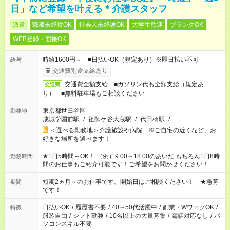
日」など希望を叶える＊介護スタッフ
派遣
職種未経験OK
社会人未経験OK
大学生歓迎
ブランクOK
WEB登録・面接OK
時給1600円～ ■日払いOK（規定あり）※即日払い不可
給与
交通費別途支給あり
交通費全額支給 ■ガソリン代も全額支給（規定あ
交通費
り） ■無料駐車場もご相談ください
東京都世田谷区
勤務地
成城学園前駅
/
祖師ケ谷大蔵駅
/
代田橋駅
/
…
＜選べる勤務地＞介護施設や病院 ※ご自宅の近くなど、お
好きな場所を選べます！
★1日5時間～OK！ （例）9:00～18:00のあいだ もちろん1日8時
勤務時間
間のお仕事もご紹介可能です！ご希望をお聞かせください！ ※
週最低15時間以上の勤務が必要です
短期2ヵ月～のお仕事です。開始日はご相談ください！ ★急募
期間
です！
日払いOK
/
履歴書不要
/
40～50代活躍中
/
副業・WワークOK
/
特徴
服装自由
/
シフト勤務
/
10名以上の大量募集
/
電話対応なし
/
パ
ソコンスキル不要