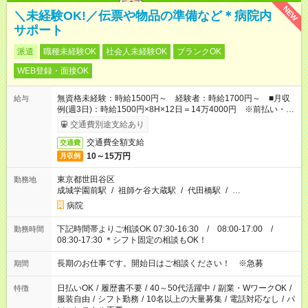
NEW
＼未経験OK!／伝票や物品の準備など＊病院内
サポート
派遣
職種未経験OK
社会人未経験OK
ブランクOK
WEB登録・面接OK
無資格未経験：時給1500円～ 経験者：時給1700円～ ■月収
給与
例(週3日)：時給1500円×8H×12日＝14万4000円 ※前払い・日
払い・週払いOK
交通費別途支給あり
交通費全額支給
交通費
10～15万円
月収例
東京都世田谷区
勤務地
成城学園前駅
/
祖師ケ谷大蔵駅
/
代田橋駅
/
…
病院
下記時間帯よりご相談OK 07:30-16:30 / 08:00-17:00 /
勤務時間
08:30-17:30 ＊シフト固定の相談もOK！
長期のお仕事です。開始日はご相談ください！ ※急募
期間
日払いOK
/
履歴書不要
/
40～50代活躍中
/
副業・WワークOK
/
特徴
服装自由
/
シフト勤務
/
10名以上の大量募集
/
電話対応なし
/
パ