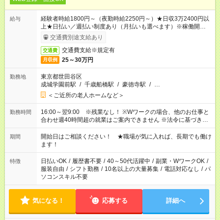
経験者時給1800円～（夜勤時給2250円～）★日収3万2400円以
給与
上★日払い／週払い制度あり（月払いも選べます）※稼働開始時
は手続き完了次第のお支払いとなります。
交通費別途支給あり
交通費支給※規定有
交通費
25～30万円
月収例
東京都世田谷区
勤務地
成城学園前駅
/
千歳船橋駅
/
豪徳寺駅
/
…
＜ご近所の老人ホームなど＞
16:00～翌9:00 ※残業なし！ ※Wワークの場合、他のお仕事と
勤務時間
合わせ週40時間超の就業はご案内できません ※法令に基づき、
週20時間以上勤務は社会保険への加入対象となります ※労働者
派遣法（日雇い派遣の原則禁止）により、短時間・短期間の就
開始日はご相談ください！ ★職場が気に入れば、長期でも働け
期間
業はご案内が難しい場合があります
ます！
日払いOK
/
履歴書不要
/
40～50代活躍中
/
副業・WワークOK
/
特徴
服装自由
/
シフト勤務
/
10名以上の大量募集
/
電話対応なし
/
パ
ソコンスキル不要
気になる！
応募する
詳細へ