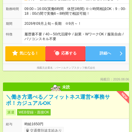
09:00～16:00(実働6時間 休憩1時間) ※☆時間相談OK：9：00-
勤務時間
18：00の間で実働6～8時間で相談可能！
2026年09月上旬～長期 ※9月～！
期間
履歴書不要
/
40～50代活躍中
/
副業・WワークOK
/
服装自由
/
特徴
パソコンスキル不要
気になる！
応募する
詳細へ
掲載元企業名
パーソルテンプスタッフ株式会社
掲載日：2026.08.06
未読
NEW
＼働き方選べる／フィットネス運営×事務サ
ポ！カジュアルOK
派遣
WEB登録・面接OK
時給1650円
給与
交通費別途支給あり