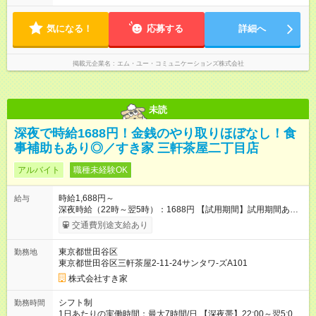
気になる！
応募する
詳細へ
掲載元企業名
エム・ユー・コミュニケーションズ株式会社
未読
深夜で時給1688円！金銭のやり取りほぼなし！食
事補助もあり◎／すき家 三軒茶屋二丁目店
アルバイト
職種未経験OK
時給1,688円～
給与
深夜時給（22時～翌5時）：1688円 【試用期間】試用期間あり
試用期間の長さ：1ヶ月 雇用形態、給与は本採用時と同じです。
交通費別途支給あり
試用期間の実態は30日（※条件変更なし）ですが、切り上げで
一ヶ月とさせていただきます。 研修制度あり：15時間(研修中も
東京都世田谷区
勤務地
同時給）
東京都世田谷区三軒茶屋2-11-24サンタワ-ズA101
株式会社すき家
シフト制
勤務時間
1日あたりの実働時間：最大7時間/日 【深夜帯】22:00～翌5:00