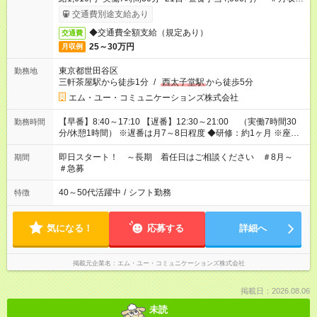
25万円～＃1日1万円以上
交通費別途支給あり
◆交通費全額支給（規定あり）
交通費
25～30万円
月収例
東京都世田谷区
勤務地
三軒茶屋駅から徒歩1分
/
西太子堂駅
から徒歩5分
エム・ユー・コミュニケーションズ株式会社
【早番】8:40～17:10 【遅番】12:30～21:00 （実働7時間30
勤務時間
分/休憩1時間） ※遅番は月7～8日程度 ◆研修：約1ヶ月 ※座学研
修は原則【平日】8:40～17:10 （実働7時間30分/休憩1時間）
※OJT開始以降は応相談
即日スタート！ ～長期 着任日はご相談ください ＃8月～
期間
＃急募
40～50代活躍中
/
シフト勤務
特徴
気になる！
応募する
詳細へ
掲載元企業名
エム・ユー・コミュニケーションズ株式会社
掲載日：2026.08.06
未読