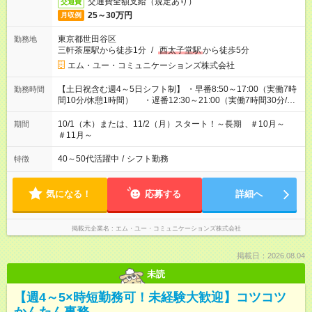
交通費全額支給（規定あり）
交通費
25～30万円
月収例
東京都世田谷区
勤務地
三軒茶屋駅から徒歩1分
/
西太子堂駅
から徒歩5分
エム・ユー・コミュニケーションズ株式会社
【土日祝含む週4～5日シフト制】 ・早番8:50～17:00（実働7時
勤務時間
間10分/休憩1時間） ・遅番12:30～21:00（実働7時間30分/休
憩1時間） ※遅番は月10～12日程度 ＜研修期間＞約1ヵ月 【平
日週5日】8:50～17:00 （実働7時間10分/休憩1時間） 【研修時
10/1（木）または、11/2（月）スタート！～長期 ＃10月～
期間
給】1,760円 ※座学、ロールプレイング・端末操作、OJT
＃11月～
40～50代活躍中
/
シフト勤務
特徴
気になる！
応募する
詳細へ
掲載元企業名
エム・ユー・コミュニケーションズ株式会社
掲載日：2026.08.04
未読
【週4～5×時短勤務可！未経験大歓迎】コツコツ