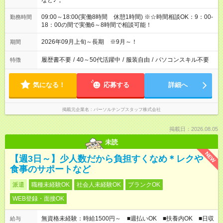
など♪*。
09:00～18:00(実働8時間 休憩1時間) ※☆時間相談OK：9：00-
勤務時間
18：00の間で実働6～8時間で相談可能！
2026年09月上旬～長期 ※9月～！
期間
履歴書不要
/
40～50代活躍中
/
服装自由
/
パソコンスキル不要
特徴
気になる！
応募する
詳細へ
掲載元企業名
パーソルテンプスタッフ株式会社
掲載日：2026.08.05
未読
NEW
【週3日～】少人数だから負担すくなめ＊レクや
食事のサポートなど
派遣
職種未経験OK
社会人未経験OK
ブランクOK
WEB登録・面接OK
無資格未経験：時給1500円～ ■週払いOK ■扶養内OK ■日収
給与