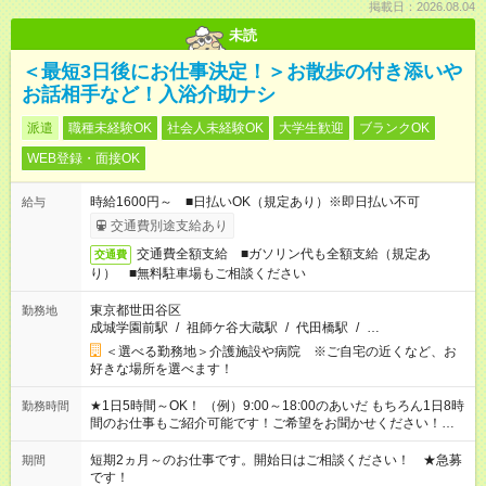
掲載日：2026.08.04
未読
＜最短3日後にお仕事決定！＞お散歩の付き添いや
お話相手など！入浴介助ナシ
派遣
職種未経験OK
社会人未経験OK
大学生歓迎
ブランクOK
WEB登録・面接OK
時給1600円～ ■日払いOK（規定あり）※即日払い不可
給与
交通費別途支給あり
交通費全額支給 ■ガソリン代も全額支給（規定あ
交通費
り） ■無料駐車場もご相談ください
東京都世田谷区
勤務地
成城学園前駅
/
祖師ケ谷大蔵駅
/
代田橋駅
/
…
＜選べる勤務地＞介護施設や病院 ※ご自宅の近くなど、お
好きな場所を選べます！
★1日5時間～OK！ （例）9:00～18:00のあいだ もちろん1日8時
勤務時間
間のお仕事もご紹介可能です！ご希望をお聞かせください！★家
庭の都合でお休みが必要な場合も遠慮なくご相談ください。 ※
週最低15時間以上の勤務が必要です
短期2ヵ月～のお仕事です。開始日はご相談ください！ ★急募
期間
です！