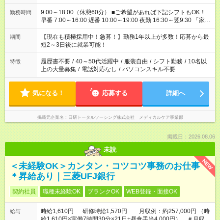
9:00～18:00（休憩60分） ■ご希望があれば下記シフトもOK！
勤務時間
早番 7:00～16:00 遅番 10:00～19:00 夜勤 16:30～翌9:30 「家族
と休みを合わせたい」 「余裕を持って夕飯の準備がしたい」
「できれば残業はしたくない」 など、ご希望を教えてください
【現在も積極採用中！急募！】勤務1年以上が多数！応募から最
期間
ね。 ※Wワーク希望の方へ 今ご覧のお仕事で希望する勤務時間
短2～3日後に就業可能！
と、もう1つのお仕事の勤務時間。 合計で週40時間を超える場
合は応募できません。
履歴書不要
/
40～50代活躍中
/
服装自由
/
シフト勤務
/
10名以
特徴
上の大量募集
/
電話対応なし
/
パソコンスキル不要
気になる！
応募する
詳細へ
掲載元企業名
日研トータルソーシング株式会社 メディカルケア事業部
掲載日：2026.08.06
未読
NEW
＜未経験OK＞カンタン・コツコツ事務のお仕事
＊昇給あり｜三菱UFJ銀行
契約社員
職種未経験OK
ブランクOK
WEB登録・面接OK
時給1,610円 研修時給1,570円 月収例：約257,000円 （時
給与
給1,610円×実働7時間30分×21日+昼食手当4,000円） ＃月収