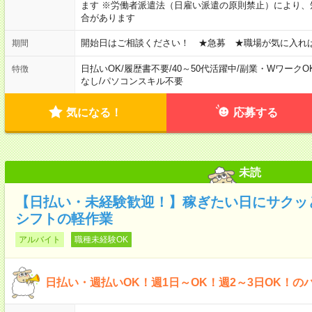
ます ※労働者派遣法（日雇い派遣の原則禁止）により
合があります
開始日はご相談ください！ ★急募 ★職場が気に入れ
期間
日払いOK
/
履歴書不要
/
40～50代活躍中
/
副業・WワークO
特徴
なし
/
パソコンスキル不要
気になる！
応募する
未読
【日払い・未経験歓迎！】稼ぎたい日にサクッ
シフトの軽作業
アルバイト
職種未経験OK
日払い・週払いOK！週1日～OK！週2～3日OK！の