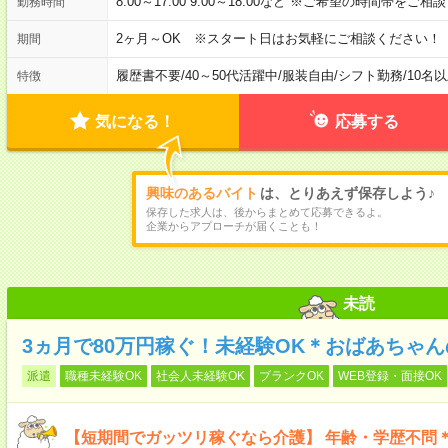
8:00～17:00 9:00～18:00など ※ご希望の時間帯をご
勤務時間
2ヶ月～OK ※スタート日はお気軽にご相談ください！
期間
履歴書不要
/
40～50代活躍中
/
服装自由
/
シフト勤務
/
10名
特徴
気になる！
応募する
興味のあるバイト
は、とりあえず保存しよう♪
保存した求人は、後からまとめて応募できるよ。
企業からアプローチが届くことも！
未読
3ヵ月で80万円稼ぐ！未経験OK＊おばあちゃ
派遣
職種未経験OK
社会人未経験OK
ブランクOK
WEB登録・面接OK
【短期間でガッツリ稼ぐなら介護】 年齢・学歴不問＊