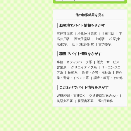
他の検索結果を見る
勤務地でバイト情報をさがす
三軒茶屋駅
松陰神社前駅
世田谷駅
下
高井戸駅
西太子堂駅
上町駅
松原(東
京都)駅
山下(東京都)駅
宮の坂駅
職種でバイト情報をさがす
事務・オフィスワーク系
販売・サービス・
営業系
クリエイティブ系
IT・エンジニ
ア系
技術系
医療・介護・福祉系
軽作
業・警備・イベント系
調査・教育・その他
こだわりでバイト情報をさがす
WEB登録・面接OK
交通費別途支給あり
英語力不要
履歴書不要
週5日勤務