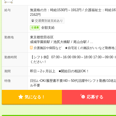
無資格の方：時給1530円～1912円 / 介護福祉士：時給183
給与
2162円
交通費別途支給あり
全額支給
交通費
東京都世田谷区
勤務地
成城学園前駅
/
池尻大橋駅
/
尾山台駅
/
…
介護施設や病院など ★自宅近くの施設がいいなど勤務地
【シフト例】 07:00～16:00 09:00～18:00 17:00
勤務時間
ください！
即日～2ヶ月以上 ■開始日の相談OK！
期間
日払いOK
/
履歴書不要
/
40～50代活躍中
/
シフト勤務
/
10名
特徴
ル不要
気になる！
応募する