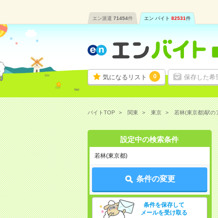
エン派遣
71454
件
エン バイト
82531
件
0
気になるリスト
保存した希
バイトTOP
関東
東京
若林(東京都)駅
設定中の検索条件
若林(東京都)
条件の変更
条件を保存して
メールを受け取る