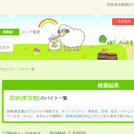
若林(東京都)駅
会員登録
エリア変更
関東版
望条件
のアルバイト・バイト一覧
検索結果
若林(東京都)
のバイト一覧
若林(東京都)のアルバイト情報です。
オフィスワーク・事務系
、
営業・販売・サービス
ています。さらに、
単発
などの期間や、
職種未経験OK
などのこだわり条件で絞り込ん
1,640
139
平均時給:
円
件中
1
～
50
件表示