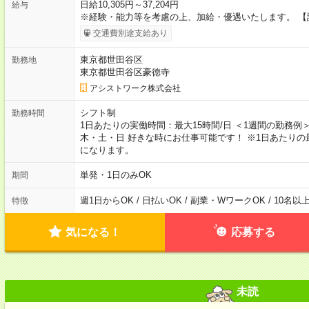
日給10,305円～37,204円
給与
※経験・能力等を考慮の上、加給・優遇いたします。 【
交通費別途支給あり
東京都世田谷区
勤務地
東京都世田谷区豪徳寺
アシストワーク株式会社
シフト制
勤務時間
1日あたりの実働時間：最大15時間/日 ＜1週間の勤務例
木・土・日 好きな時にお仕事可能です！ ※1日あたり
になります。
単発・1日のみOK
期間
週1日からOK / 日払いOK / 副業・WワークOK / 10名
特徴
気になる！
応募する
未読