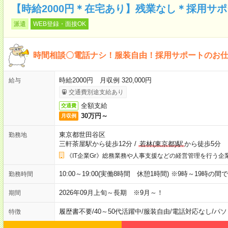
【時給2000円＊在宅あり】残業なし＊採用サ
派遣
WEB登録・面接OK
時間相談〇電話ナシ！服装自由！採用サポートのお
時給2000円 月収例 320,000円
給与
交通費別途支給あり
全額支給
交通費
30万円～
月収例
東京都世田谷区
勤務地
三軒茶屋駅から徒歩12分
/
若林(東京都)駅
から徒歩5分
《IT企業Gr》総務業務や人事支援などの経営管理を行う企
10:00～19:00(実働8時間 休憩1時間) ※9時～19時
勤務時間
2026年09月上旬～長期 ※9月～！
期間
履歴書不要
/
40～50代活躍中
/
服装自由
/
電話対応なし
/
パソ
特徴