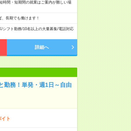
、短時間・短期間の就業はご案内が難しい場
ば、長期でも働けます！
K
/
シフト勤務
/
10名以上の大量募集
/
電話対応
詳細へ
と勤務！単発・週1日～自由
バイト