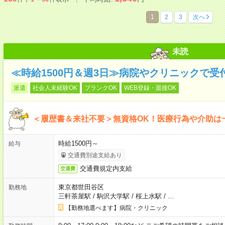
1
2
3
次へ
未読
≪時給1500円＆週3日≫病院やクリニックで受
派遣
社会人未経験OK
ブランクOK
WEB登録・面接OK
＜履歴書＆来社不要＞無資格OK！医療行為や介助は
時給1500円～
給与
交通費別途支給あり
交通費規定内支給
交通費
東京都世田谷区
勤務地
三軒茶屋駅
/
駒沢大学駅
/
桜上水駅
/
…
【勤務地選べます】病院・クリニック