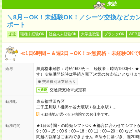
未読
＼8月～OK！未経験OK！／シーツ交換などカ
ポート
派遣
職種未経験OK
社会人未経験OK
大学生歓迎
ブランクOK
WEB
≪1日6時間～＆週2日～OK！≫無資格・未経験OKで
無資格未経験：時給1600円～ 経験者：時給1800円
給与
す）※稼働開始時は手続き完了次第のお支払いとなりま
交通費別途支給あり
交通費支給※規定有
交通費
東京都世田谷区
勤務地
二子玉川駅
/
祖師ケ谷大蔵駅
/
桜上水駅
/
…
≪勤務地が選べる≫病院でのお仕事です。
★1日6時間～の時短シフトOK ★都合に合わせてシフトが決
勤務時間
9：00～15：00 9：00～18：00 11：00～20：00
間超の就業はご案内できません ※法令に基づき、週20