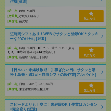
作成[派遣]
[給 与]
時給1500円
[交通費]
交通費支給有り
気になる！
[勤務地]
藤沢駅
短時間シフトあり！WEBでサクッと登録OK＊クッキ
ーなどの仕分け[派遣]
[給 与]
時給1500円 ■日払い・週払いOK！(規定
あり) ■現金日払いもOK(規定あり)
気になる！
[勤務地]
新宿駅
/
新宿三丁目駅
【日払い・未経験歓迎！】稼ぎたい日にサクッと勤
務！単発・週1日～自由シフトの軽作業[アルバイト]
[給 与]
日給10,305円～37,204円
[勤務地]
東京都世田谷区桜上水
気になる！
スピードよりも丁寧に！未経験OK！作業はカンタン
×完全座り[派遣]