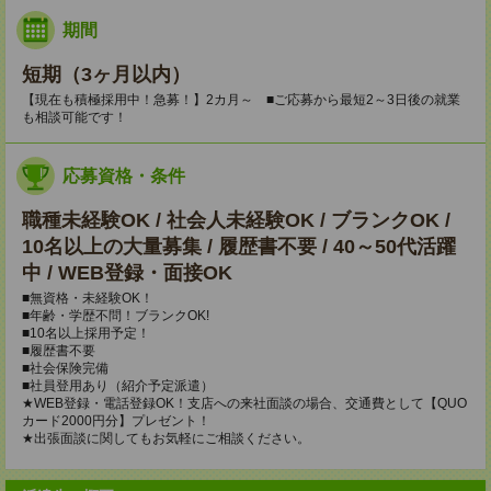
期間
短期（3ヶ月以内）
【現在も積極採用中！急募！】2カ月～ ■ご応募から最短2～3日後の就業
も相談可能です！
応募資格・条件
職種未経験OK / 社会人未経験OK / ブランクOK /
10名以上の大量募集 / 履歴書不要 / 40～50代活躍
中 / WEB登録・面接OK
■無資格・未経験OK！
■年齢・学歴不問！ブランクOK!
■10名以上採用予定！
■履歴書不要
■社会保険完備
■社員登用あり（紹介予定派遣）
★WEB登録・電話登録OK！支店への来社面談の場合、交通費として【QUO
カード2000円分】プレゼント！
★出張面談に関してもお気軽にご相談ください。