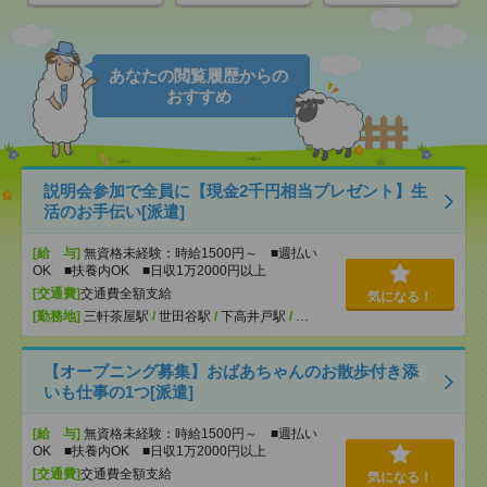
あなたの閲覧履歴からの
おすすめ
説明会参加で全員に【現金2千円相当プレゼント】生
活のお手伝い[派遣]
[給 与]
無資格未経験：時給1500円～ ■週払い
OK ■扶養内OK ■日収1万2000円以上
[交通費]
交通費全額支給
気になる！
[勤務地]
三軒茶屋駅
/
世田谷駅
/
下高井戸駅
/
…
【オープニング募集】おばあちゃんのお散歩付き添
いも仕事の1つ[派遣]
[給 与]
無資格未経験：時給1500円～ ■週払い
OK ■扶養内OK ■日収1万2000円以上
[交通費]
交通費全額支給
気になる！