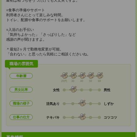
最初は相づちをうつだけでも大丈夫ですよ。
○食事の準備やサポート
利用者さんにとって楽しみな時間。
トイレ、配膳や食事のサポートをお願いします。
○入浴のお手伝い
「気持ちよかった」「さっぱりした」など
感謝の声が聞けますよ。
＊最短2ヶ月で勤務地変更が可能。
「合わない」と思ったら気軽にご相談くださいね。
職場の雰囲気
年齢層
20代
30
40
50
60
男女比率
女性
男性
職場の様子
活気あり
しずか
仕事の仕方
テキパキ
コツコツ