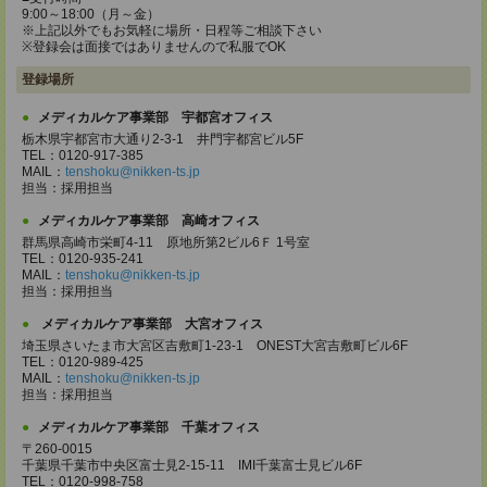
9:00～18:00（月～金）
※上記以外でもお気軽に場所・日程等ご相談下さい
※登録会は面接ではありませんので私服でOK
登録場所
メディカルケア事業部 宇都宮オフィス
栃木県宇都宮市大通り2-3-1 井門宇都宮ビル5F
TEL：0120-917-385
MAIL：
tenshoku@nikken-ts.jp
担当：採用担当
メディカルケア事業部 高崎オフィス
群馬県高崎市栄町4-11 原地所第2ビル6Ｆ 1号室
TEL：0120-935-241
MAIL：
tenshoku@nikken-ts.jp
担当：採用担当
メディカルケア事業部 大宮オフィス
埼玉県さいたま市大宮区吉敷町1-23-1 ONEST大宮吉敷町ビル6F
TEL：0120-989-425
MAIL：
tenshoku@nikken-ts.jp
担当：採用担当
メディカルケア事業部 千葉オフィス
〒260-0015
千葉県千葉市中央区富士見2-15-11 IMI千葉富士見ビル6F
TEL：0120-998-758