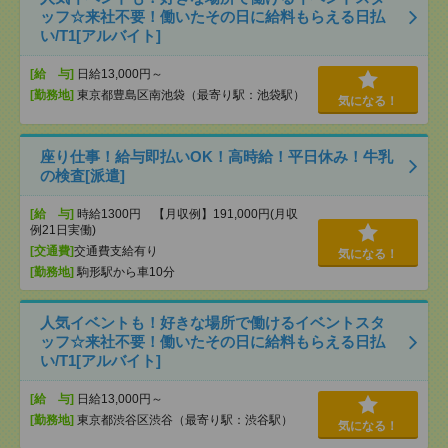
ッフ☆来社不要！働いたその日に給料もらえる日払
い/T1[アルバイト]
[給 与]
日給13,000円～
[勤務地]
東京都豊島区南池袋（最寄り駅：池袋駅）
気になる！
座り仕事！給与即払いOK！高時給！平日休み！牛乳
の検査[派遣]
[給 与]
時給1300円 【月収例】191,000円(月収
例21日実働)
[交通費]
交通費支給有り
気になる！
[勤務地]
駒形駅から車10分
人気イベントも！好きな場所で働けるイベントスタ
ッフ☆来社不要！働いたその日に給料もらえる日払
い/T1[アルバイト]
[給 与]
日給13,000円～
[勤務地]
東京都渋谷区渋谷（最寄り駅：渋谷駅）
気になる！