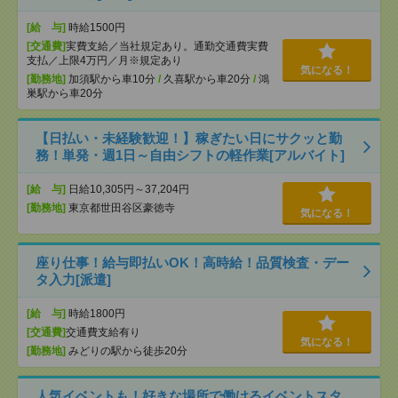
[給 与]
時給1500円
[交通費]
実費支給／当社規定あり。通勤交通費実費
支払／上限4万円／月※規定あり
気になる！
[勤務地]
加須駅から車10分
/
久喜駅から車20分
/
鴻
巣駅から車20分
【日払い・未経験歓迎！】稼ぎたい日にサクッと勤
務！単発・週1日～自由シフトの軽作業[アルバイト]
[給 与]
日給10,305円～37,204円
[勤務地]
東京都世田谷区豪徳寺
気になる！
座り仕事！給与即払いOK！高時給！品質検査・デー
タ入力[派遣]
[給 与]
時給1800円
[交通費]
交通費支給有り
気になる！
[勤務地]
みどりの駅から徒歩20分
人気イベントも！好きな場所で働けるイベントスタ