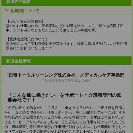
派遣先の概要
配属先について
【安心・安定の勤務先】
福祉のお仕事のため、景気変動などの影響を受けにくく、現在も積極採用
中。シフト減少などもなく安定して働くことが可能です。
【受動喫煙対策について】
派遣先によって受動喫煙対策が異なります。詳細は職場見学時および条件明
示書にてお伝えいたします！
派遣会社情報
日研トータルソーシング株式会社 メディカルケア事業部
労働者派遣事業許可番号:派13-060060
「こんな風に働きたい」をサポート＊介護職専門の派
遣会社です！
「自宅の近くで働きたい」「収入」「働き方を選びたい」「正社員を目指し
たい」などの希望条件や、仕事上の不満も丁寧にお聞きしてからご紹介する
ので長期でご活躍されている方が多いのが特長です。まずはご希望を聞いた
うえで、ピッタリの求人をご紹介。また安心してお仕事を続けていただくた
め、経験豊富な専任担当者がお仕事開始前はもちろん、お仕事開始後もしっ
かりフォロー。仕事の悩みやそれ以外のことでも不安なことがあればお気軽