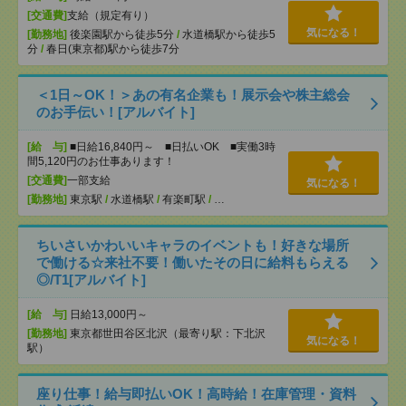
[交通費]
支給（規定有り）
気になる！
[勤務地]
後楽園駅から徒歩5分
/
水道橋駅から徒歩5
分
/
春日(東京都)駅から徒歩7分
＜1日～OK！＞あの有名企業も！展示会や株主総会
のお手伝い！[アルバイト]
[給 与]
■日給16,840円～ ■日払いOK ■実働3時
間5,120円のお仕事あります！
[交通費]
一部支給
気になる！
[勤務地]
東京駅
/
水道橋駅
/
有楽町駅
/
…
ちいさいかわいいキャラのイベントも！好きな場所
で働ける☆来社不要！働いたその日に給料もらえる
◎/T1[アルバイト]
[給 与]
日給13,000円～
[勤務地]
東京都世田谷区北沢（最寄り駅：下北沢
気になる！
駅）
座り仕事！給与即払いOK！高時給！在庫管理・資料