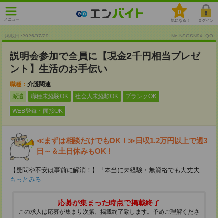
0
メニュー
気になる！
ログイン
掲載日 :2026
/
07
/
29
No.NSGSN94_QO
説明会参加で全員に【現金2千円相当プレゼ
ント】生活のお手伝い
職種：
介護関連
派遣
職種未経験OK
社会人未経験OK
ブランクOK
WEB登録・面接OK
≪まずは相談だけでもOK！≫日収1.2万円以上で週3
日～＆土日休みもOK！
【疑問や不安は事前に解消！】「本当に未経験・無資格でも大丈夫
...
もっとみる
応募が集まった時点で掲載終了
この求人は応募が集まり次第、掲載終了致します。予めご理解くださ