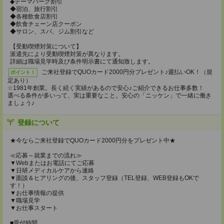
◆テーマパーク割引
◆宿泊、旅行割引
◆各種飲食店割引
◆飲食チェーン店クーポン
◆サロン、スパ、ジム割引など
【受動喫煙対策について】
派遣先により受動喫煙対策が異なります。
詳細は職場見学時及び条件明示書にて通知致します。
ご来社登録でQUOカード2000円分プレゼント♪週払いOK！（規
ポイント！
定あり）
☆1981年創業。長く続く実績があるので安心♪ご紹介できるお仕事多数！
選べる条件が多いって、実は重要なこと。安心の「ニッケン」で一緒に働き
ましょう♪
登録について
★今ならご来社登録でQUOカード2000円分をプレゼント中★
≪応募～就業までの流れ≫
▼Webまたはお電話にてご応募
▼日研メディカルケアから連絡
▼面談＆ヒアリングの後、スタッフ登録（TEL登録、WEB登録もOKで
す！）
▼お仕事情報の提供
▼職場見学
▼お仕事スタート
■受付時間