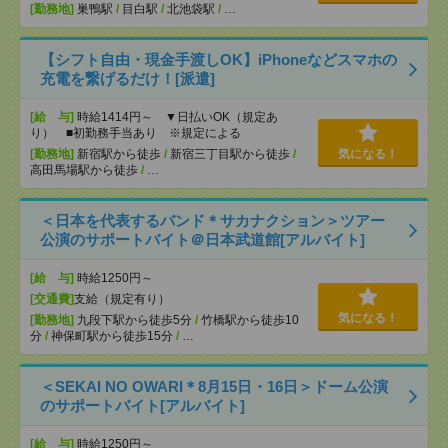
[勤務地]
巣鴨駅
/
目白駅
/
北池袋駅
/
…
【シフト自由・現金手渡しOK】iPhoneなどスマホの
充電を繋げるだけ！[派遣]
[給 与]
時給1414円～ ▼日払いOK（規定あ
り） ■初勤務手当あり ※規定による
[勤務地]
新宿駅から徒歩
/
新宿三丁目駅から徒歩
/
気になる！
高田馬場駅から徒歩
/
…
＜日本を代表するバンド＊サカナクション＞ツアー
公演のサポートバイト＠日本武道館[アルバイト]
[給 与]
時給1250円～
[交通費]
支給（規定有り）
気になる！
[勤務地]
九段下駅から徒歩5分
/
竹橋駅から徒歩10
分
/
神保町駅から徒歩15分
/
…
＜SEKAI NO OWARI＊8月15日・16日＞ドーム公演
のサポートバイト[アルバイト]
[給 与]
時給1250円～