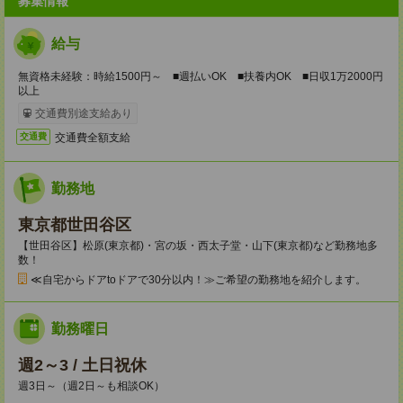
募集情報
給与
無資格未経験：時給1500円～ ■週払いOK ■扶養内OK ■日収1万2000円
以上
交通費別途支給あり
交通費全額支給
交通費
勤務地
東京都世田谷区
【世田谷区】松原(東京都)・宮の坂・西太子堂・山下(東京都)など勤務地多
数！
≪自宅からドアtoドアで30分以内！≫ご希望の勤務地を紹介します。
勤務曜日
週2～3 / 土日祝休
週3日～（週2日～も相談OK）