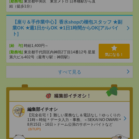
[勤務地]
東京都中央区 東京メトロ 日本橋駅から直
結（徒歩1分）
【座り＆手作業中心】香水shopの梱包スタッフ ★副
業OK ★週1日からOK ★1日1時間からOK[アルバイ
ト]
[給 与]
時給1,400円～
[勤務地]
東京都千代田区内神田2丁目14番12号 星屋
気になる！
第六ビル402号（最寄り駅：神田駅）
すべて見る
編集部イチオシ
【完全在宅！】難しい業務なし＆電話なし！ゆっくりの
11時～時短＊データ入力・事務、＜SEKAI NO OWARI＊
8月15日・16日＞ドーム公演のサポートバイトなど
(8/7UP!)