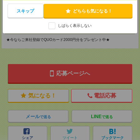
神奈川県横浜市保土ケ谷区神戸町134 横浜ビジネスパークサウスタワー
2F B区画
スキップ
どちらも気になる！
TEL：0120-901-799
MAIL：
tenshoku@nikken-ts.jp
担当：採用担当
しばらく表示しない
登録交通費
★今ならご来社登録でQUOカード2000円分をプレゼント中★
応募ページへ
気になる！
電話応募
メール
LINE
で送る
で送る
シェア
ツイート
ブックマーク