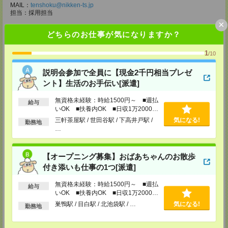
MAIL：
tenshoku@nikken-ts.jp
担当：採用担当
×
メディカルケア事業部 柏オフィス
どちらのお仕事が気になりますか？
千葉県柏市末広町5-19 第12関口ビル7F 705号室
TEL：0120-935-218
1
MAIL：
tenshoku@nikken-ts.jp
/10
担当：採用担当
説明会参加で全員に【現金2千円相当プレゼ
メディカルケア事業部 新宿オフィス
ント】生活のお手伝い[派遣]
東京都新宿区新宿2-3-10 新宿御苑ビル6階
TEL：0120-457-235
無資格未経験：時給1500円～ ■週払
MAIL：
tenshoku@nikken-ts.jp
給与
いOK ■扶養内OK ■日収1万2000円
担当：採用担当
以上
三軒茶屋駅 / 世田谷駅 / 下高井戸駅 /
気になる!
勤務地
メディカルケア事業部 立川事業所
…
東京都立川市錦町1-12-14
TEL：0120-934-200
MAIL：
tenshoku@nikken-ts.jp
【オープニング募集】おばあちゃんのお散歩
担当：採用担当
付き添いも仕事の1つ[派遣]
メディカルケア事業部 町田オフィス
東京都町田市森野1-7-23 大樹生命町田ビル6F
無資格未経験：時給1500円～ ■週払
給与
TEL：0120-453-285
いOK ■扶養内OK ■日収1万2000円
MAIL：
tenshoku@nikken-ts.jp
以上
巣鴨駅 / 目白駅 / 北池袋駅 / …
気になる!
担当：採用担当
勤務地
メディカルケア事業部 横浜オフィス