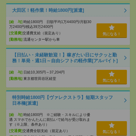
大田区！軽作業！時給1800円[派遣]
[給 与]
時給1800円 日額平均1万4400円/月額30
万2400円/残込39万2400円
[交通費]
交通費支給（規定あり）
気になる！
[勤務地]
流通センター駅から車
【日払い・未経験歓迎！】稼ぎたい日にサクッと勤
務！単発・週1日～自由シフトの軽作業[アルバイト]
[給 与]
日給10,305円～37,204円
[勤務地]
東京都世田谷区経堂
気になる！
特別時給1800円【ヴァレクストラ】短期スタッフ
日本橋[派遣]
[給 与]
時給1800円 ※ご経験・スキルにより優
遇 スマホでかんたんに前払いで給与が受け取れま
す（※上限、条件あり）
[交通費]
交通費全額支給（規定あり）
気になる！