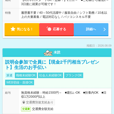
【8月中のスタートOK！急募！】2カ月～ ■ご応募から最短2～
期間
ね。 ※Wワーク希望の方へ 今ご覧のお仕事で希望する勤務時間
3日後に就業が可能です！
と、もう1つのお仕事の勤務時間。 合計で週40時間を超える場
合は応募できません。
履歴書不要
/
40～50代活躍中
/
服装自由
/
シフト勤務
/
10名以
特徴
上の大量募集
/
電話対応なし
/
パソコンスキル不要
気になる！
応募する
詳細へ
掲載日：2026.08.09
未読
説明会参加で全員に【現金2千円相当プレゼン
ト】生活のお手伝い
派遣
職種未経験OK
社会人未経験OK
ブランクOK
WEB登録・面接OK
無資格未経験：時給1500円～ ■週払いOK ■扶養内OK ■日
給与
収1万2000円以上
交通費別途支給あり
交通費全額支給
交通費