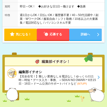
仕事により勤務時間が異なります
即日～OK！ ◆お好きな日1日～働けます ◆急募
期間
週1日からOK
/
日払いOK
/
履歴書不要
/
40～50代活躍中
/
副
特徴
業・WワークOK
/
服装自由
/
シフト勤務
/
10名以上の大量募
集
/
電話対応なし
/
パソコンスキル不要
気になる！
応募する
詳細へ
編集部イチオシ
【完全在宅！】難しい業務なし＆電話なし！ゆっくりの11
時～時短＊データ入力・事務、＜SEKAI NO OWARI＊8月15
日・16日＞ドーム公演のサポートバイトなど
(8/7UP!)