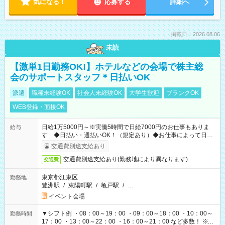
気になる！
応募する
詳細へ
掲載日：2026.08.06
未読
【激単1日勤務OK!】ホテルなどの会場で株主総
会のサポートスタッフ＊日払いOK
派遣
職種未経験OK
社会人未経験OK
大学生歓迎
ブランクOK
WEB登録・面接OK
日給1万5000円～※実働5時間で日給7000円のお仕事もありま
給与
す ◆日払い・週払いOK！（規定あり）◆お仕事によって日給
も異なります
交通費別途支給あり
交通費別途支給あり(勤務地により異なります)
交通費
東京都江東区
勤務地
豊洲駅
/
東陽町駅
/
亀戸駅
/
…
イベント会場
▼シフト例 ・08：00～19：00 ・09：00～18：00 ・10：00～
勤務時間
17：00 ・13：00～22：00 ・16：00～21：00 など多数！ ※お