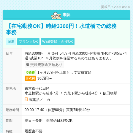
掲載日：2026.08.06
未読
【在宅勤務OK】時給3300円！水道橋での総務
事務
派遣
ブランクOK
WEB登録・面接OK
時給3300円 月収例 54万円 時給3300円×実働7h40m×週5日×4
給与
週+残業10h ※月収例を保証するものではありません。
交通費別途支給あり
1ヶ月3万円を上限として実費支給
交通費
30万円～
月収例
東京都千代田区
勤務地
水道橋駅から徒歩7分
/
九段下駅から徒歩4分
/
飯田橋駅
医薬品メ－カ－
09:00-17:40（休憩60分）実働7時間40分
勤務時間
即日～長期 ※開始日相談OK
期間
履歴書不要
特徴