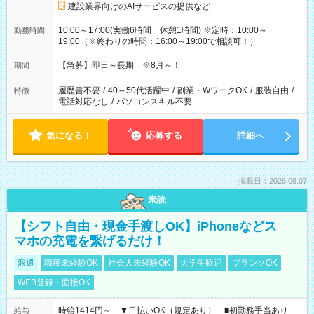
建設業界向けのAIサービスの提供など
10:00～17:00(実働6時間 休憩1時間) ※定時：10:00～
勤務時間
19:00（※終わりの時間：16:00～19:00で相談可！）
【急募】即日～長期 ※8月～！
期間
履歴書不要
/
40～50代活躍中
/
副業・WワークOK
/
服装自由
/
特徴
電話対応なし
/
パソコンスキル不要
気になる！
応募する
詳細へ
掲載日：2026.08.07
未読
【シフト自由・現金手渡しOK】iPhoneなどス
マホの充電を繋げるだけ！
派遣
職種未経験OK
社会人未経験OK
大学生歓迎
ブランクOK
WEB登録・面接OK
時給1414円～ ▼日払いOK（規定あり） ■初勤務手当あり
給与