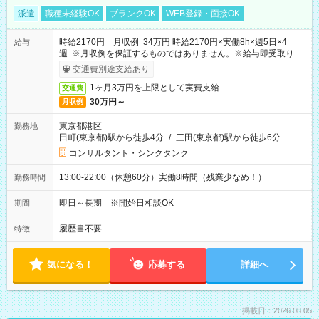
派遣
職種未経験OK
ブランクOK
WEB登録・面接OK
時給2170円 月収例 34万円 時給2170円×実働8h×週5日×4
給与
週 ※月収例を保証するものではありません。※給与即受取りサ
ービス利用可（利用条件有）
交通費別途支給あり
1ヶ月3万円を上限として実費支給
交通費
30万円～
月収例
東京都港区
勤務地
田町(東京都)駅から徒歩4分
/
三田(東京都)駅から徒歩6分
コンサルタント・シンクタンク
13:00-22:00（休憩60分）実働8時間（残業少なめ！）
勤務時間
即日～長期 ※開始日相談OK
期間
履歴書不要
特徴
気になる！
応募する
詳細へ
掲載日：2026.08.05