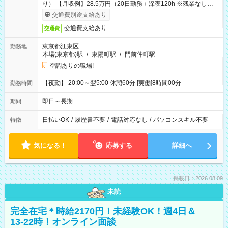
り） 【月収例】28.5万円（20日勤務＋深夜120h ※残業なしの場
合）
交通費別途支給あり
交通費支給あり
交通費
東京都江東区
勤務地
木場(東京都)駅
/
東陽町駅
/
門前仲町駅
空調ありの職場!
【夜勤】 20:00～翌5:00 休憩60分 [実働]8時間00分
勤務時間
即日～長期
期間
日払いOK
/
履歴書不要
/
電話対応なし
/
パソコンスキル不要
特徴
気になる！
応募する
詳細へ
掲載日：2026.08.09
未読
完全在宅＊時給2170円！未経験OK！週4日＆
13-22時！オンライン面談