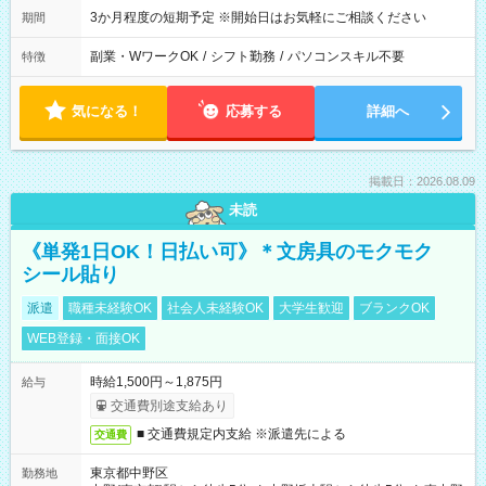
3か月程度の短期予定 ※開始日はお気軽にご相談ください
期間
副業・WワークOK
/
シフト勤務
/
パソコンスキル不要
特徴
気になる！
応募する
詳細へ
掲載日：2026.08.09
未読
《単発1日OK！日払い可》＊文房具のモクモク
シール貼り
派遣
職種未経験OK
社会人未経験OK
大学生歓迎
ブランクOK
WEB登録・面接OK
時給1,500円～1,875円
給与
交通費別途支給あり
■ 交通費規定内支給 ※派遣先による
交通費
東京都中野区
勤務地