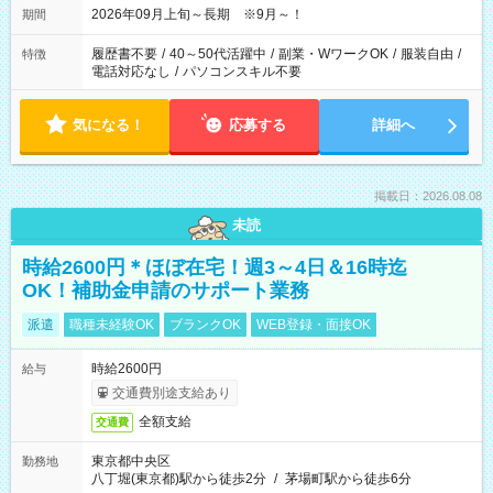
2026年09月上旬～長期 ※9月～！
期間
履歴書不要
/
40～50代活躍中
/
副業・WワークOK
/
服装自由
/
特徴
電話対応なし
/
パソコンスキル不要
気になる！
応募する
詳細へ
掲載日：2026.08.08
未読
時給2600円＊ほぼ在宅！週3～4日＆16時迄
OK！補助金申請のサポート業務
派遣
職種未経験OK
ブランクOK
WEB登録・面接OK
時給2600円
給与
交通費別途支給あり
全額支給
交通費
東京都中央区
勤務地
八丁堀(東京都)駅から徒歩2分
/
茅場町駅から徒歩6分