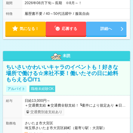
2026年08月下旬～長期 ※8月～！
期間
履歴書不要
/
40～50代活躍中
/
服装自由
特徴
気になる！
応募する
詳細へ
未読
ちいさいかわいいキャラのイベントも！好きな
場所で働ける☆来社不要！働いたその日に給料
もらえる◎/T1
アルバイト
職種未経験OK
日給13,000円～
給与
＋交通費支給 ★交通費全額支給！ ┗案件により規定あり ★日払
いOK！（規定あり） ┗働いたその日に現金GET♪ お仕事後はコ
交通費別途支給あり
ンビニATMから 日払い分を引き落とせます！ 【試用期間】試
用期間なし
さいたま市大宮区
勤務地
埼玉県さいたま市大宮区錦町（最寄り駅：大宮駅）