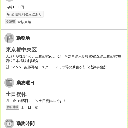
時給1900円
交通費別途支給あり
全額支給
交通費
勤務地
東京都中央区
人形町駅徒歩5分、三越前駅徒歩6分 ※浅草線人形町駅/銀座線三越前駅/東
西線日本橋駅徒歩8分
◇M＆A・組織再編・スタートアップ等の助言を行う法律事務所
勤務曜日
土日祝休
月～金（週5日） ※土日祝休みです！
土・日・祝
休日休暇
勤務時間