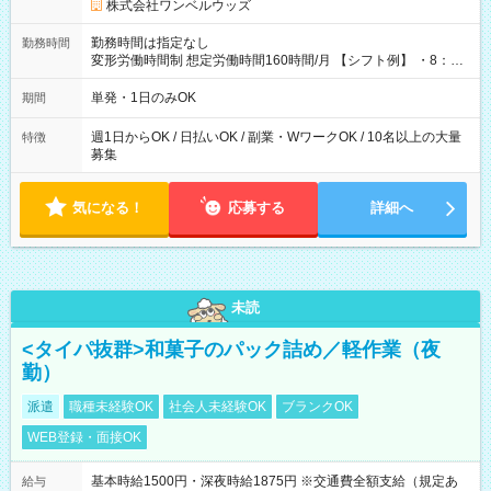
株式会社ワンベルウッズ
勤務時間は指定なし
勤務時間
変形労働時間制 想定労働時間160時間/月 【シフト例】 ・8：00
～21：00
単発・1日のみOK
期間
週1日からOK / 日払いOK / 副業・WワークOK / 10名以上の大量
特徴
募集
気になる！
応募する
詳細へ
未読
<タイパ抜群>和菓子のパック詰め／軽作業（夜
勤）
派遣
職種未経験OK
社会人未経験OK
ブランクOK
WEB登録・面接OK
基本時給1500円・深夜時給1875円 ※交通費全額支給（規定あ
給与