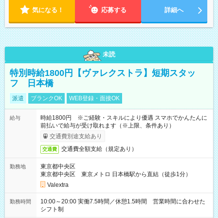
18:00 などのように、自由な働き方が可能なお仕事です！
気になる！
応募する
詳細へ
未読
特別時給1800円【ヴァレクストラ】短期スタッ
フ 日本橋
派遣
ブランクOK
WEB登録・面接OK
時給1800円 ※ご経験・スキルにより優遇 スマホでかんたんに
給与
前払いで給与が受け取れます（※上限、条件あり）
交通費別途支給あり
交通費全額支給（規定あり）
交通費
東京都中央区
勤務地
東京都中央区 東京メトロ 日本橋駅から直結（徒歩1分）
Valextra
10:00～20:00 実働7.5時間／休憩1.5時間 営業時間に合わせた
勤務時間
シフト制