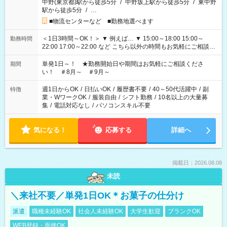
中野(東京都)駅から徒歩5分
/
中野坂上駅から徒歩5分
/
東中野
駅から徒歩5分
/
…
■物流センターなど ■勤務地選べます
＜1日3時間～OK！＞ ▼ 例えば… ▼ 15:00～18:00 15:00～
勤務時間
22:00 17:00～22:00 など こちら以外の時間もお気軽にご相談く
ださい！
単発1日～！ ★勤務開始日や期間はお気軽にご相談くださ
期間
い！ ＃8月～ ＃9月～
週1日からOK
/
日払いOK
/
履歴書不要
/
40～50代活躍中
/
副
特徴
業・WワークOK
/
服装自由
/
シフト勤務
/
10名以上の大量募
集
/
電話対応なし
/
パソコンスキル不要
気になる！
応募する
詳細へ
掲載日：2026.08.08
未読
＼来社不要／単発1日OK＊お菓子の仕分け
派遣
職種未経験OK
社会人未経験OK
大学生歓迎
ブランクOK
WEB登録・面接OK