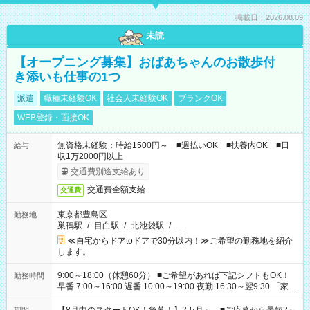
掲載日：2026.08.09
未読
【オープニング募集】おばあちゃんのお散歩付
き添いも仕事の1つ
派遣
職種未経験OK
社会人未経験OK
ブランクOK
WEB登録・面接OK
無資格未経験：時給1500円～ ■週払いOK ■扶養内OK ■日
給与
収1万2000円以上
交通費別途支給あり
交通費全額支給
交通費
東京都豊島区
勤務地
巣鴨駅
/
目白駅
/
北池袋駅
/
…
≪自宅からドアtoドアで30分以内！≫ご希望の勤務地を紹介
します。
9:00～18:00（休憩60分） ■ご希望があれば下記シフトもOK！
勤務時間
早番 7:00～16:00 遅番 10:00～19:00 夜勤 16:30～翌9:30 「家族
と休みを合わせたい」 「余裕を持って夕飯の準備がしたい」
「できれば残業はしたくない」 など、ご希望を教えてください