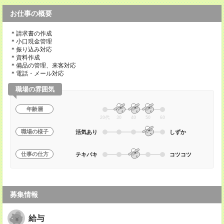
お仕事の概要
＊請求書の作成
＊小口現金管理
＊振り込み対応
＊資料作成
＊備品の管理、来客対応
＊電話・メール対応
職場の雰囲気
年齢層
20代
30
40
50
60
職場の様子
活気あり
しずか
仕事の仕方
テキパキ
コツコツ
募集情報
給与