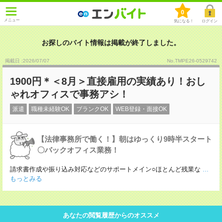
0
メニュー
気になる！
ログイン
お探しのバイト情報は掲載が終了しました。
掲載日 :2026
/
07
/
07
No.TMPE26-0529742
1900円＊＜8月＞直接雇用の実績あり！おし
ゃれオフィスで事務アシ！
派遣
職種未経験OK
ブランクOK
WEB登録・面接OK
【法律事務所で働く！】朝はゆっくり9時半スタート
〇バックオフィス業務！
請求書作成や振り込み対応などのサポートメイン○ほとんど残業な
...
もっとみる
あなたの閲覧履歴からのオススメ