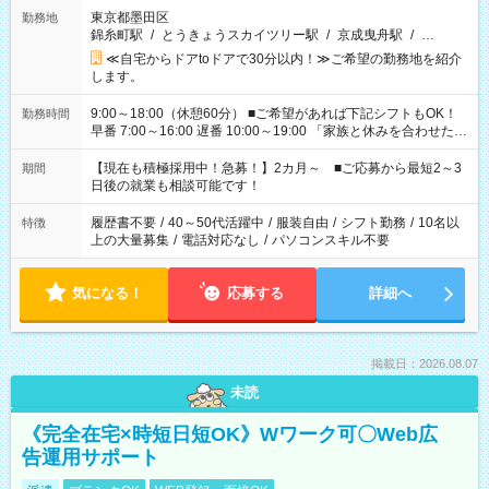
東京都墨田区
勤務地
錦糸町駅
/
とうきょうスカイツリー駅
/
京成曳舟駅
/
…
≪自宅からドアtoドアで30分以内！≫ご希望の勤務地を紹介
します。
9:00～18:00（休憩60分） ■ご希望があれば下記シフトもOK！
勤務時間
早番 7:00～16:00 遅番 10:00～19:00 「家族と休みを合わせた
い」 「余裕を持って夕飯の準備がしたい」 「できれば残業はし
たくない」 など、ご希望を教えてくださいね。 ※Wワーク希望
【現在も積極採用中！急募！】2カ月～ ■ご応募から最短2～3
期間
の方へ 今ご覧のお仕事で希望する勤務時間と、もう1つのお仕事
日後の就業も相談可能です！
の勤務時間。 合計で週40時間を超える場合は応募できません。
履歴書不要
/
40～50代活躍中
/
服装自由
/
シフト勤務
/
10名以
特徴
上の大量募集
/
電話対応なし
/
パソコンスキル不要
気になる！
応募する
詳細へ
掲載日：2026.08.07
未読
《完全在宅×時短日短OK》Wワーク可〇Web広
告運用サポート