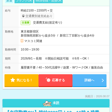
派遣
ブランクOK
WEB登録・面接OK
時給2100～2200円＋交
給与
交通費別途支給あり
交通費支給(規定有り)
交通費
東京都新宿区
勤務地
新宿御苑前駅から徒歩3分
/
新宿三丁目駅から徒歩4分
マスコミ関連
10:00～19:00
勤務時間
2026/9/1～長期 ※開始日相談可能 ※9月～OK！
期間
履歴書不要
/
40～50代活躍中
/
副業・WワークOK
/
服装自由
特徴
気になる！
応募する
詳細へ
掲載日：2026.08.07
未読