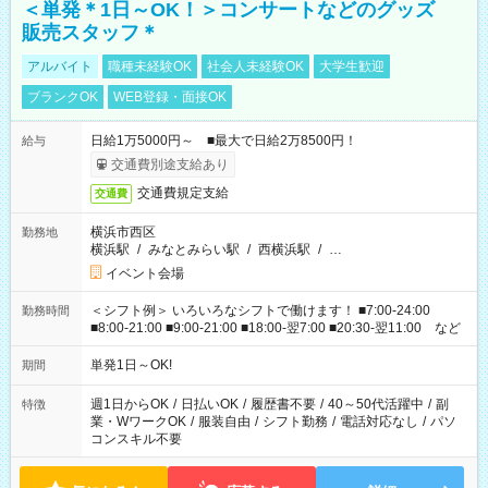
＜単発＊1日～OK！＞コンサートなどのグッズ
販売スタッフ＊
アルバイト
職種未経験OK
社会人未経験OK
大学生歓迎
ブランクOK
WEB登録・面接OK
日給1万5000円～ ■最大で日給2万8500円！
給与
交通費別途支給あり
交通費規定支給
交通費
横浜市西区
勤務地
横浜駅
/
みなとみらい駅
/
西横浜駅
/
…
イベント会場
＜シフト例＞ いろいろなシフトで働けます！ ■7:00-24:00
勤務時間
■8:00-21:00 ■9:00-21:00 ■18:00-翌7:00 ■20:30-翌11:00 など
単発1日～OK!
期間
週1日からOK
/
日払いOK
/
履歴書不要
/
40～50代活躍中
/
副
特徴
業・WワークOK
/
服装自由
/
シフト勤務
/
電話対応なし
/
パソ
コンスキル不要