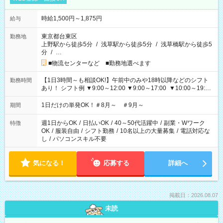
時給1,500円～1,875円
給与
東京都台東区
勤務地
上野駅から徒歩5分
/
浅草駅から徒歩5分
/
浅草橋駅から徒歩5
分
/
…
■物流センターなど ■勤務地選べます
【1日3時間～も相談OK!】午前中のみや18時以降などのシフト
勤務時間
あり！ シフト例 ▼9:00～12:00 ▼9:00～17:00 ▼10:00～19:00
▼18:00～21:00
1日だけの単発OK！＃8月～ ＃9月～
期間
週1日からOK
/
日払いOK
/
40～50代活躍中
/
副業・Wワーク
特徴
OK
/
服装自由
/
シフト勤務
/
10名以上の大量募集
/
電話対応な
し
/
パソコンスキル不要
気になる！
応募する
詳細へ
掲載日：2026.08.07
未読