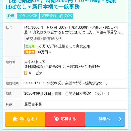
【在宅勤務OK】時給3000円！10～16時＊残業
ほぼなし▼新日本橋で一般事務
派遣
ブランクOK
WEB登録・面接OK
時給3000円 月収例 30万円 時給3000円×実働5h×週5日×4
給与
週 ※月収例を保証するものではありません。※給与即受取りサ
ービス利用可（利用条件有）
交通費別途支給あり
1ヶ月3万円を上限として実費支給
交通費
30万円～
月収例
東京都中央区
勤務地
新日本橋駅から徒歩3分
/
三越前駅から徒歩1分
サ－ビス
10:00-16:00（休憩60分）実働5時間（残業少なめ！）
勤務時間
2026年09月01日～長期 ※開始日相談OK ※9月～！
期間
履歴書不要
特徴
気になる！
応募する
詳細へ