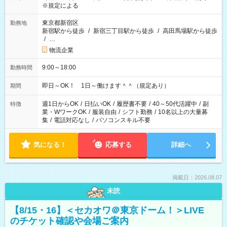
※規定による
東京都新宿区
勤務地
新宿駅から徒歩
/
新宿三丁目駅から徒歩
/
高田馬場駅から徒歩
/
…
物流企業
9:00～18:00
勤務時間
即日～OK！ 1日～働けます＾＾（規定あり）
期間
週1日からOK
/
日払いOK
/
履歴書不要
/
40～50代活躍中
/
副
特徴
業・WワークOK
/
服装自由
/
シフト勤務
/
10名以上の大量募
集
/
電話対応なし
/
パソコンスキル不要
気になる！
応募する
詳細へ
掲載日：2026.08.07
未読
【8/15・16】＜セカオワ＠東京ドーム！＞LIVE
のチケット確認や会場ご案内