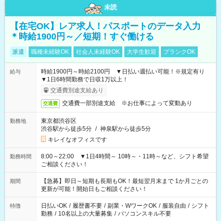
未読
【在宅OK】レア求人！パスポートのデータ入力
＊時給1900円～／短期！すぐ働ける
派遣
職種未経験OK
社会人未経験OK
大学生歓迎
ブランクOK
時給1900円～時給2100円 ▼日払い週払い可能！※規定有り
給与
▼1日6時間勤務で日収1万以上！
交通費別途支給あり
交通費一部別途支給 ※お仕事によって変動あり
交通費
東京都渋谷区
勤務地
渋谷駅から徒歩5分
/
神泉駅から徒歩5分
キレイなオフィスです
8:00～22:00 ▼1日4時間～ 10時～・11時～など、シフト希望
勤務時間
ご相談ください！
【急募】即日～短期も長期もOK！最短翌月末まで 1か月ごとの
期間
更新が可能！開始日もご相談ください！
日払いOK
/
履歴書不要
/
副業・WワークOK
/
服装自由
/
シフト
特徴
勤務
/
10名以上の大量募集
/
パソコンスキル不要