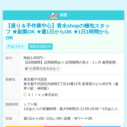
未読
【座り＆手作業中心】香水shopの梱包スタッ
フ ★副業OK ★週1日からOK ★1日1時間から
OK
アルバイト
職種未経験OK
時給1,400円～
給与
【試用期間】試用期間あり 試用期間の長さ：1ヶ月 雇用形態、
給与は本採用時と同じです。
交通費別途支給あり
東京都千代田区
勤務地
東京都千代田区内神田2丁目14番12号 星屋第六ビル402号（最
寄り駅：神田駅）
Ａｌｌｅｙ株式会社
シフト制
勤務時間
1日あたりの実働時間：最大5時間/日 11:00-19:00 └1日あたりの
実働時間：1-5時間 └上記の時間帯内であれば、いつでも勤務可
能！ └平日・土曜日の中で、お好きな曜日でご勤務いただけま
週1日からOK / 日払いOK / 副業・WワークOK
特徴
す！ 【シフト例】 ・11:00～14:00 ・16:30～19:00 ・13:00～