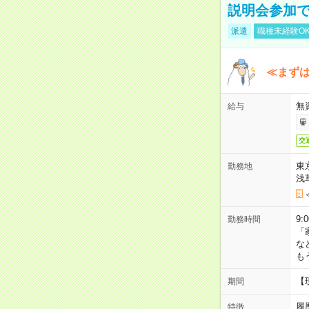
説明会参加で
派遣
職種未経験O
≪まずは
無
給与
交
東
勤務地
浅
9:
勤務時間
「
な
も
【
期間
履
特徴