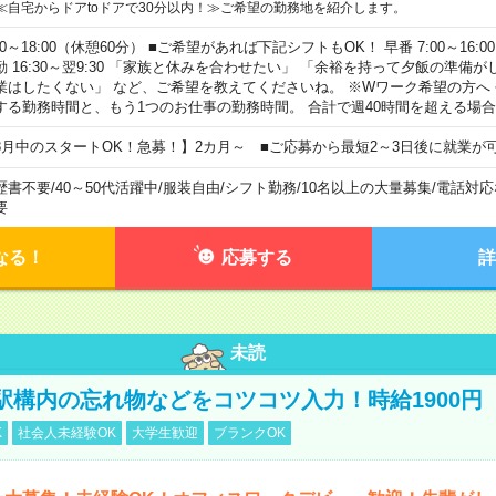
≪自宅からドアtoドアで30分以内！≫ご希望の勤務地を紹介します。
00～18:00（休憩60分） ■ご希望があれば下記シフトもOK！ 早番 7:00～16:00 遅
勤 16:30～翌9:30 「家族と休みを合わせたい」 「余裕を持って夕飯の準備
業はしたくない」 など、ご希望を教えてくださいね。 ※Wワーク希望の方へ
する勤務時間と、もう1つのお仕事の勤務時間。 合計で週40時間を超える場
8月中のスタートOK！急募！】2カ月～ ■ご応募から最短2～3日後に就業が
歴書不要
/
40～50代活躍中
/
服装自由
/
シフト勤務
/
10名以上の大量募集
/
電話対応
要
なる！
応募する
詳
未読
駅構内の忘れ物などをコツコツ入力！時給1900円
K
社会人未経験OK
大学生歓迎
ブランクOK