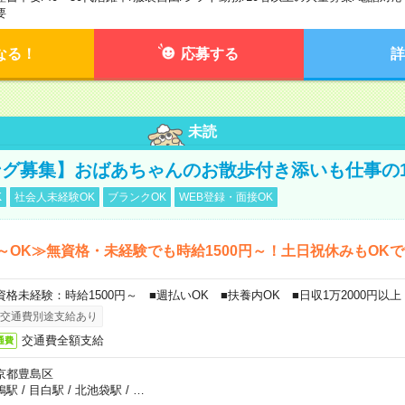
要
なる！
応募する
詳
未読
グ募集】おばあちゃんのお散歩付き添いも仕事の
K
社会人未経験OK
ブランクOK
WEB登録・面接OK
～OK≫無資格・未経験でも時給1500円～！土日祝休みもOK
資格未経験：時給1500円～ ■週払いOK ■扶養内OK ■日収1万2000円以上
交通費別途支給あり
交通費全額支給
通費
京都豊島区
鴨駅
/
目白駅
/
北池袋駅
/
…