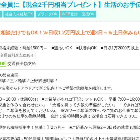
全員に【現金2千円相当プレゼント】生活のお手
K
社会人未経験OK
ブランクOK
WEB登録・面接OK
相談だけでもOK！≫日収1.2万円以上で週3日～＆土日休みも
資格未経験：時給1500円～ ■週払いOK ■扶養内OK ■日収1万2000円以上
交通費別途支給あり
交通費全額支給
通費
京都台東区
草駅
/
三ノ輪駅
/
上野御徒町駅
/
…
≪自宅からドアtoドアで30分以内！≫ご希望の勤務地を紹介します。
00～18:00（休憩60分） ■ご希望があれば下記シフトもOK！ 早番 7:00～16:00 遅
家族と休みを合わせたい」 「余裕を持って夕飯の準備がしたい」 「できれば
ど、ご希望を教えてくださいね。 ※Wワーク希望の方へ 今ご覧のお仕事で希
う1つのお仕事の勤務時間。 合計で週40時間を超える場合は応募できません。
現在も積極採用中！急募！】2カ月～ ■ご応募から最短2～3日後の就業も相
歴書不要
/
40～50代活躍中
/
服装自由
/
シフト勤務
/
10名以上の大量募集
/
電話対応