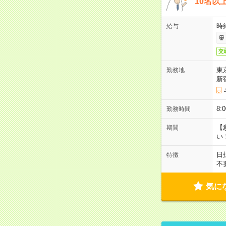
10名以
時
給与
交
東
勤務地
新
8
勤務時間
【
期間
い
日
特徴
不
気に