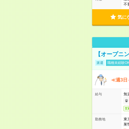
不
気に
【オープニン
派遣
職種未経験O
≪週3日
無
給与
交
東
勤務地
巣