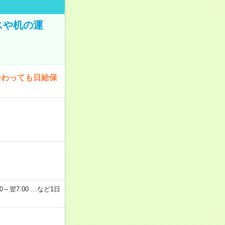
スや机の運
終わっても日給保
2：00～翌7:00 …など1日