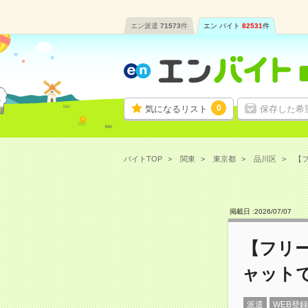
エン派遣
71573
件
エン バイト
82531
件
0
気になるリスト
保存した希
バイトTOP
関東
東京都
品川区
【フ
掲載日 :
2026
/
07
/
07
【フリー
ャット
派遣
WEB登