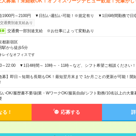
上大募集！未経験OK！オフィスワークデビュー歓迎！先輩がし
給1900円～2100円 ▼日払い週払い可能！※規定有り ▼1日6時間勤務で日
交通費別途支給あり
交通費一部別途支給 ※お仕事によって変動あり
通費
京都新宿区
宿駅から徒歩5分
キレイなオフィスです
:00～22:00 ▼1日4時間～ 10時～・11時～など、シフト希望ご相談ください！
急募】即日～短期も長期もOK！最短翌月末まで 1か月ごとの更新が可能！開
！
払いOK
/
履歴書不要
/
副業・WワークOK
/
服装自由
/
シフト勤務
/
10名以上の大量
要
なる！
応募する
詳