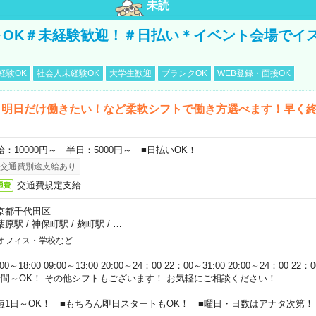
未読
～OK＃未経験歓迎！＃日払い＊イベント会場でイ
経験OK
社会人未経験OK
大学生歓迎
ブランクOK
WEB登録・面接OK
ら明日だけ働きたい！など柔軟シフトで働き方選べます！早く
給：10000円～ 半日：5000円～ ■日払いOK！
交通費別途支給あり
交通費規定支給
通費
京都千代田区
葉原駅
/
神保町駅
/
麹町駅
/
…
オフィス・学校など
:00～18:00 09:00～13:00 20:00～24：00 22：00～31:00 20:00～24：00 2
時間～OK！ その他シフトもございます！ お気軽にご相談ください！
短1日～OK！ ■もちろん即日スタートもOK！ ■曜日・日数はアナタ次第！