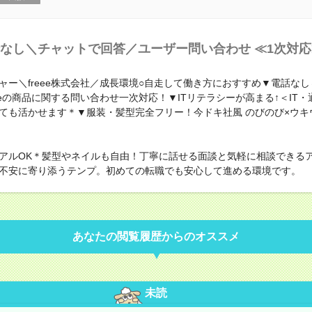
なし＼チャットで回答／ユーザー問い合わせ ≪1次対応≫
ャー＼freee株式会社／成長環境○自走して働き方におすすめ▼電話な
eeeの商品に関する問い合わせ一次対応！▼ITリテラシーが高まる↑＜IT
ても活かせます＊▼服装・髪型完全フリー！今ドキ社風 のびのび×ウキ
アルOK＊髪型やネイルも自由！丁寧に話せる面談と気軽に相談できる
不安に寄り添うテンプ。初めての転職でも安心して進める環境です。
あなたの閲覧履歴からのオススメ
未読