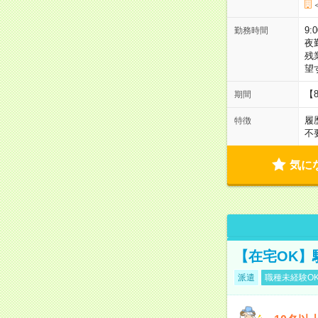
9:
勤務時間
夜
残
望
【
期間
履
特徴
不
気に
【在宅OK】
派遣
職種未経験O