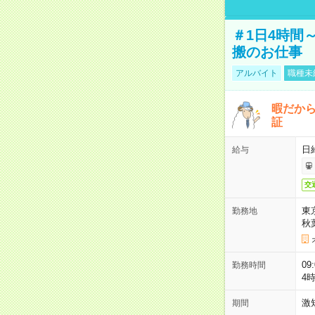
＃1日4時間
搬のお仕事
アルバイト
職種未
暇だか
証
日
給与
交
東
勤務地
秋
09
勤務時間
4
激
期間