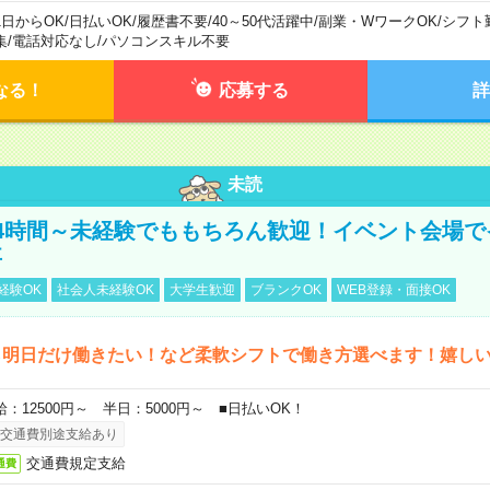
1日からOK
/
日払いOK
/
履歴書不要
/
40～50代活躍中
/
副業・WワークOK
/
シフト
集
/
電話対応なし
/
パソコンスキル不要
なる！
応募する
詳
未読
4時間～未経験でももちろん歓迎！イベント会場で
事
経験OK
社会人未経験OK
大学生歓迎
ブランクOK
WEB登録・面接OK
ら明日だけ働きたい！など柔軟シフトで働き方選べます！嬉し
給：12500円～ 半日：5000円～ ■日払いOK！
交通費別途支給あり
交通費規定支給
通費