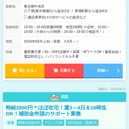
東京都中央区
勤務地
八丁堀(東京都)駅から徒歩2分
/
茅場町駅から徒歩6分
建設業界向けのAIサービスの提供など
10:00～16:00(実働5時間 休憩1時間) ※定時：10:00～
勤務時間
19:00（※終わりの時間：16:00～19:00で相談可！）
2026年09月上旬～長期 ※9月～！
期間
履歴書不要
/
40～50代活躍中
/
副業・WワークOK
/
服装自由
/
特徴
電話対応なし
/
パソコンスキル不要
気になる！
応募する
詳細へ
掲載日：2026.08.07
未読
時給2600円＊ほぼ在宅！週3～4日＆16時迄
OK！補助金申請のサポート業務
派遣
職種未経験OK
ブランクOK
WEB登録・面接OK