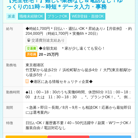
【完全在宅！】難しい業務なし＆電話なし！ゆ
っくりの11時～時短＊データ入力・事務
派遣
職種未経験OK
ブランクOK
WEB登録・面接OK
◆時給1,700円＊日払い・週払いOK＊昇給あり♪【月収例】 ・約
給与
204,000円 （時給1,700円 × 実働6h × 20日）
交通費別途支給あり
◆全額支給 ＊家が少し遠くても安心！
交通費
20～25万円
月収例
東京都港区
勤務地
竹芝駅から徒歩2分
/
浜松町駅から徒歩4分
/
大門(東京都)駅か
ら徒歩5分
/
…
◆港区にある情報セキュリティ企業◆
◆11：00～18：30のうち実働6時間、休憩60分 ※11：00～18：
勤務時間
00 または 11：30～18：30 。*。ブランクOK！。*。 例え
ば前職が、 在宅/財団法人/事務/コールセンター/受付/販売/カフェ
スタッフ スイーツ販売/ホテルフロント/化粧品販売/など 様々な
＜急募＞即日～長期／8月～9月～も相談OK！応募から最短即日
期間
業界から入社して活躍されています♪
には選考案内♪
日払いOK
/
履歴書不要
/
40～50代活躍中
/
副業・WワークOK
/
特徴
服装自由
/
電話対応なし