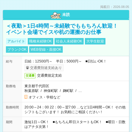
掲載日：2026.08.05
未読
＜夜勤＞1日4時間～未経験でももちろん歓迎！
イベント会場でイスや机の運搬のお仕事
アルバイト
職種未経験OK
社会人未経験OK
大学生歓迎
ブランクOK
WEB登録・面接OK
日給：12500円～ 半日：5000円～ ■日払いOK！
給与
交通費別途支給あり
交通費規定支給
交通費
東京都千代田区
勤務地
秋葉原駅
/
神保町駅
/
麹町駅
/
…
オフィス・学校など
20:00～24：00 22：00～翌7:00 …など1日4時間～OK！ その他
勤務時間
シフトもございます！ お気軽にご相談ください！
激短1日～OK！ ■もちろん即日スタートもOK！ ■曜日・日数
期間
はアナタ次第！