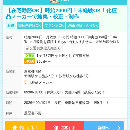
【在宅勤務OK】時給2000円！未経験OK！化粧
品メーカーで編集・校正・制作
派遣
職種未経験OK
ブランクOK
WEB登録・面接OK
時給2000円 月収例 32万円 時給2000円×実働8h×週5日×4
給与
週 ※月収例を保証するものではありません。※給与即受取りサ
ービス利用可（利用条件有）
交通費別途支給あり
1ヶ月3万円を上限として実費支給
交通費
30万円～
月収例
東京都港区
勤務地
新橋駅から徒歩5分
/
汐留駅から徒歩2分
化粧品メ－カ－
09:00-18:00（休憩60分）実働8時間（残業少なめ！）
勤務時間
2026年09月01日～長期 ※開始日相談OK ※9月～！
期間
履歴書不要
特徴
気になる！
応募する
詳細へ