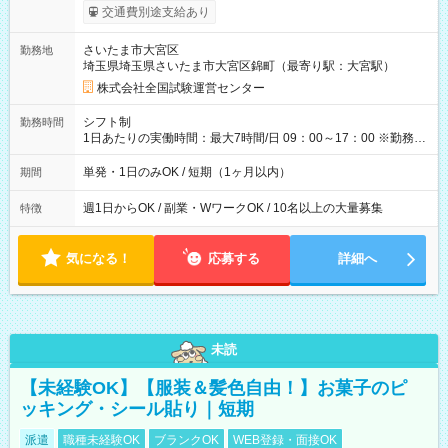
※勤務回数により昇給あり 【即給（前払い）オプションあ
交通費別途支給あり
り！】 希望される場合、勤務から1週間ほどで給与の一部を受け
取れます。 ※手数料418円がかかります。 【過去試験日の収入
さいたま市大宮区
勤務地
例】 ・河合塾模擬試験 8:30～17:30（休憩1時間） 時給1,300円
埼玉県埼玉県さいたま市大宮区錦町（最寄り駅：大宮駅）
×8時間＝日収10,400円＋交通費 ※当日の役割により時給＋100
円の場合あり ・国家試験 7:00～13:30（休憩なし） 時給1,300
株式会社全国試験運営センター
円（役割手当＋100円）×6時間＝日収8,400円＋交通費 【試用期
間】試用期間なし
シフト制
勤務時間
1日あたりの実働時間：最大7時間/日 09：00～17：00 ※勤務時
間は 試験により異なります。
単発・1日のみOK / 短期（1ヶ月以内）
期間
週1日からOK / 副業・WワークOK / 10名以上の大量募集
特徴
気になる！
応募する
詳細へ
未読
【未経験OK】【服装＆髪色自由！】お菓子のピ
ッキング・シール貼り｜短期
派遣
職種未経験OK
ブランクOK
WEB登録・面接OK