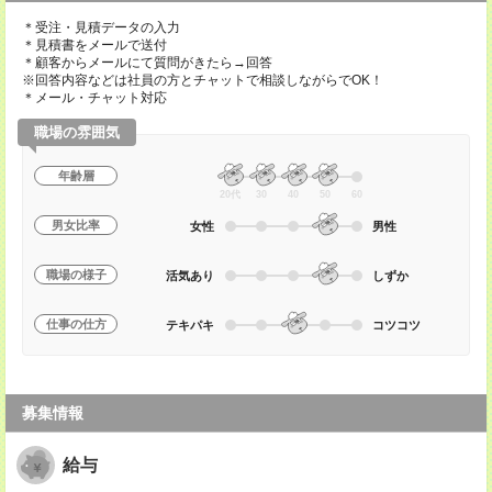
＊受注・見積データの入力
＊見積書をメールで送付
＊顧客からメールにて質問がきたら→回答
※回答内容などは社員の方とチャットで相談しながらでOK！
＊メール・チャット対応
職場の雰囲気
年齢層
20代
30
40
50
60
男女比率
女性
男性
職場の様子
活気あり
しずか
仕事の仕方
テキパキ
コツコツ
募集情報
給与