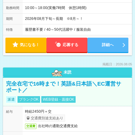
10:00～18:00(実働7時間 休憩1時間)
勤務時間
2026年08月下旬～長期 ※8月～！
期間
履歴書不要
/
40～50代活躍中
/
服装自由
特徴
気になる！
応募する
詳細へ
掲載日：2026.08.05
未読
完全在宅で16時まで！英語&日本語＼EC運営サ
ポート／
派遣
ブランクOK
WEB登録・面接OK
時給2450円＋交
給与
交通費別途支給あり
出社時の通勤交通費支給
交通費