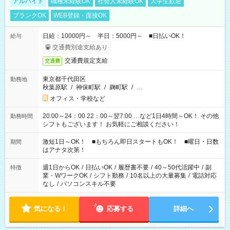
アルバイト
職種未経験OK
社会人未経験OK
大学生歓迎
ブランクOK
WEB登録・面接OK
日給：10000円～ 半日：5000円～ ■日払いOK！
給与
交通費別途支給あり
交通費規定支給
交通費
東京都千代田区
勤務地
秋葉原駅
/
神保町駅
/
麹町駅
/
…
オフィス・学校など
20:00～24：00 22：00～翌7:00 …など1日4時間～OK！ その他
勤務時間
シフトもございます！ お気軽にご相談ください！
激短1日～OK！ ■もちろん即日スタートもOK！ ■曜日・日数
期間
はアナタ次第！
週1日からOK
/
日払いOK
/
履歴書不要
/
40～50代活躍中
/
副
特徴
業・WワークOK
/
シフト勤務
/
10名以上の大量募集
/
電話対応
なし
/
パソコンスキル不要
気になる！
応募する
詳細へ