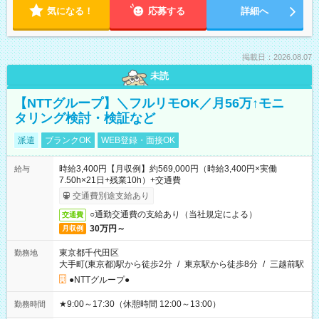
気になる！
応募する
詳細へ
掲載日：2026.08.07
未読
【NTTグループ】＼フルリモOK／月56万↑モニ
タリング検討・検証など
派遣
ブランクOK
WEB登録・面接OK
時給3,400円【月収例】約569,000円（時給3,400円×実働
給与
7.50h×21日+残業10h）+交通費
交通費別途支給あり
○通勤交通費の支給あり（当社規定による）
交通費
30万円～
月収例
東京都千代田区
勤務地
大手町(東京都)駅から徒歩2分
/
東京駅から徒歩8分
/
三越前駅
●NTTグループ●
★9:00～17:30（休憩時間 12:00～13:00）
勤務時間