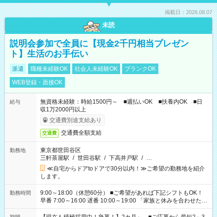
掲載日：2026.08.07
未読
説明会参加で全員に【現金2千円相当プレゼン
ト】生活のお手伝い
派遣
職種未経験OK
社会人未経験OK
ブランクOK
WEB登録・面接OK
無資格未経験：時給1500円～ ■週払いOK ■扶養内OK ■日
給与
収1万2000円以上
交通費別途支給あり
交通費全額支給
交通費
東京都世田谷区
勤務地
三軒茶屋駅
/
世田谷駅
/
下高井戸駅
/
…
≪自宅からドアtoドアで30分以内！≫ご希望の勤務地を紹介
します。
9:00～18:00（休憩60分） ■ご希望があれば下記シフトもOK！
勤務時間
早番 7:00～16:00 遅番 10:00～19:00 「家族と休みを合わせた
い」 「余裕を持って夕飯の準備がしたい」 「できれば残業はし
たくない」 など、ご希望を教えてくださいね。 ※Wワーク希望