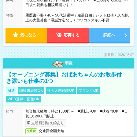
【現在も積極採用中！急募！】2カ月～ ■ご応募から最短2～3
期間
の方へ 今ご覧のお仕事で希望する勤務時間と、もう1つのお仕事
日後の就業も相談可能です！
の勤務時間。 合計で週40時間を超える場合は応募できません。
履歴書不要
/
40～50代活躍中
/
服装自由
/
シフト勤務
/
10名以
特徴
上の大量募集
/
電話対応なし
/
パソコンスキル不要
気になる！
応募する
詳細へ
掲載日：2026.08.07
未読
【オープニング募集】おばあちゃんのお散歩付
き添いも仕事の1つ
派遣
職種未経験OK
社会人未経験OK
ブランクOK
WEB登録・面接OK
無資格未経験：時給1500円～ ■週払いOK ■扶養内OK ■日
給与
収1万2000円以上
交通費別途支給あり
交通費全額支給
交通費