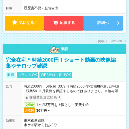
履歴書不要
/
服装自由
特徴
気になる！
応募する
詳細へ
掲載日：2026.08.07
未読
完全在宅＊時給2000円！ショート動画の映像編
集やテロップ確認
派遣
ブランクOK
WEB登録・面接OK
時給2000円 月収例 33万円 時給2000円×実働8h×週5日×4週
給与
+残業5h ※月収例を保証するものではありません。※給与即受
取りサービス利用可（利用条件有）
交通費別途支給あり
1ヶ月3万円を上限として実費支給
交通費
30万円～
月収例
東京都新宿区
勤務地
市ケ谷駅から徒歩3分