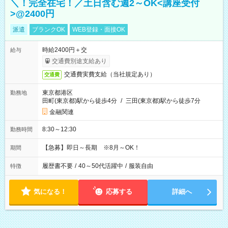
＼！完全在宅！／土日含む週2～OK<講座受付
>@2400円
派遣
ブランクOK
WEB登録・面接OK
時給2400円＋交
給与
交通費別途支給あり
交通費実費支給（当社規定あり）
交通費
東京都港区
勤務地
田町(東京都)駅から徒歩4分
/
三田(東京都)駅から徒歩7分
金融関連
8:30～12:30
勤務時間
【急募】即日～長期 ※8月～OK！
期間
履歴書不要
/
40～50代活躍中
/
服装自由
特徴
気になる！
応募する
詳細へ