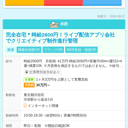
掲載日：2026.08.07
未読
完全在宅＊時給2600円！ライブ配信アプリ会社
でクリエイティブ制作進行管理
派遣
職種未経験OK
ブランクOK
WEB登録・面接OK
時給2600円 月収例 41万円 時給2600円×実働7h30m×週5日×4
給与
週+残業10h ※月収例を保証するものではありません。※給与即
受取りサービス利用可（利用条件有）
交通費別途支給あり
1ヶ月3万円を上限として実費支給
交通費
30万円～
月収例
東京都渋谷区
勤務地
渋谷駅から徒歩1分
インターネット関連
10:00-18:30（休憩60分）実働7時間30分
勤務時間
即日～長期 ※開始日相談OK
期間