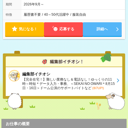
2026年9月～
期間
履歴書不要
/
40～50代活躍中
/
服装自由
特徴
気になる！
応募する
詳細へ
編集部イチオシ
【完全在宅！】難しい業務なし＆電話なし！ゆっくりの11
時～時短＊データ入力・事務、＜SEKAI NO OWARI＊8月15
日・16日＞ドーム公演のサポートバイトなど
(8/7UP!)
お仕事の概要