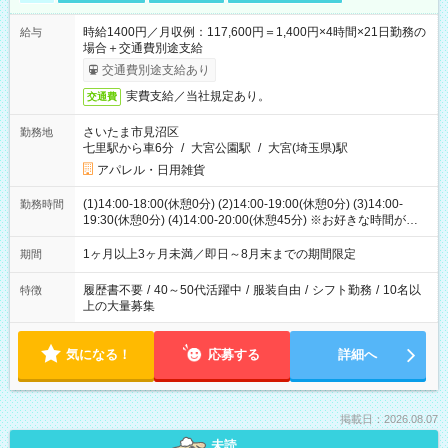
時給1400円／月収例：117,600円＝1,400円×4時間×21日勤務の
給与
場合＋交通費別途支給
交通費別途支給あり
実費支給／当社規定あり。
交通費
さいたま市見沼区
勤務地
七里駅から車6分
/
大宮公園駅
/
大宮(埼玉県)駅
アパレル・日用雑貨
(1)14:00-18:00(休憩0分) (2)14:00-19:00(休憩0分) (3)14:00-
勤務時間
19:30(休憩0分) (4)14:00-20:00(休憩45分) ※お好きな時間が選べ
ます
1ヶ月以上3ヶ月未満／即日～8月末までの期間限定
期間
履歴書不要
/
40～50代活躍中
/
服装自由
/
シフト勤務
/
10名以
特徴
上の大量募集
気になる！
応募する
詳細へ
掲載日：2026.08.07
未読