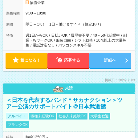
物流企業
9:00～18:00
勤務時間
即日～OK！ 1日～働けます＾＾（規定あり）
期間
週1日からOK
/
日払いOK
/
履歴書不要
/
40～50代活躍中
/
副
特徴
業・WワークOK
/
服装自由
/
シフト勤務
/
10名以上の大量募
集
/
電話対応なし
/
パソコンスキル不要
気になる！
応募する
詳細へ
掲載日：2026.08.03
未読
＜日本を代表するバンド＊サカナクション＞ツ
アー公演のサポートバイト＠日本武道館
アルバイト
職種未経験OK
社会人未経験OK
大学生歓迎
ブランクOK
時給1250円～
給与