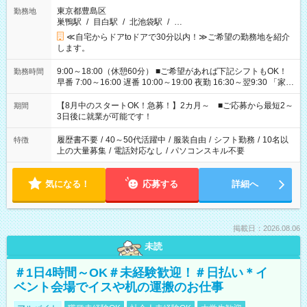
東京都豊島区
勤務地
巣鴨駅
/
目白駅
/
北池袋駅
/
…
≪自宅からドアtoドアで30分以内！≫ご希望の勤務地を紹介
します。
9:00～18:00（休憩60分） ■ご希望があれば下記シフトもOK！
勤務時間
早番 7:00～16:00 遅番 10:00～19:00 夜勤 16:30～翌9:30 「家族
と休みを合わせたい」 「余裕を持って夕飯の準備がしたい」
「できれば残業はしたくない」 など、ご希望を教えてください
【8月中のスタートOK！急募！】2カ月～ ■ご応募から最短2～
期間
ね。 ※Wワーク希望の方へ 今ご覧のお仕事で希望する勤務時間
3日後に就業が可能です！
と、もう1つのお仕事の勤務時間。 合計で週40時間を超える場
合は応募できません。
履歴書不要
/
40～50代活躍中
/
服装自由
/
シフト勤務
/
10名以
特徴
上の大量募集
/
電話対応なし
/
パソコンスキル不要
気になる！
応募する
詳細へ
掲載日：2026.08.06
未読
＃1日4時間～OK＃未経験歓迎！＃日払い＊イ
ベント会場でイスや机の運搬のお仕事