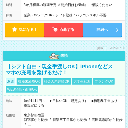
3か月程度の短期予定 ※開始日はお気軽にご相談ください
期間
副業・WワークOK
/
シフト勤務
/
パソコンスキル不要
特徴
気になる！
応募する
詳細へ
掲載日：2026.07.30
未読
【シフト自由・現金手渡しOK】iPhoneなどス
マホの充電を繋げるだけ！
派遣
職種未経験OK
社会人未経験OK
大学生歓迎
ブランクOK
WEB登録・面接OK
時給1414円～ ▼日払いOK（規定あり） ■初勤務手当あり
給与
※規定による
東京都新宿区
勤務地
新宿駅から徒歩
/
新宿三丁目駅から徒歩
/
高田馬場駅から徒歩
/
…