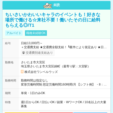
未読
ちいさいかわいいキャラのイベントも！好きな
場所で働ける☆来社不要！働いたその日に給料
もらえる◎/T1
アルバイト
職種未経験OK
日給13,000円～
給与
＋交通費支給 ★交通費全額支給！ ┗案件により規定あり ★日払
いOK！（規定あり） ┗働いたその日に現金GET♪ お仕事後はコ
交通費別途支給あり
ンビニATMから 日払い分を引き落とせます！ 【試用期間】試
用期間なし
さいたま市大宮区
勤務地
埼玉県さいたま市大宮区錦町（最寄り駅：大宮駅）
株式会社ワンベルウッズ
勤務時間は指定なし
勤務時間
変形労働時間制 想定労働時間160時間/月 【シフト例】 ・8：00
～21：00
単発・1日のみOK
期間
週1日からOK / 日払いOK / 副業・WワークOK / 10名以上の大量
特徴
募集