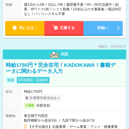
週1日からOK
/
日払いOK
/
履歴書不要
/
40～50代活躍中
/
副
特徴
業・WワークOK
/
シフト勤務
/
10名以上の大量募集
/
電話対応
なし
/
パソコンスキル不要
気になる！
応募する
詳細へ
掲載日：2026.08.07
未読
時給1750円＊完全在宅！KADOKAWA！書籍デ
ータに関わるデータ入力
派遣
WEB登録・面接OK
時給1750円
給与
交通費別途支給あり
全額支給
交通費
東京都千代田区
勤務地
飯田橋駅から徒歩3分
/
九段下駅から徒歩7分
【大手出版社】出版事業・ゲーム事業・アニメ・映像事業