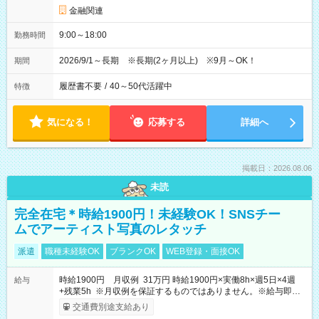
金融関連
9:00～18:00
勤務時間
2026/9/1～長期 ※長期(2ヶ月以上) ※9月～OK！
期間
履歴書不要
/
40～50代活躍中
特徴
気になる！
応募する
詳細へ
掲載日：2026.08.06
未読
完全在宅＊時給1900円！未経験OK！SNSチー
ムでアーティスト写真のレタッチ
派遣
職種未経験OK
ブランクOK
WEB登録・面接OK
時給1900円 月収例 31万円 時給1900円×実働8h×週5日×4週
給与
+残業5h ※月収例を保証するものではありません。※給与即受
取りサービス利用可（利用条件有）
交通費別途支給あり