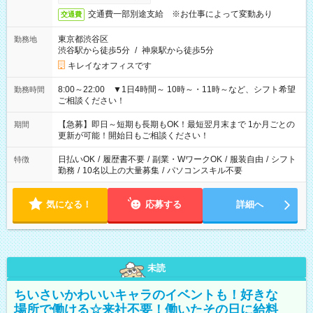
交通費一部別途支給 ※お仕事によって変動あり
交通費
東京都渋谷区
勤務地
渋谷駅から徒歩5分
/
神泉駅から徒歩5分
キレイなオフィスです
8:00～22:00 ▼1日4時間～ 10時～・11時～など、シフト希望
勤務時間
ご相談ください！
【急募】即日～短期も長期もOK！最短翌月末まで 1か月ごとの
期間
更新が可能！開始日もご相談ください！
日払いOK
/
履歴書不要
/
副業・WワークOK
/
服装自由
/
シフト
特徴
勤務
/
10名以上の大量募集
/
パソコンスキル不要
気になる！
応募する
詳細へ
未読
ちいさいかわいいキャラのイベントも！好きな
場所で働ける☆来社不要！働いたその日に給料