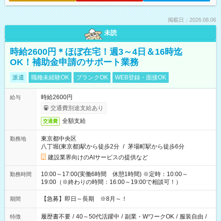
掲載日：2026.08.06
未読
時給2600円＊ほぼ在宅！週3～4日＆16時迄
OK！補助金申請のサポート業務
派遣
職種未経験OK
ブランクOK
WEB登録・面接OK
時給2600円
給与
交通費別途支給あり
全額支給
交通費
東京都中央区
勤務地
八丁堀(東京都)駅から徒歩2分
/
茅場町駅から徒歩6分
建設業界向けのAIサービスの提供など
10:00～17:00(実働6時間 休憩1時間) ※定時：10:00～
勤務時間
19:00（※終わりの時間：16:00～19:00で相談可！）
【急募】即日～長期 ※8月～！
期間
履歴書不要
/
40～50代活躍中
/
副業・WワークOK
/
服装自由
/
特徴