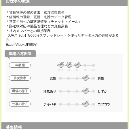
お仕事の概要
＊賃貸物件の鍵の貸出・返却管理業務
＊鍵情報の登録・更新・削除のデータ管理
＊営業担当への鍵状況確認（チャット・メール）
＊郵送物対応や備品管理などの庶務業務
＊社内メンバーとの連携業務
【OAスキル】Googleスプレッドシートを使ったデータ入力の経験がある
方！
Excel(VlookUP関数)
職場の雰囲気
年齢層
20代
30
40
50
60
男女比率
女性
男性
職場の様子
活気あり
しずか
仕事の仕方
テキパキ
コツコツ
募集情報