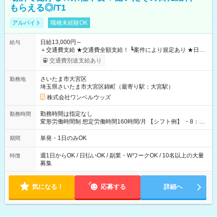
もらえる◎/T1
アルバイト
職種未経験OK
日給13,000円～
給与
＋交通費支給 ★交通費全額支給！ ┗案件により規定あり ★日払
いOK！（規定あり） ┗働いたその日に現金GET♪ お仕事後はコ
交通費別途支給あり
ンビニATMから 日払い分を引き落とせます！ 【試用期間】試
用期間なし
さいたま市大宮区
勤務地
埼玉県さいたま市大宮区錦町（最寄り駅：大宮駅）
株式会社ワンベルウッズ
勤務時間は指定なし
勤務時間
変形労働時間制 想定労働時間160時間/月 【シフト例】 ・8：00
～21：00
単発・1日のみOK
期間
週1日からOK / 日払いOK / 副業・WワークOK / 10名以上の大量
特徴
募集
気になる！
応募する
詳細へ