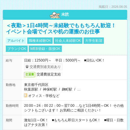
掲載日：2026.08.05
未読
＜夜勤＞1日4時間～未経験でももちろん歓迎！
イベント会場でイスや机の運搬のお仕事
アルバイト
職種未経験OK
社会人未経験OK
大学生歓迎
ブランクOK
WEB登録・面接OK
日給：12500円～ 半日：5000円～ ■日払いOK！
給与
交通費別途支給あり
交通費規定支給
交通費
東京都千代田区
勤務地
秋葉原駅
/
神保町駅
/
麹町駅
/
…
オフィス・学校など
20:00～24：00 22：00～翌7:00 …など1日4時間～OK！ その他
勤務時間
シフトもございます！ お気軽にご相談ください！
激短1日～OK！ ■もちろん即日スタートもOK！ ■曜日・日数
期間
はアナタ次第！