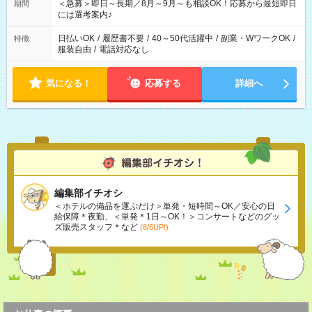
スタッフ スイーツ販売/ホテルフロント/化粧品販売/など 様々な
＜急募＞即日～長期／8月～9月～も相談OK！応募から最短即日
期間
業界から入社して活躍されています♪
には選考案内♪
日払いOK
/
履歴書不要
/
40～50代活躍中
/
副業・WワークOK
/
特徴
服装自由
/
電話対応なし
気になる！
応募する
詳細へ
編集部イチオシ
＜ホテルの備品を運ぶだけ＞単発・短時間～OK／安心の日
給保障＊夜勤、＜単発＊1日～OK！＞コンサートなどのグッ
ズ販売スタッフ＊など
(8/6UP!)