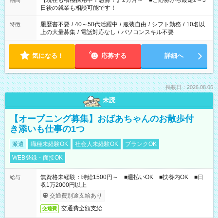
【現在も積極採用中！急募！】2カ月～ ■ご応募から最短2～3
期間
の方へ 今ご覧のお仕事で希望する勤務時間と、もう1つのお仕事
日後の就業も相談可能です！
の勤務時間。 合計で週40時間を超える場合は応募できません。
履歴書不要
/
40～50代活躍中
/
服装自由
/
シフト勤務
/
10名以
特徴
上の大量募集
/
電話対応なし
/
パソコンスキル不要
気になる！
応募する
詳細へ
掲載日：2026.08.06
未読
【オープニング募集】おばあちゃんのお散歩付
き添いも仕事の1つ
派遣
職種未経験OK
社会人未経験OK
ブランクOK
WEB登録・面接OK
無資格未経験：時給1500円～ ■週払いOK ■扶養内OK ■日
給与
収1万2000円以上
交通費別途支給あり
交通費全額支給
交通費