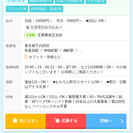
アルバイト
職種未経験OK
社会人未経験OK
大学生歓迎
ブランクOK
WEB登録・面接OK
日給：10000円～ 半日：5000円～ ■日払いOK！
給与
交通費別途支給あり
交通費規定支給
交通費
東京都千代田区
勤務地
秋葉原駅
/
神保町駅
/
麹町駅
/
…
オフィス・学校など
20:00～24：00 22：00～翌7:00 …など1日4時間～OK！ その他
勤務時間
シフトもございます！ お気軽にご相談ください！
激短1日～OK！ ■もちろん即日スタートもOK！ ■曜日・日数
期間
はアナタ次第！
週1日からOK
/
日払いOK
/
履歴書不要
/
40～50代活躍中
/
副
特徴
業・WワークOK
/
シフト勤務
/
10名以上の大量募集
/
電話対応
なし
/
パソコンスキル不要
気になる！
応募する
詳細へ