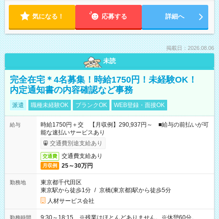
気になる！
応募する
詳細へ
掲載日：2026.08.06
未読
完全在宅＊4名募集！時給1750円！未経験OK！
内定通知書の内容確認など事務
派遣
職種未経験OK
ブランクOK
WEB登録・面接OK
時給1750円＋交 【月収例】290,937円～ ■給与の前払いが可
給与
能な速払いサービスあり
交通費別途支給あり
交通費支給あり
交通費
25～30万円
月収例
東京都千代田区
勤務地
東京駅から徒歩1分
/
京橋(東京都)駅から徒歩5分
人材サービス会社
9:30～18:15 ※残業はほとんどありません。※休憩60分。
勤務時間