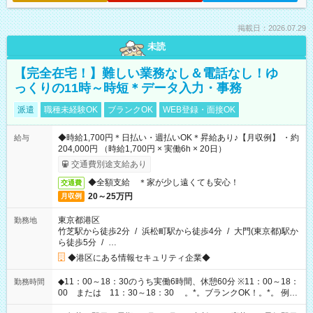
掲載日：2026.07.29
未読
【完全在宅！】難しい業務なし＆電話なし！ゆ
っくりの11時～時短＊データ入力・事務
派遣
職種未経験OK
ブランクOK
WEB登録・面接OK
◆時給1,700円＊日払い・週払いOK＊昇給あり♪【月収例】 ・約
給与
204,000円 （時給1,700円 × 実働6h × 20日）
交通費別途支給あり
◆全額支給 ＊家が少し遠くても安心！
交通費
20～25万円
月収例
東京都港区
勤務地
竹芝駅から徒歩2分
/
浜松町駅から徒歩4分
/
大門(東京都)駅か
ら徒歩5分
/
…
◆港区にある情報セキュリティ企業◆
◆11：00～18：30のうち実働6時間、休憩60分 ※11：00～18：
勤務時間
00 または 11：30～18：30 。*。ブランクOK！。*。 例え
ば前職が、 在宅/財団法人/事務/コールセンター/受付/販売/カフェ