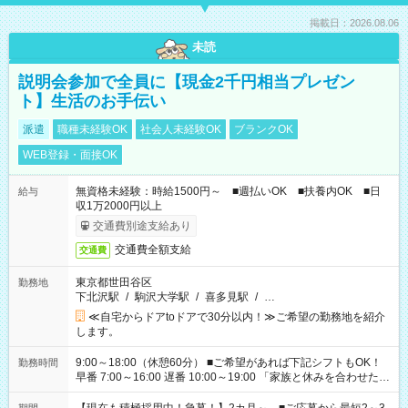
掲載日：2026.08.06
未読
説明会参加で全員に【現金2千円相当プレゼン
ト】生活のお手伝い
派遣
職種未経験OK
社会人未経験OK
ブランクOK
WEB登録・面接OK
無資格未経験：時給1500円～ ■週払いOK ■扶養内OK ■日
給与
収1万2000円以上
交通費別途支給あり
交通費全額支給
交通費
東京都世田谷区
勤務地
下北沢駅
/
駒沢大学駅
/
喜多見駅
/
…
≪自宅からドアtoドアで30分以内！≫ご希望の勤務地を紹介
します。
9:00～18:00（休憩60分） ■ご希望があれば下記シフトもOK！
勤務時間
早番 7:00～16:00 遅番 10:00～19:00 「家族と休みを合わせた
い」 「余裕を持って夕飯の準備がしたい」 「できれば残業はし
たくない」 など、ご希望を教えてくださいね。 ※Wワーク希望