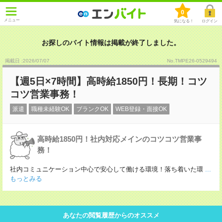
0
メニュー
気になる！
ログイン
お探しのバイト情報は掲載が終了しました。
掲載日 :2026
/
07
/
07
No.TMPE26-0529494
【週5日×7時間】高時給1850円！長期！コツ
コツ営業事務！
派遣
職種未経験OK
ブランクOK
WEB登録・面接OK
高時給1850円！社内対応メインのコツコツ営業事
務！
社内コミュニケーション中心で安心して働ける環境！落ち着いた環
...
もっとみる
あなたの閲覧履歴からのオススメ