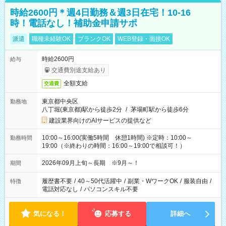
時給2600円＊週4日勤務＆週3日在宅！10-16
時！電話なし！補助金申請サポ
派遣
職種未経験OK
ブランクOK
WEB登録・面接OK
時給2600円
給与
交通費別途支給あり
全額支給
交通費
東京都中央区
勤務地
八丁堀(東京都)駅から徒歩2分
/
茅場町駅から徒歩6分
建設業界向けのAIサービスの提供など
10:00～16:00(実働5時間 休憩1時間) ※定時：10:00～
勤務時間
19:00（※終わりの時間：16:00～19:00で相談可！）
2026年09月上旬～長期 ※9月～！
期間
履歴書不要
/
40～50代活躍中
/
副業・WワークOK
/
服装自由
/
特徴
電話対応なし
/
パソコンスキル不要
気になる！
応募する
詳細へ