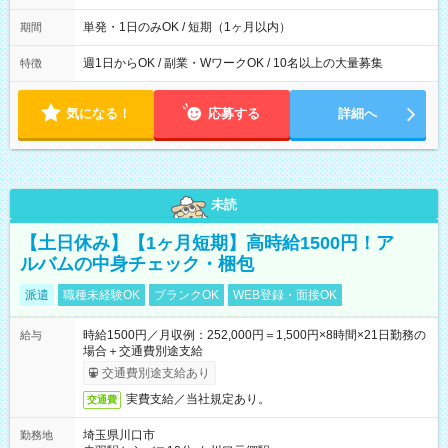
間は 試験により異なります。
単発・1日のみOK / 短期（1ヶ月以内）
期間
週1日からOK / 副業・WワークOK / 10名以上の大量募集
特徴
気になる！
応募する
詳細へ
未読
【土日休み】【1ヶ月短期】高時給1500円！ア
ルバムの中身チェック・梱包
派遣
職種未経験OK
ブランクOK
WEB登録・面接OK
時給1500円／月収例：252,000円＝1,500円×8時間×21日勤務の
給与
場合＋交通費別途支給
交通費別途支給あり
実費支給／当社規定あり。
交通費
埼玉県川口市
勤務地