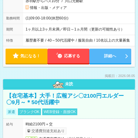
赤羽駅からバス10分
/
川口元郷駅
情報・出版・メディア
(1)09:00-18:00(休憩60分)
勤務時間
1ヶ月以上3ヶ月未満／即日～1ヵ月間（更新の可能性あり）
期間
履歴書不要
/
40～50代活躍中
/
服装自由
/
10名以上の大量募集
特徴
気になる！
応募する
詳細へ
掲載日：2026.08.05
未読
【在宅基本】大手！広報アシ〇2100円エルダー
〇9月～＊50代活躍中
派遣
ブランクOK
WEB登録・面接OK
時給2100円＋交
給与
交通費別途支給あり