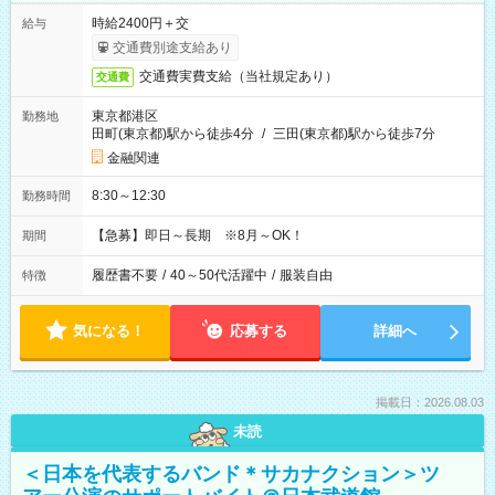
時給2400円＋交
給与
交通費別途支給あり
交通費実費支給（当社規定あり）
交通費
東京都港区
勤務地
田町(東京都)駅から徒歩4分
/
三田(東京都)駅から徒歩7分
金融関連
8:30～12:30
勤務時間
【急募】即日～長期 ※8月～OK！
期間
履歴書不要
/
40～50代活躍中
/
服装自由
特徴
気になる！
応募する
詳細へ
掲載日：2026.08.03
未読
＜日本を代表するバンド＊サカナクション＞ツ