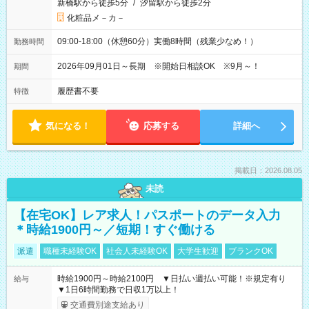
新橋駅から徒歩5分
/
汐留駅から徒歩2分
化粧品メ－カ－
09:00-18:00（休憩60分）実働8時間（残業少なめ！）
勤務時間
2026年09月01日～長期 ※開始日相談OK ※9月～！
期間
履歴書不要
特徴
気になる！
応募する
詳細へ
掲載日：2026.08.05
未読
【在宅OK】レア求人！パスポートのデータ入力
＊時給1900円～／短期！すぐ働ける
派遣
職種未経験OK
社会人未経験OK
大学生歓迎
ブランクOK
時給1900円～時給2100円 ▼日払い週払い可能！※規定有り
給与
▼1日6時間勤務で日収1万以上！
交通費別途支給あり