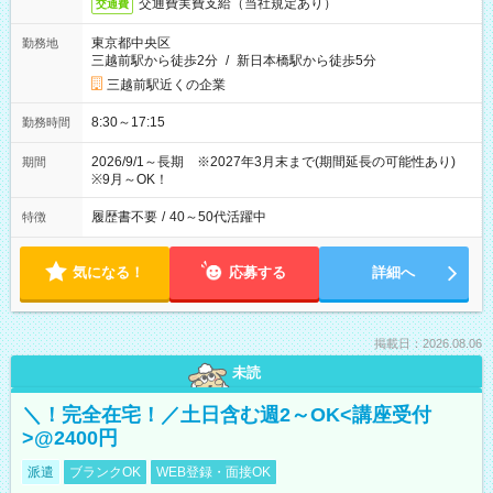
交通費実費支給（当社規定あり）
交通費
東京都中央区
勤務地
三越前駅から徒歩2分
/
新日本橋駅から徒歩5分
三越前駅近くの企業
8:30～17:15
勤務時間
2026/9/1～長期 ※2027年3月末まで(期間延長の可能性あり)
期間
※9月～OK！
履歴書不要
/
40～50代活躍中
特徴
気になる！
応募する
詳細へ
掲載日：2026.08.06
未読
＼！完全在宅！／土日含む週2～OK<講座受付
>@2400円
派遣
ブランクOK
WEB登録・面接OK