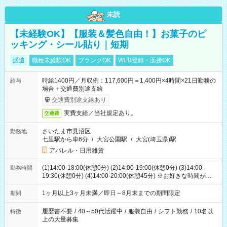
未読
【未経験OK】【服装＆髪色自由！】お菓子のピ
ッキング・シール貼り｜短期
派遣
職種未経験OK
ブランクOK
WEB登録・面接OK
時給1400円／月収例：117,600円＝1,400円×4時間×21日勤務の
給与
場合＋交通費別途支給
交通費別途支給あり
実費支給／当社規定あり。
交通費
さいたま市見沼区
勤務地
七里駅から車6分
/
大宮公園駅
/
大宮(埼玉県)駅
アパレル・日用雑貨
(1)14:00-18:00(休憩0分) (2)14:00-19:00(休憩0分) (3)14:00-
勤務時間
19:30(休憩0分) (4)14:00-20:00(休憩45分) ※お好きな時間が選べ
ます
1ヶ月以上3ヶ月未満／即日～8月末までの期間限定
期間
履歴書不要
/
40～50代活躍中
/
服装自由
/
シフト勤務
/
10名以
特徴
上の大量募集