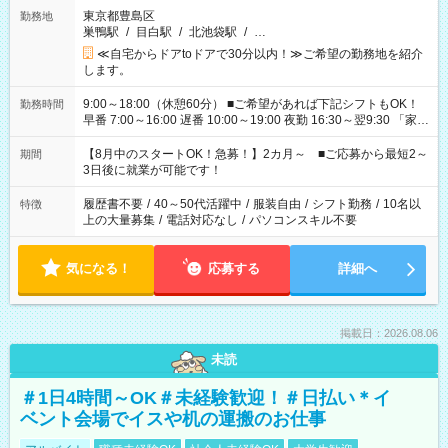
東京都豊島区
勤務地
巣鴨駅
/
目白駅
/
北池袋駅
/
…
≪自宅からドアtoドアで30分以内！≫ご希望の勤務地を紹介
します。
9:00～18:00（休憩60分） ■ご希望があれば下記シフトもOK！
勤務時間
早番 7:00～16:00 遅番 10:00～19:00 夜勤 16:30～翌9:30 「家族
と休みを合わせたい」 「余裕を持って夕飯の準備がしたい」
「できれば残業はしたくない」 など、ご希望を教えてください
【8月中のスタートOK！急募！】2カ月～ ■ご応募から最短2～
期間
ね。 ※Wワーク希望の方へ 今ご覧のお仕事で希望する勤務時間
3日後に就業が可能です！
と、もう1つのお仕事の勤務時間。 合計で週40時間を超える場
合は応募できません。
履歴書不要
/
40～50代活躍中
/
服装自由
/
シフト勤務
/
10名以
特徴
上の大量募集
/
電話対応なし
/
パソコンスキル不要
気になる！
応募する
詳細へ
掲載日：2026.08.06
未読
＃1日4時間～OK＃未経験歓迎！＃日払い＊イ
ベント会場でイスや机の運搬のお仕事