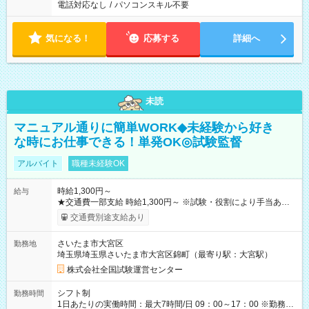
電話対応なし
/
パソコンスキル不要
気になる！
応募する
詳細へ
未読
マニュアル通りに簡単WORK◆未経験から好き
な時にお仕事できる！単発OK◎試験監督
アルバイト
職種未経験OK
時給1,300円～
給与
★交通費一部支給 時給1,300円～ ※試験・役割により手当あり
※勤務回数により昇給あり 【即給（前払い）オプションあ
交通費別途支給あり
り！】 希望される場合、勤務から1週間ほどで給与の一部を受け
取れます。 ※手数料418円がかかります。 【過去試験日の収入
さいたま市大宮区
勤務地
例】 ・河合塾模擬試験 8:30～17:30（休憩1時間） 時給1,300円
埼玉県埼玉県さいたま市大宮区錦町（最寄り駅：大宮駅）
×8時間＝日収10,400円＋交通費 ※当日の役割により時給＋100
円の場合あり ・国家試験 7:00～13:30（休憩なし） 時給1,300
株式会社全国試験運営センター
円（役割手当＋100円）×6時間＝日収8,400円＋交通費 【試用期
間】試用期間なし
シフト制
勤務時間
1日あたりの実働時間：最大7時間/日 09：00～17：00 ※勤務時