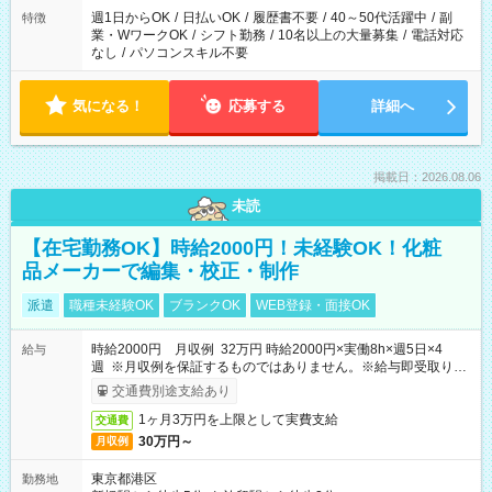
週1日からOK
/
日払いOK
/
履歴書不要
/
40～50代活躍中
/
副
特徴
業・WワークOK
/
シフト勤務
/
10名以上の大量募集
/
電話対応
なし
/
パソコンスキル不要
気になる！
応募する
詳細へ
掲載日：2026.08.06
未読
【在宅勤務OK】時給2000円！未経験OK！化粧
品メーカーで編集・校正・制作
派遣
職種未経験OK
ブランクOK
WEB登録・面接OK
時給2000円 月収例 32万円 時給2000円×実働8h×週5日×4
給与
週 ※月収例を保証するものではありません。※給与即受取りサ
ービス利用可（利用条件有）
交通費別途支給あり
1ヶ月3万円を上限として実費支給
交通費
30万円～
月収例
東京都港区
勤務地