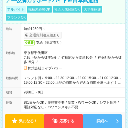
アー公演のサポートバイト＠日本武道館
アルバイト
職種未経験OK
社会人未経験OK
大学生歓迎
ブランクOK
時給1250円～
給与
交通費別途支給あり
支給（規定有り）
交通費
東京都千代田区
勤務地
九段下駅から徒歩5分
/
竹橋駅から徒歩10分
/
神保町駅から徒
歩15分
/
…
株式会社ライブパワー
＜シフト例＞ 9:00～22:30 12:30～22:00 15:30～21:00 12:30～
勤務時間
19:00 12:30～22:00 上記の時間から好きな時間を選べます！ ※
時間は変更となる可能性があります
9月8日・9日
期間
週1日からOK
/
履歴書不要
/
副業・WワークOK
/
シフト勤務
/
特徴
電話対応なし
/
パソコンスキル不要
気になる！
応募する
詳細へ