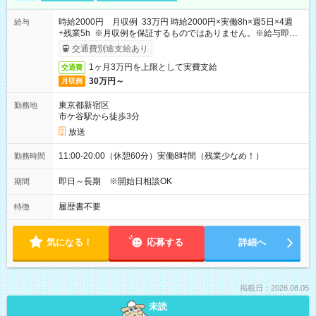
時給2000円 月収例 33万円 時給2000円×実働8h×週5日×4週
給与
+残業5h ※月収例を保証するものではありません。※給与即受
取りサービス利用可（利用条件有）
交通費別途支給あり
1ヶ月3万円を上限として実費支給
交通費
30万円～
月収例
東京都新宿区
勤務地
市ケ谷駅から徒歩3分
放送
11:00-20:00（休憩60分）実働8時間（残業少なめ！）
勤務時間
即日～長期 ※開始日相談OK
期間
履歴書不要
特徴
気になる！
応募する
詳細へ
掲載日：2026.08.05
未読