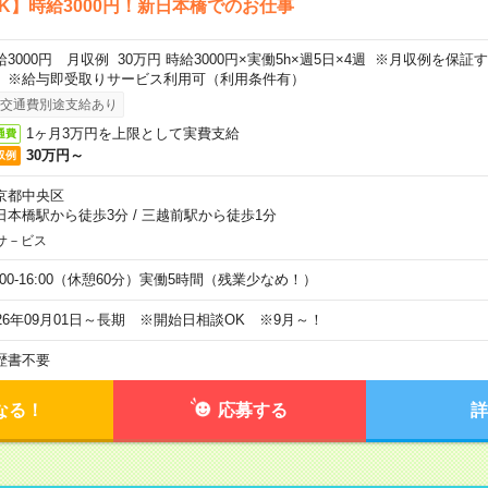
K】時給3000円！新日本橋でのお仕事
給3000円 月収例 30万円 時給3000円×実働5h×週5日×4週 ※月収例を保
。※給与即受取りサービス利用可（利用条件有）
交通費別途支給あり
1ヶ月3万円を上限として実費支給
通費
30万円～
収例
京都中央区
日本橋駅から徒歩3分
/
三越前駅から徒歩1分
サ－ビス
0:00-16:00（休憩60分）実働5時間（残業少なめ！）
026年09月01日～長期 ※開始日相談OK ※9月～！
歴書不要
なる！
応募する
詳