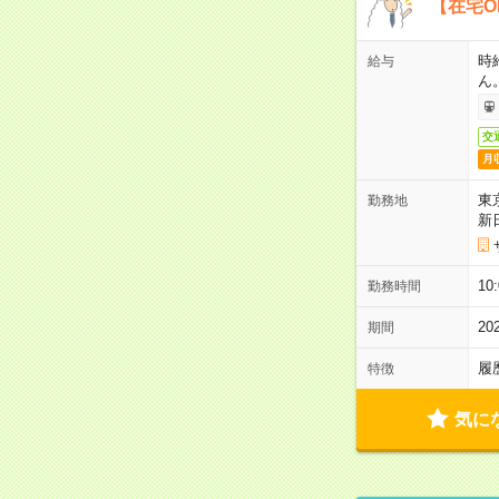
【在宅O
時
給与
ん
交
月
東
勤務地
新
1
勤務時間
2
期間
履
特徴
気に