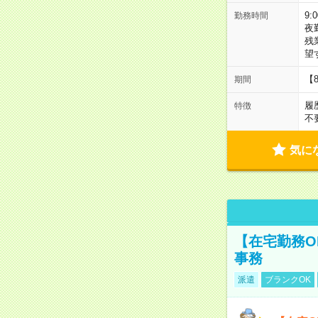
9:
勤務時間
夜
残
望
【
期間
履
特徴
不
気に
【在宅勤務O
事務
派遣
ブランクOK