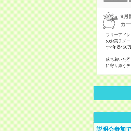
9月
カー
フリーアドレ
のお菓子メー
す○年収45
落ち着いた雰
に寄り添うテ
説明会参加で