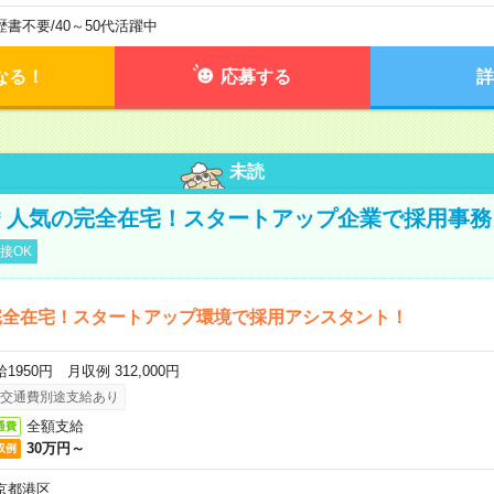
歴書不要
/
40～50代活躍中
なる！
応募する
詳
未読
円＊人気の完全在宅！スタートアップ企業で採用事務
接OK
完全在宅！スタートアップ環境で採用アシスタント！
1950円 月収例 312,000円
交通費別途支給あり
全額支給
通費
30万円～
収例
京都港区