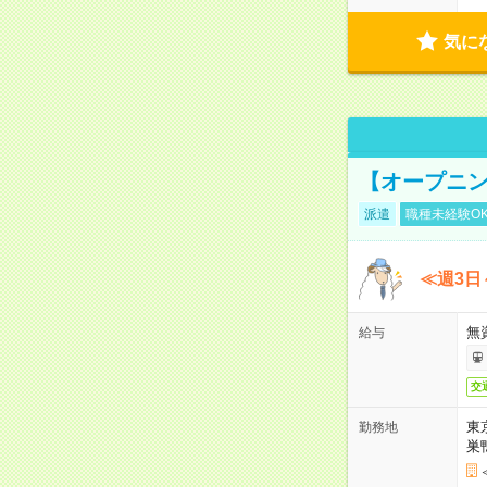
気に
【オープニン
派遣
職種未経験O
≪週3日
無
給与
交
東
勤務地
巣