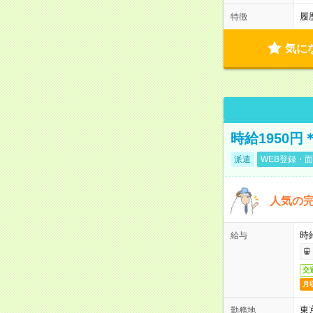
履
特徴
気に
時給1950
派遣
WEB登録・面
人気の
時給
給与
交
月
東
勤務地