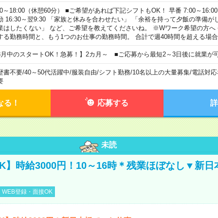
00～18:00（休憩60分） ■ご希望があれば下記シフトもOK！ 早番 7:00～16:00 遅
勤 16:30～翌9:30 「家族と休みを合わせたい」 「余裕を持って夕飯の準備
業はしたくない」 など、ご希望を教えてくださいね。 ※Wワーク希望の方へ
する勤務時間と、もう1つのお仕事の勤務時間。 合計で週40時間を超える場
8月中のスタートOK！急募！】2カ月～ ■ご応募から最短2～3日後に就業が
歴書不要
/
40～50代活躍中
/
服装自由
/
シフト勤務
/
10名以上の大量募集
/
電話対応
要
なる！
応募する
詳
未読
K】時給3000円！10～16時＊残業ほぼなし▼新
WEB登録・面接OK