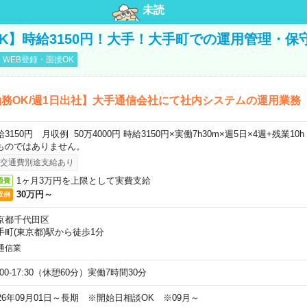
未読
K】時給3150円！大手！大手町での運用管理・保
WEB登録・面接OK
務OK/週1日出社】大手通信会社にて社内システムの運用業務
給3150円 月収例 50万4000円 時給3150円×実働7h30m×週5日×4週+残業1
ものではありません。
交通費別途支給あり
1ヶ月3万円を上限として実費支給
通費
30万円～
収例
京都千代田区
手町(東京都)駅から徒歩1分
通信業
:00-17:30（休憩60分）実働7時間30分
026年09月01日～長期 ※開始日相談OK ※09月～