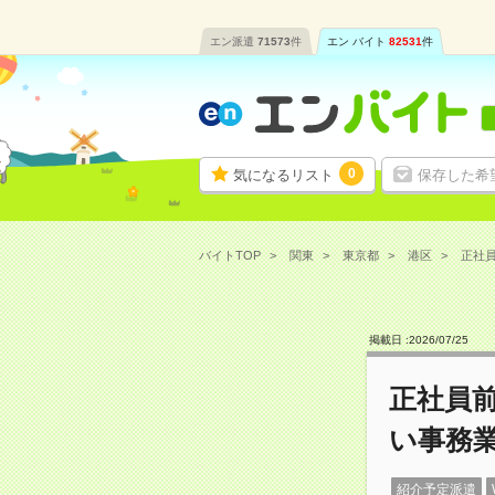
エン派遣
71573
件
エン バイト
82531
件
0
気になるリスト
保存した希
バイトTOP
関東
東京都
港区
正社員
掲載日 :
2026
/
07
/
25
正社員前
い事務
紹介予定派遣