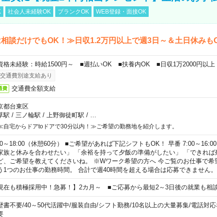
K
社会人未経験OK
ブランクOK
WEB登録・面接OK
相談だけでもOK！≫日収1.2万円以上で週3日～＆土日休みも
資格未経験：時給1500円～ ■週払いOK ■扶養内OK ■日収1万2000円以上
交通費別途支給あり
交通費全額支給
通費
京都台東区
草駅
/
三ノ輪駅
/
上野御徒町駅
/
…
≪自宅からドアtoドアで30分以内！≫ご希望の勤務地を紹介します。
00～18:00（休憩60分） ■ご希望があれば下記シフトもOK！ 早番 7:00～16:00 遅
家族と休みを合わせたい」 「余裕を持って夕飯の準備がしたい」 「できれば
ど、ご希望を教えてくださいね。 ※Wワーク希望の方へ 今ご覧のお仕事で希
う1つのお仕事の勤務時間。 合計で週40時間を超える場合は応募できません。
現在も積極採用中！急募！】2カ月～ ■ご応募から最短2～3日後の就業も相
歴書不要
/
40～50代活躍中
/
服装自由
/
シフト勤務
/
10名以上の大量募集
/
電話対応
要