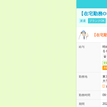
【在宅勤務O
派遣
ブランクOK
【在宅勤
時
給与
る
交
月
東
勤務地
大
09
勤務時間
2
期間