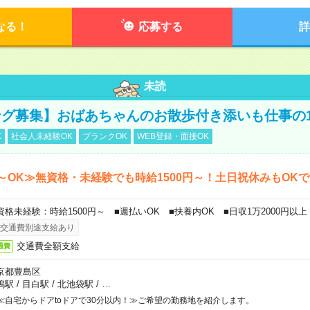
なる！
応募する
詳
未読
グ募集】おばあちゃんのお散歩付き添いも仕事の
K
社会人未経験OK
ブランクOK
WEB登録・面接OK
～OK≫無資格・未経験でも時給1500円～！土日祝休みもOK
資格未経験：時給1500円～ ■週払いOK ■扶養内OK ■日収1万2000円以上
交通費別途支給あり
交通費全額支給
通費
京都豊島区
鴨駅
/
目白駅
/
北池袋駅
/
…
≪自宅からドアtoドアで30分以内！≫ご希望の勤務地を紹介します。