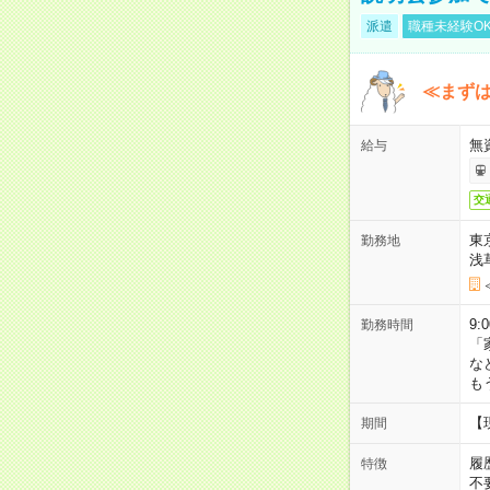
派遣
職種未経験O
≪まずは
無
給与
交
東
勤務地
浅
9:
勤務時間
「
な
も
【
期間
履
特徴
不