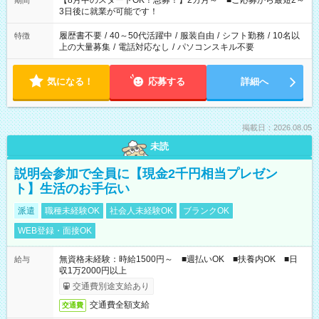
【8月中のスタートOK！急募！】2カ月～ ■ご応募から最短2～
期間
ね。 ※Wワーク希望の方へ 今ご覧のお仕事で希望する勤務時間
3日後に就業が可能です！
と、もう1つのお仕事の勤務時間。 合計で週40時間を超える場
合は応募できません。
履歴書不要
/
40～50代活躍中
/
服装自由
/
シフト勤務
/
10名以
特徴
上の大量募集
/
電話対応なし
/
パソコンスキル不要
気になる！
応募する
詳細へ
掲載日：2026.08.05
未読
説明会参加で全員に【現金2千円相当プレゼン
ト】生活のお手伝い
派遣
職種未経験OK
社会人未経験OK
ブランクOK
WEB登録・面接OK
無資格未経験：時給1500円～ ■週払いOK ■扶養内OK ■日
給与
収1万2000円以上
交通費別途支給あり
交通費全額支給
交通費