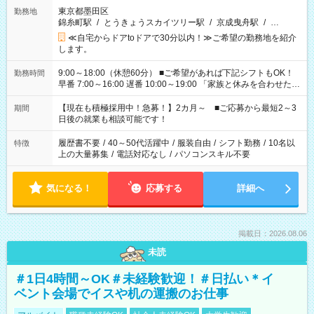
東京都墨田区
勤務地
錦糸町駅
/
とうきょうスカイツリー駅
/
京成曳舟駅
/
…
≪自宅からドアtoドアで30分以内！≫ご希望の勤務地を紹介
します。
9:00～18:00（休憩60分） ■ご希望があれば下記シフトもOK！
勤務時間
早番 7:00～16:00 遅番 10:00～19:00 「家族と休みを合わせた
い」 「余裕を持って夕飯の準備がしたい」 「できれば残業はし
たくない」 など、ご希望を教えてくださいね。 ※Wワーク希望
【現在も積極採用中！急募！】2カ月～ ■ご応募から最短2～3
期間
の方へ 今ご覧のお仕事で希望する勤務時間と、もう1つのお仕事
日後の就業も相談可能です！
の勤務時間。 合計で週40時間を超える場合は応募できません。
履歴書不要
/
40～50代活躍中
/
服装自由
/
シフト勤務
/
10名以
特徴
上の大量募集
/
電話対応なし
/
パソコンスキル不要
気になる！
応募する
詳細へ
掲載日：2026.08.06
未読
＃1日4時間～OK＃未経験歓迎！＃日払い＊イ
ベント会場でイスや机の運搬のお仕事