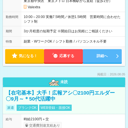
東京都中央区 東京メトロ 日本橋駅から直結（徒歩1分）
Valextra
10:00～20:00 実働7.5時間／休憩1.5時間 営業時間に合わせた
勤務時間
シフト制
3か月程度の短期予定 ※開始日はお気軽にご相談ください
期間
副業・WワークOK
/
シフト勤務
/
パソコンスキル不要
特徴
気になる！
応募する
詳細へ
掲載日：2026.08.05
未読
【在宅基本】大手！広報アシ〇2100円エルダー
〇9月～＊50代活躍中
派遣
ブランクOK
WEB登録・面接OK
時給2100円＋交
給与
交通費別途支給あり