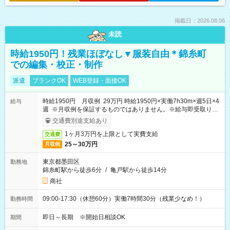
掲載日：2026.08.06
未読
時給1950円！残業ほぼなし▼服装自由＊錦糸町
での編集・校正・制作
派遣
ブランクOK
WEB登録・面接OK
時給1950円 月収例 29万円 時給1950円×実働7h30m×週5日×4
給与
週 ※月収例を保証するものではありません。※給与即受取りサ
ービス利用可（利用条件有）
交通費別途支給あり
1ヶ月3万円を上限として実費支給
交通費
25～30万円
月収例
東京都墨田区
勤務地
錦糸町駅から徒歩6分
/
亀戸駅から徒歩14分
商社
09:00-17:30（休憩60分）実働7時間30分（残業少なめ！）
勤務時間
即日～長期 ※開始日相談OK
期間