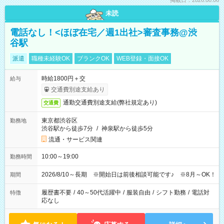
掲載日：2026.08.06
未読
電話なし！<ほぼ在宅／週1出社>審査事務@渋
谷駅
派遣
職種未経験OK
ブランクOK
WEB登録・面接OK
時給1800円＋交
給与
交通費別途支給あり
通勤交通費別途支給(弊社規定あり)
交通費
東京都渋谷区
勤務地
渋谷駅から徒歩7分
/
神泉駅から徒歩5分
流通・サービス関連
10:00～19:00
勤務時間
2026/8/10～長期 ※開始日は前後相談可能です♪ ※8月～OK！
期間
履歴書不要
/
40～50代活躍中
/
服装自由
/
シフト勤務
/
電話対
特徴
応なし