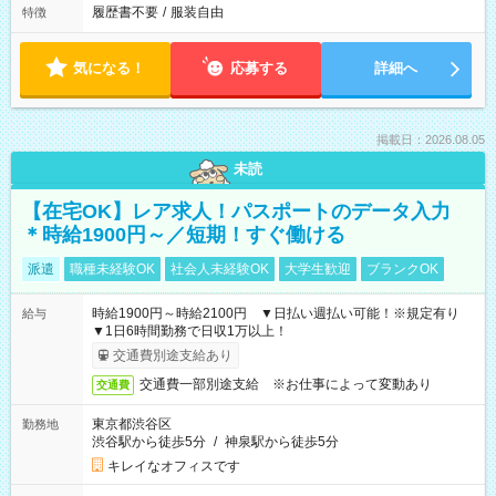
履歴書不要
/
服装自由
特徴
気になる！
応募する
詳細へ
掲載日：2026.08.05
未読
【在宅OK】レア求人！パスポートのデータ入力
＊時給1900円～／短期！すぐ働ける
派遣
職種未経験OK
社会人未経験OK
大学生歓迎
ブランクOK
時給1900円～時給2100円 ▼日払い週払い可能！※規定有り
給与
▼1日6時間勤務で日収1万以上！
交通費別途支給あり
交通費一部別途支給 ※お仕事によって変動あり
交通費
東京都渋谷区
勤務地
渋谷駅から徒歩5分
/
神泉駅から徒歩5分
キレイなオフィスです