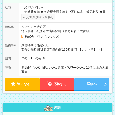
日給13,000円～
給与
＋交通費支給 ★交通費全額支給！ ┗案件により規定あり ★日払
いOK！（規定あり） ┗働いたその日に現金GET♪ お仕事後はコ
交通費別途支給あり
ンビニATMから 日払い分を引き落とせます！ 【試用期間】試
用期間なし
さいたま市大宮区
勤務地
埼玉県さいたま市大宮区錦町（最寄り駅：大宮駅）
株式会社ワンベルウッズ
勤務時間は指定なし
勤務時間
変形労働時間制 想定労働時間160時間/月 【シフト例】 ・8：00
～21：00
単発・1日のみOK
期間
週1日からOK / 日払いOK / 副業・WワークOK / 10名以上の大量
特徴
募集
気になる！
応募する
詳細へ
未読