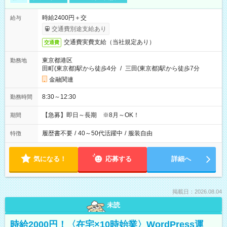
時給2400円＋交
給与
交通費別途支給あり
交通費実費支給（当社規定あり）
交通費
東京都港区
勤務地
田町(東京都)駅から徒歩4分
/
三田(東京都)駅から徒歩7分
金融関連
8:30～12:30
勤務時間
【急募】即日～長期 ※8月～OK！
期間
履歴書不要
/
40～50代活躍中
/
服装自由
特徴
気になる！
応募する
詳細へ
掲載日：2026.08.04
未読
時給2000円！〈在宅×10時始業〉WordPress運