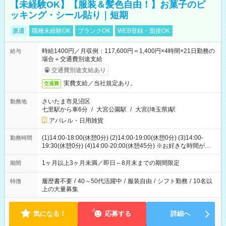
【未経験OK】【服装＆髪色自由！】お菓子のピ
ッキング・シール貼り｜短期
派遣
職種未経験OK
ブランクOK
WEB登録・面接OK
時給1400円／月収例：117,600円＝1,400円×4時間×21日勤務の
給与
場合＋交通費別途支給
交通費別途支給あり
実費支給／当社規定あり。
交通費
さいたま市見沼区
勤務地
七里駅から車6分
/
大宮公園駅
/
大宮(埼玉県)駅
アパレル・日用雑貨
(1)14:00-18:00(休憩0分) (2)14:00-19:00(休憩0分) (3)14:00-
勤務時間
19:30(休憩0分) (4)14:00-20:00(休憩45分) ※お好きな時間が選べ
ます
1ヶ月以上3ヶ月未満／即日～8月末までの期間限定
期間
履歴書不要
/
40～50代活躍中
/
服装自由
/
シフト勤務
/
10名以
特徴
上の大量募集
気になる！
応募する
詳細へ