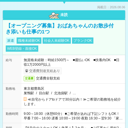
掲載日：2026.08.06
未読
【オープニング募集】おばあちゃんのお散歩付
き添いも仕事の1つ
派遣
職種未経験OK
社会人未経験OK
ブランクOK
WEB登録・面接OK
無資格未経験：時給1500円～ ■週払いOK ■扶養内OK ■日
給与
収1万2000円以上
交通費別途支給あり
交通費全額支給
交通費
東京都豊島区
勤務地
巣鴨駅
/
目白駅
/
北池袋駅
/
…
≪自宅からドアtoドアで30分以内！≫ご希望の勤務地を紹介
します。
9:00～18:00（休憩60分） ■ご希望があれば下記シフトもOK！
勤務時間
早番 7:00～16:00 遅番 10:00～19:00 夜勤 16:30～翌9:30 「家族
と休みを合わせたい」 「余裕を持って夕飯の準備がしたい」
「できれば残業はしたくない」 など、ご希望を教えてください