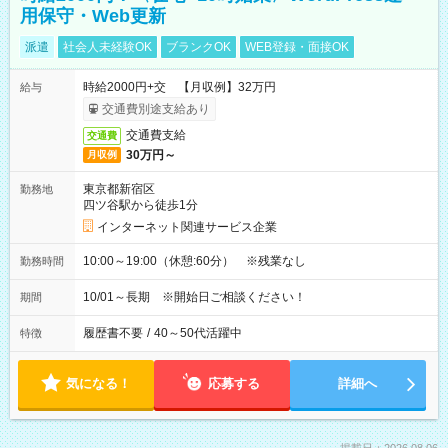
用保守・Web更新
派遣
社会人未経験OK
ブランクOK
WEB登録・面接OK
時給2000円+交 【月収例】32万円
給与
交通費別途支給あり
交通費支給
交通費
30万円～
月収例
東京都新宿区
勤務地
四ツ谷駅から徒歩1分
インターネット関連サービス企業
10:00～19:00（休憩:60分） ※残業なし
勤務時間
10/01～長期 ※開始日ご相談ください！
期間
履歴書不要
/
40～50代活躍中
特徴
気になる！
応募する
詳細へ