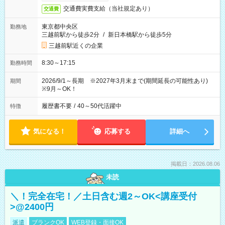
交通費実費支給（当社規定あり）
交通費
東京都中央区
勤務地
三越前駅から徒歩2分
/
新日本橋駅から徒歩5分
三越前駅近くの企業
8:30～17:15
勤務時間
2026/9/1～長期 ※2027年3月末まで(期間延長の可能性あり)
期間
※9月～OK！
履歴書不要
/
40～50代活躍中
特徴
気になる！
応募する
詳細へ
掲載日：2026.08.06
未読
＼！完全在宅！／土日含む週2～OK<講座受付
>@2400円
派遣
ブランクOK
WEB登録・面接OK