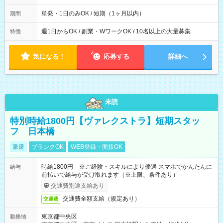
間は 試験により異なります。
単発・1日のみOK / 短期（1ヶ月以内）
期間
週1日からOK / 副業・WワークOK / 10名以上の大量募集
特徴
気になる！
応募する
詳細へ
未読
特別時給1800円【ヴァレクストラ】短期スタッ
フ 日本橋
派遣
ブランクOK
WEB登録・面接OK
時給1800円 ※ご経験・スキルにより優遇 スマホでかんたんに
給与
前払いで給与が受け取れます（※上限、条件あり）
交通費別途支給あり
交通費全額支給（規定あり）
交通費
東京都中央区
勤務地