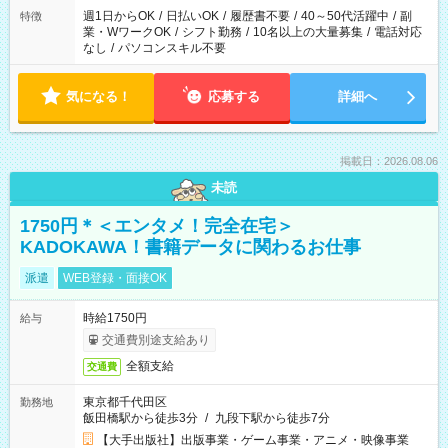
週1日からOK
/
日払いOK
/
履歴書不要
/
40～50代活躍中
/
副
特徴
業・WワークOK
/
シフト勤務
/
10名以上の大量募集
/
電話対応
なし
/
パソコンスキル不要
気になる！
応募する
詳細へ
掲載日：2026.08.06
未読
1750円＊＜エンタメ！完全在宅＞
KADOKAWA！書籍データに関わるお仕事
派遣
WEB登録・面接OK
時給1750円
給与
交通費別途支給あり
全額支給
交通費
東京都千代田区
勤務地
飯田橋駅から徒歩3分
/
九段下駅から徒歩7分
【大手出版社】出版事業・ゲーム事業・アニメ・映像事業