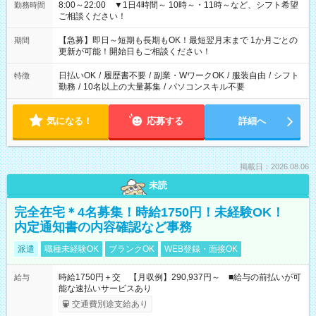
8:00～22:00 ▼1日4時間～ 10時～・11時～など、シフト希望
勤務時間
ご相談ください！
【急募】即日～短期も長期もOK！最短翌月末まで 1か月ごとの
期間
更新が可能！開始日もご相談ください！
日払いOK
/
履歴書不要
/
副業・WワークOK
/
服装自由
/
シフト
特徴
勤務
/
10名以上の大量募集
/
パソコンスキル不要
気になる！
応募する
詳細へ
掲載日：2026.08.06
未読
完全在宅＊4名募集！時給1750円！未経験OK！
内定通知書の内容確認など事務
派遣
職種未経験OK
ブランクOK
WEB登録・面接OK
時給1750円＋交 【月収例】290,937円～ ■給与の前払いが可
給与
能な速払いサービスあり
交通費別途支給あり