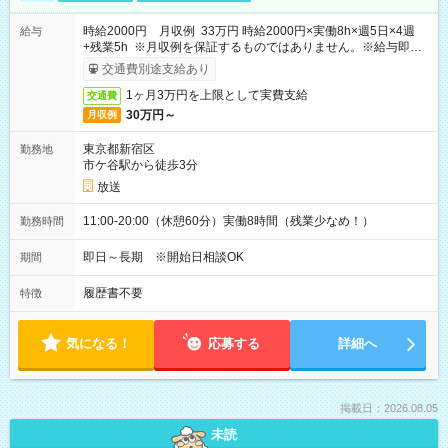
時給2000円 月収例 33万円 時給2000円×実働8h×週5日×4週
給与
+残業5h ※月収例を保証するものではありません。※給与即受
取りサービス利用可（利用条件有）
交通費別途支給あり
1ヶ月3万円を上限として実費支給
交通費
30万円～
月収例
東京都新宿区
勤務地
市ケ谷駅から徒歩3分
放送
11:00-20:00（休憩60分）実働8時間（残業少なめ！）
勤務時間
即日～長期 ※開始日相談OK
期間
履歴書不要
特徴
気になる！
応募する
詳細へ
掲載日：2026.08.05
未読