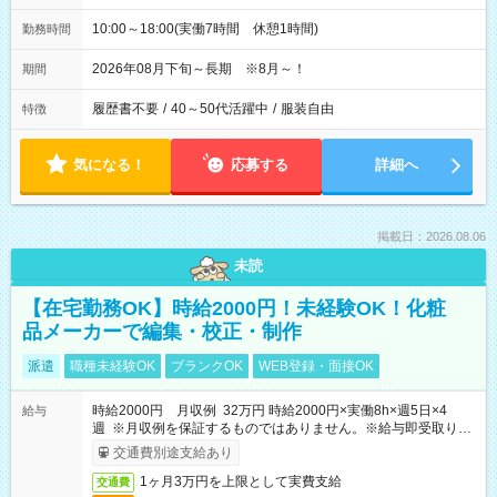
10:00～18:00(実働7時間 休憩1時間)
勤務時間
2026年08月下旬～長期 ※8月～！
期間
履歴書不要
/
40～50代活躍中
/
服装自由
特徴
気になる！
応募する
詳細へ
掲載日：2026.08.06
未読
【在宅勤務OK】時給2000円！未経験OK！化粧
品メーカーで編集・校正・制作
派遣
職種未経験OK
ブランクOK
WEB登録・面接OK
時給2000円 月収例 32万円 時給2000円×実働8h×週5日×4
給与
週 ※月収例を保証するものではありません。※給与即受取りサ
ービス利用可（利用条件有）
交通費別途支給あり
1ヶ月3万円を上限として実費支給
交通費