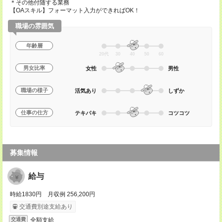
＊その他付随する業務
【OAスキル】フォーマット入力ができればOK！
職場の雰囲気
年齢層
20代
30
40
50
60
男女比率
女性
男性
職場の様子
活気あり
しずか
仕事の仕方
テキパキ
コツコツ
募集情報
給与
時給1830円 月収例 256,200円
交通費別途支給あり
全額支給
交通費