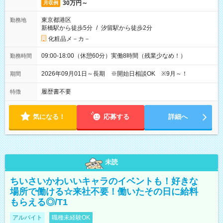
30万円～
月収例
東京都港区
勤務地
新橋駅から徒歩5分
/
汐留駅から徒歩2分
化粧品メ－カ－
09:00-18:00（休憩60分）実働8時間（残業少なめ！）
勤務時間
2026年09月01日～長期 ※開始日相談OK ※9月～！
期間
履歴書不要
特徴
気になる！
応募する
詳細へ
未読
ちいさいかわいいキャラのイベントも！好きな
場所で働ける☆来社不要！働いたその日に給料
もらえる◎/T1
アルバイト
職種未経験OK