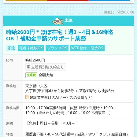
掲載日：2026.08.06
未読
時給2600円＊ほぼ在宅！週3～4日＆16時迄
OK！補助金申請のサポート業務
派遣
職種未経験OK
ブランクOK
WEB登録・面接OK
時給2600円
給与
交通費別途支給あり
全額支給
交通費
東京都中央区
勤務地
八丁堀(東京都)駅から徒歩2分
/
茅場町駅から徒歩6分
建設業界向けのAIサービスの提供など
10:00～17:00(実働6時間 休憩1時間) ※定時：10:00～
勤務時間
19:00（※終わりの時間：16:00～19:00で相談可！）
【急募】即日～長期 ※8月～！
期間
履歴書不要
/
40～50代活躍中
/
副業・WワークOK
/
服装自由
/
特徴