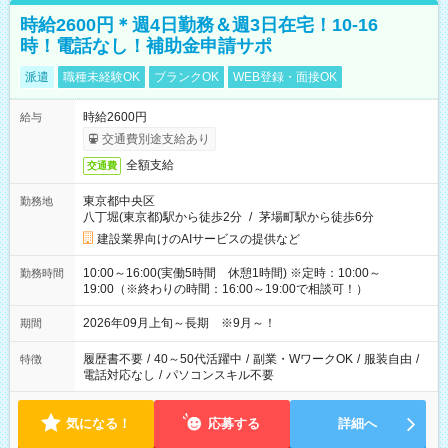
時給2600円＊週4日勤務＆週3日在宅！10-16
時！電話なし！補助金申請サポ
派遣
職種未経験OK
ブランクOK
WEB登録・面接OK
時給2600円
給与
交通費別途支給あり
全額支給
交通費
東京都中央区
勤務地
八丁堀(東京都)駅から徒歩2分
/
茅場町駅から徒歩6分
建設業界向けのAIサービスの提供など
10:00～16:00(実働5時間 休憩1時間) ※定時：10:00～
勤務時間
19:00（※終わりの時間：16:00～19:00で相談可！）
2026年09月上旬～長期 ※9月～！
期間
履歴書不要
/
40～50代活躍中
/
副業・WワークOK
/
服装自由
/
特徴
電話対応なし
/
パソコンスキル不要
気になる！
応募する
詳細へ