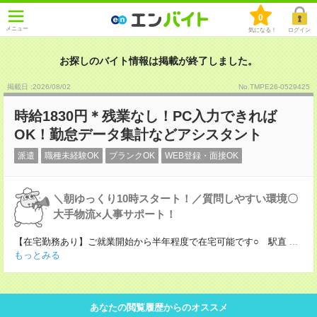
0
メニュー
気になる！
ログイン
お探しのバイト情報は掲載が終了しました。
掲載日 :2026
/
08
/
02
No.TMPE26-0529425
時給1830円＊残業なし！PC入力できれば
OK！勤怠データ集計などアシスタント
派遣
職種未経験OK
ブランクOK
WEB登録・面接OK
＼朝ゆっくり10時スタート！／質問しやすい環境〇
大手物流×人事サポート！
【在宅勤務あり】ご就業開始から半年程度で在宅可能です○ 駅直
...
もっとみる
あなたの閲覧履歴からのオススメ