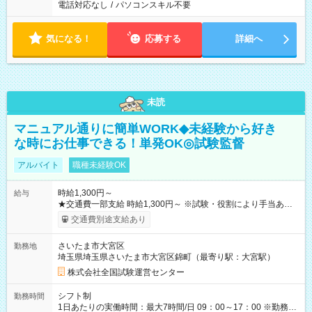
電話対応なし
/
パソコンスキル不要
気になる！
応募する
詳細へ
未読
マニュアル通りに簡単WORK◆未経験から好き
な時にお仕事できる！単発OK◎試験監督
アルバイト
職種未経験OK
時給1,300円～
給与
★交通費一部支給 時給1,300円～ ※試験・役割により手当あり
※勤務回数により昇給あり 【即給（前払い）オプションあ
交通費別途支給あり
り！】 希望される場合、勤務から1週間ほどで給与の一部を受け
取れます。 ※手数料418円がかかります。 【過去試験日の収入
さいたま市大宮区
勤務地
例】 ・河合塾模擬試験 8:30～17:30（休憩1時間） 時給1,300円
埼玉県埼玉県さいたま市大宮区錦町（最寄り駅：大宮駅）
×8時間＝日収10,400円＋交通費 ※当日の役割により時給＋100
円の場合あり ・国家試験 7:00～13:30（休憩なし） 時給1,300
株式会社全国試験運営センター
円（役割手当＋100円）×6時間＝日収8,400円＋交通費 【試用期
間】試用期間なし
シフト制
勤務時間
1日あたりの実働時間：最大7時間/日 09：00～17：00 ※勤務時