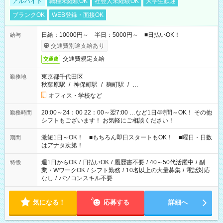
アルバイト
職種未経験OK
社会人未経験OK
大学生歓迎
ブランクOK
WEB登録・面接OK
日給：10000円～ 半日：5000円～ ■日払いOK！
給与
交通費別途支給あり
交通費規定支給
交通費
東京都千代田区
勤務地
秋葉原駅
/
神保町駅
/
麹町駅
/
…
オフィス・学校など
20:00～24：00 22：00～翌7:00 …など1日4時間～OK！ その他
勤務時間
シフトもございます！ お気軽にご相談ください！
激短1日～OK！ ■もちろん即日スタートもOK！ ■曜日・日数
期間
はアナタ次第！
週1日からOK
/
日払いOK
/
履歴書不要
/
40～50代活躍中
/
副
特徴
業・WワークOK
/
シフト勤務
/
10名以上の大量募集
/
電話対応
なし
/
パソコンスキル不要
気になる！
応募する
詳細へ