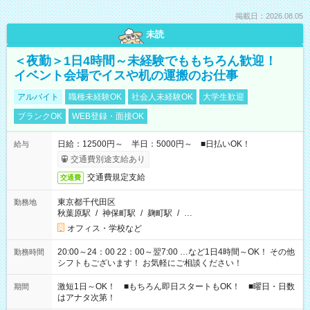
掲載日：2026.08.05
未読
＜夜勤＞1日4時間～未経験でももちろん歓迎！
イベント会場でイスや机の運搬のお仕事
アルバイト
職種未経験OK
社会人未経験OK
大学生歓迎
ブランクOK
WEB登録・面接OK
日給：12500円～ 半日：5000円～ ■日払いOK！
給与
交通費別途支給あり
交通費規定支給
交通費
東京都千代田区
勤務地
秋葉原駅
/
神保町駅
/
麹町駅
/
…
オフィス・学校など
20:00～24：00 22：00～翌7:00 …など1日4時間～OK！ その他
勤務時間
シフトもございます！ お気軽にご相談ください！
激短1日～OK！ ■もちろん即日スタートもOK！ ■曜日・日数
期間
はアナタ次第！