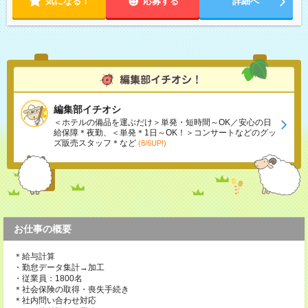
気になる！
応募する
詳細へ
編集部イチオシ
＜ホテルの備品を運ぶだけ＞単発・短時間～OK／安心の日
給保障＊夜勤、＜単発＊1日～OK！＞コンサートなどのグッ
ズ販売スタッフ＊など
(8/6UP!)
お仕事の概要
＊給与計算
・勤怠データ集計→加工
・従業員：1800名
＊社会保険の取得・喪失手続き
＊社内問い合わせ対応