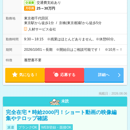
交通費支給あり
交通費
25～30万円
月収例
東京都千代田区
勤務地
東京駅から徒歩1分
/
京橋(東京都)駅から徒歩5分
人材サービス会社
9:30～18:15 ※残業はほとんどありません。※休憩60分。
勤務時間
2026/10/01～長期 ※開始日はご相談可能です！ ※10月～！
期間
履歴書不要
特徴
気になる！
応募する
詳細へ
掲載日：2026.08.06
未読
完全在宅＊時給2000円！ショート動画の映像編
集やテロップ確認
派遣
ブランクOK
WEB登録・面接OK