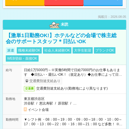
掲載日：2026.08.05
未読
【激単1日勤務OK!】ホテルなどの会場で株主総
会のサポートスタッフ＊日払いOK
派遣
職種未経験OK
社会人未経験OK
大学生歓迎
ブランクOK
WEB登録・面接OK
日給1万5000円～※実働5時間で日給7000円のお仕事もありま
給与
す ◆日払い・週払いOK！（規定あり）◆お仕事によって日給
も異なります
交通費別途支給あり
交通費別途支給あり(勤務地により異なります)
交通費
東京都渋谷区
勤務地
渋谷駅
/
恵比寿駅
/
原宿駅
/
…
イベント会場
▼シフト例 ・08：00～19：00 ・09：00～18：00 ・10：00～
勤務時間
17：00 ・13：00～22：00 ・16：00～21：00 など多数！ ※お
仕事により勤務時間が異なります