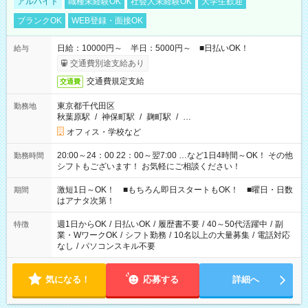
アルバイト
職種未経験OK
社会人未経験OK
大学生歓迎
ブランクOK
WEB登録・面接OK
日給：10000円～ 半日：5000円～ ■日払いOK！
給与
交通費別途支給あり
交通費規定支給
交通費
東京都千代田区
勤務地
秋葉原駅
/
神保町駅
/
麹町駅
/
…
オフィス・学校など
20:00～24：00 22：00～翌7:00 …など1日4時間～OK！ その他
勤務時間
シフトもございます！ お気軽にご相談ください！
激短1日～OK！ ■もちろん即日スタートもOK！ ■曜日・日数
期間
はアナタ次第！
週1日からOK
/
日払いOK
/
履歴書不要
/
40～50代活躍中
/
副
特徴
業・WワークOK
/
シフト勤務
/
10名以上の大量募集
/
電話対応
なし
/
パソコンスキル不要
気になる！
応募する
詳細へ