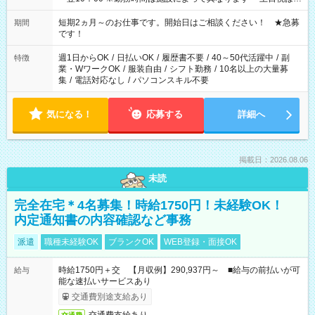
みたい」 「しっかり稼ぎたい」 「もう少し遅い時間から始めた
い」など ご希望にあったお仕事をご案内いたします。 ※未経験
短期2ヵ月～のお仕事です。開始日はご相談ください！ ★急募
期間
の方の場合は1～2ヶ月間は日中での仕事を経験いただき、 お
です！
仕事に慣れてからの夜勤になります。 ★家庭の都合でお休みが
必要な場合も遠慮なくご相談ください。
週1日からOK
/
日払いOK
/
履歴書不要
/
40～50代活躍中
/
副
特徴
業・WワークOK
/
服装自由
/
シフト勤務
/
10名以上の大量募
集
/
電話対応なし
/
パソコンスキル不要
気になる！
応募する
詳細へ
掲載日：2026.08.06
未読
完全在宅＊4名募集！時給1750円！未経験OK！
内定通知書の内容確認など事務
派遣
職種未経験OK
ブランクOK
WEB登録・面接OK
時給1750円＋交 【月収例】290,937円～ ■給与の前払いが可
給与
能な速払いサービスあり
交通費別途支給あり