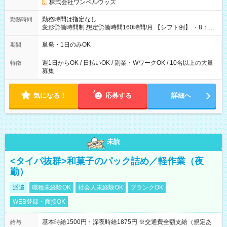
株式会社ワンベルウッズ
勤務時間は指定なし
勤務時間
変形労働時間制 想定労働時間160時間/月 【シフト例】 ・8：00
～21：00
単発・1日のみOK
期間
週1日からOK / 日払いOK / 副業・WワークOK / 10名以上の大量
特徴
募集
気になる！
応募する
詳細へ
未読
<タイパ抜群>和菓子のパック詰め／軽作業（夜
勤）
派遣
職種未経験OK
社会人未経験OK
ブランクOK
WEB登録・面接OK
基本時給1500円・深夜時給1875円 ※交通費全額支給（規定あ
給与