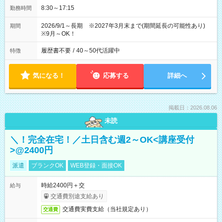
8:30～17:15
勤務時間
2026/9/1～長期 ※2027年3月末まで(期間延長の可能性あり)
期間
※9月～OK！
履歴書不要
/
40～50代活躍中
特徴
気になる！
応募する
詳細へ
掲載日：2026.08.06
未読
＼！完全在宅！／土日含む週2～OK<講座受付
>@2400円
派遣
ブランクOK
WEB登録・面接OK
時給2400円＋交
給与
交通費別途支給あり
交通費実費支給（当社規定あり）
交通費