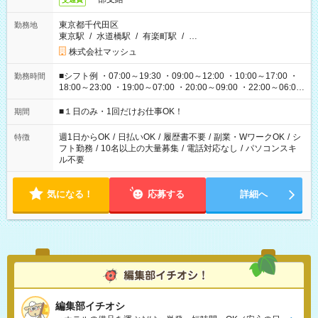
東京都千代田区
勤務地
東京駅
/
水道橋駅
/
有楽町駅
/
…
株式会社マッシュ
■シフト例 ・07:00～19:30 ・09:00～12:00 ・10:00～17:00 ・
勤務時間
18:00～23:00 ・19:00～07:00 ・20:00～09:00 ・22:00～06:00
etc ★最短で3時間で5,120円のお仕事から 15時間で2万円近く稼
げるお仕事も！ ご希望のお時間に合わせてご紹介！ ※シフトは
■１日のみ・1回だけお仕事OK！
期間
現場によって異なります。 ※勿論、休憩時間はあるのでご安心
ください！
週1日からOK
/
日払いOK
/
履歴書不要
/
副業・WワークOK
/
シ
特徴
フト勤務
/
10名以上の大量募集
/
電話対応なし
/
パソコンスキ
ル不要
気になる！
応募する
詳細へ
編集部イチオシ