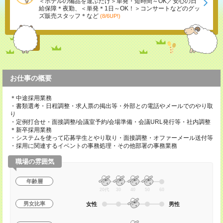
＜ホテルの備品を運ぶだけ＞単発・短時間～OK／安心の日
給保障＊夜勤、＜単発＊1日～OK！＞コンサートなどのグッ
ズ販売スタッフ＊など
(8/6UP!)
お仕事の概要
＊中途採用業務
・書類選考・日程調整・求人票の掲出等・外部との電話やメールでのやり取
り
・定例打合せ・面接調整/会議室予約/会場準備・会議URL発行等・社内調整
＊新卒採用業務
・システムを使って応募学生とやり取り・面接調整・オファーメール送付等
・採用に関連するイベントの事務処理・その他部署の事務業務
職場の雰囲気
年齢層
20代
30
40
50
60
男女比率
女性
男性