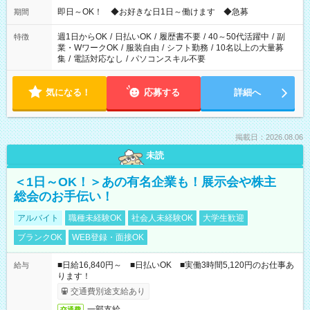
即日～OK！ ◆お好きな日1日～働けます ◆急募
期間
週1日からOK
/
日払いOK
/
履歴書不要
/
40～50代活躍中
/
副
特徴
業・WワークOK
/
服装自由
/
シフト勤務
/
10名以上の大量募
集
/
電話対応なし
/
パソコンスキル不要
気になる！
応募する
詳細へ
掲載日：2026.08.06
未読
＜1日～OK！＞あの有名企業も！展示会や株主
総会のお手伝い！
アルバイト
職種未経験OK
社会人未経験OK
大学生歓迎
ブランクOK
WEB登録・面接OK
■日給16,840円～ ■日払いOK ■実働3時間5,120円のお仕事あ
給与
ります！
交通費別途支給あり
一部支給
交通費