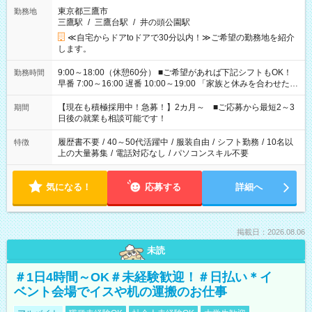
東京都三鷹市
勤務地
三鷹駅
/
三鷹台駅
/
井の頭公園駅
≪自宅からドアtoドアで30分以内！≫ご希望の勤務地を紹介
します。
9:00～18:00（休憩60分） ■ご希望があれば下記シフトもOK！
勤務時間
早番 7:00～16:00 遅番 10:00～19:00 「家族と休みを合わせた
い」 「余裕を持って夕飯の準備がしたい」 「できれば残業はし
たくない」 など、ご希望を教えてくださいね。 ※Wワーク希望
【現在も積極採用中！急募！】2カ月～ ■ご応募から最短2～3
期間
の方へ 今ご覧のお仕事で希望する勤務時間と、もう1つのお仕事
日後の就業も相談可能です！
の勤務時間。 合計で週40時間を超える場合は応募できません。
履歴書不要
/
40～50代活躍中
/
服装自由
/
シフト勤務
/
10名以
特徴
上の大量募集
/
電話対応なし
/
パソコンスキル不要
気になる！
応募する
詳細へ
掲載日：2026.08.06
未読
＃1日4時間～OK＃未経験歓迎！＃日払い＊イ
ベント会場でイスや机の運搬のお仕事