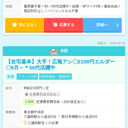
履歴書不要
/
40～50代活躍中
/
副業・WワークOK
/
服装自由
/
特徴
電話対応なし
/
パソコンスキル不要
気になる！
応募する
詳細へ
掲載日：2026.08.05
未読
【在宅基本】大手！広報アシ〇2100円エルダー
〇9月～＊50代活躍中
派遣
ブランクOK
WEB登録・面接OK
時給2100円＋交
給与
交通費別途支給あり
交通費実費支給（当社規定あり）
交通費
東京都中央区
勤務地
三越前駅から徒歩2分
/
新日本橋駅から徒歩5分
三越前駅近くの企業