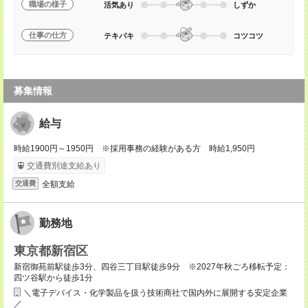
職場の様子
活気あり
しずか
仕事の仕方
テキパキ
コツコツ
募集情報
給与
時給1900円～1950円 ※採用事務の経験がある方 時給1,950円
交通費別途支給あり
全額支給
交通費
勤務地
東京都新宿区
新宿御苑前駅徒歩3分、四谷三丁目駅徒歩9分 ※2027年秋ごろ移転予定：
四ツ谷駅から徒歩1分
＼電子デバイス・化学製品を扱う技術商社で国内外に展開する安定企業
／