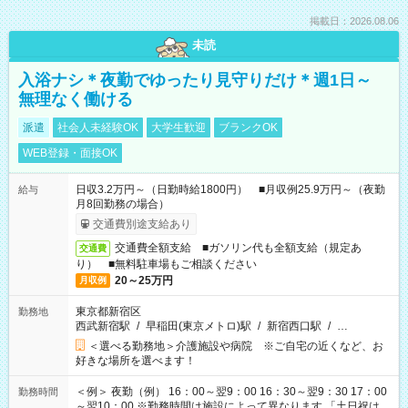
掲載日：2026.08.06
未読
入浴ナシ＊夜勤でゆったり見守りだけ＊週1日～
無理なく働ける
派遣
社会人未経験OK
大学生歓迎
ブランクOK
WEB登録・面接OK
日収3.2万円～（日勤時給1800円） ■月収例25.9万円～（夜勤
給与
月8回勤務の場合）
交通費別途支給あり
交通費全額支給 ■ガソリン代も全額支給（規定あ
交通費
り） ■無料駐車場もご相談ください
20～25万円
月収例
東京都新宿区
勤務地
西武新宿駅
/
早稲田(東京メトロ)駅
/
新宿西口駅
/
…
＜選べる勤務地＞介護施設や病院 ※ご自宅の近くなど、お
好きな場所を選べます！
＜例＞ 夜勤（例） 16：00～翌9：00 16：30～翌9：30 17：00
勤務時間
～翌10：00 ※勤務時間は施設によって異なります 「土日祝は休