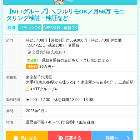
【NTTグループ】＼フルリモOK／月56万↑モニ
タリング検討・検証など
派遣
ブランクOK
WEB登録・面接OK
時給3,400円【月収例】約569,000円（時給3,400円×実働
給与
7.50h×21日+残業10h）+交通費
交通費別途支給あり
○通勤交通費の支給あり（当社規定による）
交通費
30万円～
月収例
東京都千代田区
勤務地
大手町(東京都)駅から徒歩2分
/
東京駅から徒歩8分
/
三越前駅
●NTTグループ●
★9:00～17:30（休憩時間 12:00～13:00）
勤務時間
2026年9月～
期間
履歴書不要
/
40～50代活躍中
/
服装自由
特徴
気になる！
応募する
詳細へ