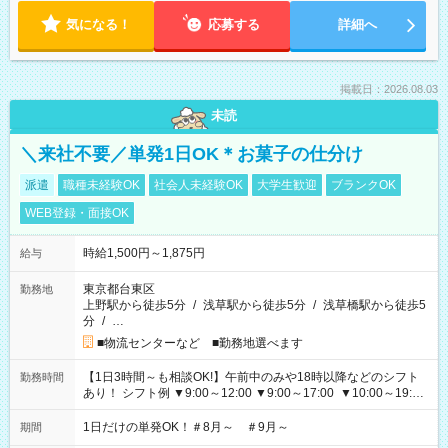
気になる！
応募する
詳細へ
掲載日：2026.08.03
未読
＼来社不要／単発1日OK＊お菓子の仕分け
派遣
職種未経験OK
社会人未経験OK
大学生歓迎
ブランクOK
WEB登録・面接OK
時給1,500円～1,875円
給与
東京都台東区
勤務地
上野駅から徒歩5分
/
浅草駅から徒歩5分
/
浅草橋駅から徒歩5
分
/
…
■物流センターなど ■勤務地選べます
【1日3時間～も相談OK!】午前中のみや18時以降などのシフト
勤務時間
あり！ シフト例 ▼9:00～12:00 ▼9:00～17:00 ▼10:00～19:00
▼18:00～21:00
1日だけの単発OK！＃8月～ ＃9月～
期間