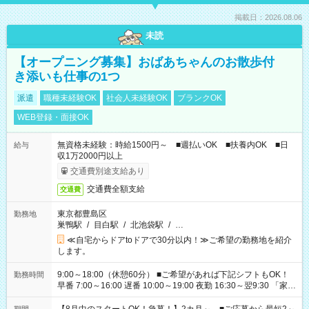
掲載日：2026.08.06
未読
【オープニング募集】おばあちゃんのお散歩付
き添いも仕事の1つ
派遣
職種未経験OK
社会人未経験OK
ブランクOK
WEB登録・面接OK
無資格未経験：時給1500円～ ■週払いOK ■扶養内OK ■日
給与
収1万2000円以上
交通費別途支給あり
交通費全額支給
交通費
東京都豊島区
勤務地
巣鴨駅
/
目白駅
/
北池袋駅
/
…
≪自宅からドアtoドアで30分以内！≫ご希望の勤務地を紹介
します。
9:00～18:00（休憩60分） ■ご希望があれば下記シフトもOK！
勤務時間
早番 7:00～16:00 遅番 10:00～19:00 夜勤 16:30～翌9:30 「家族
と休みを合わせたい」 「余裕を持って夕飯の準備がしたい」
「できれば残業はしたくない」 など、ご希望を教えてください