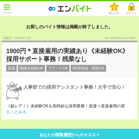
0
メニュー
気になる！
ログイン
お探しのバイト情報は掲載が終了しました。
掲載日 :2026
/
07
/
25
No.TMPE26-0529387
1900円＊直接雇用の実績あり《未経験OK》
採用サポート事務！残業なし
派遣
職種未経験OK
ブランクOK
WEB登録・面接OK
人事部での採用アシスタント事務！大手で安心！
《超レア！》未経験OK＆高時給な採用業務！派遣⇒直接雇用の実
...
もっとみる
あなたの閲覧履歴からのオススメ