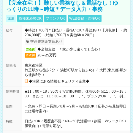
【完全在宅！】難しい業務なし＆電話なし！ゆ
っくりの11時～時短＊データ入力・事務
派遣
職種未経験OK
ブランクOK
WEB登録・面接OK
◆時給1,700円＊日払い・週払いOK＊昇給あり♪【月収例】 ・約
給与
204,000円 （時給1,700円 × 実働6h × 20日）
交通費別途支給あり
◆全額支給 ＊家が少し遠くても安心！
交通費
20～25万円
月収例
東京都港区
勤務地
竹芝駅から徒歩2分
/
浜松町駅から徒歩4分
/
大門(東京都)駅か
ら徒歩5分
/
…
◆港区にある情報セキュリティ企業◆
◆11：00～18：30のうち実働6時間、休憩60分 ※11：00～18：
勤務時間
00 または 11：30～18：30 。*。ブランクOK！。*。 例え
ば前職が、 在宅/財団法人/事務/コールセンター/受付/販売/カフェ
スタッフ スイーツ販売/ホテルフロント/化粧品販売/など 様々な
＜急募＞即日～長期／8月～9月～も相談OK！応募から最短即日
期間
業界から入社して活躍されています♪
には選考案内♪
日払いOK
/
履歴書不要
/
40～50代活躍中
/
副業・WワークOK
/
特徴
服装自由
/
電話対応なし