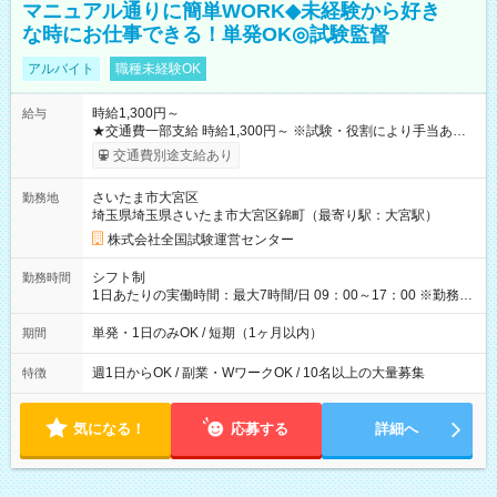
マニュアル通りに簡単WORK◆未経験から好き
な時にお仕事できる！単発OK◎試験監督
アルバイト
職種未経験OK
時給1,300円～
給与
★交通費一部支給 時給1,300円～ ※試験・役割により手当あり
※勤務回数により昇給あり 【即給（前払い）オプションあ
交通費別途支給あり
り！】 希望される場合、勤務から1週間ほどで給与の一部を受け
取れます。 ※手数料418円がかかります。 【過去試験日の収入
さいたま市大宮区
勤務地
例】 ・河合塾模擬試験 8:30～17:30（休憩1時間） 時給1,300円
埼玉県埼玉県さいたま市大宮区錦町（最寄り駅：大宮駅）
×8時間＝日収10,400円＋交通費 ※当日の役割により時給＋100
円の場合あり ・国家試験 7:00～13:30（休憩なし） 時給1,300
株式会社全国試験運営センター
円（役割手当＋100円）×6時間＝日収8,400円＋交通費 【試用期
間】試用期間なし
シフト制
勤務時間
1日あたりの実働時間：最大7時間/日 09：00～17：00 ※勤務時
間は 試験により異なります。
単発・1日のみOK / 短期（1ヶ月以内）
期間
週1日からOK / 副業・WワークOK / 10名以上の大量募集
特徴
気になる！
応募する
詳細へ