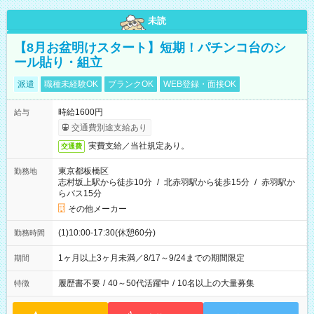
未読
【8月お盆明けスタート】短期！パチンコ台のシ
ール貼り・組立
派遣
職種未経験OK
ブランクOK
WEB登録・面接OK
時給1600円
給与
交通費別途支給あり
実費支給／当社規定あり。
交通費
東京都板橋区
勤務地
志村坂上駅から徒歩10分
/
北赤羽駅から徒歩15分
/
赤羽駅か
らバス15分
その他メーカー
(1)10:00-17:30(休憩60分)
勤務時間
1ヶ月以上3ヶ月未満／8/17～9/24までの期間限定
期間
履歴書不要
/
40～50代活躍中
/
10名以上の大量募集
特徴