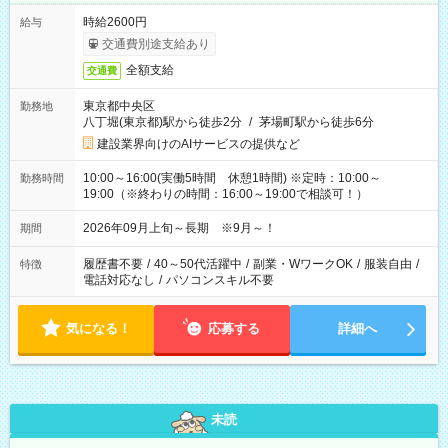
時給2600円
給与
交通費別途支給あり
全額支給
交通費
東京都中央区
勤務地
八丁堀(東京都)駅から徒歩2分
/
茅場町駅から徒歩6分
建設業界向けのAIサービスの提供など
10:00～16:00(実働5時間 休憩1時間) ※定時：10:00～
勤務時間
19:00（※終わりの時間：16:00～19:00で相談可！）
2026年09月上旬～長期 ※9月～！
期間
履歴書不要
/
40～50代活躍中
/
副業・WワークOK
/
服装自由
/
特徴
電話対応なし
/
パソコンスキル不要
気になる！
応募する
詳細へ
未読