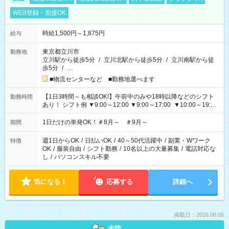
WEB登録・面接OK
時給1,500円～1,875円
給与
東京都立川市
勤務地
立川駅から徒歩5分
/
立川北駅から徒歩5分
/
立川南駅から徒
歩5分
/
…
■物流センターなど ■勤務地選べます
【1日3時間～も相談OK!】午前中のみや18時以降などのシフト
勤務時間
あり！ シフト例 ▼9:00～12:00 ▼9:00～17:00 ▼10:00～19:00
▼18:00～21:00
1日だけの単発OK！＃8月～ ＃9月～
期間
週1日からOK
/
日払いOK
/
40～50代活躍中
/
副業・Wワーク
特徴
OK
/
服装自由
/
シフト勤務
/
10名以上の大量募集
/
電話対応な
し
/
パソコンスキル不要
気になる！
応募する
詳細へ
掲載日：2026.08.05
未読