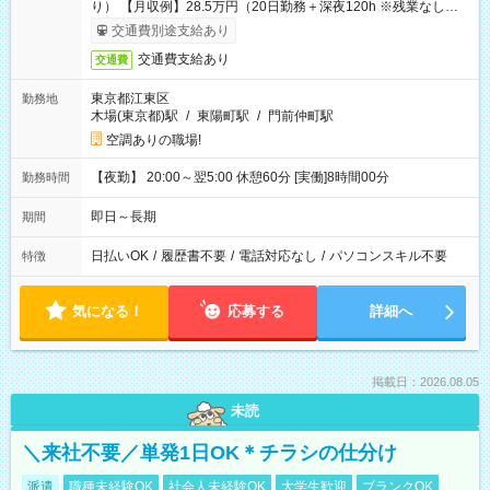
り） 【月収例】28.5万円（20日勤務＋深夜120h ※残業なしの場
合）
交通費別途支給あり
交通費支給あり
交通費
東京都江東区
勤務地
木場(東京都)駅
/
東陽町駅
/
門前仲町駅
空調ありの職場!
【夜勤】 20:00～翌5:00 休憩60分 [実働]8時間00分
勤務時間
即日～長期
期間
日払いOK
/
履歴書不要
/
電話対応なし
/
パソコンスキル不要
特徴
気になる！
応募する
詳細へ
掲載日：2026.08.05
未読
＼来社不要／単発1日OK＊チラシの仕分け
派遣
職種未経験OK
社会人未経験OK
大学生歓迎
ブランクOK