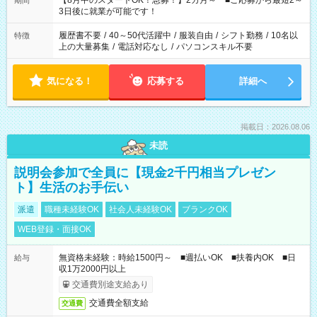
【8月中のスタートOK！急募！】2カ月～ ■ご応募から最短2～
期間
ね。 ※Wワーク希望の方へ 今ご覧のお仕事で希望する勤務時間
3日後に就業が可能です！
と、もう1つのお仕事の勤務時間。 合計で週40時間を超える場
合は応募できません。
履歴書不要
/
40～50代活躍中
/
服装自由
/
シフト勤務
/
10名以
特徴
上の大量募集
/
電話対応なし
/
パソコンスキル不要
気になる！
応募する
詳細へ
掲載日：2026.08.06
未読
説明会参加で全員に【現金2千円相当プレゼン
ト】生活のお手伝い
派遣
職種未経験OK
社会人未経験OK
ブランクOK
WEB登録・面接OK
無資格未経験：時給1500円～ ■週払いOK ■扶養内OK ■日
給与
収1万2000円以上
交通費別途支給あり
交通費全額支給
交通費