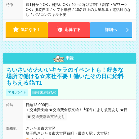
週1日からOK
/
日払いOK
/
40～50代活躍中
/
副業・Wワーク
特徴
OK
/
服装自由
/
シフト勤務
/
10名以上の大量募集
/
電話対応な
し
/
パソコンスキル不要
気になる！
応募する
詳細へ
未読
ちいさいかわいいキャラのイベントも！好きな
場所で働ける☆来社不要！働いたその日に給料
もらえる◎/T1
アルバイト
職種未経験OK
日給13,000円～
給与
＋交通費支給 ★交通費全額支給！ ┗案件により規定あり ★日払
いOK！（規定あり） ┗働いたその日に現金GET♪ お仕事後はコ
交通費別途支給あり
ンビニATMから 日払い分を引き落とせます！ 【試用期間】試
用期間なし
さいたま市大宮区
勤務地
埼玉県さいたま市大宮区錦町（最寄り駅：大宮駅）