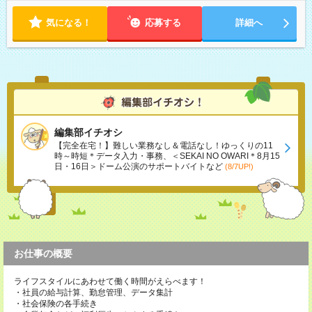
気になる！
応募する
詳細へ
編集部イチオシ
【完全在宅！】難しい業務なし＆電話なし！ゆっくりの11
時～時短＊データ入力・事務、＜SEKAI NO OWARI＊8月15
日・16日＞ドーム公演のサポートバイトなど
(8/7UP!)
お仕事の概要
ライフスタイルにあわせて働く時間がえらべます！
・社員の給与計算、勤怠管理、データ集計
・社会保険の各手続き