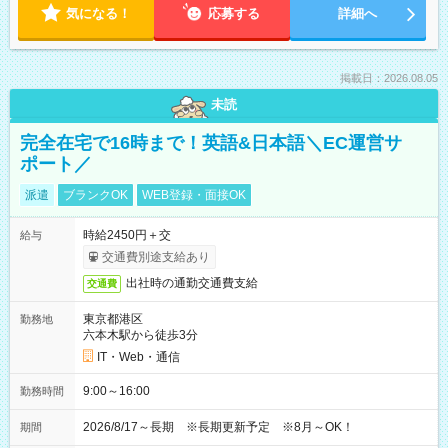
気になる！
応募する
詳細へ
掲載日：2026.08.05
未読
完全在宅で16時まで！英語&日本語＼EC運営サ
ポート／
派遣
ブランクOK
WEB登録・面接OK
時給2450円＋交
給与
交通費別途支給あり
出社時の通勤交通費支給
交通費
東京都港区
勤務地
六本木駅から徒歩3分
IT・Web・通信
9:00～16:00
勤務時間
2026/8/17～長期 ※長期更新予定 ※8月～OK！
期間