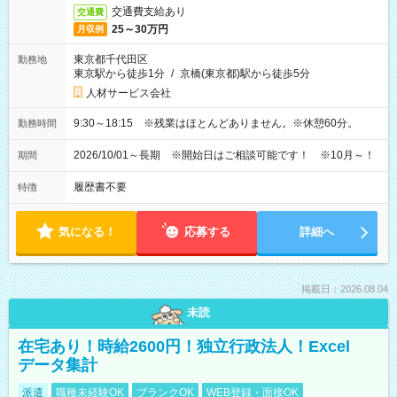
交通費支給あり
交通費
25～30万円
月収例
東京都千代田区
勤務地
東京駅から徒歩1分
/
京橋(東京都)駅から徒歩5分
人材サービス会社
9:30～18:15 ※残業はほとんどありません。※休憩60分。
勤務時間
2026/10/01～長期 ※開始日はご相談可能です！ ※10月～！
期間
履歴書不要
特徴
気になる！
応募する
詳細へ
掲載日：2026.08.04
未読
在宅あり！時給2600円！独立行政法人！Excel
データ集計
派遣
職種未経験OK
ブランクOK
WEB登録・面接OK