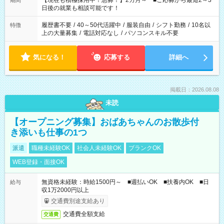
【現在も積極採用中！急募！】2カ月～ ■ご応募から最短2～3
期間
の方へ 今ご覧のお仕事で希望する勤務時間と、もう1つのお仕事
日後の就業も相談可能です！
の勤務時間。 合計で週40時間を超える場合は応募できません。
履歴書不要
/
40～50代活躍中
/
服装自由
/
シフト勤務
/
10名以
特徴
上の大量募集
/
電話対応なし
/
パソコンスキル不要
気になる！
応募する
詳細へ
掲載日：2026.08.08
未読
【オープニング募集】おばあちゃんのお散歩付
き添いも仕事の1つ
派遣
職種未経験OK
社会人未経験OK
ブランクOK
WEB登録・面接OK
無資格未経験：時給1500円～ ■週払いOK ■扶養内OK ■日
給与
収1万2000円以上
交通費別途支給あり
交通費全額支給
交通費