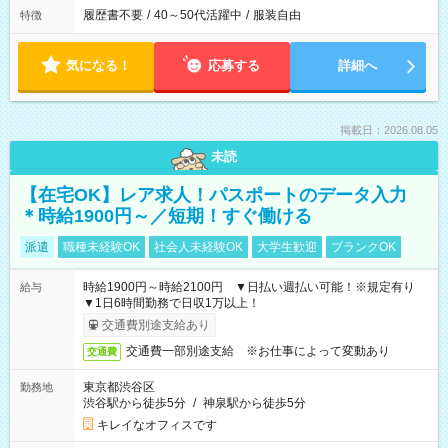
履歴書不要
/
40～50代活躍中
/
服装自由
特徴
気になる！
応募する
詳細へ
掲載日：2026.08.05
未読
【在宅OK】レア求人！パスポートのデータ入力
＊時給1900円～／短期！すぐ働ける
派遣
職種未経験OK
社会人未経験OK
大学生歓迎
ブランクOK
時給1900円～時給2100円 ▼日払い週払い可能！※規定有り
給与
▼1日6時間勤務で日収1万以上！
交通費別途支給あり
交通費一部別途支給 ※お仕事によって変動あり
交通費
東京都渋谷区
勤務地
渋谷駅から徒歩5分
/
神泉駅から徒歩5分
キレイなオフィスです