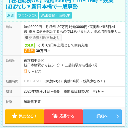
【在宅勤務OK】時給3000円！10～16時＊残業
ほぼなし▼新日本橋で一般事務
派遣
ブランクOK
WEB登録・面接OK
時給3000円 月収例 30万円 時給3000円×実働5h×週5日×4
給与
週 ※月収例を保証するものではありません。※給与即受取りサ
ービス利用可（利用条件有）
交通費別途支給あり
1ヶ月3万円を上限として実費支給
交通費
30万円～
月収例
東京都中央区
勤務地
新日本橋駅から徒歩3分
/
三越前駅から徒歩1分
サ－ビス
10:00-16:00（休憩60分）実働5時間（残業少なめ！）
勤務時間
2026年09月01日～長期 ※開始日相談OK ※9月～！
期間
履歴書不要
特徴
気になる！
応募する
詳細へ