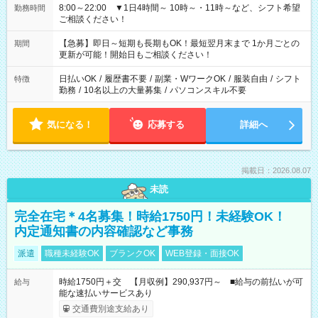
8:00～22:00 ▼1日4時間～ 10時～・11時～など、シフト希望
勤務時間
ご相談ください！
【急募】即日～短期も長期もOK！最短翌月末まで 1か月ごとの
期間
更新が可能！開始日もご相談ください！
日払いOK
/
履歴書不要
/
副業・WワークOK
/
服装自由
/
シフト
特徴
勤務
/
10名以上の大量募集
/
パソコンスキル不要
気になる！
応募する
詳細へ
掲載日：2026.08.07
未読
完全在宅＊4名募集！時給1750円！未経験OK！
内定通知書の内容確認など事務
派遣
職種未経験OK
ブランクOK
WEB登録・面接OK
時給1750円＋交 【月収例】290,937円～ ■給与の前払いが可
給与
能な速払いサービスあり
交通費別途支給あり