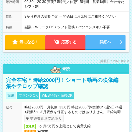
09:30～20:30 実働7.5時間／休憩1.5時間 営業時間に合わせた
勤務時間
シフト制
3か月程度の短期予定 ※開始日はお気軽にご相談ください
期間
副業・WワークOK
/
シフト勤務
/
パソコンスキル不要
特徴
気になる！
応募する
詳細へ
掲載日：2026.08.08
未読
完全在宅＊時給2000円！ショート動画の映像編
集やテロップ確認
派遣
ブランクOK
WEB登録・面接OK
時給2000円 月収例 33万円 時給2000円×実働8h×週5日×4週
給与
+残業5h ※月収例を保証するものではありません。※給与即受
取りサービス利用可（利用条件有）
交通費別途支給あり
1ヶ月3万円を上限として実費支給
交通費
月収例