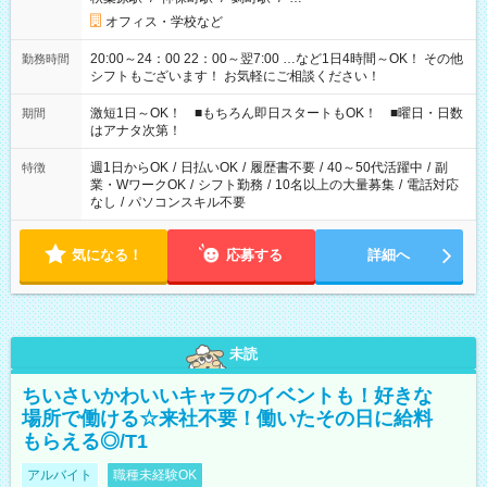
オフィス・学校など
20:00～24：00 22：00～翌7:00 …など1日4時間～OK！ その他
勤務時間
シフトもございます！ お気軽にご相談ください！
激短1日～OK！ ■もちろん即日スタートもOK！ ■曜日・日数
期間
はアナタ次第！
週1日からOK
/
日払いOK
/
履歴書不要
/
40～50代活躍中
/
副
特徴
業・WワークOK
/
シフト勤務
/
10名以上の大量募集
/
電話対応
なし
/
パソコンスキル不要
気になる！
応募する
詳細へ
未読
ちいさいかわいいキャラのイベントも！好きな
場所で働ける☆来社不要！働いたその日に給料
もらえる◎/T1
アルバイト
職種未経験OK