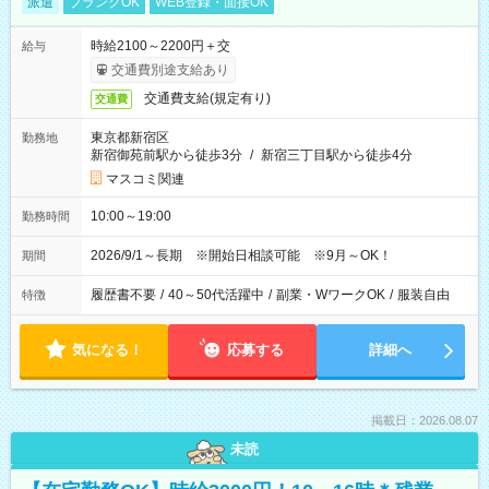
派遣
ブランクOK
WEB登録・面接OK
時給2100～2200円＋交
給与
交通費別途支給あり
交通費支給(規定有り)
交通費
東京都新宿区
勤務地
新宿御苑前駅から徒歩3分
/
新宿三丁目駅から徒歩4分
マスコミ関連
10:00～19:00
勤務時間
2026/9/1～長期 ※開始日相談可能 ※9月～OK！
期間
履歴書不要
/
40～50代活躍中
/
副業・WワークOK
/
服装自由
特徴
気になる！
応募する
詳細へ
掲載日：2026.08.07
未読