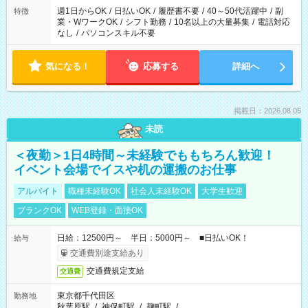
週1日からOK
/
日払いOK
/
履歴書不要
/
40～50代活躍中
/
副
特徴
業・WワークOK
/
シフト勤務
/
10名以上の大量募集
/
電話対応
なし
/
パソコンスキル不要
気になる！
応募する
詳細へ
掲載日：2026.08.05
未読
＜夜勤＞1日4時間～未経験でももちろん歓迎！
イベント会場でイスや机の運搬のお仕事
アルバイト
職種未経験OK
社会人未経験OK
大学生歓迎
ブランクOK
WEB登録・面接OK
日給：12500円～ 半日：5000円～ ■日払いOK！
給与
交通費別途支給あり
交通費規定支給
交通費
東京都千代田区
勤務地
秋葉原駅
/
神保町駅
/
麹町駅
/
…