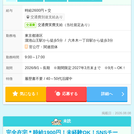
時給2600円＋交
給与
交通費別途支給あり
交通費実費支給（当社規定あり）
交通費
東京都港区
勤務地
溜池山王駅から徒歩5分
/
六本木一丁目駅から徒歩3分
官公庁・関連団体
9:00～17:00
勤務時間
2026/9/1～長期 ※期間限定:2027年3月末まで ※9月～OK！
期間
履歴書不要
/
40～50代活躍中
特徴
気になる！
応募する
詳細へ
掲載日：2026.08.08
未読
完全在宅＊時給1900円！未経験OK！SNSチー