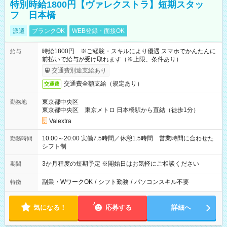
特別時給1800円【ヴァレクストラ】短期スタッ
フ 日本橋
派遣
ブランクOK
WEB登録・面接OK
時給1800円 ※ご経験・スキルにより優遇 スマホでかんたんに
給与
前払いで給与が受け取れます（※上限、条件あり）
交通費別途支給あり
交通費全額支給（規定あり）
交通費
東京都中央区
勤務地
東京都中央区 東京メトロ 日本橋駅から直結（徒歩1分）
Valextra
10:00～20:00 実働7.5時間／休憩1.5時間 営業時間に合わせた
勤務時間
シフト制
3か月程度の短期予定 ※開始日はお気軽にご相談ください
期間
副業・WワークOK
/
シフト勤務
/
パソコンスキル不要
特徴
気になる！
応募する
詳細へ