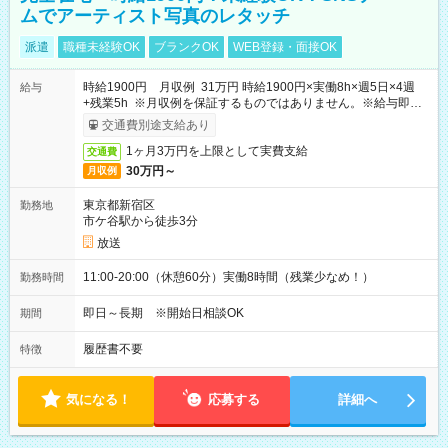
ムでアーティスト写真のレタッチ
派遣
職種未経験OK
ブランクOK
WEB登録・面接OK
時給1900円 月収例 31万円 時給1900円×実働8h×週5日×4週
給与
+残業5h ※月収例を保証するものではありません。※給与即受
取りサービス利用可（利用条件有）
交通費別途支給あり
1ヶ月3万円を上限として実費支給
交通費
30万円～
月収例
東京都新宿区
勤務地
市ケ谷駅から徒歩3分
放送
11:00-20:00（休憩60分）実働8時間（残業少なめ！）
勤務時間
即日～長期 ※開始日相談OK
期間
履歴書不要
特徴
気になる！
応募する
詳細へ