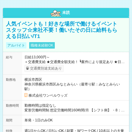
未読
人気イベントも！好きな場所で働けるイベント
スタッフ☆来社不要！働いたその日に給料もら
える日払い/T1
アルバイト
職種未経験OK
日給13,000円～
給与
＋交通費支給 ★交通費全額支給！ ┗案件により規定あり ★日払
いOK！（規定あり） ┗働いたその日に現金GET♪ お仕事後はコ
交通費別途支給あり
ンビニATMから 日払い分を引き落とせます！ 【試用期間】試
用期間なし
横浜市西区
勤務地
神奈川県横浜市西区みなとみらい（最寄り駅：みなとみらい
駅）
株式会社ワンベルウッズ
勤務時間は指定なし
勤務時間
変形労働時間制 想定労働時間160時間/月 【シフト例】 ・8：00
～21：00
単発・1日のみOK
期間
週1日からOK / 日払いOK / 副業・WワークOK / 10名以上の大量
特徴