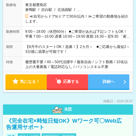
東京都豊島区
勤務地
巣鴨駅
/
目白駅
/
北池袋駅
/
…
≪自宅からドアtoドアで30分以内！≫ご希望の勤務地を紹介
します。
9:00～18:00（休憩60分） ■ご希望があれば下記シフトもOK！
勤務時間
早番 7:00～16:00 遅番 10:00～19:00 夜勤 16:30～翌9:30 「家族
と休みを合わせたい」 「余裕を持って夕飯の準備がしたい」
「できれば残業はしたくない」 など、ご希望を教えてください
【8月中のスタートOK！急募！】2カ月～ ■ご応募から最短2～
期間
ね。 ※Wワーク希望の方へ 今ご覧のお仕事で希望する勤務時間
3日後に就業が可能です！
と、もう1つのお仕事の勤務時間。 合計で週40時間を超える場
合は応募できません。
履歴書不要
/
40～50代活躍中
/
服装自由
/
シフト勤務
/
10名以
特徴
上の大量募集
/
電話対応なし
/
パソコンスキル不要
気になる！
応募する
詳細へ
掲載日：2026.08.07
未読
《完全在宅×時短日短OK》Wワーク可〇Web広
告運用サポート