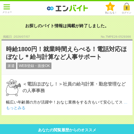
0
メニュー
気になる！
ログイン
お探しのバイト情報は掲載が終了しました。
掲載日 :2026
/
07
/
07
No.TMPE26-0529366
時給1800円！就業時間えらべる！電話対応ほ
ぼなし＊給与計算など人事サポート
派遣
WEB登録・面接OK
＜電話ほぼなし！＞社員の給与計算・勤怠管理など
の人事事務
幅広い年齢層の方が活躍中！おなじ業務をする方もいて安心してス
...
もっとみる
あなたの閲覧履歴からのオススメ