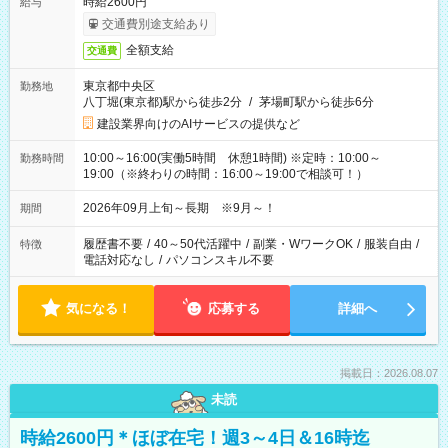
時給2600円
給与
交通費別途支給あり
全額支給
交通費
東京都中央区
勤務地
八丁堀(東京都)駅から徒歩2分
/
茅場町駅から徒歩6分
建設業界向けのAIサービスの提供など
10:00～16:00(実働5時間 休憩1時間) ※定時：10:00～
勤務時間
19:00（※終わりの時間：16:00～19:00で相談可！）
2026年09月上旬～長期 ※9月～！
期間
履歴書不要
/
40～50代活躍中
/
副業・WワークOK
/
服装自由
/
特徴
電話対応なし
/
パソコンスキル不要
気になる！
応募する
詳細へ
掲載日：2026.08.07
未読
時給2600円＊ほぼ在宅！週3～4日＆16時迄