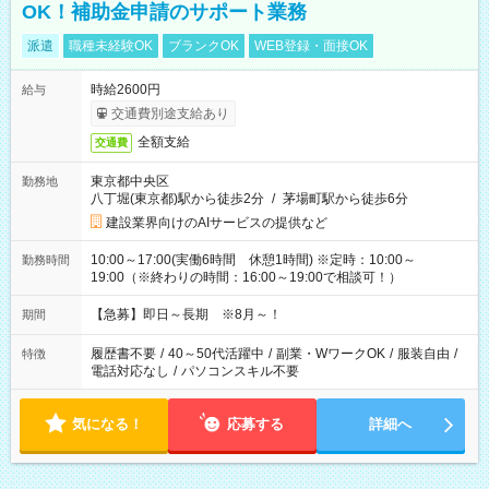
OK！補助金申請のサポート業務
派遣
職種未経験OK
ブランクOK
WEB登録・面接OK
時給2600円
給与
交通費別途支給あり
全額支給
交通費
東京都中央区
勤務地
八丁堀(東京都)駅から徒歩2分
/
茅場町駅から徒歩6分
建設業界向けのAIサービスの提供など
10:00～17:00(実働6時間 休憩1時間) ※定時：10:00～
勤務時間
19:00（※終わりの時間：16:00～19:00で相談可！）
【急募】即日～長期 ※8月～！
期間
履歴書不要
/
40～50代活躍中
/
副業・WワークOK
/
服装自由
/
特徴
電話対応なし
/
パソコンスキル不要
気になる！
応募する
詳細へ