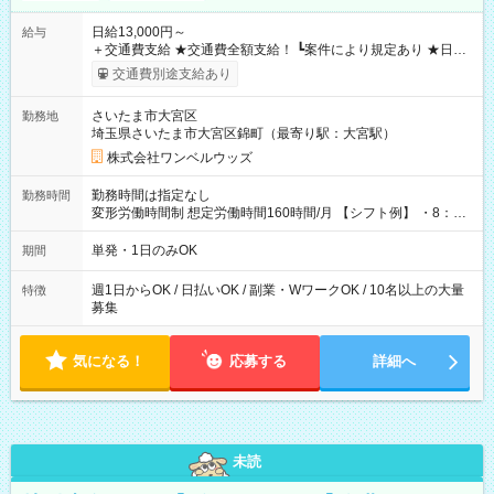
日給13,000円～
給与
＋交通費支給 ★交通費全額支給！ ┗案件により規定あり ★日払
いOK！（規定あり） ┗働いたその日に現金GET♪ お仕事後はコ
交通費別途支給あり
ンビニATMから 日払い分を引き落とせます！ 【試用期間】試
用期間なし
さいたま市大宮区
勤務地
埼玉県さいたま市大宮区錦町（最寄り駅：大宮駅）
株式会社ワンベルウッズ
勤務時間は指定なし
勤務時間
変形労働時間制 想定労働時間160時間/月 【シフト例】 ・8：00
～21：00
単発・1日のみOK
期間
週1日からOK / 日払いOK / 副業・WワークOK / 10名以上の大量
特徴
募集
気になる！
応募する
詳細へ
未読