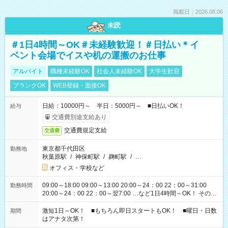
掲載日：2026.08.06
未読
＃1日4時間～OK＃未経験歓迎！＃日払い＊イ
ベント会場でイスや机の運搬のお仕事
アルバイト
職種未経験OK
社会人未経験OK
大学生歓迎
ブランクOK
WEB登録・面接OK
日給：10000円～ 半日：5000円～ ■日払いOK！
給与
交通費別途支給あり
交通費規定支給
交通費
東京都千代田区
勤務地
秋葉原駅
/
神保町駅
/
麹町駅
/
…
オフィス・学校など
09:00～18:00 09:00～13:00 20:00～24：00 22：00～31:00
勤務時間
20:00～24：00 22：00～翌7:00 …など1日4時間～OK！ その他
シフトもございます！ お気軽にご相談ください！
激短1日～OK！ ■もちろん即日スタートもOK！ ■曜日・日数
期間
はアナタ次第！