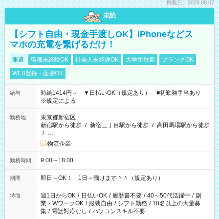
掲載日：2026.08.07
未読
【シフト自由・現金手渡しOK】iPhoneなどス
マホの充電を繋げるだけ！
派遣
職種未経験OK
社会人未経験OK
大学生歓迎
ブランクOK
WEB登録・面接OK
時給1414円～ ▼日払いOK（規定あり） ■初勤務手当あり
給与
※規定による
東京都新宿区
勤務地
新宿駅から徒歩
/
新宿三丁目駅から徒歩
/
高田馬場駅から徒歩
/
…
物流企業
9:00～18:00
勤務時間
即日～OK！ 1日～働けます＾＾（規定あり）
期間
週1日からOK
/
日払いOK
/
履歴書不要
/
40～50代活躍中
/
副
特徴
業・WワークOK
/
服装自由
/
シフト勤務
/
10名以上の大量募
集
/
電話対応なし
/
パソコンスキル不要