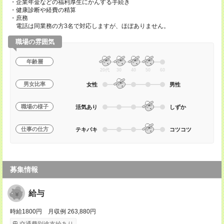
・企業年金などの福利厚生にかんする手続き
・健康診断や経費の精算
・庶務
電話は同業務の方3名で対応しますが、ほぼありません。
職場の雰囲気
年齢層
20代
30
40
50
60
男女比率
女性
男性
職場の様子
活気あり
しずか
仕事の仕方
テキパキ
コツコツ
募集情報
給与
時給1800円 月収例 263,880円