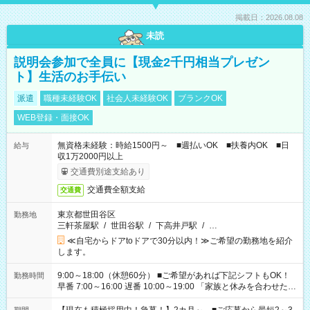
掲載日：2026.08.08
未読
説明会参加で全員に【現金2千円相当プレゼン
ト】生活のお手伝い
派遣
職種未経験OK
社会人未経験OK
ブランクOK
WEB登録・面接OK
無資格未経験：時給1500円～ ■週払いOK ■扶養内OK ■日
給与
収1万2000円以上
交通費別途支給あり
交通費全額支給
交通費
東京都世田谷区
勤務地
三軒茶屋駅
/
世田谷駅
/
下高井戸駅
/
…
≪自宅からドアtoドアで30分以内！≫ご希望の勤務地を紹介
します。
9:00～18:00（休憩60分） ■ご希望があれば下記シフトもOK！
勤務時間
早番 7:00～16:00 遅番 10:00～19:00 「家族と休みを合わせた
い」 「余裕を持って夕飯の準備がしたい」 「できれば残業はし
たくない」 など、ご希望を教えてくださいね。 ※Wワーク希望