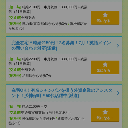
[給 与]
時給2100円 ◆月収例：330,000円＋残業
代（21日換算）
[交通費]
全額支給
気になる！
[勤務地]
日の出(東京都)駅から徒歩3分
/
浜松町駅か
ら徒歩7分
完全在宅＊時給2150円！2名募集！7月！英語メイン
の問い合わせ対応[派遣]
[給 与]
時給2200円 ◆月収例：338,000円＋残業
代（21日換算）
[交通費]
全額支給
気になる！
[勤務地]
品川駅から徒歩7分
在宅OK！有名シャンパンを扱う外資企業のアシスタ
ント！彡神保町＊50代活躍中[派遣]
[給 与]
時給2100円＋交
[交通費]
交通費実費支給（当社規定あり）
気になる！
[勤務地]
神保町駅から徒歩3分
/
新御茶ノ水駅から
徒歩5分