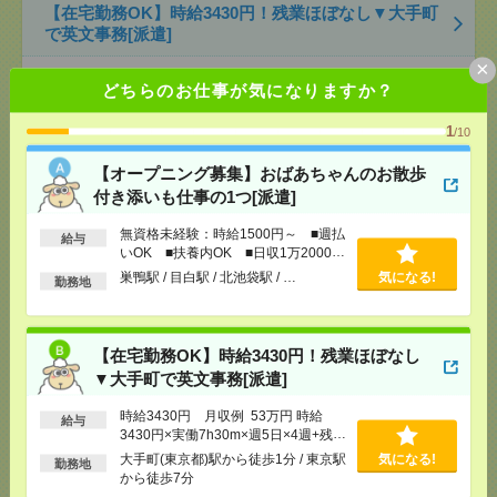
【在宅勤務OK】時給3430円！残業ほぼなし▼大手町
で英文事務[派遣]
×
[給 与]
時給3430円 月収例 53万円 時給3430円×
どちらのお仕事が気になりますか？
実働7h30m×週5日×4週+残業5h ※月収例を保証す
るものではありません。
1
/10
[交通費]
1ヶ月3万円を上限として実費支給
気になる！
[月収例]
30万円～
【オープニング募集】おばあちゃんのお散歩
[勤務地]
大手町(東京都)駅から徒歩1分
/
東京駅から
付き添いも仕事の1つ[派遣]
徒歩7分
無資格未経験：時給1500円～ ■週払
給与
いOK ■扶養内OK ■日収1万2000円
【在宅勤務OK】時給3000円！10～16時＊残業ほぼな
以上
し▼新日本橋で一般事務[派遣]
巣鴨駅 / 目白駅 / 北池袋駅 / …
気になる!
勤務地
[給 与]
時給3000円 月収例 30万円 時給3000円×
実働5h×週5日×4週 ※月収例を保証するものではあ
【在宅勤務OK】時給3430円！残業ほぼなし
りません。※給与即受取りサービス利用可（利用条
件有）
▼大手町で英文事務[派遣]
[交通費]
1ヶ月3万円を上限として実費支給
気になる！
時給3430円 月収例 53万円 時給
[月収例]
30万円～
給与
3430円×実働7h30m×週5日×4週+残業
[勤務地]
新日本橋駅から徒歩3分
/
三越前駅から徒
5h ※月収例を保証するものではあり
大手町(東京都)駅から徒歩1分 / 東京駅
気になる!
歩1分
勤務地
ません。
から徒歩7分