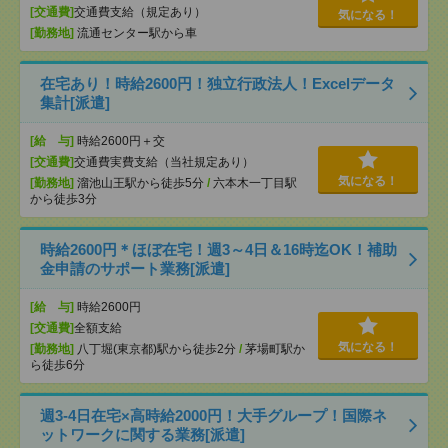
[交通費]
交通費支給（規定あり）
気になる！
[勤務地]
流通センター駅から車
在宅あり！時給2600円！独立行政法人！Excelデータ
集計[派遣]
[給 与]
時給2600円＋交
[交通費]
交通費実費支給（当社規定あり）
気になる！
[勤務地]
溜池山王駅から徒歩5分
/
六本木一丁目駅
から徒歩3分
時給2600円＊ほぼ在宅！週3～4日＆16時迄OK！補助
金申請のサポート業務[派遣]
[給 与]
時給2600円
[交通費]
全額支給
気になる！
[勤務地]
八丁堀(東京都)駅から徒歩2分
/
茅場町駅か
ら徒歩6分
週3-4日在宅×高時給2000円！大手グループ！国際ネ
ットワークに関する業務[派遣]