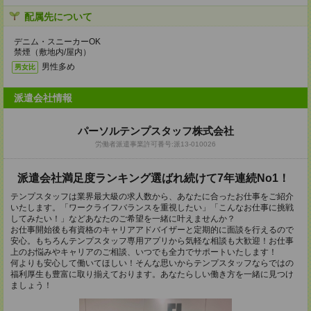
配属先について
デニム・スニーカーOK
禁煙（敷地内/屋内）
男性多め
男女比
派遣会社情報
パーソルテンプスタッフ株式会社
労働者派遣事業許可番号:派13-010026
派遣会社満足度ランキング選ばれ続けて7年連続No1！
テンプスタッフは業界最大級の求人数から、あなたに合ったお仕事をご紹介
いたします。「ワークライフバランスを重視したい」「こんなお仕事に挑戦
してみたい！」などあなたのご希望を一緒に叶えませんか？
お仕事開始後も有資格のキャリアアドバイザーと定期的に面談を行えるので
安心。もちろんテンプスタッフ専用アプリから気軽な相談も大歓迎！お仕事
上のお悩みやキャリアのご相談、いつでも全力でサポートいたします！
何よりも安心して働いてほしい！そんな思いからテンプスタッフならではの
福利厚生も豊富に取り揃えております。あなたらしい働き方を一緒に見つけ
ましょう！