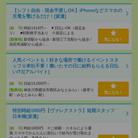
【シフト自由・現金手渡しOK】iPhoneなどスマホの
充電を繋げるだけ！[派遣]
[給 与]
時給1414円～ ▼日払いOK（規定あ
り） ■初勤務手当あり ※規定による
[勤務地]
新宿駅から徒歩
/
新宿三丁目駅から徒歩
/
気になる！
高田馬場駅から徒歩
/
…
人気イベントも！好きな場所で働けるイベントスタ
ッフ☆来社不要！働いたその日に給料もらえる日払
い/T1[アルバイト]
[給 与]
日給13,000円～
[勤務地]
神奈川県横浜市西区みなとみらい（最寄り
気になる！
駅：みなとみらい駅）
特別時給1800円【ヴァレクストラ】短期スタッフ
日本橋[派遣]
[給 与]
時給1800円 ※ご経験・スキルにより優
遇 スマホでかんたんに前払いで給与が受け取れま