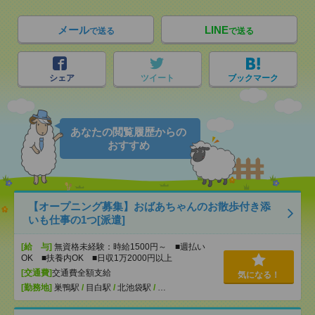
メール
LINE
で送る
で送る
シェア
ツイート
ブックマーク
あなたの閲覧履歴からの
おすすめ
【オープニング募集】おばあちゃんのお散歩付き添
いも仕事の1つ[派遣]
[給 与]
無資格未経験：時給1500円～ ■週払い
OK ■扶養内OK ■日収1万2000円以上
[交通費]
交通費全額支給
気になる！
[勤務地]
巣鴨駅
/
目白駅
/
北池袋駅
/
…