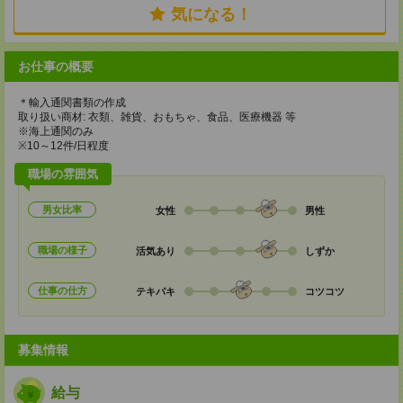
気になる！
お仕事の概要
＊輸入通関書類の作成
取り扱い商材: 衣類、雑貨、おもちゃ、食品、医療機器 等
※海上通関のみ
※10～12件/日程度
職場の雰囲気
男女比率
女性
男性
職場の様子
活気あり
しずか
仕事の仕方
テキパキ
コツコツ
募集情報
給与