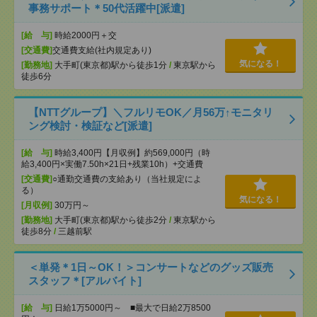
事務サポート＊50代活躍中[派遣]
[給 与]
時給2000円＋交
[交通費]
交通費支給(社内規定あり)
気になる！
[勤務地]
大手町(東京都)駅から徒歩1分
/
東京駅から
徒歩6分
【NTTグループ】＼フルリモOK／月56万↑モニタリ
ング検討・検証など[派遣]
[給 与]
時給3,400円【月収例】約569,000円（時
給3,400円×実働7.50h×21日+残業10h）+交通費
[交通費]
○通勤交通費の支給あり（当社規定によ
る）
気になる！
[月収例]
30万円～
[勤務地]
大手町(東京都)駅から徒歩2分
/
東京駅から
徒歩8分
/
三越前駅
＜単発＊1日～OK！＞コンサートなどのグッズ販売
スタッフ＊[アルバイト]
[給 与]
日給1万5000円～ ■最大で日給2万8500