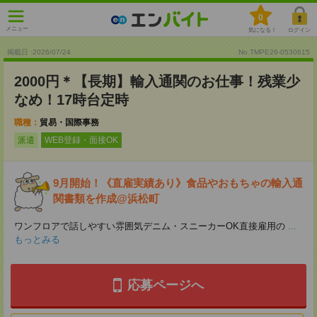
0
メニュー
気になる！
ログイン
掲載日 :2026
/
07
/
24
No.TMPE26-0530615
2000円＊【長期】輸入通関のお仕事！残業少
なめ！17時台定時
職種：
貿易・国際事務
派遣
WEB登録・面接OK
9月開始！《直雇実績あり》食品やおもちゃの輸入通
関書類を作成@浜松町
ワンフロアで話しやすい雰囲気デニム・スニーカーOK直接雇用の
...
もっとみる
応募ページへ