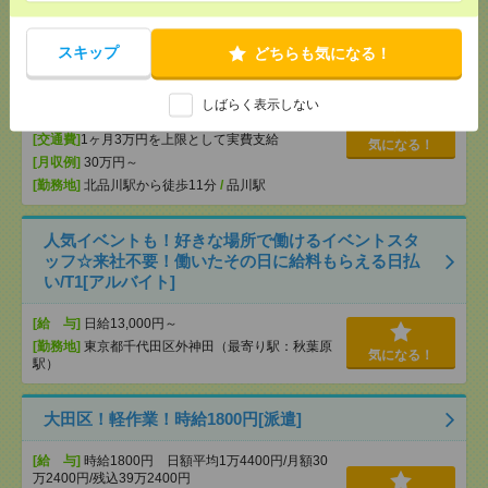
【週2在宅勤務】時給2800円！残業ほぼなし▼北品川
で一般事務[派遣]
スキップ
どちらも気になる！
[給 与]
時給2800円 月収例 46万円 時給2800円×
実働8h×週5日×4週+残業5h ※月収例を保証するも
しばらく表示しない
のではありません。
[交通費]
1ヶ月3万円を上限として実費支給
気になる！
[月収例]
30万円～
[勤務地]
北品川駅から徒歩11分
/
品川駅
人気イベントも！好きな場所で働けるイベントスタ
ッフ☆来社不要！働いたその日に給料もらえる日払
い/T1[アルバイト]
[給 与]
日給13,000円～
[勤務地]
東京都千代田区外神田（最寄り駅：秋葉原
気になる！
駅）
大田区！軽作業！時給1800円[派遣]
[給 与]
時給1800円 日額平均1万4400円/月額30
万2400円/残込39万2400円