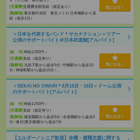
す（※上限、条件あり）
[交通費]
交通費全額支給（規定あり）
気になる！
[勤務地]
東京都中央区 東京メトロ 日本橋駅から直
結（徒歩1分）
＜日本を代表するバンド＊サカナクション＞ツアー
公演のサポートバイト＠日本武道館[アルバイト]
[給 与]
時給1250円～
[交通費]
支給（規定有り）
気になる！
[勤務地]
九段下駅から徒歩5分
/
竹橋駅から徒歩10
分
/
神保町駅から徒歩15分
/
…
＜SEKAI NO OWARI＊8月15日・16日＞ドーム公演
のサポートバイト[アルバイト]
[給 与]
時給1250円～
[交通費]
支給（規定有り）
気になる！
[勤務地]
後楽園駅から徒歩5分
/
水道橋駅から徒歩5
分
/
春日(東京都)駅から徒歩7分
【エルダー／シニア歓迎】休職・復職支援に関する