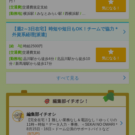
円！
[交通費]
交通費規定支給
気になる！
[勤務地]
横浜駅
/
みなとみらい駅
/
西横浜駅
/
…
【週2～3日在宅】時短や短日もOK！チームで協力＊
外資系経理[派遣]
[給 与]
時給2500円
[交通費]
交通費支給
気になる！
[勤務地]
品川駅から徒歩4分
/
北品川駅から徒歩10
分
/
新馬場駅から徒歩17分
すべて見る
編集部イチオシ
【完全在宅！】難しい業務なし＆電話なし！ゆっくりの
11時～時短＊データ入力・事務、＜SEKAI NO OWARI＊
8月15日・16日＞ドーム公演のサポートバイトなど
(8/7UP!)