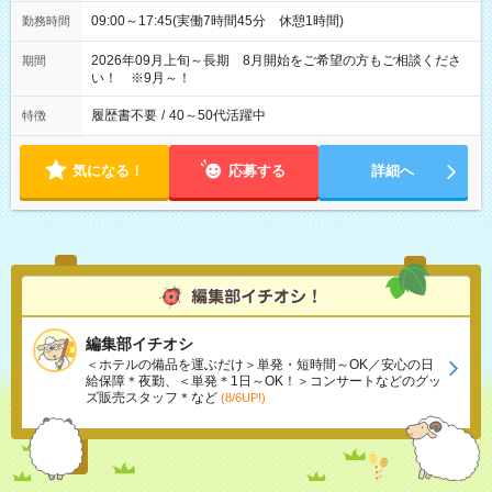
09:00～17:45(実働7時間45分 休憩1時間)
勤務時間
2026年09月上旬～長期 8月開始をご希望の方もご相談くださ
期間
い！ ※9月～！
履歴書不要
/
40～50代活躍中
特徴
気になる！
応募する
詳細へ
編集部イチオシ
＜ホテルの備品を運ぶだけ＞単発・短時間～OK／安心の日
給保障＊夜勤、＜単発＊1日～OK！＞コンサートなどのグッ
ズ販売スタッフ＊など
(8/6UP!)