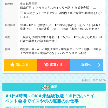
東京都墨田区
勤務地
錦糸町駅
/
とうきょうスカイツリー駅
/
京成曳舟駅
/
…
≪自宅からドアtoドアで30分以内！≫ご希望の勤務地を紹介
します。
9:00～18:00（休憩60分） ■ご希望があれば下記シフトもOK！
勤務時間
早番 7:00～16:00 遅番 10:00～19:00 「家族と休みを合わせた
い」 「余裕を持って夕飯の準備がしたい」 「できれば残業はし
たくない」 など、ご希望を教えてくださいね。 ※Wワーク希望
【現在も積極採用中！急募！】2カ月～ ■ご応募から最短2～3
期間
の方へ 今ご覧のお仕事で希望する勤務時間と、もう1つのお仕事
日後の就業も相談可能です！
の勤務時間。 合計で週40時間を超える場合は応募できません。
履歴書不要
/
40～50代活躍中
/
服装自由
/
シフト勤務
/
10名以
特徴
上の大量募集
/
電話対応なし
/
パソコンスキル不要
気になる！
応募する
詳細へ
掲載日：2026.08.06
未読
＃1日4時間～OK＃未経験歓迎！＃日払い＊イ
ベント会場でイスや机の運搬のお仕事