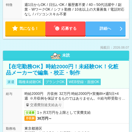
週1日からOK
/
日払いOK
/
履歴書不要
/
40～50代活躍中
/
副
特徴
業・WワークOK
/
シフト勤務
/
10名以上の大量募集
/
電話対応
なし
/
パソコンスキル不要
気になる！
応募する
詳細へ
掲載日：2026.08.07
未読
【在宅勤務OK】時給2000円！未経験OK！化粧
品メーカーで編集・校正・制作
派遣
職種未経験OK
ブランクOK
WEB登録・面接OK
時給2000円 月収例 32万円 時給2000円×実働8h×週5日×4
給与
週 ※月収例を保証するものではありません。※給与即受取りサ
ービス利用可（利用条件有）
交通費別途支給あり
1ヶ月3万円を上限として実費支給
交通費
30万円～
月収例
東京都港区
勤務地