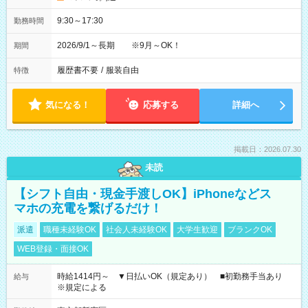
9:30～17:30
勤務時間
2026/9/1～長期 ※9月～OK！
期間
履歴書不要
/
服装自由
特徴
気になる！
応募する
詳細へ
掲載日：2026.07.30
未読
【シフト自由・現金手渡しOK】iPhoneなどス
マホの充電を繋げるだけ！
派遣
職種未経験OK
社会人未経験OK
大学生歓迎
ブランクOK
WEB登録・面接OK
時給1414円～ ▼日払いOK（規定あり） ■初勤務手当あり
給与
※規定による