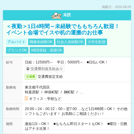
掲載日：2026.08.05
未読
＜夜勤＞1日4時間～未経験でももちろん歓迎！
イベント会場でイスや机の運搬のお仕事
アルバイト
職種未経験OK
社会人未経験OK
大学生歓迎
ブランクOK
WEB登録・面接OK
日給：12500円～ 半日：5000円～ ■日払いOK！
給与
交通費別途支給あり
交通費規定支給
交通費
東京都千代田区
勤務地
秋葉原駅
/
神保町駅
/
麹町駅
/
…
オフィス・学校など
20:00～24：00 22：00～翌7:00 …など1日4時間～OK！ その他
勤務時間
シフトもございます！ お気軽にご相談ください！
激短1日～OK！ ■もちろん即日スタートもOK！ ■曜日・日数
期間
はアナタ次第！