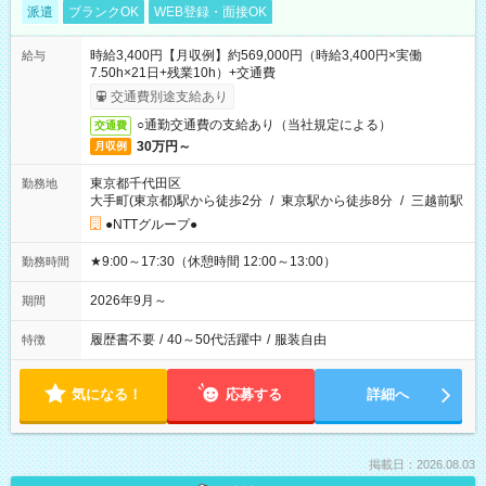
派遣
ブランクOK
WEB登録・面接OK
時給3,400円【月収例】約569,000円（時給3,400円×実働
給与
7.50h×21日+残業10h）+交通費
交通費別途支給あり
○通勤交通費の支給あり（当社規定による）
交通費
30万円～
月収例
東京都千代田区
勤務地
大手町(東京都)駅から徒歩2分
/
東京駅から徒歩8分
/
三越前駅
●NTTグループ●
★9:00～17:30（休憩時間 12:00～13:00）
勤務時間
2026年9月～
期間
履歴書不要
/
40～50代活躍中
/
服装自由
特徴
気になる！
応募する
詳細へ
掲載日：2026.08.03