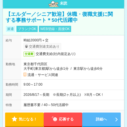
未読
【エルダー／シニア歓迎】休職・復職支援に関
する事務サポート＊50代活躍中
派遣
ブランクOK
WEB登録・面接OK
時給2000円＋交
給与
交通費別途支給あり
交通費支給(社内規定あり)
交通費
東京都千代田区
勤務地
大手町(東京都)駅から徒歩1分
/
東京駅から徒歩6分
流通・サービス関連
9:00～17:00
勤務時間
2026/8/17～長期 ※長期(2ヶ月以上) ※8月～OK！
期間
履歴書不要
/
40～50代活躍中
特徴
気になる！
応募する
詳細へ