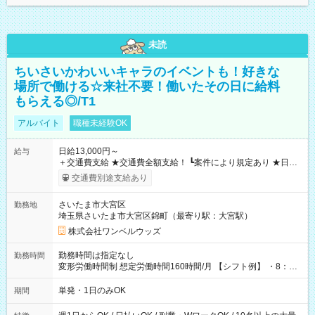
未読
ちいさいかわいいキャラのイベントも！好きな
場所で働ける☆来社不要！働いたその日に給料
もらえる◎/T1
アルバイト
職種未経験OK
日給13,000円～
給与
＋交通費支給 ★交通費全額支給！ ┗案件により規定あり ★日払
いOK！（規定あり） ┗働いたその日に現金GET♪ お仕事後はコ
交通費別途支給あり
ンビニATMから 日払い分を引き落とせます！ 【試用期間】試
用期間なし
さいたま市大宮区
勤務地
埼玉県さいたま市大宮区錦町（最寄り駅：大宮駅）
株式会社ワンベルウッズ
勤務時間は指定なし
勤務時間
変形労働時間制 想定労働時間160時間/月 【シフト例】 ・8：00
～21：00
単発・1日のみOK
期間