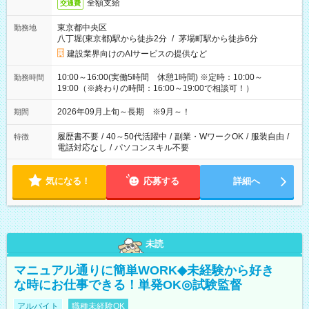
全額支給
交通費
東京都中央区
勤務地
八丁堀(東京都)駅から徒歩2分
/
茅場町駅から徒歩6分
建設業界向けのAIサービスの提供など
10:00～16:00(実働5時間 休憩1時間) ※定時：10:00～
勤務時間
19:00（※終わりの時間：16:00～19:00で相談可！）
2026年09月上旬～長期 ※9月～！
期間
履歴書不要
/
40～50代活躍中
/
副業・WワークOK
/
服装自由
/
特徴
電話対応なし
/
パソコンスキル不要
気になる！
応募する
詳細へ
未読
マニュアル通りに簡単WORK◆未経験から好き
な時にお仕事できる！単発OK◎試験監督
アルバイト
職種未経験OK