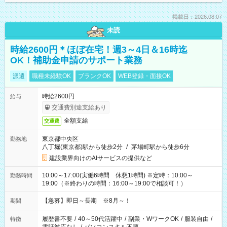
掲載日：2026.08.07
未読
時給2600円＊ほぼ在宅！週3～4日＆16時迄
OK！補助金申請のサポート業務
派遣
職種未経験OK
ブランクOK
WEB登録・面接OK
時給2600円
給与
交通費別途支給あり
全額支給
交通費
東京都中央区
勤務地
八丁堀(東京都)駅から徒歩2分
/
茅場町駅から徒歩6分
建設業界向けのAIサービスの提供など
10:00～17:00(実働6時間 休憩1時間) ※定時：10:00～
勤務時間
19:00（※終わりの時間：16:00～19:00で相談可！）
【急募】即日～長期 ※8月～！
期間
履歴書不要
/
40～50代活躍中
/
副業・WワークOK
/
服装自由
/
特徴