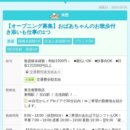
掲載日：2026.08.06
未読
【オープニング募集】おばあちゃんのお散歩付
き添いも仕事の1つ
派遣
職種未経験OK
社会人未経験OK
ブランクOK
WEB登録・面接OK
無資格未経験：時給1500円～ ■週払いOK ■扶養内OK ■日
給与
収1万2000円以上
交通費別途支給あり
交通費全額支給
交通費
東京都豊島区
勤務地
巣鴨駅
/
目白駅
/
北池袋駅
/
…
≪自宅からドアtoドアで30分以内！≫ご希望の勤務地を紹介
します。
9:00～18:00（休憩60分） ■ご希望があれば下記シフトもOK！
勤務時間
早番 7:00～16:00 遅番 10:00～19:00 夜勤 16:30～翌9:30 「家族
と休みを合わせたい」 「余裕を持って夕飯の準備がしたい」
「できれば残業はしたくない」 など、ご希望を教えてください