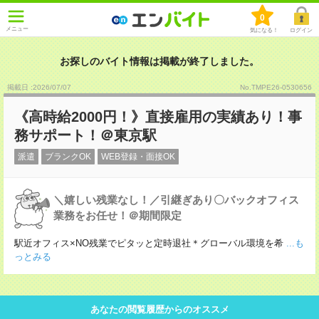
0
メニュー
気になる！
ログイン
お探しのバイト情報は掲載が終了しました。
掲載日 :2026
/
07
/
07
No.TMPE26-0530656
《高時給2000円！》直接雇用の実績あり！事
務サポート！＠東京駅
派遣
ブランクOK
WEB登録・面接OK
＼嬉しい残業なし！／引継ぎあり〇バックオフィス
業務をお任せ！＠期間限定
駅近オフィス×NO残業でピタッと定時退社＊グローバル環境を希
...も
っとみる
あなたの閲覧履歴からのオススメ