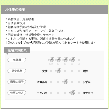
お仕事の概要
＊為替取引、資金取引
＊有価証券投資
＊顧客先物予約の決済及び管理
＊コルレス預金円クリアリング（外為円決済）
＊円資金繰り・外貨資金繰りサポート
＊これらに付随する事務、関連する報告書の作成など
【OAスキル】VlookUP関数など関数が組んであるシートを使用します！
職場の雰囲気
年齢層
20代
30
40
50
60
男女比率
女性
男性
職場の様子
活気あり
しずか
仕事の仕方
テキパキ
コツコツ