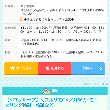
東京都港区
勤務地
竹芝駅から徒歩2分
/
浜松町駅から徒歩4分
/
大門(東京都)駅か
ら徒歩5分
/
…
◆港区にある情報セキュリティ企業◆
◆11：00～18：30のうち実働6時間、休憩60分 ※11：00～18：
勤務時間
00 または 11：30～18：30 。*。ブランクOK！。*。 例え
ば前職が、 在宅/財団法人/事務/コールセンター/受付/販売/カフェ
スタッフ スイーツ販売/ホテルフロント/化粧品販売/など 様々な
＜急募＞即日～長期／8月～9月～も相談OK！応募から最短即日
期間
業界から入社して活躍されています♪
には選考案内♪
日払いOK
/
履歴書不要
/
40～50代活躍中
/
副業・WワークOK
/
特徴
服装自由
/
電話対応なし
気になる！
応募する
詳細へ
掲載日：2026.08.06
未読
【NTTグループ】＼フルリモOK／月56万↑モニ
タリング検討・検証など