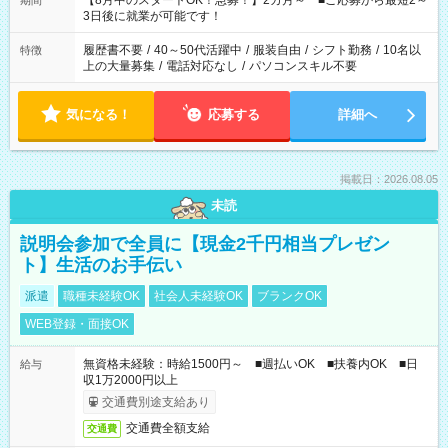
【8月中のスタートOK！急募！】2カ月～ ■ご応募から最短2～
期間
ね。 ※Wワーク希望の方へ 今ご覧のお仕事で希望する勤務時間
3日後に就業が可能です！
と、もう1つのお仕事の勤務時間。 合計で週40時間を超える場
合は応募できません。
履歴書不要
/
40～50代活躍中
/
服装自由
/
シフト勤務
/
10名以
特徴
上の大量募集
/
電話対応なし
/
パソコンスキル不要
気になる！
応募する
詳細へ
掲載日：2026.08.05
未読
説明会参加で全員に【現金2千円相当プレゼン
ト】生活のお手伝い
派遣
職種未経験OK
社会人未経験OK
ブランクOK
WEB登録・面接OK
無資格未経験：時給1500円～ ■週払いOK ■扶養内OK ■日
給与
収1万2000円以上
交通費別途支給あり
交通費全額支給
交通費