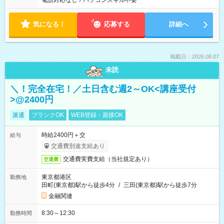
電話対応なし
/
パソコンスキル不要
気になる！
応募する
詳細へ
掲載日：2026.08.07
未読
＼！完全在宅！／土日含む週2～OK<講座受付
>@2400円
派遣
ブランクOK
WEB登録・面接OK
時給2400円＋交
給与
交通費別途支給あり
交通費実費支給（当社規定あり）
交通費
東京都港区
勤務地
田町(東京都)駅から徒歩4分
/
三田(東京都)駅から徒歩7分
金融関連
8:30～12:30
勤務時間