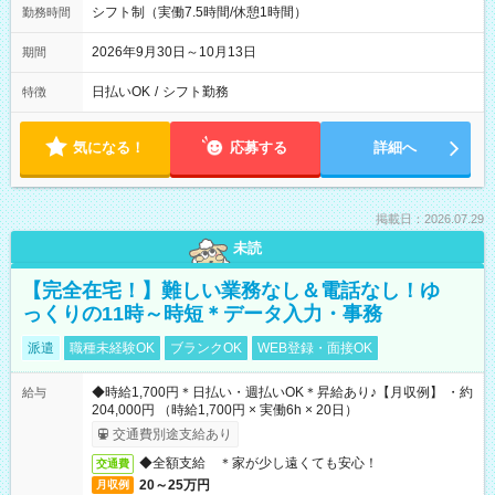
シフト制（実働7.5時間/休憩1時間）
勤務時間
2026年9月30日～10月13日
期間
日払いOK
/
シフト勤務
特徴
気になる！
応募する
詳細へ
掲載日：2026.07.29
未読
【完全在宅！】難しい業務なし＆電話なし！ゆ
っくりの11時～時短＊データ入力・事務
派遣
職種未経験OK
ブランクOK
WEB登録・面接OK
◆時給1,700円＊日払い・週払いOK＊昇給あり♪【月収例】 ・約
給与
204,000円 （時給1,700円 × 実働6h × 20日）
交通費別途支給あり
◆全額支給 ＊家が少し遠くても安心！
交通費
20～25万円
月収例