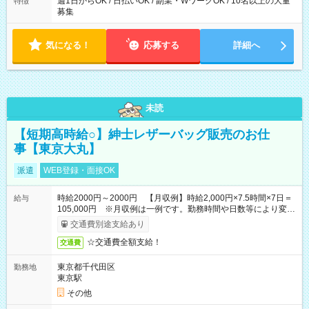
週1日からOK / 日払いOK / 副業・WワークOK / 10名以上の大量
特徴
募集
気になる！
応募する
詳細へ
未読
【短期高時給○】紳士レザーバッグ販売のお仕
事【東京大丸】
派遣
WEB登録・面接OK
時給2000円～2000円 【月収例】時給2,000円×7.5時間×7日＝
給与
105,000円 ※月収例は一例です。勤務時間や日数等により変動
いたします。
交通費別途支給あり
☆交通費全額支給！
交通費
東京都千代田区
勤務地
東京駅
その他