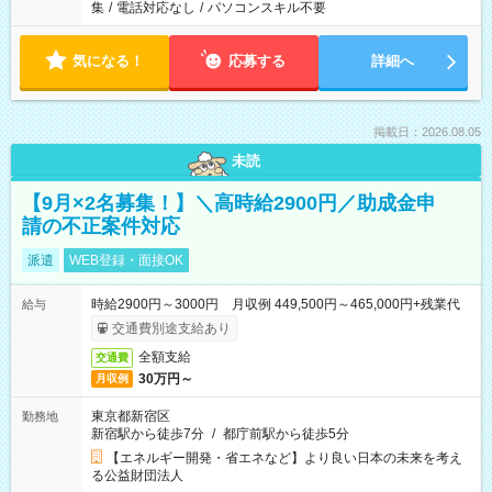
集
/
電話対応なし
/
パソコンスキル不要
気になる！
応募する
詳細へ
掲載日：2026.08.05
未読
【9月×2名募集！】＼高時給2900円／助成金申
請の不正案件対応
派遣
WEB登録・面接OK
時給2900円～3000円 月収例 449,500円～465,000円+残業代
給与
交通費別途支給あり
全額支給
交通費
30万円～
月収例
東京都新宿区
勤務地
新宿駅から徒歩7分
/
都庁前駅から徒歩5分
【エネルギー開発・省エネなど】より良い日本の未来を考え
る公益財団法人