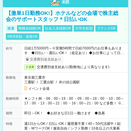
未読
【激単1日勤務OK!】ホテルなどの会場で株主総
会のサポートスタッフ＊日払いOK
派遣
職種未経験OK
社会人未経験OK
大学生歓迎
ブランクOK
WEB登録・面接OK
日給1万5000円～※実働5時間で日給7000円のお仕事もありま
給与
す ◆日払い・週払いOK！（規定あり）◆お仕事によって日給
も異なります
交通費別途支給あり
交通費別途支給あり(勤務地により異なります)
交通費
東京都三鷹市
勤務地
三鷹駅
/
三鷹台駅
/
井の頭公園駅
イベント会場
▼シフト例 ・08：00～19：00 ・09：00～18：00 ・10：00～
勤務時間
17：00 ・13：00～22：00 ・16：00～21：00 など多数！ ※お
仕事により勤務時間が異なります
即日～OK！ ◆お好きな日1日～働けます ◆急募
期間
週1日からOK
/
日払いOK
/
履歴書不要
/
40～50代活躍中
/
副
特徴
業・WワークOK
/
服装自由
/
シフト勤務
/
10名以上の大量募