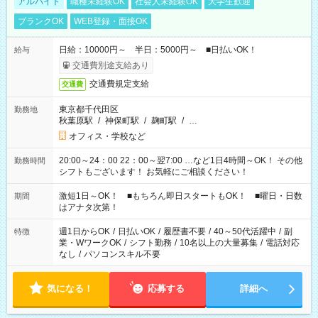
アルバイト
職種未経験OK
社会人未経験OK
大学生歓迎
ブランクOK
WEB登録・面接OK
日給：10000円～ 半日：5000円～ ■日払いOK！
給与
交通費別途支給あり
交通費規定支給
交通費
東京都千代田区
勤務地
秋葉原駅
/
神保町駅
/
麹町駅
/
…
オフィス・学校など
20:00～24：00 22：00～翌7:00 …など1日4時間～OK！ その他
勤務時間
シフトもございます！ お気軽にご相談ください！
激短1日～OK！ ■もちろん即日スタートもOK！ ■曜日・日数
期間
はアナタ次第！
週1日からOK
/
日払いOK
/
履歴書不要
/
40～50代活躍中
/
副
特徴
業・WワークOK
/
シフト勤務
/
10名以上の大量募集
/
電話対応
なし
/
パソコンスキル不要
気になる！
応募する
詳細へ