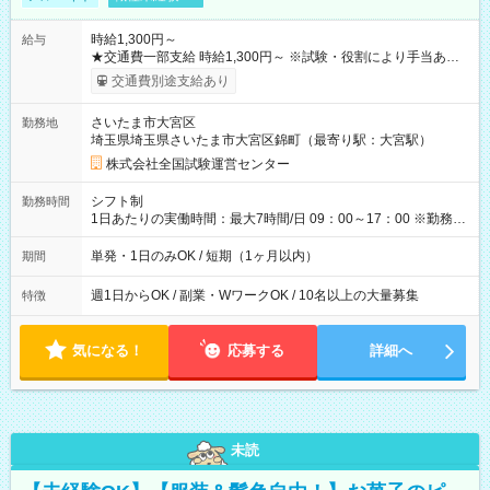
時給1,300円～
給与
★交通費一部支給 時給1,300円～ ※試験・役割により手当あり
※勤務回数により昇給あり 【即給（前払い）オプションあ
交通費別途支給あり
り！】 希望される場合、勤務から1週間ほどで給与の一部を受け
取れます。 ※手数料418円がかかります。 【過去試験日の収入
さいたま市大宮区
勤務地
例】 ・河合塾模擬試験 8:30～17:30（休憩1時間） 時給1,300円
埼玉県埼玉県さいたま市大宮区錦町（最寄り駅：大宮駅）
×8時間＝日収10,400円＋交通費 ※当日の役割により時給＋100
円の場合あり ・国家試験 7:00～13:30（休憩なし） 時給1,300
株式会社全国試験運営センター
円（役割手当＋100円）×6時間＝日収8,400円＋交通費 【試用期
間】試用期間なし
シフト制
勤務時間
1日あたりの実働時間：最大7時間/日 09：00～17：00 ※勤務時
間は 試験により異なります。
単発・1日のみOK / 短期（1ヶ月以内）
期間
週1日からOK / 副業・WワークOK / 10名以上の大量募集
特徴
気になる！
応募する
詳細へ
未読