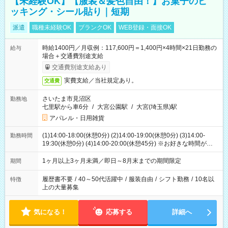
【未経験OK】【服装＆髪色自由！】お菓子のピ
ッキング・シール貼り｜短期
派遣
職種未経験OK
ブランクOK
WEB登録・面接OK
時給1400円／月収例：117,600円＝1,400円×4時間×21日勤務の
給与
場合＋交通費別途支給
交通費別途支給あり
実費支給／当社規定あり。
交通費
さいたま市見沼区
勤務地
七里駅から車6分
/
大宮公園駅
/
大宮(埼玉県)駅
アパレル・日用雑貨
(1)14:00-18:00(休憩0分) (2)14:00-19:00(休憩0分) (3)14:00-
勤務時間
19:30(休憩0分) (4)14:00-20:00(休憩45分) ※お好きな時間が選べ
ます
1ヶ月以上3ヶ月未満／即日～8月末までの期間限定
期間
履歴書不要
/
40～50代活躍中
/
服装自由
/
シフト勤務
/
10名以
特徴
上の大量募集
気になる！
応募する
詳細へ