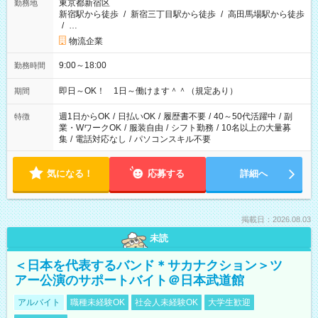
東京都新宿区
勤務地
新宿駅から徒歩
/
新宿三丁目駅から徒歩
/
高田馬場駅から徒歩
/
…
物流企業
9:00～18:00
勤務時間
即日～OK！ 1日～働けます＾＾（規定あり）
期間
週1日からOK
/
日払いOK
/
履歴書不要
/
40～50代活躍中
/
副
特徴
業・WワークOK
/
服装自由
/
シフト勤務
/
10名以上の大量募
集
/
電話対応なし
/
パソコンスキル不要
気になる！
応募する
詳細へ
掲載日：2026.08.03
未読
＜日本を代表するバンド＊サカナクション＞ツ
アー公演のサポートバイト＠日本武道館
アルバイト
職種未経験OK
社会人未経験OK
大学生歓迎