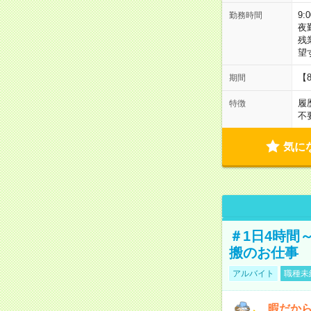
9:
勤務時間
夜
残
望
【
期間
履
特徴
不
気に
＃1日4時間
搬のお仕事
アルバイト
職種未
暇だか