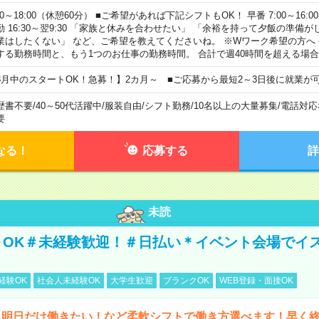
00～18:00（休憩60分） ■ご希望があれば下記シフトもOK！ 早番 7:00～16:00 遅
勤 16:30～翌9:30 「家族と休みを合わせたい」 「余裕を持って夕飯の準備
業はしたくない」 など、ご希望を教えてくださいね。 ※Wワーク希望の方へ
する勤務時間と、もう1つのお仕事の勤務時間。 合計で週40時間を超える場
8月中のスタートOK！急募！】2カ月～ ■ご応募から最短2～3日後に就業が
歴書不要
/
40～50代活躍中
/
服装自由
/
シフト勤務
/
10名以上の大量募集
/
電話対応
要
なる！
応募する
詳
未読
～OK＃未経験歓迎！＃日払い＊イベント会場でイ
経験OK
社会人未経験OK
大学生歓迎
ブランクOK
WEB登録・面接OK
ら明日だけ働きたい！など柔軟シフトで働き方選べます！早く