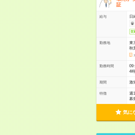
証
日
給与
交
東
勤務地
秋
09
勤務時間
4
激
期間
週
特徴
募
気に