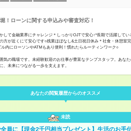
堀！ローンに関する申込みや審査対応！
かして金融業界にチャレンジ＊しっかりOJTで安心↑*長期で活躍してい
の方が近くにて安心です○残業ほぼなし&土日祝日休み＊社食・休憩室
ビル内にローソンやATMもあり便利！慣れたらルーティンワーク○
囲気の職場です。未経験歓迎のお仕事が豊富なテンプスタッフ。あなた
に、未来につながる一歩を支えます。
あなたの閲覧履歴からのオススメ
未読
全員に【現金2千円相当プレゼント】生活のお手