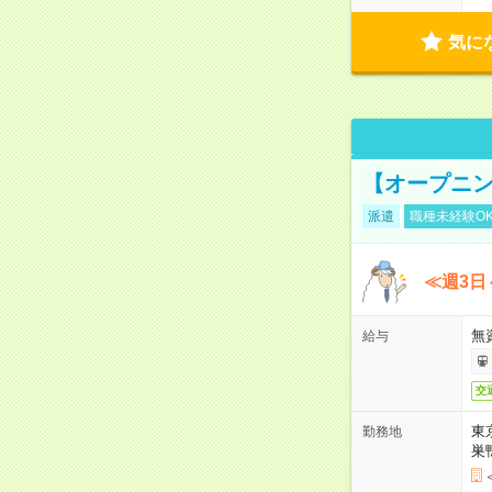
気に
【オープニン
派遣
職種未経験O
≪週3日
無
給与
交
東
勤務地
巣