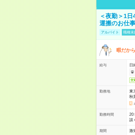
＜夜勤＞1日
運搬のお仕
アルバイト
職種未
暇だか
日
給与
交
東
勤務地
秋
2
勤務時間
談
激
期間