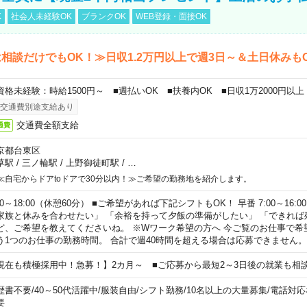
K
社会人未経験OK
ブランクOK
WEB登録・面接OK
相談だけでもOK！≫日収1.2万円以上で週3日～＆土日休みも
資格未経験：時給1500円～ ■週払いOK ■扶養内OK ■日収1万2000円以上
交通費別途支給あり
交通費全額支給
通費
京都台東区
草駅
/
三ノ輪駅
/
上野御徒町駅
/
…
≪自宅からドアtoドアで30分以内！≫ご希望の勤務地を紹介します。
00～18:00（休憩60分） ■ご希望があれば下記シフトもOK！ 早番 7:00～16:00 遅
家族と休みを合わせたい」 「余裕を持って夕飯の準備がしたい」 「できれば
ど、ご希望を教えてくださいね。 ※Wワーク希望の方へ 今ご覧のお仕事で希
う1つのお仕事の勤務時間。 合計で週40時間を超える場合は応募できません。
現在も積極採用中！急募！】2カ月～ ■ご応募から最短2～3日後の就業も相
歴書不要
/
40～50代活躍中
/
服装自由
/
シフト勤務
/
10名以上の大量募集
/
電話対応
要