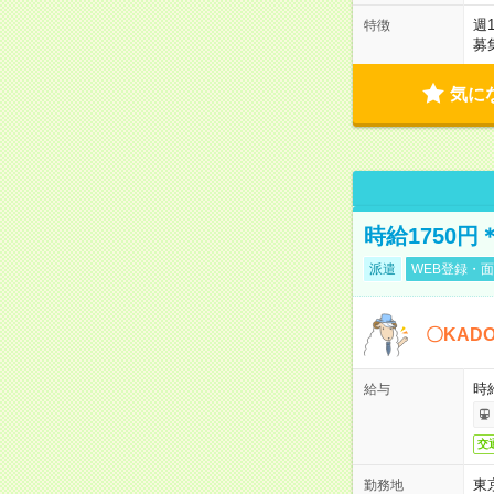
週
特徴
募
気に
時給1750
派遣
WEB登録・面
〇KAD
時給
給与
交
東
勤務地