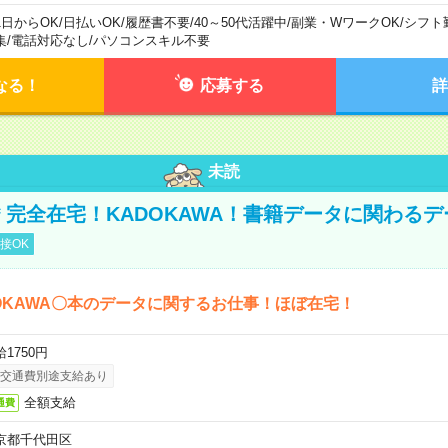
1日からOK
/
日払いOK
/
履歴書不要
/
40～50代活躍中
/
副業・WワークOK
/
シフト
集
/
電話対応なし
/
パソコンスキル不要
なる！
応募する
詳
未読
円＊完全在宅！KADOKAWA！書籍データに関わる
接OK
OKAWA〇本のデータに関するお仕事！ほぼ在宅！
1750円
交通費別途支給あり
全額支給
通費
京都千代田区