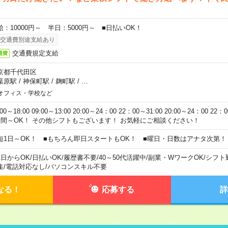
給：10000円～ 半日：5000円～ ■日払いOK！
交通費別途支給あり
交通費規定支給
通費
京都千代田区
葉原駅
/
神保町駅
/
麹町駅
/
…
オフィス・学校など
:00～18:00 09:00～13:00 20:00～24：00 22：00～31:00 20:00～24：00 2
時間～OK！ その他シフトもございます！ お気軽にご相談ください！
短1日～OK！ ■もちろん即日スタートもOK！ ■曜日・日数はアナタ次第！
1日からOK
/
日払いOK
/
履歴書不要
/
40～50代活躍中
/
副業・WワークOK
/
シフト
集
/
電話対応なし
/
パソコンスキル不要
なる！
応募する
詳