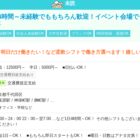
未読
4時間～未経験でももちろん歓迎！イベント会場で
事
経験OK
社会人未経験OK
大学生歓迎
ブランクOK
WEB登録・面接OK
ら明日だけ働きたい！など柔軟シフトで働き方選べます！嬉し
給：12500円～ 半日：5000円～ ■日払いOK！
交通費別途支給あり
交通費規定支給
通費
京都千代田区
葉原駅
/
神保町駅
/
麹町駅
/
…
オフィス・学校など
0:00～24：00 22：00～翌7:00 …など1日4時間～OK！ その他シフトもござ
ください！
短1日～OK！ ■もちろん即日スタートもOK！ ■曜日・日数はアナタ次第！