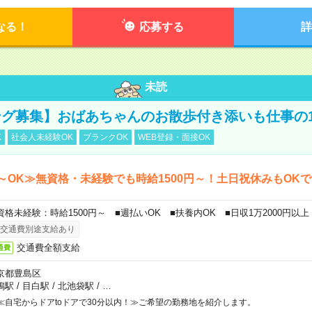
なる！
応募する
詳
未読
グ募集】おばあちゃんのお散歩付き添いも仕事の
K
社会人未経験OK
ブランクOK
WEB登録・面接OK
～OK≫無資格・未経験でも時給1500円～！土日祝休みもOK
資格未経験：時給1500円～ ■週払いOK ■扶養内OK ■日収1万2000円以上
交通費別途支給あり
交通費全額支給
通費
京都豊島区
鴨駅
/
目白駅
/
北池袋駅
/
…
≪自宅からドアtoドアで30分以内！≫ご希望の勤務地を紹介します。