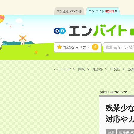
エン派遣
71573
件
エン バイト
82531
件
0
気になるリスト
保存した希
バイトTOP
関東
東京都
中央区
残業
掲載日 :
2026
/
07
/
22
残業少
対応や
派遣
職種未経