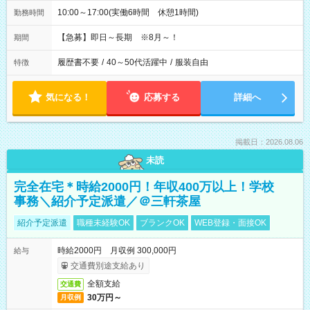
10:00～17:00(実働6時間 休憩1時間)
勤務時間
【急募】即日～長期 ※8月～！
期間
履歴書不要
/
40～50代活躍中
/
服装自由
特徴
気になる！
応募する
詳細へ
掲載日：2026.08.06
未読
完全在宅＊時給2000円！年収400万以上！学校
事務＼紹介予定派遣／＠三軒茶屋
紹介予定派遣
職種未経験OK
ブランクOK
WEB登録・面接OK
時給2000円 月収例 300,000円
給与
交通費別途支給あり
全額支給
交通費
30万円～
月収例