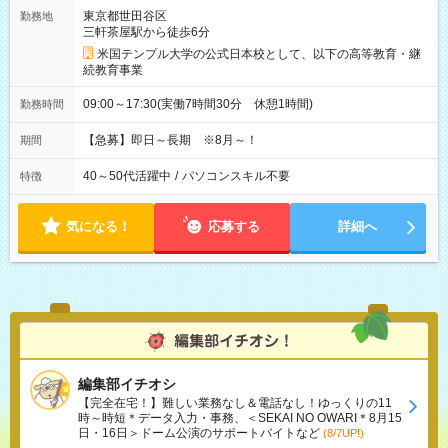
東京都世田谷区
勤務地
三軒茶屋駅から徒歩6分
米国テンプル大学の公式日本校として、以下の高等教育・継
続教育事業
09:00～17:30(実働7時間30分 休憩1時間)
勤務時間
【急募】即日～長期 ※8月～！
期間
40～50代活躍中
/
パソコンスキル不要
特徴
気になる！
応募する
詳細へ
編集部イチオシ
【完全在宅！】難しい業務なし＆電話なし！ゆっくりの11
時～時短＊データ入力・事務、＜SEKAI NO OWARI＊8月15
日・16日＞ドーム公演のサポートバイトなど
(8/7UP!)