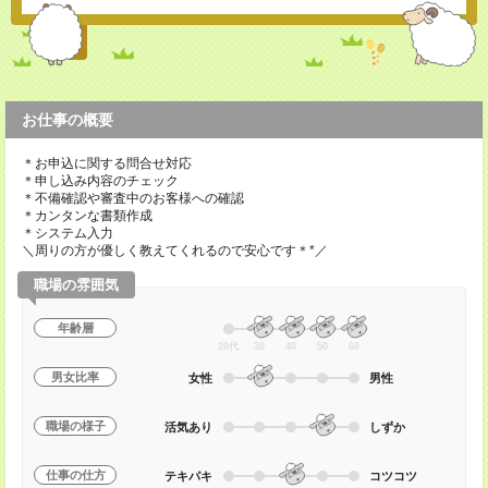
お仕事の概要
＊お申込に関する問合せ対応
＊申し込み内容のチェック
＊不備確認や審査中のお客様への確認
＊カンタンな書類作成
＊システム入力
＼周りの方が優しく教えてくれるので安心です＊*／
職場の雰囲気
年齢層
20代
30
40
50
60
男女比率
女性
男性
職場の様子
活気あり
しずか
仕事の仕方
テキパキ
コツコツ