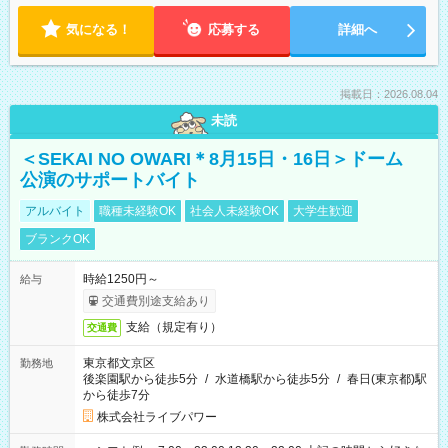
気になる！
応募する
詳細へ
掲載日：2026.08.04
未読
＜SEKAI NO OWARI＊8月15日・16日＞ドーム
公演のサポートバイト
アルバイト
職種未経験OK
社会人未経験OK
大学生歓迎
ブランクOK
時給1250円～
給与
交通費別途支給あり
支給（規定有り）
交通費
東京都文京区
勤務地
後楽園駅から徒歩5分
/
水道橋駅から徒歩5分
/
春日(東京都)駅
から徒歩7分
株式会社ライブパワー