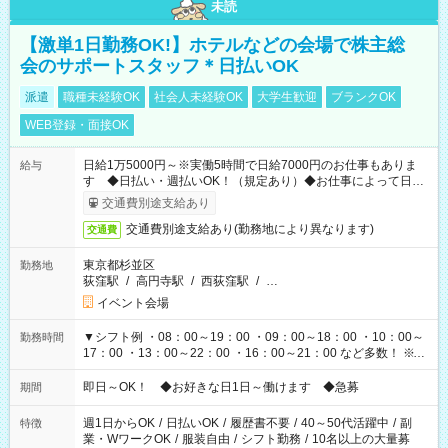
未読
【激単1日勤務OK!】ホテルなどの会場で株主総
会のサポートスタッフ＊日払いOK
派遣
職種未経験OK
社会人未経験OK
大学生歓迎
ブランクOK
WEB登録・面接OK
日給1万5000円～※実働5時間で日給7000円のお仕事もありま
給与
す ◆日払い・週払いOK！（規定あり）◆お仕事によって日給
も異なります
交通費別途支給あり
交通費別途支給あり(勤務地により異なります)
交通費
東京都杉並区
勤務地
荻窪駅
/
高円寺駅
/
西荻窪駅
/
…
イベント会場
▼シフト例 ・08：00～19：00 ・09：00～18：00 ・10：00～
勤務時間
17：00 ・13：00～22：00 ・16：00～21：00 など多数！ ※お
仕事により勤務時間が異なります
即日～OK！ ◆お好きな日1日～働けます ◆急募
期間
週1日からOK
/
日払いOK
/
履歴書不要
/
40～50代活躍中
/
副
特徴
業・WワークOK
/
服装自由
/
シフト勤務
/
10名以上の大量募