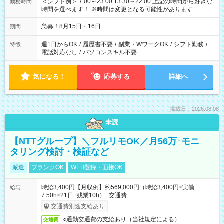
＜シフト例＞ 7:00～23:00 13:30～22:00 上記の時間から好きな
勤務時間
時間を選べます！ ※時間は変更となる可能性があります
急募！8月15日・16日
期間
週1日からOK
/
履歴書不要
/
副業・WワークOK
/
シフト勤務
/
特徴
電話対応なし
/
パソコンスキル不要
気になる！
応募する
詳細へ
掲載日：2026.08.08
未読
【NTTグループ】＼フルリモOK／月56万↑モニ
タリング検討・検証など
派遣
ブランクOK
WEB登録・面接OK
時給3,400円【月収例】約569,000円（時給3,400円×実働
給与
7.50h×21日+残業10h）+交通費
交通費別途支給あり
○通勤交通費の支給あり（当社規定による）
交通費