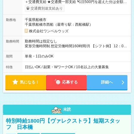
＋交通費支給 ★交通費一部支給 ┗1日500円を超えた分は全額支
給！ ※往復500円以内の方は自己負担となります ★日払いOK！
交通費別途支給あり
（規定あり） ┗働いたその日に現金GET♪ お仕事後はコンビニ
ATMから 日払い分を引き落とせます！ 【試用期間】試用期間
千葉県船橋市
勤務地
なし
千葉県船橋市西船（最寄り駅：西船橋駅）
株式会社ワンベルウッズ
勤務時間は指定なし
勤務時間
変形労働時間制 想定労働時間160時間/月 【シフト例】 12：00
～22：00
単発・1日のみOK
期間
日払いOK / 副業・WワークOK / 10名以上の大量募集
特徴
気になる！
応募する
詳細へ
未読
特別時給1800円【ヴァレクストラ】短期スタッ
フ 日本橋