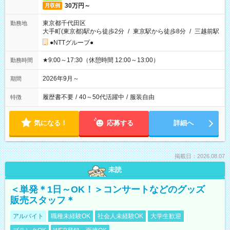
30万円～
月収例
東京都千代田区
勤務地
大手町(東京都)駅から徒歩2分
/
東京駅から徒歩8分
/
三越前駅
●NTTグループ●
★9:00～17:30（休憩時間 12:00～13:00）
勤務時間
2026年9月～
期間
履歴書不要
/
40～50代活躍中
/
服装自由
特徴
気になる！
応募する
詳細へ
掲載日：2026.08.07
未読
＜単発＊1日～OK！＞コンサートなどのグッズ
販売スタッフ＊
アルバイト
職種未経験OK
社会人未経験OK
大学生歓迎