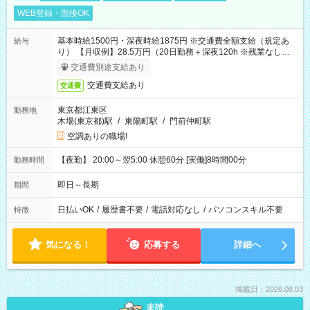
WEB登録・面接OK
基本時給1500円・深夜時給1875円 ※交通費全額支給（規定あ
給与
り） 【月収例】28.5万円（20日勤務＋深夜120h ※残業なしの場
合）
交通費別途支給あり
交通費支給あり
交通費
東京都江東区
勤務地
木場(東京都)駅
/
東陽町駅
/
門前仲町駅
空調ありの職場!
【夜勤】 20:00～翌5:00 休憩60分 [実働]8時間00分
勤務時間
即日～長期
期間
日払いOK
/
履歴書不要
/
電話対応なし
/
パソコンスキル不要
特徴
気になる！
応募する
詳細へ
掲載日：2026.08.03
未読