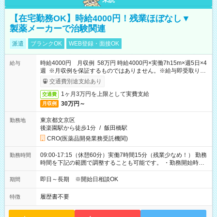
【在宅勤務OK】時給4000円！残業ほぼなし▼
製薬メーカーで治験関連
派遣
ブランクOK
WEB登録・面接OK
時給4000円 月収例 58万円 時給4000円×実働7h15m×週5日×4
給与
週 ※月収例を保証するものではありません。※給与即受取りサ
ービス利用可（利用条件有）
交通費別途支給あり
1ヶ月3万円を上限として実費支給
交通費
30万円～
月収例
東京都文京区
勤務地
後楽園駅から徒歩1分
/
飯田橋駅
CRO(医薬品開発業務受託機関)
09:00-17:15（休憩60分）実働7時間15分（残業少なめ！） 勤務
勤務時間
時間を下記の範囲で調整することも可能です。 ・勤務開始時
間 09:00～10:00 ・勤務終了時間 16:00～17:15 ・実働
05:00～07:15
即日～長期 ※開始日相談OK
期間
履歴書不要
特徴