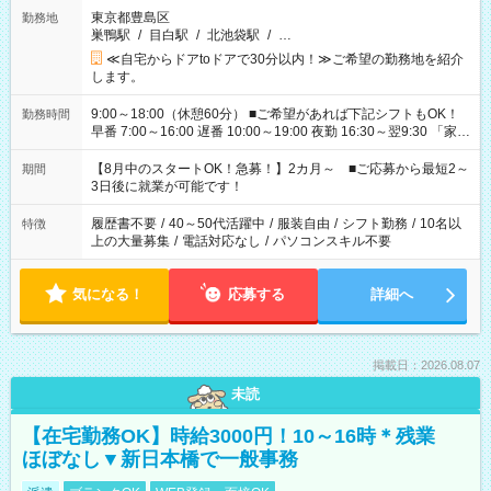
東京都豊島区
勤務地
巣鴨駅
/
目白駅
/
北池袋駅
/
…
≪自宅からドアtoドアで30分以内！≫ご希望の勤務地を紹介
します。
9:00～18:00（休憩60分） ■ご希望があれば下記シフトもOK！
勤務時間
早番 7:00～16:00 遅番 10:00～19:00 夜勤 16:30～翌9:30 「家族
と休みを合わせたい」 「余裕を持って夕飯の準備がしたい」
「できれば残業はしたくない」 など、ご希望を教えてください
【8月中のスタートOK！急募！】2カ月～ ■ご応募から最短2～
期間
ね。 ※Wワーク希望の方へ 今ご覧のお仕事で希望する勤務時間
3日後に就業が可能です！
と、もう1つのお仕事の勤務時間。 合計で週40時間を超える場
合は応募できません。
履歴書不要
/
40～50代活躍中
/
服装自由
/
シフト勤務
/
10名以
特徴
上の大量募集
/
電話対応なし
/
パソコンスキル不要
気になる！
応募する
詳細へ
掲載日：2026.08.07
未読
【在宅勤務OK】時給3000円！10～16時＊残業
ほぼなし▼新日本橋で一般事務