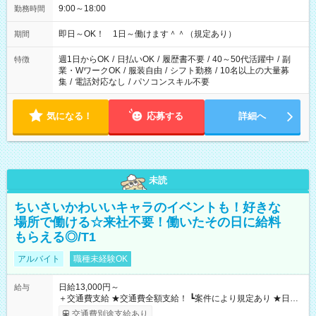
9:00～18:00
勤務時間
即日～OK！ 1日～働けます＾＾（規定あり）
期間
週1日からOK
/
日払いOK
/
履歴書不要
/
40～50代活躍中
/
副
特徴
業・WワークOK
/
服装自由
/
シフト勤務
/
10名以上の大量募
集
/
電話対応なし
/
パソコンスキル不要
気になる！
応募する
詳細へ
未読
ちいさいかわいいキャラのイベントも！好きな
場所で働ける☆来社不要！働いたその日に給料
もらえる◎/T1
アルバイト
職種未経験OK
日給13,000円～
給与
＋交通費支給 ★交通費全額支給！ ┗案件により規定あり ★日払
いOK！（規定あり） ┗働いたその日に現金GET♪ お仕事後はコ
交通費別途支給あり