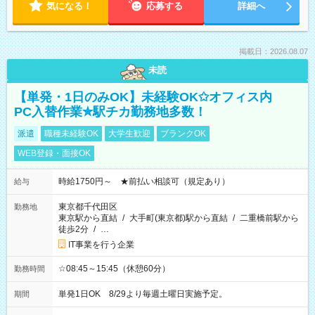
気になる！
応募する
詳細へ
掲載日：2026.08.07
未読
【単発・1日のみOK】未経験OK✩オフィス内
PC入替作業✮駅チカ勤務地多数！
派遣
職種未経験OK
大学生歓迎
ブランクOK
WEB登録・面接OK
時給1750円～ ★前払い相談可（規定あり）
給与
東京都千代田区
勤務地
東京駅から直結
/
大手町(東京都)駅から直結
/
二重橋前駅から
徒歩2分
/
…
IT事業を行う企業
☆08:45～15:45（休憩60分）
勤務時間
単発1日OK 8/29より毎週土曜日実施予定。
期間