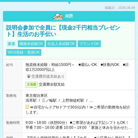
掲載日：2026.08.09
未読
説明会参加で全員に【現金2千円相当プレゼン
ト】生活のお手伝い
派遣
職種未経験OK
社会人未経験OK
ブランクOK
WEB登録・面接OK
無資格未経験：時給1500円～ ■週払いOK ■扶養内OK ■日
給与
収1万2000円以上
交通費別途支給あり
交通費全額支給
交通費
東京都台東区
勤務地
浅草駅
/
三ノ輪駅
/
上野御徒町駅
/
…
≪自宅からドアtoドアで30分以内！≫ご希望の勤務地を紹介
します。
9:00～18:00（休憩60分） ■ご希望があれば下記シフトもOK！
勤務時間
早番 7:00～16:00 遅番 10:00～19:00 「家族と休みを合わせた
い」 「余裕を持って夕飯の準備がしたい」 「できれば残業はし
たくない」 など、ご希望を教えてくださいね。 ※Wワーク希望