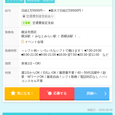
ブランクOK
WEB登録・面接OK
日給1万5000円～ ■最大で日給2万8500円！
給与
交通費別途支給あり
交通費規定支給
交通費
横浜市西区
勤務地
横浜駅
/
みなとみらい駅
/
西横浜駅
/
…
イベント会場
＜シフト例＞ いろいろなシフトで働けます！ ■7:00-24:00
勤務時間
■8:00-21:00 ■9:00-21:00 ■18:00-翌7:00 ■20:30-翌11:00 など
単発1日～OK!
期間
週1日からOK
/
日払いOK
/
履歴書不要
/
40～50代活躍中
/
副
特徴
業・WワークOK
/
服装自由
/
シフト勤務
/
電話対応なし
/
パソ
コンスキル不要
気になる！
応募する
詳細へ
掲載日：2026.08.08