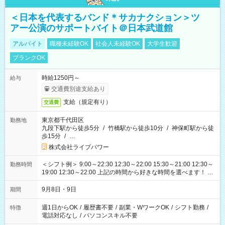
＜日本を代表するバンド＊サカナクション＞ツ
アー公演のサポートバイト＠日本武道館
アルバイト
職種未経験OK
社会人未経験OK
大学生歓迎
ブランクOK
時給1250円～
給与
交通費別途支給あり
支給（規定有り）
交通費
東京都千代田区
勤務地
九段下駅から徒歩5分
/
竹橋駅から徒歩10分
/
神保町駅から徒
歩15分
/
…
株式会社ライブパワー
＜シフト例＞ 9:00～22:30 12:30～22:00 15:30～21:00 12:30～
勤務時間
19:00 12:30～22:00 上記の時間から好きな時間を選べます！ ※
時間は変更となる可能性があります
9月8日・9日
期間
週1日からOK
/
履歴書不要
/
副業・WワークOK
/
シフト勤務
/
特徴
電話対応なし
/
パソコンスキル不要