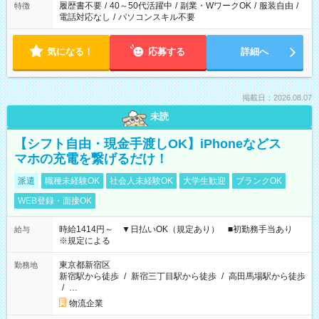
履歴書不要
/
40～50代活躍中
/
副業・WワークOK
/
服装自由
/
特徴
電話対応なし
/
パソコンスキル不要
気になる！
応募する
詳細へ
掲載日：2026.08.07
未読
【シフト自由・現金手渡しOK】iPhoneなどス
マホの充電を繋げるだけ！
派遣
職種未経験OK
社会人未経験OK
大学生歓迎
ブランクOK
WEB登録・面接OK
時給1414円～ ▼日払いOK（規定あり） ■初勤務手当あり
給与
※規定による
東京都新宿区
勤務地
新宿駅から徒歩
/
新宿三丁目駅から徒歩
/
高田馬場駅から徒歩
/
…
物流企業