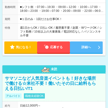
■シフト例 ・07:00～19:30 ・09:00～12:00 ・10:00～17:00 ・
勤務時間
18:00～23:00 ・19:00～07:00 ・20:00～09:00 ・22:00～06:00
etc ★最短で3時間で5,120円のお仕事から 15時間で2万円近く稼
げるお仕事も！ ご希望のお時間に合わせてご紹介！ ※シフトは
■１日のみ・1回だけお仕事OK！
期間
現場によって異なります。 ※勿論、休憩時間はあるのでご安心
ください！
週1日からOK
/
日払いOK
/
履歴書不要
/
副業・WワークOK
/
シ
特徴
フト勤務
/
10名以上の大量募集
/
電話対応なし
/
パソコンスキ
ル不要
気になる！
応募する
詳細へ
未読
サマソニなど人気音楽イベントも！好きな場所
で働ける☆来社不要！働いたその日に給料もら
える日払い/T1
アルバイト
職種未経験OK
日給12,000円～
給与