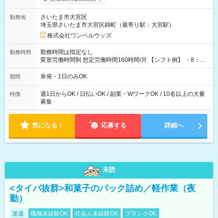
ンビニATMから 日払い分を引き落とせます！ 【試用期間】試
用期間なし
さいたま市大宮区
勤務地
埼玉県さいたま市大宮区錦町（最寄り駅：大宮駅）
株式会社ワンベルウッズ
勤務時間は指定なし
勤務時間
変形労働時間制 想定労働時間160時間/月 【シフト例】 ・8：00
～21：00
単発・1日のみOK
期間
週1日からOK / 日払いOK / 副業・WワークOK / 10名以上の大量
特徴
募集
気になる！
応募する
詳細へ
未読
<タイパ抜群>和菓子のパック詰め／軽作業（夜
勤）
派遣
職種未経験OK
社会人未経験OK
ブランクOK