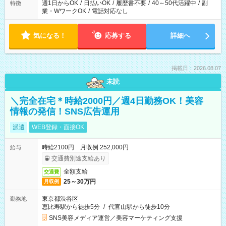
週1日からOK
/
日払いOK
/
履歴書不要
/
40～50代活躍中
/
副
特徴
業・WワークOK
/
電話対応なし
気になる！
応募する
詳細へ
掲載日：2026.08.07
未読
＼完全在宅＊時給2000円／週4日勤務OK！美容
情報の発信！SNS広告運用
派遣
WEB登録・面接OK
時給2100円 月収例 252,000円
給与
交通費別途支給あり
全額支給
交通費
25～30万円
月収例
東京都渋谷区
勤務地
恵比寿駅から徒歩5分
/
代官山駅から徒歩10分
SNS美容メディア運営／美容マーケティング支援