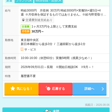
派遣
ブランクOK
WEB登録・面接OK
時給3000円 月収例 30万円 時給3000円×実働5h×週5日×4
給与
週 ※月収例を保証するものではありません。※給与即受取りサ
ービス利用可（利用条件有）
交通費別途支給あり
1ヶ月3万円を上限として実費支給
交通費
30万円～
月収例
東京都中央区
勤務地
新日本橋駅から徒歩3分
/
三越前駅から徒歩1分
サ－ビス
10:00-16:00（休憩60分）実働5時間（残業少なめ！）
勤務時間
2026年09月01日～長期 ※開始日相談OK ※9月～！
期間
履歴書不要
特徴
気になる！
応募する
詳細へ
掲載日：2026.08.06
未読