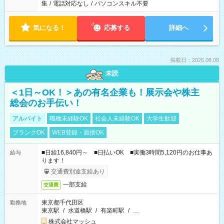
集
/
電話対応なし
/
パソコンスキル不要
気になる！
応募する
詳細へ
掲載日：2026.08.08
未読
＜1日～OK！＞あの有名企業も！展示会や株主
総会のお手伝い！
アルバイト
職種未経験OK
社会人未経験OK
大学生歓迎
ブランクOK
WEB登録・面接OK
■日給16,840円～ ■日払いOK ■実働3時間5,120円のお仕事あ
給与
ります！
交通費別途支給あり
一部支給
交通費
東京都千代田区
勤務地
東京駅
/
水道橋駅
/
有楽町駅
/
…
株式会社マッシュ