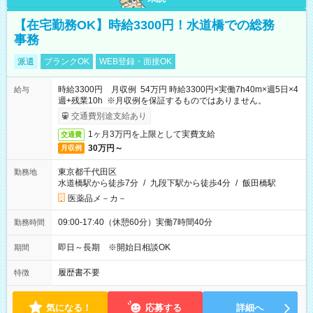
【在宅勤務OK】時給3300円！水道橋での総務
事務
派遣
ブランクOK
WEB登録・面接OK
時給3300円 月収例 54万円 時給3300円×実働7h40m×週5日×4
給与
週+残業10h ※月収例を保証するものではありません。
交通費別途支給あり
1ヶ月3万円を上限として実費支給
交通費
30万円～
月収例
東京都千代田区
勤務地
水道橋駅から徒歩7分
/
九段下駅から徒歩4分
/
飯田橋駅
医薬品メ－カ－
09:00-17:40（休憩60分）実働7時間40分
勤務時間
即日～長期 ※開始日相談OK
期間
履歴書不要
特徴
気になる！
応募する
詳細へ