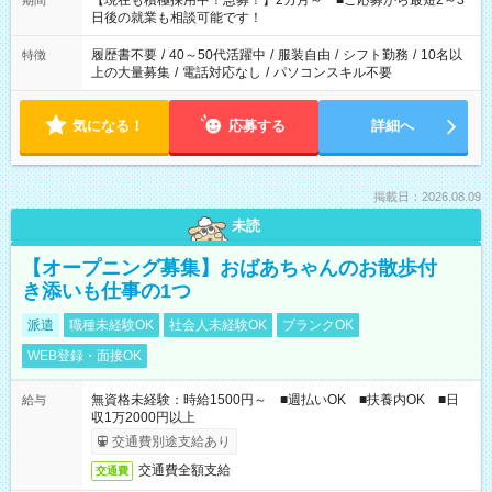
【現在も積極採用中！急募！】2カ月～ ■ご応募から最短2～3
期間
の方へ 今ご覧のお仕事で希望する勤務時間と、もう1つのお仕事
日後の就業も相談可能です！
の勤務時間。 合計で週40時間を超える場合は応募できません。
履歴書不要
/
40～50代活躍中
/
服装自由
/
シフト勤務
/
10名以
特徴
上の大量募集
/
電話対応なし
/
パソコンスキル不要
気になる！
応募する
詳細へ
掲載日：2026.08.09
未読
【オープニング募集】おばあちゃんのお散歩付
き添いも仕事の1つ
派遣
職種未経験OK
社会人未経験OK
ブランクOK
WEB登録・面接OK
無資格未経験：時給1500円～ ■週払いOK ■扶養内OK ■日
給与
収1万2000円以上
交通費別途支給あり
交通費全額支給
交通費