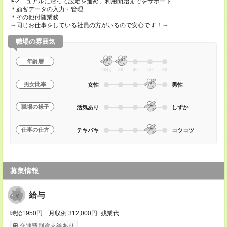
┗マニュアルに沿って設定を進め、利用開始までをサポート
＊顧客データの入力・管理
＊その他付随業務
～同じお仕事をしている社員の方がいるので安心です！～
職場の雰囲気
年齢層
20代
30
40
50
60
男女比率
女性
男性
職場の様子
活気あり
しずか
仕事の仕方
テキパキ
コツコツ
募集情報
給与
時給1950円 月収例 312,000円+残業代
交通費別途支給あり