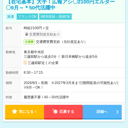
【在宅基本】大手！広報アシ〇2100円エルダー
〇9月～＊50代活躍中
派遣
ブランクOK
WEB登録・面接OK
時給2100円＋交
給与
交通費別途支給あり
交通費実費支給（当社規定あり）
交通費
東京都中央区
勤務地
三越前駅から徒歩2分
/
新日本橋駅から徒歩5分
三越前駅近くの企業
8:30～17:15
勤務時間
2026/9/1～長期 ※2027年3月末まで(期間延長の可能性あり)
期間
※9月～OK！
履歴書不要
/
40～50代活躍中
特徴
気になる！
応募する
詳細へ