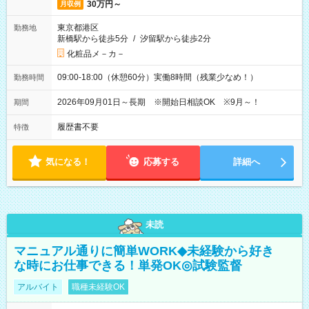
30万円～
月収例
東京都港区
勤務地
新橋駅から徒歩5分
/
汐留駅から徒歩2分
化粧品メ－カ－
09:00-18:00（休憩60分）実働8時間（残業少なめ！）
勤務時間
2026年09月01日～長期 ※開始日相談OK ※9月～！
期間
履歴書不要
特徴
気になる！
応募する
詳細へ
未読
マニュアル通りに簡単WORK◆未経験から好き
な時にお仕事できる！単発OK◎試験監督
アルバイト
職種未経験OK