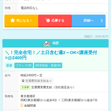
電話対応なし
特徴
気になる！
応募する
詳細へ
掲載日：2026.08.07
未読
＼！完全在宅！／土日含む週2～OK<講座受付
>@2400円
派遣
ブランクOK
WEB登録・面接OK
時給2400円＋交
給与
交通費別途支給あり
交通費実費支給（当社規定あり）
交通費
東京都港区
勤務地
田町(東京都)駅から徒歩4分
/
三田(東京都)駅から徒歩7分
金融関連