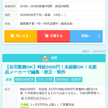
10:00～18:00(実働7時間 休憩1時間)
勤務時間
2026年08月下旬～長期 ※8月～！
期間
履歴書不要
/
40～50代活躍中
/
服装自由
特徴
気になる！
応募する
詳細へ
掲載日：2026.08.07
未読
【在宅勤務OK】時給2000円！未経験OK！化粧
品メーカーで編集・校正・制作
派遣
職種未経験OK
ブランクOK
WEB登録・面接OK
時給2000円 月収例 32万円 時給2000円×実働8h×週5日×4
給与
週 ※月収例を保証するものではありません。※給与即受取りサ
ービス利用可（利用条件有）
交通費別途支給あり
1ヶ月3万円を上限として実費支給
交通費