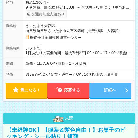
時給1,300円～
給与
★交通費一部支給 時給1,300円～ ※試験・役割により手当あり
※勤務回数により昇給あり 【即給（前払い）オプションあ
交通費別途支給あり
り！】 希望される場合、勤務から1週間ほどで給与の一部を受け
取れます。 ※手数料418円がかかります。 【過去試験日の収入
さいたま市大宮区
勤務地
例】 ・河合塾模擬試験 8:30～17:30（休憩1時間） 時給1,300円
埼玉県埼玉県さいたま市大宮区錦町（最寄り駅：大宮駅）
×8時間＝日収10,400円＋交通費 ※当日の役割により時給＋100
円の場合あり ・国家試験 7:00～13:30（休憩なし） 時給1,300
株式会社全国試験運営センター
円（役割手当＋100円）×6時間＝日収8,400円＋交通費 【試用期
間】試用期間なし
シフト制
勤務時間
1日あたりの実働時間：最大7時間/日 09：00～17：00 ※勤務時
間は 試験により異なります。
単発・1日のみOK / 短期（1ヶ月以内）
期間
週1日からOK / 副業・WワークOK / 10名以上の大量募集
特徴
気になる！
応募する
詳細へ
未読
【未経験OK】【服装＆髪色自由！】お菓子のピ
ッキング・シール貼り｜短期