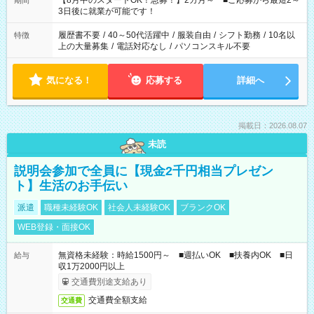
【8月中のスタートOK！急募！】2カ月～ ■ご応募から最短2～
期間
ね。 ※Wワーク希望の方へ 今ご覧のお仕事で希望する勤務時間
3日後に就業が可能です！
と、もう1つのお仕事の勤務時間。 合計で週40時間を超える場
合は応募できません。
履歴書不要
/
40～50代活躍中
/
服装自由
/
シフト勤務
/
10名以
特徴
上の大量募集
/
電話対応なし
/
パソコンスキル不要
気になる！
応募する
詳細へ
掲載日：2026.08.07
未読
説明会参加で全員に【現金2千円相当プレゼン
ト】生活のお手伝い
派遣
職種未経験OK
社会人未経験OK
ブランクOK
WEB登録・面接OK
無資格未経験：時給1500円～ ■週払いOK ■扶養内OK ■日
給与
収1万2000円以上
交通費別途支給あり
交通費全額支給
交通費