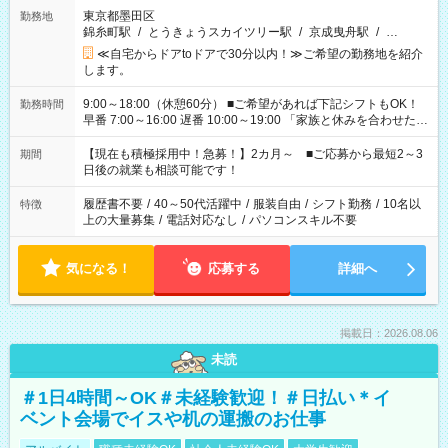
東京都墨田区
勤務地
錦糸町駅
/
とうきょうスカイツリー駅
/
京成曳舟駅
/
…
≪自宅からドアtoドアで30分以内！≫ご希望の勤務地を紹介
します。
9:00～18:00（休憩60分） ■ご希望があれば下記シフトもOK！
勤務時間
早番 7:00～16:00 遅番 10:00～19:00 「家族と休みを合わせた
い」 「余裕を持って夕飯の準備がしたい」 「できれば残業はし
たくない」 など、ご希望を教えてくださいね。 ※Wワーク希望
【現在も積極採用中！急募！】2カ月～ ■ご応募から最短2～3
期間
の方へ 今ご覧のお仕事で希望する勤務時間と、もう1つのお仕事
日後の就業も相談可能です！
の勤務時間。 合計で週40時間を超える場合は応募できません。
履歴書不要
/
40～50代活躍中
/
服装自由
/
シフト勤務
/
10名以
特徴
上の大量募集
/
電話対応なし
/
パソコンスキル不要
気になる！
応募する
詳細へ
掲載日：2026.08.06
未読
＃1日4時間～OK＃未経験歓迎！＃日払い＊イ
ベント会場でイスや机の運搬のお仕事