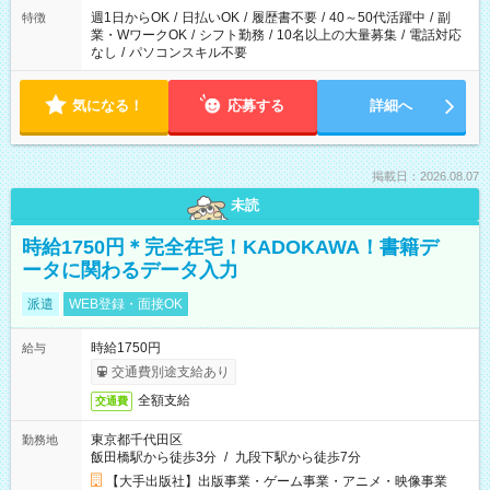
週1日からOK
/
日払いOK
/
履歴書不要
/
40～50代活躍中
/
副
特徴
業・WワークOK
/
シフト勤務
/
10名以上の大量募集
/
電話対応
なし
/
パソコンスキル不要
気になる！
応募する
詳細へ
掲載日：2026.08.07
未読
時給1750円＊完全在宅！KADOKAWA！書籍デ
ータに関わるデータ入力
派遣
WEB登録・面接OK
時給1750円
給与
交通費別途支給あり
全額支給
交通費
東京都千代田区
勤務地
飯田橋駅から徒歩3分
/
九段下駅から徒歩7分
【大手出版社】出版事業・ゲーム事業・アニメ・映像事業