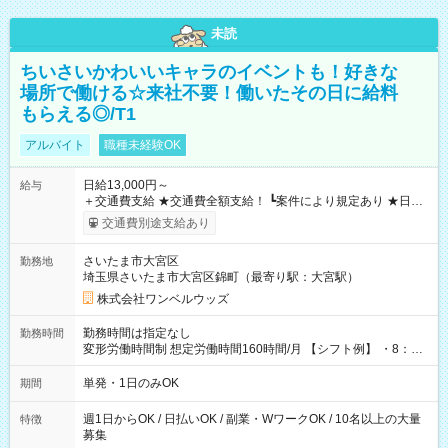
未読
ちいさいかわいいキャラのイベントも！好きな
場所で働ける☆来社不要！働いたその日に給料
もらえる◎/T1
アルバイト
職種未経験OK
日給13,000円～
給与
＋交通費支給 ★交通費全額支給！ ┗案件により規定あり ★日払
いOK！（規定あり） ┗働いたその日に現金GET♪ お仕事後はコ
交通費別途支給あり
ンビニATMから 日払い分を引き落とせます！ 【試用期間】試
用期間なし
さいたま市大宮区
勤務地
埼玉県さいたま市大宮区錦町（最寄り駅：大宮駅）
株式会社ワンベルウッズ
勤務時間は指定なし
勤務時間
変形労働時間制 想定労働時間160時間/月 【シフト例】 ・8：00
～21：00
単発・1日のみOK
期間
週1日からOK / 日払いOK / 副業・WワークOK / 10名以上の大量
特徴
募集