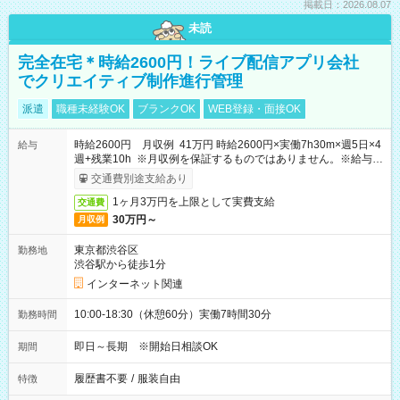
掲載日：2026.08.07
未読
完全在宅＊時給2600円！ライブ配信アプリ会社
でクリエイティブ制作進行管理
派遣
職種未経験OK
ブランクOK
WEB登録・面接OK
時給2600円 月収例 41万円 時給2600円×実働7h30m×週5日×4
給与
週+残業10h ※月収例を保証するものではありません。※給与即
受取りサービス利用可（利用条件有）
交通費別途支給あり
1ヶ月3万円を上限として実費支給
交通費
30万円～
月収例
東京都渋谷区
勤務地
渋谷駅から徒歩1分
インターネット関連
10:00-18:30（休憩60分）実働7時間30分
勤務時間
即日～長期 ※開始日相談OK
期間
履歴書不要
/
服装自由
特徴