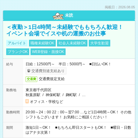
掲載日：2026.08.05
未読
＜夜勤＞1日4時間～未経験でももちろん歓迎！
イベント会場でイスや机の運搬のお仕事
アルバイト
職種未経験OK
社会人未経験OK
大学生歓迎
ブランクOK
WEB登録・面接OK
日給：12500円～ 半日：5000円～ ■日払いOK！
給与
交通費別途支給あり
交通費規定支給
交通費
東京都千代田区
勤務地
秋葉原駅
/
神保町駅
/
麹町駅
/
…
オフィス・学校など
20:00～24：00 22：00～翌7:00 …など1日4時間～OK！ その他
勤務時間
シフトもございます！ お気軽にご相談ください！
激短1日～OK！ ■もちろん即日スタートもOK！ ■曜日・日数
期間
はアナタ次第！