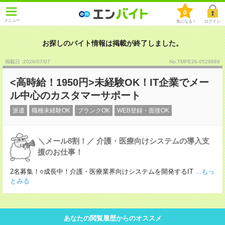
0
メニュー
気になる！
ログイン
お探しのバイト情報は掲載が終了しました。
掲載日 :2026
/
07
/
07
No.TMPE26-0529889
<高時給！1950円>未経験OK！IT企業でメー
ル中心のカスタマーサポート
派遣
職種未経験OK
ブランクOK
WEB登録・面接OK
＼メール8割！／ 介護・医療向けシステムの導入支
援のお仕事！
2名募集！○成長中！介護・医療業界向けシステムを開発するIT
...もっ
とみる
あなたの閲覧履歴からのオススメ