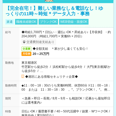
【完全在宅！】難しい業務なし＆電話なし！ゆ
っくりの11時～時短＊データ入力・事務
派遣
職種未経験OK
ブランクOK
WEB登録・面接OK
◆時給1,700円＊日払い・週払いOK＊昇給あり♪【月収例】 ・約
給与
204,000円 （時給1,700円 × 実働6h × 20日）
交通費別途支給あり
◆全額支給 ＊家が少し遠くても安心！
交通費
20～25万円
月収例
東京都港区
勤務地
竹芝駅から徒歩2分
/
浜松町駅から徒歩4分
/
大門(東京都)駅か
ら徒歩5分
/
…
◆港区にある情報セキュリティ企業◆
◆11：00～18：30のうち実働6時間、休憩60分 ※11：00～18：
勤務時間
00 または 11：30～18：30 。*。ブランクOK！。*。 例え
ば前職が、 在宅/財団法人/事務/コールセンター/受付/販売/カフェ
スタッフ スイーツ販売/ホテルフロント/化粧品販売/など 様々な
＜急募＞即日～長期／8月～9月～も相談OK！応募から最短即日
期間
業界から入社して活躍されています♪
には選考案内♪
日払いOK
/
履歴書不要
/
40～50代活躍中
/
副業・WワークOK
/
特徴
服装自由
/
電話対応なし