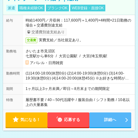
派遣
職種未経験OK
ブランクOK
WEB登録・面接OK
時給1400円／月収例：117,600円＝1,400円×4時間×21日勤務の
給与
場合＋交通費別途支給
交通費別途支給あり
実費支給／当社規定あり。
交通費
さいたま市見沼区
勤務地
七里駅から車6分
/
大宮公園駅
/
大宮(埼玉県)駅
アパレル・日用雑貨
(1)14:00-18:00(休憩0分) (2)14:00-19:00(休憩0分) (3)14:00-
勤務時間
19:30(休憩0分) (4)14:00-20:00(休憩45分) ※お好きな時間が選べ
ます
1ヶ月以上3ヶ月未満／即日～8月末までの期間限定
期間
履歴書不要
/
40～50代活躍中
/
服装自由
/
シフト勤務
/
10名以
特徴
上の大量募集
気になる！
応募する
詳細へ