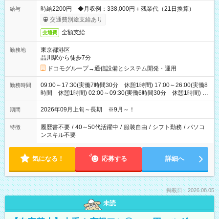
時給2200円 ◆月収例：338,000円＋残業代（21日換算）
給与
交通費別途支給あり
全額支給
交通費
東京都港区
勤務地
品川駅から徒歩7分
ドコモグループ→通信設備とシステム開発・運用
09:00～17:30(実働7時間30分 休憩1時間) 17:00～26:00(実働8
勤務時間
時間 休憩1時間) 02:00～09:30(実働6時間30分 休憩1時間) ※
日勤は就業時間1/夜勤は就業時間2.3を連続で行って頂きます
2026年09月上旬～長期 ※9月～！
期間
履歴書不要
/
40～50代活躍中
/
服装自由
/
シフト勤務
/
パソコ
特徴
ンスキル不要
気になる！
応募する
詳細へ
掲載日：2026.08.05
未読