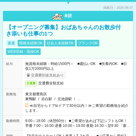
掲載日：2026.08.07
未読
【オープニング募集】おばあちゃんのお散歩付
き添いも仕事の1つ
派遣
職種未経験OK
社会人未経験OK
ブランクOK
WEB登録・面接OK
無資格未経験：時給1500円～ ■週払いOK ■扶養内OK ■日
給与
収1万2000円以上
交通費別途支給あり
交通費全額支給
交通費
東京都豊島区
勤務地
巣鴨駅
/
目白駅
/
北池袋駅
/
…
≪自宅からドアtoドアで30分以内！≫ご希望の勤務地を紹介
します。
9:00～18:00（休憩60分） ■ご希望があれば下記シフトもOK！
勤務時間
早番 7:00～16:00 遅番 10:00～19:00 夜勤 16:30～翌9:30 「家族
と休みを合わせたい」 「余裕を持って夕飯の準備がしたい」
「できれば残業はしたくない」 など、ご希望を教えてください