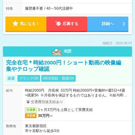
履歴書不要
/
40～50代活躍中
特徴
気になる！
応募する
詳細へ
掲載日：2026.08.07
未読
完全在宅＊時給2000円！ショート動画の映像編
集やテロップ確認
派遣
ブランクOK
WEB登録・面接OK
時給2000円 月収例 33万円 時給2000円×実働8h×週5日×4週
給与
+残業5h ※月収例を保証するものではありません。※給与即受
取りサービス利用可（利用条件有）
交通費別途支給あり
1ヶ月3万円を上限として実費支給
交通費
30万円～
月収例
東京都新宿区
勤務地
市ケ谷駅から徒歩3分