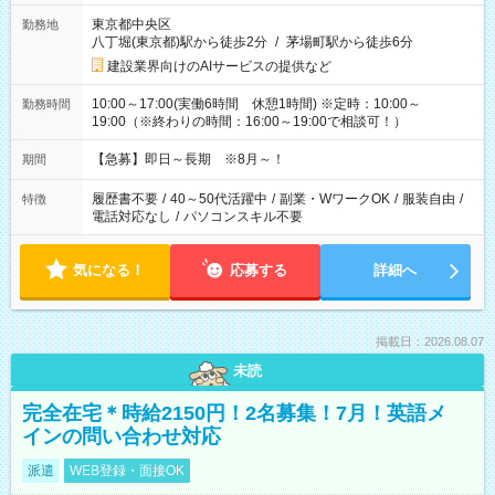
東京都中央区
勤務地
八丁堀(東京都)駅から徒歩2分
/
茅場町駅から徒歩6分
建設業界向けのAIサービスの提供など
10:00～17:00(実働6時間 休憩1時間) ※定時：10:00～
勤務時間
19:00（※終わりの時間：16:00～19:00で相談可！）
【急募】即日～長期 ※8月～！
期間
履歴書不要
/
40～50代活躍中
/
副業・WワークOK
/
服装自由
/
特徴
電話対応なし
/
パソコンスキル不要
気になる！
応募する
詳細へ
掲載日：2026.08.07
未読
完全在宅＊時給2150円！2名募集！7月！英語メ
インの問い合わせ対応
派遣
WEB登録・面接OK