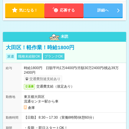
気になる！
応募する
詳細へ
未読
大田区！軽作業！時給1800円
派遣
職種未経験OK
ブランクOK
時給1800円 日額平均1万4400円/月額30万2400円/残込39万
給与
2400円
交通費別途支給あり
交通費支給（規定あり）
交通費
東京都大田区
勤務地
流通センター駅から車
倉庫
【日勤】 8:30～17:30（実働8時間/休憩60分）
勤務時間
・長期 ・即日スタートOK！
期間