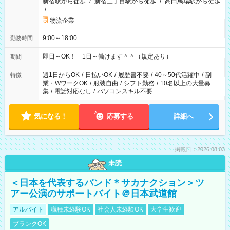
新宿駅から徒歩
/
新宿三丁目駅から徒歩
/
高田馬場駅から徒歩
/
…
物流企業
9:00～18:00
勤務時間
即日～OK！ 1日～働けます＾＾（規定あり）
期間
週1日からOK
/
日払いOK
/
履歴書不要
/
40～50代活躍中
/
副
特徴
業・WワークOK
/
服装自由
/
シフト勤務
/
10名以上の大量募
集
/
電話対応なし
/
パソコンスキル不要
気になる！
応募する
詳細へ
掲載日：2026.08.03
未読
＜日本を代表するバンド＊サカナクション＞ツ
アー公演のサポートバイト＠日本武道館
アルバイト
職種未経験OK
社会人未経験OK
大学生歓迎
ブランクOK