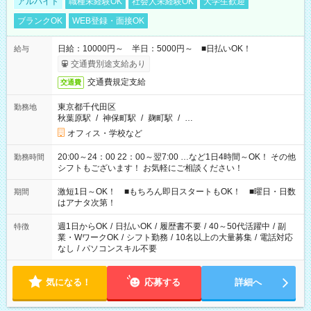
アルバイト
職種未経験OK
社会人未経験OK
大学生歓迎
ブランクOK
WEB登録・面接OK
日給：10000円～ 半日：5000円～ ■日払いOK！
給与
交通費別途支給あり
交通費規定支給
交通費
東京都千代田区
勤務地
秋葉原駅
/
神保町駅
/
麹町駅
/
…
オフィス・学校など
20:00～24：00 22：00～翌7:00 …など1日4時間～OK！ その他
勤務時間
シフトもございます！ お気軽にご相談ください！
激短1日～OK！ ■もちろん即日スタートもOK！ ■曜日・日数
期間
はアナタ次第！
週1日からOK
/
日払いOK
/
履歴書不要
/
40～50代活躍中
/
副
特徴
業・WワークOK
/
シフト勤務
/
10名以上の大量募集
/
電話対応
なし
/
パソコンスキル不要
気になる！
応募する
詳細へ