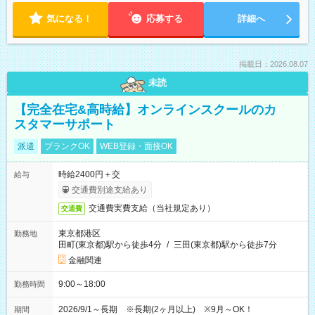
気になる！
応募する
詳細へ
掲載日：2026.08.07
未読
【完全在宅&高時給】オンラインスクールのカ
スタマーサポート
派遣
ブランクOK
WEB登録・面接OK
時給2400円＋交
給与
交通費別途支給あり
交通費実費支給（当社規定あり）
交通費
東京都港区
勤務地
田町(東京都)駅から徒歩4分
/
三田(東京都)駅から徒歩7分
金融関連
9:00～18:00
勤務時間
2026/9/1～長期 ※長期(2ヶ月以上) ※9月～OK！
期間