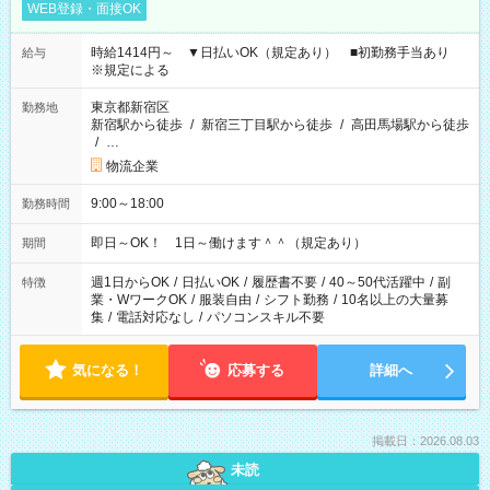
WEB登録・面接OK
時給1414円～ ▼日払いOK（規定あり） ■初勤務手当あり
給与
※規定による
東京都新宿区
勤務地
新宿駅から徒歩
/
新宿三丁目駅から徒歩
/
高田馬場駅から徒歩
/
…
物流企業
9:00～18:00
勤務時間
即日～OK！ 1日～働けます＾＾（規定あり）
期間
週1日からOK
/
日払いOK
/
履歴書不要
/
40～50代活躍中
/
副
特徴
業・WワークOK
/
服装自由
/
シフト勤務
/
10名以上の大量募
集
/
電話対応なし
/
パソコンスキル不要
気になる！
応募する
詳細へ
掲載日：2026.08.03
未読