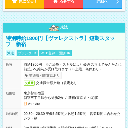
気になる！
応募する
詳細へ
未読
特別時給1800円【ヴァレクストラ】短期スタッ
フ 新宿
派遣
ブランクOK
WEB登録・面接OK
時給1800円 ※ご経験・スキルにより優遇 スマホでかんたんに
給与
前払いで給与が受け取れます（※上限、条件あり）
交通費別途支給あり
交通費全額支給（規定あり）
交通費
東京都新宿区
勤務地
新宿三丁目駅から徒歩2分
/
新宿(東京メトロ)駅
Valextra
09:30～20:30 実働7.5時間／休憩1.5時間 営業時間に合わせた
勤務時間
シフト制