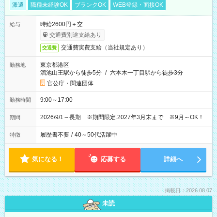
派遣
職種未経験OK
ブランクOK
WEB登録・面接OK
時給2600円＋交
給与
交通費別途支給あり
交通費実費支給（当社規定あり）
交通費
東京都港区
勤務地
溜池山王駅から徒歩5分
/
六本木一丁目駅から徒歩3分
官公庁・関連団体
9:00～17:00
勤務時間
2026/9/1～長期 ※期間限定:2027年3月末まで ※9月～OK！
期間
履歴書不要
/
40～50代活躍中
特徴
気になる！
応募する
詳細へ
掲載日：2026.08.07
未読