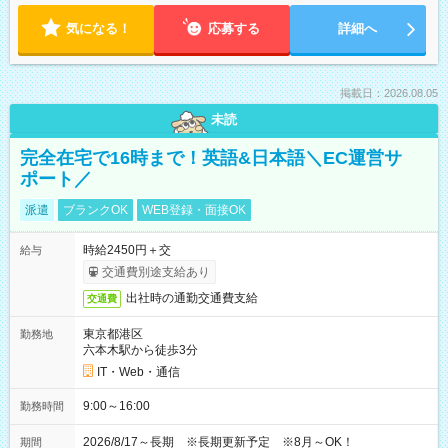
気になる！
応募する
詳細へ
掲載日：2026.08.05
未読
完全在宅で16時まで！英語&日本語＼EC運営サ
ポート／
派遣
ブランクOK
WEB登録・面接OK
時給2450円＋交
給与
交通費別途支給あり
出社時の通勤交通費支給
交通費
東京都港区
勤務地
六本木駅から徒歩3分
IT・Web・通信
9:00～16:00
勤務時間
2026/8/17～長期 ※長期更新予定 ※8月～OK！
期間