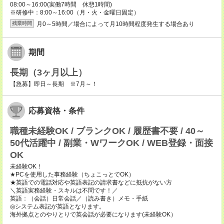
08:00～16:00(実働7時間 休憩1時間)
※研修中：8:00～16:00（月・火・金曜日固定）
月0～5時間／場合によって月10時間程度発生する場合あり
残業時間
期間
長期（3ヶ月以上）
【急募】即日～長期 ※7月～！
応募資格・条件
職種未経験OK / ブランクOK / 履歴書不要 / 40～
50代活躍中 / 副業・WワークOK / WEB登録・面接
OK
未経験OK！
★PCを使用した事務経験（ちょこっとでOK）
★英語での電話対応や英語表記の請求書などに抵抗がない方
＼英語実務経験・スキルは不問です！／
英語：（会話）日常会話／（読み書き）メモ・手紙
◎システム表記が英語となります。
海外拠点とのやりとりで英会話が必要になります(未経験OK）