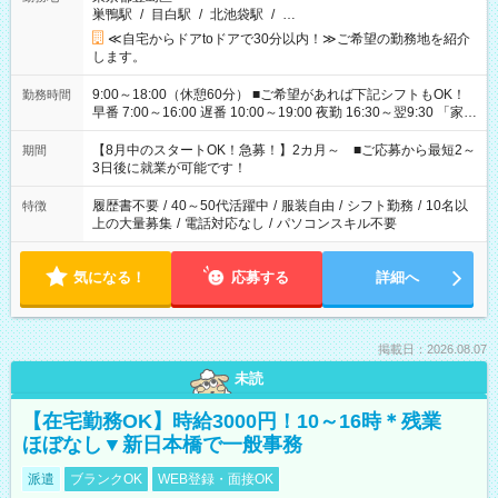
巣鴨駅
/
目白駅
/
北池袋駅
/
…
≪自宅からドアtoドアで30分以内！≫ご希望の勤務地を紹介
します。
9:00～18:00（休憩60分） ■ご希望があれば下記シフトもOK！
勤務時間
早番 7:00～16:00 遅番 10:00～19:00 夜勤 16:30～翌9:30 「家族
と休みを合わせたい」 「余裕を持って夕飯の準備がしたい」
「できれば残業はしたくない」 など、ご希望を教えてください
【8月中のスタートOK！急募！】2カ月～ ■ご応募から最短2～
期間
ね。 ※Wワーク希望の方へ 今ご覧のお仕事で希望する勤務時間
3日後に就業が可能です！
と、もう1つのお仕事の勤務時間。 合計で週40時間を超える場
合は応募できません。
履歴書不要
/
40～50代活躍中
/
服装自由
/
シフト勤務
/
10名以
特徴
上の大量募集
/
電話対応なし
/
パソコンスキル不要
気になる！
応募する
詳細へ
掲載日：2026.08.07
未読
【在宅勤務OK】時給3000円！10～16時＊残業
ほぼなし▼新日本橋で一般事務
派遣
ブランクOK
WEB登録・面接OK