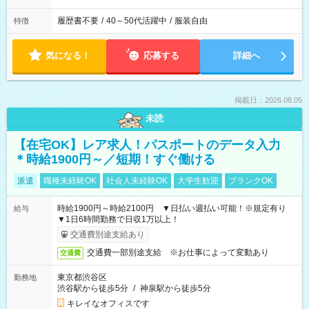
履歴書不要
/
40～50代活躍中
/
服装自由
特徴
気になる！
応募する
詳細へ
掲載日：2026.08.05
未読
【在宅OK】レア求人！パスポートのデータ入力
＊時給1900円～／短期！すぐ働ける
派遣
職種未経験OK
社会人未経験OK
大学生歓迎
ブランクOK
時給1900円～時給2100円 ▼日払い週払い可能！※規定有り
給与
▼1日6時間勤務で日収1万以上！
交通費別途支給あり
交通費一部別途支給 ※お仕事によって変動あり
交通費
東京都渋谷区
勤務地
渋谷駅から徒歩5分
/
神泉駅から徒歩5分
キレイなオフィスです