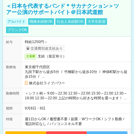
＜日本を代表するバンド＊サカナクション＞ツ
アー公演のサポートバイト＠日本武道館
アルバイト
職種未経験OK
社会人未経験OK
大学生歓迎
ブランクOK
時給1250円～
給与
交通費別途支給あり
支給（規定有り）
交通費
東京都千代田区
勤務地
九段下駅から徒歩5分
/
竹橋駅から徒歩10分
/
神保町駅から徒
歩15分
/
…
株式会社ライブパワー
＜シフト例＞ 9:00～22:30 12:30～22:00 15:30～21:00 12:30～
勤務時間
19:00 12:30～22:00 上記の時間から好きな時間を選べます！ ※
時間は変更となる可能性があります
9月8日・9日
期間
週1日からOK
/
履歴書不要
/
副業・WワークOK
/
シフト勤務
/
特徴
電話対応なし
/
パソコンスキル不要