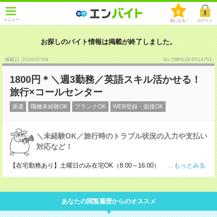
0
メニュー
気になる！
ログイン
お探しのバイト情報は掲載が終了しました。
掲載日 :2026
/
07
/
09
No.TMPE26-0514751
1800円＊＼週3勤務／英語スキル活かせる！
旅行×コールセンター
派遣
職種未経験OK
ブランクOK
WEB登録・面接OK
＼未経験OK／旅行時のトラブル状況の入力や支払い
対応など！
【在宅勤務あり】土曜日のみ在宅OK（8:00～16:00）
...もっとみる
あなたの閲覧履歴からのオススメ