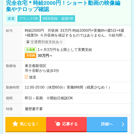
完全在宅＊時給2000円！ショート動画の映像編
集やテロップ確認
派遣
ブランクOK
WEB登録・面接OK
時給2000円 月収例 33万円 時給2000円×実働8h×週5日×4週
給与
+残業5h ※月収例を保証するものではありません。※給与即受
取りサービス利用可（利用条件有）
交通費別途支給あり
1ヶ月3万円を上限として実費支給
交通費
30万円～
月収例
東京都新宿区
勤務地
市ケ谷駅から徒歩3分
放送
11:00-20:00（休憩60分）実働8時間（残業少なめ！）
勤務時間
即日～長期 ※開始日相談OK
期間
履歴書不要
特徴
気になる！
応募する
詳細へ