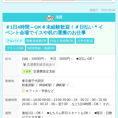
掲載日：2026.08.06
未読
＃1日4時間～OK＃未経験歓迎！＃日払い＊イ
ベント会場でイスや机の運搬のお仕事
アルバイト
職種未経験OK
社会人未経験OK
大学生歓迎
ブランクOK
WEB登録・面接OK
日給：10000円～ 半日：5000円～ ■日払いOK！
給与
交通費別途支給あり
交通費規定支給
交通費
東京都千代田区
勤務地
秋葉原駅
/
神保町駅
/
麹町駅
/
…
オフィス・学校など
09:00～18:00 09:00～13:00 20:00～24：00 22：00～31:00
勤務時間
20:00～24：00 22：00～翌7:00 …など1日4時間～OK！ その他
シフトもございます！ お気軽にご相談ください！
激短1日～OK！ ■もちろん即日スタートもOK！ ■曜日・日数
期間
はアナタ次第！