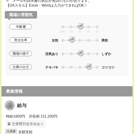
※ メールや請求書の表記が英語のものがあります。
【OAスキル】Excel・Wordは入力ができればOK！
職場の雰囲気
年齢層
20代
30
40
50
60
男女比率
女性
男性
職場の様子
活気あり
しずか
仕事の仕方
テキパキ
コツコツ
募集情報
給与
時給1800円 月収例 151,200円
交通費別途支給あり
全額支給
交通費