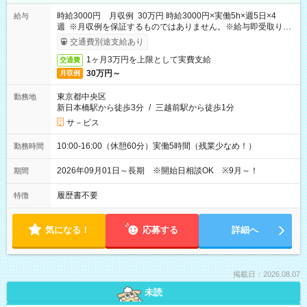
時給3000円 月収例 30万円 時給3000円×実働5h×週5日×4
給与
週 ※月収例を保証するものではありません。※給与即受取りサ
ービス利用可（利用条件有）
交通費別途支給あり
1ヶ月3万円を上限として実費支給
交通費
30万円～
月収例
東京都中央区
勤務地
新日本橋駅から徒歩3分
/
三越前駅から徒歩1分
サ－ビス
10:00-16:00（休憩60分）実働5時間（残業少なめ！）
勤務時間
2026年09月01日～長期 ※開始日相談OK ※9月～！
期間
履歴書不要
特徴
気になる！
応募する
詳細へ
掲載日：2026.08.07
未読