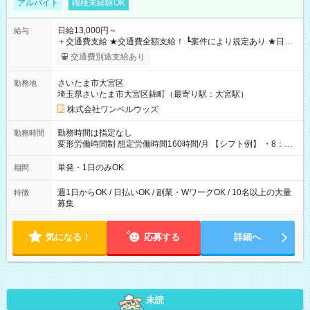
アルバイト
職種未経験OK
日給13,000円～
給与
＋交通費支給 ★交通費全額支給！ ┗案件により規定あり ★日払
いOK！（規定あり） ┗働いたその日に現金GET♪ お仕事後はコ
交通費別途支給あり
ンビニATMから 日払い分を引き落とせます！ 【試用期間】試
用期間なし
さいたま市大宮区
勤務地
埼玉県さいたま市大宮区錦町（最寄り駅：大宮駅）
株式会社ワンベルウッズ
勤務時間は指定なし
勤務時間
変形労働時間制 想定労働時間160時間/月 【シフト例】 ・8：00
～21：00
単発・1日のみOK
期間
週1日からOK / 日払いOK / 副業・WワークOK / 10名以上の大量
特徴
募集
気になる！
応募する
詳細へ
未読