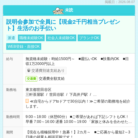
掲載日：2026.08.07
未読
説明会参加で全員に【現金2千円相当プレゼン
ト】生活のお手伝い
派遣
職種未経験OK
社会人未経験OK
ブランクOK
WEB登録・面接OK
無資格未経験：時給1500円～ ■週払いOK ■扶養内OK ■日
給与
収1万2000円以上
交通費別途支給あり
交通費全額支給
交通費
東京都世田谷区
勤務地
三軒茶屋駅
/
世田谷駅
/
下高井戸駅
/
…
≪自宅からドアtoドアで30分以内！≫ご希望の勤務地を紹介
します。
9:00～18:00（休憩60分） ■ご希望があれば下記シフトもOK！
勤務時間
早番 7:00～16:00 遅番 10:00～19:00 「家族と休みを合わせた
い」 「余裕を持って夕飯の準備がしたい」 「できれば残業はし
たくない」 など、ご希望を教えてくださいね。 ※Wワーク希望
【現在も積極採用中！急募！】2カ月～ ■ご応募から最短2～3
期間
の方へ 今ご覧のお仕事で希望する勤務時間と、もう1つのお仕事
日後の就業も相談可能です！