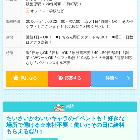
秋葉原駅
/
神保町駅
/
麹町駅
/
…
オフィス・学校など
20:00～24：00 22：00～翌7:00 …など1日4時間～OK！ その他
勤務時間
シフトもございます！ お気軽にご相談ください！
激短1日～OK！ ■もちろん即日スタートもOK！ ■曜日・日数
期間
はアナタ次第！
週1日からOK
/
日払いOK
/
履歴書不要
/
40～50代活躍中
/
副
特徴
業・WワークOK
/
シフト勤務
/
10名以上の大量募集
/
電話対応
なし
/
パソコンスキル不要
気になる！
応募する
詳細へ
未読
ちいさいかわいいキャラのイベントも！好きな
場所で働ける☆来社不要！働いたその日に給料
もらえる◎/T1