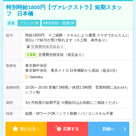
特別時給1800円【ヴァレクストラ】短期スタッ
フ 日本橋
派遣
ブランクOK
WEB登録・面接OK
時給1800円 ※ご経験・スキルにより優遇 スマホでかんたんに
給与
前払いで給与が受け取れます（※上限、条件あり）
交通費別途支給あり
交通費全額支給（規定あり）
交通費
東京都中央区
勤務地
東京都中央区 東京メトロ 日本橋駅から直結（徒歩1分）
Valextra
10:00～20:00 実働7.5時間／休憩1.5時間 営業時間に合わせた
勤務時間
シフト制
3か月程度の短期予定 ※開始日はお気軽にご相談ください
期間
副業・WワークOK
/
シフト勤務
/
パソコンスキル不要
特徴
気になる！
応募する
詳細へ