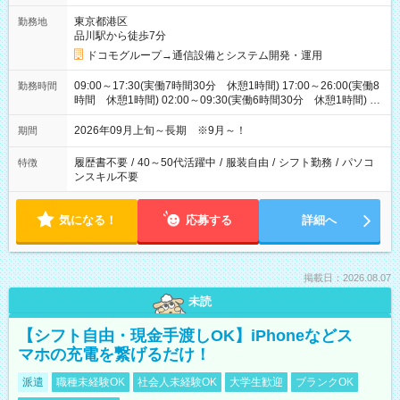
東京都港区
勤務地
品川駅から徒歩7分
ドコモグループ→通信設備とシステム開発・運用
09:00～17:30(実働7時間30分 休憩1時間) 17:00～26:00(実働8
勤務時間
時間 休憩1時間) 02:00～09:30(実働6時間30分 休憩1時間) ※
日勤は就業時間1/夜勤は就業時間2.3を連続で行って頂きます
2026年09月上旬～長期 ※9月～！
期間
履歴書不要
/
40～50代活躍中
/
服装自由
/
シフト勤務
/
パソコ
特徴
ンスキル不要
気になる！
応募する
詳細へ
掲載日：2026.08.07
未読
【シフト自由・現金手渡しOK】iPhoneなどス
マホの充電を繋げるだけ！
派遣
職種未経験OK
社会人未経験OK
大学生歓迎
ブランクOK