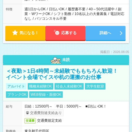
週1日からOK
/
日払いOK
/
履歴書不要
/
40～50代活躍中
/
副
特徴
業・WワークOK
/
シフト勤務
/
10名以上の大量募集
/
電話対応
なし
/
パソコンスキル不要
気になる！
応募する
詳細へ
掲載日：2026.08.05
未読
＜夜勤＞1日4時間～未経験でももちろん歓迎！
イベント会場でイスや机の運搬のお仕事
アルバイト
職種未経験OK
社会人未経験OK
大学生歓迎
ブランクOK
WEB登録・面接OK
日給：12500円～ 半日：5000円～ ■日払いOK！
給与
交通費別途支給あり
交通費規定支給
交通費
東京都千代田区
勤務地