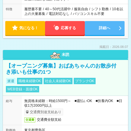
の勤務時間。 合計で週40時間を超える場合は応募できません。
履歴書不要
/
40～50代活躍中
/
服装自由
/
シフト勤務
/
10名以
特徴
上の大量募集
/
電話対応なし
/
パソコンスキル不要
気になる！
応募する
詳細へ
掲載日：2026.08.07
未読
【オープニング募集】おばあちゃんのお散歩付
き添いも仕事の1つ
派遣
職種未経験OK
社会人未経験OK
ブランクOK
WEB登録・面接OK
無資格未経験：時給1500円～ ■週払いOK ■扶養内OK ■日
給与
収1万2000円以上
交通費別途支給あり
交通費全額支給
交通費
東京都豊島区
勤務地