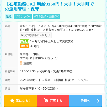
【在宅勤務OK】時給3150円！大手！大手町で
の運用管理・保守
派遣
ブランクOK
WEB登録・面接OK
時給3150円 月収例 50万4000円 時給3150円×実働7h30m×週5
給与
日×4週+残業10h ※月収例を保証するものではありません。
交通費別途支給あり
1ヶ月3万円を上限として実費支給
交通費
30万円～
月収例
東京都千代田区
勤務地
大手町(東京都)駅から徒歩1分
通信業
09:00-17:30（休憩60分）実働7時間30分
勤務時間
2026年09月01日～長期 ※開始日相談OK ※09月～
期間
履歴書不要
/
40～50代活躍中
特徴
気になる！
応募する
詳細へ