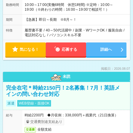
10:00～17:00(実働6時間 休憩1時間) ※定時：10:00～
勤務時間
19:00（※終わりの時間：16:00～19:00で相談可！）
【急募】即日～長期 ※8月～！
期間
履歴書不要
/
40～50代活躍中
/
副業・WワークOK
/
服装自由
/
特徴
電話対応なし
/
パソコンスキル不要
気になる！
応募する
詳細へ
掲載日：2026.08.07
未読
完全在宅＊時給2150円！2名募集！7月！英語メ
インの問い合わせ対応
派遣
WEB登録・面接OK
時給2200円 ◆月収例：338,000円＋残業代（21日換算）
給与
交通費別途支給あり
全額支給
交通費