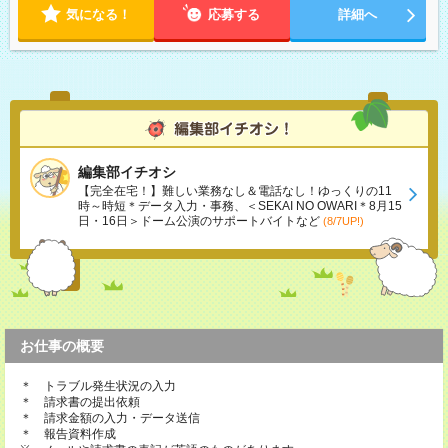
気になる！
応募する
詳細へ
編集部イチオシ
【完全在宅！】難しい業務なし＆電話なし！ゆっくりの11
時～時短＊データ入力・事務、＜SEKAI NO OWARI＊8月15
日・16日＞ドーム公演のサポートバイトなど
(8/7UP!)
お仕事の概要
＊ トラブル発生状況の入力
＊ 請求書の提出依頼
＊ 請求金額の入力・データ送信
＊ 報告資料作成