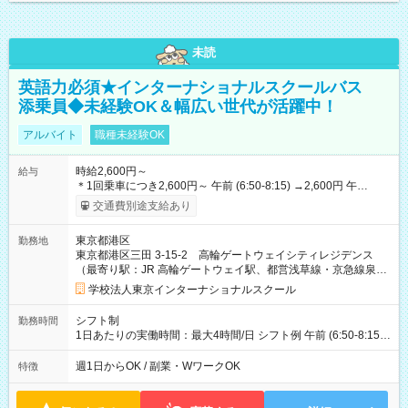
未読
英語力必須★インターナショナルスクールバス
添乗員◆未経験OK＆幅広い世代が活躍中！
アルバイト
職種未経験OK
時給2,600円～
給与
＊1回乗車につき2,600円～ 午前 (6:50-8:15) →2,600円 午
後 (15:00-16:30) →2,600円 【試用期間】試用期間あり 試用期間
交通費別途支給あり
の長さ：1週間 雇用形態、給与は本採用時と同じです。
東京都港区
勤務地
東京都港区三田 3-15-2 高輪ゲートウェイシティレジデンス
（最寄り駅：JR 高輪ゲートウェイ駅、都営浅草線・京急線泉岳
寺駅）
学校法人東京インターナショナルスクール
シフト制
勤務時間
1日あたりの実働時間：最大4時間/日 シフト例 午前 (6:50-8:15)
午後 (15:00-16:30)
週1日からOK / 副業・WワークOK
特徴