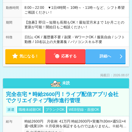
8:00～22:00 ▼1日4時間～ 10時～・11時～など、シフト希望
勤務時間
ご相談ください！
【急募】即日～短期も長期もOK！最短翌月末まで 1か月ごとの
期間
更新が可能！開始日もご相談ください！
日払いOK
/
履歴書不要
/
副業・WワークOK
/
服装自由
/
シフト
特徴
勤務
/
10名以上の大量募集
/
パソコンスキル不要
気になる！
応募する
詳細へ
掲載日：2026.08.07
未読
完全在宅＊時給2600円！ライブ配信アプリ会社
でクリエイティブ制作進行管理
派遣
職種未経験OK
ブランクOK
WEB登録・面接OK
時給2600円 月収例 41万円 時給2600円×実働7h30m×週5日×4
給与
週+残業10h ※月収例を保証するものではありません。※給与即
受取りサービス利用可（利用条件有）