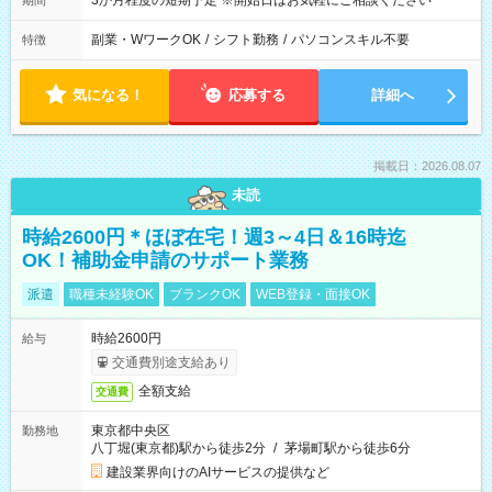
3か月程度の短期予定 ※開始日はお気軽にご相談ください
期間
副業・WワークOK
/
シフト勤務
/
パソコンスキル不要
特徴
気になる！
応募する
詳細へ
掲載日：2026.08.07
未読
時給2600円＊ほぼ在宅！週3～4日＆16時迄
OK！補助金申請のサポート業務
派遣
職種未経験OK
ブランクOK
WEB登録・面接OK
時給2600円
給与
交通費別途支給あり
全額支給
交通費
東京都中央区
勤務地
八丁堀(東京都)駅から徒歩2分
/
茅場町駅から徒歩6分
建設業界向けのAIサービスの提供など