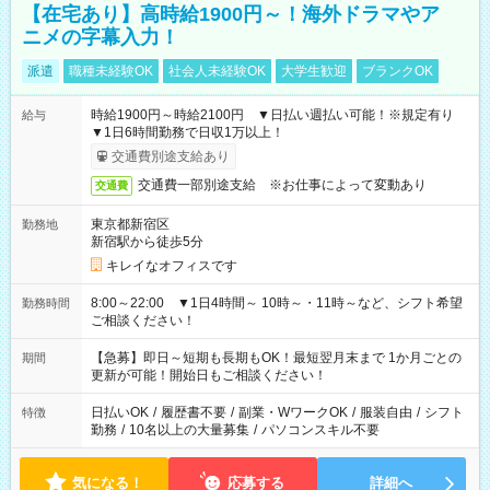
【在宅あり】高時給1900円～！海外ドラマやア
ニメの字幕入力！
派遣
職種未経験OK
社会人未経験OK
大学生歓迎
ブランクOK
時給1900円～時給2100円 ▼日払い週払い可能！※規定有り
給与
▼1日6時間勤務で日収1万以上！
交通費別途支給あり
交通費一部別途支給 ※お仕事によって変動あり
交通費
東京都新宿区
勤務地
新宿駅から徒歩5分
キレイなオフィスです
8:00～22:00 ▼1日4時間～ 10時～・11時～など、シフト希望
勤務時間
ご相談ください！
【急募】即日～短期も長期もOK！最短翌月末まで 1か月ごとの
期間
更新が可能！開始日もご相談ください！
日払いOK
/
履歴書不要
/
副業・WワークOK
/
服装自由
/
シフト
特徴
勤務
/
10名以上の大量募集
/
パソコンスキル不要
気になる！
応募する
詳細へ