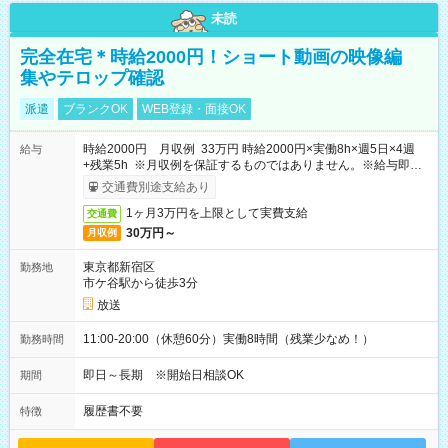
未読
完全在宅＊時給2000円！ショート動画の映像編
集やテロップ確認
派遣
ブランクOK
WEB登録・面接OK
時給2000円 月収例 33万円 時給2000円×実働8h×週5日×4週
給与
+残業5h ※月収例を保証するものではありません。※給与即受
取りサービス利用可（利用条件有）
交通費別途支給あり
1ヶ月3万円を上限として実費支給
交通費
30万円～
月収例
東京都新宿区
勤務地
市ケ谷駅から徒歩3分
放送
11:00-20:00（休憩60分）実働8時間（残業少なめ！）
勤務時間
即日～長期 ※開始日相談OK
期間
履歴書不要
特徴