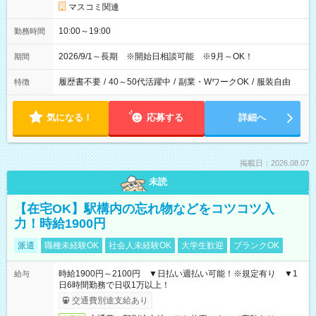
マスコミ関連
10:00～19:00
勤務時間
2026/9/1～長期 ※開始日相談可能 ※9月～OK！
期間
履歴書不要
/
40～50代活躍中
/
副業・WワークOK
/
服装自由
特徴
気になる！
応募する
詳細へ
掲載日：2026.08.07
未読
【在宅OK】駅構内の忘れ物などをコツコツ入
力！時給1900円
派遣
職種未経験OK
社会人未経験OK
大学生歓迎
ブランクOK
時給1900円～2100円 ▼日払い週払い可能！※規定有り ▼1
給与
日6時間勤務で日収1万以上！
交通費別途支給あり