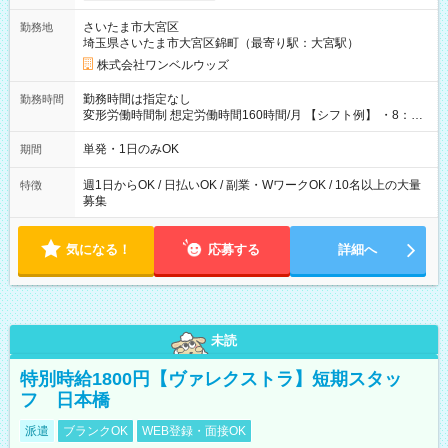
用期間なし
さいたま市大宮区
勤務地
埼玉県さいたま市大宮区錦町（最寄り駅：大宮駅）
株式会社ワンベルウッズ
勤務時間は指定なし
勤務時間
変形労働時間制 想定労働時間160時間/月 【シフト例】 ・8：00
～21：00
単発・1日のみOK
期間
週1日からOK / 日払いOK / 副業・WワークOK / 10名以上の大量
特徴
募集
気になる！
応募する
詳細へ
未読
特別時給1800円【ヴァレクストラ】短期スタッ
フ 日本橋
派遣
ブランクOK
WEB登録・面接OK