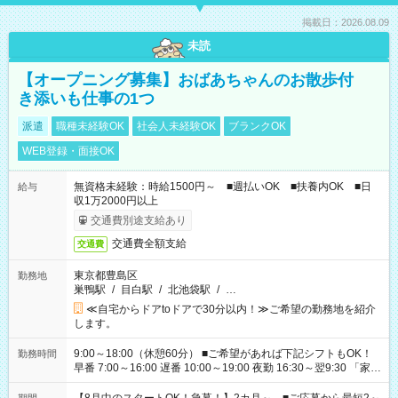
掲載日：2026.08.09
未読
【オープニング募集】おばあちゃんのお散歩付
き添いも仕事の1つ
派遣
職種未経験OK
社会人未経験OK
ブランクOK
WEB登録・面接OK
無資格未経験：時給1500円～ ■週払いOK ■扶養内OK ■日
給与
収1万2000円以上
交通費別途支給あり
交通費全額支給
交通費
東京都豊島区
勤務地
巣鴨駅
/
目白駅
/
北池袋駅
/
…
≪自宅からドアtoドアで30分以内！≫ご希望の勤務地を紹介
します。
9:00～18:00（休憩60分） ■ご希望があれば下記シフトもOK！
勤務時間
早番 7:00～16:00 遅番 10:00～19:00 夜勤 16:30～翌9:30 「家族
と休みを合わせたい」 「余裕を持って夕飯の準備がしたい」
「できれば残業はしたくない」 など、ご希望を教えてください