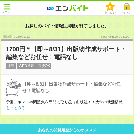
0
メニュー
気になる！
ログイン
お探しのバイト情報は掲載が終了しました。
掲載日 :2026
/
07
/
12
No.TMPE26-0531107
1700円＊【即～8/31】出版物作成サポート・
編集などお任せ！電話なし
派遣
WEB登録・面接OK
【即～8/31】出版物作成サポート・編集などお任
せ！電話なし
学習テキストや問題集を専門に取り扱う出版社＊＊大学の就活情報
...
もっとみる
あなたの閲覧履歴からのオススメ