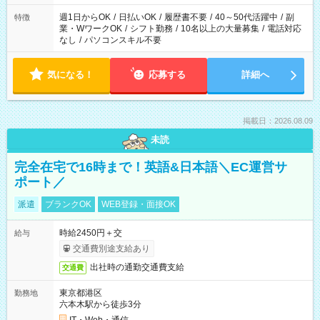
週1日からOK
/
日払いOK
/
履歴書不要
/
40～50代活躍中
/
副
特徴
業・WワークOK
/
シフト勤務
/
10名以上の大量募集
/
電話対応
なし
/
パソコンスキル不要
気になる！
応募する
詳細へ
掲載日：2026.08.09
未読
完全在宅で16時まで！英語&日本語＼EC運営サ
ポート／
派遣
ブランクOK
WEB登録・面接OK
時給2450円＋交
給与
交通費別途支給あり
出社時の通勤交通費支給
交通費
東京都港区
勤務地
六本木駅から徒歩3分