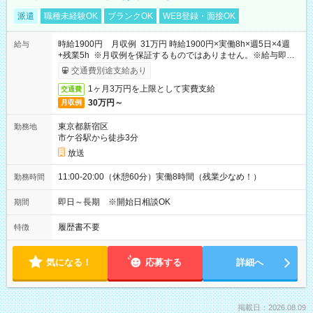
派遣
職種未経験OK
ブランクOK
WEB登録・面接OK
時給1900円 月収例 31万円 時給1900円×実働8h×週5日×4週
給与
+残業5h ※月収例を保証するものではありません。※給与即受
取りサービス利用可（利用条件有）
交通費別途支給あり
1ヶ月3万円を上限として実費支給
交通費
30万円～
月収例
東京都新宿区
勤務地
市ケ谷駅から徒歩3分
放送
11:00-20:00（休憩60分）実働8時間（残業少なめ！）
勤務時間
即日～長期 ※開始日相談OK
期間
履歴書不要
特徴
気になる！
応募する
詳細へ
掲載日：2026.08.09