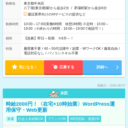
東京都中央区
勤務地
八丁堀(東京都)駅から徒歩2分
/
茅場町駅から徒歩6分
建設業界向けのAIサービスの提供など
10:00～17:00(実働6時間 休憩1時間) ※定時：10:00～
勤務時間
19:00（※終わりの時間：16:00～19:00で相談可！）
【急募】即日～長期 ※8月～！
期間
履歴書不要
/
40～50代活躍中
/
副業・WワークOK
/
服装自由
/
特徴
電話対応なし
/
パソコンスキル不要
気になる！
応募する
詳細へ
掲載日：2026.08.07
未読
時給2000円！〈在宅×10時始業〉WordPress運
用保守・Web更新
派遣
社会人未経験OK
ブランクOK
WEB登録・面接OK