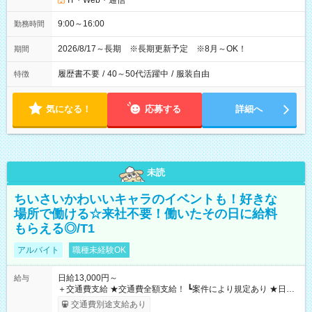
IT・Web・通信
9:00～16:00
勤務時間
2026/8/17～長期 ※長期更新予定 ※8月～OK！
期間
履歴書不要
/
40～50代活躍中
/
服装自由
特徴
気になる！
応募する
詳細へ
未読
ちいさいかわいいキャラのイベントも！好きな
場所で働ける☆来社不要！働いたその日に給料
もらえる◎/T1
アルバイト
職種未経験OK
日給13,000円～
給与
＋交通費支給 ★交通費全額支給！ ┗案件により規定あり ★日払
いOK！（規定あり） ┗働いたその日に現金GET♪ お仕事後はコ
交通費別途支給あり
ンビニATMから 日払い分を引き落とせます！ 【試用期間】試