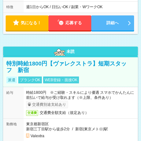
実働時間：1-5時間 └上記の時間帯内であれば、いつでも勤務可
能！ └平日・土曜日の中で、お好きな曜日でご勤務いただけま
週1日からOK / 日払いOK / 副業・WワークOK
特徴
す！ 【シフト例】 ・11:00～14:00 ・16:30～19:00 ・13:00～
18:00 などのように、自由な働き方が可能なお仕事です！
気になる！
応募する
詳細へ
未読
特別時給1800円【ヴァレクストラ】短期スタッ
フ 新宿
派遣
ブランクOK
WEB登録・面接OK
時給1800円 ※ご経験・スキルにより優遇 スマホでかんたんに
給与
前払いで給与が受け取れます（※上限、条件あり）
交通費別途支給あり
交通費全額支給（規定あり）
交通費
東京都新宿区
勤務地
新宿三丁目駅から徒歩2分
/
新宿(東京メトロ)駅
Valextra