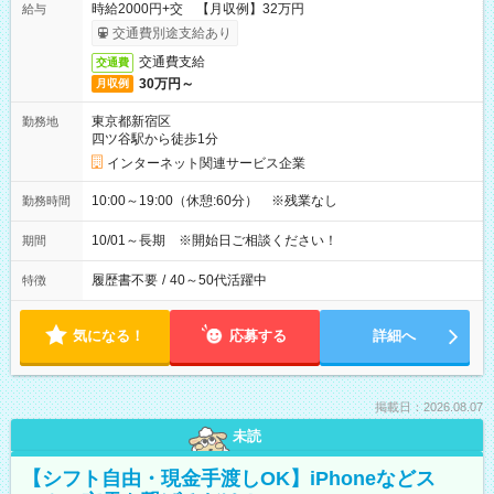
時給2000円+交 【月収例】32万円
給与
交通費別途支給あり
交通費支給
交通費
30万円～
月収例
東京都新宿区
勤務地
四ツ谷駅から徒歩1分
インターネット関連サービス企業
10:00～19:00（休憩:60分） ※残業なし
勤務時間
10/01～長期 ※開始日ご相談ください！
期間
履歴書不要
/
40～50代活躍中
特徴
気になる！
応募する
詳細へ
掲載日：2026.08.07
未読
【シフト自由・現金手渡しOK】iPhoneなどス