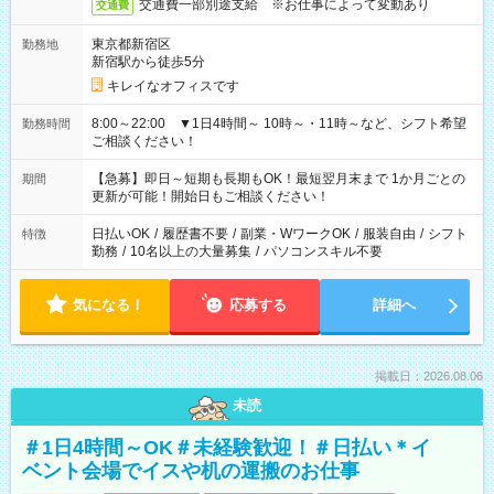
交通費一部別途支給 ※お仕事によって変動あり
交通費
東京都新宿区
勤務地
新宿駅から徒歩5分
キレイなオフィスです
8:00～22:00 ▼1日4時間～ 10時～・11時～など、シフト希望
勤務時間
ご相談ください！
【急募】即日～短期も長期もOK！最短翌月末まで 1か月ごとの
期間
更新が可能！開始日もご相談ください！
日払いOK
/
履歴書不要
/
副業・WワークOK
/
服装自由
/
シフト
特徴
勤務
/
10名以上の大量募集
/
パソコンスキル不要
気になる！
応募する
詳細へ
掲載日：2026.08.06
未読
＃1日4時間～OK＃未経験歓迎！＃日払い＊イ
ベント会場でイスや机の運搬のお仕事