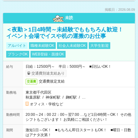
掲載日：2026.08.09
未読
＜夜勤＞1日4時間～未経験でももちろん歓迎！
イベント会場でイスや机の運搬のお仕事
アルバイト
職種未経験OK
社会人未経験OK
大学生歓迎
ブランクOK
WEB登録・面接OK
日給：12500円～ 半日：5000円～ ■日払いOK！
給与
交通費別途支給あり
交通費規定支給
交通費
東京都千代田区
勤務地
秋葉原駅
/
神保町駅
/
麹町駅
/
…
オフィス・学校など
20:00～24：00 22：00～翌7:00 …など1日4時間～OK！ その他
勤務時間
シフトもございます！ お気軽にご相談ください！
激短1日～OK！ ■もちろん即日スタートもOK！ ■曜日・日数
期間
はアナタ次第！