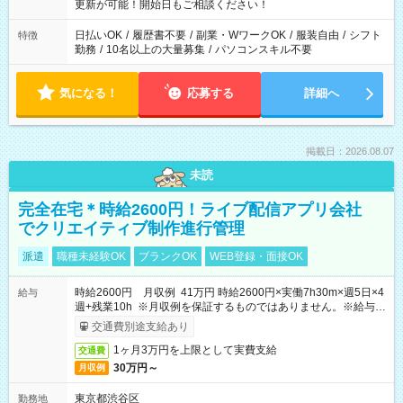
更新が可能！開始日もご相談ください！
日払いOK
/
履歴書不要
/
副業・WワークOK
/
服装自由
/
シフト
特徴
勤務
/
10名以上の大量募集
/
パソコンスキル不要
気になる！
応募する
詳細へ
掲載日：2026.08.07
未読
完全在宅＊時給2600円！ライブ配信アプリ会社
でクリエイティブ制作進行管理
派遣
職種未経験OK
ブランクOK
WEB登録・面接OK
時給2600円 月収例 41万円 時給2600円×実働7h30m×週5日×4
給与
週+残業10h ※月収例を保証するものではありません。※給与即
受取りサービス利用可（利用条件有）
交通費別途支給あり
1ヶ月3万円を上限として実費支給
交通費
30万円～
月収例
東京都渋谷区
勤務地