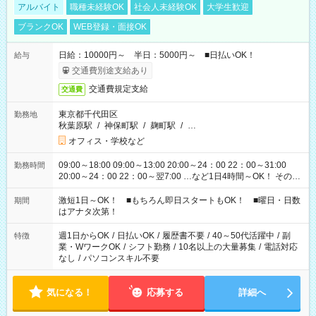
アルバイト
職種未経験OK
社会人未経験OK
大学生歓迎
ブランクOK
WEB登録・面接OK
日給：10000円～ 半日：5000円～ ■日払いOK！
給与
交通費別途支給あり
交通費規定支給
交通費
東京都千代田区
勤務地
秋葉原駅
/
神保町駅
/
麹町駅
/
…
オフィス・学校など
09:00～18:00 09:00～13:00 20:00～24：00 22：00～31:00
勤務時間
20:00～24：00 22：00～翌7:00 …など1日4時間～OK！ その他
シフトもございます！ お気軽にご相談ください！
激短1日～OK！ ■もちろん即日スタートもOK！ ■曜日・日数
期間
はアナタ次第！
週1日からOK
/
日払いOK
/
履歴書不要
/
40～50代活躍中
/
副
特徴
業・WワークOK
/
シフト勤務
/
10名以上の大量募集
/
電話対応
なし
/
パソコンスキル不要
気になる！
応募する
詳細へ