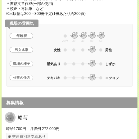
＊書籍文章作成(一部AI使用)
＊校正・再執筆 など
※出版物は200～300冊予定(1冊あたり約200頁)
職場の雰囲気
年齢層
20代
30
40
50
60
男女比率
女性
男性
職場の様子
活気あり
しずか
仕事の仕方
テキパキ
コツコツ
募集情報
給与
時給1700円 月収例 272,000円
交通費別途支給あり