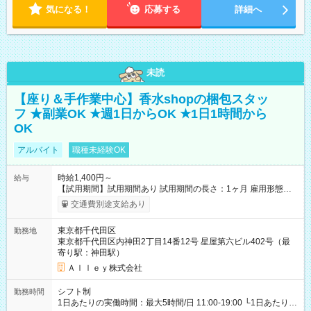
気になる！
応募する
詳細へ
未読
【座り＆手作業中心】香水shopの梱包スタッ
フ ★副業OK ★週1日からOK ★1日1時間から
OK
アルバイト
職種未経験OK
時給1,400円～
給与
【試用期間】試用期間あり 試用期間の長さ：1ヶ月 雇用形態、
給与は本採用時と同じです。
交通費別途支給あり
東京都千代田区
勤務地
東京都千代田区内神田2丁目14番12号 星屋第六ビル402号（最
寄り駅：神田駅）
Ａｌｌｅｙ株式会社
シフト制
勤務時間
1日あたりの実働時間：最大5時間/日 11:00-19:00 └1日あたりの