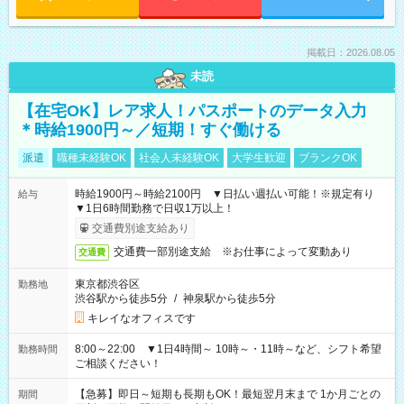
掲載日：2026.08.05
未読
【在宅OK】レア求人！パスポートのデータ入力
＊時給1900円～／短期！すぐ働ける
派遣
職種未経験OK
社会人未経験OK
大学生歓迎
ブランクOK
時給1900円～時給2100円 ▼日払い週払い可能！※規定有り
給与
▼1日6時間勤務で日収1万以上！
交通費別途支給あり
交通費一部別途支給 ※お仕事によって変動あり
交通費
東京都渋谷区
勤務地
渋谷駅から徒歩5分
/
神泉駅から徒歩5分
キレイなオフィスです
8:00～22:00 ▼1日4時間～ 10時～・11時～など、シフト希望
勤務時間
ご相談ください！
【急募】即日～短期も長期もOK！最短翌月末まで 1か月ごとの
期間