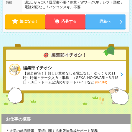
週1日からOK
/
履歴書不要
/
副業・WワークOK
/
シフト勤務
/
特徴
電話対応なし
/
パソコンスキル不要
気になる！
応募する
詳細へ
編集部イチオシ
【完全在宅！】難しい業務なし＆電話なし！ゆっくりの11
時～時短＊データ入力・事務、＜SEKAI NO OWARI＊8月15
日・16日＞ドーム公演のサポートバイトなど
(8/7UP!)
お仕事の概要
＊大学の就活情報・実績に関する出版物作成サポート業務