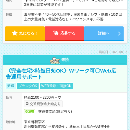
【8月中のスタートOK！急募！】2カ月～ ■ご応募から最短2～
期間
ね。 ※Wワーク希望の方へ 今ご覧のお仕事で希望する勤務時間
3日後に就業が可能です！
と、もう1つのお仕事の勤務時間。 合計で週40時間を超える場
合は応募できません。
履歴書不要
/
40～50代活躍中
/
服装自由
/
シフト勤務
/
10名以
特徴
上の大量募集
/
電話対応なし
/
パソコンスキル不要
気になる！
応募する
詳細へ
掲載日：2026.08.07
未読
《完全在宅×時短日短OK》Wワーク可〇Web広
告運用サポート
派遣
ブランクOK
WEB登録・面接OK
時給2100～2200円＋交
給与
交通費別途支給あり
交通費支給(規定有り)
交通費
東京都新宿区
勤務地
新宿御苑前駅から徒歩3分
/
新宿三丁目駅から徒歩4分