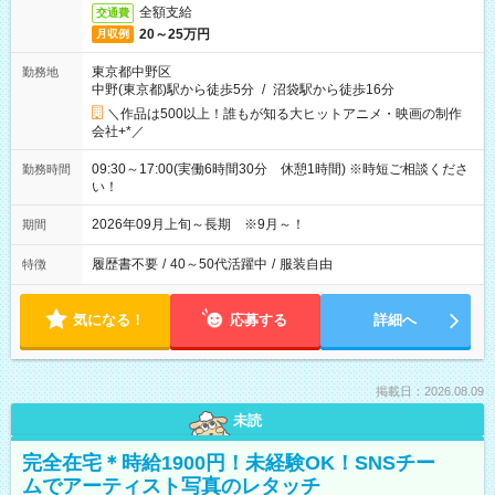
全額支給
交通費
20～25万円
月収例
東京都中野区
勤務地
中野(東京都)駅から徒歩5分
/
沼袋駅から徒歩16分
＼作品は500以上！誰もが知る大ヒットアニメ・映画の制作
会社+*／
09:30～17:00(実働6時間30分 休憩1時間) ※時短ご相談くださ
勤務時間
い！
2026年09月上旬～長期 ※9月～！
期間
履歴書不要
/
40～50代活躍中
/
服装自由
特徴
気になる！
応募する
詳細へ
掲載日：2026.08.09
未読
完全在宅＊時給1900円！未経験OK！SNSチー
ムでアーティスト写真のレタッチ