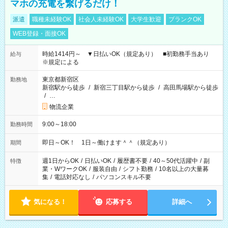
マホの充電を繋げるだけ！
派遣
職種未経験OK
社会人未経験OK
大学生歓迎
ブランクOK
WEB登録・面接OK
時給1414円～ ▼日払いOK（規定あり） ■初勤務手当あり
給与
※規定による
東京都新宿区
勤務地
新宿駅から徒歩
/
新宿三丁目駅から徒歩
/
高田馬場駅から徒歩
/
…
物流企業
9:00～18:00
勤務時間
即日～OK！ 1日～働けます＾＾（規定あり）
期間
週1日からOK
/
日払いOK
/
履歴書不要
/
40～50代活躍中
/
副
特徴
業・WワークOK
/
服装自由
/
シフト勤務
/
10名以上の大量募
集
/
電話対応なし
/
パソコンスキル不要
気になる！
応募する
詳細へ