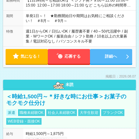
【1日3時間～も相談OK!】 ＜シフト例＞ 9:00～12:00 10:00～
勤務時間
15:00 12:00～17:00 18:00～21:00 など こちら以外の時間帯も
お気軽にご相談ください！
単発1日～！ ★勤務開始日や期間はお気軽にご相談くださ
期間
い！ ＃8月～ ＃9月～
週1日からOK
/
日払いOK
/
履歴書不要
/
40～50代活躍中
/
副
特徴
業・WワークOK
/
服装自由
/
シフト勤務
/
10名以上の大量募
集
/
電話対応なし
/
パソコンスキル不要
気になる！
応募する
詳細へ
掲載日：2026.08.07
未読
＜時給1,500円～＊好きな時にお仕事＞お菓子の
モクモク仕分け
派遣
職種未経験OK
社会人未経験OK
大学生歓迎
ブランクOK
WEB登録・面接OK
時給1,500円～1,875円
給与