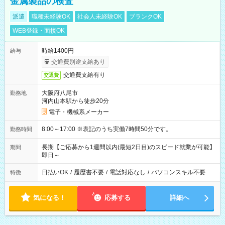
金属製品の検査
派遣
職種未経験OK
社会人未経験OK
ブランクOK
WEB登録・面接OK
時給1400円
給与
交通費別途支給あり
交通費支給有り
交通費
大阪府八尾市
勤務地
河内山本駅から徒歩20分
電子・機械系メーカー
8:00～17:00 ※表記のうち実働7時間50分です。
勤務時間
長期【ご応募から1週間以内(最短2日目)のスピード就業が可能】
期間
即日～
日払いOK
/
履歴書不要
/
電話対応なし
/
パソコンスキル不要
特徴
気になる！
応募する
詳細へ