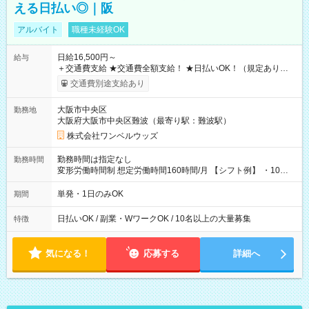
える日払い◎｜阪
アルバイト
職種未経験OK
日給16,500円～
給与
＋交通費支給 ★交通費全額支給！ ★日払いOK！（規定あり） ┗
働いたその日に現金GET♪ お仕事後はコンビニATMから 日払
交通費別途支給あり
い分を引き落とせます！ 【試用期間】試用期間なし
大阪市中央区
勤務地
大阪府大阪市中央区難波（最寄り駅：難波駅）
株式会社ワンベルウッズ
勤務時間は指定なし
勤務時間
変形労働時間制 想定労働時間160時間/月 【シフト例】 ・10：
00～20：00
単発・1日のみOK
期間
日払いOK / 副業・WワークOK / 10名以上の大量募集
特徴
気になる！
応募する
詳細へ