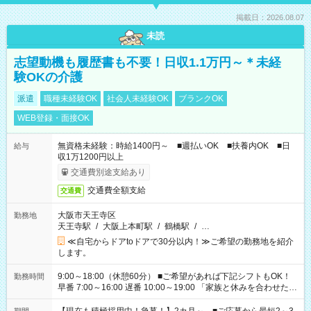
掲載日：2026.08.07
未読
志望動機も履歴書も不要！日収1.1万円～＊未経
験OKの介護
派遣
職種未経験OK
社会人未経験OK
ブランクOK
WEB登録・面接OK
無資格未経験：時給1400円～ ■週払いOK ■扶養内OK ■日
給与
収1万1200円以上
交通費別途支給あり
交通費全額支給
交通費
大阪市天王寺区
勤務地
天王寺駅
/
大阪上本町駅
/
鶴橋駅
/
…
≪自宅からドアtoドアで30分以内！≫ご希望の勤務地を紹介
します。
9:00～18:00（休憩60分） ■ご希望があれば下記シフトもOK！
勤務時間
早番 7:00～16:00 遅番 10:00～19:00 「家族と休みを合わせた
い」 「余裕を持って夕飯の準備がしたい」 「できれば残業はし
たくない」 など、ご希望を教えてくださいね。 ※Wワーク希望