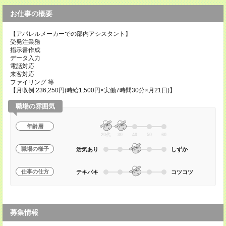
お仕事の概要
【アパレルメーカーでの部内アシスタント】
受発注業務
指示書作成
データ入力
電話対応
来客対応
ファイリング 等
【月収例:236,250円(時給1,500円×実働7時間30分×月21日)】
職場の雰囲気
年齢層
20代
30
40
50
60
職場の様子
活気あり
しずか
仕事の仕方
テキパキ
コツコツ
募集情報