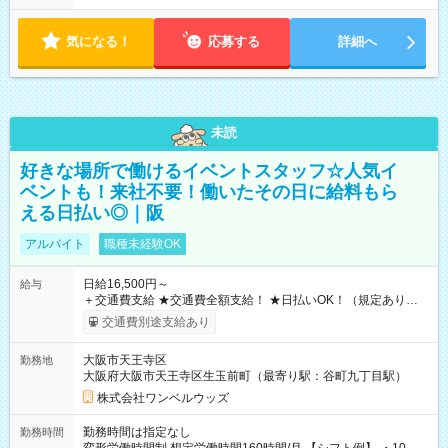
気になる！
応募する
詳細へ
未読
好きな場所で働けるイベントスタッフ☆人気イ
ベントも！来社不要！働いたその日に給料もら
える日払い◎｜阪
アルバイト
職種未経験OK
日給16,500円～
給与
＋交通費支給 ★交通費全額支給！ ★日払いOK！（規定あり） ┗
働いたその日に現金GET♪ お仕事後はコンビニATMから 日払
交通費別途支給あり
い分を引き落とせます！ 【試用期間】試用期間なし
大阪市天王寺区
勤務地
大阪府大阪市天王寺区生玉前町（最寄り駅：谷町九丁目駅）
株式会社ワンベルウッズ
勤務時間は指定なし
勤務時間