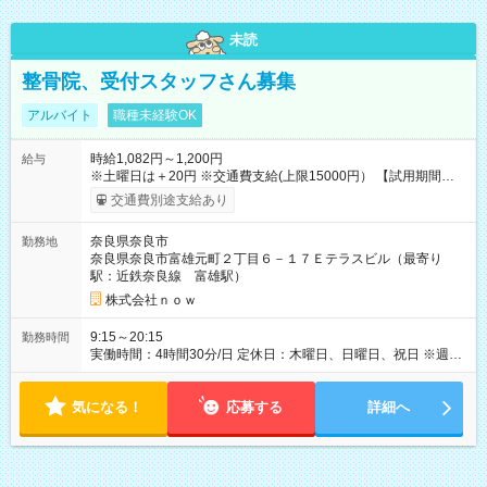
未読
整骨院、受付スタッフさん募集
アルバイト
職種未経験OK
時給1,082円～1,200円
給与
※土曜日は＋20円 ※交通費支給(上限15000円） 【試用期間】試
用期間なし
交通費別途支給あり
奈良県奈良市
勤務地
奈良県奈良市富雄元町２丁目６－１７Ｅテラスビル（最寄り
駅：近鉄奈良線 富雄駅）
株式会社ｎｏｗ
9:15～20:15
勤務時間
実働時間：4時間30分/日 定休日：木曜日、日曜日、祝日 ※週2
日以上ご勤務いただける方、大歓迎です ※勤務時間： 平日 午
前9時15分～13時45分／午後15時45分～20時15分 土曜 午前8
気になる！
時30分～13時45分／午後15時45分～19時30分
応募する
詳細へ