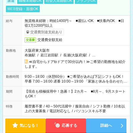
派遣
職種未経験OK
社会人未経験OK
ブランクOK
WEB登録・面接OK
無資格未経験：時給1400円～ ■週払いOK ■扶養内OK ■日
給与
収1万1200円以上
交通費別途支給あり
交通費全額支給
交通費
大阪府東大阪市
勤務地
布施駅
/
若江岩田駅
/
長瀬(大阪府)駅
/
…
≪自宅からドアtoドアで30分以内！≫ご希望の勤務地を紹介
します。
9:00～18:00（休憩60分） ■ご希望があれば下記シフトもOK！
勤務時間
早番 7:00～16:00 遅番 10:00～19:00 「家族と休みを合わせた
い」 「余裕を持って夕飯の準備がしたい」 「できれば残業はし
たくない」 など、ご希望を教えてくださいね。 ※Wワーク希望
【現在も積極採用中！急募！】2カ月～ ■8月～、9月スタート
期間
の方へ 今ご覧のお仕事で希望する勤務時間と、もう1つのお仕事
もOK！
の勤務時間。 合計で週40時間を超える場合は応募できません。
履歴書不要
/
40～50代活躍中
/
服装自由
/
シフト勤務
/
10名以
特徴
上の大量募集
/
電話対応なし
/
パソコンスキル不要
気になる！
応募する
詳細へ