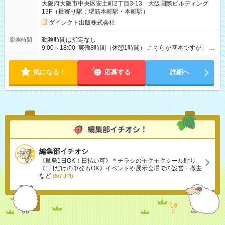
大阪府大阪市中央区安土町2丁目3-13 大阪国際ビルディング
13F（最寄り駅：堺筋本町駅・本町駅）
ダイレクト出版株式会社
勤務時間は指定なし
勤務時間
9:00～18:00 実働8時間（休憩1時間） こちらが基本ですが、 ・
お子様の送迎があるからもう少し短時間なら ・家族の看病があ
るから毎日は出勤できない このようにお悩みの方もぜひご応募
気になる！
ください。 できる限りご希望に沿った勤務時間でお願いしたい
応募する
詳細へ
と考えております。
編集部イチオシ
《単発1日OK！日払い可》＊チラシのモクモクシール貼り、
《1日だけの単発もOK》イベントや展示会場での設営・撤去
など
(8/7UP!)