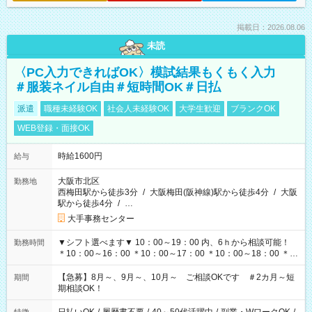
掲載日：2026.08.06
未読
〈PC入力できればOK〉模試結果もくもく入力
＃服装ネイル自由＃短時間OK＃日払
派遣
職種未経験OK
社会人未経験OK
大学生歓迎
ブランクOK
WEB登録・面接OK
時給1600円
給与
大阪市北区
勤務地
西梅田駅から徒歩3分
/
大阪梅田(阪神線)駅から徒歩4分
/
大阪
駅から徒歩4分
/
…
大手事務センター
▼シフト選べます▼ 10：00～19：00 内、6ｈから相談可能！
勤務時間
＊10：00～16：00 ＊10：00～17：00 ＊10：00～18：00 ＊
11：00～19：00 ＊12：00～19：00 ＊13：00～19：00
【急募】8月～、9月～、10月～ ご相談OKです ＃2カ月～短
期間
期相談OK！