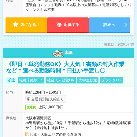
日払いOK
/
履歴書不要
/
40～50代活躍中
/
副業・WワークOK
/
特徴
服装自由
/
シフト勤務
/
10名以上の大量募集
/
電話対応なし
/
パ
ソコンスキル不要
気になる！
応募する
詳細へ
掲載日：2026.07.30
未読
《即日・単発勤務OK》大人気！書類の封入作業
など＊選べる勤務時間＊日払い手渡し〇
派遣
職種未経験OK
社会人未経験OK
大学生歓迎
ブランクOK
時給1284円～1605円
給与
交通費別途支給あり
上限1,000円/日
交通費
大阪市西淀川区
勤務地
御幣島駅から徒歩10分
/
千船駅から徒歩12分
/
尼崎(阪神線)駅
から【登録地】徒歩1分
/
…
兵庫・大阪エリアの物流倉庫内