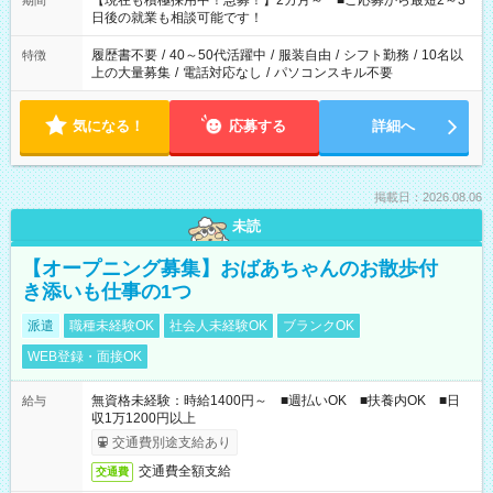
【現在も積極採用中！急募！】2カ月～ ■ご応募から最短2～3
期間
の方へ 今ご覧のお仕事で希望する勤務時間と、もう1つのお仕事
日後の就業も相談可能です！
の勤務時間。 合計で週40時間を超える場合は応募できません。
履歴書不要
/
40～50代活躍中
/
服装自由
/
シフト勤務
/
10名以
特徴
上の大量募集
/
電話対応なし
/
パソコンスキル不要
気になる！
応募する
詳細へ
掲載日：2026.08.06
未読
【オープニング募集】おばあちゃんのお散歩付
き添いも仕事の1つ
派遣
職種未経験OK
社会人未経験OK
ブランクOK
WEB登録・面接OK
無資格未経験：時給1400円～ ■週払いOK ■扶養内OK ■日
給与
収1万1200円以上
交通費別途支給あり
交通費全額支給
交通費