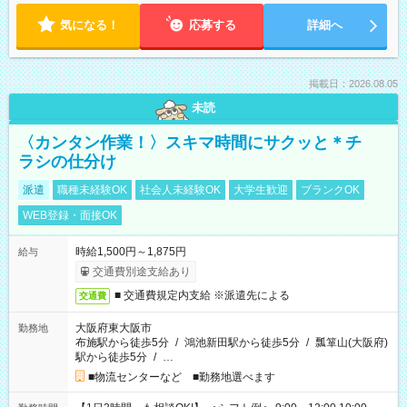
気になる！
応募する
詳細へ
掲載日：2026.08.05
未読
〈カンタン作業！〉スキマ時間にサクッと＊チ
ラシの仕分け
派遣
職種未経験OK
社会人未経験OK
大学生歓迎
ブランクOK
WEB登録・面接OK
時給1,500円～1,875円
給与
交通費別途支給あり
■ 交通費規定内支給 ※派遣先による
交通費
大阪府東大阪市
勤務地
布施駅から徒歩5分
/
鴻池新田駅から徒歩5分
/
瓢箪山(大阪府)
駅から徒歩5分
/
…
■物流センターなど ■勤務地選べます