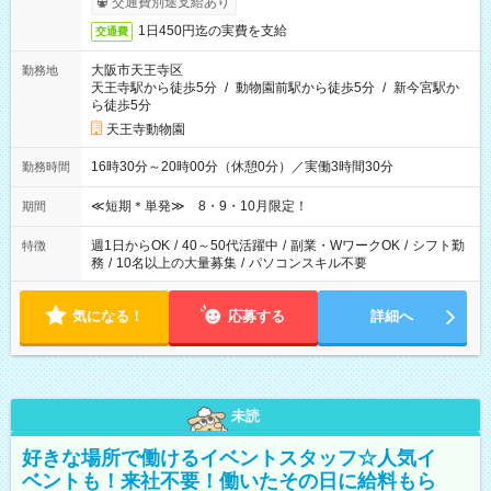
交通費別途支給あり
1日450円迄の実費を支給
交通費
大阪市天王寺区
勤務地
天王寺駅から徒歩5分
/
動物園前駅から徒歩5分
/
新今宮駅か
ら徒歩5分
天王寺動物園
16時30分～20時00分（休憩0分）／実働3時間30分
勤務時間
≪短期＊単発≫ 8・9・10月限定！
期間
週1日からOK
/
40～50代活躍中
/
副業・WワークOK
/
シフト勤
特徴
務
/
10名以上の大量募集
/
パソコンスキル不要
気になる！
応募する
詳細へ
未読
好きな場所で働けるイベントスタッフ☆人気イ
ベントも！来社不要！働いたその日に給料もら