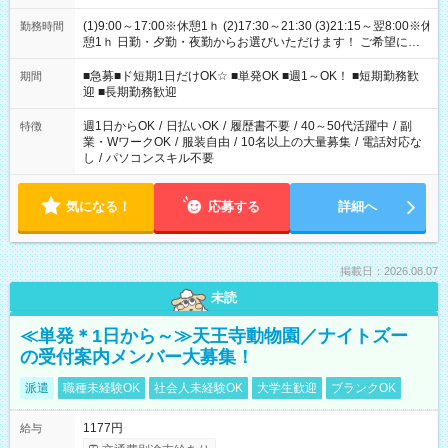
(1)9:00～17:00※休憩1ｈ (2)17:30～21:30 (3)21:15～翌8:00※休
勤務時間
憩1ｈ 日勤・夕勤・夜勤からお選びいただけます！ ご希望に合
わせて働けるお仕事です(*^^*) 【その他選べる勤務時間】 8-17
時/9-17時/9-18時/10-18時/11-21時/18-22時/20-翌4時/21-翌5
■急募■ド短期1日だけOK☆ ■単発OK ■週1～OK！ ■短期勤務歓
期間
時/22-翌6時/0-翌8時 ご自身のご都合で選んで頂ける完全自由シ
迎 ■長期勤務歓迎
フト！
週1日からOK
/
日払いOK
/
履歴書不要
/
40～50代活躍中
/
副
特徴
業・WワークOK
/
服装自由
/
10名以上の大量募集
/
電話対応な
し
/
パソコンスキル不要
気になる！
応募する
詳細へ
掲載日：2026.08.07
未読
≪単発＊1日から～≫天王寺動物園／ナイトズー
の受付案内メンバー大募集！
派遣
職種未経験OK
社会人未経験OK
大学生歓迎
ブランクOK
1177円
給与