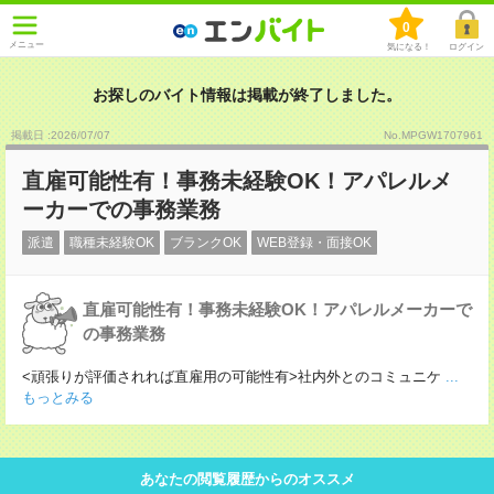
0
メニュー
気になる！
ログイン
お探しのバイト情報は掲載が終了しました。
掲載日 :2026
/
07
/
07
No.MPGW1707961
直雇可能性有！事務未経験OK！アパレルメ
ーカーでの事務業務
派遣
職種未経験OK
ブランクOK
WEB登録・面接OK
直雇可能性有！事務未経験OK！アパレルメーカーで
の事務業務
<頑張りが評価されれば直雇用の可能性有>社内外とのコミュニケ
...
もっとみる
あなたの閲覧履歴からのオススメ