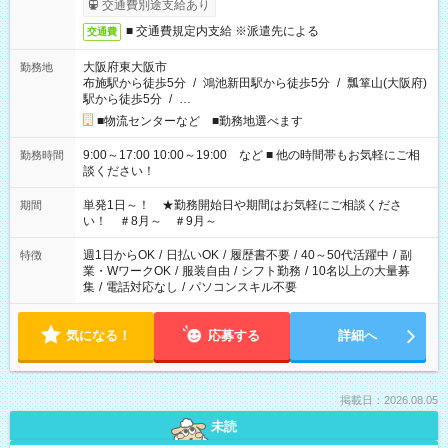
交通費別途支給あり
■ 交通費規定内支給 ※派遣先による
交通費
大阪府東大阪市
勤務地
布施駅から徒歩5分
/
鴻池新田駅から徒歩5分
/
瓢箪山(大阪府)
駅から徒歩5分
/
…
■物流センターなど ■勤務地選べます
9:00～17:00 10:00～19:00 など ■ 他の時間帯もお気軽にご相
勤務時間
談ください！
単発1日～！ ★勤務開始日や期間はお気軽にご相談くださ
期間
い！ ＃8月～ ＃9月～
週1日からOK
/
日払いOK
/
履歴書不要
/
40～50代活躍中
/
副
特徴
業・WワークOK
/
服装自由
/
シフト勤務
/
10名以上の大量募
集
/
電話対応なし
/
パソコンスキル不要
気になる！
応募する
詳細へ
掲載日：2026.08.05
未読