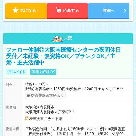
気になる！
応募する
詳細へ
未読
フォロー体制◎大阪南医療センターの夜間休日
受付／未経験・無資格OK／ブランクOK／主
婦・主夫活躍中
アルバイト
職種未経験OK
時給1,200円～
給与
[時給] 有資格者：1250円 無資格者：1200円 ★キャリアアップ制
度あり 進級により給与がアップします！ 【試用期間】試用期間
交通費別途支給あり
あり 試用期間の長さ：3ヶ月 雇用形態、給与は本採用時と同じ
です。
大阪府河内長野市
勤務地
大阪府河内長野市木戸東町2-1
株式会社ニチイ学館
平均労働時間：1ヶ月あたり160時間 ＜シフト例＞ ■夜間当直
勤務時間
（夜間受付業務） 【当直】月～金 16:30～翌8:30（休憩90