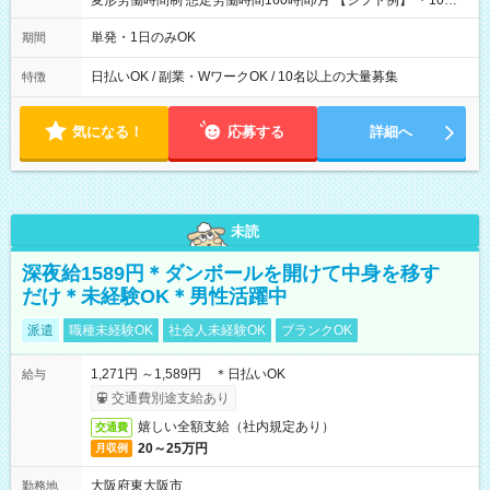
変形労働時間制 想定労働時間160時間/月 【シフト例】 ・10：
00～20：00
単発・1日のみOK
期間
日払いOK / 副業・WワークOK / 10名以上の大量募集
特徴
気になる！
応募する
詳細へ
未読
深夜給1589円＊ダンボールを開けて中身を移す
だけ＊未経験OK＊男性活躍中
派遣
職種未経験OK
社会人未経験OK
ブランクOK
1,271円 ～1,589円 ＊日払いOK
給与
交通費別途支給あり
嬉しい全額支給（社内規定あり）
交通費
20～25万円
月収例
大阪府東大阪市
勤務地