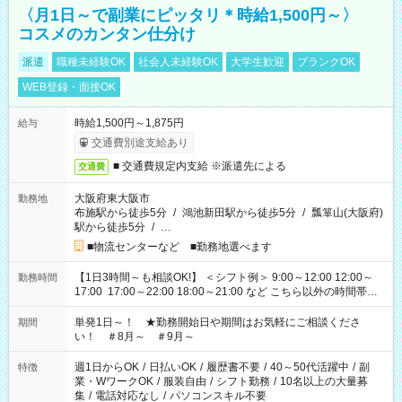
〈月1日～で副業にピッタリ＊時給1,500円～〉
コスメのカンタン仕分け
派遣
職種未経験OK
社会人未経験OK
大学生歓迎
ブランクOK
WEB登録・面接OK
時給1,500円～1,875円
給与
交通費別途支給あり
■ 交通費規定内支給 ※派遣先による
交通費
大阪府東大阪市
勤務地
布施駅から徒歩5分
/
鴻池新田駅から徒歩5分
/
瓢箪山(大阪府)
駅から徒歩5分
/
…
■物流センターなど ■勤務地選べます
【1日3時間～も相談OK!】 ＜シフト例＞ 9:00～12:00 12:00～
勤務時間
17:00 17:00～22:00 18:00～21:00 など こちら以外の時間帯も
お気軽にご相談ください！
単発1日～！ ★勤務開始日や期間はお気軽にご相談くださ
期間
い！ ＃8月～ ＃9月～
週1日からOK
/
日払いOK
/
履歴書不要
/
40～50代活躍中
/
副
特徴
業・WワークOK
/
服装自由
/
シフト勤務
/
10名以上の大量募
集
/
電話対応なし
/
パソコンスキル不要