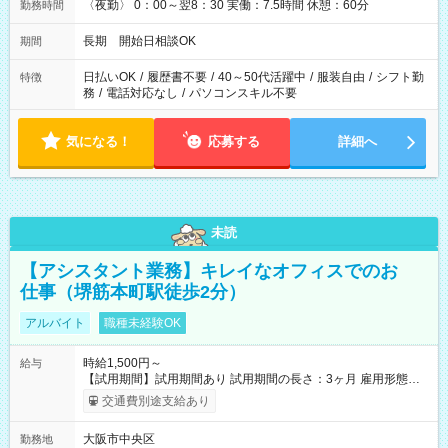
〈夜勤〉 0：00～翌8：30 実働：7.5時間 休憩：60分
勤務時間
長期 開始日相談OK
期間
日払いOK
/
履歴書不要
/
40～50代活躍中
/
服装自由
/
シフト勤
特徴
務
/
電話対応なし
/
パソコンスキル不要
気になる！
応募する
詳細へ
未読
【アシスタント業務】キレイなオフィスでのお
仕事（堺筋本町駅徒歩2分）
アルバイト
職種未経験OK
時給1,500円～
給与
【試用期間】試用期間あり 試用期間の長さ：3ヶ月 雇用形態、
給与は本採用時と同じです。
交通費別途支給あり
大阪市中央区
勤務地