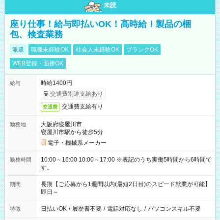
未読
座り仕事！給与即払いOK！高時給！製品の梱
包、検査業務
派遣
職種未経験OK
社会人未経験OK
ブランクOK
WEB登録・面接OK
時給1400円
給与
交通費別途支給あり
交通費支給有り
交通費
大阪府寝屋川市
勤務地
寝屋川市駅から徒歩5分
電子・機械系メーカー
10:00～16:00 10:00～17:00 ※表記のうち実働5時間から6時間で
勤務時間
す。
長期【ご応募から1週間以内(最短2日目)のスピード就業が可能】
期間
即日～
日払いOK
/
履歴書不要
/
電話対応なし
/
パソコンスキル不要
特徴