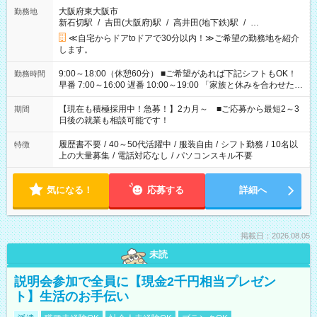
大阪府東大阪市
勤務地
新石切駅
/
吉田(大阪府)駅
/
高井田(地下鉄)駅
/
…
≪自宅からドアtoドアで30分以内！≫ご希望の勤務地を紹介
します。
9:00～18:00（休憩60分） ■ご希望があれば下記シフトもOK！
勤務時間
早番 7:00～16:00 遅番 10:00～19:00 「家族と休みを合わせた
い」 「余裕を持って夕飯の準備がしたい」 「できれば残業はし
たくない」 など、ご希望を教えてくださいね。 ※Wワーク希望
【現在も積極採用中！急募！】2カ月～ ■ご応募から最短2～3
期間
の方へ 今ご覧のお仕事で希望する勤務時間と、もう1つのお仕事
日後の就業も相談可能です！
の勤務時間。 合計で週40時間を超える場合は応募できません。
履歴書不要
/
40～50代活躍中
/
服装自由
/
シフト勤務
/
10名以
特徴
上の大量募集
/
電話対応なし
/
パソコンスキル不要
気になる！
応募する
詳細へ
掲載日：2026.08.05
未読
説明会参加で全員に【現金2千円相当プレゼン
ト】生活のお手伝い