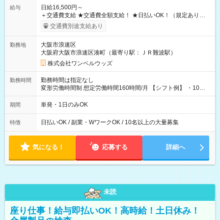
日給16,500円～
給与
＋交通費支給 ★交通費全額支給！ ★日払いOK！（規定あり） ┗
働いたその日に現金GET♪ お仕事後はコンビニATMから 日払
交通費別途支給あり
い分を引き落とせます！ 【試用期間】試用期間なし
大阪市浪速区
勤務地
大阪府大阪市浪速区湊町（最寄り駅：ＪＲ難波駅）
株式会社ワンベルウッズ
勤務時間は指定なし
勤務時間
変形労働時間制 想定労働時間160時間/月 【シフト例】 ・10：
00～20：00
単発・1日のみOK
期間
日払いOK / 副業・WワークOK / 10名以上の大量募集
特徴
気になる！
応募する
詳細へ
未読
座り仕事！給与即払いOK！高時給！土日休み！