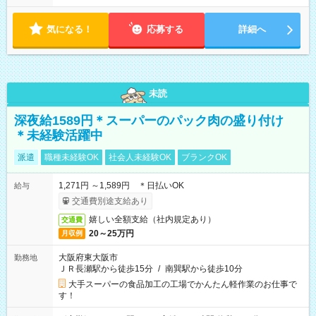
分） 【当直】土日祝 17:00～翌8:30（休憩90分） 【日直】土
日祝 8:30～17:00（休憩60分） ※夜間当直と日直あわせて、月
気になる！
10～11日の勤務 平均労働時間：1ヶ月あたり160時間 ＜シフト
応募する
詳細へ
例＞ ■夜間当直（夜間受付業務） 【当直】月～金 16:30～翌
8:30（休憩90分） 【当直】土日祝 17:00～翌8:30（休憩90
分） 【日直】土日祝 8:30～17:00（休憩60分） ※夜間当直と
日直あわせて、月10～11日の勤務
未読
深夜給1589円＊スーパーのパック肉の盛り付け
＊未経験活躍中
派遣
職種未経験OK
社会人未経験OK
ブランクOK
1,271円 ～1,589円 ＊日払いOK
給与
交通費別途支給あり
嬉しい全額支給（社内規定あり）
交通費
20～25万円
月収例
大阪府東大阪市
勤務地
ＪＲ長瀬駅から徒歩15分
/
南巽駅から徒歩10分
大手スーパーの食品加工の工場でかんたん軽作業のお仕事で
す！