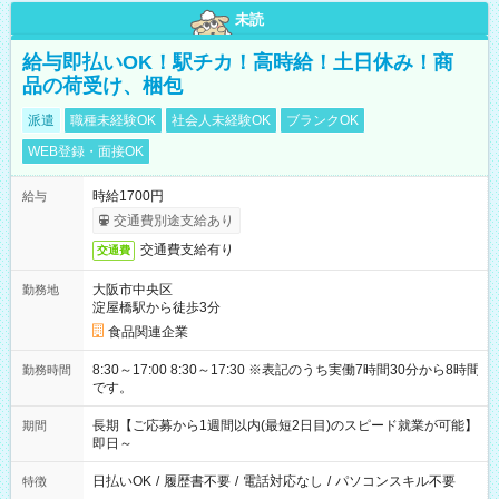
未読
給与即払いOK！駅チカ！高時給！土日休み！商
品の荷受け、梱包
派遣
職種未経験OK
社会人未経験OK
ブランクOK
WEB登録・面接OK
時給1700円
給与
交通費別途支給あり
交通費支給有り
交通費
大阪市中央区
勤務地
淀屋橋駅から徒歩3分
食品関連企業
8:30～17:00 8:30～17:30 ※表記のうち実働7時間30分から8時間
勤務時間
です。
長期【ご応募から1週間以内(最短2日目)のスピード就業が可能】
期間
即日～
日払いOK
/
履歴書不要
/
電話対応なし
/
パソコンスキル不要
特徴