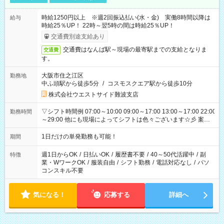
時給1250円以上 ※週2回振込払い(水・金) 実働8時間以降は
給与
時給25％UP！ 22時～翌5時の間は時給25％UP！
交通費別途支給あり
交通費はなんば駅～現場の最寄駅までの支給となりま
交通費
す。
大阪市住之江区
勤務地
中ふ頭駅から徒歩5分
/
コスモスクエア駅から徒歩10分
株式会社ウエストサイド難波支店
▽シフト時間例 07:00～10:00 09:00～17:00 13:00～17:00 22:00
勤務時間
～29:00 他にも現場によってシフトは色々ございます☆彡 案件
次第では午前中で終わるお仕事も...！
1日だけの単発勤務も可能！
期間
週1日からOK
/
日払いOK
/
履歴書不要
/
40～50代活躍中
/
副
特徴
業・WワークOK
/
服装自由
/
シフト勤務
/
電話対応なし
/
パソ
コンスキル不要
気になる！
応募する
詳細へ