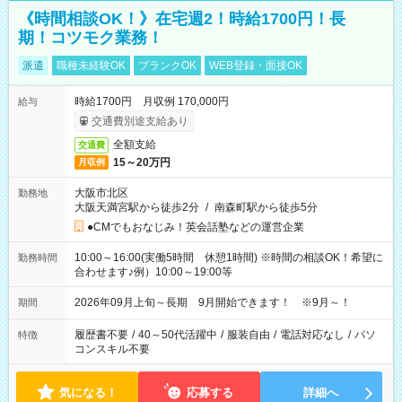
《時間相談OK！》在宅週2！時給1700円！長
期！コツモク業務！
派遣
職種未経験OK
ブランクOK
WEB登録・面接OK
時給1700円 月収例 170,000円
給与
交通費別途支給あり
全額支給
交通費
15～20万円
月収例
大阪市北区
勤務地
大阪天満宮駅から徒歩2分
/
南森町駅から徒歩5分
●CMでもおなじみ！英会話塾などの運営企業
10:00～16:00(実働5時間 休憩1時間) ※時間の相談OK！希望に
勤務時間
合わせます♪例）10:00～19:00等
2026年09月上旬～長期 9月開始できます！ ※9月～！
期間
履歴書不要
/
40～50代活躍中
/
服装自由
/
電話対応なし
/
パソ
特徴
コンスキル不要
気になる！
応募する
詳細へ