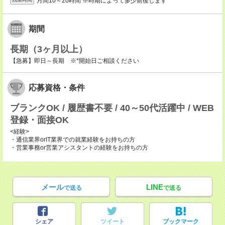
月間10～20時間 ※時期によって多少前後します
期間
長期（3ヶ月以上）
【急募】即日～長期 ※*開始日ご相談ください
応募資格・条件
ブランクOK / 履歴書不要 / 40～50代活躍中 / WEB
登録・面接OK
<経験>
・通信業界orIT業界での就業経験をお持ちの方
・営業事務or営業アシスタントの経験をお持ちの方
メール
LINE
で送る
で送る
シェア
ツイート
ブックマーク