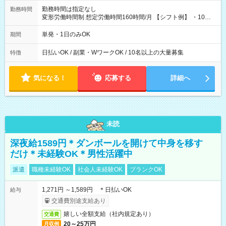
勤務時間は指定なし
勤務時間
変形労働時間制 想定労働時間160時間/月 【シフト例】 ・10：
00～20：00
単発・1日のみOK
期間
日払いOK / 副業・WワークOK / 10名以上の大量募集
特徴
気になる！
応募する
詳細へ
未読
深夜給1589円＊ダンボールを開けて中身を移す
だけ＊未経験OK＊男性活躍中
派遣
職種未経験OK
社会人未経験OK
ブランクOK
1,271円 ～1,589円 ＊日払いOK
給与
交通費別途支給あり
嬉しい全額支給（社内規定あり）
交通費
20～25万円
月収例