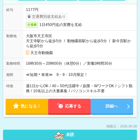
1177円
給与
交通費別途支給あり
1日450円迄の実費を支給
交通費
大阪市天王寺区
勤務地
天王寺駅から徒歩5分
/
動物園前駅から徒歩5分
/
新今宮駅か
ら徒歩5分
天王寺動物園
16時30分～20時00分（休憩0分）／実働3時間30分
勤務時間
≪短期＊単発≫ 8・9・10月限定！
期間
週1日からOK
/
40～50代活躍中
/
副業・WワークOK
/
シフト勤
特徴
務
/
10名以上の大量募集
/
パソコンスキル不要
気になる！
応募する
詳細へ
掲載日：2026.08.08
未読