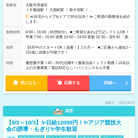
大阪市浪速区
勤務地
ＪＲ難波駅
/
大国町駅
/
新今宮駅
/
…
≪自宅からドアtoドアで30分以内！≫ご希望の勤務地を紹介
します。
9:00～18:00（休憩60分） ■ご希望があれば下記シフトもOK！
勤務時間
早番 7:00～16:00 遅番 10:00～19:00 夜勤 16:30～翌9:30 「家族
と休みを合わせたい」 「余裕を持って夕飯の準備がしたい」
「できれば残業はしたくない」 など、ご希望を教えてください
【8月中のスタートOK！急募！】2カ月～ ■ご応募から最短2～
期間
ね。 ※Wワーク希望の方へ 今ご覧のお仕事で希望する勤務時間
3日後に就業が可能です！
と、もう1つのお仕事の勤務時間。 合計で週40時間を超える場
合は応募できません。
履歴書不要
/
40～50代活躍中
/
服装自由
/
シフト勤務
/
10名以
特徴
上の大量募集
/
電話対応なし
/
パソコンスキル不要
気になる！
応募する
詳細へ
掲載日：2026.08.07
未読
【9/2～10/3】✨日給12000円！✨アジア競技大
会の誘導・もぎり✨学生歓迎