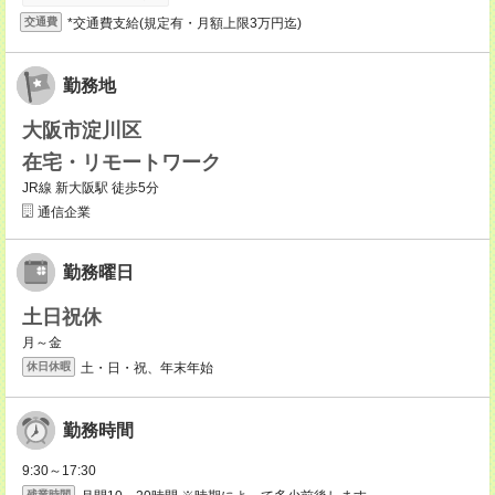
*交通費支給(規定有・月額上限3万円迄)
交通費
勤務地
大阪市淀川区
在宅・リモートワーク
JR線 新大阪駅 徒歩5分
通信企業
勤務曜日
土日祝休
月～金
土・日・祝、年末年始
休日休暇
勤務時間
9:30～17:30
残業時間