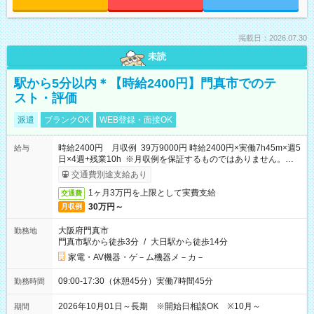
掲載日：2026.07.30
未読
駅から5分以内＊【時給2400円】門真市でのテ
スト・評価
派遣
ブランクOK
WEB登録・面接OK
時給2400円 月収例 39万9000円 時給2400円×実働7h45m×週5
給与
日×4週+残業10h ※月収例を保証するものではありません。※給
与即受取りサービス利用可（利用条件有）
交通費別途支給あり
1ヶ月3万円を上限として実費支給
交通費
30万円～
月収例
大阪府門真市
勤務地
門真市駅から徒歩3分
/
大日駅から徒歩14分
家電・AV機器・ゲ－ム機器メ－カ－
09:00-17:30（休憩45分）実働7時間45分
勤務時間
2026年10月01日～長期 ※開始日相談OK ※10月～
期間