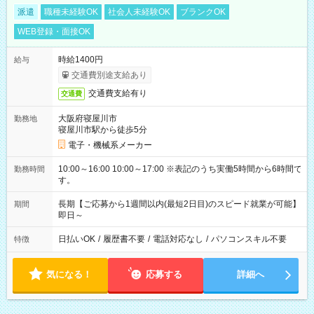
派遣
職種未経験OK
社会人未経験OK
ブランクOK
WEB登録・面接OK
時給1400円
給与
交通費別途支給あり
交通費支給有り
交通費
大阪府寝屋川市
勤務地
寝屋川市駅から徒歩5分
電子・機械系メーカー
10:00～16:00 10:00～17:00 ※表記のうち実働5時間から6時間で
勤務時間
す。
長期【ご応募から1週間以内(最短2日目)のスピード就業が可能】
期間
即日～
日払いOK
/
履歴書不要
/
電話対応なし
/
パソコンスキル不要
特徴
気になる！
応募する
詳細へ