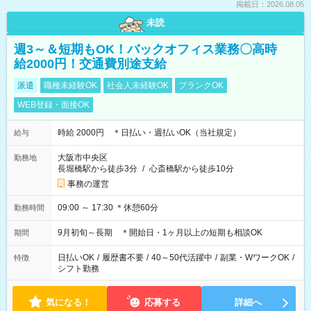
掲載日：2026.08.05
未読
週3～＆短期もOK！バックオフィス業務〇高時
給2000円！交通費別途支給
派遣
職種未経験OK
社会人未経験OK
ブランクOK
WEB登録・面接OK
時給 2000円 ＊日払い・週払いOK（当社規定）
給与
大阪市中央区
勤務地
長堀橋駅から徒歩3分
/
心斎橋駅から徒歩10分
事務の運営
09:00 ～ 17:30 ＊休憩60分
勤務時間
9月初旬～長期 ＊開始日・1ヶ月以上の短期も相談OK
期間
日払いOK
/
履歴書不要
/
40～50代活躍中
/
副業・WワークOK
/
特徴
シフト勤務
気になる！
応募する
詳細へ