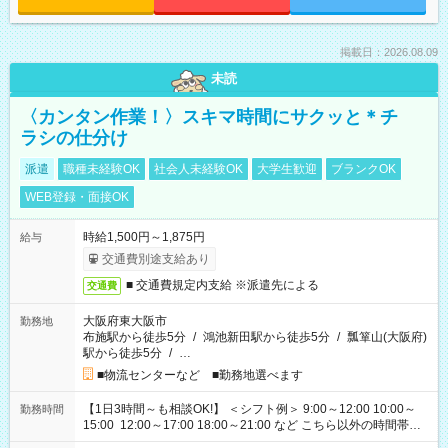
掲載日：2026.08.09
未読
〈カンタン作業！〉スキマ時間にサクッと＊チ
ラシの仕分け
派遣
職種未経験OK
社会人未経験OK
大学生歓迎
ブランクOK
WEB登録・面接OK
時給1,500円～1,875円
給与
交通費別途支給あり
■ 交通費規定内支給 ※派遣先による
交通費
大阪府東大阪市
勤務地
布施駅から徒歩5分
/
鴻池新田駅から徒歩5分
/
瓢箪山(大阪府)
駅から徒歩5分
/
…
■物流センターなど ■勤務地選べます
【1日3時間～も相談OK!】 ＜シフト例＞ 9:00～12:00 10:00～
勤務時間
15:00 12:00～17:00 18:00～21:00 など こちら以外の時間帯も
お気軽にご相談ください！