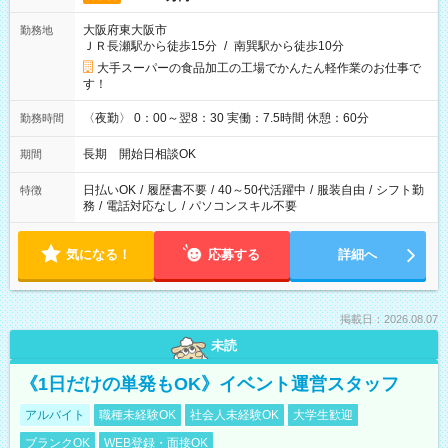
大阪府東大阪市
勤務地
ＪＲ長瀬駅から徒歩15分
/
南巽駅から徒歩10分
大手スーパーの食品加工の工場でかんたん軽作業のお仕事で
す！
〈夜勤〉 0：00～翌8：30 実働：7.5時間 休憩：60分
勤務時間
長期 開始日相談OK
期間
日払いOK
/
履歴書不要
/
40～50代活躍中
/
服装自由
/
シフト勤
特徴
務
/
電話対応なし
/
パソコンスキル不要
気になる！
応募する
詳細へ
掲載日：2026.08.07
未読
《1日だけの単発もOK》イベント運営スタッフ
アルバイト
職種未経験OK
社会人未経験OK
大学生歓迎
ブランクOK
WEB登録・面接OK