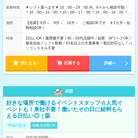
▼シフト選べます▼ 10：00～19：00 内、6ｈから相談可能！
勤務時間
＊10：00～16：00 ＊10：00～17：00 ＊10：00～18：00 ＊
11：00～19：00 ＊12：00～19：00 ＊13：00～19：00
【急募】8月～、9月～、10月～ ご相談OKです ＃2カ月～短
期間
期相談OK！
日払いOK
/
履歴書不要
/
40～50代活躍中
/
副業・WワークOK
/
特徴
服装自由
/
シフト勤務
/
10名以上の大量募集
/
電話対応なし
/
パ
ソコンスキル不要
気になる！
応募する
詳細へ
未読
好きな場所で働けるイベントスタッフ☆人気イ
ベントも！来社不要！働いたその日に給料もら
える日払い◎｜阪
アルバイト
職種未経験OK
日給16,500円～
給与