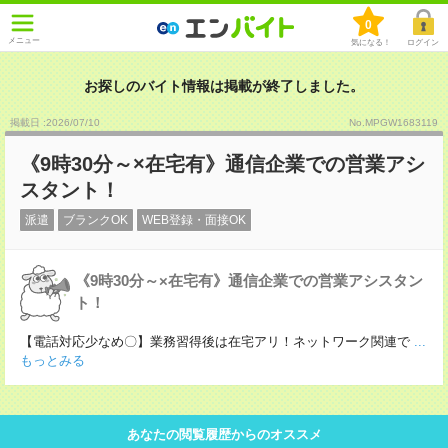
0
メニュー
気になる！
ログイン
お探しのバイト情報は掲載が終了しました。
掲載日 :2026
/
07
/
10
No.MPGW1683119
《9時30分～×在宅有》通信企業での営業アシ
スタント！
派遣
ブランクOK
WEB登録・面接OK
《9時30分～×在宅有》通信企業での営業アシスタン
ト！
【電話対応少なめ〇】業務習得後は在宅アリ！ネットワーク関連で
...
もっとみる
あなたの閲覧履歴からのオススメ