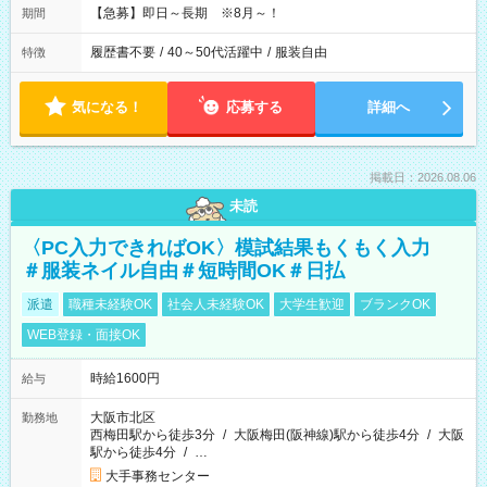
【急募】即日～長期 ※8月～！
期間
履歴書不要
/
40～50代活躍中
/
服装自由
特徴
気になる！
応募する
詳細へ
掲載日：2026.08.06
未読
〈PC入力できればOK〉模試結果もくもく入力
＃服装ネイル自由＃短時間OK＃日払
派遣
職種未経験OK
社会人未経験OK
大学生歓迎
ブランクOK
WEB登録・面接OK
時給1600円
給与
大阪市北区
勤務地
西梅田駅から徒歩3分
/
大阪梅田(阪神線)駅から徒歩4分
/
大阪
駅から徒歩4分
/
…
大手事務センター