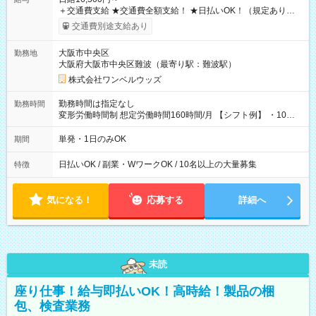
＋交通費支給 ★交通費全額支給！ ★日払いOK！（規定あり） ┗
働いたその日に現金GET♪ お仕事後はコンビニATMから 日払
交通費別途支給あり
い分を引き落とせます！ 【試用期間】試用期間なし
大阪市中央区
勤務地
大阪府大阪市中央区難波（最寄り駅：難波駅）
株式会社ワンベルウッズ
勤務時間は指定なし
勤務時間
変形労働時間制 想定労働時間160時間/月 【シフト例】 ・10：
00～20：00
単発・1日のみOK
期間
日払いOK / 副業・WワークOK / 10名以上の大量募集
特徴
気になる！
応募する
詳細へ
未読
座り仕事！給与即払いOK！高時給！製品の梱
包、検査業務