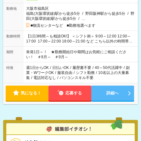
大阪市福島区
勤務地
福島(大阪環状線)駅から徒歩5分
/
野田阪神駅から徒歩5分
/
野
田(大阪環状線)駅から徒歩5分
/
…
■物流センターなど ■勤務地選べます
【1日3時間～も相談OK!】 ＜シフト例＞ 9:00～12:00 12:00～
勤務時間
17:00 17:00～22:00 18:00～21:00 など こちら以外の時間帯も
お気軽にご相談ください！
単発1日～！ ★勤務開始日や期間はお気軽にご相談くださ
期間
い！ ＃8月～ ＃9月～
週1日からOK
/
日払いOK
/
履歴書不要
/
40～50代活躍中
/
副
特徴
業・WワークOK
/
服装自由
/
シフト勤務
/
10名以上の大量募
集
/
電話対応なし
/
パソコンスキル不要
気になる！
応募する
詳細へ