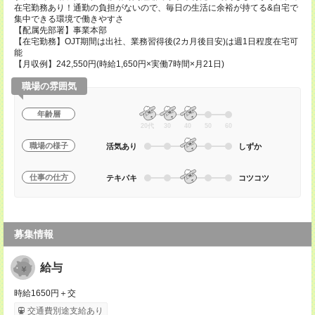
在宅勤務あり！通勤の負担がないので、毎日の生活に余裕が持てる&自宅で
集中できる環境で働きやすさ
【配属先部署】事業本部
【在宅勤務】OJT期間は出社、業務習得後(2カ月後目安)は週1日程度在宅可
能
【月収例】242,550円(時給1,650円×実働7時間×月21日)
職場の雰囲気
年齢層
20代
30
40
50
60
職場の様子
活気あり
しずか
仕事の仕方
テキパキ
コツコツ
募集情報
給与
時給1650円＋交
交通費別途支給あり