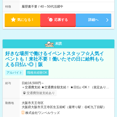
履歴書不要
/
40～50代活躍中
特徴
気になる！
応募する
詳細へ
未読
好きな場所で働けるイベントスタッフ☆人気イ
ベントも！来社不要！働いたその日に給料もら
える日払い◎｜阪
アルバイト
職種未経験OK
日給16,500円～
給与
＋交通費支給 ★交通費全額支給！ ★日払いOK！（規定あり） ┗
働いたその日に現金GET♪ お仕事後はコンビニATMから 日払
交通費別途支給あり
い分を引き落とせます！ 【試用期間】試用期間なし
大阪市天王寺区
勤務地
大阪府大阪市天王寺区生玉前町（最寄り駅：谷町九丁目駅）
株式会社ワンベルウッズ