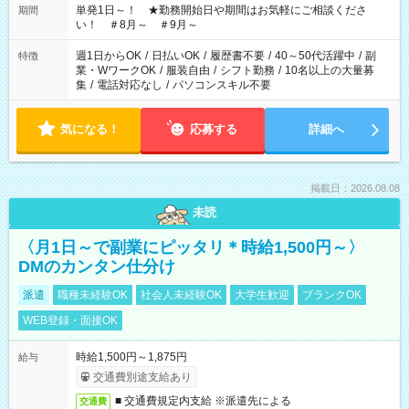
単発1日～！ ★勤務開始日や期間はお気軽にご相談くださ
期間
い！ ＃8月～ ＃9月～
週1日からOK
/
日払いOK
/
履歴書不要
/
40～50代活躍中
/
副
特徴
業・WワークOK
/
服装自由
/
シフト勤務
/
10名以上の大量募
集
/
電話対応なし
/
パソコンスキル不要
気になる！
応募する
詳細へ
掲載日：2026.08.08
未読
〈月1日～で副業にピッタリ＊時給1,500円～〉
DMのカンタン仕分け
派遣
職種未経験OK
社会人未経験OK
大学生歓迎
ブランクOK
WEB登録・面接OK
時給1,500円～1,875円
給与
交通費別途支給あり
■ 交通費規定内支給 ※派遣先による
交通費