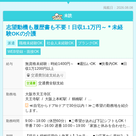
掲載日：2026.08.08
未読
志望動機も履歴書も不要！日収1.1万円～＊未経
験OKの介護
派遣
職種未経験OK
社会人未経験OK
ブランクOK
WEB登録・面接OK
無資格未経験：時給1400円～ ■週払いOK ■扶養内OK ■日
給与
収1万1200円以上
交通費別途支給あり
交通費全額支給
交通費
大阪市天王寺区
勤務地
天王寺駅
/
大阪上本町駅
/
鶴橋駅
/
…
≪自宅からドアtoドアで30分以内！≫ご希望の勤務地を紹介
します。
9:00～18:00（休憩60分） ■ご希望があれば下記シフトもOK！
勤務時間
早番 7:00～16:00 遅番 10:00～19:00 「家族と休みを合わせた
い」 「余裕を持って夕飯の準備がしたい」 「できれば残業はし
たくない」 など、ご希望を教えてくださいね。 ※Wワーク希望