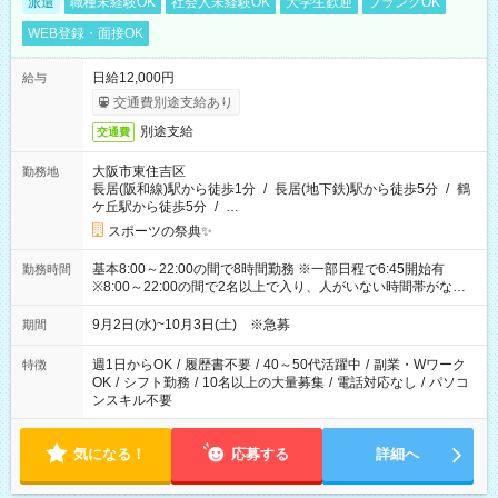
派遣
職種未経験OK
社会人未経験OK
大学生歓迎
ブランクOK
WEB登録・面接OK
日給12,000円
給与
交通費別途支給あり
別途支給
交通費
大阪市東住吉区
勤務地
長居(阪和線)駅から徒歩1分
/
長居(地下鉄)駅から徒歩5分
/
鶴
ケ丘駅から徒歩5分
/
…
スポーツの祭典✨
基本8:00～22:00の間で8時間勤務 ※一部日程で6:45開始有
勤務時間
※8:00～22:00の間で2名以上で入り、人がいない時間帯がない
ように相方と時間を分け合うイメージです
9月2日(水)~10月3日(土) ※急募
期間
週1日からOK
/
履歴書不要
/
40～50代活躍中
/
副業・Wワーク
特徴
OK
/
シフト勤務
/
10名以上の大量募集
/
電話対応なし
/
パソコ
ンスキル不要
気になる！
応募する
詳細へ