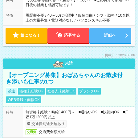
【現在も積極採用中！急募！】2カ月～ ■ご応募から最短2～3
期間
の方へ 今ご覧のお仕事で希望する勤務時間と、もう1つのお仕事
日後の就業も相談可能です！
の勤務時間。 合計で週40時間を超える場合は応募できません。
履歴書不要
/
40～50代活躍中
/
服装自由
/
シフト勤務
/
10名以
特徴
上の大量募集
/
電話対応なし
/
パソコンスキル不要
気になる！
応募する
詳細へ
掲載日：2026.08.06
未読
【オープニング募集】おばあちゃんのお散歩付
き添いも仕事の1つ
派遣
職種未経験OK
社会人未経験OK
ブランクOK
WEB登録・面接OK
無資格未経験：時給1400円～ ■週払いOK ■扶養内OK ■日
給与
収1万1200円以上
交通費別途支給あり
交通費全額支給
交通費