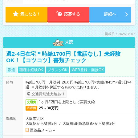
気になる！
応募する
詳細へ
掲載日：2026.08.07
未読
週2-4日在宅＊時給1700円【電話なし】未経験
OK！【コツコツ】書類チェック
派遣
職種未経験OK
ブランクOK
WEB登録・面接OK
時給1700円 月収例 26万円 時給1700円×実働7h45m×週5日×4
給与
週 ※月収例を保証するものではありません。
交通費別途支給あり
1ヶ月3万円を上限として実費支給
交通費
25～30万円
月収例
大阪市北区
勤務地
大阪駅から徒歩2分
/
大阪梅田(阪急線)駅から徒歩2分
医薬品メ－カ－