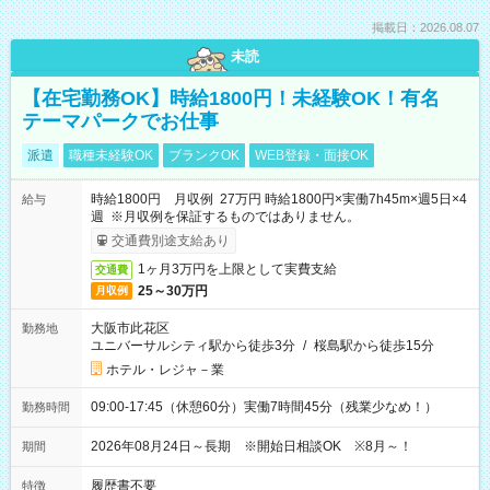
掲載日：2026.08.07
未読
【在宅勤務OK】時給1800円！未経験OK！有名
テーマパークでお仕事
派遣
職種未経験OK
ブランクOK
WEB登録・面接OK
時給1800円 月収例 27万円 時給1800円×実働7h45m×週5日×4
給与
週 ※月収例を保証するものではありません。
交通費別途支給あり
1ヶ月3万円を上限として実費支給
交通費
25～30万円
月収例
大阪市此花区
勤務地
ユニバーサルシティ駅から徒歩3分
/
桜島駅から徒歩15分
ホテル・レジャ－業
09:00-17:45（休憩60分）実働7時間45分（残業少なめ！）
勤務時間
2026年08月24日～長期 ※開始日相談OK ※8月～！
期間
履歴書不要
特徴