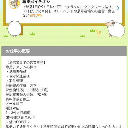
編集部イチオシ
《単発1日OK！日払い可》＊チラシのモクモクシール貼り、
《1日だけの単発もOK》イベントや展示会場での設営・撤去
など
(8/7UP!)
お仕事の概要
【通信業界での営業事務】
専用システムの操作
・見積書作成
・保守関連業務
・案件管理
契約書の作成、製本
郵便物対応(1～2週間に1度)
契約書書類の受領、PDF化
資料作成と修正
メール対応
電話対応
1～3件／日程度
(携帯電話貸与あり)
～魅力POINT～
駅チカで通勤ラクラク！移動時間短縮で家事や育児の時間もしっかりカクホ