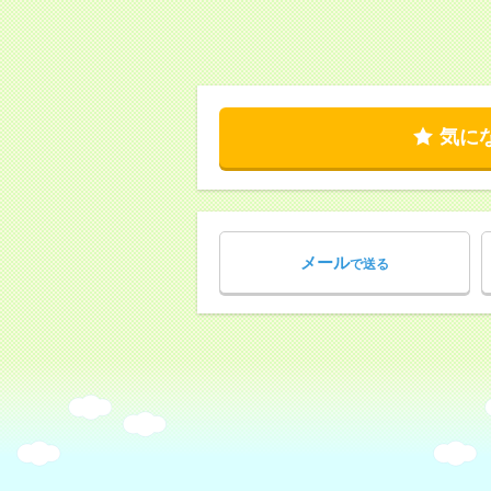
気に
メール
で送る