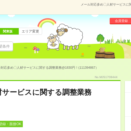
メール対応多め〇人材サービスに関す
会員登録
エリア変更
関東版
望条件
対応多め〇人材サービスに関する調整業務@1830円！(111394867）
No.MJS1708444
材サービスに関する調整業務
登録・面接OK