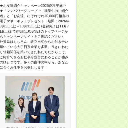
★お友達紹介キャンペーン2026夏秋実施中
★「マンパワーグループでご就業中のご紹介
者」と「お友達」にそれぞれ10,000円相当の
電子マネーギフトプレゼント！期間：2026年
8月1日(土)～10月31日(土) (登録完了は11月7
日(土)まで)詳細はJOBNETのトップページか
らキャンペーンサイトをご確認ください♪
外資系はもちろん、設立当初からお付き合い
頂いている大手日系企業も多数。長きにわた
り信頼関係を築いてきた私たちだからこそ、
ご紹介できるお仕事が豊富にあることが強み
のひとつです。多くの案件の中から、あなた
に合うお仕事をお探しします！