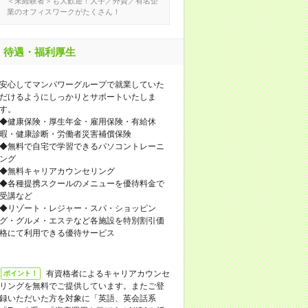
＜未経験者＞も大歓迎！大手／外資／有名企
業のオフィスワークがたくさん！
待遇・福利厚生
安心してマンパワーグループで就業していた
だけるようにしっかりとサポートいたしま
す。
◆健康保険・厚生年金・雇用保険・有給休
暇・健康診断・労働者災害補償保険
◆無料で自宅で学習できるパソコントレーニ
ング
◆無料キャリアカウンセリング
◆各種提携スクールのメニューを優待料金で
受講など
◆リゾート・レジャー・スパ・ショッピン
グ・グルメ・エステなど各施設を特別割引価
格にて利用できる優待サービス
有資格者によるキャリアカウンセ
ポイント！
リングを無料でご提供しています。またご登
録いただいた方を対象に「英語、英会話系