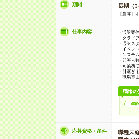
期間
長期（3
【急募】
仕事内容
・通訳案件
・クライア
・通訳ス
・イベン
・システ
・部署人数
・同業務従
・引継ぎ:
・職場雰囲
職場の
年齢
応募資格・条件
職種未経験