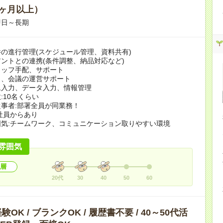
ヶ月以上）
即日～長期
の進行管理(スケジュール管理、資料共有)
ントとの連携(条件調整、納品対応など)
タッフ手配、サポート
ト、会議の運営サポート
ム入力、データ入力、情報管理
:10名くらい
事者:部署全員が同業務！
社員からあり
気:チームワーク、コミュニケーション取りやすい環境
雰囲気
層
20代
30
40
50
60
OK / ブランクOK / 履歴書不要 / 40～50代活