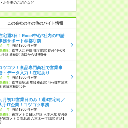
・お仕事のご紹介など
この会社のその他のバイト情報
在宅週3日！Excel中心*社内の申請
事務サポート@都庁前
[給 与]
時給1900円＋交
[勤務地]
都営大江戸線 都庁前駅 徒歩4分/JR
山手線 新宿駅 西口から徒歩8分
コツコツ！食品専門商社で営業事
務・データ入力！在宅あり
[給 与]
時給1800円＋交
[勤務地]
都営新宿線 馬喰横山駅 4分/都営浅草
線 東日本橋駅 5分
＼月初12営業日のみ！週4在宅可／
大手IT企業！コツコツ事務
[給 与]
時給1900円＋交
[勤務地]
東京メトロ日比谷線 六本木駅 徒歩6
分/東京メトロ南北線 六本木一丁目駅 直結1
分