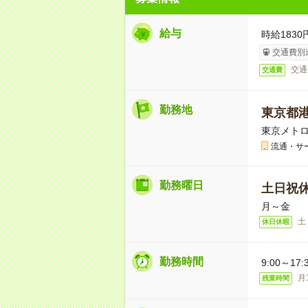
給与
時給1830
交通費別
交通
交通費
勤務地
東京都
東京メトロ
流通・サ
勤務曜日
土日祝
月～金
土
休日休暇
勤務時間
9:00～17:
月
残業時間