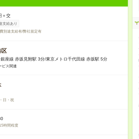
円＋交
途支給あり
費別途支給有/弊社規定有
港区
銀座線 赤坂見附駅 3分/東京メトロ千代田線 赤坂駅 5分
ービス関連
休
・日・祝
30
15時間程度