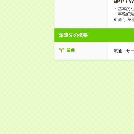
躍中 /
・基本的なP
・事務経
※尚可:英
派遣先の概要
業種
流通・サ