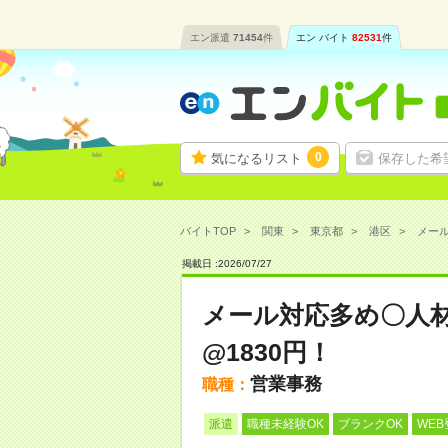
エン派遣
71454
件
エン バイト
82531
件
0
気になるリスト
保存した希
バイトTOP
関東
東京都
港区
メール
掲載日 :
2026
/
07
/
27
メール対応多め〇人
@1830円！
営業事務
職種：
派遣
職種未経験OK
ブランクOK
WEB