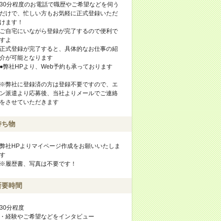
30分程度のお電話で職歴やご希望などを伺う
だけで、忙しい方もお気軽に正式登録いただ
けます！
ご自宅にいながら登録が完了するので便利で
すよ
正式登録が完了すると、具体的なお仕事の紹
介が可能となります
●弊社HPより、Web予約も承っております
※弊社に登録済の方は登録不要ですので、エ
ン派遣より応募後、当社よりメールでご連絡
をさせていただきます
持ち物
弊社HPよりマイページ作成をお願いいたしま
す
※履歴書、写真は不要です！
所要時間
30分程度
・経験やご希望などをインタビュー