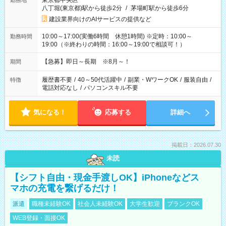
東京都中央区
勤務地
八丁堀(東京都)駅から徒歩2分
/
茅場町駅から徒歩6分
建設業界向けのAIサービスの提供など
10:00～17:00(実働6時間 休憩1時間) ※定時：10:00～
勤務時間
19:00（※終わりの時間：16:00～19:00で相談可！）
【急募】即日～長期 ※8月～！
期間
履歴書不要
/
40～50代活躍中
/
副業・WワークOK
/
服装自由
/
特徴
電話対応なし
/
パソコンスキル不要
気になる！
応募する
詳細へ
掲載日：2026.07.30
未読
【シフト自由・現金手渡しOK】iPhoneなどス
マホの充電を繋げるだけ！
派遣
職種未経験OK
社会人未経験OK
大学生歓迎
ブランクOK
WEB登録・面接OK