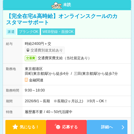
未読
【完全在宅&高時給】オンラインスクールのカ
スタマーサポート
派遣
ブランクOK
WEB登録・面接OK
時給2400円＋交
給与
交通費別途支給あり
交通費実費支給（当社規定あり）
交通費
東京都港区
勤務地
田町(東京都)駅から徒歩4分
/
三田(東京都)駅から徒歩7分
金融関連
9:00～18:00
勤務時間
2026/9/1～長期 ※長期(2ヶ月以上) ※9月～OK！
期間
履歴書不要
/
40～50代活躍中
特徴
気になる！
応募する
詳細へ