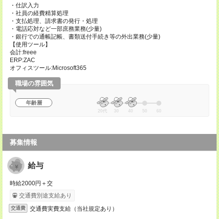
・仕訳入力
・社員の経費精算処理
・支払処理、請求書の発行・処理
・電話応対など一部庶務業務(少量)
・銀行での通帳記帳、書類送付手続き等の外出業務(少量)
【使用ツール】
会計:freee
ERP:ZAC
オフィスツール:Microsoft365
職場の雰囲気
年齢層
20代
30
40
50
60
募集情報
給与
時給2000円＋交
交通費別途支給あり
交通費実費支給（当社規定あり）
交通費