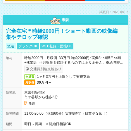
掲載日：2026.08.07
未読
完全在宅＊時給2000円！ショート動画の映像編
集やテロップ確認
派遣
ブランクOK
WEB登録・面接OK
時給2000円 月収例 33万円 時給2000円×実働8h×週5日×4週
給与
+残業5h ※月収例を保証するものではありません。※給与即受
取りサービス利用可（利用条件有）
交通費別途支給あり
1ヶ月3万円を上限として実費支給
交通費
30万円～
月収例
東京都新宿区
勤務地
市ケ谷駅から徒歩3分
放送
11:00-20:00（休憩60分）実働8時間（残業少なめ！）
勤務時間
即日～長期 ※開始日相談OK
期間