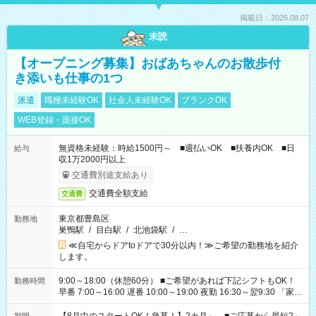
掲載日：2026.08.07
未読
【オープニング募集】おばあちゃんのお散歩付
き添いも仕事の1つ
派遣
職種未経験OK
社会人未経験OK
ブランクOK
WEB登録・面接OK
無資格未経験：時給1500円～ ■週払いOK ■扶養内OK ■日
給与
収1万2000円以上
交通費別途支給あり
交通費全額支給
交通費
東京都豊島区
勤務地
巣鴨駅
/
目白駅
/
北池袋駅
/
…
≪自宅からドアtoドアで30分以内！≫ご希望の勤務地を紹介
します。
9:00～18:00（休憩60分） ■ご希望があれば下記シフトもOK！
勤務時間
早番 7:00～16:00 遅番 10:00～19:00 夜勤 16:30～翌9:30 「家族
と休みを合わせたい」 「余裕を持って夕飯の準備がしたい」
「できれば残業はしたくない」 など、ご希望を教えてください