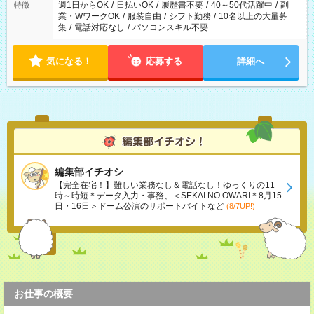
週1日からOK
/
日払いOK
/
履歴書不要
/
40～50代活躍中
/
副
特徴
業・WワークOK
/
服装自由
/
シフト勤務
/
10名以上の大量募
集
/
電話対応なし
/
パソコンスキル不要
気になる！
応募する
詳細へ
編集部イチオシ
【完全在宅！】難しい業務なし＆電話なし！ゆっくりの11
時～時短＊データ入力・事務、＜SEKAI NO OWARI＊8月15
日・16日＞ドーム公演のサポートバイトなど
(8/7UP!)
お仕事の概要