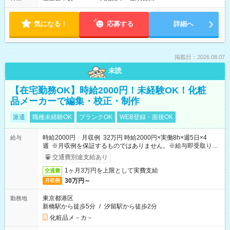
気になる！
応募する
詳細へ
掲載日：2026.08.07
未読
【在宅勤務OK】時給2000円！未経験OK！化粧
品メーカーで編集・校正・制作
派遣
職種未経験OK
ブランクOK
WEB登録・面接OK
時給2000円 月収例 32万円 時給2000円×実働8h×週5日×4
給与
週 ※月収例を保証するものではありません。※給与即受取りサ
ービス利用可（利用条件有）
交通費別途支給あり
1ヶ月3万円を上限として実費支給
交通費
30万円～
月収例
東京都港区
勤務地
新橋駅から徒歩5分
/
汐留駅から徒歩2分
化粧品メ－カ－