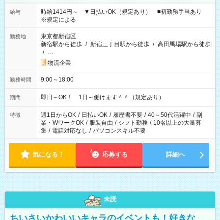
時給1414円～ ▼日払いOK（規定あり） ■初勤務手当あり
給与
※規定による
東京都新宿区
勤務地
新宿駅から徒歩
/
新宿三丁目駅から徒歩
/
高田馬場駅から徒歩
/
…
物流企業
9:00～18:00
勤務時間
即日～OK！ 1日～働けます＾＾（規定あり）
期間
週1日からOK
/
日払いOK
/
履歴書不要
/
40～50代活躍中
/
副
特徴
業・WワークOK
/
服装自由
/
シフト勤務
/
10名以上の大量募
集
/
電話対応なし
/
パソコンスキル不要
気になる！
応募する
詳細へ
未読
ちいさいかわいいキャラのイベントも！好きな