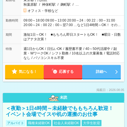
東京都千代田区
勤務地
秋葉原駅
/
神保町駅
/
麹町駅
/
…
オフィス・学校など
09:00～18:00 09:00～13:00 20:00～24：00 22：00～31:00
勤務時間
20:00～24：00 22：00～翌7:00 …など1日4時間～OK！ その他
シフトもございます！ お気軽にご相談ください！
激短1日～OK！ ■もちろん即日スタートもOK！ ■曜日・日数
期間
はアナタ次第！
週1日からOK
/
日払いOK
/
履歴書不要
/
40～50代活躍中
/
副
特徴
業・WワークOK
/
シフト勤務
/
10名以上の大量募集
/
電話対応
なし
/
パソコンスキル不要
気になる！
応募する
詳細へ
掲載日：2026.08.05
未読
＜夜勤＞1日4時間～未経験でももちろん歓迎！
イベント会場でイスや机の運搬のお仕事
アルバイト
職種未経験OK
社会人未経験OK
大学生歓迎