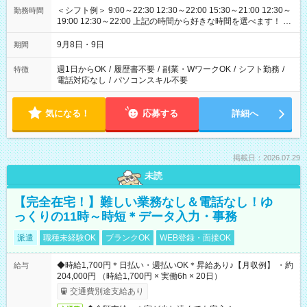
＜シフト例＞ 9:00～22:30 12:30～22:00 15:30～21:00 12:30～
勤務時間
19:00 12:30～22:00 上記の時間から好きな時間を選べます！ ※
時間は変更となる可能性があります
9月8日・9日
期間
週1日からOK
/
履歴書不要
/
副業・WワークOK
/
シフト勤務
/
特徴
電話対応なし
/
パソコンスキル不要
気になる！
応募する
詳細へ
掲載日：2026.07.29
未読
【完全在宅！】難しい業務なし＆電話なし！ゆ
っくりの11時～時短＊データ入力・事務
派遣
職種未経験OK
ブランクOK
WEB登録・面接OK
◆時給1,700円＊日払い・週払いOK＊昇給あり♪【月収例】 ・約
給与
204,000円 （時給1,700円 × 実働6h × 20日）
交通費別途支給あり