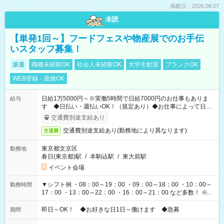
掲載日：2026.08.07
未読
【単発1回～】フードフェスや物産展でのお手伝
いスタッフ募集！
派遣
職種未経験OK
社会人未経験OK
大学生歓迎
ブランクOK
WEB登録・面接OK
日給1万5000円～※実働5時間で日給7000円のお仕事もありま
給与
す ◆日払い・週払いOK！（規定あり）◆お仕事によって日給
も異なります
交通費別途支給あり
交通費別途支給あり(勤務地により異なります)
交通費
東京都文京区
勤務地
春日(東京都)駅
/
本駒込駅
/
東大前駅
イベント会場
▼シフト例 ・08：00～19：00 ・09：00～18：00 ・10：00～
勤務時間
17：00 ・13：00～22：00 ・16：00～21：00 など多数！ ※お
仕事により勤務時間が異なります
即日～OK！ ◆お好きな日1日～働けます ◆急募
期間