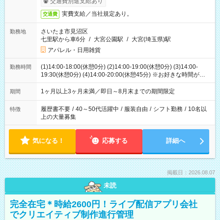
交通費別途支給あり
実費支給／当社規定あり。
交通費
さいたま市見沼区
勤務地
七里駅から車6分
/
大宮公園駅
/
大宮(埼玉県)駅
アパレル・日用雑貨
(1)14:00-18:00(休憩0分) (2)14:00-19:00(休憩0分) (3)14:00-
勤務時間
19:30(休憩0分) (4)14:00-20:00(休憩45分) ※お好きな時間が選べ
ます
1ヶ月以上3ヶ月未満／即日～8月末までの期間限定
期間
履歴書不要
/
40～50代活躍中
/
服装自由
/
シフト勤務
/
10名以
特徴
上の大量募集
気になる！
応募する
詳細へ
掲載日：2026.08.07
未読
完全在宅＊時給2600円！ライブ配信アプリ会社
でクリエイティブ制作進行管理