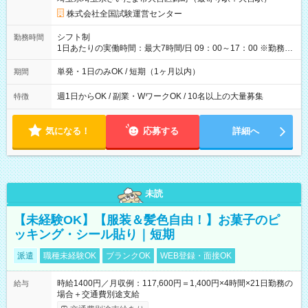
×8時間＝日収10,400円＋交通費 ※当日の役割により時給＋100
円の場合あり ・国家試験 7:00～13:30（休憩なし） 時給1,300
株式会社全国試験運営センター
円（役割手当＋100円）×6時間＝日収8,400円＋交通費 【試用期
間】試用期間なし
シフト制
勤務時間
1日あたりの実働時間：最大7時間/日 09：00～17：00 ※勤務時
間は 試験により異なります。
単発・1日のみOK / 短期（1ヶ月以内）
期間
週1日からOK / 副業・WワークOK / 10名以上の大量募集
特徴
気になる！
応募する
詳細へ
未読
【未経験OK】【服装＆髪色自由！】お菓子のピ
ッキング・シール貼り｜短期
派遣
職種未経験OK
ブランクOK
WEB登録・面接OK
時給1400円／月収例：117,600円＝1,400円×4時間×21日勤務の
給与
場合＋交通費別途支給