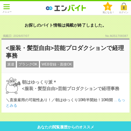
0
メニュー
気になる！
ログイン
お探しのバイト情報は掲載が終了しました。
掲載日 :2026
/
07
/
07
No.MJS1708387
<服装・髪型自由>芸能プロダクションで経理
事務
派遣
ブランクOK
WEB登録・面接OK
朝はゆっくり派＊
<服装・髪型自由>芸能プロダクションで経理事務
＼直接雇用の可能性あり！／朝はゆっくり10時半開始！10時開
...もっ
とみる
あなたの閲覧履歴からのオススメ