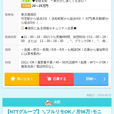
◆全額支給 ＊家が少し遠くても安心！
交通費
20～25万円
月収例
東京都港区
勤務地
竹芝駅から徒歩2分
/
浜松町駅から徒歩4分
/
大門(東京都)駅か
ら徒歩5分
/
…
◆港区にある情報セキュリティ企業◆
◆11：00～18：30のうち実働6時間、休憩60分 ※11：00～18：
勤務時間
00 または 11：30～18：30 。*。ブランクOK！。*。 例え
ば前職が、 在宅/財団法人/事務/コールセンター/受付/販売/カフェ
スタッフ スイーツ販売/ホテルフロント/化粧品販売/など 様々な
＜急募＞即日～長期／8月～9月～も相談OK！応募から最短即日
期間
業界から入社して活躍されています♪
には選考案内♪
日払いOK
/
履歴書不要
/
40～50代活躍中
/
副業・WワークOK
/
特徴
服装自由
/
電話対応なし
気になる！
応募する
詳細へ
掲載日：2026.08.07
未読
【NTTグループ】＼フルリモOK／月56万↑モニ