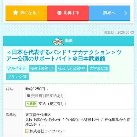
気になる！
応募する
詳細へ
掲載日：2026.08.03
未読
＜日本を代表するバンド＊サカナクション＞ツ
アー公演のサポートバイト＠日本武道館
アルバイト
職種未経験OK
社会人未経験OK
大学生歓迎
ブランクOK
時給1250円～
給与
交通費別途支給あり
支給（規定有り）
交通費
東京都千代田区
勤務地
九段下駅から徒歩5分
/
竹橋駅から徒歩10分
/
神保町駅から徒
歩15分
/
…
株式会社ライブパワー