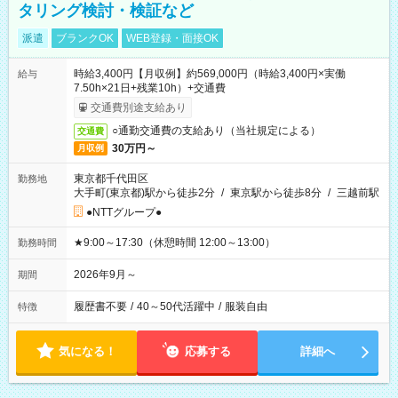
タリング検討・検証など
派遣
ブランクOK
WEB登録・面接OK
時給3,400円【月収例】約569,000円（時給3,400円×実働
給与
7.50h×21日+残業10h）+交通費
交通費別途支給あり
○通勤交通費の支給あり（当社規定による）
交通費
30万円～
月収例
東京都千代田区
勤務地
大手町(東京都)駅から徒歩2分
/
東京駅から徒歩8分
/
三越前駅
●NTTグループ●
★9:00～17:30（休憩時間 12:00～13:00）
勤務時間
2026年9月～
期間
履歴書不要
/
40～50代活躍中
/
服装自由
特徴
気になる！
応募する
詳細へ