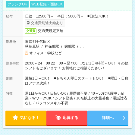
ブランクOK
WEB登録・面接OK
日給：12500円～ 半日：5000円～ ■日払いOK！
給与
交通費別途支給あり
交通費規定支給
交通費
東京都千代田区
勤務地
秋葉原駅
/
神保町駅
/
麹町駅
/
…
オフィス・学校など
20:00～24：00 22：00～翌7:00 …など1日4時間～OK！ その他
勤務時間
シフトもございます！ お気軽にご相談ください！
激短1日～OK！ ■もちろん即日スタートもOK！ ■曜日・日数
期間
はアナタ次第！
週1日からOK
/
日払いOK
/
履歴書不要
/
40～50代活躍中
/
副
特徴
業・WワークOK
/
シフト勤務
/
10名以上の大量募集
/
電話対応
なし
/
パソコンスキル不要
気になる！
応募する
詳細へ