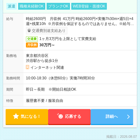
派遣
職種未経験OK
ブランクOK
WEB登録・面接OK
時給2600円 月収例 41万円 時給2600円×実働7h30m×週5日×4
給与
週+残業10h ※月収例を保証するものではありません。※給与即
受取りサービス利用可（利用条件有）
交通費別途支給あり
1ヶ月3万円を上限として実費支給
交通費
30万円～
月収例
東京都渋谷区
勤務地
渋谷駅から徒歩1分
インターネット関連
10:00-18:30（休憩60分）実働7時間30分
勤務時間
即日～長期 ※開始日相談OK
期間
履歴書不要
/
服装自由
特徴
気になる！
応募する
詳細へ
掲載日：2026.08.07