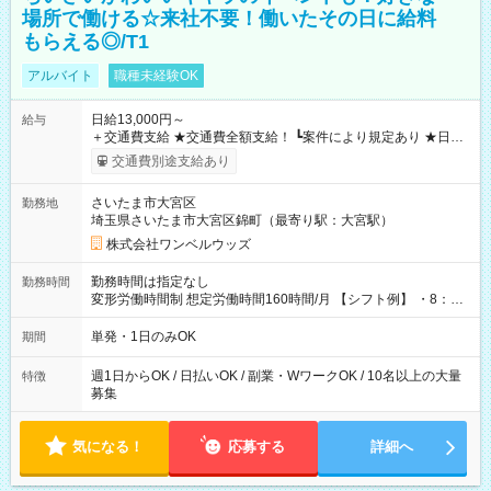
場所で働ける☆来社不要！働いたその日に給料
もらえる◎/T1
アルバイト
職種未経験OK
日給13,000円～
給与
＋交通費支給 ★交通費全額支給！ ┗案件により規定あり ★日払
いOK！（規定あり） ┗働いたその日に現金GET♪ お仕事後はコ
交通費別途支給あり
ンビニATMから 日払い分を引き落とせます！ 【試用期間】試
用期間なし
さいたま市大宮区
勤務地
埼玉県さいたま市大宮区錦町（最寄り駅：大宮駅）
株式会社ワンベルウッズ
勤務時間は指定なし
勤務時間
変形労働時間制 想定労働時間160時間/月 【シフト例】 ・8：00
～21：00
単発・1日のみOK
期間
週1日からOK / 日払いOK / 副業・WワークOK / 10名以上の大量
特徴
募集
気になる！
応募する
詳細へ