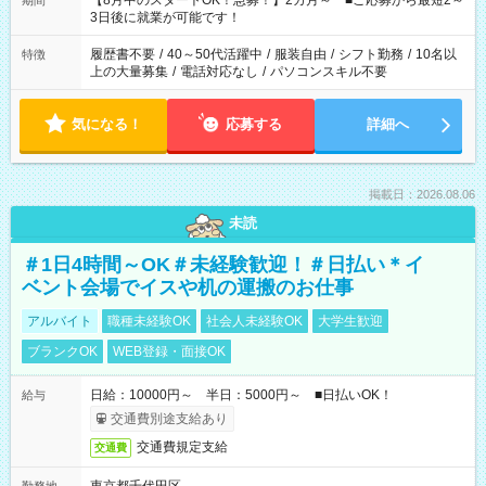
【8月中のスタートOK！急募！】2カ月～ ■ご応募から最短2～
期間
ね。 ※Wワーク希望の方へ 今ご覧のお仕事で希望する勤務時間
3日後に就業が可能です！
と、もう1つのお仕事の勤務時間。 合計で週40時間を超える場
合は応募できません。
履歴書不要
/
40～50代活躍中
/
服装自由
/
シフト勤務
/
10名以
特徴
上の大量募集
/
電話対応なし
/
パソコンスキル不要
気になる！
応募する
詳細へ
掲載日：2026.08.06
未読
＃1日4時間～OK＃未経験歓迎！＃日払い＊イ
ベント会場でイスや机の運搬のお仕事
アルバイト
職種未経験OK
社会人未経験OK
大学生歓迎
ブランクOK
WEB登録・面接OK
日給：10000円～ 半日：5000円～ ■日払いOK！
給与
交通費別途支給あり
交通費規定支給
交通費