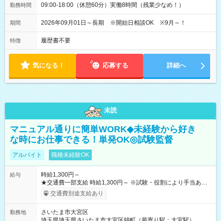
09:00-18:00（休憩60分）実働8時間（残業少なめ！）
勤務時間
2026年09月01日～長期 ※開始日相談OK ※9月～！
期間
履歴書不要
特徴
気になる！
応募する
詳細へ
未読
マニュアル通りに簡単WORK◆未経験から好き
な時にお仕事できる！単発OK◎試験監督
アルバイト
職種未経験OK
時給1,300円～
給与
★交通費一部支給 時給1,300円～ ※試験・役割により手当あり
※勤務回数により昇給あり 【即給（前払い）オプションあ
交通費別途支給あり
り！】 希望される場合、勤務から1週間ほどで給与の一部を受け
取れます。 ※手数料418円がかかります。 【過去試験日の収入
さいたま市大宮区
勤務地
例】 ・河合塾模擬試験 8:30～17:30（休憩1時間） 時給1,300円
埼玉県埼玉県さいたま市大宮区錦町（最寄り駅：大宮駅）