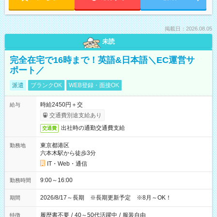
掲載日：2026.08.05
未読
完全在宅で16時まで！英語&日本語＼EC運営サ
ポート／
派遣
ブランクOK
WEB登録・面接OK
時給2450円＋交
給与
交通費別途支給あり
出社時の通勤交通費支給
交通費
東京都港区
勤務地
六本木駅から徒歩3分
IT・Web・通信
9:00～16:00
勤務時間
2026/8/17～長期 ※長期更新予定 ※8月～OK！
期間
履歴書不要
/
40～50代活躍中
/
服装自由
特徴