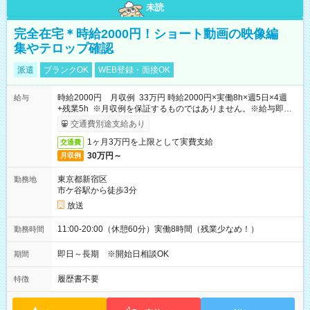
未読
完全在宅＊時給2000円！ショート動画の映像編
集やテロップ確認
派遣
ブランクOK
WEB登録・面接OK
時給2000円 月収例 33万円 時給2000円×実働8h×週5日×4週
給与
+残業5h ※月収例を保証するものではありません。※給与即受
取りサービス利用可（利用条件有）
交通費別途支給あり
1ヶ月3万円を上限として実費支給
交通費
30万円～
月収例
東京都新宿区
勤務地
市ケ谷駅から徒歩3分
放送
11:00-20:00（休憩60分）実働8時間（残業少なめ！）
勤務時間
即日～長期 ※開始日相談OK
期間
履歴書不要
特徴