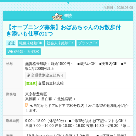
掲載日：2026.08.08
未読
【オープニング募集】おばあちゃんのお散歩付
き添いも仕事の1つ
派遣
職種未経験OK
社会人未経験OK
ブランクOK
WEB登録・面接OK
無資格未経験：時給1500円～ ■週払いOK ■扶養内OK ■日
給与
収1万2000円以上
交通費別途支給あり
交通費全額支給
交通費
東京都豊島区
勤務地
巣鴨駅
/
目白駅
/
北池袋駅
/
…
≪自宅からドアtoドアで30分以内！≫ご希望の勤務地を紹介
します。
9:00～18:00（休憩60分） ■ご希望があれば下記シフトもOK！
勤務時間
早番 7:00～16:00 遅番 10:00～19:00 夜勤 16:30～翌9:30 「家族
と休みを合わせたい」 「余裕を持って夕飯の準備がしたい」
「できれば残業はしたくない」 など、ご希望を教えてください