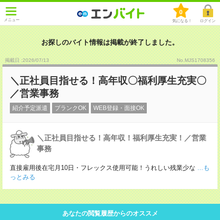
0
メニュー
気になる！
ログイン
お探しのバイト情報は掲載が終了しました。
掲載日 :2026
/
07
/
13
No.MJS1708356
＼正社員目指せる！高年収〇福利厚生充実〇
／営業事務
紹介予定派遣
ブランクOK
WEB登録・面接OK
＼正社員目指せる！高年収！福利厚生充実！／営業
事務
直接雇用後在宅月10日・フレックス使用可能！うれしい残業少な
...も
っとみる
あなたの閲覧履歴からのオススメ