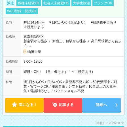
派遣
職種未経験OK
社会人未経験OK
大学生歓迎
ブランクOK
WEB登録・面接OK
時給1414円～ ▼日払いOK（規定あり） ■初勤務手当あり
給与
※規定による
東京都新宿区
勤務地
新宿駅から徒歩
/
新宿三丁目駅から徒歩
/
高田馬場駅から徒歩
/
…
物流企業
9:00～18:00
勤務時間
即日～OK！ 1日～働けます＾＾（規定あり）
期間
週1日からOK
/
日払いOK
/
履歴書不要
/
40～50代活躍中
/
副
特徴
業・WワークOK
/
服装自由
/
シフト勤務
/
10名以上の大量募
集
/
電話対応なし
/
パソコンスキル不要
気になる！
応募する
詳細へ
掲載日：2026.08.03