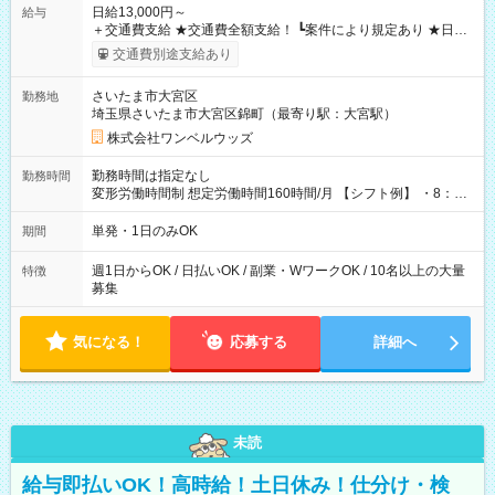
日給13,000円～
給与
＋交通費支給 ★交通費全額支給！ ┗案件により規定あり ★日払
いOK！（規定あり） ┗働いたその日に現金GET♪ お仕事後はコ
交通費別途支給あり
ンビニATMから 日払い分を引き落とせます！ 【試用期間】試
用期間なし
さいたま市大宮区
勤務地
埼玉県さいたま市大宮区錦町（最寄り駅：大宮駅）
株式会社ワンベルウッズ
勤務時間は指定なし
勤務時間
変形労働時間制 想定労働時間160時間/月 【シフト例】 ・8：00
～21：00
単発・1日のみOK
期間
週1日からOK / 日払いOK / 副業・WワークOK / 10名以上の大量
特徴
募集
気になる！
応募する
詳細へ
未読
給与即払いOK！高時給！土日休み！仕分け・検