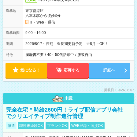
東京都港区
勤務地
六本木駅から徒歩3分
IT・Web・通信
9:00～16:00
勤務時間
2026/8/17～長期 ※長期更新予定 ※8月～OK！
期間
履歴書不要
/
40～50代活躍中
/
服装自由
特徴
気になる！
応募する
詳細へ
掲載日：2026.08.07
未読
完全在宅＊時給2600円！ライブ配信アプリ会社
でクリエイティブ制作進行管理
派遣
職種未経験OK
ブランクOK
WEB登録・面接OK