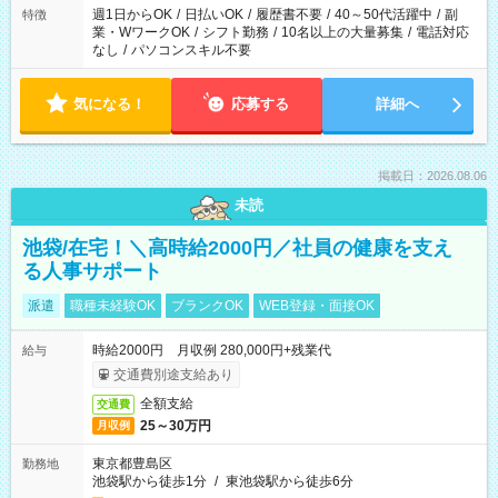
週1日からOK
/
日払いOK
/
履歴書不要
/
40～50代活躍中
/
副
特徴
業・WワークOK
/
シフト勤務
/
10名以上の大量募集
/
電話対応
なし
/
パソコンスキル不要
気になる！
応募する
詳細へ
掲載日：2026.08.06
未読
池袋/在宅！＼高時給2000円／社員の健康を支え
る人事サポート
派遣
職種未経験OK
ブランクOK
WEB登録・面接OK
時給2000円 月収例 280,000円+残業代
給与
交通費別途支給あり
全額支給
交通費
25～30万円
月収例
東京都豊島区
勤務地
池袋駅から徒歩1分
/
東池袋駅から徒歩6分