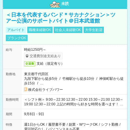
未読
＜日本を代表するバンド＊サカナクション＞ツ
アー公演のサポートバイト＠日本武道館
アルバイト
職種未経験OK
社会人未経験OK
大学生歓迎
ブランクOK
時給1250円～
給与
交通費別途支給あり
支給（規定有り）
交通費
東京都千代田区
勤務地
九段下駅から徒歩5分
/
竹橋駅から徒歩10分
/
神保町駅から徒
歩15分
/
…
株式会社ライブパワー
＜シフト例＞ 9:00～22:30 12:30～22:00 15:30～21:00 12:30～
勤務時間
19:00 12:30～22:00 上記の時間から好きな時間を選べます！ ※
時間は変更となる可能性があります
9月8日・9日
期間
週1日からOK
/
履歴書不要
/
副業・WワークOK
/
シフト勤務
/
特徴
電話対応なし
/
パソコンスキル不要