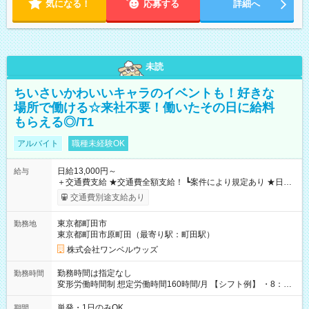
気になる！
応募する
詳細へ
未読
ちいさいかわいいキャラのイベントも！好きな
場所で働ける☆来社不要！働いたその日に給料
もらえる◎/T1
アルバイト
職種未経験OK
日給13,000円～
給与
＋交通費支給 ★交通費全額支給！ ┗案件により規定あり ★日払
いOK！（規定あり） ┗働いたその日に現金GET♪ お仕事後はコ
交通費別途支給あり
ンビニATMから 日払い分を引き落とせます！ 【試用期間】試
用期間なし
東京都町田市
勤務地
東京都町田市原町田（最寄り駅：町田駅）
株式会社ワンベルウッズ
勤務時間は指定なし
勤務時間
変形労働時間制 想定労働時間160時間/月 【シフト例】 ・8：00
～21：00
単発・1日のみOK
期間