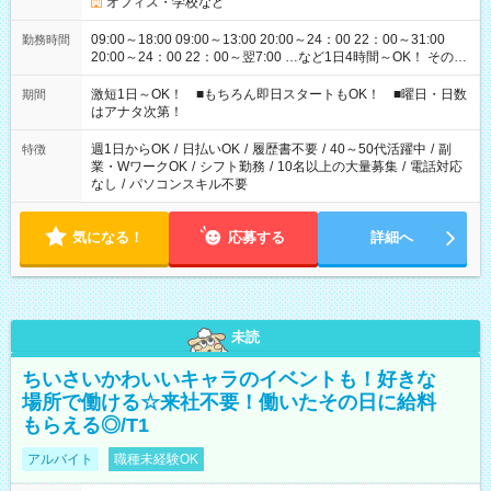
オフィス・学校など
09:00～18:00 09:00～13:00 20:00～24：00 22：00～31:00
勤務時間
20:00～24：00 22：00～翌7:00 …など1日4時間～OK！ その他
シフトもございます！ お気軽にご相談ください！
激短1日～OK！ ■もちろん即日スタートもOK！ ■曜日・日数
期間
はアナタ次第！
週1日からOK
/
日払いOK
/
履歴書不要
/
40～50代活躍中
/
副
特徴
業・WワークOK
/
シフト勤務
/
10名以上の大量募集
/
電話対応
なし
/
パソコンスキル不要
気になる！
応募する
詳細へ
未読
ちいさいかわいいキャラのイベントも！好きな
場所で働ける☆来社不要！働いたその日に給料
もらえる◎/T1
アルバイト
職種未経験OK