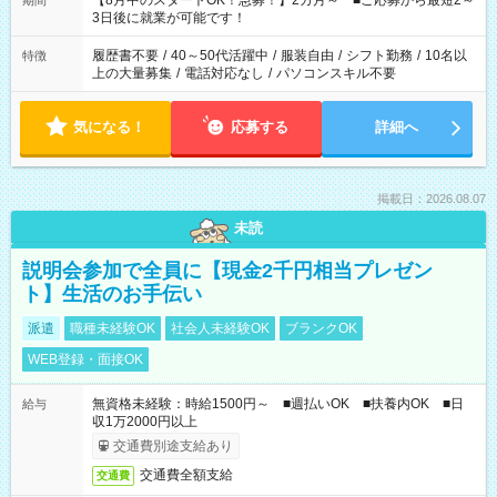
【8月中のスタートOK！急募！】2カ月～ ■ご応募から最短2～
期間
ね。 ※Wワーク希望の方へ 今ご覧のお仕事で希望する勤務時間
3日後に就業が可能です！
と、もう1つのお仕事の勤務時間。 合計で週40時間を超える場
合は応募できません。
履歴書不要
/
40～50代活躍中
/
服装自由
/
シフト勤務
/
10名以
特徴
上の大量募集
/
電話対応なし
/
パソコンスキル不要
気になる！
応募する
詳細へ
掲載日：2026.08.07
未読
説明会参加で全員に【現金2千円相当プレゼン
ト】生活のお手伝い
派遣
職種未経験OK
社会人未経験OK
ブランクOK
WEB登録・面接OK
無資格未経験：時給1500円～ ■週払いOK ■扶養内OK ■日
給与
収1万2000円以上
交通費別途支給あり
交通費全額支給
交通費