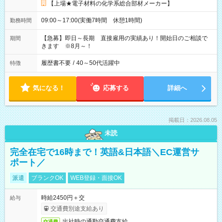
【上場★電子材料の化学系総合部材メーカー】
09:00～17:00(実働7時間 休憩1時間)
勤務時間
【急募】即日～長期 直接雇用の実績あり！開始日のご相談で
期間
きます ※8月～！
履歴書不要
/
40～50代活躍中
特徴
気になる！
応募する
詳細へ
掲載日：2026.08.05
未読
完全在宅で16時まで！英語&日本語＼EC運営サ
ポート／
派遣
ブランクOK
WEB登録・面接OK
時給2450円＋交
給与
交通費別途支給あり
出社時の通勤交通費支給
交通費