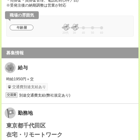
・売掛金・買掛金管理、電話応対(5件／日)
※受発注後の納期調整は営業が対応
職場の雰囲気
年齢層
20代
30
40
50
60
募集情報
給与
時給1950円＋交
交通費別途支給あり
別途交通費支給(弊社規定あり)
交通費
勤務地
東京都千代田区
在宅・リモートワーク