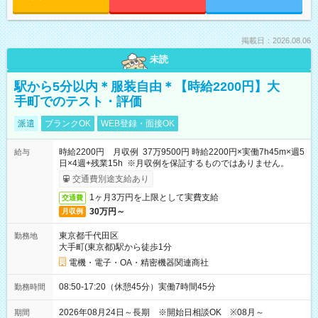
掲載日：2026.08.06
未読
駅から5分以内＊服装自由＊【時給2200円】大
手町でのテスト・評価
派遣
ブランクOK
WEB登録・面接OK
時給2200円 月収例 37万9500円 時給2200円×実働7h45m×週5
給与
日×4週+残業15h ※月収例を保証するものではありません。
交通費別途支給あり
1ヶ月3万円を上限として実費支給
交通費
30万円～
月収例
東京都千代田区
勤務地
大手町(東京都)駅から徒歩1分
電機・電子・OA・精密機器関連商社
08:50-17:20（休憩45分）実働7時間45分
勤務時間
2026年08月24日～長期 ※開始日相談OK ※08月～
期間