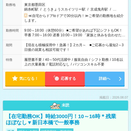
東京都墨田区
勤務地
錦糸町駅
/
とうきょうスカイツリー駅
/
京成曳舟駅
/
…
≪自宅からドアtoドアで30分以内！≫ご希望の勤務地を紹介
します。
9:00～18:00（休憩60分） ■ご希望があれば下記シフトもOK！
勤務時間
早番 7:00～16:00 遅番 10:00～19:00 「家族と休みを合わせた
い」 「余裕を持って夕飯の準備がしたい」 「できれば残業はし
たくない」 など、ご希望を教えてくださいね。 ※Wワーク希望
【現在も積極採用中！急募！】2カ月～ ■ご応募から最短2～3
期間
の方へ 今ご覧のお仕事で希望する勤務時間と、もう1つのお仕事
日後の就業も相談可能です！
の勤務時間。 合計で週40時間を超える場合は応募できません。
履歴書不要
/
40～50代活躍中
/
服装自由
/
シフト勤務
/
10名以
特徴
上の大量募集
/
電話対応なし
/
パソコンスキル不要
気になる！
応募する
詳細へ
掲載日：2026.08.07
未読
【在宅勤務OK】時給3000円！10～16時＊残業
ほぼなし▼新日本橋で一般事務