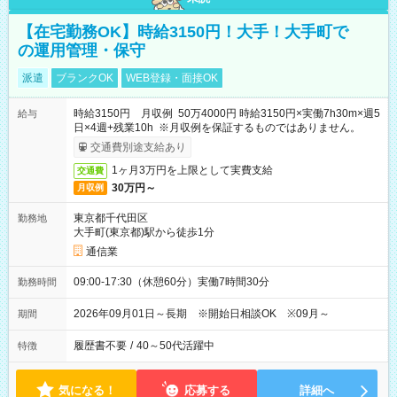
【在宅勤務OK】時給3150円！大手！大手町で
の運用管理・保守
派遣
ブランクOK
WEB登録・面接OK
時給3150円 月収例 50万4000円 時給3150円×実働7h30m×週5
給与
日×4週+残業10h ※月収例を保証するものではありません。
交通費別途支給あり
1ヶ月3万円を上限として実費支給
交通費
30万円～
月収例
東京都千代田区
勤務地
大手町(東京都)駅から徒歩1分
通信業
09:00-17:30（休憩60分）実働7時間30分
勤務時間
2026年09月01日～長期 ※開始日相談OK ※09月～
期間
履歴書不要
/
40～50代活躍中
特徴
気になる！
応募する
詳細へ