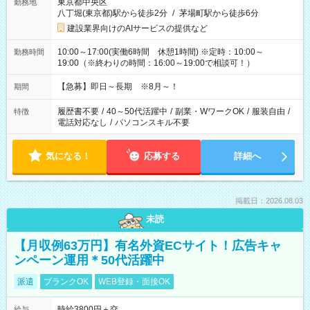
東京都中央区
勤務地
八丁堀(東京都)駅から徒歩2分
/
茅場町駅から徒歩6分
建設業界向けのAIサービスの提供など
10:00～17:00(実働6時間 休憩1時間) ※定時：10:00～
勤務時間
19:00（※終わりの時間：16:00～19:00で相談可！）
【急募】即日～長期 ※8月～！
期間
履歴書不要
/
40～50代活躍中
/
副業・WワークOK
/
服装自由
/
特徴
電話対応なし
/
パソコンスキル不要
気になる！
応募する
詳細へ
掲載日：2026.08.03
未読
【月収例63万円】有名外資ECサイト！広告キャ
ンペーン運用＊50代活躍中
派遣
ブランクOK
WEB登録・面接OK
時給3800円＋交
給与