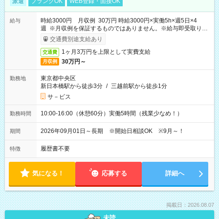
派遣
ブランクOK
WEB登録・面接OK
時給3000円 月収例 30万円 時給3000円×実働5h×週5日×4
給与
週 ※月収例を保証するものではありません。※給与即受取りサ
ービス利用可（利用条件有）
交通費別途支給あり
1ヶ月3万円を上限として実費支給
交通費
30万円～
月収例
東京都中央区
勤務地
新日本橋駅から徒歩3分
/
三越前駅から徒歩1分
サ－ビス
10:00-16:00（休憩60分）実働5時間（残業少なめ！）
勤務時間
2026年09月01日～長期 ※開始日相談OK ※9月～！
期間
履歴書不要
特徴
気になる！
応募する
詳細へ
掲載日：2026.08.07
未読