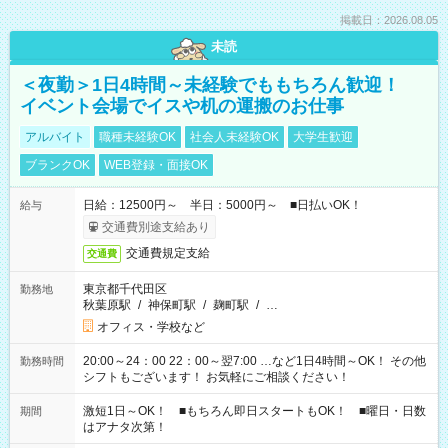
掲載日：2026.08.05
未読
＜夜勤＞1日4時間～未経験でももちろん歓迎！
イベント会場でイスや机の運搬のお仕事
アルバイト
職種未経験OK
社会人未経験OK
大学生歓迎
ブランクOK
WEB登録・面接OK
日給：12500円～ 半日：5000円～ ■日払いOK！
給与
交通費別途支給あり
交通費規定支給
交通費
東京都千代田区
勤務地
秋葉原駅
/
神保町駅
/
麹町駅
/
…
オフィス・学校など
20:00～24：00 22：00～翌7:00 …など1日4時間～OK！ その他
勤務時間
シフトもございます！ お気軽にご相談ください！
激短1日～OK！ ■もちろん即日スタートもOK！ ■曜日・日数
期間
はアナタ次第！