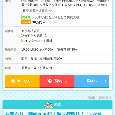
時給2600円 月収例 41万円 時給2600円×実働7h30m×週5日×4
給与
週+残業10h ※月収例を保証するものではありません。※給与即
受取りサービス利用可（利用条件有）
交通費別途支給あり
1ヶ月3万円を上限として実費支給
交通費
30万円～
月収例
東京都渋谷区
勤務地
渋谷駅から徒歩1分
インターネット関連
10:00-18:30（休憩60分）実働7時間30分
勤務時間
即日～長期 ※開始日相談OK
期間
履歴書不要
/
服装自由
特徴
気になる！
応募する
詳細へ
掲載日：2026.08.04
未読
在宅あり！時給2600円！独立行政法人！Excel