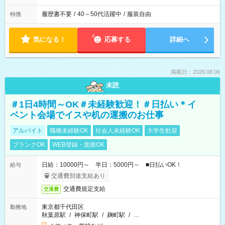
履歴書不要
/
40～50代活躍中
/
服装自由
特徴
気になる！
応募する
詳細へ
掲載日：2026.08.06
未読
＃1日4時間～OK＃未経験歓迎！＃日払い＊イ
ベント会場でイスや机の運搬のお仕事
アルバイト
職種未経験OK
社会人未経験OK
大学生歓迎
ブランクOK
WEB登録・面接OK
日給：10000円～ 半日：5000円～ ■日払いOK！
給与
交通費別途支給あり
交通費規定支給
交通費
東京都千代田区
勤務地
秋葉原駅
/
神保町駅
/
麹町駅
/
…