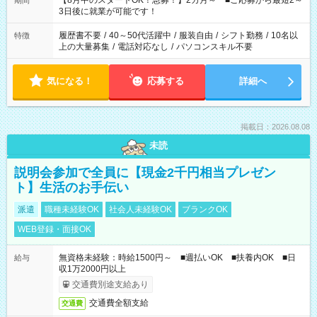
【8月中のスタートOK！急募！】2カ月～ ■ご応募から最短2～
期間
ね。 ※Wワーク希望の方へ 今ご覧のお仕事で希望する勤務時間
3日後に就業が可能です！
と、もう1つのお仕事の勤務時間。 合計で週40時間を超える場
合は応募できません。
履歴書不要
/
40～50代活躍中
/
服装自由
/
シフト勤務
/
10名以
特徴
上の大量募集
/
電話対応なし
/
パソコンスキル不要
気になる！
応募する
詳細へ
掲載日：2026.08.08
未読
説明会参加で全員に【現金2千円相当プレゼン
ト】生活のお手伝い
派遣
職種未経験OK
社会人未経験OK
ブランクOK
WEB登録・面接OK
無資格未経験：時給1500円～ ■週払いOK ■扶養内OK ■日
給与
収1万2000円以上
交通費別途支給あり
交通費全額支給
交通費