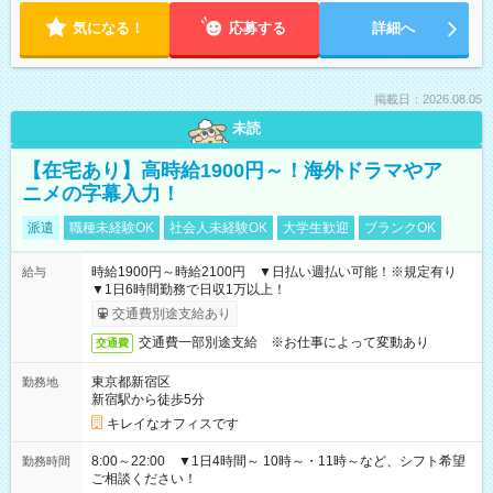
気になる！
応募する
詳細へ
掲載日：2026.08.05
未読
【在宅あり】高時給1900円～！海外ドラマやア
ニメの字幕入力！
派遣
職種未経験OK
社会人未経験OK
大学生歓迎
ブランクOK
時給1900円～時給2100円 ▼日払い週払い可能！※規定有り
給与
▼1日6時間勤務で日収1万以上！
交通費別途支給あり
交通費一部別途支給 ※お仕事によって変動あり
交通費
東京都新宿区
勤務地
新宿駅から徒歩5分
キレイなオフィスです
8:00～22:00 ▼1日4時間～ 10時～・11時～など、シフト希望
勤務時間
ご相談ください！