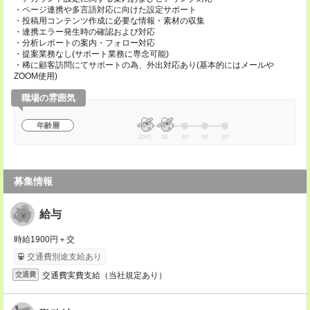
・ページ連携や多言語対応に向けた設定サポート
・投稿用コンテンツ作成に必要な情報・素材の収集
・連携エラー発生時の確認および対応
・分析レポートの案内・フォロー対応
・提案業務なし(サポート業務に専念可能)
・稀に顧客訪問にてサポートの為、外出対応あり(基本的にはメールや
ZOOM使用)
職場の雰囲気
年齢層
20代
30
40
50
60
募集情報
給与
時給1900円＋交
交通費別途支給あり
交通費実費支給（当社規定あり）
交通費