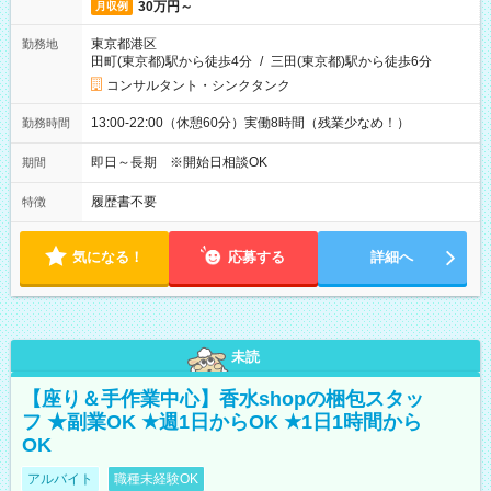
30万円～
月収例
東京都港区
勤務地
田町(東京都)駅から徒歩4分
/
三田(東京都)駅から徒歩6分
コンサルタント・シンクタンク
13:00-22:00（休憩60分）実働8時間（残業少なめ！）
勤務時間
即日～長期 ※開始日相談OK
期間
履歴書不要
特徴
気になる！
応募する
詳細へ
未読
【座り＆手作業中心】香水shopの梱包スタッ
フ ★副業OK ★週1日からOK ★1日1時間から
OK
アルバイト
職種未経験OK