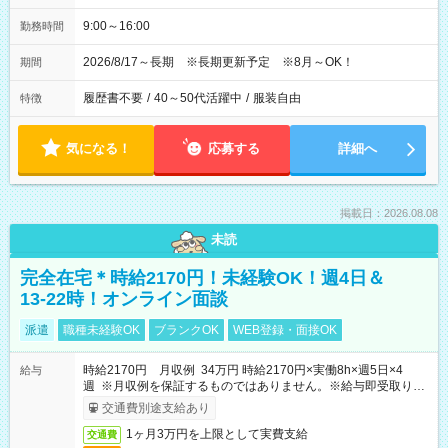
9:00～16:00
勤務時間
2026/8/17～長期 ※長期更新予定 ※8月～OK！
期間
履歴書不要
/
40～50代活躍中
/
服装自由
特徴
気になる！
応募する
詳細へ
掲載日：2026.08.08
未読
完全在宅＊時給2170円！未経験OK！週4日＆
13-22時！オンライン面談
派遣
職種未経験OK
ブランクOK
WEB登録・面接OK
時給2170円 月収例 34万円 時給2170円×実働8h×週5日×4
給与
週 ※月収例を保証するものではありません。※給与即受取りサ
ービス利用可（利用条件有）
交通費別途支給あり
1ヶ月3万円を上限として実費支給
交通費