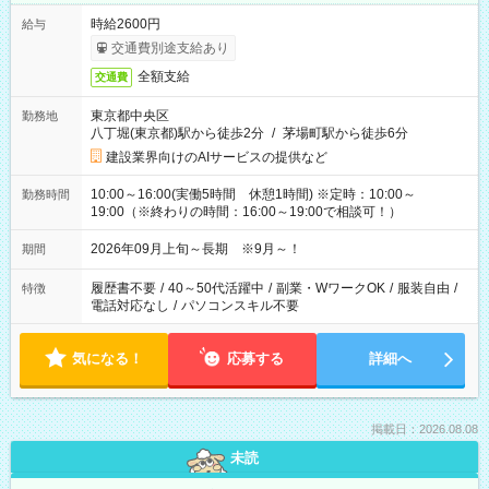
時給2600円
給与
交通費別途支給あり
全額支給
交通費
東京都中央区
勤務地
八丁堀(東京都)駅から徒歩2分
/
茅場町駅から徒歩6分
建設業界向けのAIサービスの提供など
10:00～16:00(実働5時間 休憩1時間) ※定時：10:00～
勤務時間
19:00（※終わりの時間：16:00～19:00で相談可！）
2026年09月上旬～長期 ※9月～！
期間
履歴書不要
/
40～50代活躍中
/
副業・WワークOK
/
服装自由
/
特徴
電話対応なし
/
パソコンスキル不要
気になる！
応募する
詳細へ
掲載日：2026.08.08
未読