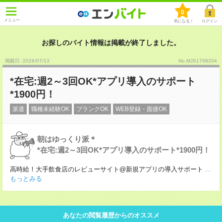
0
メニュー
気になる！
ログイン
お探しのバイト情報は掲載が終了しました。
掲載日 :2026
/
07
/
13
No.MJS1708204
*在宅:週2～3回OK*アプリ導入のサポート
*1900円！
派遣
職種未経験OK
ブランクOK
WEB登録・面接OK
朝はゆっくり派＊
*在宅:週2～3回OK*アプリ導入のサポート*1900円！
高時給！大手飲食店のレビューサイト@新規アプリの導入サポート
...
もっとみる
あなたの閲覧履歴からのオススメ