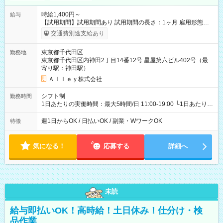
時給1,400円～
給与
【試用期間】試用期間あり 試用期間の長さ：1ヶ月 雇用形態、
給与は本採用時と同じです。
交通費別途支給あり
東京都千代田区
勤務地
東京都千代田区内神田2丁目14番12号 星屋第六ビル402号（最
寄り駅：神田駅）
Ａｌｌｅｙ株式会社
シフト制
勤務時間
1日あたりの実働時間：最大5時間/日 11:00-19:00 └1日あたりの
実働時間：1-5時間 └上記の時間帯内であれば、いつでも勤務可
能！ └平日・土曜日の中で、お好きな曜日でご勤務いただけま
週1日からOK / 日払いOK / 副業・WワークOK
特徴
す！ 【シフト例】 ・11:00～14:00 ・16:30～19:00 ・13:00～
18:00 などのように、自由な働き方が可能なお仕事です！
気になる！
応募する
詳細へ
未読
給与即払いOK！高時給！土日休み！仕分け・検
品作業