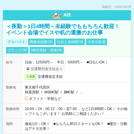
掲載日：2026.08.05
未読
＜夜勤＞1日4時間～未経験でももちろん歓迎！
イベント会場でイスや机の運搬のお仕事
アルバイト
職種未経験OK
社会人未経験OK
大学生歓迎
ブランクOK
WEB登録・面接OK
日給：12500円～ 半日：5000円～ ■日払いOK！
給与
交通費別途支給あり
交通費規定支給
交通費
東京都千代田区
勤務地
秋葉原駅
/
神保町駅
/
麹町駅
/
…
オフィス・学校など
20:00～24：00 22：00～翌7:00 …など1日4時間～OK！ その他
勤務時間
シフトもございます！ お気軽にご相談ください！
激短1日～OK！ ■もちろん即日スタートもOK！ ■曜日・日数
期間
はアナタ次第！