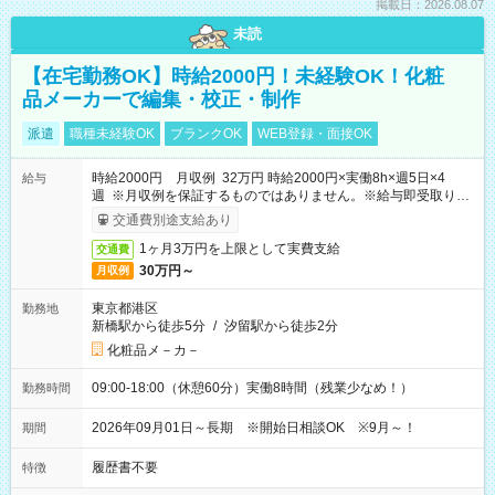
掲載日：2026.08.07
未読
【在宅勤務OK】時給2000円！未経験OK！化粧
品メーカーで編集・校正・制作
派遣
職種未経験OK
ブランクOK
WEB登録・面接OK
時給2000円 月収例 32万円 時給2000円×実働8h×週5日×4
給与
週 ※月収例を保証するものではありません。※給与即受取りサ
ービス利用可（利用条件有）
交通費別途支給あり
1ヶ月3万円を上限として実費支給
交通費
30万円～
月収例
東京都港区
勤務地
新橋駅から徒歩5分
/
汐留駅から徒歩2分
化粧品メ－カ－
09:00-18:00（休憩60分）実働8時間（残業少なめ！）
勤務時間
2026年09月01日～長期 ※開始日相談OK ※9月～！
期間
履歴書不要
特徴