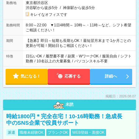
東京都渋谷区
勤務地
渋谷駅から徒歩5分
/
神泉駅から徒歩5分
キレイなオフィスです
8:00～22:00 ▼1日4時間～ 10時～・11時～など、シフト希望
勤務時間
ご相談ください！
【急募】即日～短期も長期もOK！最短翌月末まで 1か月ごとの
期間
更新が可能！開始日もご相談ください！
日払いOK
/
履歴書不要
/
副業・WワークOK
/
服装自由
/
シフト
特徴
勤務
/
10名以上の大量募集
/
パソコンスキル不要
気になる！
応募する
詳細へ
掲載日：2026.08.07
未読
時給1800円＊完全在宅！10-16時勤務！急成長
中のSNS企業で役員サポート
派遣
職種未経験OK
ブランクOK
WEB登録・面接OK