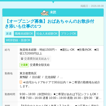
掲載日：2026.08.08
未読
【オープニング募集】おばあちゃんのお散歩付
き添いも仕事の1つ
派遣
職種未経験OK
社会人未経験OK
ブランクOK
WEB登録・面接OK
無資格未経験：時給1500円～ ■週払いOK ■扶養内OK ■日
給与
収1万2000円以上
交通費別途支給あり
交通費全額支給
交通費
東京都豊島区
勤務地
巣鴨駅
/
目白駅
/
北池袋駅
/
…
≪自宅からドアtoドアで30分以内！≫ご希望の勤務地を紹介
します。
9:00～18:00（休憩60分） ■ご希望があれば下記シフトもOK！
勤務時間
早番 7:00～16:00 遅番 10:00～19:00 夜勤 16:30～翌9:30 「家族
と休みを合わせたい」 「余裕を持って夕飯の準備がしたい」
「できれば残業はしたくない」 など、ご希望を教えてください