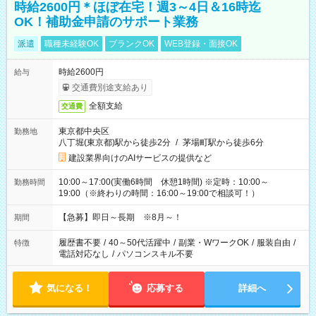
時給2600円＊ほぼ在宅！週3～4日＆16時迄
OK！補助金申請のサポート業務
派遣
職種未経験OK
ブランクOK
WEB登録・面接OK
時給2600円
給与
交通費別途支給あり
全額支給
交通費
東京都中央区
勤務地
八丁堀(東京都)駅から徒歩2分
/
茅場町駅から徒歩6分
建設業界向けのAIサービスの提供など
10:00～17:00(実働6時間 休憩1時間) ※定時：10:00～
勤務時間
19:00（※終わりの時間：16:00～19:00で相談可！）
【急募】即日～長期 ※8月～！
期間
履歴書不要
/
40～50代活躍中
/
副業・WワークOK
/
服装自由
/
特徴
電話対応なし
/
パソコンスキル不要
気になる！
応募する
詳細へ