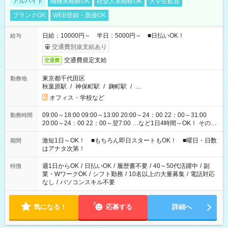
アルバイト
職種未経験OK
社会人未経験OK
大学生歓迎
ブランクOK
WEB登録・面接OK
日給：10000円～ 半日：5000円～ ■日払いOK！
給与
交通費別途支給あり
交通費規定支給
交通費
東京都千代田区
勤務地
秋葉原駅
/
神保町駅
/
麹町駅
/
…
オフィス・学校など
09:00～18:00 09:00～13:00 20:00～24：00 22：00～31:00
勤務時間
20:00～24：00 22：00～翌7:00 …など1日4時間～OK！ その他
シフトもございます！ お気軽にご相談ください！
激短1日～OK！ ■もちろん即日スタートもOK！ ■曜日・日数
期間
はアナタ次第！
週1日からOK
/
日払いOK
/
履歴書不要
/
40～50代活躍中
/
副
特徴
業・WワークOK
/
シフト勤務
/
10名以上の大量募集
/
電話対応
なし
/
パソコンスキル不要
気になる！
応募する
詳細へ