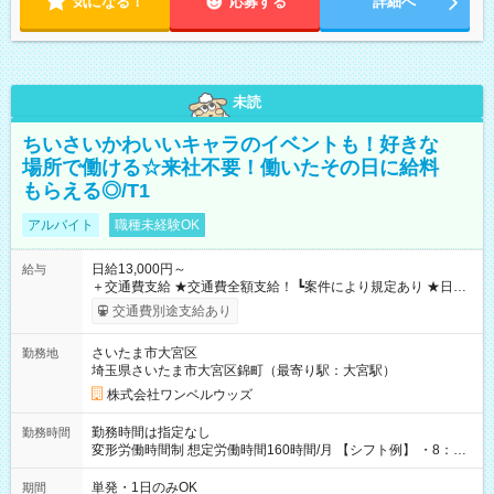
気になる！
応募する
詳細へ
未読
ちいさいかわいいキャラのイベントも！好きな
場所で働ける☆来社不要！働いたその日に給料
もらえる◎/T1
アルバイト
職種未経験OK
日給13,000円～
給与
＋交通費支給 ★交通費全額支給！ ┗案件により規定あり ★日払
いOK！（規定あり） ┗働いたその日に現金GET♪ お仕事後はコ
交通費別途支給あり
ンビニATMから 日払い分を引き落とせます！ 【試用期間】試
用期間なし
さいたま市大宮区
勤務地
埼玉県さいたま市大宮区錦町（最寄り駅：大宮駅）
株式会社ワンベルウッズ
勤務時間は指定なし
勤務時間
変形労働時間制 想定労働時間160時間/月 【シフト例】 ・8：00
～21：00
単発・1日のみOK
期間