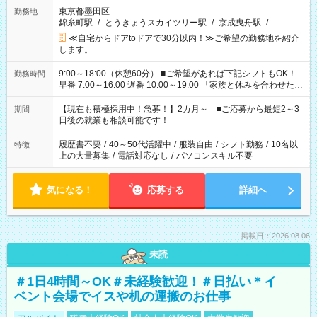
東京都墨田区
勤務地
錦糸町駅
/
とうきょうスカイツリー駅
/
京成曳舟駅
/
…
≪自宅からドアtoドアで30分以内！≫ご希望の勤務地を紹介
します。
9:00～18:00（休憩60分） ■ご希望があれば下記シフトもOK！
勤務時間
早番 7:00～16:00 遅番 10:00～19:00 「家族と休みを合わせた
い」 「余裕を持って夕飯の準備がしたい」 「できれば残業はし
たくない」 など、ご希望を教えてくださいね。 ※Wワーク希望
【現在も積極採用中！急募！】2カ月～ ■ご応募から最短2～3
期間
の方へ 今ご覧のお仕事で希望する勤務時間と、もう1つのお仕事
日後の就業も相談可能です！
の勤務時間。 合計で週40時間を超える場合は応募できません。
履歴書不要
/
40～50代活躍中
/
服装自由
/
シフト勤務
/
10名以
特徴
上の大量募集
/
電話対応なし
/
パソコンスキル不要
気になる！
応募する
詳細へ
掲載日：2026.08.06
未読
＃1日4時間～OK＃未経験歓迎！＃日払い＊イ
ベント会場でイスや机の運搬のお仕事