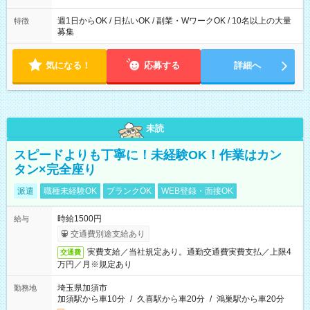
週1日からOK / 日払いOK / 副業・WワークOK / 10名以上の大量
特徴
募集
気になる！
応募する
詳細へ
未読
スピードよりも丁寧に！未経験OK！作業はカン
タン×完全座り
派遣
職種未経験OK
ブランクOK
WEB登録・面接OK
時給1500円
給与
交通費別途支給あり
実費支給／当社規定あり。通勤交通費実費支払／上限4
交通費
万円／月※規定あり
埼玉県加須市
勤務地
加須駅から車10分
/
久喜駅から車20分
/
鴻巣駅から車20分