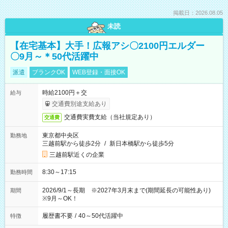
掲載日：2026.08.05
未読
【在宅基本】大手！広報アシ〇2100円エルダー
〇9月～＊50代活躍中
派遣
ブランクOK
WEB登録・面接OK
時給2100円＋交
給与
交通費別途支給あり
交通費実費支給（当社規定あり）
交通費
東京都中央区
勤務地
三越前駅から徒歩2分
/
新日本橋駅から徒歩5分
三越前駅近くの企業
8:30～17:15
勤務時間
2026/9/1～長期 ※2027年3月末まで(期間延長の可能性あり)
期間
※9月～OK！
履歴書不要
/
40～50代活躍中
特徴