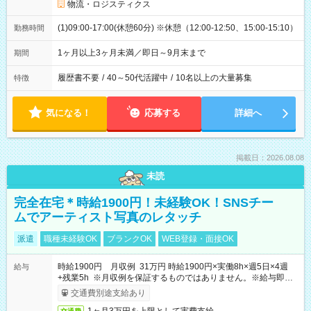
物流・ロジスティクス
(1)09:00-17:00(休憩60分) ※休憩（12:00-12:50、15:00-15:10）
勤務時間
1ヶ月以上3ヶ月未満／即日～9月末まで
期間
履歴書不要
/
40～50代活躍中
/
10名以上の大量募集
特徴
気になる！
応募する
詳細へ
掲載日：2026.08.08
未読
完全在宅＊時給1900円！未経験OK！SNSチー
ムでアーティスト写真のレタッチ
派遣
職種未経験OK
ブランクOK
WEB登録・面接OK
時給1900円 月収例 31万円 時給1900円×実働8h×週5日×4週
給与
+残業5h ※月収例を保証するものではありません。※給与即受
取りサービス利用可（利用条件有）
交通費別途支給あり