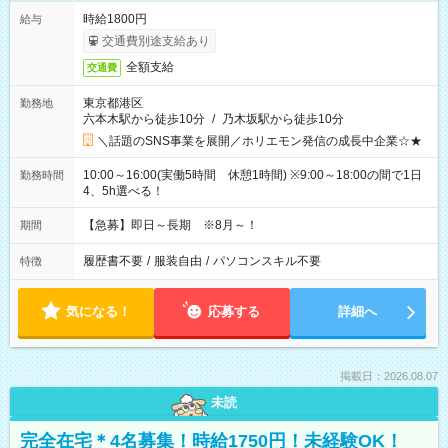
時給1800円
給与
交通費別途支給あり
全額支給
交通費
東京都港区
勤務地
六本木駅から徒歩10分
/
乃木坂駅から徒歩10分
＼話題のSNS事業を展開／ホリエモン発信の成長中企業☆★
10:00～16:00(実働5時間 休憩1時間) ※9:00～18:00の間で1日
勤務時間
4、5h選べる！
【急募】即日～長期 ※8月～！
期間
履歴書不要
/
服装自由
/
パソコンスキル不要
特徴
気になる！
応募する
詳細へ
掲載日：2026.08.07
未読
完全在宅＊4名募集！時給1750円！未経験OK！