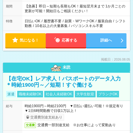
【急募】即日～短期も長期もOK！最短翌月末まで 1か月ごとの
期間
更新が可能！開始日もご相談ください！
日払いOK
/
履歴書不要
/
副業・WワークOK
/
服装自由
/
シフト
特徴
勤務
/
10名以上の大量募集
/
パソコンスキル不要
気になる！
応募する
詳細へ
掲載日：2026.08.05
未読
【在宅OK】レア求人！パスポートのデータ入力
＊時給1900円～／短期！すぐ働ける
派遣
職種未経験OK
社会人未経験OK
大学生歓迎
ブランクOK
時給1900円～時給2100円 ▼日払い週払い可能！※規定有り
給与
▼1日6時間勤務で日収1万以上！
交通費別途支給あり
交通費一部別途支給 ※お仕事によって変動あり
交通費