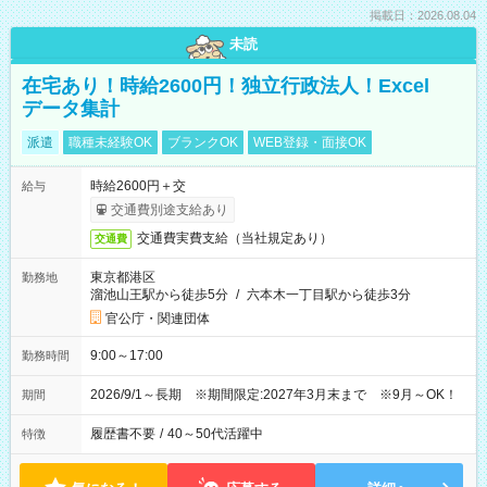
掲載日：2026.08.04
未読
在宅あり！時給2600円！独立行政法人！Excel
データ集計
派遣
職種未経験OK
ブランクOK
WEB登録・面接OK
時給2600円＋交
給与
交通費別途支給あり
交通費実費支給（当社規定あり）
交通費
東京都港区
勤務地
溜池山王駅から徒歩5分
/
六本木一丁目駅から徒歩3分
官公庁・関連団体
9:00～17:00
勤務時間
2026/9/1～長期 ※期間限定:2027年3月末まで ※9月～OK！
期間
履歴書不要
/
40～50代活躍中
特徴