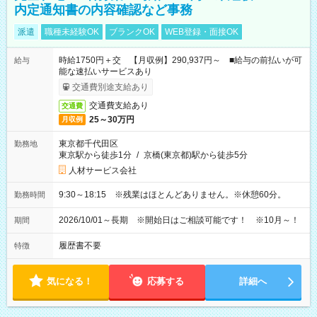
内定通知書の内容確認など事務
派遣
職種未経験OK
ブランクOK
WEB登録・面接OK
時給1750円＋交 【月収例】290,937円～ ■給与の前払いが可
給与
能な速払いサービスあり
交通費別途支給あり
交通費支給あり
交通費
25～30万円
月収例
東京都千代田区
勤務地
東京駅から徒歩1分
/
京橋(東京都)駅から徒歩5分
人材サービス会社
9:30～18:15 ※残業はほとんどありません。※休憩60分。
勤務時間
2026/10/01～長期 ※開始日はご相談可能です！ ※10月～！
期間
履歴書不要
特徴
気になる！
応募する
詳細へ