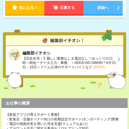
気になる！
応募する
詳細へ
編集部イチオシ
【完全在宅！】難しい業務なし＆電話なし！ゆっくりの11
時～時短＊データ入力・事務、＜SEKAI NO OWARI＊8月15
日・16日＞ドーム公演のサポートバイトなど
(8/7UP!)
お仕事の概要
【新規アプリの導入サポート業務】
・飲食店・店舗オーナー向けの初期設定サポート(オンボーディング)業務
・電話や画面共有を用いた伴走支援(マニュアルあり)
・アカウント設定に関する案内およびヒアリング対応