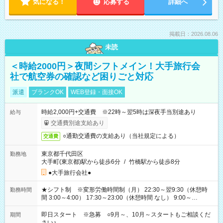
気になる！
応募する
詳細へ
掲載日：2026.08.06
未読
＜時給2000円＞夜間シフトメイン！大手旅行会
社で航空券の確認など困りごと対応
派遣
ブランクOK
WEB登録・面接OK
時給2,000円+交通費 ※22時～翌5時は深夜手当別途あり
給与
交通費別途支給あり
○通勤交通費の支給あり（当社規定による）
交通費
東京都千代田区
勤務地
大手町(東京都)駅から徒歩6分
/
竹橋駅から徒歩8分
●大手旅行会社●
★シフト制 ※変形労働時間制（月） 22:30～翌9:30（休憩時
勤務時間
間 3:00～4:00） 17:30～23:00（休憩時間 なし） 9:00～
17:30（休憩時間 12:00～13:00）⇒基本は研修時のみ（例外あ
り） 他、派遣先の規定による
即日スタート ※急募 ○9月～、10月～スタートもご相談くだ
期間
さい♪