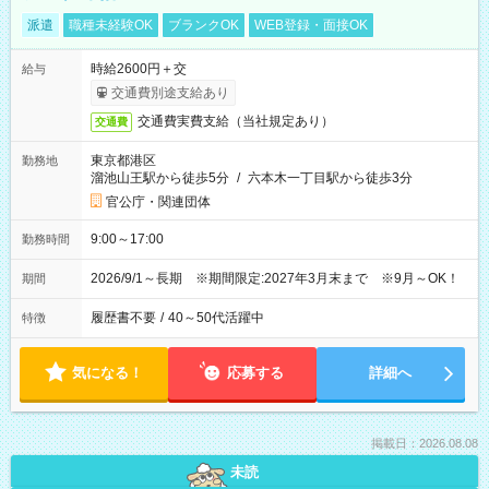
派遣
職種未経験OK
ブランクOK
WEB登録・面接OK
時給2600円＋交
給与
交通費別途支給あり
交通費実費支給（当社規定あり）
交通費
東京都港区
勤務地
溜池山王駅から徒歩5分
/
六本木一丁目駅から徒歩3分
官公庁・関連団体
9:00～17:00
勤務時間
2026/9/1～長期 ※期間限定:2027年3月末まで ※9月～OK！
期間
履歴書不要
/
40～50代活躍中
特徴
気になる！
応募する
詳細へ
掲載日：2026.08.08
未読