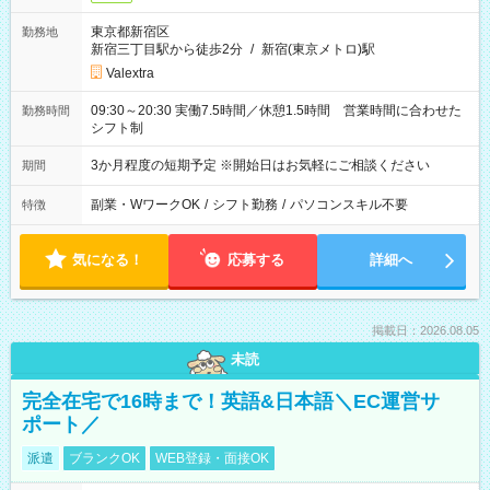
東京都新宿区
勤務地
新宿三丁目駅から徒歩2分
/
新宿(東京メトロ)駅
Valextra
09:30～20:30 実働7.5時間／休憩1.5時間 営業時間に合わせた
勤務時間
シフト制
3か月程度の短期予定 ※開始日はお気軽にご相談ください
期間
副業・WワークOK
/
シフト勤務
/
パソコンスキル不要
特徴
気になる！
応募する
詳細へ
掲載日：2026.08.05
未読
完全在宅で16時まで！英語&日本語＼EC運営サ
ポート／
派遣
ブランクOK
WEB登録・面接OK