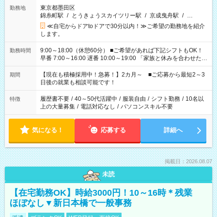
東京都墨田区
勤務地
錦糸町駅
/
とうきょうスカイツリー駅
/
京成曳舟駅
/
…
≪自宅からドアtoドアで30分以内！≫ご希望の勤務地を紹介
します。
9:00～18:00（休憩60分） ■ご希望があれば下記シフトもOK！
勤務時間
早番 7:00～16:00 遅番 10:00～19:00 「家族と休みを合わせた
い」 「余裕を持って夕飯の準備がしたい」 「できれば残業はし
たくない」 など、ご希望を教えてくださいね。 ※Wワーク希望
【現在も積極採用中！急募！】2カ月～ ■ご応募から最短2～3
期間
の方へ 今ご覧のお仕事で希望する勤務時間と、もう1つのお仕事
日後の就業も相談可能です！
の勤務時間。 合計で週40時間を超える場合は応募できません。
履歴書不要
/
40～50代活躍中
/
服装自由
/
シフト勤務
/
10名以
特徴
上の大量募集
/
電話対応なし
/
パソコンスキル不要
気になる！
応募する
詳細へ
掲載日：2026.08.07
未読
【在宅勤務OK】時給3000円！10～16時＊残業
ほぼなし▼新日本橋で一般事務