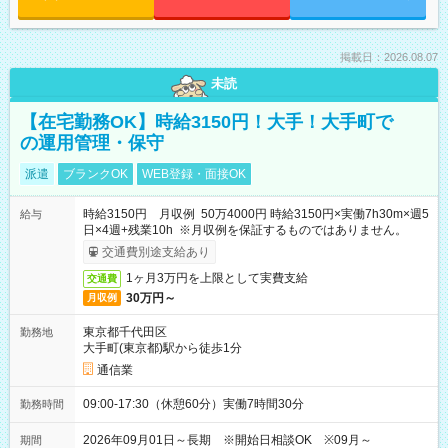
掲載日：2026.08.07
未読
【在宅勤務OK】時給3150円！大手！大手町で
の運用管理・保守
派遣
ブランクOK
WEB登録・面接OK
時給3150円 月収例 50万4000円 時給3150円×実働7h30m×週5
給与
日×4週+残業10h ※月収例を保証するものではありません。
交通費別途支給あり
1ヶ月3万円を上限として実費支給
交通費
30万円～
月収例
東京都千代田区
勤務地
大手町(東京都)駅から徒歩1分
通信業
09:00-17:30（休憩60分）実働7時間30分
勤務時間
2026年09月01日～長期 ※開始日相談OK ※09月～
期間