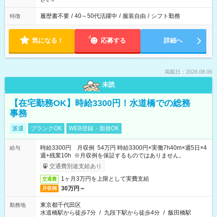
履歴書不要
/
40～50代活躍中
/
服装自由
/
シフト勤務
特徴
気になる！
応募する
詳細へ
掲載日：2026.08.06
未読
【在宅勤務OK】時給3300円！水道橋での総務
事務
派遣
ブランクOK
WEB登録・面接OK
時給3300円 月収例 54万円 時給3300円×実働7h40m×週5日×4
給与
週+残業10h ※月収例を保証するものではありません。
交通費別途支給あり
1ヶ月3万円を上限として実費支給
交通費
30万円～
月収例
東京都千代田区
勤務地
水道橋駅から徒歩7分
/
九段下駅から徒歩4分
/
飯田橋駅