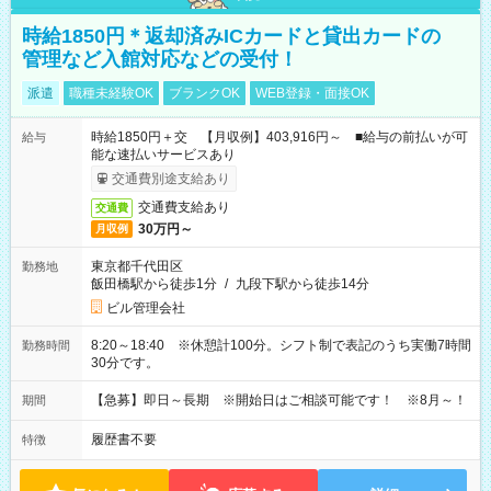
時給1850円＊返却済みICカードと貸出カードの
管理など入館対応などの受付！
派遣
職種未経験OK
ブランクOK
WEB登録・面接OK
時給1850円＋交 【月収例】403,916円～ ■給与の前払いが可
給与
能な速払いサービスあり
交通費別途支給あり
交通費支給あり
交通費
30万円～
月収例
東京都千代田区
勤務地
飯田橋駅から徒歩1分
/
九段下駅から徒歩14分
ビル管理会社
8:20～18:40 ※休憩計100分。シフト制で表記のうち実働7時間
勤務時間
30分です。
【急募】即日～長期 ※開始日はご相談可能です！ ※8月～！
期間
履歴書不要
特徴