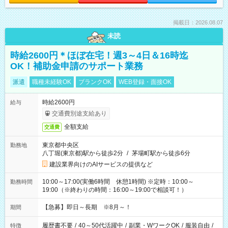
掲載日：2026.08.07
未読
時給2600円＊ほぼ在宅！週3～4日＆16時迄
OK！補助金申請のサポート業務
派遣
職種未経験OK
ブランクOK
WEB登録・面接OK
時給2600円
給与
交通費別途支給あり
全額支給
交通費
東京都中央区
勤務地
八丁堀(東京都)駅から徒歩2分
/
茅場町駅から徒歩6分
建設業界向けのAIサービスの提供など
10:00～17:00(実働6時間 休憩1時間) ※定時：10:00～
勤務時間
19:00（※終わりの時間：16:00～19:00で相談可！）
【急募】即日～長期 ※8月～！
期間
履歴書不要
/
40～50代活躍中
/
副業・WワークOK
/
服装自由
/
特徴