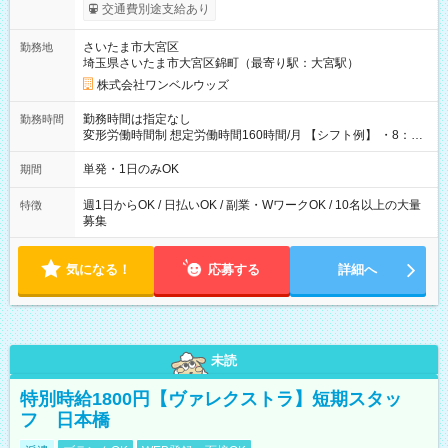
いOK！（規定あり） ┗働いたその日に現金GET♪ お仕事後はコ
交通費別途支給あり
ンビニATMから 日払い分を引き落とせます！ 【試用期間】試
用期間なし
さいたま市大宮区
勤務地
埼玉県さいたま市大宮区錦町（最寄り駅：大宮駅）
株式会社ワンベルウッズ
勤務時間は指定なし
勤務時間
変形労働時間制 想定労働時間160時間/月 【シフト例】 ・8：00
～21：00
単発・1日のみOK
期間
週1日からOK / 日払いOK / 副業・WワークOK / 10名以上の大量
特徴
募集
気になる！
応募する
詳細へ
未読
特別時給1800円【ヴァレクストラ】短期スタッ
フ 日本橋