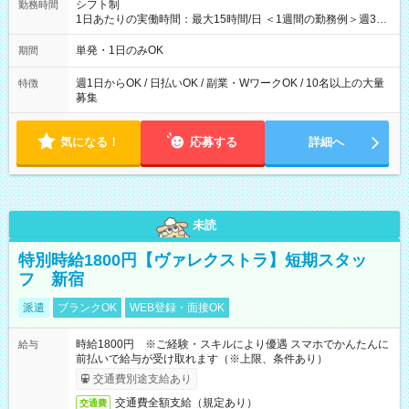
シフト制
勤務時間
1日あたりの実働時間：最大15時間/日 ＜1週間の勤務例＞週3回
勤務 勤務：月・水・金 休み：火・木・土・日 好きな時にお仕事
可能です！ ※1日あたりの最大実働時間は日勤、夜勤共に勤務し
単発・1日のみOK
期間
た時間になります。
週1日からOK / 日払いOK / 副業・WワークOK / 10名以上の大量
特徴
募集
気になる！
応募する
詳細へ
未読
特別時給1800円【ヴァレクストラ】短期スタッ
フ 新宿
派遣
ブランクOK
WEB登録・面接OK
時給1800円 ※ご経験・スキルにより優遇 スマホでかんたんに
給与
前払いで給与が受け取れます（※上限、条件あり）
交通費別途支給あり
交通費全額支給（規定あり）
交通費