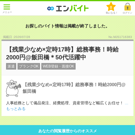
0
メニュー
気になる！
ログイン
お探しのバイト情報は掲載が終了しました。
掲載日 :2026
/
07
/
28
No.MJS1716383
【残業少なめ×定時17時】総務事務！時給
2000円@飯田橋＊50代活躍中
派遣
ブランクOK
WEB登録・面接OK
【残業少なめ×定時17時】総務事務！時給2000円@
飯田橋
人事総務として備品発注、経費処理、資産管理など幅広くお任せ！
...
もっとみる
あなたの閲覧履歴からのオススメ