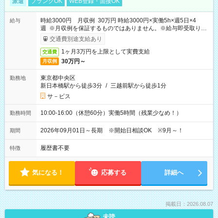
派遣
ブランクOK
WEB登録・面接OK
時給3000円 月収例 30万円 時給3000円×実働5h×週5日×4
給与
週 ※月収例を保証するものではありません。※給与即受取りサ
ービス利用可（利用条件有）
交通費別途支給あり
1ヶ月3万円を上限として実費支給
交通費
30万円～
月収例
東京都中央区
勤務地
新日本橋駅から徒歩3分
/
三越前駅から徒歩1分
サ－ビス
10:00-16:00（休憩60分）実働5時間（残業少なめ！）
勤務時間
2026年09月01日～長期 ※開始日相談OK ※9月～！
期間
履歴書不要
特徴
気になる！
応募する
詳細へ
掲載日：2026.08.07
未読