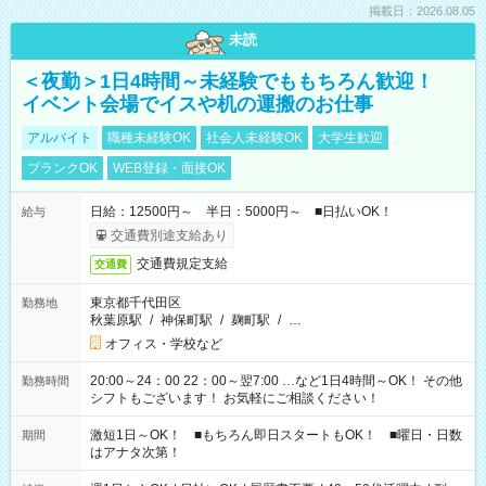
掲載日：2026.08.05
未読
＜夜勤＞1日4時間～未経験でももちろん歓迎！
イベント会場でイスや机の運搬のお仕事
アルバイト
職種未経験OK
社会人未経験OK
大学生歓迎
ブランクOK
WEB登録・面接OK
日給：12500円～ 半日：5000円～ ■日払いOK！
給与
交通費別途支給あり
交通費規定支給
交通費
東京都千代田区
勤務地
秋葉原駅
/
神保町駅
/
麹町駅
/
…
オフィス・学校など
20:00～24：00 22：00～翌7:00 …など1日4時間～OK！ その他
勤務時間
シフトもございます！ お気軽にご相談ください！
激短1日～OK！ ■もちろん即日スタートもOK！ ■曜日・日数
期間
はアナタ次第！