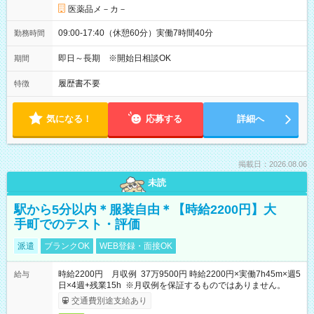
医薬品メ－カ－
09:00-17:40（休憩60分）実働7時間40分
勤務時間
即日～長期 ※開始日相談OK
期間
履歴書不要
特徴
気になる！
応募する
詳細へ
掲載日：2026.08.06
未読
駅から5分以内＊服装自由＊【時給2200円】大
手町でのテスト・評価
派遣
ブランクOK
WEB登録・面接OK
時給2200円 月収例 37万9500円 時給2200円×実働7h45m×週5
給与
日×4週+残業15h ※月収例を保証するものではありません。
交通費別途支給あり