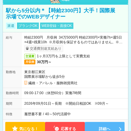
駅から5分以内＊【時給2300円】大手！国際展
示場でのWEBデザイナー
派遣
ブランクOK
WEB登録・面接OK
時給2300円 月収例 34万5000円 時給2300円×実働7h×週5日
給与
×4週+残業10h ※月収例を保証するものではありません。※給与
即受取りサービス利用可（利用条件有）
交通費別途支給あり
1ヶ月3万円を上限として実費支給
交通費
30万円～
月収例
東京都江東区
勤務地
国際展示場駅から徒歩5分
繊維・アパレル・服飾雑貨商社
09:00-17:00（休憩60分）実働7時間
勤務時間
2026年09月01日～長期 ※開始日相談OK ※09月～
期間
履歴書不要
/
40～50代活躍中
特徴
気になる！
応募する
詳細へ