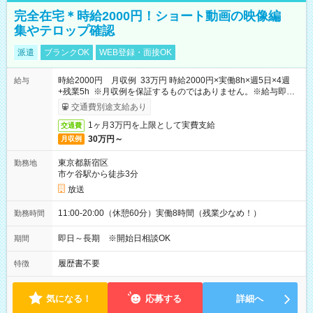
完全在宅＊時給2000円！ショート動画の映像編
集やテロップ確認
派遣
ブランクOK
WEB登録・面接OK
時給2000円 月収例 33万円 時給2000円×実働8h×週5日×4週
給与
+残業5h ※月収例を保証するものではありません。※給与即受
取りサービス利用可（利用条件有）
交通費別途支給あり
1ヶ月3万円を上限として実費支給
交通費
30万円～
月収例
東京都新宿区
勤務地
市ケ谷駅から徒歩3分
放送
11:00-20:00（休憩60分）実働8時間（残業少なめ！）
勤務時間
即日～長期 ※開始日相談OK
期間
履歴書不要
特徴
気になる！
応募する
詳細へ