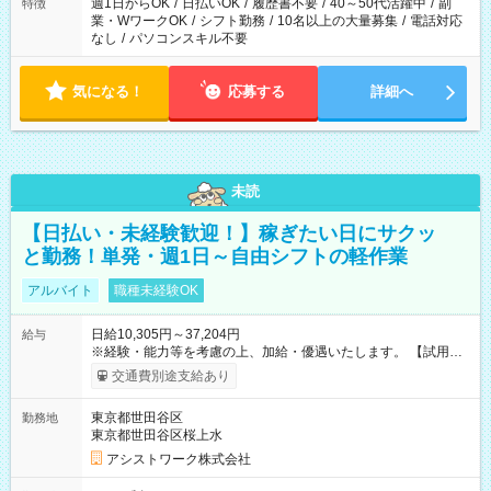
週1日からOK
/
日払いOK
/
履歴書不要
/
40～50代活躍中
/
副
特徴
業・WワークOK
/
シフト勤務
/
10名以上の大量募集
/
電話対応
なし
/
パソコンスキル不要
気になる！
応募する
詳細へ
未読
【日払い・未経験歓迎！】稼ぎたい日にサクッ
と勤務！単発・週1日～自由シフトの軽作業
アルバイト
職種未経験OK
日給10,305円～37,204円
給与
※経験・能力等を考慮の上、加給・優遇いたします。 【試用期
間】試用期間なし
交通費別途支給あり
東京都世田谷区
勤務地
東京都世田谷区桜上水
アシストワーク株式会社