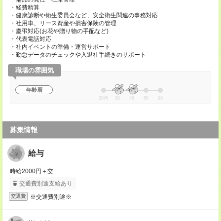
・経費精算
・健康診断や衛生委員会など、安全衛生関連の事務対応
・社用車、リース資産や損害保険の管理
・慶弔対応(お花や贈り物の手配など)
・代表電話対応
・社内イベントの準備・運営サポート
・勤怠データのチェックや入退社手続きのサポート
職場の雰囲気
年齢層
20代
30
40
50
60
募集情報
給与
時給2000円＋交
交通費別途支給あり
※交通費別途※
交通費