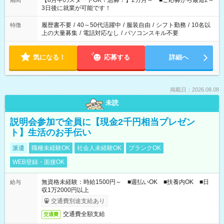
【8月中のスタートOK！急募！】2カ月～ ■ご応募から最短2～
期間
ね。 ※Wワーク希望の方へ 今ご覧のお仕事で希望する勤務時間
3日後に就業が可能です！
と、もう1つのお仕事の勤務時間。 合計で週40時間を超える場
合は応募できません。
履歴書不要
/
40～50代活躍中
/
服装自由
/
シフト勤務
/
10名以
特徴
上の大量募集
/
電話対応なし
/
パソコンスキル不要
気になる！
応募する
詳細へ
掲載日：2026.08.08
未読
説明会参加で全員に【現金2千円相当プレゼン
ト】生活のお手伝い
派遣
職種未経験OK
社会人未経験OK
ブランクOK
WEB登録・面接OK
無資格未経験：時給1500円～ ■週払いOK ■扶養内OK ■日
給与
収1万2000円以上
交通費別途支給あり
交通費全額支給
交通費