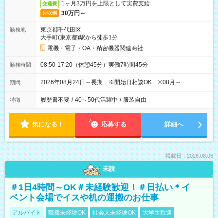
1ヶ月3万円を上限として実費支給
交通費
30万円～
月収例
東京都千代田区
勤務地
大手町(東京都)駅から徒歩1分
電機・電子・OA・精密機器関連商社
08:50-17:20（休憩45分）実働7時間45分
勤務時間
2026年08月24日～長期 ※開始日相談OK ※08月～
期間
履歴書不要
/
40～50代活躍中
/
服装自由
特徴
気になる！
応募する
詳細へ
掲載日：2026.08.06
未読
＃1日4時間～OK＃未経験歓迎！＃日払い＊イ
ベント会場でイスや机の運搬のお仕事
アルバイト
職種未経験OK
社会人未経験OK
大学生歓迎