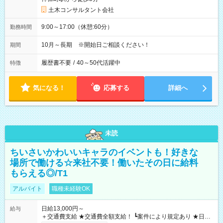
土木コンサルタント会社
9:00～17:00（休憩:60分）
勤務時間
10月～長期 ※開始日ご相談ください！
期間
履歴書不要
/
40～50代活躍中
特徴
気になる！
応募する
詳細へ
未読
ちいさいかわいいキャラのイベントも！好きな
場所で働ける☆来社不要！働いたその日に給料
もらえる◎/T1
アルバイト
職種未経験OK
日給13,000円～
給与
＋交通費支給 ★交通費全額支給！ ┗案件により規定あり ★日払