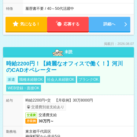
履歴書不要
/
40～50代活躍中
特徴
気になる！
応募する
詳細へ
掲載日：2026.08.07
未読
時給2200円！【綺麗なオフィスで働く！】河川
のCADオペレーター
派遣
職種未経験OK
社会人未経験OK
ブランクOK
WEB登録・面接OK
時給2200円+交 【月収例】30万8000円
給与
交通費別途支給あり
交通費支給
交通費
30万円～
月収例
東京都千代田区
勤務地
神保町駅から徒歩5分