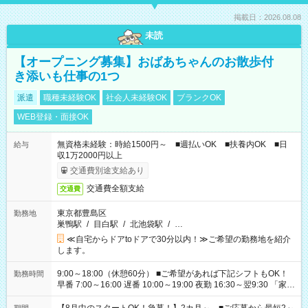
掲載日：2026.08.08
未読
【オープニング募集】おばあちゃんのお散歩付
き添いも仕事の1つ
派遣
職種未経験OK
社会人未経験OK
ブランクOK
WEB登録・面接OK
無資格未経験：時給1500円～ ■週払いOK ■扶養内OK ■日
給与
収1万2000円以上
交通費別途支給あり
交通費全額支給
交通費
東京都豊島区
勤務地
巣鴨駅
/
目白駅
/
北池袋駅
/
…
≪自宅からドアtoドアで30分以内！≫ご希望の勤務地を紹介
します。
9:00～18:00（休憩60分） ■ご希望があれば下記シフトもOK！
勤務時間
早番 7:00～16:00 遅番 10:00～19:00 夜勤 16:30～翌9:30 「家族
と休みを合わせたい」 「余裕を持って夕飯の準備がしたい」
「できれば残業はしたくない」 など、ご希望を教えてください