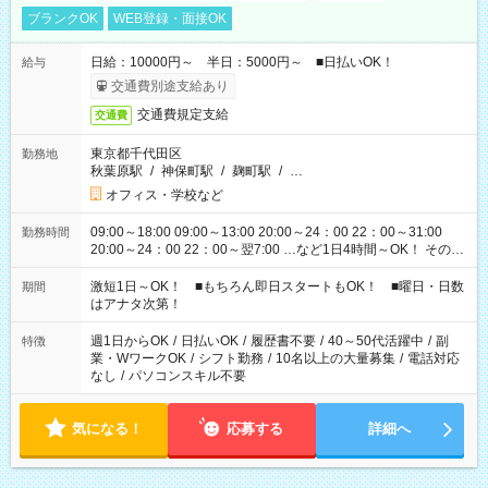
ブランクOK
WEB登録・面接OK
日給：10000円～ 半日：5000円～ ■日払いOK！
給与
交通費別途支給あり
交通費規定支給
交通費
東京都千代田区
勤務地
秋葉原駅
/
神保町駅
/
麹町駅
/
…
オフィス・学校など
09:00～18:00 09:00～13:00 20:00～24：00 22：00～31:00
勤務時間
20:00～24：00 22：00～翌7:00 …など1日4時間～OK！ その他
シフトもございます！ お気軽にご相談ください！
激短1日～OK！ ■もちろん即日スタートもOK！ ■曜日・日数
期間
はアナタ次第！
週1日からOK
/
日払いOK
/
履歴書不要
/
40～50代活躍中
/
副
特徴
業・WワークOK
/
シフト勤務
/
10名以上の大量募集
/
電話対応
なし
/
パソコンスキル不要
気になる！
応募する
詳細へ