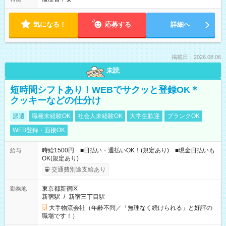
気になる！
応募する
詳細へ
掲載日：2026.08.06
未読
短時間シフトあり！WEBでサクッと登録OK＊
クッキーなどの仕分け
派遣
職種未経験OK
社会人未経験OK
大学生歓迎
ブランクOK
WEB登録・面接OK
時給1500円 ■日払い・週払いOK！(規定あり) ■現金日払いも
給与
OK(規定あり)
交通費別途支給あり
東京都新宿区
勤務地
新宿駅
/
新宿三丁目駅
大手物流会社（年齢不問／「無理なく続けられる」と好評の
職場です！）