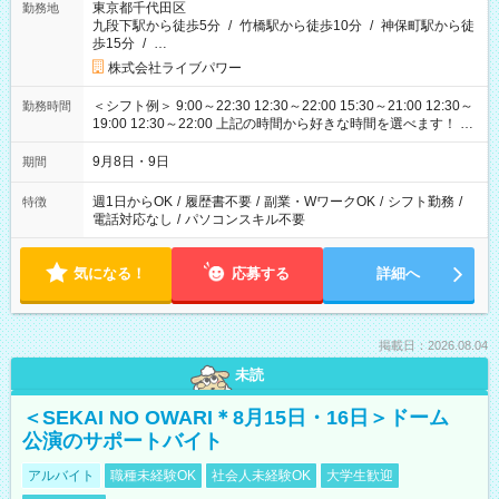
東京都千代田区
勤務地
九段下駅から徒歩5分
/
竹橋駅から徒歩10分
/
神保町駅から徒
歩15分
/
…
株式会社ライブパワー
＜シフト例＞ 9:00～22:30 12:30～22:00 15:30～21:00 12:30～
勤務時間
19:00 12:30～22:00 上記の時間から好きな時間を選べます！ ※
時間は変更となる可能性があります
9月8日・9日
期間
週1日からOK
/
履歴書不要
/
副業・WワークOK
/
シフト勤務
/
特徴
電話対応なし
/
パソコンスキル不要
気になる！
応募する
詳細へ
掲載日：2026.08.04
未読
＜SEKAI NO OWARI＊8月15日・16日＞ドーム
公演のサポートバイト
アルバイト
職種未経験OK
社会人未経験OK
大学生歓迎