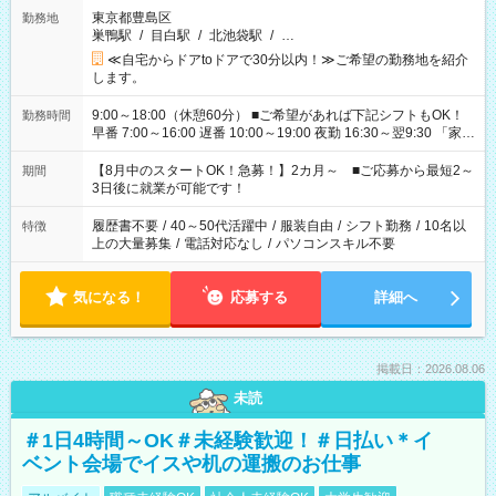
東京都豊島区
勤務地
巣鴨駅
/
目白駅
/
北池袋駅
/
…
≪自宅からドアtoドアで30分以内！≫ご希望の勤務地を紹介
します。
9:00～18:00（休憩60分） ■ご希望があれば下記シフトもOK！
勤務時間
早番 7:00～16:00 遅番 10:00～19:00 夜勤 16:30～翌9:30 「家族
と休みを合わせたい」 「余裕を持って夕飯の準備がしたい」
「できれば残業はしたくない」 など、ご希望を教えてください
【8月中のスタートOK！急募！】2カ月～ ■ご応募から最短2～
期間
ね。 ※Wワーク希望の方へ 今ご覧のお仕事で希望する勤務時間
3日後に就業が可能です！
と、もう1つのお仕事の勤務時間。 合計で週40時間を超える場
合は応募できません。
履歴書不要
/
40～50代活躍中
/
服装自由
/
シフト勤務
/
10名以
特徴
上の大量募集
/
電話対応なし
/
パソコンスキル不要
気になる！
応募する
詳細へ
掲載日：2026.08.06
未読
＃1日4時間～OK＃未経験歓迎！＃日払い＊イ
ベント会場でイスや机の運搬のお仕事