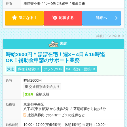
履歴書不要
/
40～50代活躍中
/
服装自由
特徴
気になる！
応募する
詳細へ
掲載日：2026.08.07
未読
時給2600円＊ほぼ在宅！週3～4日＆16時迄
OK！補助金申請のサポート業務
派遣
職種未経験OK
ブランクOK
WEB登録・面接OK
時給2600円
給与
交通費別途支給あり
全額支給
交通費
東京都中央区
勤務地
八丁堀(東京都)駅から徒歩2分
/
茅場町駅から徒歩6分
建設業界向けのAIサービスの提供など
10:00～17:00(実働6時間 休憩1時間) ※定時：10:00～
勤務時間