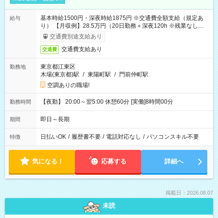
基本時給1500円・深夜時給1875円 ※交通費全額支給（規定あ
給与
り） 【月収例】28.5万円（20日勤務＋深夜120h ※残業なしの場
合）
交通費別途支給あり
交通費支給あり
交通費
東京都江東区
勤務地
木場(東京都)駅
/
東陽町駅
/
門前仲町駅
空調ありの職場!
【夜勤】 20:00～翌5:00 休憩60分 [実働]8時間00分
勤務時間
即日～長期
期間
日払いOK
/
履歴書不要
/
電話対応なし
/
パソコンスキル不要
特徴
気になる！
応募する
詳細へ
掲載日：2026.08.07
未読