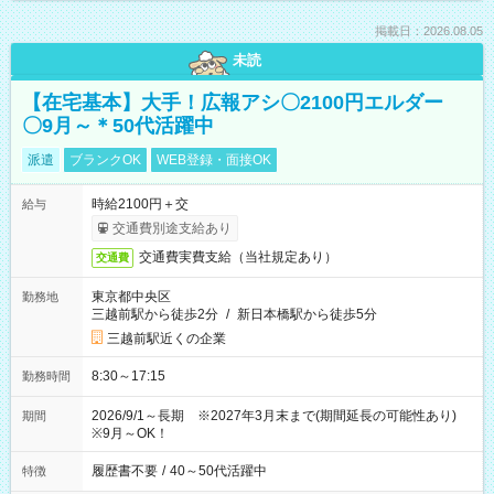
掲載日：2026.08.05
未読
【在宅基本】大手！広報アシ〇2100円エルダー
〇9月～＊50代活躍中
派遣
ブランクOK
WEB登録・面接OK
時給2100円＋交
給与
交通費別途支給あり
交通費実費支給（当社規定あり）
交通費
東京都中央区
勤務地
三越前駅から徒歩2分
/
新日本橋駅から徒歩5分
三越前駅近くの企業
8:30～17:15
勤務時間
2026/9/1～長期 ※2027年3月末まで(期間延長の可能性あり)
期間
※9月～OK！
履歴書不要
/
40～50代活躍中
特徴