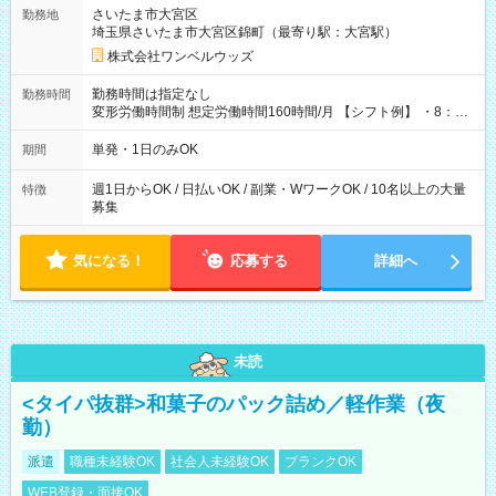
用期間なし
さいたま市大宮区
勤務地
埼玉県さいたま市大宮区錦町（最寄り駅：大宮駅）
株式会社ワンベルウッズ
勤務時間は指定なし
勤務時間
変形労働時間制 想定労働時間160時間/月 【シフト例】 ・8：00
～21：00
単発・1日のみOK
期間
週1日からOK / 日払いOK / 副業・WワークOK / 10名以上の大量
特徴
募集
気になる！
応募する
詳細へ
未読
<タイパ抜群>和菓子のパック詰め／軽作業（夜
勤）
派遣
職種未経験OK
社会人未経験OK
ブランクOK
WEB登録・面接OK