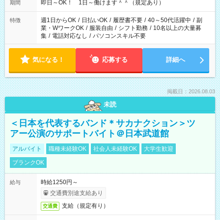
即日～OK！ 1日～働けます＾＾（規定あり）
期間
週1日からOK
/
日払いOK
/
履歴書不要
/
40～50代活躍中
/
副
特徴
業・WワークOK
/
服装自由
/
シフト勤務
/
10名以上の大量募
集
/
電話対応なし
/
パソコンスキル不要
気になる！
応募する
詳細へ
掲載日：2026.08.03
未読
＜日本を代表するバンド＊サカナクション＞ツ
アー公演のサポートバイト＠日本武道館
アルバイト
職種未経験OK
社会人未経験OK
大学生歓迎
ブランクOK
時給1250円～
給与
交通費別途支給あり
支給（規定有り）
交通費