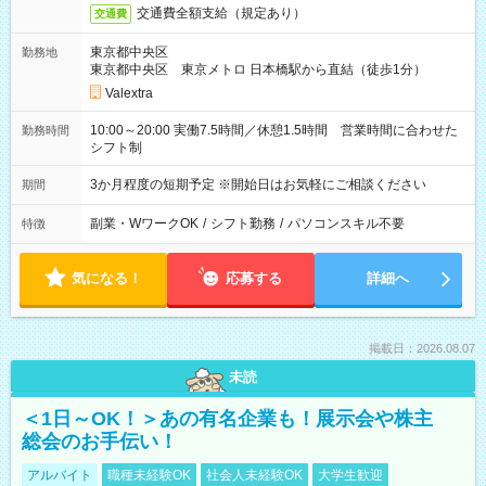
交通費全額支給（規定あり）
交通費
東京都中央区
勤務地
東京都中央区 東京メトロ 日本橋駅から直結（徒歩1分）
Valextra
10:00～20:00 実働7.5時間／休憩1.5時間 営業時間に合わせた
勤務時間
シフト制
3か月程度の短期予定 ※開始日はお気軽にご相談ください
期間
副業・WワークOK
/
シフト勤務
/
パソコンスキル不要
特徴
気になる！
応募する
詳細へ
掲載日：2026.08.07
未読
＜1日～OK！＞あの有名企業も！展示会や株主
総会のお手伝い！
アルバイト
職種未経験OK
社会人未経験OK
大学生歓迎