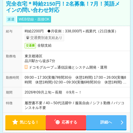
完全在宅＊時給2150円！2名募集！7月！英語メ
インの問い合わせ対応
派遣
WEB登録・面接OK
時給2200円 ◆月収例：338,000円＋残業代（21日換算）
給与
交通費別途支給あり
全額支給
交通費
東京都港区
勤務地
品川駅から徒歩7分
ドコモグループ→通信設備とシステム開発・運用
09:00～17:30(実働7時間30分 休憩1時間) 17:00～26:00(実働8
勤務時間
時間 休憩1時間) 02:00～09:30(実働6時間30分 休憩1時間) ※
日勤は就業時間1/夜勤は就業時間2.3を連続で行って頂きます
2026年09月上旬～長期 ※9月～！
期間
履歴書不要
/
40～50代活躍中
/
服装自由
/
シフト勤務
/
パソコ
特徴
ンスキル不要
気になる！
応募する
詳細へ