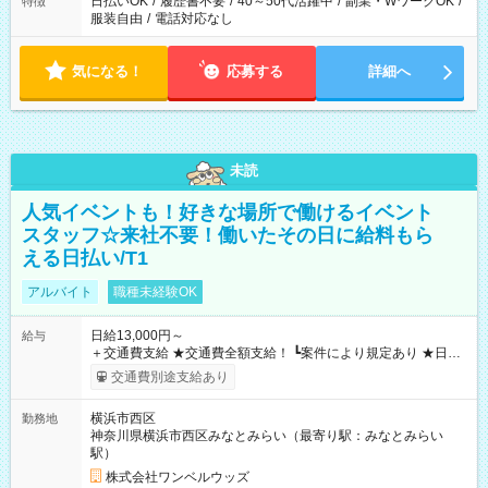
日払いOK
/
履歴書不要
/
40～50代活躍中
/
副業・WワークOK
/
特徴
服装自由
/
電話対応なし
気になる！
応募する
詳細へ
未読
人気イベントも！好きな場所で働けるイベント
スタッフ☆来社不要！働いたその日に給料もら
える日払い/T1
アルバイト
職種未経験OK
日給13,000円～
給与
＋交通費支給 ★交通費全額支給！ ┗案件により規定あり ★日払
いOK！（規定あり） ┗働いたその日に現金GET♪ お仕事後はコ
交通費別途支給あり
ンビニATMから 日払い分を引き落とせます！ 【試用期間】試
用期間なし
横浜市西区
勤務地
神奈川県横浜市西区みなとみらい（最寄り駅：みなとみらい
駅）
株式会社ワンベルウッズ