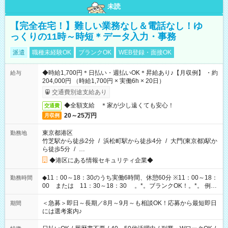
未読
【完全在宅！】難しい業務なし＆電話なし！ゆ
っくりの11時～時短＊データ入力・事務
派遣
職種未経験OK
ブランクOK
WEB登録・面接OK
◆時給1,700円＊日払い・週払いOK＊昇給あり♪【月収例】 ・約
給与
204,000円 （時給1,700円 × 実働6h × 20日）
交通費別途支給あり
◆全額支給 ＊家が少し遠くても安心！
交通費
20～25万円
月収例
東京都港区
勤務地
竹芝駅から徒歩2分
/
浜松町駅から徒歩4分
/
大門(東京都)駅か
ら徒歩5分
/
…
◆港区にある情報セキュリティ企業◆
◆11：00～18：30のうち実働6時間、休憩60分 ※11：00～18：
勤務時間
00 または 11：30～18：30 。*。ブランクOK！。*。 例え
ば前職が、 在宅/財団法人/事務/コールセンター/受付/販売/カフェ
スタッフ スイーツ販売/ホテルフロント/化粧品販売/など 様々な
＜急募＞即日～長期／8月～9月～も相談OK！応募から最短即日
期間
業界から入社して活躍されています♪
には選考案内♪