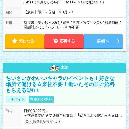
19:00（※終わりの時間：16:00～19:00で相談可！）
【急募】即日～長期 ※8月～！
期間
履歴書不要
/
40～50代活躍中
/
副業・WワークOK
/
服装自由
/
特徴
電話対応なし
/
パソコンスキル不要
気になる！
応募する
詳細へ
未読
ちいさいかわいいキャラのイベントも！好きな
場所で働ける☆来社不要！働いたその日に給料
もらえる◎/T1
アルバイト
職種未経験OK
日給13,000円～
給与
＋交通費支給 ★交通費全額支給！ ┗案件により規定あり ★日払
いOK！（規定あり） ┗働いたその日に現金GET♪ お仕事後はコ
交通費別途支給あり
ンビニATMから 日払い分を引き落とせます！ 【試用期間】試