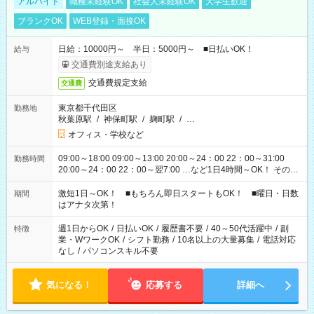
アルバイト
職種未経験OK
社会人未経験OK
大学生歓迎
ブランクOK
WEB登録・面接OK
日給：10000円～ 半日：5000円～ ■日払いOK！
給与
交通費別途支給あり
交通費規定支給
交通費
東京都千代田区
勤務地
秋葉原駅
/
神保町駅
/
麹町駅
/
…
オフィス・学校など
09:00～18:00 09:00～13:00 20:00～24：00 22：00～31:00
勤務時間
20:00～24：00 22：00～翌7:00 …など1日4時間～OK！ その他
シフトもございます！ お気軽にご相談ください！
激短1日～OK！ ■もちろん即日スタートもOK！ ■曜日・日数
期間
はアナタ次第！
週1日からOK
/
日払いOK
/
履歴書不要
/
40～50代活躍中
/
副
特徴
業・WワークOK
/
シフト勤務
/
10名以上の大量募集
/
電話対応
なし
/
パソコンスキル不要
気になる！
応募する
詳細へ