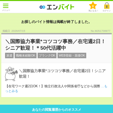
0
メニュー
気になる！
ログイン
お探しのバイト情報は掲載が終了しました。
掲載日 :2026
/
07
/
15
No.MJS1708977
＼国際協力事業*コツコツ事務／在宅週2日！
シニア歓迎！＊50代活躍中
派遣
職種未経験OK
ブランクOK
WEB登録・面接OK
＼国際協力事業*コツコツ事務／在宅週2日！シニア
歓迎！
【在宅ワーク週2日OK！】独立行政法人や関係省庁などから国際
...も
っとみる
あなたの閲覧履歴からのオススメ