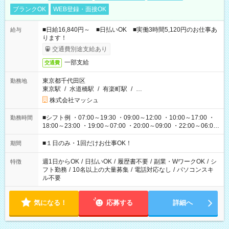
ブランクOK
WEB登録・面接OK
■日給16,840円～ ■日払いOK ■実働3時間5,120円のお仕事あ
給与
ります！
交通費別途支給あり
一部支給
交通費
東京都千代田区
勤務地
東京駅
/
水道橋駅
/
有楽町駅
/
…
株式会社マッシュ
■シフト例 ・07:00～19:30 ・09:00～12:00 ・10:00～17:00 ・
勤務時間
18:00～23:00 ・19:00～07:00 ・20:00～09:00 ・22:00～06:00
etc ★最短で3時間で5,120円のお仕事から 15時間で2万円近く稼
げるお仕事も！ ご希望のお時間に合わせてご紹介！ ※シフトは
■１日のみ・1回だけお仕事OK！
期間
現場によって異なります。 ※勿論、休憩時間はあるのでご安心
ください！
週1日からOK
/
日払いOK
/
履歴書不要
/
副業・WワークOK
/
シ
特徴
フト勤務
/
10名以上の大量募集
/
電話対応なし
/
パソコンスキ
ル不要
気になる！
応募する
詳細へ