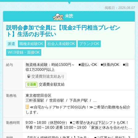
掲載日：2026.08.07
未読
説明会参加で全員に【現金2千円相当プレゼン
ト】生活のお手伝い
派遣
職種未経験OK
社会人未経験OK
ブランクOK
WEB登録・面接OK
無資格未経験：時給1500円～ ■週払いOK ■扶養内OK ■日
給与
収1万2000円以上
交通費別途支給あり
交通費全額支給
交通費
東京都世田谷区
勤務地
三軒茶屋駅
/
世田谷駅
/
下高井戸駅
/
…
≪自宅からドアtoドアで30分以内！≫ご希望の勤務地を紹介
します。
9:00～18:00（休憩60分） ■ご希望があれば下記シフトもOK！
勤務時間
早番 7:00～16:00 遅番 10:00～19:00 「家族と休みを合わせた
い」 「余裕を持って夕飯の準備がしたい」 「できれば残業はし
たくない」 など、ご希望を教えてくださいね。 ※Wワーク希望