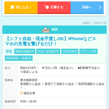
気になる！
応募する
詳細へ
掲載日：2026.07.30
未読
【シフト自由・現金手渡しOK】iPhoneなどス
マホの充電を繋げるだけ！
派遣
職種未経験OK
社会人未経験OK
大学生歓迎
ブランクOK
WEB登録・面接OK
時給1414円～ ▼日払いOK（規定あり） ■初勤務手当あり
給与
※規定による
東京都新宿区
勤務地
新宿駅から徒歩
/
新宿三丁目駅から徒歩
/
高田馬場駅から徒歩
/
…
物流企業
9:00～18:00
勤務時間