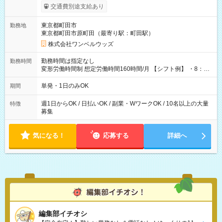
いOK！（規定あり） ┗働いたその日に現金GET♪ お仕事後はコ
交通費別途支給あり
ンビニATMから 日払い分を引き落とせます！ 【試用期間】試
用期間なし
東京都町田市
勤務地
東京都町田市原町田（最寄り駅：町田駅）
株式会社ワンベルウッズ
勤務時間は指定なし
勤務時間
変形労働時間制 想定労働時間160時間/月 【シフト例】 ・8：00
～21：00
単発・1日のみOK
期間
週1日からOK / 日払いOK / 副業・WワークOK / 10名以上の大量
特徴
募集
気になる！
応募する
詳細へ
編集部イチオシ