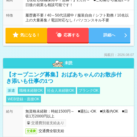
【現在も積極採用中！急募！】2カ月～ ■ご応募から最短2～3
期間
の方へ 今ご覧のお仕事で希望する勤務時間と、もう1つのお仕事
日後の就業も相談可能です！
の勤務時間。 合計で週40時間を超える場合は応募できません。
履歴書不要
/
40～50代活躍中
/
服装自由
/
シフト勤務
/
10名以
特徴
上の大量募集
/
電話対応なし
/
パソコンスキル不要
気になる！
応募する
詳細へ
掲載日：2026.08.07
未読
【オープニング募集】おばあちゃんのお散歩付
き添いも仕事の1つ
派遣
職種未経験OK
社会人未経験OK
ブランクOK
WEB登録・面接OK
無資格未経験：時給1500円～ ■週払いOK ■扶養内OK ■日
給与
収1万2000円以上
交通費別途支給あり
交通費全額支給
交通費