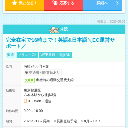
気になる！
応募する
詳細へ
掲載日：2026.08.05
未読
完全在宅で16時まで！英語&日本語＼EC運営サ
ポート／
派遣
ブランクOK
WEB登録・面接OK
時給2450円＋交
給与
交通費別途支給あり
出社時の通勤交通費支給
交通費
東京都港区
勤務地
六本木駅から徒歩3分
IT・Web・通信
9:00～16:00
勤務時間
2026/8/17～長期 ※長期更新予定 ※8月～OK！
期間