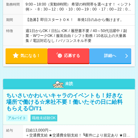
9:00～18:00（実動8時間） 希望の時間帯を選べます！ ＜シフト
勤務時間
例＞ ・8：30～12：00 ・10：00～19：00 ・17：00～22：00
・13：00～22：00 ・22：00～翌6：00 など
【急募】即日スタートＯＫ！ 単発1日のみから働けます。
期間
週1日からOK
/
日払いOK
/
履歴書不要
/
40～50代活躍中
/
副
特徴
業・WワークOK
/
服装自由
/
シフト勤務
/
10名以上の大量募
集
/
電話対応なし
/
パソコンスキル不要
気になる！
応募する
詳細へ
未読
ちいさいかわいいキャラのイベントも！好きな
場所で働ける☆来社不要！働いたその日に給料
もらえる◎/T1
アルバイト
職種未経験OK
日給13,000円～
給与
＋交通費支給 ★交通費全額支給！ ┗案件により規定あり ★日払