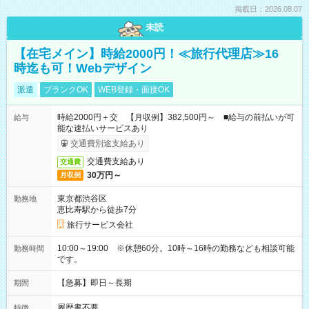
掲載日：2026.08.07
未読
【在宅メイン】時給2000円！≪旅行代理店≫16
時迄も可！Webデザイン
派遣
ブランクOK
WEB登録・面接OK
時給2000円＋交 【月収例】382,500円～ ■給与の前払いが可
給与
能な速払いサービスあり
交通費別途支給あり
交通費支給あり
交通費
30万円～
月収例
東京都渋谷区
勤務地
恵比寿駅から徒歩7分
旅行サービス会社
10:00～19:00 ※休憩60分。10時～16時の勤務なども相談可能
勤務時間
です。
【急募】即日～長期
期間
履歴書不要
特徴