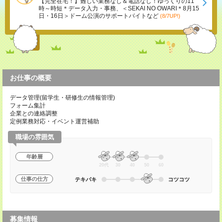
【完全在宅！】難しい業務なし＆電話なし！ゆっくりの11
時～時短＊データ入力・事務、＜SEKAI NO OWARI＊8月15
日・16日＞ドーム公演のサポートバイトなど
(8/7UP!)
お仕事の概要
データ管理(留学生・研修生の情報管理)
フォーム集計
企業との連絡調整
定例業務対応・イベント運営補助
職場の雰囲気
年齢層
20代
30
40
50
60
仕事の仕方
テキパキ
コツコツ
募集情報