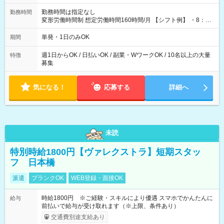
勤務時間は指定なし
勤務時間
変形労働時間制 想定労働時間160時間/月 【シフト例】 ・8：00
～21：00
単発・1日のみOK
期間
週1日からOK / 日払いOK / 副業・WワークOK / 10名以上の大量
特徴
募集
気になる！
応募する
詳細へ
未読
特別時給1800円【ヴァレクストラ】短期スタッ
フ 日本橋
派遣
ブランクOK
WEB登録・面接OK
時給1800円 ※ご経験・スキルにより優遇 スマホでかんたんに
給与
前払いで給与が受け取れます（※上限、条件あり）
交通費別途支給あり