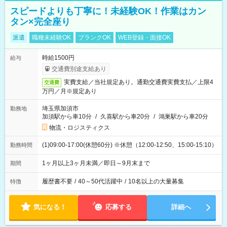
スピードよりも丁寧に！未経験OK！作業はカン
タン×完全座り
派遣
職種未経験OK
ブランクOK
WEB登録・面接OK
時給1500円
給与
交通費別途支給あり
実費支給／当社規定あり。通勤交通費実費支払／上限4
交通費
万円／月※規定あり
埼玉県加須市
勤務地
加須駅から車10分
/
久喜駅から車20分
/
鴻巣駅から車20分
物流・ロジスティクス
(1)09:00-17:00(休憩60分) ※休憩（12:00-12:50、15:00-15:10）
勤務時間
1ヶ月以上3ヶ月未満／即日～9月末まで
期間
履歴書不要
/
40～50代活躍中
/
10名以上の大量募集
特徴
気になる！
応募する
詳細へ