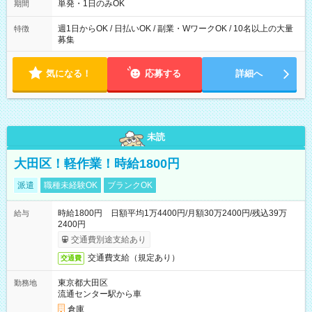
単発・1日のみOK
期間
週1日からOK / 日払いOK / 副業・WワークOK / 10名以上の大量
特徴
募集
気になる！
応募する
詳細へ
未読
大田区！軽作業！時給1800円
派遣
職種未経験OK
ブランクOK
時給1800円 日額平均1万4400円/月額30万2400円/残込39万
給与
2400円
交通費別途支給あり
交通費支給（規定あり）
交通費
東京都大田区
勤務地
流通センター駅から車
倉庫