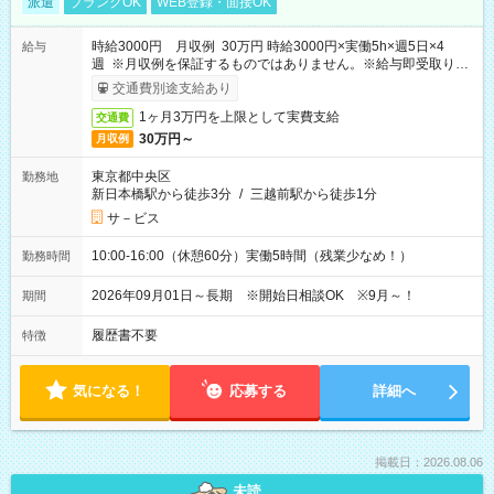
派遣
ブランクOK
WEB登録・面接OK
時給3000円 月収例 30万円 時給3000円×実働5h×週5日×4
給与
週 ※月収例を保証するものではありません。※給与即受取りサ
ービス利用可（利用条件有）
交通費別途支給あり
1ヶ月3万円を上限として実費支給
交通費
30万円～
月収例
東京都中央区
勤務地
新日本橋駅から徒歩3分
/
三越前駅から徒歩1分
サ－ビス
10:00-16:00（休憩60分）実働5時間（残業少なめ！）
勤務時間
2026年09月01日～長期 ※開始日相談OK ※9月～！
期間
履歴書不要
特徴
気になる！
応募する
詳細へ
掲載日：2026.08.06
未読