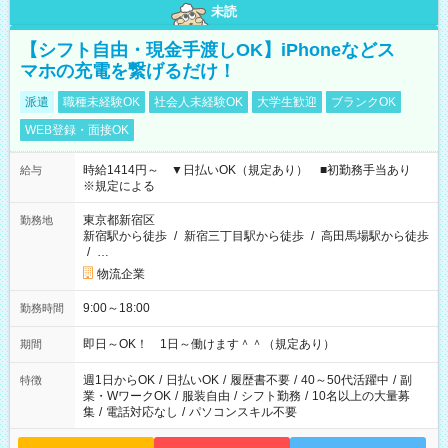
未読
【シフト自由・現金手渡しOK】iPhoneなどス
マホの充電を繋げるだけ！
派遣
職種未経験OK
社会人未経験OK
大学生歓迎
ブランクOK
WEB登録・面接OK
時給1414円～ ▼日払いOK（規定あり） ■初勤務手当あり
給与
※規定による
東京都新宿区
勤務地
新宿駅から徒歩
/
新宿三丁目駅から徒歩
/
高田馬場駅から徒歩
/
…
物流企業
9:00～18:00
勤務時間
即日～OK！ 1日～働けます＾＾（規定あり）
期間
週1日からOK
/
日払いOK
/
履歴書不要
/
40～50代活躍中
/
副
特徴
業・WワークOK
/
服装自由
/
シフト勤務
/
10名以上の大量募
集
/
電話対応なし
/
パソコンスキル不要