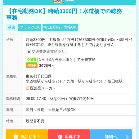
【在宅勤務OK】時給3300円！水道橋での総務
事務
派遣
ブランクOK
WEB登録・面接OK
時給3300円 月収例 54万円 時給3300円×実働7h40m×週5日×4
給与
週+残業10h ※月収例を保証するものではありません。
交通費別途支給あり
1ヶ月3万円を上限として実費支給
交通費
30万円～
月収例
東京都千代田区
勤務地
水道橋駅から徒歩7分
/
九段下駅から徒歩4分
/
飯田橋駅
医薬品メ－カ－
09:00-17:40（休憩60分）実働7時間40分
勤務時間
即日～長期 ※開始日相談OK
期間
履歴書不要
特徴
気になる！
応募する
詳細へ