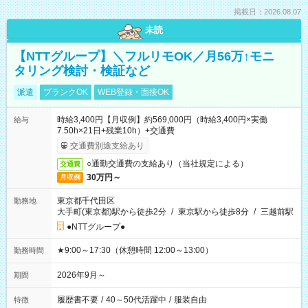
掲載日：2026.08.07
未読
【NTTグループ】＼フルリモOK／月56万↑モニ
タリング検討・検証など
派遣
ブランクOK
WEB登録・面接OK
時給3,400円【月収例】約569,000円（時給3,400円×実働
給与
7.50h×21日+残業10h）+交通費
交通費別途支給あり
○通勤交通費の支給あり（当社規定による）
交通費
30万円～
月収例
東京都千代田区
勤務地
大手町(東京都)駅から徒歩2分
/
東京駅から徒歩8分
/
三越前駅
●NTTグループ●
★9:00～17:30（休憩時間 12:00～13:00）
勤務時間
2026年9月～
期間
履歴書不要
/
40～50代活躍中
/
服装自由
特徴