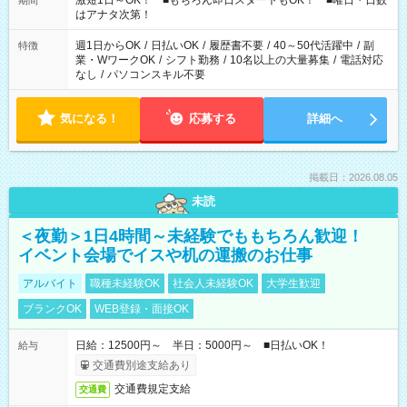
激短1日～OK！ ■もちろん即日スタートもOK！ ■曜日・日数
期間
はアナタ次第！
週1日からOK
/
日払いOK
/
履歴書不要
/
40～50代活躍中
/
副
特徴
業・WワークOK
/
シフト勤務
/
10名以上の大量募集
/
電話対応
なし
/
パソコンスキル不要
気になる！
応募する
詳細へ
掲載日：2026.08.05
未読
＜夜勤＞1日4時間～未経験でももちろん歓迎！
イベント会場でイスや机の運搬のお仕事
アルバイト
職種未経験OK
社会人未経験OK
大学生歓迎
ブランクOK
WEB登録・面接OK
日給：12500円～ 半日：5000円～ ■日払いOK！
給与
交通費別途支給あり
交通費規定支給
交通費