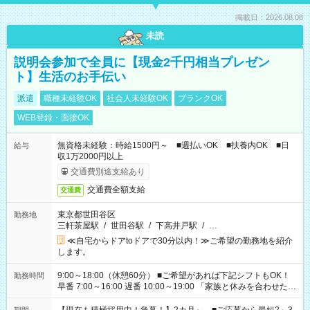
掲載日：2026.08.08
未読
説明会参加で全員に【現金2千円相当プレゼン
ト】生活のお手伝い
派遣
職種未経験OK
社会人未経験OK
ブランクOK
WEB登録・面接OK
無資格未経験：時給1500円～ ■週払いOK ■扶養内OK ■日
給与
収1万2000円以上
交通費別途支給あり
交通費全額支給
交通費
東京都世田谷区
勤務地
三軒茶屋駅
/
世田谷駅
/
下高井戸駅
/
…
≪自宅からドアtoドアで30分以内！≫ご希望の勤務地を紹介
します。
9:00～18:00（休憩60分） ■ご希望があれば下記シフトもOK！
勤務時間
早番 7:00～16:00 遅番 10:00～19:00 「家族と休みを合わせた
い」 「余裕を持って夕飯の準備がしたい」 「できれば残業はし
たくない」 など、ご希望を教えてくださいね。 ※Wワーク希望