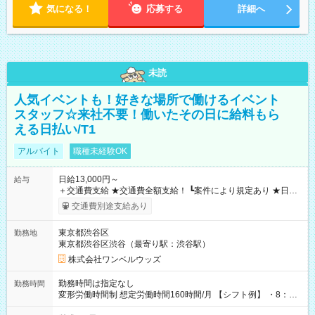
気になる！
応募する
詳細へ
未読
人気イベントも！好きな場所で働けるイベント
スタッフ☆来社不要！働いたその日に給料もら
える日払い/T1
アルバイト
職種未経験OK
日給13,000円～
給与
＋交通費支給 ★交通費全額支給！ ┗案件により規定あり ★日払
いOK！（規定あり） ┗働いたその日に現金GET♪ お仕事後はコ
交通費別途支給あり
ンビニATMから 日払い分を引き落とせます！ 【試用期間】試
用期間なし
東京都渋谷区
勤務地
東京都渋谷区渋谷（最寄り駅：渋谷駅）
株式会社ワンベルウッズ
勤務時間は指定なし
勤務時間
変形労働時間制 想定労働時間160時間/月 【シフト例】 ・8：00
～21：00