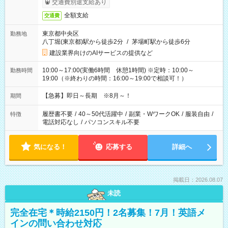
交通費別途支給あり
全額支給
交通費
東京都中央区
勤務地
八丁堀(東京都)駅から徒歩2分
/
茅場町駅から徒歩6分
建設業界向けのAIサービスの提供など
10:00～17:00(実働6時間 休憩1時間) ※定時：10:00～
勤務時間
19:00（※終わりの時間：16:00～19:00で相談可！）
【急募】即日～長期 ※8月～！
期間
履歴書不要
/
40～50代活躍中
/
副業・WワークOK
/
服装自由
/
特徴
電話対応なし
/
パソコンスキル不要
気になる！
応募する
詳細へ
掲載日：2026.08.07
未読
完全在宅＊時給2150円！2名募集！7月！英語メ
インの問い合わせ対応