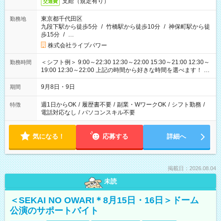
支給（規定有り）
交通費
東京都千代田区
勤務地
九段下駅から徒歩5分
/
竹橋駅から徒歩10分
/
神保町駅から徒
歩15分
/
…
株式会社ライブパワー
＜シフト例＞ 9:00～22:30 12:30～22:00 15:30～21:00 12:30～
勤務時間
19:00 12:30～22:00 上記の時間から好きな時間を選べます！ ※
時間は変更となる可能性があります
9月8日・9日
期間
週1日からOK
/
履歴書不要
/
副業・WワークOK
/
シフト勤務
/
特徴
電話対応なし
/
パソコンスキル不要
気になる！
応募する
詳細へ
掲載日：2026.08.04
未読
＜SEKAI NO OWARI＊8月15日・16日＞ドーム
公演のサポートバイト