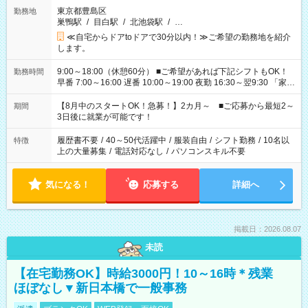
東京都豊島区
勤務地
巣鴨駅
/
目白駅
/
北池袋駅
/
…
≪自宅からドアtoドアで30分以内！≫ご希望の勤務地を紹介
します。
9:00～18:00（休憩60分） ■ご希望があれば下記シフトもOK！
勤務時間
早番 7:00～16:00 遅番 10:00～19:00 夜勤 16:30～翌9:30 「家族
と休みを合わせたい」 「余裕を持って夕飯の準備がしたい」
「できれば残業はしたくない」 など、ご希望を教えてください
【8月中のスタートOK！急募！】2カ月～ ■ご応募から最短2～
期間
ね。 ※Wワーク希望の方へ 今ご覧のお仕事で希望する勤務時間
3日後に就業が可能です！
と、もう1つのお仕事の勤務時間。 合計で週40時間を超える場
合は応募できません。
履歴書不要
/
40～50代活躍中
/
服装自由
/
シフト勤務
/
10名以
特徴
上の大量募集
/
電話対応なし
/
パソコンスキル不要
気になる！
応募する
詳細へ
掲載日：2026.08.07
未読
【在宅勤務OK】時給3000円！10～16時＊残業
ほぼなし▼新日本橋で一般事務