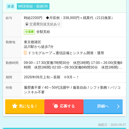
派遣
WEB登録・面接OK
時給2200円 ◆月収例：338,000円＋残業代（21日換算）
給与
交通費別途支給あり
全額支給
交通費
東京都港区
勤務地
品川駅から徒歩7分
ドコモグループ→通信設備とシステム開発・運用
09:00～17:30(実働7時間30分 休憩1時間) 17:00～26:00(実働8
勤務時間
時間 休憩1時間) 02:00～09:30(実働6時間30分 休憩1時間) ※
日勤は就業時間1/夜勤は就業時間2.3を連続で行って頂きます
2026年09月上旬～長期 ※9月～！
期間
履歴書不要
/
40～50代活躍中
/
服装自由
/
シフト勤務
/
パソコ
特徴
ンスキル不要
気になる！
応募する
詳細へ
掲載日：2026.08.07