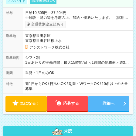
アルバイト
職種未経験OK
日給10,305円～37,204円
給与
※経験・能力等を考慮の上、加給・優遇いたします。 【試用期
間】試用期間なし
交通費別途支給あり
東京都世田谷区
勤務地
東京都世田谷区桜上水
アシストワーク株式会社
シフト制
勤務時間
1日あたりの実働時間：最大15時間/日 ＜1週間の勤務例＞週3回
勤務 勤務：月・水・金 休み：火・木・土・日 好きな時にお仕事
可能です！ ※1日あたりの最大実働時間は日勤、夜勤共に勤務し
単発・1日のみOK
期間
た時間になります。
週1日からOK / 日払いOK / 副業・WワークOK / 10名以上の大量
特徴
募集
気になる！
応募する
詳細へ
未読