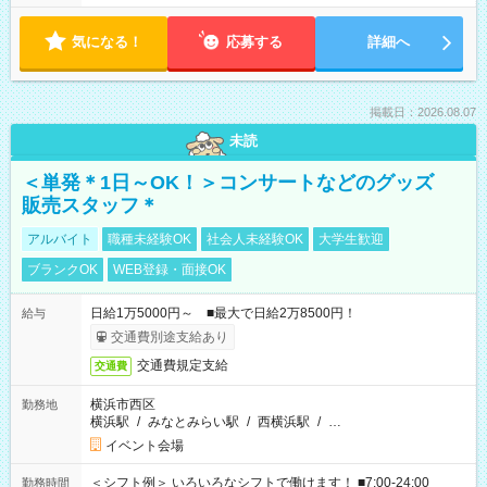
気になる！
応募する
詳細へ
掲載日：2026.08.07
未読
＜単発＊1日～OK！＞コンサートなどのグッズ
販売スタッフ＊
アルバイト
職種未経験OK
社会人未経験OK
大学生歓迎
ブランクOK
WEB登録・面接OK
日給1万5000円～ ■最大で日給2万8500円！
給与
交通費別途支給あり
交通費規定支給
交通費
横浜市西区
勤務地
横浜駅
/
みなとみらい駅
/
西横浜駅
/
…
イベント会場
＜シフト例＞ いろいろなシフトで働けます！ ■7:00-24:00
勤務時間