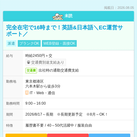
掲載日：2026.08.05
未読
完全在宅で16時まで！英語&日本語＼EC運営サ
ポート／
派遣
ブランクOK
WEB登録・面接OK
時給2450円＋交
給与
交通費別途支給あり
出社時の通勤交通費支給
交通費
東京都港区
勤務地
六本木駅から徒歩3分
IT・Web・通信
9:00～16:00
勤務時間
2026/8/17～長期 ※長期更新予定 ※8月～OK！
期間
履歴書不要
/
40～50代活躍中
/
服装自由
特徴