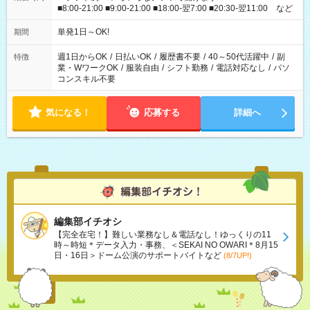
■8:00-21:00 ■9:00-21:00 ■18:00-翌7:00 ■20:30-翌11:00 など
単発1日～OK!
期間
週1日からOK
/
日払いOK
/
履歴書不要
/
40～50代活躍中
/
副
特徴
業・WワークOK
/
服装自由
/
シフト勤務
/
電話対応なし
/
パソ
コンスキル不要
気になる！
応募する
詳細へ
編集部イチオシ
【完全在宅！】難しい業務なし＆電話なし！ゆっくりの11
時～時短＊データ入力・事務、＜SEKAI NO OWARI＊8月15
日・16日＞ドーム公演のサポートバイトなど
(8/7UP!)