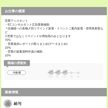
お仕事の概要
営業アシスタント
・ECコンサルタント広告業務補助
┗店舗様への各種〆切リマインド架電・イベントご案内架電・管理表更新な
ど
※営業ではなくリマインドや周知系のみとなります
70%
・営業進捗レポートの取りまとめ(データまとめ)
20%
・営業の提案資料作成の補助
10%
職場の雰囲気
年齢層
20代
30
40
50
60
募集情報
給与