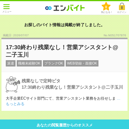
0
メニュー
気になる！
ログイン
お探しのバイト情報は掲載が終了しました。
掲載日 :2026
/
07
/
07
No.MJS1707876
17:30終わり残業なし！営業アシスタント@
二子玉川
派遣
職種未経験OK
ブランクOK
WEB登録・面接OK
残業なしで定時ピタ
17:30終わり残業なし！営業アシスタント@二子玉川
大手企業ECサイト部門にて、営業アシスタント業務をお任せしま
...
もっとみる
あなたの閲覧履歴からのオススメ