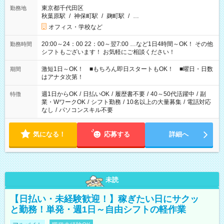
東京都千代田区
勤務地
秋葉原駅
/
神保町駅
/
麹町駅
/
…
オフィス・学校など
20:00～24：00 22：00～翌7:00 …など1日4時間～OK！ その他
勤務時間
シフトもございます！ お気軽にご相談ください！
激短1日～OK！ ■もちろん即日スタートもOK！ ■曜日・日数
期間
はアナタ次第！
週1日からOK
/
日払いOK
/
履歴書不要
/
40～50代活躍中
/
副
特徴
業・WワークOK
/
シフト勤務
/
10名以上の大量募集
/
電話対応
なし
/
パソコンスキル不要
気になる！
応募する
詳細へ
未読
【日払い・未経験歓迎！】稼ぎたい日にサクッ
と勤務！単発・週1日～自由シフトの軽作業