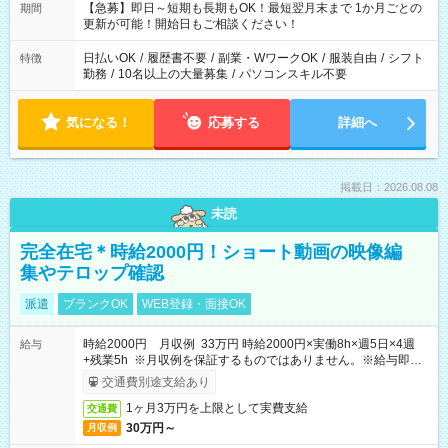
【急募】即日～短期も長期もOK！最短翌月末まで 1か月ごとの
期間
更新が可能！開始日もご相談ください！
日払いOK
/
履歴書不要
/
副業・WワークOK
/
服装自由
/
シフト
特徴
勤務
/
10名以上の大量募集
/
パソコンスキル不要
気になる！
応募する
詳細へ
掲載日：2026.08.08
未読
完全在宅＊時給2000円！ショート動画の映像編
集やテロップ確認
派遣
ブランクOK
WEB登録・面接OK
時給2000円 月収例 33万円 時給2000円×実働8h×週5日×4週
給与
+残業5h ※月収例を保証するものではありません。※給与即受
取りサービス利用可（利用条件有）
交通費別途支給あり
1ヶ月3万円を上限として実費支給
交通費
30万円～
月収例