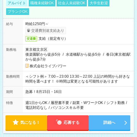
アルバイト
職種未経験OK
社会人未経験OK
大学生歓迎
ブランクOK
時給1250円～
給与
交通費別途支給あり
支給（規定有り）
交通費
東京都文京区
勤務地
後楽園駅から徒歩5分
/
水道橋駅から徒歩5分
/
春日(東京都)駅
から徒歩7分
株式会社ライブパワー
＜シフト例＞ 7:00～23:00 13:30～22:00 上記の時間から好きな
勤務時間
時間を選べます！ ※時間は変更となる可能性があります
急募！8月15日・16日
期間
週1日からOK
/
履歴書不要
/
副業・WワークOK
/
シフト勤務
/
特徴
電話対応なし
/
パソコンスキル不要
気になる！
応募する
詳細へ