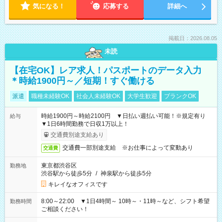
気になる！
応募する
詳細へ
掲載日：2026.08.05
未読
【在宅OK】レア求人！パスポートのデータ入力
＊時給1900円～／短期！すぐ働ける
派遣
職種未経験OK
社会人未経験OK
大学生歓迎
ブランクOK
時給1900円～時給2100円 ▼日払い週払い可能！※規定有り
給与
▼1日6時間勤務で日収1万以上！
交通費別途支給あり
交通費一部別途支給 ※お仕事によって変動あり
交通費
東京都渋谷区
勤務地
渋谷駅から徒歩5分
/
神泉駅から徒歩5分
キレイなオフィスです
8:00～22:00 ▼1日4時間～ 10時～・11時～など、シフト希望
勤務時間
ご相談ください！