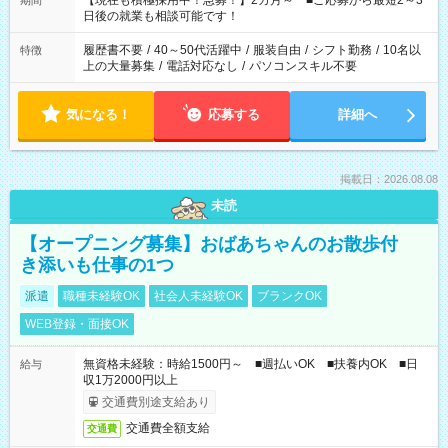
【現在も積極採用中！急募！】2カ月～ ■ご応募から最短2～3
期間
の方へ 今ご覧のお仕事で希望する勤務時間と、もう1つのお仕事
日後の就業も相談可能です！
の勤務時間。 合計で週40時間を超える場合は応募できません。
履歴書不要
/
40～50代活躍中
/
服装自由
/
シフト勤務
/
10名以
特徴
上の大量募集
/
電話対応なし
/
パソコンスキル不要
気になる！
応募する
詳細へ
掲載日：2026.08.08
未読
【オープニング募集】おばあちゃんのお散歩付
き添いも仕事の1つ
派遣
職種未経験OK
社会人未経験OK
ブランクOK
WEB登録・面接OK
無資格未経験：時給1500円～ ■週払いOK ■扶養内OK ■日
給与
収1万2000円以上
交通費別途支給あり
交通費全額支給
交通費