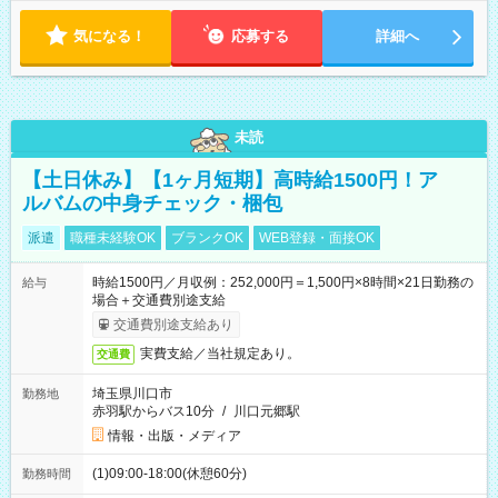
気になる！
応募する
詳細へ
未読
【土日休み】【1ヶ月短期】高時給1500円！ア
ルバムの中身チェック・梱包
派遣
職種未経験OK
ブランクOK
WEB登録・面接OK
時給1500円／月収例：252,000円＝1,500円×8時間×21日勤務の
給与
場合＋交通費別途支給
交通費別途支給あり
実費支給／当社規定あり。
交通費
埼玉県川口市
勤務地
赤羽駅からバス10分
/
川口元郷駅
情報・出版・メディア
(1)09:00-18:00(休憩60分)
勤務時間