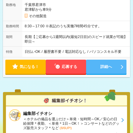
千葉県君津市
勤務地
君津駅から車9分
その他製造
8:30～17:00 ※表記のうち実働7時間45分です。
勤務時間
長期【ご応募から1週間以内(最短2日目)のスピード就業が可能】
期間
即日～
日払いOK
/
履歴書不要
/
電話対応なし
/
パソコンスキル不要
特徴
気になる！
応募する
詳細へ
編集部イチオシ
＜ホテルの備品を運ぶだけ＞単発・短時間～OK／安心の日
給保障＊夜勤、＜単発＊1日～OK！＞コンサートなどのグッ
ズ販売スタッフ＊など
(8/6UP!)