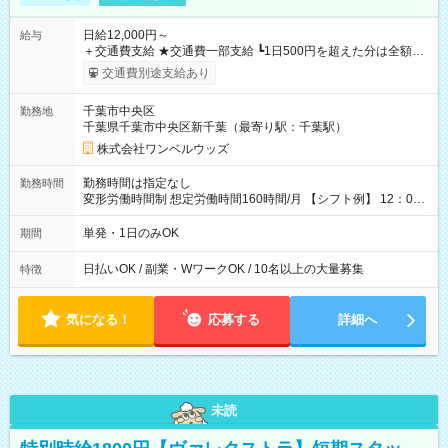
日給12,000円～
給与
＋交通費支給 ★交通費一部支給 ┗1日500円を超えた分は全額支
給！ ※往復500円以内の方は自己負担となります ★日払いOK！
交通費別途支給あり
（規定あり） ┗働いたその日に現金GET♪ お仕事後はコンビニ
ATMから 日払い分を引き落とせます！ 【試用期間】試用期間
千葉市中央区
勤務地
なし
千葉県千葉市中央区新千葉（最寄り駅：千葉駅）
株式会社ワンベルウッズ
勤務時間は指定なし
勤務時間
変形労働時間制 想定労働時間160時間/月 【シフト例】 12：00
～22：00
単発・1日のみOK
期間
日払いOK / 副業・WワークOK / 10名以上の大量募集
特徴
気になる！
応募する
詳細へ
未読