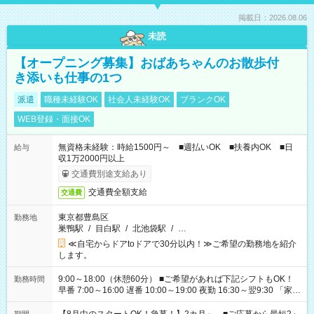
掲載日：2026.08.06
未読
【オープニング募集】おばあちゃんのお散歩付
き添いも仕事の1つ
派遣
職種未経験OK
社会人未経験OK
ブランクOK
WEB登録・面接OK
無資格未経験：時給1500円～ ■週払いOK ■扶養内OK ■日
給与
収1万2000円以上
交通費別途支給あり
交通費全額支給
交通費
東京都豊島区
勤務地
巣鴨駅
/
目白駅
/
北池袋駅
/
…
≪自宅からドアtoドアで30分以内！≫ご希望の勤務地を紹介
します。
9:00～18:00（休憩60分） ■ご希望があれば下記シフトもOK！
勤務時間
早番 7:00～16:00 遅番 10:00～19:00 夜勤 16:30～翌9:30 「家族
と休みを合わせたい」 「余裕を持って夕飯の準備がしたい」
「できれば残業はしたくない」 など、ご希望を教えてください