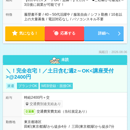
【8月中のスタートOK！急募！】2カ月～ ■ご応募から最短2～
期間
ね。 ※Wワーク希望の方へ 今ご覧のお仕事で希望する勤務時間
3日後に就業が可能です！
と、もう1つのお仕事の勤務時間。 合計で週40時間を超える場
合は応募できません。
履歴書不要
/
40～50代活躍中
/
服装自由
/
シフト勤務
/
10名以
特徴
上の大量募集
/
電話対応なし
/
パソコンスキル不要
気になる！
応募する
詳細へ
掲載日：2026.08.06
未読
＼！完全在宅！／土日含む週2～OK<講座受付
>@2400円
派遣
ブランクOK
WEB登録・面接OK
時給2400円＋交
給与
交通費別途支給あり
交通費実費支給（当社規定あり）
交通費
東京都港区
勤務地
田町(東京都)駅から徒歩4分
/
三田(東京都)駅から徒歩7分