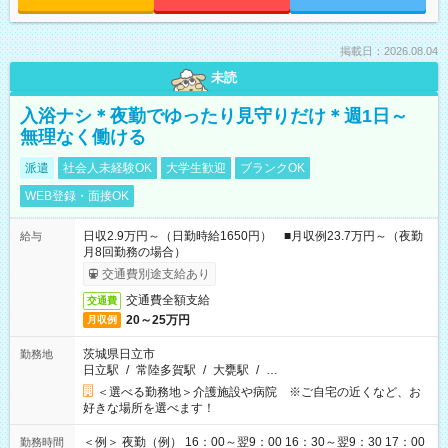
掲載日：2026.08.04
未読
入浴ナシ＊夜勤でゆったり見守りだけ＊週1日～
無理なく働ける
派遣
社会人未経験OK
大学生歓迎
ブランクOK
WEB登録・面接OK
日収2.9万円～（日勤時給1650円） ■月収例23.7万円～（夜勤
給与
月8回勤務の場合）
交通費別途支給あり
交通費全額支給
交通費
20～25万円
月収例
茨城県日立市
勤務地
日立駅
/
常陸多賀駅
/
大甕駅
/
…
＜選べる勤務地＞介護施設や病院 ※ご自宅の近くなど、お
好きな場所を選べます！
＜例＞ 夜勤（例） 16：00～翌9：00 16：30～翌9：30 17：00
勤務時間