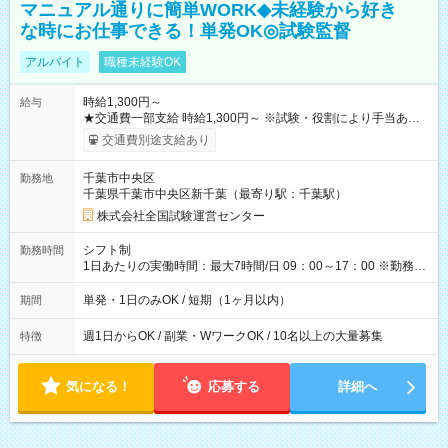
マニュアル通りに簡単WORK◆未経験から好き
な時にお仕事できる！単発OK◎試験監督
アルバイト
職種未経験OK
時給1,300円～
給与
★交通費一部支給 時給1,300円～ ※試験・役割により手当あり
※勤務回数により昇給あり 【即給（前払い）オプションあ
交通費別途支給あり
り！】 希望される場合、勤務から1週間ほどで給与の一部を受け
取れます。 ※手数料418円がかかります。 【過去試験日の収入
千葉市中央区
勤務地
例】 ・河合塾模擬試験 8:30～17:30（休憩1時間） 時給1,300円
千葉県千葉市中央区新千葉（最寄り駅：千葉駅）
×8時間＝日収10,400円＋交通費 ※当日の役割により時給＋100
円の場合あり ・国家試験 7:00～13:30（休憩なし） 時給1,300
株式会社全国試験運営センター
円（役割手当＋100円）×6時間＝日収8,400円＋交通費 【試用期
間】試用期間なし
シフト制
勤務時間
1日あたりの実働時間：最大7時間/日 09：00～17：00 ※勤務時
間は 試験により異なります。
単発・1日のみOK / 短期（1ヶ月以内）
期間
週1日からOK / 副業・WワークOK / 10名以上の大量募集
特徴
気になる！
応募する
詳細へ