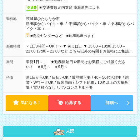
■ 交通費規定内支給 ※派遣先による
交通費
茨城県ひたちなか市
勤務地
勝田駅からバイク・車
/
平磯駅からバイク・車
/
佐和駅からバ
イク・車
/
…
■物流センターなど ■勤務地選べます
＜1日3時間～OK！＞ ▼ 例えば… ▼ 15:00～18:00 15:00～
勤務時間
22:00 17:00～22:00 など こちら以外の時間もお気軽にご相談く
ださい！
単発1日～！ ★勤務開始日や期間はお気軽にご相談くださ
期間
い！ ＃8月～ ＃9月～
週1日からOK
/
日払いOK
/
履歴書不要
/
40～50代活躍中
/
副
特徴
業・WワークOK
/
服装自由
/
シフト勤務
/
10名以上の大量募
集
/
電話対応なし
/
パソコンスキル不要
気になる！
応募する
詳細へ
未読