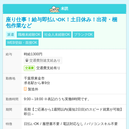
未読
座り仕事！給与即払いOK！土日休み！出荷・梱
包作業など
派遣
職種未経験OK
社会人未経験OK
ブランクOK
WEB登録・面接OK
時給1300円
給与
交通費別途支給あり
交通費支給有り
交通費
千葉県東金市
勤務地
求名駅から車9分
製造外
9:00～18:00 ※表記のうち実働8時間です。
勤務時間
長期【ご応募から1週間以内(最短2日目)のスピード就業が可能】
期間
即日～
日払いOK
/
履歴書不要
/
電話対応なし
/
パソコンスキル不要
特徴