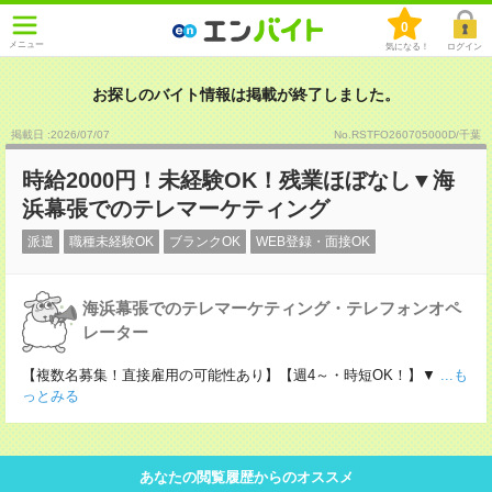
0
メニュー
気になる！
ログイン
お探しのバイト情報は掲載が終了しました。
掲載日 :2026
/
07
/
07
No.RSTFO260705000D/千葉
時給2000円！未経験OK！残業ほぼなし▼海
浜幕張でのテレマーケティング
派遣
職種未経験OK
ブランクOK
WEB登録・面接OK
海浜幕張でのテレマーケティング・テレフォンオペ
レーター
【複数名募集！直接雇用の可能性あり】【週4～・時短OK！】▼
...も
っとみる
あなたの閲覧履歴からのオススメ