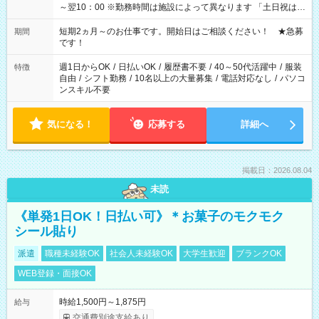
～翌10：00 ※勤務時間は施設によって異なります 「土日祝は休
みたい」 「しっかり稼ぎたい」 「もう少し遅い時間から始めた
い」など ご希望にあったお仕事をご案内いたします。 ※未経験
短期2ヵ月～のお仕事です。開始日はご相談ください！ ★急募
期間
の方の場合は1～2ヶ月間は日中での仕事を経験いただき、 お
です！
仕事に慣れてからの夜勤になります。 ★家庭の都合でお休みが
必要な場合も遠慮なくご相談ください。
週1日からOK
/
日払いOK
/
履歴書不要
/
40～50代活躍中
/
服装
特徴
自由
/
シフト勤務
/
10名以上の大量募集
/
電話対応なし
/
パソコ
ンスキル不要
気になる！
応募する
詳細へ
掲載日：2026.08.04
未読
《単発1日OK！日払い可》＊お菓子のモクモク
シール貼り
派遣
職種未経験OK
社会人未経験OK
大学生歓迎
ブランクOK
WEB登録・面接OK
時給1,500円～1,875円
給与
交通費別途支給あり