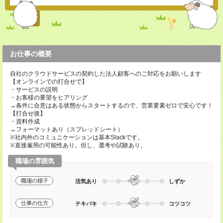
お仕事の概要
自社のクラウドサービスの契約した法人顧客へのご対応をお願いします
【オンラインでの打合せで】
・サービスの説明
・お客様の要望をヒアリング
→条件に合意はある状態からスタートするので、営業要素ゼロで安心です！
【打合せ後】
・資料作成
→フォーマットあり（スプレッドシート）
※社内外のコミュニケーションは基本Slackです。
※直接雇用の可能性あり。但し、選考や試験あり。
職場の雰囲気
職場の様子
活気あり
しずか
仕事の仕方
テキパキ
コツコツ