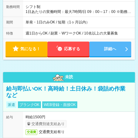
円（役割手当＋100円）×6時間＝日収8,400円＋交通費 【試用期
間】試用期間なし
シフト制
勤務時間
1日あたりの実働時間：最大7時間/日 09：00～17：00 ※勤務時
間は 試験により異なります。
単発・1日のみOK / 短期（1ヶ月以内）
期間
週1日からOK / 副業・WワークOK / 10名以上の大量募集
特徴
気になる！
応募する
詳細へ
未読
給与即払いOK！高時給！土日休み！袋詰め作業
など
派遣
ブランクOK
WEB登録・面接OK
時給1500円
給与
交通費別途支給あり
交通費支給有り
交通費