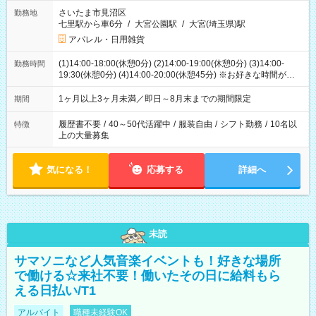
さいたま市見沼区
勤務地
七里駅から車6分
/
大宮公園駅
/
大宮(埼玉県)駅
アパレル・日用雑貨
(1)14:00-18:00(休憩0分) (2)14:00-19:00(休憩0分) (3)14:00-
勤務時間
19:30(休憩0分) (4)14:00-20:00(休憩45分) ※お好きな時間が選べ
ます
1ヶ月以上3ヶ月未満／即日～8月末までの期間限定
期間
履歴書不要
/
40～50代活躍中
/
服装自由
/
シフト勤務
/
10名以
特徴
上の大量募集
気になる！
応募する
詳細へ
未読
サマソニなど人気音楽イベントも！好きな場所
で働ける☆来社不要！働いたその日に給料もら
える日払い/T1
アルバイト
職種未経験OK