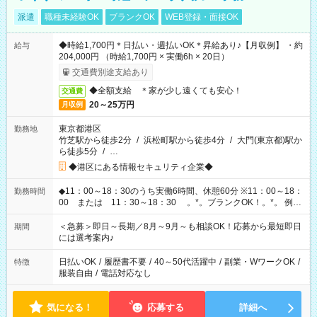
派遣
職種未経験OK
ブランクOK
WEB登録・面接OK
◆時給1,700円＊日払い・週払いOK＊昇給あり♪【月収例】 ・約
給与
204,000円 （時給1,700円 × 実働6h × 20日）
交通費別途支給あり
◆全額支給 ＊家が少し遠くても安心！
交通費
20～25万円
月収例
東京都港区
勤務地
竹芝駅から徒歩2分
/
浜松町駅から徒歩4分
/
大門(東京都)駅か
ら徒歩5分
/
…
◆港区にある情報セキュリティ企業◆
◆11：00～18：30のうち実働6時間、休憩60分 ※11：00～18：
勤務時間
00 または 11：30～18：30 。*。ブランクOK！。*。 例え
ば前職が、 在宅/財団法人/事務/コールセンター/受付/販売/カフェ
スタッフ スイーツ販売/ホテルフロント/化粧品販売/など 様々な
＜急募＞即日～長期／8月～9月～も相談OK！応募から最短即日
期間
業界から入社して活躍されています♪
には選考案内♪
日払いOK
/
履歴書不要
/
40～50代活躍中
/
副業・WワークOK
/
特徴
服装自由
/
電話対応なし
気になる！
応募する
詳細へ