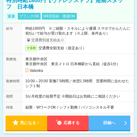
特別時給1800円【ヴァレクストラ】短期スタッ
フ 日本橋
派遣
ブランクOK
WEB登録・面接OK
時給1800円 ※ご経験・スキルにより優遇 スマホでかんたんに
給与
前払いで給与が受け取れます（※上限、条件あり）
交通費別途支給あり
交通費全額支給（規定あり）
交通費
東京都中央区
勤務地
東京都中央区 東京メトロ 日本橋駅から直結（徒歩1分）
Valextra
10:00～20:00 実働7.5時間／休憩1.5時間 営業時間に合わせた
勤務時間
シフト制
3か月程度の短期予定 ※開始日はお気軽にご相談ください
期間
副業・WワークOK
/
シフト勤務
/
パソコンスキル不要
特徴
気になる！
応募する
詳細へ