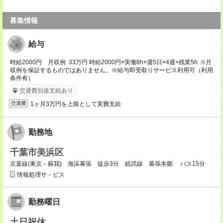
募集情報
給与
時給2000円 月収例 33万円 時給2000円×実働8h×週5日×4週+残業5h ※月
収例を保証するものではありません。※給与即受取りサービス利用可（利用
条件有）
交通費別途支給あり
1ヶ月3万円を上限として実費支給
交通費
勤務地
千葉市美浜区
京葉線(東京－蘇我) 海浜幕張 徒歩3分 総武線 幕張本郷 バス15分
情報処理サ－ビス
勤務曜日
土日祝休