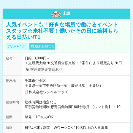
未読
人気イベントも！好きな場所で働けるイベント
スタッフ☆来社不要！働いたその日に給料もら
える日払い/T1
アルバイト
職種未経験OK
日給13,000円～
給与
＋交通費支給 ★交通費全額支給！ ┗案件により規定あり ★日払
いOK！（規定あり） ┗働いたその日に現金GET♪ お仕事後はコ
交通費別途支給あり
ンビニATMから 日払い分を引き落とせます！ 【試用期間】試
用期間なし
千葉市中央区
勤務地
千葉県千葉市中央区新千葉（最寄り駅：千葉駅）
株式会社ワンベルウッズ
勤務時間は指定なし
勤務時間
変形労働時間制 想定労働時間160時間/月 【シフト例】 ・10：
00～20：00
単発・1日のみOK
期間
日払いOK / 副業・WワークOK / 10名以上の大量募集
特徴