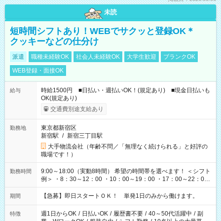
未読
短時間シフトあり！WEBでサクッと登録OK＊
クッキーなどの仕分け
派遣
職種未経験OK
社会人未経験OK
大学生歓迎
ブランクOK
WEB登録・面接OK
時給1500円 ■日払い・週払いOK！(規定あり) ■現金日払いも
給与
OK(規定あり)
交通費別途支給あり
東京都新宿区
勤務地
新宿駅
/
新宿三丁目駅
大手物流会社（年齢不問／「無理なく続けられる」と好評の
職場です！）
9:00～18:00（実動8時間） 希望の時間帯を選べます！ ＜シフト
勤務時間
例＞ ・8：30～12：00 ・10：00～19：00 ・17：00～22：00
・13：00～22：00 ・22：00～翌6：00 など
【急募】即日スタートＯＫ！ 単発1日のみから働けます。
期間
週1日からOK
/
日払いOK
/
履歴書不要
/
40～50代活躍中
/
副
特徴