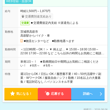
WEB登録・面接OK
時給1,500円～1,875円
給与
交通費別途支給あり
■ 交通費規定内支給 ※派遣先による
交通費
茨城県高萩市
勤務地
高萩駅からバイク・車
■物流センターなど ■勤務地選べます
＜1日3時間～OK！＞ ▼ 例えば… ▼ 15:00～18:00 15:00～
勤務時間
22:00 17:00～22:00 など こちら以外の時間もお気軽にご相談く
ださい！
単発1日～！ ★勤務開始日や期間はお気軽にご相談くださ
期間
い！ ＃8月～ ＃9月～
週1日からOK
/
日払いOK
/
履歴書不要
/
40～50代活躍中
/
副
特徴
業・WワークOK
/
服装自由
/
シフト勤務
/
10名以上の大量募
集
/
電話対応なし
/
パソコンスキル不要
気になる！
応募する
詳細へ
掲載日：2026.08.06