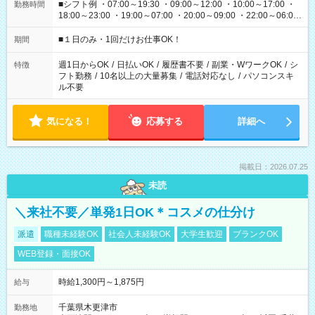
■シフト例 ・07:00～19:30 ・09:00～12:00 ・10:00～17:00 ・
勤務時間
18:00～23:00 ・19:00～07:00 ・20:00～09:00 ・22:00～06:00
etc ★最短で3時間で5,120円のお仕事から 15時間で2万円近く稼
げるお仕事も！ ご希望のお時間に合わせてご紹介！ ※シフトは
■１日のみ・1回だけお仕事OK！
期間
現場によって異なります。 ※勿論、休憩時間はあるのでご安心
ください！
週1日からOK
/
日払いOK
/
履歴書不要
/
副業・WワークOK
/
シ
特徴
フト勤務
/
10名以上の大量募集
/
電話対応なし
/
パソコンスキ
ル不要
気になる！
応募する
詳細へ
掲載日：2026.07.25
未読
＼来社不要／単発1日OK＊コスメの仕分け
派遣
職種未経験OK
社会人未経験OK
大学生歓迎
ブランクOK
WEB登録・面接OK
時給1,300円～1,875円
給与
千葉県木更津市
勤務地