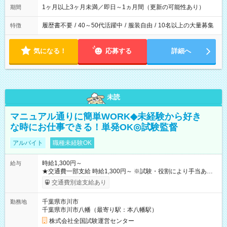
1ヶ月以上3ヶ月未満／即日～1ヵ月間（更新の可能性あり）
期間
履歴書不要
/
40～50代活躍中
/
服装自由
/
10名以上の大量募集
特徴
気になる！
応募する
詳細へ
未読
マニュアル通りに簡単WORK◆未経験から好き
な時にお仕事できる！単発OK◎試験監督
アルバイト
職種未経験OK
時給1,300円～
給与
★交通費一部支給 時給1,300円～ ※試験・役割により手当あり
※勤務回数により昇給あり 【即給（前払い）オプションあ
交通費別途支給あり
り！】 希望される場合、勤務から1週間ほどで給与の一部を受け
取れます。 ※手数料418円がかかります。 【過去試験日の収入
千葉県市川市
勤務地
例】 ・河合塾模擬試験 8:30～17:30（休憩1時間） 時給1,300円
千葉県市川市八幡（最寄り駅：本八幡駅）
×8時間＝日収10,400円＋交通費 ※当日の役割により時給＋100
円の場合あり ・国家試験 7:00～13:30（休憩なし） 時給1,300
株式会社全国試験運営センター