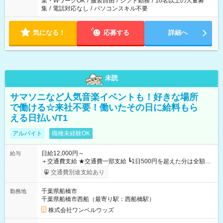
業・WワークOK
/
服装自由
/
シフト勤務
/
10名以上の大量募
集
/
電話対応なし
/
パソコンスキル不要
気になる！
応募する
詳細へ
未読
サマソニなど人気音楽イベントも！好きな場所
で働ける☆来社不要！働いたその日に給料もら
える日払い/T1
アルバイト
職種未経験OK
日給12,000円～
給与
＋交通費支給 ★交通費一部支給 ┗1日500円を超えた分は全額支
給！ ※往復500円以内の方は自己負担となります ★日払いOK！
交通費別途支給あり
（規定あり） ┗働いたその日に現金GET♪ お仕事後はコンビニ
ATMから 日払い分を引き落とせます！ 【試用期間】試用期間
千葉県船橋市
勤務地
なし
千葉県船橋市西船（最寄り駅：西船橋駅）
株式会社ワンベルウッズ