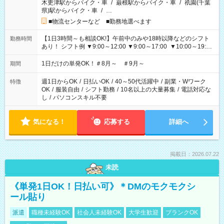
木更津駅からバイク・車
/
巌根駅からバイク・車
/
祇園(千葉
県)駅からバイク・車
/
…
■物流センターなど ■勤務地選べます
【1日3時間～も相談OK!】午前中のみや18時以降などのシフト
勤務時間
あり！ シフト例 ▼9:00～12:00 ▼9:00～17:00 ▼10:00～19:00
▼18:00～21:00
1日だけの単発OK！＃8月～ ＃9月～
期間
週1日からOK
/
日払いOK
/
40～50代活躍中
/
副業・Wワーク
特徴
OK
/
服装自由
/
シフト勤務
/
10名以上の大量募集
/
電話対応な
し
/
パソコンスキル不要
気になる！
応募する
詳細へ
掲載日：2026.07.22
未読
《単発1日OK！日払い可》＊DMのモクモクシ
ール貼り
派遣
職種未経験OK
社会人未経験OK
大学生歓迎
ブランクOK