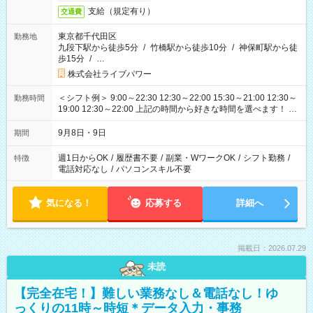
支給（規定有り）
交通費
東京都千代田区
勤務地
九段下駅から徒歩5分
/
竹橋駅から徒歩10分
/
神保町駅から徒
歩15分
/
…
株式会社ライブパワー
＜シフト例＞ 9:00～22:30 12:30～22:00 15:30～21:00 12:30～
勤務時間
19:00 12:30～22:00 上記の時間から好きな時間を選べます！ ※
時間は変更となる可能性があります
9月8日・9日
期間
週1日からOK
/
履歴書不要
/
副業・WワークOK
/
シフト勤務
/
特徴
電話対応なし
/
パソコンスキル不要
気になる！
応募する
詳細へ
掲載日：2026.07.29
未読
【完全在宅！】難しい業務なし＆電話なし！ゆ
っくりの11時～時短＊データ入力・事務