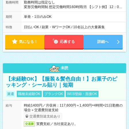
勤務時間は指定なし
勤務時間
変形労働時間制 想定労働時間160時間/月 【シフト例】 12：00
～22：00
単発・1日のみOK
期間
日払いOK / 副業・WワークOK / 10名以上の大量募集
特徴
気になる！
応募する
詳細へ
未読
【未経験OK】【服装＆髪色自由！】お菓子のピ
ッキング・シール貼り｜短期
派遣
職種未経験OK
ブランクOK
WEB登録・面接OK
時給1400円／月収例：117,600円＝1,400円×4時間×21日勤務の
給与
場合＋交通費別途支給
交通費別途支給あり
実費支給／当社規定あり。
交通費