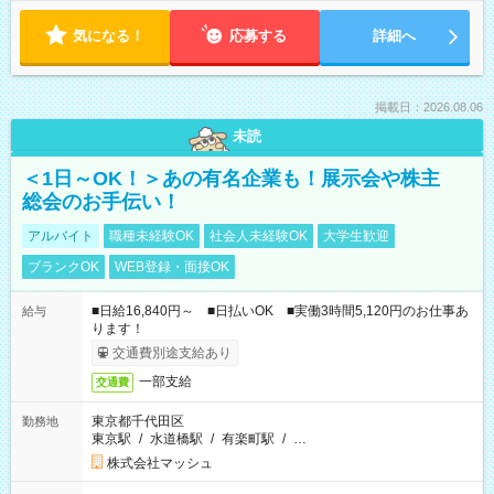
気になる！
応募する
詳細へ
掲載日：2026.08.06
未読
＜1日～OK！＞あの有名企業も！展示会や株主
総会のお手伝い！
アルバイト
職種未経験OK
社会人未経験OK
大学生歓迎
ブランクOK
WEB登録・面接OK
■日給16,840円～ ■日払いOK ■実働3時間5,120円のお仕事あ
給与
ります！
交通費別途支給あり
一部支給
交通費
東京都千代田区
勤務地
東京駅
/
水道橋駅
/
有楽町駅
/
…
株式会社マッシュ