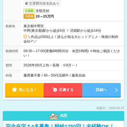
交通費別途支給あり
全額支給
交通費
20～25万円
月収例
東京都中野区
勤務地
中野(東京都)駅から徒歩5分
/
沼袋駅から徒歩16分
＼作品は500以上！誰もが知る大ヒットアニメ・映画の制作
会社+*／
09:30～17:00(実働6時間30分 休憩1時間) ※時短ご相談くださ
勤務時間
い！
2026年09月上旬～長期 ※9月～！
期間
履歴書不要
/
40～50代活躍中
/
服装自由
特徴
気になる！
応募する
詳細へ
掲載日：2026.08.07
未読
完全在宅＊4名募集！時給1750円！未経験OK！