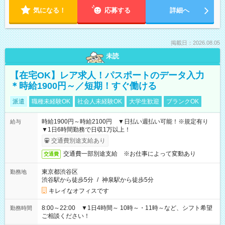
気になる！
応募する
詳細へ
掲載日：2026.08.05
未読
【在宅OK】レア求人！パスポートのデータ入力
＊時給1900円～／短期！すぐ働ける
派遣
職種未経験OK
社会人未経験OK
大学生歓迎
ブランクOK
時給1900円～時給2100円 ▼日払い週払い可能！※規定有り
給与
▼1日6時間勤務で日収1万以上！
交通費別途支給あり
交通費一部別途支給 ※お仕事によって変動あり
交通費
東京都渋谷区
勤務地
渋谷駅から徒歩5分
/
神泉駅から徒歩5分
キレイなオフィスです
8:00～22:00 ▼1日4時間～ 10時～・11時～など、シフト希望
勤務時間
ご相談ください！