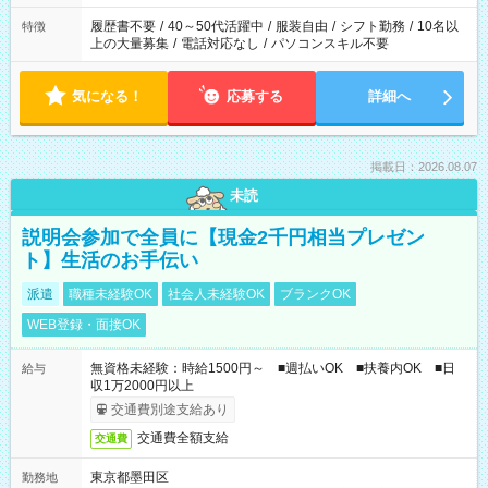
と、もう1つのお仕事の勤務時間。 合計で週40時間を超える場
合は応募できません。
履歴書不要
/
40～50代活躍中
/
服装自由
/
シフト勤務
/
10名以
特徴
上の大量募集
/
電話対応なし
/
パソコンスキル不要
気になる！
応募する
詳細へ
掲載日：2026.08.07
未読
説明会参加で全員に【現金2千円相当プレゼン
ト】生活のお手伝い
派遣
職種未経験OK
社会人未経験OK
ブランクOK
WEB登録・面接OK
無資格未経験：時給1500円～ ■週払いOK ■扶養内OK ■日
給与
収1万2000円以上
交通費別途支給あり
交通費全額支給
交通費
東京都墨田区
勤務地