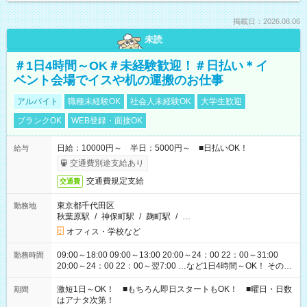
掲載日：2026.08.06
未読
＃1日4時間～OK＃未経験歓迎！＃日払い＊イ
ベント会場でイスや机の運搬のお仕事
アルバイト
職種未経験OK
社会人未経験OK
大学生歓迎
ブランクOK
WEB登録・面接OK
日給：10000円～ 半日：5000円～ ■日払いOK！
給与
交通費別途支給あり
交通費規定支給
交通費
東京都千代田区
勤務地
秋葉原駅
/
神保町駅
/
麹町駅
/
…
オフィス・学校など
09:00～18:00 09:00～13:00 20:00～24：00 22：00～31:00
勤務時間
20:00～24：00 22：00～翌7:00 …など1日4時間～OK！ その他
シフトもございます！ お気軽にご相談ください！
激短1日～OK！ ■もちろん即日スタートもOK！ ■曜日・日数
期間
はアナタ次第！