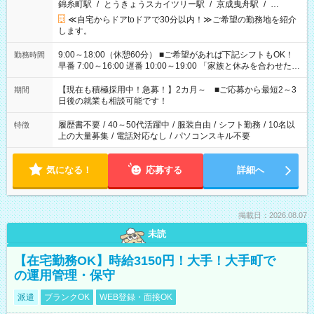
錦糸町駅
/
とうきょうスカイツリー駅
/
京成曳舟駅
/
…
≪自宅からドアtoドアで30分以内！≫ご希望の勤務地を紹介
します。
9:00～18:00（休憩60分） ■ご希望があれば下記シフトもOK！
勤務時間
早番 7:00～16:00 遅番 10:00～19:00 「家族と休みを合わせた
い」 「余裕を持って夕飯の準備がしたい」 「できれば残業はし
たくない」 など、ご希望を教えてくださいね。 ※Wワーク希望
【現在も積極採用中！急募！】2カ月～ ■ご応募から最短2～3
期間
の方へ 今ご覧のお仕事で希望する勤務時間と、もう1つのお仕事
日後の就業も相談可能です！
の勤務時間。 合計で週40時間を超える場合は応募できません。
履歴書不要
/
40～50代活躍中
/
服装自由
/
シフト勤務
/
10名以
特徴
上の大量募集
/
電話対応なし
/
パソコンスキル不要
気になる！
応募する
詳細へ
掲載日：2026.08.07
未読
【在宅勤務OK】時給3150円！大手！大手町で
の運用管理・保守
派遣
ブランクOK
WEB登録・面接OK