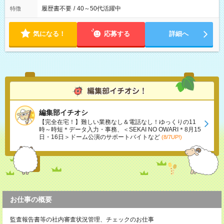
履歴書不要
/
40～50代活躍中
特徴
気になる！
応募する
詳細へ
編集部イチオシ
【完全在宅！】難しい業務なし＆電話なし！ゆっくりの11
時～時短＊データ入力・事務、＜SEKAI NO OWARI＊8月15
日・16日＞ドーム公演のサポートバイトなど
(8/7UP!)
お仕事の概要
監査報告書等の社内審査状況管理、チェックのお仕事