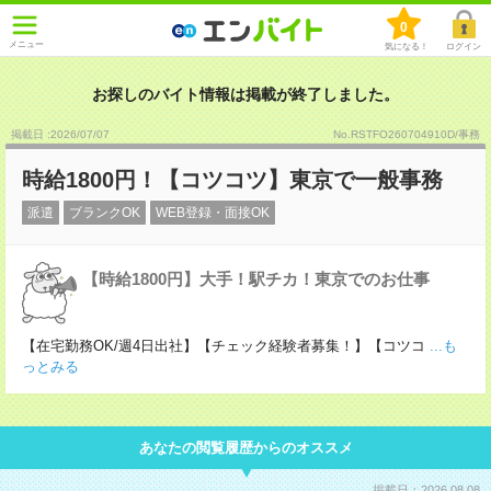
0
メニュー
気になる！
ログイン
お探しのバイト情報は掲載が終了しました。
掲載日 :2026
/
07
/
07
No.RSTFO260704910D/事務
時給1800円！【コツコツ】東京で一般事務
派遣
ブランクOK
WEB登録・面接OK
【時給1800円】大手！駅チカ！東京でのお仕事
【在宅勤務OK/週4日出社】【チェック経験者募集！】【コツコ
...も
っとみる
あなたの閲覧履歴からのオススメ
掲載日：2026.08.08