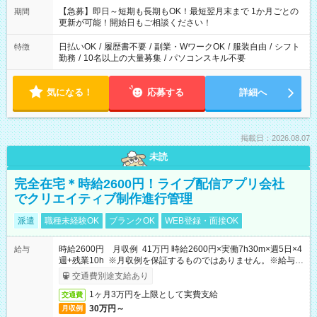
【急募】即日～短期も長期もOK！最短翌月末まで 1か月ごとの
期間
更新が可能！開始日もご相談ください！
日払いOK
/
履歴書不要
/
副業・WワークOK
/
服装自由
/
シフト
特徴
勤務
/
10名以上の大量募集
/
パソコンスキル不要
気になる！
応募する
詳細へ
掲載日：2026.08.07
未読
完全在宅＊時給2600円！ライブ配信アプリ会社
でクリエイティブ制作進行管理
派遣
職種未経験OK
ブランクOK
WEB登録・面接OK
時給2600円 月収例 41万円 時給2600円×実働7h30m×週5日×4
給与
週+残業10h ※月収例を保証するものではありません。※給与即
受取りサービス利用可（利用条件有）
交通費別途支給あり
1ヶ月3万円を上限として実費支給
交通費
30万円～
月収例