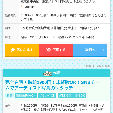
東京都中央区 東京メトロ 日本橋駅から直結（徒歩1分）
Valextra
10:00～20:00 実働7.5時間／休憩1.5時間 営業時間に合わせた
勤務時間
シフト制
3か月程度の短期予定 ※開始日はお気軽にご相談ください
期間
副業・WワークOK
/
シフト勤務
/
パソコンスキル不要
特徴
気になる！
応募する
詳細へ
掲載日：2026.08.07
未読
完全在宅＊時給1900円！未経験OK！SNSチー
ムでアーティスト写真のレタッチ
派遣
職種未経験OK
ブランクOK
WEB登録・面接OK
時給1900円 月収例 31万円 時給1900円×実働8h×週5日×4週
給与
+残業5h ※月収例を保証するものではありません。※給与即受