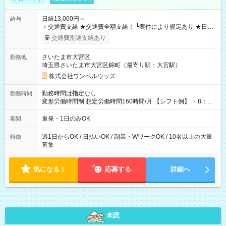
日給13,000円～
給与
＋交通費支給 ★交通費全額支給！ ┗案件により規定あり ★日払
いOK！（規定あり） ┗働いたその日に現金GET♪ お仕事後はコ
交通費別途支給あり
ンビニATMから 日払い分を引き落とせます！ 【試用期間】試
用期間なし
さいたま市大宮区
勤務地
埼玉県さいたま市大宮区錦町（最寄り駅：大宮駅）
株式会社ワンベルウッズ
勤務時間は指定なし
勤務時間
変形労働時間制 想定労働時間160時間/月 【シフト例】 ・8：00
～21：00
単発・1日のみOK
期間
週1日からOK / 日払いOK / 副業・WワークOK / 10名以上の大量
特徴
募集
気になる！
応募する
詳細へ
未読