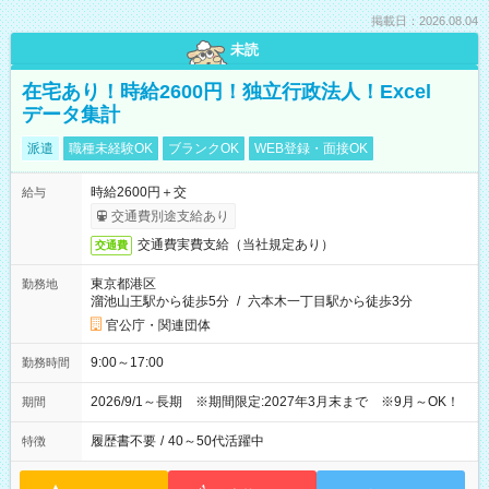
掲載日：2026.08.04
未読
在宅あり！時給2600円！独立行政法人！Excel
データ集計
派遣
職種未経験OK
ブランクOK
WEB登録・面接OK
時給2600円＋交
給与
交通費別途支給あり
交通費実費支給（当社規定あり）
交通費
東京都港区
勤務地
溜池山王駅から徒歩5分
/
六本木一丁目駅から徒歩3分
官公庁・関連団体
9:00～17:00
勤務時間
2026/9/1～長期 ※期間限定:2027年3月末まで ※9月～OK！
期間
履歴書不要
/
40～50代活躍中
特徴