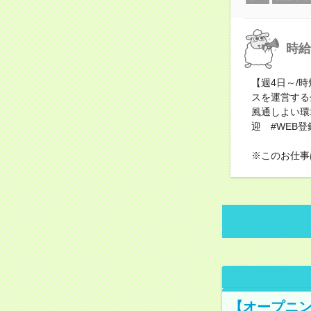
時給
【週4日～/
スを運営する
風通しよい環
迎 #WEB登
※このお仕事
【オープニン