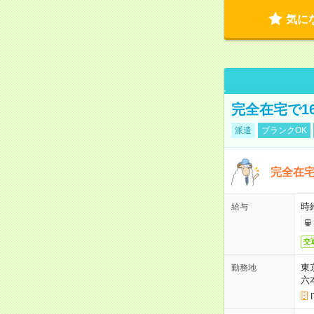
気に
完全在宅で1
派遣
ブランクOK
完全在宅
時
給与
交
東
勤務地
六