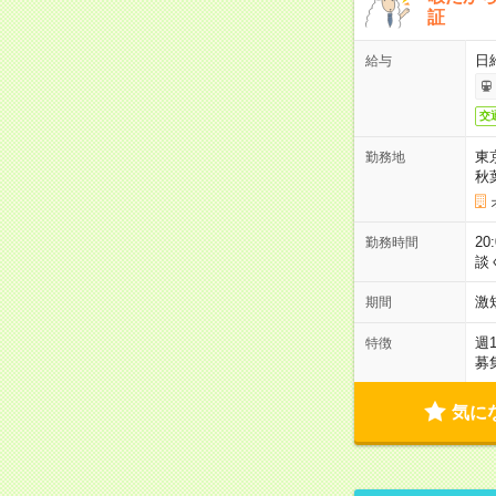
証
日
給与
交
東
勤務地
秋
2
勤務時間
談
激
期間
週
特徴
募
気に