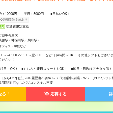
給：10000円～ 半日：5000円～ ■日払いOK！
交通費別途支給あり
交通費規定支給
通費
京都千代田区
葉原駅
/
神保町駅
/
麹町駅
/
…
オフィス・学校など
0:00～24：00 22：00～翌7:00 …など1日4時間～OK！ その他シフトもござ
ください！
短1日～OK！ ■もちろん即日スタートもOK！ ■曜日・日数はアナタ次第！
1日からOK
/
日払いOK
/
履歴書不要
/
40～50代活躍中
/
副業・WワークOK
/
シフト
集
/
電話対応なし
/
パソコンスキル不要
なる！
応募する
詳