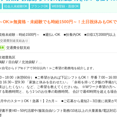
K
社会人未経験OK
ブランクOK
WEB登録・面接OK
～OK≫無資格・未経験でも時給1500円～！土日祝休みもOK
資格未経験：時給1500円～ ■週払いOK ■扶養内OK ■日収1万2000円以上
交通費別途支給あり
交通費全額支給
通費
京都豊島区
鴨駅
/
目白駅
/
北池袋駅
/
…
≪自宅からドアtoドアで30分以内！≫ご希望の勤務地を紹介します。
00～18:00（休憩60分） ■ご希望があれば下記シフトもOK！ 早番 7:00～16:00 遅
勤 16:30～翌9:30 「家族と休みを合わせたい」 「余裕を持って夕飯の準備
業はしたくない」 など、ご希望を教えてくださいね。 ※Wワーク希望の方へ
する勤務時間と、もう1つのお仕事の勤務時間。 合計で週40時間を超える場
8月中のスタートOK！急募！】2カ月～ ■ご応募から最短2～3日後に就業が
歴書不要
/
40～50代活躍中
/
服装自由
/
シフト勤務
/
10名以上の大量募集
/
電話対応
要