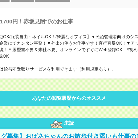
1700円！赤坂見附でのお仕事
時短OK/服装自由・ネイルOK！/綺麗なオフィス】▼民泊管理者向けのシ
企業にてカンタン事務！▼外出の伴うお仕事です！直行直帰OK！▼ア
境！＊履歴書不要＆来社不要、オンラインですぐにWeb登録OK #初
録OK
は給与即受取りサービスを利用できます（利用規定あり）。
あなたの閲覧履歴からのオススメ
未読
グ募集】おばあちゃんのお散歩付き添いも仕事の