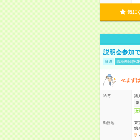
気に
説明会参加で
派遣
職種未経験O
≪まずは
無
給与
交
東
勤務地
錦