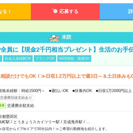
なる！
応募する
詳
未読
全員に【現金2千円相当プレゼント】生活のお手
K
社会人未経験OK
ブランクOK
WEB登録・面接OK
相談だけでもOK！≫日収1.2万円以上で週3日～＆土日休みも
資格未経験：時給1500円～ ■週払いOK ■扶養内OK ■日収1万2000円以上
交通費別途支給あり
交通費全額支給
通費
京都墨田区
糸町駅
/
とうきょうスカイツリー駅
/
京成曳舟駅
/
…
≪自宅からドアtoドアで30分以内！≫ご希望の勤務地を紹介します。