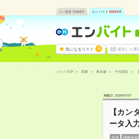
エン派遣
71454
件
エン バイト
82531
件
0
気になるリスト
保存した希
バイトTOP
関東
東京都
千代田区
【
掲載日 :
2026
/
07
/
07
【カンタ
ータ入
派遣
職種未経