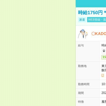
時給1750
派遣
WEB登録・面
〇KAD
時給
給与
交
東
勤務地
飯
10
勤務時間
2
期間
履
特徴