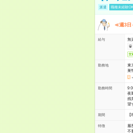
派遣
職種未経験O
≪週3日
無
給与
交
東
勤務地
巣
9:
勤務時間
夜
残
望
【
期間
履
特徴
不