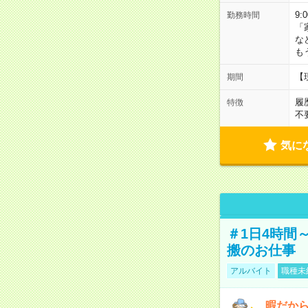
9:
勤務時間
「
な
も
【
期間
履
特徴
不
気に
＃1日4時間
搬のお仕事
アルバイト
職種未
暇だか