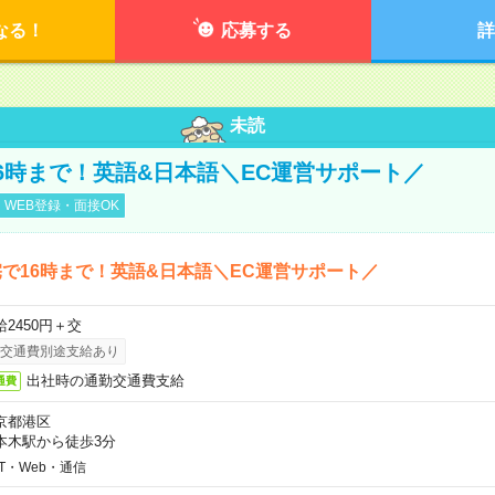
なる！
応募する
詳
未読
6時まで！英語&日本語＼EC運営サポート／
WEB登録・面接OK
で16時まで！英語&日本語＼EC運営サポート／
給2450円＋交
交通費別途支給あり
出社時の通勤交通費支給
通費
京都港区
本木駅から徒歩3分
IT・Web・通信