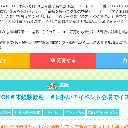
00～18:00（休憩60分） ■ご希望があれば下記シフトもOK！ 早番 7:00～16:00 遅
家族と休みを合わせたい」 「余裕を持って夕飯の準備がしたい」 「できれば
ど、ご希望を教えてくださいね。 ※Wワーク希望の方へ 今ご覧のお仕事で希
う1つのお仕事の勤務時間。 合計で週40時間を超える場合は応募できません。
現在も積極採用中！急募！】2カ月～ ■ご応募から最短2～3日後の就業も相
歴書不要
/
40～50代活躍中
/
服装自由
/
シフト勤務
/
10名以上の大量募集
/
電話対応
要
なる！
応募する
詳
未読
～OK＃未経験歓迎！＃日払い＊イベント会場でイ
経験OK
社会人未経験OK
大学生歓迎
ブランクOK
WEB登録・面接OK
ら明日だけ働きたい！など柔軟シフトで働き方選べます！早く