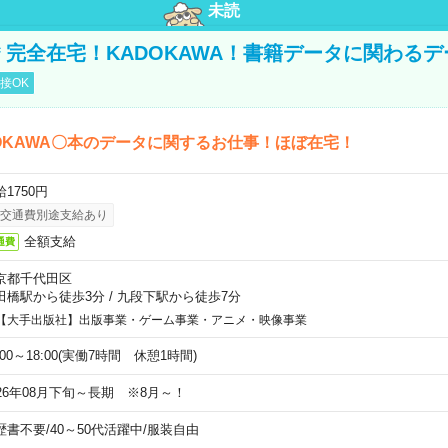
未読
円＊完全在宅！KADOKAWA！書籍データに関わる
接OK
OKAWA〇本のデータに関するお仕事！ほぼ在宅！
1750円
交通費別途支給あり
全額支給
通費
京都千代田区
田橋駅から徒歩3分
/
九段下駅から徒歩7分
【大手出版社】出版事業・ゲーム事業・アニメ・映像事業
:00～18:00(実働7時間 休憩1時間)
026年08月下旬～長期 ※8月～！
歴書不要
/
40～50代活躍中
/
服装自由