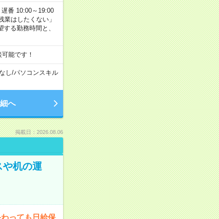
番 10:00～19:00
残業はしたくない」
望する勤務時間と、
談可能です！
なし
/
パソコンスキル
細へ
掲載日：2026.08.06
スや机の運
終わっても日給保