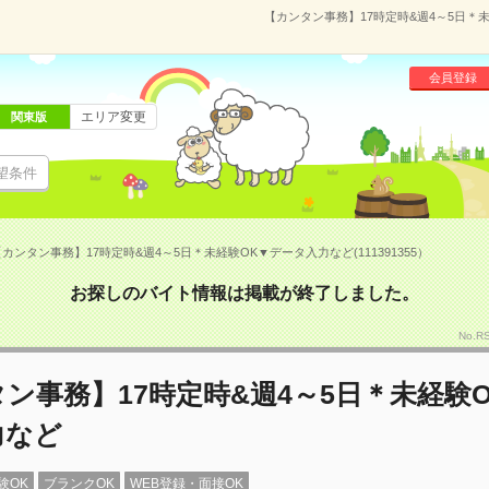
【カンタン事務】17時定時&週4～5日＊未
会員登録
エリア変更
関東版
望条件
カンタン事務】17時定時&週4～5日＊未経験OK▼データ入力など(111391355）
お探しのバイト情報は掲載が終了しました。
No.R
ン事務】17時定時&週4～5日＊未経験
力など
験OK
ブランクOK
WEB登録・面接OK