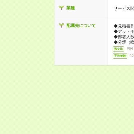
業種
サービス
配属先について
◆見積書
◆アット
◆部署人数
◆分煙（
男性
男女比
4
平均年齢