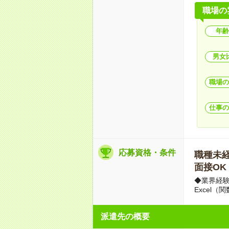
職場の
年齢
男女
職場の
仕事の
応募資格・条件
職種未経験
面接OK
◆業界経
Excel
派遣先の概要