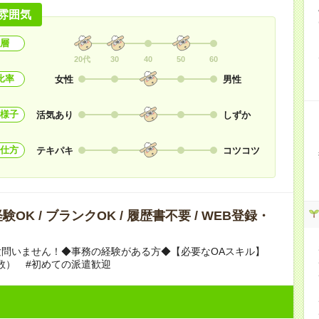
雰囲気
層
20代
30
40
50
60
比率
女性
男性
様子
活気あり
しずか
仕方
テキパキ
コツコツ
OK / ブランクOK / 履歴書不要 / WEB登録・
験問いません！◆事務の経験がある方◆【必要なOAスキル】
（関数） #初めての派遣歓迎