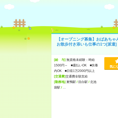
【オープニング募集】おばあちゃ
お散歩付き添いも仕事の1つ[派遣]
[給 与]
無資格未経験：時給
1500円～ ■週払いOK ■扶養
気に
内OK ■日収1万2000円以上
[交通費]
交通費全額支給
[勤務地]
巣鴨駅
/
目白駅
/
北池
袋駅
/
…