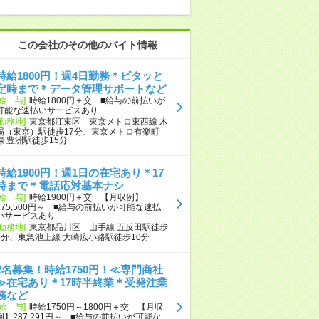
この会社のその他のバイト情報
時給1800円！週4日勤務＊ピタッと
定時まで＊データ管理サポートなど
[給 与]
時給1800円＋交 ■給与の前払いが
可能な速払いサービスあり
[勤務地]
東京都江東区 東京メトロ東西線 木
場（東京）駅徒歩17分、東京メトロ有楽町
線 豊洲駅徒歩15分
時給1900円！週1日の在宅あり＊17
時まで＊電話応対基本ナシ
[給 与]
時給1900円＋交 【月収例】
275,500円～ ■給与の前払いが可能な速払
いサービスあり
[勤務地]
東京都品川区 山手線 五反田駅徒歩
5分、東急池上線 大崎広小路駅徒歩10分
2名募集！時給1750円！≪専門商社
≫在宅あり＊17時半終業＊受発注業
務など
[給 与]
時給1750円～1800円＋交 【月収
例】287,291円～ ■給与の前払いが可能な