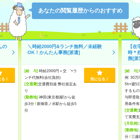
あなたの閲覧履歴からのおすすめ
んの
＼時給2000円&ランチ無料／未経験
【在宅
OK！かんたん事務[派遣]
時＊
務[派
[給 与]
時給2000円＋交 '+ラ
[給 与]
ンチ代無料(会社負担)
例 30万
なる！
気になる！
[交通費]
交通費別途 弊社規定あ
5h×週5
り
するもの
[勤務地]
神田(東京都)駅から徒
与即受取
歩3分
/
新御茶ノ水駅から徒歩5
用条件有
分
[交通費]
て実費支
[月収例]
[勤務地]
分
/
三越