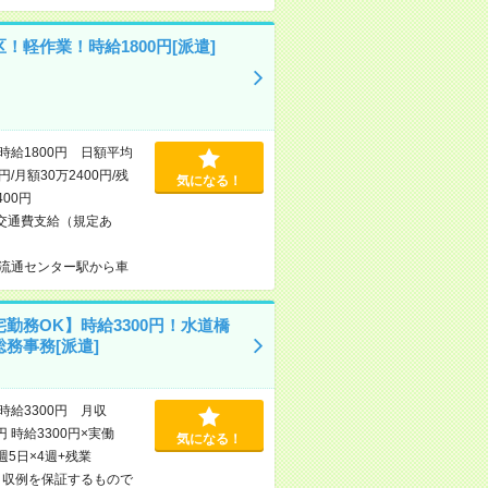
！軽作業！時給1800円[派遣]
時給1800円 日額平均
0円/月額30万2400円/残
気になる！
400円
交通費支給（規定あ
流通センター駅から車
勤務OK】時給3300円！水道橋
務事務[派遣]
時給3300円 月収
円 時給3300円×実働
気になる！
×週5日×4週+残業
※月収例を保証するもので