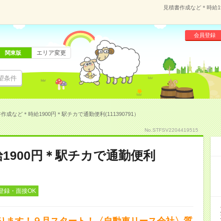
見積書作成など＊時給19
会員登録
エリア変更
関東版
望条件
作成など＊時給1900円＊駅チカで通勤便利(111390791）
No.STFSV2204419515
1900円＊駅チカで通勤便利
登録・面接OK
ります！９月スタート！〈自動車リース会社〉質