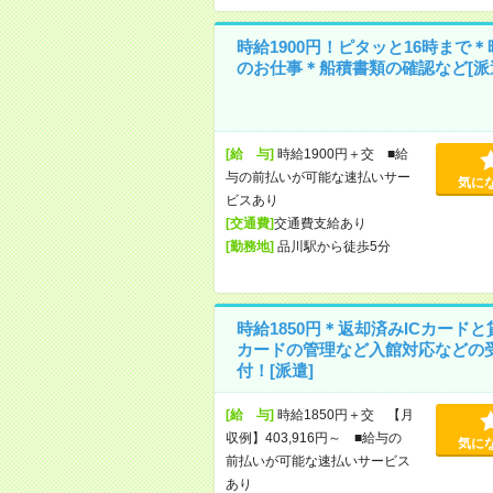
時給1900円！ピタッと16時まで＊
のお仕事＊船積書類の確認など[派
[給 与]
時給1900円＋交 ■給
与の前払いが可能な速払いサー
気に
ビスあり
[交通費]
交通費支給あり
[勤務地]
品川駅から徒歩5分
時給1850円＊返却済みICカードと
カードの管理など入館対応などの
付！[派遣]
[給 与]
時給1850円＋交 【月
収例】403,916円～ ■給与の
気に
前払いが可能な速払いサービス
あり