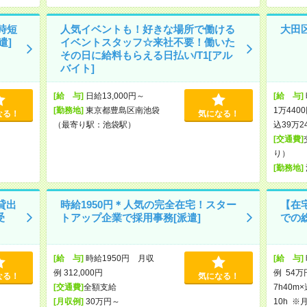
時短
人気イベントも！好きな場所で働ける
大田区
遣]
イベントスタッフ☆来社不要！働いた
その日に給料もらえる日払い/T1[アル
バイト]
[給 与]
日給13,000円～
[給 与]
[勤務地]
東京都豊島区南池袋
1万440
なる！
気になる！
（最寄り駅：池袋駅）
込39万2
[交通費]
り）
[勤務地]
貸出
時給1950円＊人気の完全在宅！スター
【在宅
受
トアップ企業で採用事務[派遣]
での総
[給 与]
時給1950円 月収
[給 与]
例 312,000円
例 54万
なる！
気になる！
[交通費]
全額支給
7h40m
[月収例]
30万円～
10h 