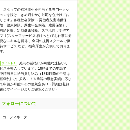
「スタッフの福利厚生を担当する専門セクシ
ョンを設け、きめ細やかな対応を心掛けてお
ります」各種社会保険 （労働者災害補償保
険、健康保険、厚生年金保険、雇用保険）、
有給休暇、定期健康診断、スマホ向け学習ア
プリ(スタッフサービスぽけっと)でお仕事に必
要なスキルを習得 、全国の提携スクールで優
待サービス など、福利厚生が充実しておりま
す。
給与の前払いが可能な速払いサー
ポイント！
ビスを導入しています。18時までの申請で、
申請当日に給与振り込み（18時以降の申請は
翌9時までに振込）！※承認の勤怠実績に応じ
て申請が可能※その他規定あり（詳細は登録
後にマイページよりご確認ください)
フォローについて
コーディネーター