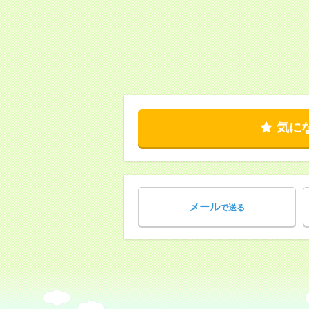
気に
メール
で送る