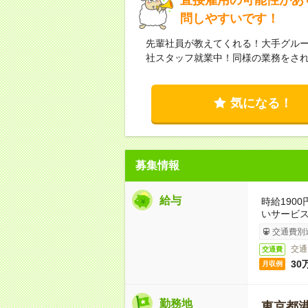
問しやすいです！
先輩社員が教えてくれる！大手グル
社スタッフ就業中！同様の業務をさ
気になる！
募集情報
給与
時給190
いサービ
交通費別
交通
交通費
30
月収例
勤務地
東京都