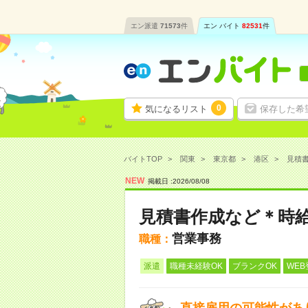
エン派遣
71573
件
エン バイト
82531
件
0
気になるリスト
保存した希
バイトTOP
関東
東京都
港区
見積書
NEW
掲載日 :
2026
/
08
/
08
見積書作成など＊時給
営業事務
職種：
派遣
職種未経験OK
ブランクOK
WEB
直接雇用の可能性があ