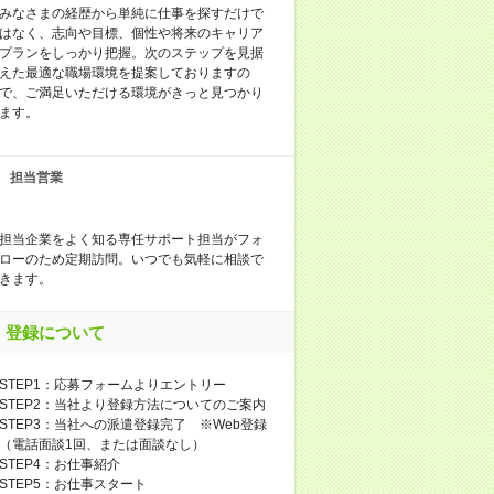
みなさまの経歴から単純に仕事を探すだけで
はなく、志向や目標、個性や将来のキャリア
プランをしっかり把握。次のステップを見据
えた最適な職場環境を提案しておりますの
で、ご満足いただける環境がきっと見つかり
ます。
担当営業
担当企業をよく知る専任サポート担当がフォ
ローのため定期訪問。いつでも気軽に相談で
きます。
登録について
STEP1：応募フォームよりエントリー
STEP2：当社より登録方法についてのご案内
STEP3：当社への派遣登録完了 ※Web登録
（電話面談1回、または面談なし）
STEP4：お仕事紹介
STEP5：お仕事スタート