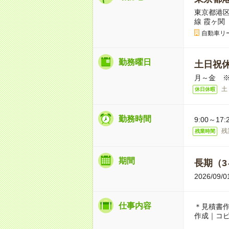
東京都港区
線 霞ヶ関
自動車リ
勤務曜日
土日祝
月～金 
土
休日休暇
勤務時間
9:00～1
残
残業時間
期間
長期（3
2026/
仕事内容
＊見積書
作成｜コピ