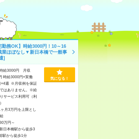
勤務OK】時給3000円！10～16
残業ほぼなし▼新日本橋で一般事
遣]
時給3000円 月収
円 時給3000円×実働
気になる！
日×4週 ※月収例を保証
ではありません。※給
りサービス利用可（利
）
1ヶ月3万円を上限とし
給
30万円～
新日本橋駅から徒歩3
前駅から徒歩1分