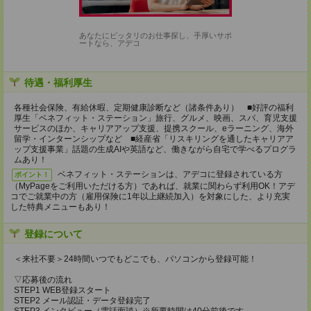
あなたにピッタリのお仕事探し、手厚いサポ
ートなら、アデコ
待遇・福利厚生
各種社会保険、有給休暇、定期健康診断など（諸条件あり） ■好評の福利
厚生「ベネフィット・ステーション」旅行、グルメ、映画、スパ、育児支援
サービスのほか、キャリアアップ支援、提携スクール、eラーニング、海外
留学・インターンシップなど ■経産省「リスキリングを通したキャリアア
ップ支援事業」話題の生成AIや英語など、働きながら自宅で学べるプログラ
ムあり！
ベネフィット・ステーションは、アデコに登録されている方
ポイント！
（MyPageをご利用いただける方）であれば、就業に関わらず利用OK！アデ
コでご就業中の方（雇用保険に1年以上継続加入）を対象にした、より充実
した特典メニューもあり！
登録について
＜来社不要＞24時間いつでもどこでも、パソコンから登録可能！
▽応募後の流れ
STEP1 WEB登録スタート
STEP2 メール認証・データ登録完了