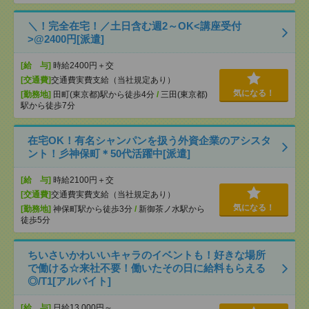
＼！完全在宅！／土日含む週2～OK<講座受付
>@2400円[派遣]
[給 与]
時給2400円＋交
[交通費]
交通費実費支給（当社規定あり）
気になる！
[勤務地]
田町(東京都)駅から徒歩4分
/
三田(東京都)
駅から徒歩7分
在宅OK！有名シャンパンを扱う外資企業のアシスタ
ント！彡神保町＊50代活躍中[派遣]
[給 与]
時給2100円＋交
[交通費]
交通費実費支給（当社規定あり）
気になる！
[勤務地]
神保町駅から徒歩3分
/
新御茶ノ水駅から
徒歩5分
ちいさいかわいいキャラのイベントも！好きな場所
で働ける☆来社不要！働いたその日に給料もらえる
◎/T1[アルバイト]
[給 与]
日給13,000円～