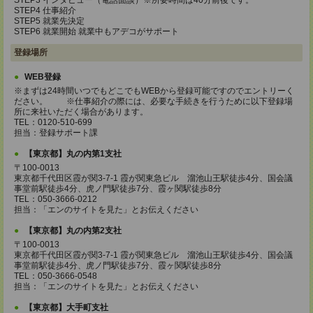
STEP3 インタビュー（電話面談）※所要時間は40分前後です。
STEP4 仕事紹介
STEP5 就業先決定
STEP6 就業開始 就業中もアデコがサポート
登録場所
WEB登録
※まずは24時間いつでもどこでもWEBから登録可能ですのでエントリーく
ださい。 ※仕事紹介の際には、必要な手続きを行うために以下登録場
所に来社いただく場合があります。
TEL：0120-510-699
担当：登録サポート課
【東京都】丸の内第1支社
〒100-0013
東京都千代田区霞が関3-7-1 霞が関東急ビル 溜池山王駅徒歩4分、国会議
事堂前駅徒歩4分、虎ノ門駅徒歩7分、霞ヶ関駅徒歩8分
TEL：050-3666-0212
担当：「エンのサイトを見た」とお伝えください
【東京都】丸の内第2支社
〒100-0013
東京都千代田区霞が関3-7-1 霞が関東急ビル 溜池山王駅徒歩4分、国会議
事堂前駅徒歩4分、虎ノ門駅徒歩7分、霞ヶ関駅徒歩8分
TEL：050-3666-0548
担当：「エンのサイトを見た」とお伝えください
【東京都】大手町支社