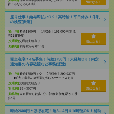
[勤務地]
神奈川県横浜市西区みなとみらい（最寄り
気になる！
駅：みなとみらい駅）
座り仕事！給与即払いOK！高時給！平日休み！牛乳
の検査[派遣]
[給 与]
時給1300円 【月収例】191,000円(月収
例21日実働)
[交通費]
交通費支給有り
気になる！
[勤務地]
駒形駅から車10分
完全在宅＊4名募集！時給1750円！未経験OK！内定
通知書の内容確認など事務[派遣]
[給 与]
時給1750円＋交 【月収例】290,937円
～ ■給与の前払いが可能な速払いサービスあり
[交通費]
交通費支給あり
[月収例]
25～30万円
気になる！
[勤務地]
東京駅から徒歩1分
/
京橋(東京都)駅から徒
歩5分
時給2600円＊ほぼ在宅！週3～4日＆16時迄OK！補助