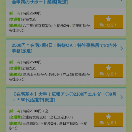
金申請のサポート業務[派遣]
[給 与]
時給2600円
[交通費]
全額支給
気になる！
[勤務地]
八丁堀(東京都)駅から徒歩2分
/
茅場町駅か
ら徒歩6分
2500円＊在宅×週4日！時短OK！特許事務所での内外
事務[派遣]
[給 与]
時給2500円
[交通費]
全額支給
気になる！
[勤務地]
溜池山王駅から徒歩5分
/
赤坂(東京都)駅か
ら徒歩2分
【在宅基本】大手！広報アシ〇2100円エルダー〇9月
～＊50代活躍中[派遣]
[給 与]
時給2100円＋交
[交通費]
交通費実費支給（当社規定あり）
気になる！
[勤務地]
三越前駅から徒歩2分
/
新日本橋駅から徒
歩5分