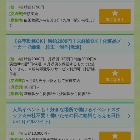
[給 与]
時給1750円
[交通費]
全額支給
気になる！
[勤務地]
飯田橋駅から徒歩3分
/
九段下駅から徒歩7
分
【在宅勤務OK】時給2000円！未経験OK！化粧品メ
ーカーで編集・校正・制作[派遣]
[給 与]
時給2000円 月収例 32万円 時給2000円×
実働8h×週5日×4週 ※月収例を保証するものではあ
りません。※給与即受取りサービス利用可（利用条
件有）
気になる！
[交通費]
1ヶ月3万円を上限として実費支給
[月収例]
30万円～
[勤務地]
新橋駅から徒歩5分
/
汐留駅から徒歩2分
人気イベントも！好きな場所で働けるイベントスタ
ッフ☆来社不要！働いたその日に給料もらえる日払
い/T1[アルバイト]
[給 与]
日給13,000円～