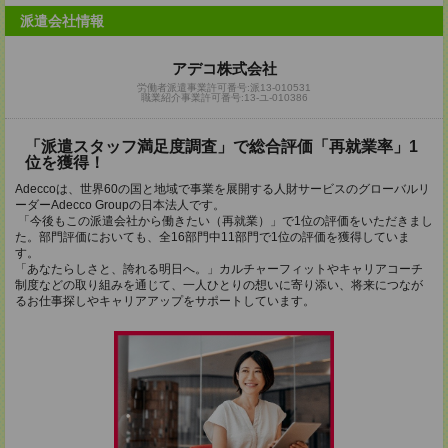
派遣会社情報
アデコ株式会社
労働者派遣事業許可番号:派13-010531
職業紹介事業許可番号:13-ユ-010386
「派遣スタッフ満足度調査」で総合評価「再就業率」1
位を獲得！
Adeccoは、世界60の国と地域で事業を展開する人財サービスのグローバルリ
ーダーAdecco Groupの日本法人です。
「今後もこの派遣会社から働きたい（再就業）」で1位の評価をいただきまし
た。部門評価においても、全16部門中11部門で1位の評価を獲得していま
す。
「あなたらしさと、誇れる明日へ。」カルチャーフィットやキャリアコーチ
制度などの取り組みを通じて、一人ひとりの想いに寄り添い、将来につなが
るお仕事探しやキャリアアップをサポートしています。