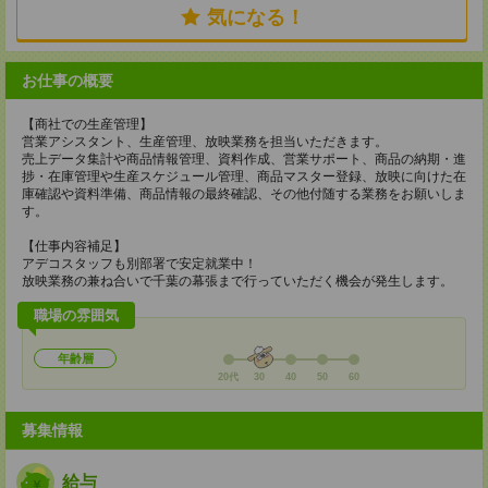
気になる！
お仕事の概要
【商社での生産管理】
営業アシスタント、生産管理、放映業務を担当いただきます。
売上データ集計や商品情報管理、資料作成、営業サポート、商品の納期・進
捗・在庫管理や生産スケジュール管理、商品マスター登録、放映に向けた在
庫確認や資料準備、商品情報の最終確認、その他付随する業務をお願いしま
す。
【仕事内容補足】
アデコスタッフも別部署で安定就業中！
放映業務の兼ね合いで千葉の幕張まで行っていただく機会が発生します。
職場の雰囲気
年齢層
20代
30
40
50
60
募集情報
給与