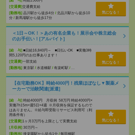
[給 与]
時給2500円
[交通費]
交通費支給
気になる！
[勤務地]
品川駅から徒歩4分
/
北品川駅から徒歩10
分
/
新馬場駅から徒歩17分
＜1日～OK！＞あの有名企業も！展示会や株主総会
のお手伝い！[アルバイト]
[給 与]
■日給16,840円～ ■日払いOK ■実働3時
間5,120円のお仕事あります！
[交通費]
一部支給
気になる！
[勤務地]
東京駅
/
水道橋駅
/
有楽町駅
/
…
【在宅勤務OK】時給4000円！残業ほぼなし▼製薬メ
ーカーで治験関連[派遣]
[給 与]
時給4000円 月収例 58万円 時給4000円×
実働7h15m×週5日×4週 ※月収例を保証するもので
はありません。※給与即受取りサービス利用可（利
用条件有）
気になる！
[交通費]
1ヶ月3万円を上限として実費支給
[月収例]
30万円～
[勤務地]
後楽園駅から徒歩1分
/
飯田橋駅