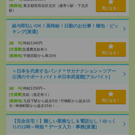
[勤務地]
東京都世田谷区北沢（最寄り駅：下北沢
気になる！
駅）
給与即払いOK！高時給！日勤のお仕事！梱包・ピッ
キング[派遣]
[給 与]
時給1340円
[交通費]
交通費支給有り
気になる！
[勤務地]
宇都宮駅から車10分
＜日本を代表するバンド＊サカナクション＞ツアー
公演のサポートバイト＠日本武道館[アルバイト]
[給 与]
時給1250円～
[交通費]
支給（規定有り）
気になる！
[勤務地]
九段下駅から徒歩5分
/
竹橋駅から徒歩10
分
/
神保町駅から徒歩15分
/
…
【完全在宅！】難しい業務なし＆電話なし！ゆっく
りの11時～時短＊データ入力・事務[派遣]