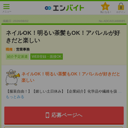
0
メニュー
気になる！
ログイン
掲載日 :2026
/
08
/
02
No.ADCA01468685
ネイルOK！明るい茶髪もOK！アパレルが好
きだと楽しい
職種：
営業事務
紹介予定派遣
WEB登録・面接OK
ネイルOK！明るい茶髪もOK！アパレルが好きだと
楽しい
【服装自由！】【嬉しい土日休み】【企業紹介】化学品や繊維を扱
...
もっとみる
応募ページへ