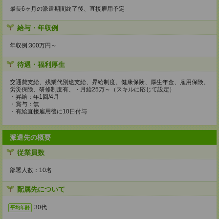
最長6ヶ月の派遣期間終了後、直接雇用予定
給与・年収例
年収例:300万円～
待遇・福利厚生
交通費支給、残業代別途支給、昇給制度、健康保険、厚生年金、雇用保険、
労災保険、研修制度有、・月給25万～（スキルに応じて設定）
・昇給：年1回/4月
・賞与：無
・有給直接雇用後に10日付与
派遣先の概要
従業員数
部署人数：10名
配属先について
30代
平均年齢