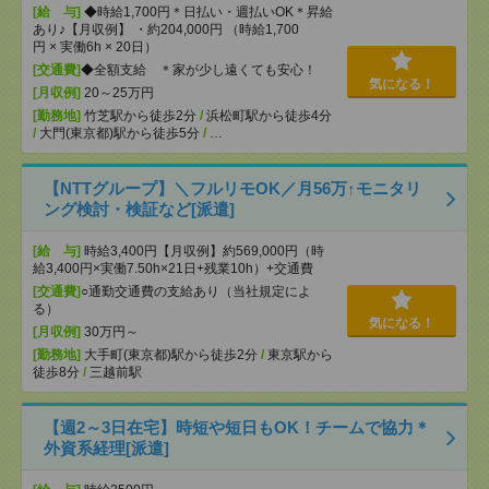
[給 与]
◆時給1,700円＊日払い・週払いOK＊昇給
あり♪【月収例】 ・約204,000円 （時給1,700
円 × 実働6h × 20日）
[交通費]
◆全額支給 ＊家が少し遠くても安心！
気になる！
[月収例]
20～25万円
[勤務地]
竹芝駅から徒歩2分
/
浜松町駅から徒歩4分
/
大門(東京都)駅から徒歩5分
/
…
【NTTグループ】＼フルリモOK／月56万↑モニタリ
ング検討・検証など[派遣]
[給 与]
時給3,400円【月収例】約569,000円（時
給3,400円×実働7.50h×21日+残業10h）+交通費
[交通費]
○通勤交通費の支給あり（当社規定によ
る）
気になる！
[月収例]
30万円～
[勤務地]
大手町(東京都)駅から徒歩2分
/
東京駅から
徒歩8分
/
三越前駅
【週2～3日在宅】時短や短日もOK！チームで協力＊
外資系経理[派遣]