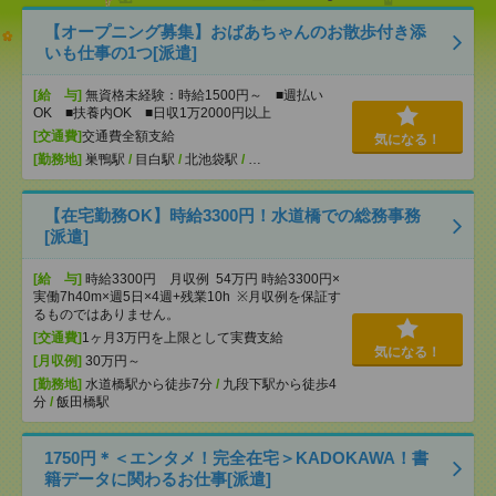
【オープニング募集】おばあちゃんのお散歩付き添
いも仕事の1つ[派遣]
[給 与]
無資格未経験：時給1500円～ ■週払い
OK ■扶養内OK ■日収1万2000円以上
[交通費]
交通費全額支給
気になる！
[勤務地]
巣鴨駅
/
目白駅
/
北池袋駅
/
…
【在宅勤務OK】時給3300円！水道橋での総務事務
[派遣]
[給 与]
時給3300円 月収例 54万円 時給3300円×
実働7h40m×週5日×4週+残業10h ※月収例を保証す
るものではありません。
[交通費]
1ヶ月3万円を上限として実費支給
気になる！
[月収例]
30万円～
[勤務地]
水道橋駅から徒歩7分
/
九段下駅から徒歩4
分
/
飯田橋駅
1750円＊＜エンタメ！完全在宅＞KADOKAWA！書
籍データに関わるお仕事[派遣]