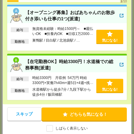
1
駅徒歩8分
/10
TEL：050-3666-0618
担当：「エンのサイトを見た」とお伝えください
【オープニング募集】おばあちゃんのお散歩
付き添いも仕事の1つ[派遣]
【神奈川県】横浜支社、みなとみらい支社
〒220-0011
無資格未経験：時給1500円～ ■週払
神奈川県横浜市西区高島2-19-12スカイビル22F 横浜駅徒歩5分
給与
いOK ■扶養内OK ■日収1万2000円
TEL：050-3666-0540
担当：「エンのサイトを見た」とお伝えください
以上
巣鴨駅 / 目白駅 / 北池袋駅 / …
気になる!
勤務地
【茨城県】つくば支社
〒305-0032
茨城県つくば市竹園1-6-1つくば三井ビルディング19F つくば駅徒歩5分
【在宅勤務OK】時給3300円！水道橋での総
TEL：050-3666-0532
担当：「エンのサイトを見た」とお伝えください
務事務[派遣]
【栃木県】宇都宮支社
時給3300円 月収例 54万円 時給
給与
〒320-0026
3300円×実働7h40m×週5日×4週+残業
栃木県宇都宮市馬場通り2-1-1 メットライフ宇都宮スクエア8F 東武宇都宮
10h ※月収例を保証するものではあ
水道橋駅から徒歩7分 / 九段下駅から
気になる!
駅徒歩6分、宇都宮駅徒歩17分
勤務地
りません。
徒歩4分 / 飯田橋駅
TEL：050-3666-0382
担当：「エンのサイトを見た」とお伝えください
【群馬県】高崎支社
スキップ
どちらも気になる！
〒370-0849
群馬県高崎市八島町58-1 ウエストワンビル8F 高崎駅徒歩1分
TEL：050-3666-0128
担当：「エンのサイトを見た」とお伝えください
しばらく表示しない