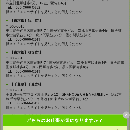
ル立川北駅徒歩3分、JR立川駅徒歩6分
TEL：050-3666-0612
担当：「エンのサイトを見た」とお伝えください
【東京都】品川支社
〒100-0013
東京都千代田区霞が関3-7-1 霞が関東急ビル 溜池山王駅徒歩4分、国会議
事堂前駅徒歩4分、虎ノ門駅徒歩7分、霞ヶ関駅徒歩8分
TEL：050-3666-0249
担当：「エンのサイトを見た」とお伝えください
【東京都】渋谷支社
〒100-0013
東京都千代田区霞が関3-7-1霞が関東急ビル 溜池山王駅徒歩4分、国会議事
堂前駅徒歩4分、虎ノ門駅徒歩7分、霞ヶ関駅徒歩8分
TEL：050-3666-0249
担当：「エンのサイトを見た」とお伝えください
【千葉県】千葉支社
〒260-0015
千葉県千葉市中央区富士見2-5-12 GRANODE CHIBA FUJIMI 6F 総武本
線 千葉駅徒歩5分、市営地下鉄東豊線 栄町駅徒歩4分
TEL：050-3666-0456
担当：「エンのサイトを見た」とお伝えください
×
【埼玉県】大宮支社
どちらのお仕事が気になりますか？
〒330-0854
埼玉県さいたま市大宮区桜木町1-10-16 シーノ大宮ノースウィング2F 大宮