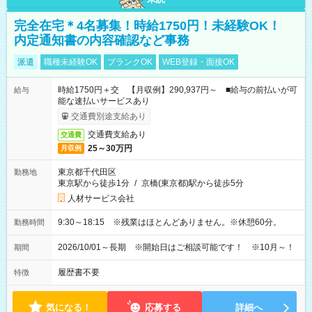
完全在宅＊4名募集！時給1750円！未経験OK！
内定通知書の内容確認など事務
派遣
職種未経験OK
ブランクOK
WEB登録・面接OK
時給1750円＋交 【月収例】290,937円～ ■給与の前払いが可
給与
能な速払いサービスあり
交通費別途支給あり
交通費支給あり
交通費
25～30万円
月収例
東京都千代田区
勤務地
東京駅から徒歩1分
/
京橋(東京都)駅から徒歩5分
人材サービス会社
9:30～18:15 ※残業はほとんどありません。※休憩60分。
勤務時間
2026/10/01～長期 ※開始日はご相談可能です！ ※10月～！
期間
履歴書不要
特徴
気になる！
応募する
詳細へ