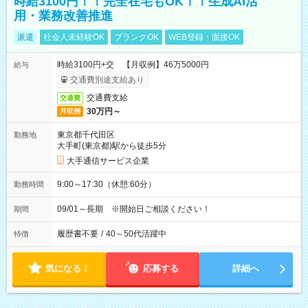
時給3100円！！完全在宅もOK！！生成AI活
用・業務改善推進
派遣
社会人未経験OK
ブランクOK
WEB登録・面接OK
時給3100円+交 【月収例】46万5000円
給与
交通費別途支給あり
交通費支給
交通費
30万円～
月収例
東京都千代田区
勤務地
大手町(東京都)駅から徒歩5分
大手通信サービス企業
9:00～17:30（休憩:60分）
勤務時間
09/01～長期 ※開始日ご相談ください！
期間
履歴書不要
/
40～50代活躍中
特徴
気になる！
応募する
詳細へ