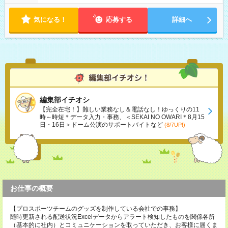
気になる！
応募する
詳細へ
編集部イチオシ
【完全在宅！】難しい業務なし＆電話なし！ゆっくりの11
時～時短＊データ入力・事務、＜SEKAI NO OWARI＊8月15
日・16日＞ドーム公演のサポートバイトなど
(8/7UP!)
お仕事の概要
【プロスポーツチームのグッズを制作している会社での事務】
随時更新される配送状況Excelデータからアラート検知したものを関係各所
（基本的に社内）とコミュニケーションを取っていただき、お客様に届くま