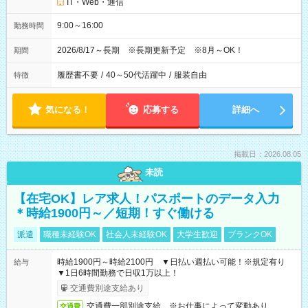
IT・Web・通信
9:00～16:00
勤務時間
2026/8/17～長期 ※長期更新予定 ※8月～OK！
期間
履歴書不要
/
40～50代活躍中
/
服装自由
特徴
気になる！
応募する
詳細へ
掲載日：2026.08.05
未読
【在宅OK】レア求人！パスポートのデータ入力
＊時給1900円～／短期！すぐ働ける
派遣
職種未経験OK
社会人未経験OK
大学生歓迎
ブランクOK
時給1900円～時給2100円 ▼日払い週払い可能！※規定有り
給与
▼1日6時間勤務で日収1万以上！
交通費別途支給あり
交通費一部別途支給 ※お仕事によって変動あり
交通費