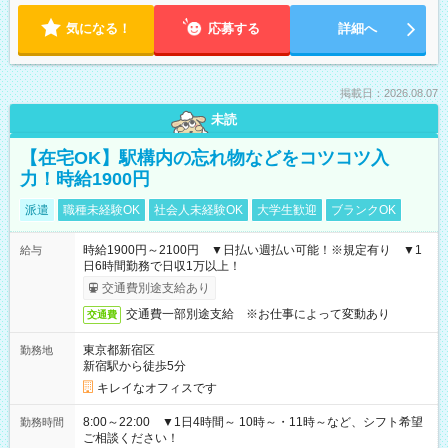
気になる！
応募する
詳細へ
掲載日：2026.08.07
未読
【在宅OK】駅構内の忘れ物などをコツコツ入
力！時給1900円
派遣
職種未経験OK
社会人未経験OK
大学生歓迎
ブランクOK
時給1900円～2100円 ▼日払い週払い可能！※規定有り ▼1
給与
日6時間勤務で日収1万以上！
交通費別途支給あり
交通費一部別途支給 ※お仕事によって変動あり
交通費
東京都新宿区
勤務地
新宿駅から徒歩5分
キレイなオフィスです
8:00～22:00 ▼1日4時間～ 10時～・11時～など、シフト希望
勤務時間
ご相談ください！