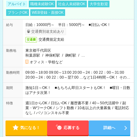
アルバイト
職種未経験OK
社会人未経験OK
大学生歓迎
ブランクOK
WEB登録・面接OK
日給：10000円～ 半日：5000円～ ■日払いOK！
給与
交通費別途支給あり
交通費規定支給
交通費
東京都千代田区
勤務地
秋葉原駅
/
神保町駅
/
麹町駅
/
…
オフィス・学校など
09:00～18:00 09:00～13:00 20:00～24：00 22：00～31:00
勤務時間
20:00～24：00 22：00～翌7:00 …など1日4時間～OK！ その他
シフトもございます！ お気軽にご相談ください！
激短1日～OK！ ■もちろん即日スタートもOK！ ■曜日・日数
期間
はアナタ次第！
週1日からOK
/
日払いOK
/
履歴書不要
/
40～50代活躍中
/
副
特徴
業・WワークOK
/
シフト勤務
/
10名以上の大量募集
/
電話対応
なし
/
パソコンスキル不要
気になる！
応募する
詳細へ