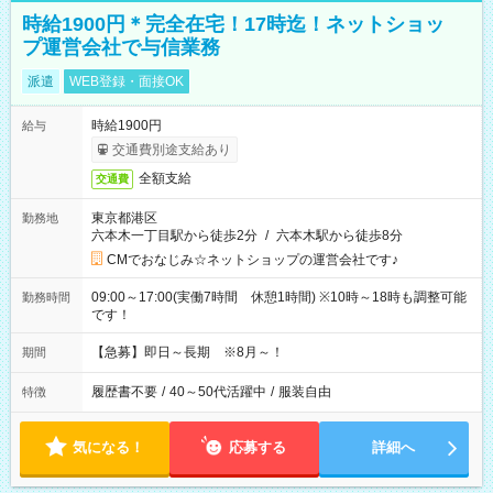
時給1900円＊完全在宅！17時迄！ネットショッ
プ運営会社で与信業務
派遣
WEB登録・面接OK
時給1900円
給与
交通費別途支給あり
全額支給
交通費
東京都港区
勤務地
六本木一丁目駅から徒歩2分
/
六本木駅から徒歩8分
CMでおなじみ☆ネットショップの運営会社です♪
09:00～17:00(実働7時間 休憩1時間) ※10時～18時も調整可能
勤務時間
です！
【急募】即日～長期 ※8月～！
期間
履歴書不要
/
40～50代活躍中
/
服装自由
特徴
気になる！
応募する
詳細へ