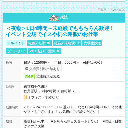
掲載日：2026.08.09
未読
＜夜勤＞1日4時間～未経験でももちろん歓迎！
イベント会場でイスや机の運搬のお仕事
アルバイト
職種未経験OK
社会人未経験OK
大学生歓迎
ブランクOK
WEB登録・面接OK
日給：12500円～ 半日：5000円～ ■日払いOK！
給与
交通費別途支給あり
交通費規定支給
交通費
東京都千代田区
勤務地
秋葉原駅
/
神保町駅
/
麹町駅
/
…
オフィス・学校など
20:00～24：00 22：00～翌7:00 …など1日4時間～OK！ その他
勤務時間
シフトもございます！ お気軽にご相談ください！
激短1日～OK！ ■もちろん即日スタートもOK！ ■曜日・日数
期間
はアナタ次第！