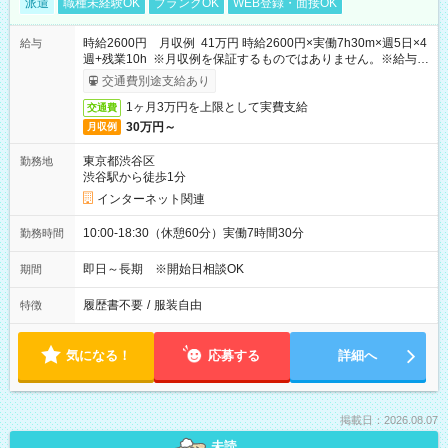
派遣
職種未経験OK
ブランクOK
WEB登録・面接OK
時給2600円 月収例 41万円 時給2600円×実働7h30m×週5日×4
給与
週+残業10h ※月収例を保証するものではありません。※給与即
受取りサービス利用可（利用条件有）
交通費別途支給あり
1ヶ月3万円を上限として実費支給
交通費
30万円～
月収例
東京都渋谷区
勤務地
渋谷駅から徒歩1分
インターネット関連
10:00-18:30（休憩60分）実働7時間30分
勤務時間
即日～長期 ※開始日相談OK
期間
履歴書不要
/
服装自由
特徴
気になる！
応募する
詳細へ
掲載日：2026.08.07
未読