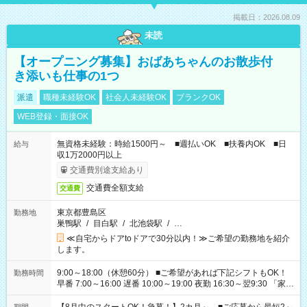
掲載日：2026.08.09
未読
【オープニング募集】おばあちゃんのお散歩付
き添いも仕事の1つ
派遣
職種未経験OK
社会人未経験OK
ブランクOK
WEB登録・面接OK
無資格未経験：時給1500円～ ■週払いOK ■扶養内OK ■日
給与
収1万2000円以上
交通費別途支給あり
交通費全額支給
交通費
東京都豊島区
勤務地
巣鴨駅
/
目白駅
/
北池袋駅
/
…
≪自宅からドアtoドアで30分以内！≫ご希望の勤務地を紹介
します。
9:00～18:00（休憩60分） ■ご希望があれば下記シフトもOK！
勤務時間
早番 7:00～16:00 遅番 10:00～19:00 夜勤 16:30～翌9:30 「家族
と休みを合わせたい」 「余裕を持って夕飯の準備がしたい」
「できれば残業はしたくない」 など、ご希望を教えてください