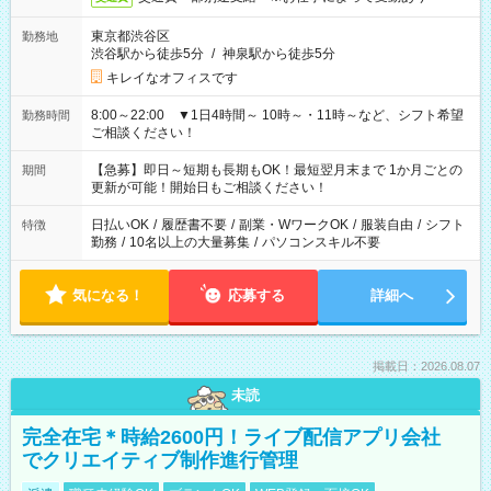
東京都渋谷区
勤務地
渋谷駅から徒歩5分
/
神泉駅から徒歩5分
キレイなオフィスです
8:00～22:00 ▼1日4時間～ 10時～・11時～など、シフト希望
勤務時間
ご相談ください！
【急募】即日～短期も長期もOK！最短翌月末まで 1か月ごとの
期間
更新が可能！開始日もご相談ください！
日払いOK
/
履歴書不要
/
副業・WワークOK
/
服装自由
/
シフト
特徴
勤務
/
10名以上の大量募集
/
パソコンスキル不要
気になる！
応募する
詳細へ
掲載日：2026.08.07
未読
完全在宅＊時給2600円！ライブ配信アプリ会社
でクリエイティブ制作進行管理