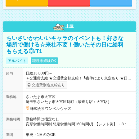
未読
ちいさいかわいいキャラのイベントも！好きな
場所で働ける☆来社不要！働いたその日に給料
もらえる◎/T1
アルバイト
職種未経験OK
日給13,000円～
給与
＋交通費支給 ★交通費全額支給！ ┗案件により規定あり ★日払
いOK！（規定あり） ┗働いたその日に現金GET♪ お仕事後はコ
交通費別途支給あり
ンビニATMから 日払い分を引き落とせます！ 【試用期間】試
用期間なし
さいたま市大宮区
勤務地
埼玉県さいたま市大宮区錦町（最寄り駅：大宮駅）
株式会社ワンベルウッズ
勤務時間は指定なし
勤務時間
変形労働時間制 想定労働時間160時間/月 【シフト例】 ・8：00
～21：00
単発・1日のみOK
期間