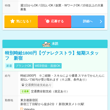
週1日からOK / 日払いOK / 副業・WワークOK / 10名以上の大量
特徴
募集
気になる！
応募する
詳細へ
未読
特別時給1800円【ヴァレクストラ】短期スタッ
フ 新宿
派遣
ブランクOK
WEB登録・面接OK
時給1800円 ※ご経験・スキルにより優遇 スマホでかんたんに
給与
前払いで給与が受け取れます（※上限、条件あり）
交通費別途支給あり
交通費全額支給（規定あり）
交通費
東京都新宿区
勤務地
新宿三丁目駅から徒歩2分
/
新宿(東京メトロ)駅
Valextra