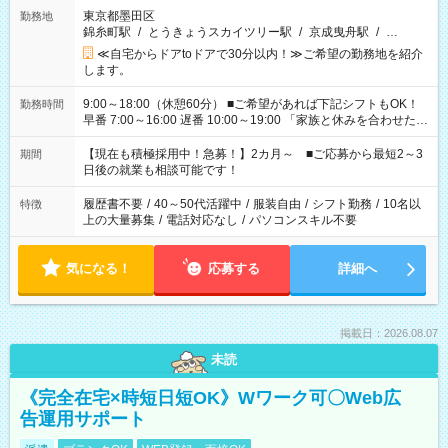
東京都墨田区
勤務地
錦糸町駅
/
とうきょうスカイツリー駅
/
京成曳舟駅
/
…
≪自宅からドアtoドアで30分以内！≫ご希望の勤務地を紹介
します。
9:00～18:00（休憩60分） ■ご希望があれば下記シフトもOK！
勤務時間
早番 7:00～16:00 遅番 10:00～19:00 「家族と休みを合わせた
い」 「余裕を持って夕飯の準備がしたい」 「できれば残業はし
たくない」 など、ご希望を教えてくださいね。 ※Wワーク希望
【現在も積極採用中！急募！】2カ月～ ■ご応募から最短2～3
期間
の方へ 今ご覧のお仕事で希望する勤務時間と、もう1つのお仕事
日後の就業も相談可能です！
の勤務時間。 合計で週40時間を超える場合は応募できません。
履歴書不要
/
40～50代活躍中
/
服装自由
/
シフト勤務
/
10名以
特徴
上の大量募集
/
電話対応なし
/
パソコンスキル不要
気になる！
応募する
詳細へ
掲載日：2026.08.07
未読
《完全在宅×時短日短OK》Wワーク可〇Web広
告運用サポート