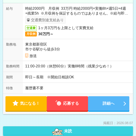
時給2000円 月収例 33万円 時給2000円×実働8h×週5日×4週
給与
+残業5h ※月収例を保証するものではありません。※給与即受
取りサービス利用可（利用条件有）
交通費別途支給あり
1ヶ月3万円を上限として実費支給
交通費
30万円～
月収例
東京都新宿区
勤務地
市ケ谷駅から徒歩3分
放送
11:00-20:00（休憩60分）実働8時間（残業少なめ！）
勤務時間
即日～長期 ※開始日相談OK
期間
履歴書不要
特徴
気になる！
応募する
詳細へ
掲載日：2026.08.07
未読