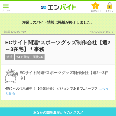
0
メニュー
気になる！
ログイン
お探しのバイト情報は掲載が終了しました。
掲載日 :2026
/
07
/
19
No.ADCA01466278
ECサイト関連*スポーツグッズ制作会社【週2
～3在宅】＊事務
派遣
WEB登録・面接OK
ECサイト関連*スポーツグッズ制作会社【週2～3在
宅】
40代～50代活躍中！【企業紹介】ビジョンである“スポーツフ
...もっ
とみる
あなたの閲覧履歴からのオススメ