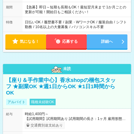
【急募】即日～短期も長期もOK！最短翌月末まで 1か月ごとの
期間
更新が可能！開始日もご相談ください！
日払いOK
/
履歴書不要
/
副業・WワークOK
/
服装自由
/
シフト
特徴
勤務
/
10名以上の大量募集
/
パソコンスキル不要
気になる！
応募する
詳細へ
未読
【座り＆手作業中心】香水shopの梱包スタッ
フ ★副業OK ★週1日からOK ★1日1時間から
OK
アルバイト
職種未経験OK
時給1,400円～
給与
【試用期間】試用期間あり 試用期間の長さ：1ヶ月 雇用形態、
給与は本採用時と同じです。
交通費別途支給あり