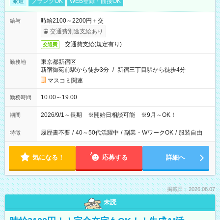
派遣
ブランクOK
WEB登録・面接OK
時給2100～2200円＋交
給与
交通費別途支給あり
交通費支給(規定有り)
交通費
東京都新宿区
勤務地
新宿御苑前駅から徒歩3分
/
新宿三丁目駅から徒歩4分
マスコミ関連
10:00～19:00
勤務時間
2026/9/1～長期 ※開始日相談可能 ※9月～OK！
期間
履歴書不要
/
40～50代活躍中
/
副業・WワークOK
/
服装自由
特徴
気になる！
応募する
詳細へ
掲載日：2026.08.07
未読