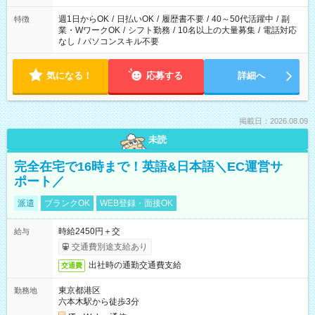
週1日からOK
/
日払いOK
/
履歴書不要
/
40～50代活躍中
/
副
特徴
業・WワークOK
/
シフト勤務
/
10名以上の大量募集
/
電話対応
なし
/
パソコンスキル不要
気になる！
応募する
詳細へ
掲載日：2026.08.09
未読
完全在宅で16時まで！英語&日本語＼EC運営サ
ポート／
派遣
ブランクOK
WEB登録・面接OK
時給2450円＋交
給与
交通費別途支給あり
出社時の通勤交通費支給
交通費
東京都港区
勤務地
六本木駅から徒歩3分