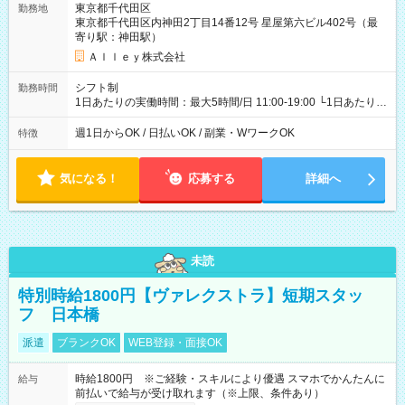
東京都千代田区
勤務地
東京都千代田区内神田2丁目14番12号 星屋第六ビル402号（最
寄り駅：神田駅）
Ａｌｌｅｙ株式会社
シフト制
勤務時間
1日あたりの実働時間：最大5時間/日 11:00-19:00 └1日あたりの
実働時間：1-5時間 └上記の時間帯内であれば、いつでも勤務可
能！ └平日・土曜日の中で、お好きな曜日でご勤務いただけま
週1日からOK / 日払いOK / 副業・WワークOK
特徴
す！ 【シフト例】 ・11:00～14:00 ・16:30～19:00 ・13:00～
18:00 などのように、自由な働き方が可能なお仕事です！
気になる！
応募する
詳細へ
未読
特別時給1800円【ヴァレクストラ】短期スタッ
フ 日本橋
派遣
ブランクOK
WEB登録・面接OK
時給1800円 ※ご経験・スキルにより優遇 スマホでかんたんに
給与
前払いで給与が受け取れます（※上限、条件あり）