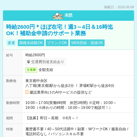
掲載日：2026.08.08
未読
時給2600円＊ほぼ在宅！週3～4日＆16時迄
OK！補助金申請のサポート業務
派遣
職種未経験OK
ブランクOK
WEB登録・面接OK
時給2600円
給与
交通費別途支給あり
全額支給
交通費
東京都中央区
勤務地
八丁堀(東京都)駅から徒歩2分
/
茅場町駅から徒歩6分
建設業界向けのAIサービスの提供など
10:00～17:00(実働6時間 休憩1時間) ※定時：10:00～
勤務時間
19:00（※終わりの時間：16:00～19:00で相談可！）
【急募】即日～長期 ※8月～！
期間
履歴書不要
/
40～50代活躍中
/
副業・WワークOK
/
服装自由
/
特徴
電話対応なし
/
パソコンスキル不要