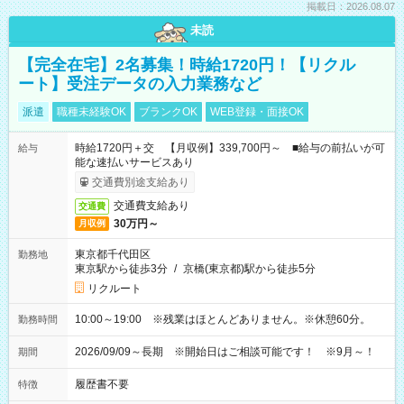
掲載日：2026.08.07
未読
【完全在宅】2名募集！時給1720円！【リクル
ート】受注データの入力業務など
派遣
職種未経験OK
ブランクOK
WEB登録・面接OK
時給1720円＋交 【月収例】339,700円～ ■給与の前払いが可
給与
能な速払いサービスあり
交通費別途支給あり
交通費支給あり
交通費
30万円～
月収例
東京都千代田区
勤務地
東京駅から徒歩3分
/
京橋(東京都)駅から徒歩5分
リクルート
10:00～19:00 ※残業はほとんどありません。※休憩60分。
勤務時間
2026/09/09～長期 ※開始日はご相談可能です！ ※9月～！
期間
履歴書不要
特徴