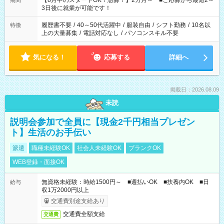
【8月中のスタートOK！急募！】2カ月～ ■ご応募から最短2～
期間
ね。 ※Wワーク希望の方へ 今ご覧のお仕事で希望する勤務時間
3日後に就業が可能です！
と、もう1つのお仕事の勤務時間。 合計で週40時間を超える場
合は応募できません。
履歴書不要
/
40～50代活躍中
/
服装自由
/
シフト勤務
/
10名以
特徴
上の大量募集
/
電話対応なし
/
パソコンスキル不要
気になる！
応募する
詳細へ
掲載日：2026.08.09
未読
説明会参加で全員に【現金2千円相当プレゼン
ト】生活のお手伝い
派遣
職種未経験OK
社会人未経験OK
ブランクOK
WEB登録・面接OK
無資格未経験：時給1500円～ ■週払いOK ■扶養内OK ■日
給与
収1万2000円以上
交通費別途支給あり
交通費全額支給
交通費