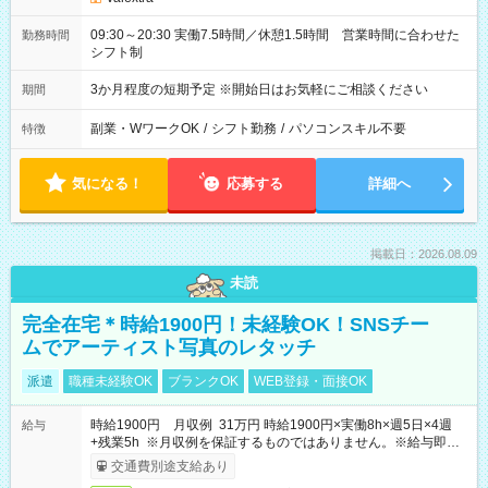
09:30～20:30 実働7.5時間／休憩1.5時間 営業時間に合わせた
勤務時間
シフト制
3か月程度の短期予定 ※開始日はお気軽にご相談ください
期間
副業・WワークOK
/
シフト勤務
/
パソコンスキル不要
特徴
気になる！
応募する
詳細へ
掲載日：2026.08.09
未読
完全在宅＊時給1900円！未経験OK！SNSチー
ムでアーティスト写真のレタッチ
派遣
職種未経験OK
ブランクOK
WEB登録・面接OK
時給1900円 月収例 31万円 時給1900円×実働8h×週5日×4週
給与
+残業5h ※月収例を保証するものではありません。※給与即受
取りサービス利用可（利用条件有）
交通費別途支給あり