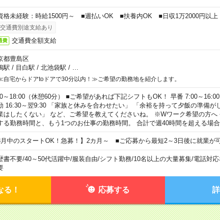
資格未経験：時給1500円～ ■週払いOK ■扶養内OK ■日収1万2000円以上
交通費別途支給あり
交通費全額支給
通費
京都豊島区
鴨駅
/
目白駅
/
北池袋駅
/
…
≪自宅からドアtoドアで30分以内！≫ご希望の勤務地を紹介します。
00～18:00（休憩60分） ■ご希望があれば下記シフトもOK！ 早番 7:00～16:00 遅
勤 16:30～翌9:30 「家族と休みを合わせたい」 「余裕を持って夕飯の準備
業はしたくない」 など、ご希望を教えてくださいね。 ※Wワーク希望の方へ
する勤務時間と、もう1つのお仕事の勤務時間。 合計で週40時間を超える場
8月中のスタートOK！急募！】2カ月～ ■ご応募から最短2～3日後に就業が
歴書不要
/
40～50代活躍中
/
服装自由
/
シフト勤務
/
10名以上の大量募集
/
電話対応
要
なる！
応募する
詳