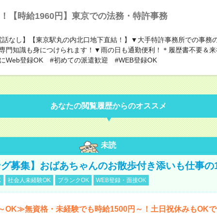
！【時給1960円】東京での法務・特許事務
電話なし】【東京駅丸の内北口地下直結！】▼大手特許事務所での事務
専門知識も身につけられます！▼雨の日も通勤便利！＊履歴書不要＆来
にWeb登録OK #初めての派遣歓迎 #WEB登録OK
あなたの閲覧履歴からのオススメ
未読
グ募集】おばあちゃんのお散歩付き添いも仕事の
K
社会人未経験OK
ブランクOK
WEB登録・面接OK
～OK≫無資格・未経験でも時給1500円～！土日祝休みもOK