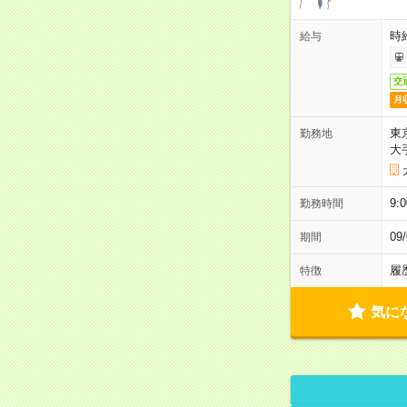
時
給与
交
月
東
勤務地
大
9:
勤務時間
0
期間
履
特徴
気に