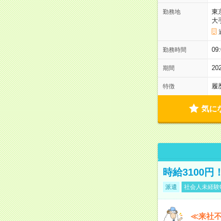
東
勤務地
大
09
勤務時間
2
期間
履
特徴
気に
時給3100
派遣
社会人未経験
≪来社不