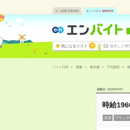
エン派遣
71573
件
エン バイト
82531
件
0
気になるリスト
保存した希
バイトTOP
関東
東京都
千代田区
時
掲載日 :
2026
/
07
/
07
時給19
派遣
ブランク