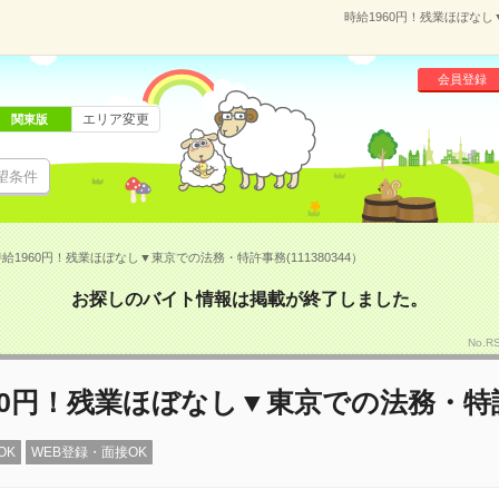
時給1960円！残業ほぼなし
会員登録
エリア変更
関東版
望条件
給1960円！残業ほぼなし▼東京での法務・特許事務(111380344）
お探しのバイト情報は掲載が終了しました。
No.R
60円！残業ほぼなし▼東京での法務・特
OK
WEB登録・面接OK