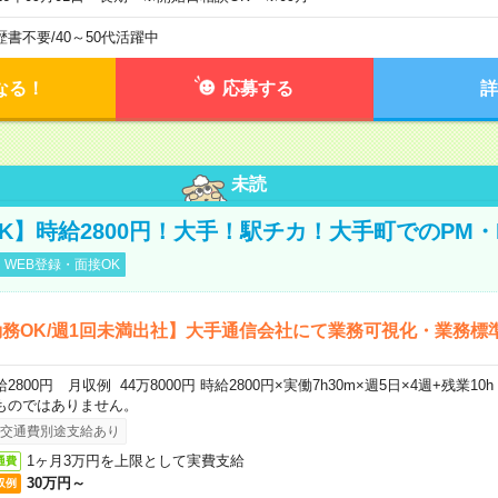
歴書不要
/
40～50代活躍中
なる！
応募する
詳
未読
K】時給2800円！大手！駅チカ！大手町でのPM・
WEB登録・面接OK
務OK/週1回未満出社】大手通信会社にて業務可視化・業務標
給2800円 月収例 44万8000円 時給2800円×実働7h30m×週5日×4週+残業1
ものではありません。
交通費別途支給あり
1ヶ月3万円を上限として実費支給
通費
30万円～
収例