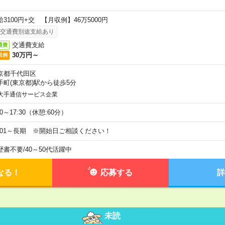
給3100円+交 【月収例】46万5000円
交通費別途支給あり
交通費支給
通費
30万円～
収例
京都千代田区
手町(東京都)駅から徒歩5分
大手通信サービス企業
00～17:30（休憩:60分）
9/01～長期 ※開始日ご相談ください！
歴書不要
/
40～50代活躍中
なる！
応募する
詳
未読