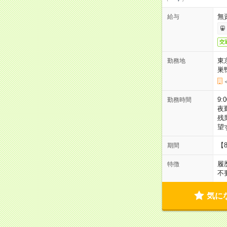
無
給与
交
東
勤務地
巣
9:
勤務時間
夜
残
望
【
期間
履
特徴
不
気に