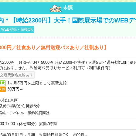
未読
内＊【時給2300円】大手！国際展示場でのWEB
WEB登録・面接OK
300円／社食あり／無料送迎バスあり／社割あり】
給2300円 月収例 34万5000円 時給2300円×実働7h×週5日×4週+残業10h
ではありません。※給与即受取りサービス利用可（利用条件有）
交通費別途支給あり
1ヶ月3万円を上限として実費支給
通費
30万円～
収例
京都江東区
際展示場駅から徒歩5分
繊維・アパレル・服飾雑貨商社
:00-17:00（休憩60分）実働7時間
026年09月01日～長期 ※開始日相談OK ※09月～