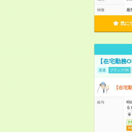
履
特徴
気に
【在宅勤務O
派遣
ブランクOK
【在宅勤
時
給与
る
交
月