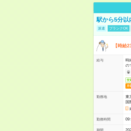
駅から5分以
派遣
ブランクOK
【時給2
時
給与
の
交
月
東
勤務地
国
09
勤務時間
2
期間