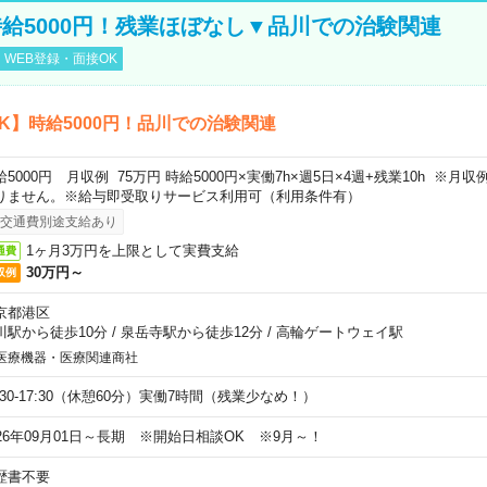
給5000円！残業ほぼなし▼品川での治験関連
WEB登録・面接OK
K】時給5000円！品川での治験関連
給5000円 月収例 75万円 時給5000円×実働7h×週5日×4週+残業10h ※
りません。※給与即受取りサービス利用可（利用条件有）
交通費別途支給あり
1ヶ月3万円を上限として実費支給
通費
30万円～
収例
京都港区
川駅から徒歩10分
/
泉岳寺駅から徒歩12分
/
高輪ゲートウェイ駅
医療機器・医療関連商社
9:30-17:30（休憩60分）実働7時間（残業少なめ！）
026年09月01日～長期 ※開始日相談OK ※9月～！
歴書不要