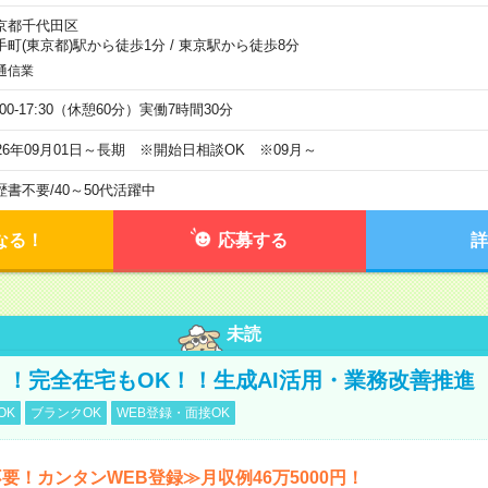
京都千代田区
手町(東京都)駅から徒歩1分
/
東京駅から徒歩8分
通信業
:00-17:30（休憩60分）実働7時間30分
026年09月01日～長期 ※開始日相談OK ※09月～
歴書不要
/
40～50代活躍中
なる！
応募する
詳
未読
円！！完全在宅もOK！！生成AI活用・業務改善推進
OK
ブランクOK
WEB登録・面接OK
要！カンタンWEB登録≫月収例46万5000円！