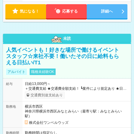
気になる！
応募する
詳細へ
未読
人気イベントも！好きな場所で働けるイベント
スタッフ☆来社不要！働いたその日に給料もら
える日払い/T1
アルバイト
職種未経験OK
日給13,000円～
給与
＋交通費支給 ★交通費全額支給！ ┗案件により規定あり ★日払
いOK！（規定あり） ┗働いたその日に現金GET♪ お仕事後はコ
交通費別途支給あり
ンビニATMから 日払い分を引き落とせます！ 【試用期間】試
用期間なし
横浜市西区
勤務地
神奈川県横浜市西区みなとみらい（最寄り駅：みなとみらい
駅）
株式会社ワンベルウッズ
勤務時間は指定なし
勤務時間