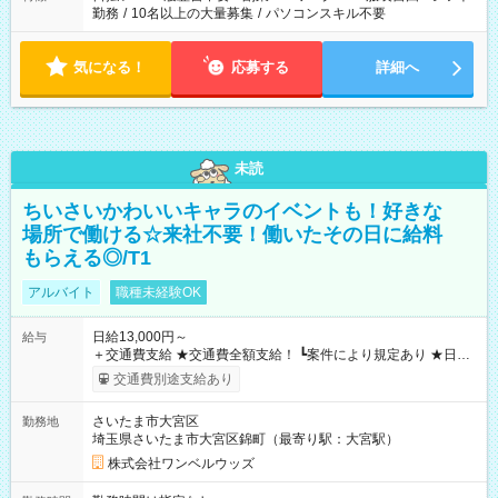
勤務
/
10名以上の大量募集
/
パソコンスキル不要
気になる！
応募する
詳細へ
未読
ちいさいかわいいキャラのイベントも！好きな
場所で働ける☆来社不要！働いたその日に給料
もらえる◎/T1
アルバイト
職種未経験OK
日給13,000円～
給与
＋交通費支給 ★交通費全額支給！ ┗案件により規定あり ★日払
いOK！（規定あり） ┗働いたその日に現金GET♪ お仕事後はコ
交通費別途支給あり
ンビニATMから 日払い分を引き落とせます！ 【試用期間】試
用期間なし
さいたま市大宮区
勤務地
埼玉県さいたま市大宮区錦町（最寄り駅：大宮駅）
株式会社ワンベルウッズ