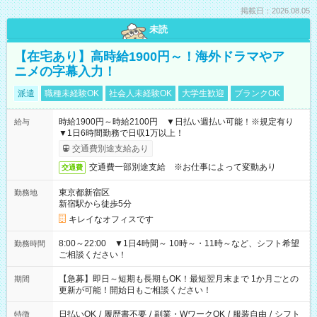
掲載日：2026.08.05
未読
【在宅あり】高時給1900円～！海外ドラマやア
ニメの字幕入力！
派遣
職種未経験OK
社会人未経験OK
大学生歓迎
ブランクOK
時給1900円～時給2100円 ▼日払い週払い可能！※規定有り
給与
▼1日6時間勤務で日収1万以上！
交通費別途支給あり
交通費一部別途支給 ※お仕事によって変動あり
交通費
東京都新宿区
勤務地
新宿駅から徒歩5分
キレイなオフィスです
8:00～22:00 ▼1日4時間～ 10時～・11時～など、シフト希望
勤務時間
ご相談ください！
【急募】即日～短期も長期もOK！最短翌月末まで 1か月ごとの
期間
更新が可能！開始日もご相談ください！
日払いOK
/
履歴書不要
/
副業・WワークOK
/
服装自由
/
シフト
特徴