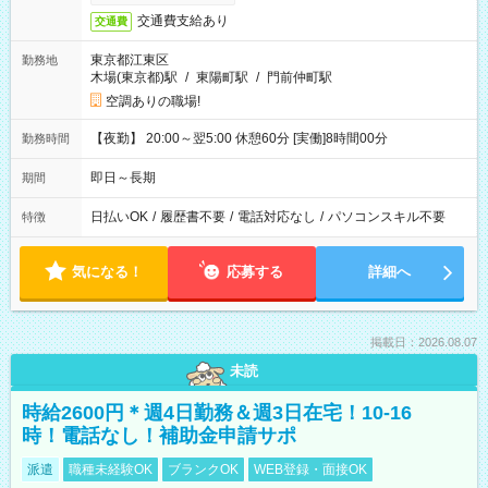
交通費支給あり
交通費
東京都江東区
勤務地
木場(東京都)駅
/
東陽町駅
/
門前仲町駅
空調ありの職場!
【夜勤】 20:00～翌5:00 休憩60分 [実働]8時間00分
勤務時間
即日～長期
期間
日払いOK
/
履歴書不要
/
電話対応なし
/
パソコンスキル不要
特徴
気になる！
応募する
詳細へ
掲載日：2026.08.07
未読
時給2600円＊週4日勤務＆週3日在宅！10-16
時！電話なし！補助金申請サポ
派遣
職種未経験OK
ブランクOK
WEB登録・面接OK