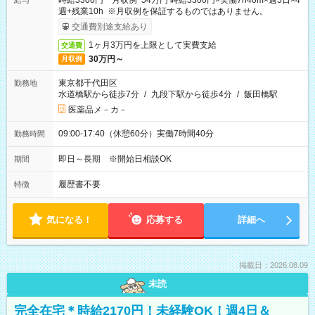
時給3300円 月収例 54万円 時給3300円×実働7h40m×週5日×4
給与
週+残業10h ※月収例を保証するものではありません。
交通費別途支給あり
1ヶ月3万円を上限として実費支給
交通費
30万円～
月収例
東京都千代田区
勤務地
水道橋駅から徒歩7分
/
九段下駅から徒歩4分
/
飯田橋駅
医薬品メ－カ－
09:00-17:40（休憩60分）実働7時間40分
勤務時間
即日～長期 ※開始日相談OK
期間
履歴書不要
特徴
気になる！
応募する
詳細へ
掲載日：2026.08.09
未読
完全在宅＊時給2170円！未経験OK！週4日＆