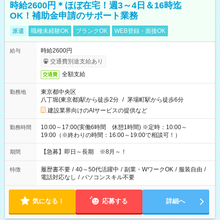
時給2600円＊ほぼ在宅！週3～4日＆16時迄
OK！補助金申請のサポート業務
派遣
職種未経験OK
ブランクOK
WEB登録・面接OK
時給2600円
給与
交通費別途支給あり
全額支給
交通費
東京都中央区
勤務地
八丁堀(東京都)駅から徒歩2分
/
茅場町駅から徒歩6分
建設業界向けのAIサービスの提供など
10:00～17:00(実働6時間 休憩1時間) ※定時：10:00～
勤務時間
19:00（※終わりの時間：16:00～19:00で相談可！）
【急募】即日～長期 ※8月～！
期間
履歴書不要
/
40～50代活躍中
/
副業・WワークOK
/
服装自由
/
特徴
電話対応なし
/
パソコンスキル不要
気になる！
応募する
詳細へ