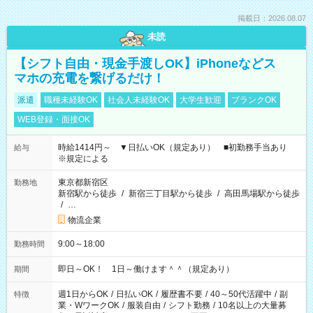
掲載日：2026.08.07
未読
【シフト自由・現金手渡しOK】iPhoneなどス
マホの充電を繋げるだけ！
派遣
職種未経験OK
社会人未経験OK
大学生歓迎
ブランクOK
WEB登録・面接OK
時給1414円～ ▼日払いOK（規定あり） ■初勤務手当あり
給与
※規定による
東京都新宿区
勤務地
新宿駅から徒歩
/
新宿三丁目駅から徒歩
/
高田馬場駅から徒歩
/
…
物流企業
9:00～18:00
勤務時間
即日～OK！ 1日～働けます＾＾（規定あり）
期間
週1日からOK
/
日払いOK
/
履歴書不要
/
40～50代活躍中
/
副
特徴
業・WワークOK
/
服装自由
/
シフト勤務
/
10名以上の大量募