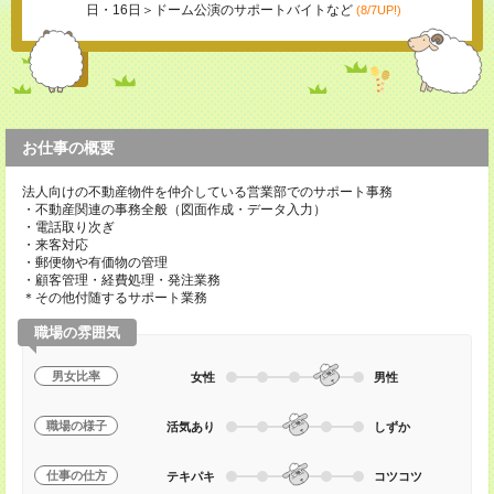
日・16日＞ドーム公演のサポートバイトなど
(8/7UP!)
お仕事の概要
法人向けの不動産物件を仲介している営業部でのサポート事務
・不動産関連の事務全般（図面作成・データ入力）
・電話取り次ぎ
・来客対応
・郵便物や有価物の管理
・顧客管理・経費処理・発注業務
＊その他付随するサポート業務
職場の雰囲気
男女比率
女性
男性
職場の様子
活気あり
しずか
仕事の仕方
テキパキ
コツコツ