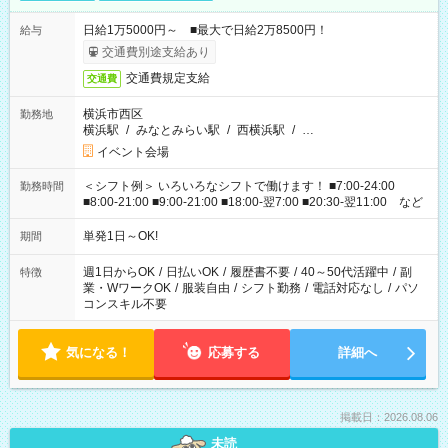
日給1万5000円～ ■最大で日給2万8500円！
給与
交通費別途支給あり
交通費規定支給
交通費
横浜市西区
勤務地
横浜駅
/
みなとみらい駅
/
西横浜駅
/
…
イベント会場
＜シフト例＞ いろいろなシフトで働けます！ ■7:00-24:00
勤務時間
■8:00-21:00 ■9:00-21:00 ■18:00-翌7:00 ■20:30-翌11:00 など
単発1日～OK!
期間
週1日からOK
/
日払いOK
/
履歴書不要
/
40～50代活躍中
/
副
特徴
業・WワークOK
/
服装自由
/
シフト勤務
/
電話対応なし
/
パソ
コンスキル不要
気になる！
応募する
詳細へ
掲載日：2026.08.06
未読