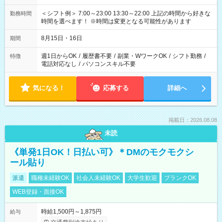
＜シフト例＞ 7:00～23:00 13:30～22:00 上記の時間から好きな
勤務時間
時間を選べます！ ※時間は変更となる可能性があります
8月15日・16日
期間
週1日からOK
/
履歴書不要
/
副業・WワークOK
/
シフト勤務
/
特徴
電話対応なし
/
パソコンスキル不要
気になる！
応募する
詳細へ
掲載日：2026.08.08
未読
《単発1日OK！日払い可》＊DMのモクモクシ
ール貼り
派遣
職種未経験OK
社会人未経験OK
大学生歓迎
ブランクOK
WEB登録・面接OK
時給1,500円～1,875円
給与