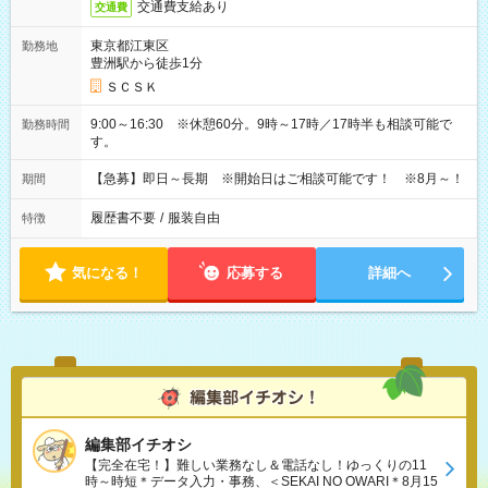
交通費支給あり
交通費
東京都江東区
勤務地
豊洲駅から徒歩1分
ＳＣＳＫ
9:00～16:30 ※休憩60分。9時～17時／17時半も相談可能で
勤務時間
す。
【急募】即日～長期 ※開始日はご相談可能です！ ※8月～！
期間
履歴書不要
/
服装自由
特徴
気になる！
応募する
詳細へ
編集部イチオシ
【完全在宅！】難しい業務なし＆電話なし！ゆっくりの11
時～時短＊データ入力・事務、＜SEKAI NO OWARI＊8月15