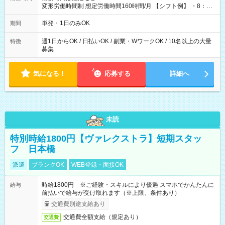
変形労働時間制 想定労働時間160時間/月 【シフト例】 ・8：00
～21：00
単発・1日のみOK
期間
週1日からOK / 日払いOK / 副業・WワークOK / 10名以上の大量
特徴
募集
気になる！
応募する
詳細へ
未読
特別時給1800円【ヴァレクストラ】短期スタッ
フ 日本橋
派遣
ブランクOK
WEB登録・面接OK
時給1800円 ※ご経験・スキルにより優遇 スマホでかんたんに
給与
前払いで給与が受け取れます（※上限、条件あり）
交通費別途支給あり
交通費全額支給（規定あり）
交通費