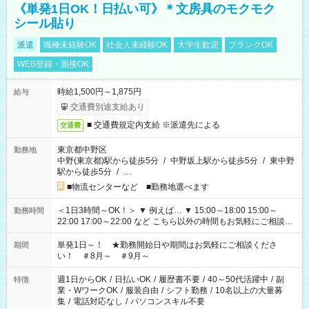
《単発1日OK！日払い可》＊文房具のモクモク
シール貼り
派遣
職種未経験OK
社会人未経験OK
大学生歓迎
ブランクOK
WEB登録・面接OK
時給1,500円～1,875円
給与
交通費別途支給あり
■ 交通費規定内支給 ※派遣先による
交通費
東京都中野区
勤務地
中野(東京都)駅から徒歩5分
/
中野坂上駅から徒歩5分
/
東中野
駅から徒歩5分
/
…
■物流センターなど ■勤務地選べます
＜1日3時間～OK！＞ ▼ 例えば… ▼ 15:00～18:00 15:00～
勤務時間
22:00 17:00～22:00 など こちら以外の時間もお気軽にご相談く
ださい！
単発1日～！ ★勤務開始日や期間はお気軽にご相談くださ
期間
い！ ＃8月～ ＃9月～
週1日からOK
/
日払いOK
/
履歴書不要
/
40～50代活躍中
/
副
特徴
業・WワークOK
/
服装自由
/
シフト勤務
/
10名以上の大量募
集
/
電話対応なし
/
パソコンスキル不要