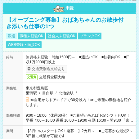
未読
【オープニング募集】おばあちゃんのお散歩付
き添いも仕事の1つ
派遣
職種未経験OK
社会人未経験OK
ブランクOK
WEB登録・面接OK
無資格未経験：時給1500円～ ■週払いOK ■扶養内OK ■日
給与
収1万2000円以上
交通費別途支給あり
交通費全額支給
交通費
東京都豊島区
勤務地
巣鴨駅
/
目白駅
/
北池袋駅
/
…
≪自宅からドアtoドアで30分以内！≫ご希望の勤務地を紹介
します。
9:00～18:00（休憩60分） ■ご希望があれば下記シフトもOK！
勤務時間
早番 7:00～16:00 遅番 10:00～19:00 夜勤 16:30～翌9:30 「家族
と休みを合わせたい」 「余裕を持って夕飯の準備がしたい」
「できれば残業はしたくない」 など、ご希望を教えてください
【8月中のスタートOK！急募！】2カ月～ ■ご応募から最短2～
期間
ね。 ※Wワーク希望の方へ 今ご覧のお仕事で希望する勤務時間
3日後に就業が可能です！