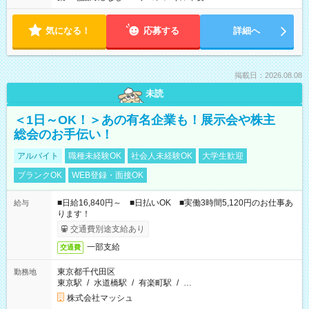
気になる！
応募する
詳細へ
掲載日：2026.08.08
未読
＜1日～OK！＞あの有名企業も！展示会や株主
総会のお手伝い！
アルバイト
職種未経験OK
社会人未経験OK
大学生歓迎
ブランクOK
WEB登録・面接OK
■日給16,840円～ ■日払いOK ■実働3時間5,120円のお仕事あ
給与
ります！
交通費別途支給あり
一部支給
交通費
東京都千代田区
勤務地
東京駅
/
水道橋駅
/
有楽町駅
/
…
株式会社マッシュ