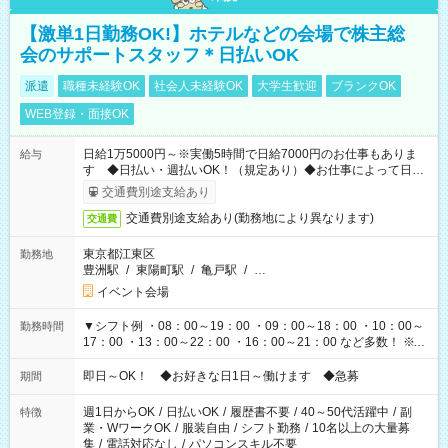
【激単1日勤務OK!】ホテルなどの会場で株主総
会のサポートスタッフ＊日払いOK
派遣
職種未経験OK
社会人未経験OK
大学生歓迎
ブランクOK
WEB登録・面接OK
日給1万5000円～※実働5時間で日給7000円のお仕事もありま
給与
す ◆日払い・週払いOK！（規定あり）◆お仕事によって日給
も異なります
交通費別途支給あり
交通費別途支給あり(勤務地により異なります)
交通費
東京都江東区
勤務地
豊洲駅
/
東陽町駅
/
亀戸駅
/
…
イベント会場
▼シフト例 ・08：00～19：00 ・09：00～18：00 ・10：00～
勤務時間
17：00 ・13：00～22：00 ・16：00～21：00 など多数！ ※お
仕事により勤務時間が異なります
即日～OK！ ◆お好きな日1日～働けます ◆急募
期間
週1日からOK
/
日払いOK
/
履歴書不要
/
40～50代活躍中
/
副
特徴
業・WワークOK
/
服装自由
/
シフト勤務
/
10名以上の大量募
集
/
電話対応なし
/
パソコンスキル不要