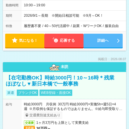
10:00～19:00
勤務時間
2026/9/1～長期 ※開始日相談可能 ※9月～OK！
期間
履歴書不要
/
40～50代活躍中
/
副業・WワークOK
/
服装自由
特徴
気になる！
応募する
詳細へ
掲載日：2026.08.07
未読
【在宅勤務OK】時給3000円！10～16時＊残業
ほぼなし▼新日本橋で一般事務
派遣
ブランクOK
WEB登録・面接OK
時給3000円 月収例 30万円 時給3000円×実働5h×週5日×4
給与
週 ※月収例を保証するものではありません。※給与即受取りサ
ービス利用可（利用条件有）
交通費別途支給あり
1ヶ月3万円を上限として実費支給
交通費
30万円～
月収例