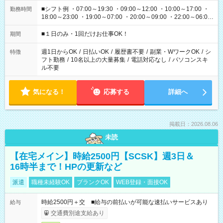
■シフト例 ・07:00～19:30 ・09:00～12:00 ・10:00～17:00 ・
勤務時間
18:00～23:00 ・19:00～07:00 ・20:00～09:00 ・22:00～06:00
etc ★最短で3時間で5,120円のお仕事から 15時間で2万円近く稼
げるお仕事も！ ご希望のお時間に合わせてご紹介！ ※シフトは
■１日のみ・1回だけお仕事OK！
期間
現場によって異なります。 ※勿論、休憩時間はあるのでご安心
ください！
週1日からOK
/
日払いOK
/
履歴書不要
/
副業・WワークOK
/
シ
特徴
フト勤務
/
10名以上の大量募集
/
電話対応なし
/
パソコンスキ
ル不要
気になる！
応募する
詳細へ
掲載日：2026.08.06
未読
【在宅メイン】時給2500円【SCSK】週3日＆
16時半まで！HPの更新など
派遣
職種未経験OK
ブランクOK
WEB登録・面接OK
時給2500円＋交 ■給与の前払いが可能な速払いサービスあり
給与
交通費別途支給あり