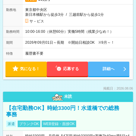
東京都中央区
勤務地
新日本橋駅から徒歩3分
/
三越前駅から徒歩1分
サ－ビス
10:00-16:00（休憩60分）実働5時間（残業少なめ！）
勤務時間
2026年09月01日～長期 ※開始日相談OK ※9月～！
期間
履歴書不要
特徴
気になる！
応募する
詳細へ
掲載日：2026.08.06
未読
【在宅勤務OK】時給3300円！水道橋での総務
事務
派遣
ブランクOK
WEB登録・面接OK