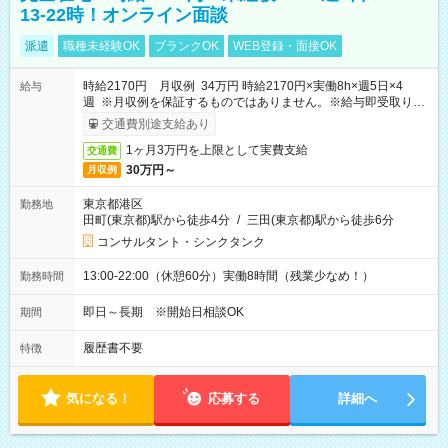
13-22時！オンライン面談
派遣
職種未経験OK
ブランクOK
WEB登録・面接OK
時給2170円 月収例 34万円 時給2170円×実働8h×週5日×4
給与
週 ※月収例を保証するものではありません。※給与即受取りサ
ービス利用可（利用条件有）
交通費別途支給あり
1ヶ月3万円を上限として実費支給
交通費
30万円～
月収例
東京都港区
勤務地
田町(東京都)駅から徒歩4分
/
三田(東京都)駅から徒歩6分
コンサルタント・シンクタンク
13:00-22:00（休憩60分）実働8時間（残業少なめ！）
勤務時間
即日～長期 ※開始日相談OK
期間
履歴書不要
特徴
気になる！
応募する
詳細へ