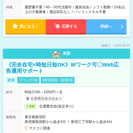
と、もう1つのお仕事の勤務時間。 合計で週40時間を超える場
合は応募できません。
履歴書不要
/
40～50代活躍中
/
服装自由
/
シフト勤務
/
10名以
特徴
上の大量募集
/
電話対応なし
/
パソコンスキル不要
気になる！
応募する
詳細へ
掲載日：2026.08.07
未読
《完全在宅×時短日短OK》Wワーク可〇Web広
告運用サポート
派遣
ブランクOK
WEB登録・面接OK
時給2100～2200円＋交
給与
交通費別途支給あり
交通費支給(規定有り)
交通費
東京都新宿区
勤務地
新宿御苑前駅から徒歩3分
/
新宿三丁目駅から徒歩4分
マスコミ関連