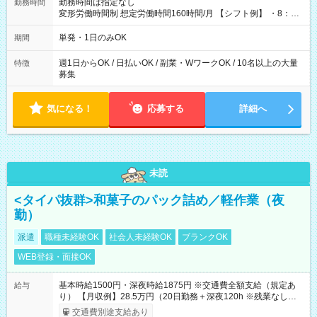
勤務時間は指定なし
勤務時間
変形労働時間制 想定労働時間160時間/月 【シフト例】 ・8：00
～21：00
単発・1日のみOK
期間
週1日からOK / 日払いOK / 副業・WワークOK / 10名以上の大量
特徴
募集
気になる！
応募する
詳細へ
未読
<タイパ抜群>和菓子のパック詰め／軽作業（夜
勤）
派遣
職種未経験OK
社会人未経験OK
ブランクOK
WEB登録・面接OK
基本時給1500円・深夜時給1875円 ※交通費全額支給（規定あ
給与
り） 【月収例】28.5万円（20日勤務＋深夜120h ※残業なしの場
合）
交通費別途支給あり