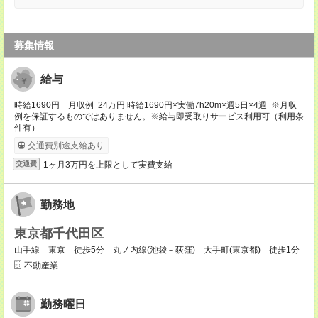
募集情報
給与
時給1690円 月収例 24万円 時給1690円×実働7h20m×週5日×4週 ※月収
例を保証するものではありません。※給与即受取りサービス利用可（利用条
件有）
交通費別途支給あり
1ヶ月3万円を上限として実費支給
交通費
勤務地
東京都千代田区
山手線 東京 徒歩5分 丸ノ内線(池袋－荻窪) 大手町(東京都) 徒歩1分
不動産業
勤務曜日