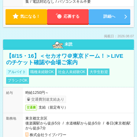
集
/
電話対応なし
/
パソコンスキル不要
気になる！
応募する
詳細へ
掲載日：2026.08.07
未読
【8/15・16】＜セカオワ＠東京ドーム！＞LIVE
のチケット確認や会場ご案内
アルバイト
職種未経験OK
社会人未経験OK
大学生歓迎
ブランクOK
時給1250円～
給与
交通費別途支給あり
支給（規定有り）
交通費
東京都文京区
勤務地
後楽園駅から徒歩5分
/
水道橋駅から徒歩5分
/
春日(東京都)駅
から徒歩7分
株式会社ライブパワー