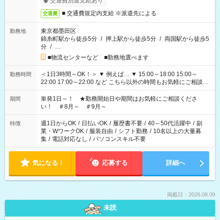
交通費別途支給あり
■ 交通費規定内支給 ※派遣先による
交通費
東京都墨田区
勤務地
錦糸町駅から徒歩5分
/
押上駅から徒歩5分
/
両国駅から徒歩5
分
/
…
■物流センターなど ■勤務地選べます
＜1日3時間～OK！＞ ▼ 例えば… ▼ 15:00～18:00 15:00～
勤務時間
22:00 17:00～22:00 など こちら以外の時間もお気軽にご相談く
ださい！
単発1日～！ ★勤務開始日や期間はお気軽にご相談くださ
期間
い！ ＃8月～ ＃9月～
週1日からOK
/
日払いOK
/
履歴書不要
/
40～50代活躍中
/
副
特徴
業・WワークOK
/
服装自由
/
シフト勤務
/
10名以上の大量募
集
/
電話対応なし
/
パソコンスキル不要
気になる！
応募する
詳細へ
掲載日：2026.08.09
未読