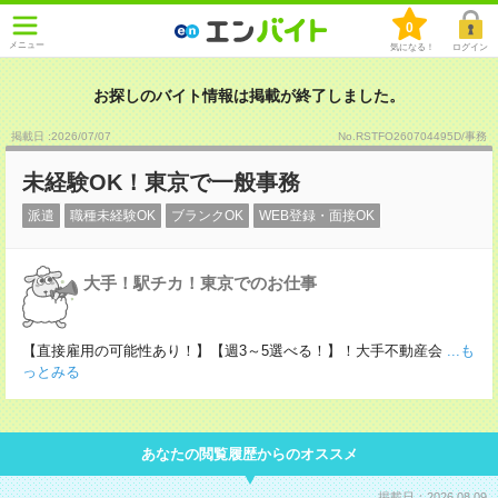
0
メニュー
気になる！
ログイン
お探しのバイト情報は掲載が終了しました。
掲載日 :2026
/
07
/
07
No.RSTFO260704495D/事務
未経験OK！東京で一般事務
派遣
職種未経験OK
ブランクOK
WEB登録・面接OK
大手！駅チカ！東京でのお仕事
【直接雇用の可能性あり！】【週3～5選べる！】！大手不動産会
...も
っとみる
あなたの閲覧履歴からのオススメ
掲載日：2026.08.09