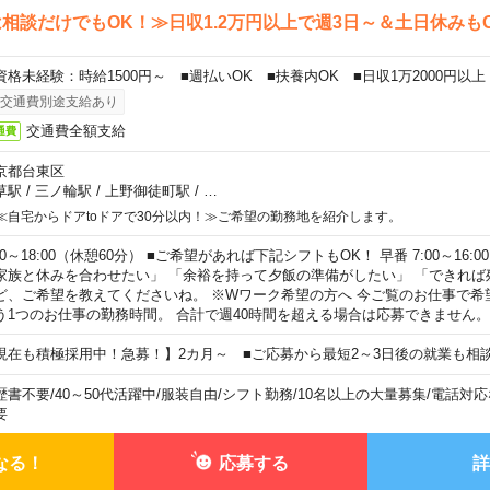
相談だけでもOK！≫日収1.2万円以上で週3日～＆土日休みも
資格未経験：時給1500円～ ■週払いOK ■扶養内OK ■日収1万2000円以上
交通費別途支給あり
交通費全額支給
通費
京都台東区
草駅
/
三ノ輪駅
/
上野御徒町駅
/
…
≪自宅からドアtoドアで30分以内！≫ご希望の勤務地を紹介します。
00～18:00（休憩60分） ■ご希望があれば下記シフトもOK！ 早番 7:00～16:00 遅
家族と休みを合わせたい」 「余裕を持って夕飯の準備がしたい」 「できれば
ど、ご希望を教えてくださいね。 ※Wワーク希望の方へ 今ご覧のお仕事で希
う1つのお仕事の勤務時間。 合計で週40時間を超える場合は応募できません。
現在も積極採用中！急募！】2カ月～ ■ご応募から最短2～3日後の就業も相
歴書不要
/
40～50代活躍中
/
服装自由
/
シフト勤務
/
10名以上の大量募集
/
電話対応
要
なる！
応募する
詳