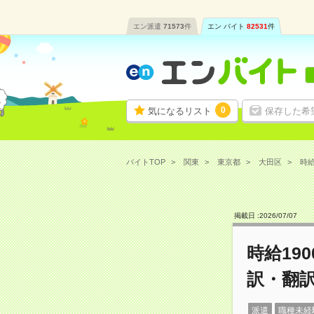
エン派遣
71573
件
エン バイト
82531
件
0
気になるリスト
保存した希
バイトTOP
関東
東京都
大田区
時給
掲載日 :
2026
/
07
/
07
時給19
訳・翻
派遣
職種未経