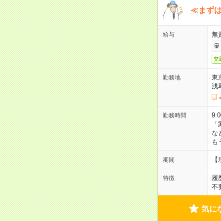
≪まずは
無
給与
交
東
勤務地
浅
9:
勤務時間
「
な
も
【
期間
履
特徴
不
気に