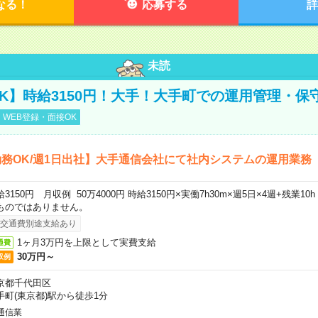
なる！
応募する
詳
未読
K】時給3150円！大手！大手町での運用管理・保
WEB登録・面接OK
務OK/週1日出社】大手通信会社にて社内システムの運用業務
給3150円 月収例 50万4000円 時給3150円×実働7h30m×週5日×4週+残業1
ものではありません。
交通費別途支給あり
1ヶ月3万円を上限として実費支給
通費
30万円～
収例
京都千代田区
手町(東京都)駅から徒歩1分
通信業