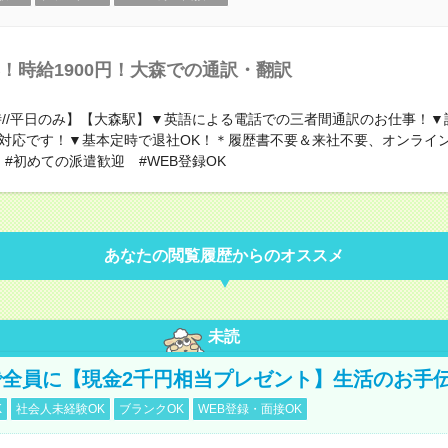
！時給1900円！大森での通訳・翻訳
定時//平日のみ】【大森駅】▼英語による電話での三者間通訳のお仕事！
対応です！▼基本定時で退社OK！＊履歴書不要＆来社不要、オンライ
 #初めての派遣歓迎 #WEB登録OK
あなたの閲覧履歴からのオススメ
未読
全員に【現金2千円相当プレゼント】生活のお手
K
社会人未経験OK
ブランクOK
WEB登録・面接OK