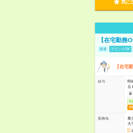
気に
【在宅勤務O
派遣
ブランクOK
【在宅勤
時
給与
る
交
月
東
勤務地
大