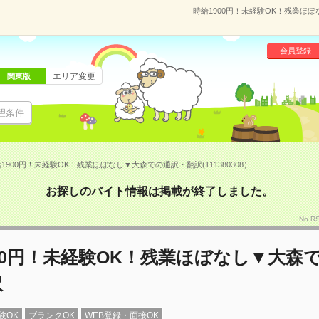
時給1900円！未経験OK！残業ほぼ
会員登録
エリア変更
関東版
望条件
1900円！未経験OK！残業ほぼなし▼大森での通訳・翻訳(111380308）
お探しのバイト情報は掲載が終了しました。
No.R
00円！未経験OK！残業ほぼなし▼大森
訳
験OK
ブランクOK
WEB登録・面接OK