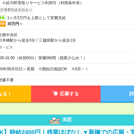
。※給与即受取りサービス利用可（利用条件有）
交通費別途支給あり
1ヶ月3万円を上限として実費支給
通費
30万円～
収例
京都中央区
日本橋駅から徒歩3分
/
三越前駅から徒歩1分
サ－ビス
0:00-16:00（休憩60分）実働5時間（残業少なめ！）
026年09月01日～長期 ※開始日相談OK ※9月～！
歴書不要
なる！
応募する
詳
未読
K】時給2400円！残業ほぼなし▼新橋での広報・宣