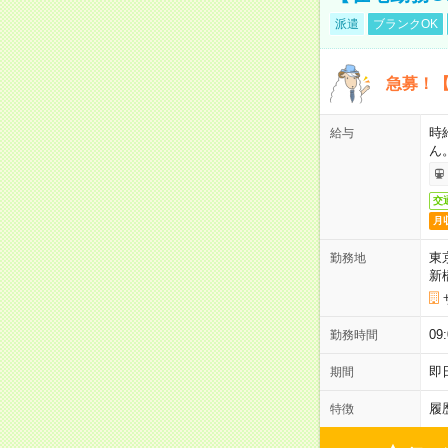
派遣
ブランクOK
急募！【
時
給与
ん
交
月
東
勤務地
新
0
勤務時間
即
期間
履
特徴