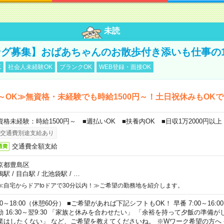
未読
グ募集】おばあちゃんのお散歩付き添いも仕事の
K
社会人未経験OK
ブランクOK
WEB登録・面接OK
～OK≫無資格・未経験でも時給1500円～！土日祝休みもOK
資格未経験：時給1500円～ ■週払いOK ■扶養内OK ■日収1万2000円以上
交通費別途支給あり
交通費全額支給
通費
京都豊島区
鴨駅
/
目白駅
/
北池袋駅
/
…
≪自宅からドアtoドアで30分以内！≫ご希望の勤務地を紹介します。
00～18:00（休憩60分） ■ご希望があれば下記シフトもOK！ 早番 7:00～16:00 遅
勤 16:30～翌9:30 「家族と休みを合わせたい」 「余裕を持って夕飯の準備
業はしたくない」 など、ご希望を教えてくださいね。 ※Wワーク希望の方へ