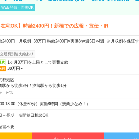
WEB登録・面接OK
在宅OK】時給2400円！新橋での広報・宣伝・IR
給2400円 月収例 38万円 時給2400円×実働8h×週5日×4週 ※月収例を保
。
交通費別途支給あり
1ヶ月3万円を上限として実費支給
通費
30万円～
収例
京都港区
橋駅から徒歩2分
/
汐留駅から徒歩1分
サ－ビス
9:00-18:00（休憩60分）実働8時間（残業少なめ！）
日～長期 ※開始日相談OK
歴書不要