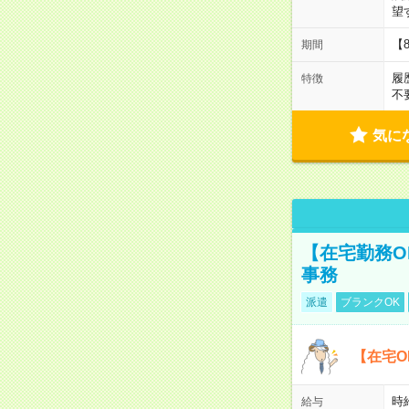
望
【
期間
履
特徴
不
気に
【在宅勤務O
事務
派遣
ブランクOK
【在宅O
時
給与