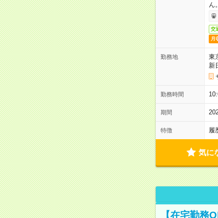
ん
交
月
東
勤務地
新
1
勤務時間
2
期間
履
特徴
気に
【在宅勤務O