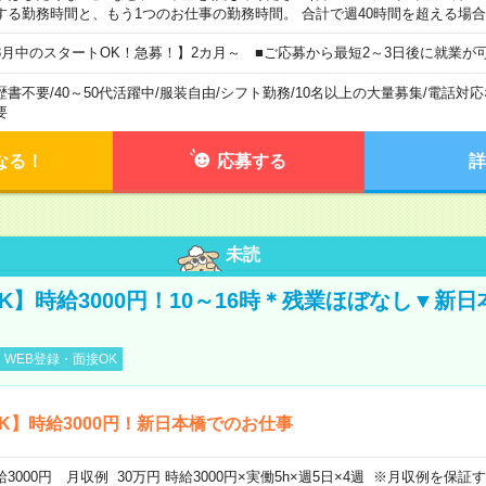
する勤務時間と、もう1つのお仕事の勤務時間。 合計で週40時間を超える場
8月中のスタートOK！急募！】2カ月～ ■ご応募から最短2～3日後に就業が
歴書不要
/
40～50代活躍中
/
服装自由
/
シフト勤務
/
10名以上の大量募集
/
電話対応
要
なる！
応募する
詳
未読
K】時給3000円！10～16時＊残業ほぼなし▼新
WEB登録・面接OK
K】時給3000円！新日本橋でのお仕事
給3000円 月収例 30万円 時給3000円×実働5h×週5日×4週 ※月収例を保