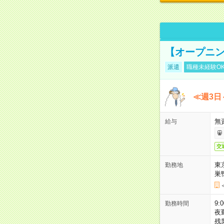
【オープニン
派遣
職種未経験O
≪週3日
無
給与
交
東
勤務地
巣
9:
勤務時間
夜
残