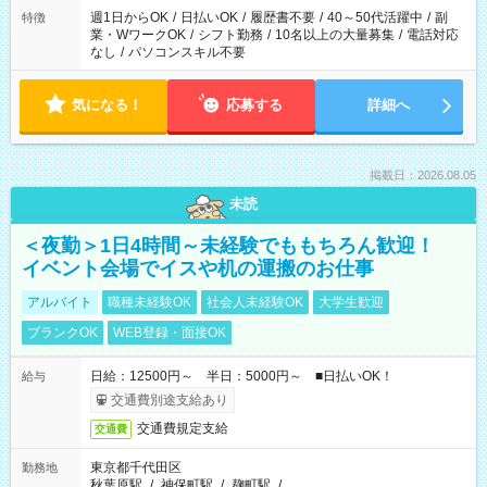
週1日からOK
/
日払いOK
/
履歴書不要
/
40～50代活躍中
/
副
特徴
業・WワークOK
/
シフト勤務
/
10名以上の大量募集
/
電話対応
なし
/
パソコンスキル不要
気になる！
応募する
詳細へ
掲載日：2026.08.05
未読
＜夜勤＞1日4時間～未経験でももちろん歓迎！
イベント会場でイスや机の運搬のお仕事
アルバイト
職種未経験OK
社会人未経験OK
大学生歓迎
ブランクOK
WEB登録・面接OK
日給：12500円～ 半日：5000円～ ■日払いOK！
給与
交通費別途支給あり
交通費規定支給
交通費
東京都千代田区
勤務地
秋葉原駅
/
神保町駅
/
麹町駅
/
…