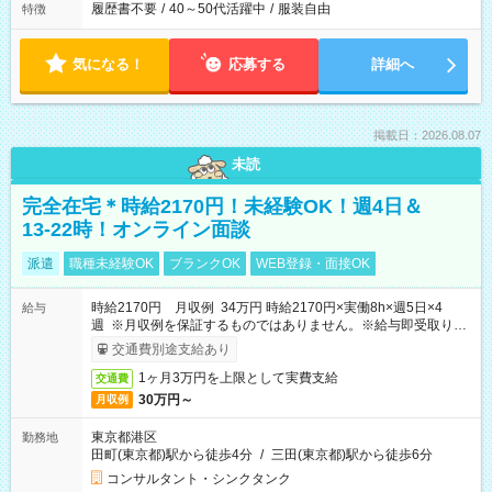
履歴書不要
/
40～50代活躍中
/
服装自由
特徴
気になる！
応募する
詳細へ
掲載日：2026.08.07
未読
完全在宅＊時給2170円！未経験OK！週4日＆
13-22時！オンライン面談
派遣
職種未経験OK
ブランクOK
WEB登録・面接OK
時給2170円 月収例 34万円 時給2170円×実働8h×週5日×4
給与
週 ※月収例を保証するものではありません。※給与即受取りサ
ービス利用可（利用条件有）
交通費別途支給あり
1ヶ月3万円を上限として実費支給
交通費
30万円～
月収例
東京都港区
勤務地
田町(東京都)駅から徒歩4分
/
三田(東京都)駅から徒歩6分
コンサルタント・シンクタンク