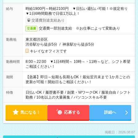
時給1900円～時給2100円 ▼日払い週払い可能！※規定有り
給与
▼1日6時間勤務で日収1万以上！
交通費別途支給あり
交通費一部別途支給 ※お仕事によって変動あり
交通費
東京都渋谷区
勤務地
渋谷駅から徒歩5分
/
神泉駅から徒歩5分
キレイなオフィスです
8:00～22:00 ▼1日4時間～ 10時～・11時～など、シフト希望
勤務時間
ご相談ください！
【急募】即日～短期も長期もOK！最短翌月末まで 1か月ごとの
期間
更新が可能！開始日もご相談ください！
日払いOK
/
履歴書不要
/
副業・WワークOK
/
服装自由
/
シフト
特徴
勤務
/
10名以上の大量募集
/
パソコンスキル不要
気になる！
応募する
詳細へ
掲載日：2026.08.07