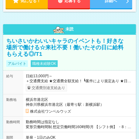
気になる！
応募する
詳細へ
未読
ちいさいかわいいキャラのイベントも！好きな
場所で働ける☆来社不要！働いたその日に給料
もらえる◎/T1
アルバイト
職種未経験OK
日給13,000円～
給与
＋交通費支給 ★交通費全額支給！ ┗案件により規定あり ★日払
いOK！（規定あり） ┗働いたその日に現金GET♪ お仕事後はコ
交通費別途支給あり
ンビニATMから 日払い分を引き落とせます！ 【試用期間】試
用期間なし
横浜市港北区
勤務地
神奈川県横浜市港北区（最寄り駅：新横浜駅）
株式会社ワンベルウッズ
勤務時間は指定なし
勤務時間
変形労働時間制 想定労働時間160時間/月 【シフト例】 ・8：00
～21：00
単発・1日のみOK
期間