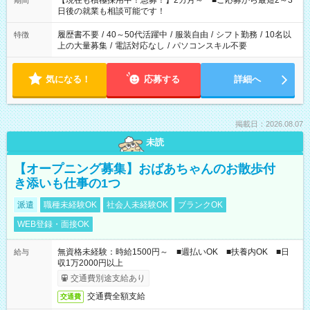
【現在も積極採用中！急募！】2カ月～ ■ご応募から最短2～3
期間
の方へ 今ご覧のお仕事で希望する勤務時間と、もう1つのお仕事
日後の就業も相談可能です！
の勤務時間。 合計で週40時間を超える場合は応募できません。
履歴書不要
/
40～50代活躍中
/
服装自由
/
シフト勤務
/
10名以
特徴
上の大量募集
/
電話対応なし
/
パソコンスキル不要
気になる！
応募する
詳細へ
掲載日：2026.08.07
未読
【オープニング募集】おばあちゃんのお散歩付
き添いも仕事の1つ
派遣
職種未経験OK
社会人未経験OK
ブランクOK
WEB登録・面接OK
無資格未経験：時給1500円～ ■週払いOK ■扶養内OK ■日
給与
収1万2000円以上
交通費別途支給あり
交通費全額支給
交通費