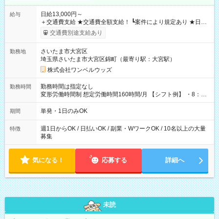
日給13,000円～
給与
＋交通費支給 ★交通費全額支給！ ┗案件により規定あり ★日払
いOK！（規定あり） ┗働いたその日に現金GET♪ お仕事後はコ
交通費別途支給あり
ンビニATMから 日払い分を引き落とせます！ 【試用期間】試
用期間なし
さいたま市大宮区
勤務地
埼玉県さいたま市大宮区錦町（最寄り駅：大宮駅）
株式会社ワンベルウッズ
勤務時間は指定なし
勤務時間
変形労働時間制 想定労働時間160時間/月 【シフト例】 ・8：00
～21：00
単発・1日のみOK
期間
週1日からOK / 日払いOK / 副業・WワークOK / 10名以上の大量
特徴
募集
気になる！
応募する
詳細へ
未読