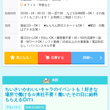
オフィス・学校など
20:00～24：00 22：00～翌7:00 …など1日4時間～OK！ その他
勤務時間
シフトもございます！ お気軽にご相談ください！
激短1日～OK！ ■もちろん即日スタートもOK！ ■曜日・日数
期間
はアナタ次第！
週1日からOK
/
日払いOK
/
履歴書不要
/
40～50代活躍中
/
副
特徴
業・WワークOK
/
シフト勤務
/
10名以上の大量募集
/
電話対応
なし
/
パソコンスキル不要
気になる！
応募する
詳細へ
未読
ちいさいかわいいキャラのイベントも！好きな
場所で働ける☆来社不要！働いたその日に給料
もらえる◎/T1
アルバイト
職種未経験OK