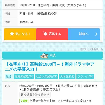
13:00-22:00（休憩60分）実働8時間（残業少なめ！）
勤務時間
即日～長期 ※開始日相談OK
期間
履歴書不要
特徴
気になる！
応募する
詳細へ
掲載日：2026.08.05
未読
【在宅あり】高時給1900円～！海外ドラマやア
ニメの字幕入力！
派遣
職種未経験OK
社会人未経験OK
大学生歓迎
ブランクOK
時給1900円～時給2100円 ▼日払い週払い可能！※規定有り
給与
▼1日6時間勤務で日収1万以上！
交通費別途支給あり
交通費一部別途支給 ※お仕事によって変動あり
交通費