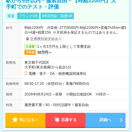
駅から5分以内＊服装自由＊【時給2200円】大
手町でのテスト・評価
派遣
ブランクOK
WEB登録・面接OK
時給2200円 月収例 37万9500円 時給2200円×実働7h45m×週5
給与
日×4週+残業15h ※月収例を保証するものではありません。
交通費別途支給あり
1ヶ月3万円を上限として実費支給
交通費
30万円～
月収例
東京都千代田区
勤務地
大手町(東京都)駅から徒歩1分
電機・電子・OA・精密機器関連商社
08:50-17:20（休憩45分）実働7時間45分
勤務時間
2026年08月24日～長期 ※開始日相談OK ※08月～
期間
履歴書不要
/
40～50代活躍中
/
服装自由
特徴
気になる！
応募する
詳細へ