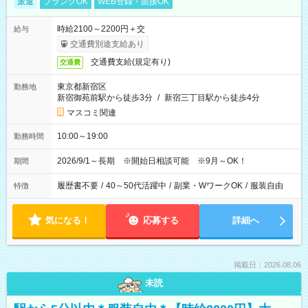
派遣
ブランクOK
WEB登録・面接OK
時給2100～2200円＋交
給与
交通費別途支給あり
交通費支給(規定有り)
交通費
東京都新宿区
勤務地
新宿御苑前駅から徒歩3分
/
新宿三丁目駅から徒歩4分
マスコミ関連
10:00～19:00
勤務時間
2026/9/1～長期 ※開始日相談可能 ※9月～OK！
期間
履歴書不要
/
40～50代活躍中
/
副業・WワークOK
/
服装自由
特徴
気になる！
応募する
詳細へ
掲載日：2026.08.06
未読