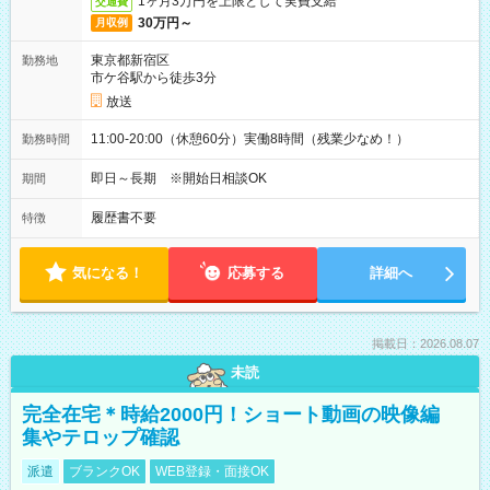
1ヶ月3万円を上限として実費支給
交通費
30万円～
月収例
東京都新宿区
勤務地
市ケ谷駅から徒歩3分
放送
11:00-20:00（休憩60分）実働8時間（残業少なめ！）
勤務時間
即日～長期 ※開始日相談OK
期間
履歴書不要
特徴
気になる！
応募する
詳細へ
掲載日：2026.08.07
未読
完全在宅＊時給2000円！ショート動画の映像編
集やテロップ確認
派遣
ブランクOK
WEB登録・面接OK