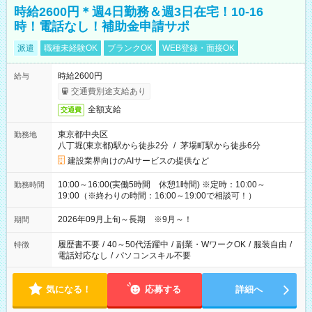
時給2600円＊週4日勤務＆週3日在宅！10-16
時！電話なし！補助金申請サポ
派遣
職種未経験OK
ブランクOK
WEB登録・面接OK
時給2600円
給与
交通費別途支給あり
全額支給
交通費
東京都中央区
勤務地
八丁堀(東京都)駅から徒歩2分
/
茅場町駅から徒歩6分
建設業界向けのAIサービスの提供など
10:00～16:00(実働5時間 休憩1時間) ※定時：10:00～
勤務時間
19:00（※終わりの時間：16:00～19:00で相談可！）
2026年09月上旬～長期 ※9月～！
期間
履歴書不要
/
40～50代活躍中
/
副業・WワークOK
/
服装自由
/
特徴
電話対応なし
/
パソコンスキル不要
気になる！
応募する
詳細へ