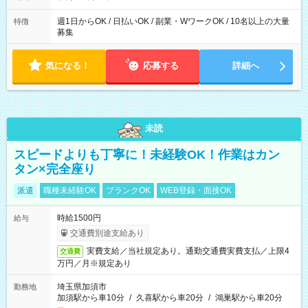
週1日からOK / 日払いOK / 副業・WワークOK / 10名以上の大量
特徴
募集
気になる！
応募する
詳細へ
未読
スピードよりも丁寧に！未経験OK！作業はカン
タン×完全座り
派遣
職種未経験OK
ブランクOK
WEB登録・面接OK
時給1500円
給与
交通費別途支給あり
実費支給／当社規定あり。通勤交通費実費支払／上限4
交通費
万円／月※規定あり
埼玉県加須市
勤務地
加須駅から車10分
/
久喜駅から車20分
/
鴻巣駅から車20分