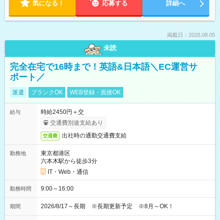
気になる！
応募する
詳細へ
掲載日：2026.08.05
未読
完全在宅で16時まで！英語&日本語＼EC運営サ
ポート／
派遣
ブランクOK
WEB登録・面接OK
時給2450円＋交
給与
交通費別途支給あり
出社時の通勤交通費支給
交通費
東京都港区
勤務地
六本木駅から徒歩3分
IT・Web・通信
9:00～16:00
勤務時間
2026/8/17～長期 ※長期更新予定 ※8月～OK！
期間