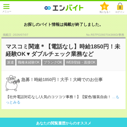
0
メニュー
気になる！
ログイン
お探しのバイト情報は掲載が終了しました。
掲載日 :2026
/
07
/
07
No.RSTFO260704366D/事務
マスコミ関連＊【電話なし】時給1850円！未
経験OK▼ダブルチェック業務など
派遣
職種未経験OK
ブランクOK
WEB登録・面接OK
急募！時給1850円！大手！大崎でのお仕事
【社外電話対応なし/人気のコツコツ事務！】【髪色/服装自由！
...も
っとみる
あなたの閲覧履歴からのオススメ