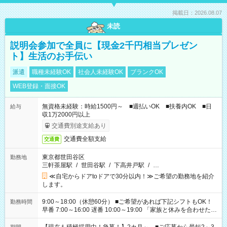
掲載日：2026.08.07
未読
説明会参加で全員に【現金2千円相当プレゼン
ト】生活のお手伝い
派遣
職種未経験OK
社会人未経験OK
ブランクOK
WEB登録・面接OK
無資格未経験：時給1500円～ ■週払いOK ■扶養内OK ■日
給与
収1万2000円以上
交通費別途支給あり
交通費全額支給
交通費
東京都世田谷区
勤務地
三軒茶屋駅
/
世田谷駅
/
下高井戸駅
/
…
≪自宅からドアtoドアで30分以内！≫ご希望の勤務地を紹介
します。
9:00～18:00（休憩60分） ■ご希望があれば下記シフトもOK！
勤務時間
早番 7:00～16:00 遅番 10:00～19:00 「家族と休みを合わせた
い」 「余裕を持って夕飯の準備がしたい」 「できれば残業はし
たくない」 など、ご希望を教えてくださいね。 ※Wワーク希望