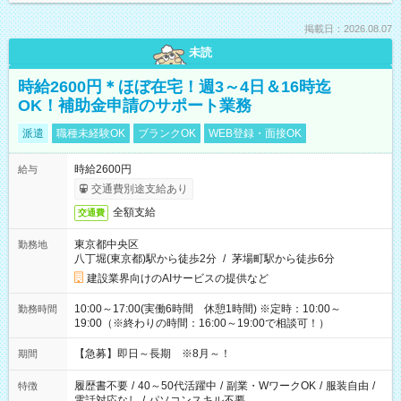
掲載日：2026.08.07
未読
時給2600円＊ほぼ在宅！週3～4日＆16時迄
OK！補助金申請のサポート業務
派遣
職種未経験OK
ブランクOK
WEB登録・面接OK
時給2600円
給与
交通費別途支給あり
全額支給
交通費
東京都中央区
勤務地
八丁堀(東京都)駅から徒歩2分
/
茅場町駅から徒歩6分
建設業界向けのAIサービスの提供など
10:00～17:00(実働6時間 休憩1時間) ※定時：10:00～
勤務時間
19:00（※終わりの時間：16:00～19:00で相談可！）
【急募】即日～長期 ※8月～！
期間
履歴書不要
/
40～50代活躍中
/
副業・WワークOK
/
服装自由
/
特徴
電話対応なし
/
パソコンスキル不要