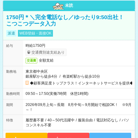
未読
1750円＊＼完全電話なし／ゆったり9:50出社！
こつこつデータ入力
派遣
WEB登録・面接OK
時給1750円
給与
交通費別途支給あり
全額支給
交通費
東京都中央区
勤務地
銀座駅から徒歩4分
/
有楽町駅から徒歩10分
◆顧客満足度トップクラス！インターネットサービスを提供◆
09:50～17:50(実働7時間 休憩1時間)
勤務時間
2026年09月上旬～長期 8月中旬～9月開始で相談OK！ ※9月
期間
～！
履歴書不要
/
40～50代活躍中
/
服装自由
/
電話対応なし
/
パソ
特徴
コンスキル不要