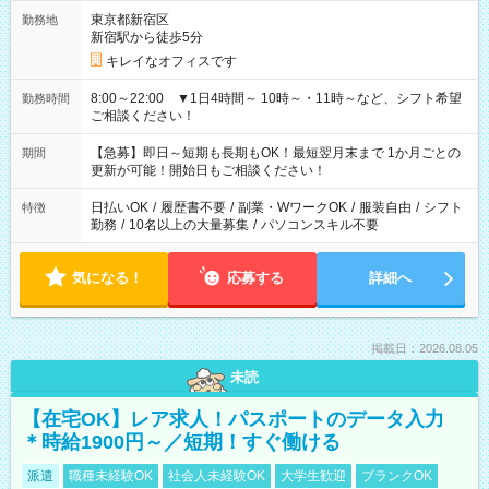
東京都新宿区
勤務地
新宿駅から徒歩5分
キレイなオフィスです
8:00～22:00 ▼1日4時間～ 10時～・11時～など、シフト希望
勤務時間
ご相談ください！
【急募】即日～短期も長期もOK！最短翌月末まで 1か月ごとの
期間
更新が可能！開始日もご相談ください！
日払いOK
/
履歴書不要
/
副業・WワークOK
/
服装自由
/
シフト
特徴
勤務
/
10名以上の大量募集
/
パソコンスキル不要
気になる！
応募する
詳細へ
掲載日：2026.08.05
未読
【在宅OK】レア求人！パスポートのデータ入力
＊時給1900円～／短期！すぐ働ける
派遣
職種未経験OK
社会人未経験OK
大学生歓迎
ブランクOK