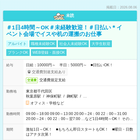
掲載日：2026.08.06
未読
＃1日4時間～OK＃未経験歓迎！＃日払い＊イ
ベント会場でイスや机の運搬のお仕事
アルバイト
職種未経験OK
社会人未経験OK
大学生歓迎
ブランクOK
WEB登録・面接OK
日給：10000円～ 半日：5000円～ ■日払いOK！
給与
交通費別途支給あり
交通費規定支給
交通費
東京都千代田区
勤務地
秋葉原駅
/
神保町駅
/
麹町駅
/
…
オフィス・学校など
09:00～18:00 09:00～13:00 20:00～24：00 22：00～31:00
勤務時間
20:00～24：00 22：00～翌7:00 …など1日4時間～OK！ その他
シフトもございます！ お気軽にご相談ください！
激短1日～OK！ ■もちろん即日スタートもOK！ ■曜日・日数
期間
はアナタ次第！