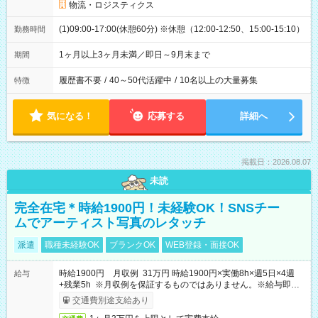
物流・ロジスティクス
(1)09:00-17:00(休憩60分) ※休憩（12:00-12:50、15:00-15:10）
勤務時間
1ヶ月以上3ヶ月未満／即日～9月末まで
期間
履歴書不要
/
40～50代活躍中
/
10名以上の大量募集
特徴
気になる！
応募する
詳細へ
掲載日：2026.08.07
未読
完全在宅＊時給1900円！未経験OK！SNSチー
ムでアーティスト写真のレタッチ
派遣
職種未経験OK
ブランクOK
WEB登録・面接OK
時給1900円 月収例 31万円 時給1900円×実働8h×週5日×4週
給与
+残業5h ※月収例を保証するものではありません。※給与即受
取りサービス利用可（利用条件有）
交通費別途支給あり