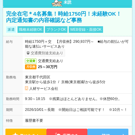
未読
完全在宅＊4名募集！時給1750円！未経験OK！
内定通知書の内容確認など事務
派遣
職種未経験OK
ブランクOK
WEB登録・面接OK
時給1750円＋交 【月収例】290,937円～ ■給与の前払いが可
給与
能な速払いサービスあり
交通費別途支給あり
交通費支給あり
交通費
25～30万円
月収例
東京都千代田区
勤務地
東京駅から徒歩1分
/
京橋(東京都)駅から徒歩5分
人材サービス会社
9:30～18:15 ※残業はほとんどありません。※休憩60分。
勤務時間
2026/10/01～長期 ※開始日はご相談可能です！ ※10月～！
期間
履歴書不要
特徴