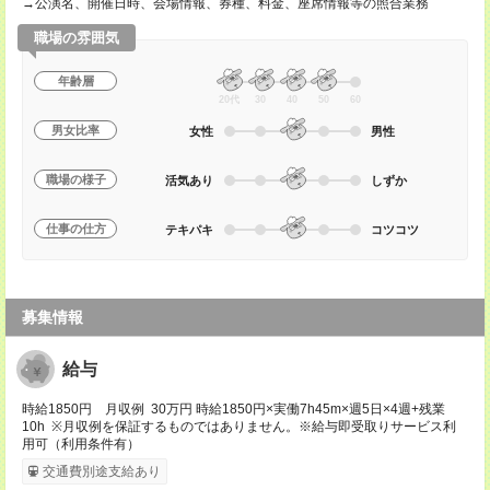
→公演名、開催日時、会場情報、券種、料金、座席情報等の照合業務
職場の雰囲気
年齢層
20代
30
40
50
60
男女比率
女性
男性
職場の様子
活気あり
しずか
仕事の仕方
テキパキ
コツコツ
募集情報
給与
時給1850円 月収例 30万円 時給1850円×実働7h45m×週5日×4週+残業
10h ※月収例を保証するものではありません。※給与即受取りサービス利
用可（利用条件有）
交通費別途支給あり