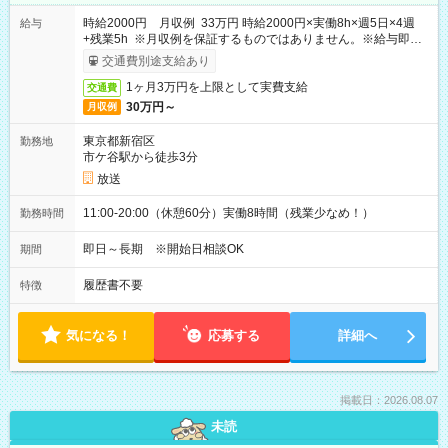
時給2000円 月収例 33万円 時給2000円×実働8h×週5日×4週
給与
+残業5h ※月収例を保証するものではありません。※給与即受
取りサービス利用可（利用条件有）
交通費別途支給あり
1ヶ月3万円を上限として実費支給
交通費
30万円～
月収例
東京都新宿区
勤務地
市ケ谷駅から徒歩3分
放送
11:00-20:00（休憩60分）実働8時間（残業少なめ！）
勤務時間
即日～長期 ※開始日相談OK
期間
履歴書不要
特徴
気になる！
応募する
詳細へ
掲載日：2026.08.07
未読