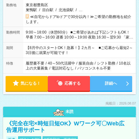
東京都豊島区
勤務地
巣鴨駅
/
目白駅
/
北池袋駅
/
…
≪自宅からドアtoドアで30分以内！≫ご希望の勤務地を紹介
します。
9:00～18:00（休憩60分） ■ご希望があれば下記シフトもOK！
勤務時間
早番 7:00～16:00 遅番 10:00～19:00 夜勤 16:30～翌9:30 「家族
と休みを合わせたい」 「余裕を持って夕飯の準備がしたい」
「できれば残業はしたくない」 など、ご希望を教えてください
【8月中のスタートOK！急募！】2カ月～ ■ご応募から最短2～
期間
ね。 ※Wワーク希望の方へ 今ご覧のお仕事で希望する勤務時間
3日後に就業が可能です！
と、もう1つのお仕事の勤務時間。 合計で週40時間を超える場
合は応募できません。
履歴書不要
/
40～50代活躍中
/
服装自由
/
シフト勤務
/
10名以
特徴
上の大量募集
/
電話対応なし
/
パソコンスキル不要
気になる！
応募する
詳細へ
掲載日：2026.08.07
未読
《完全在宅×時短日短OK》Wワーク可〇Web広
告運用サポート