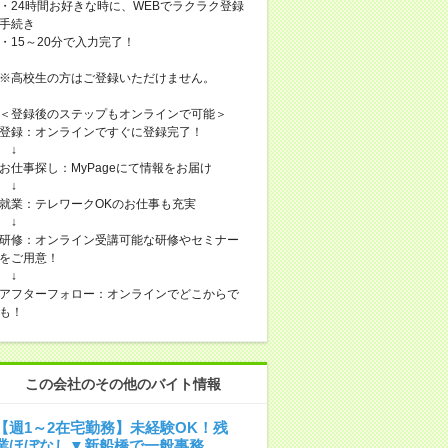
・24時間お好きな時に、WEBでラクラク登録
手続き
・15～20分で入力完了！
※高校生の方はご登録いただけません。
＜登録後のステップもオンラインで可能＞
登録：オンラインですぐに登録完了！
↓
お仕事探し：MyPageにて情報をお届け
↓
就業：テレワークOKのお仕事も充実
↓
研修：オンライン受講可能な研修やセミナー
をご用意！
↓
アフターフォロー：オンラインでどこからで
も！
この会社のその他のバイト情報
【週1～2在宅勤務】未経験OK！残
業ほぼなし▼新船橋で一般事務