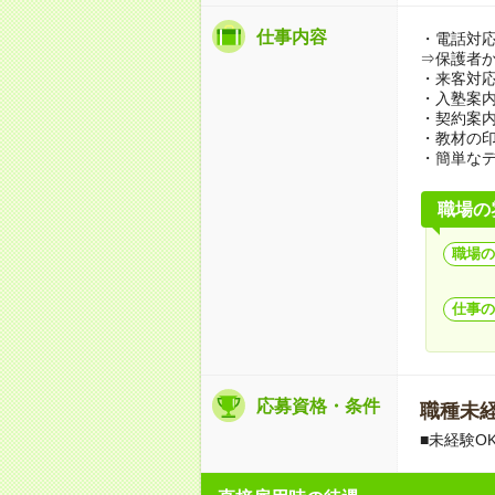
仕事内容
・電話対応(
⇒保護者
・来客対
・入塾案
・契約案
・教材の
・簡単なデ
職場の
職場の
仕事の
応募資格・条件
職種未経
■未経験O