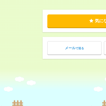
気に
メール
で送る