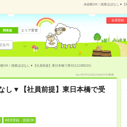
未経験OK！残業ほぼなし▼【社
会員登録
エリア変更
関東版
望条件
験OK！残業ほぼなし▼【社員前提】東日本橋で受付(111380215）
No.RSTFO260704007D/事務
ぼなし▼【社員前提】東日本橋で受
K
WEB登録・面接OK