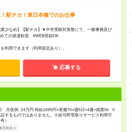
K！駅チカ！東日本橋でのお仕事
残業少なめ】【駅チカ】▼中学受験対策塾にて、一般事務及び
めての派遣歓迎 #WEB登録OK
スを利用できます（利用規定あり）。
応募する
円 月収例 24万円 時給1690円×実働7h×週5日×4週+残業5h ※
保証するものではありません。※給与即受取りサービス利用可
件有）
途支給あり