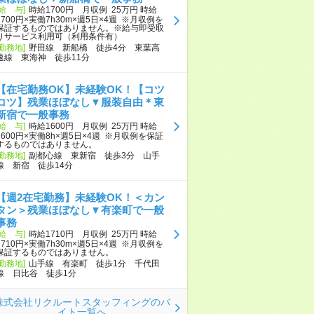
[給 与]
時給1700円 月収例 25万円 時給
1700円×実働7h30m×週5日×4週 ※月収例を
保証するものではありません。※給与即受取
りサービス利用可（利用条件有）
[勤務地]
野田線 新船橋 徒歩4分 東葉高
速線 東海神 徒歩11分
【在宅勤務OK】未経験OK！【コツ
コツ】残業ほぼなし▼服装自由＊東
新宿で一般事務
[給 与]
時給1600円 月収例 25万円 時給
1600円×実働8h×週5日×4週 ※月収例を保証
するものではありません。
[勤務地]
副都心線 東新宿 徒歩3分 山手
線 新宿 徒歩14分
【週2在宅勤務】未経験OK！＜カン
タン＞残業ほぼなし▼有楽町で一般
事務
[給 与]
時給1710円 月収例 25万円 時給
1710円×実働7h30m×週5日×4週 ※月収例を
保証するものではありません。
[勤務地]
山手線 有楽町 徒歩1分 千代田
線 日比谷 徒歩1分
株式会社リクルートスタッフィングのバ
イト一覧へ