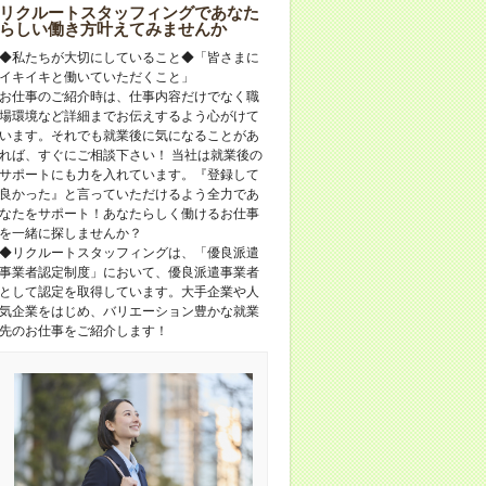
リクルートスタッフィングであなた
らしい働き方叶えてみませんか
◆私たちが大切にしていること◆「皆さまに
イキイキと働いていただくこと」
お仕事のご紹介時は、仕事内容だけでなく職
場環境など詳細までお伝えするよう心がけて
います。それでも就業後に気になることがあ
れば、すぐにご相談下さい！ 当社は就業後の
サポートにも力を入れています。『登録して
良かった』と言っていただけるよう全力であ
なたをサポート！あなたらしく働けるお仕事
を一緒に探しませんか？
◆リクルートスタッフィングは、「優良派遣
事業者認定制度」において、優良派遣事業者
として認定を取得しています。大手企業や人
気企業をはじめ、バリエーション豊かな就業
先のお仕事をご紹介します！