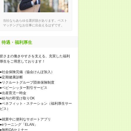
当社ならあらゆる選択肢があります。ベスト
マッチングなお仕事に出会えるはずです。
待遇・福利厚生
皆さまの働きやすさを支える、充実した福利
厚生をご用意しております！
●社会保険完備（協会けんぽ加入）
●定期健康診断
●リクルートグループ団体保険制度
●ベビーシッター割引サービス
●出産育児一時金
●給与の即受け取りOK
●ベネフィット・ステーション（福利厚生サー
ビス）
●就業中に便利なサポートアプリ
●eラーニング「ELAN」
●無料OAセミナー