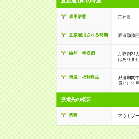
直接雇用時の待遇
雇用形態
正社員
直接雇用される時期
派遣勤務開
給与・年収例
月収例21
はありま
待遇・福利厚生
派遣期間
員として
派遣先の概要
業種
アウトソ