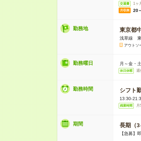
1ヶ
交通費
20
月収例
勤務地
東京都
浅草線 東
アウトソ
勤務曜日
月～金・土
週
休日休暇
勤務時間
シフト勤
13:30-
月
残業時間
期間
長期（3
【急募】即