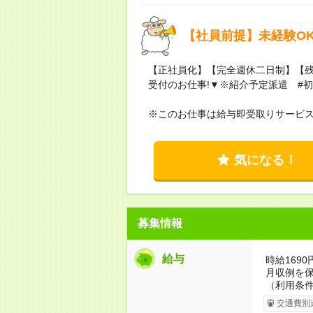
【社員前提】未経験O
【正社員化】【完全週休二日制】【
受付のお仕事!▼※紹介予定派遣 #初
※このお仕事は給与即受取りサービ
気になる！
募集情報
給与
時給1690
月収例を
（利用条
交通費別