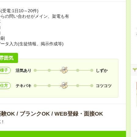
受電:1日10～20件)
からの問い合わせがメイン、架電も有
応
内
内
印刷
ータ入力(生徒情報、掲示作成等)
雰囲気
様子
活気あり
しずか
仕方
テキパキ
コツコツ
験OK / ブランクOK / WEB登録・面接OK
K！