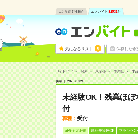
エン派遣
74686
件
エン バイト
82531
件
0
気になるリスト
保存した希
バイトTOP
関東
東京都
中央区
未経
掲載日 :
2026
/
07
/
26
未経験OK！残業ほ
付
受付
職種：
紹介予定派遣
職種未経験OK
ブランクO