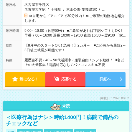
名古屋市千種区
勤務地
名古屋大学駅
/
千種駅
/
東山公園(愛知県)駅
/
…
≪自宅からドアtoドアで30分以内！≫ご希望の勤務地を紹介
します。
9:00～18:00（休憩60分） ■ご希望があれば下記シフトもOK！
勤務時間
早番 7:00～16:00 遅番 10:00～19:00 夜勤 16:30～翌9:30 「家族
と休みを合わせたい」 「余裕を持って夕飯の準備がしたい」
「できれば残業はしたくない」 など、ご希望を教えてください
【8月中のスタートOK！急募！】2カ月～ ■ご応募から最短2～
期間
ね。 ※Wワーク希望の方へ 今ご覧のお仕事で希望する勤務時間
3日後に就業が可能です！
と、もう1つのお仕事の勤務時間。 合計で週40時間を超える場
合は応募できません。
履歴書不要
/
40～50代活躍中
/
服装自由
/
シフト勤務
/
10名以
特徴
上の大量募集
/
電話対応なし
/
パソコンスキル不要
気になる！
応募する
詳細へ
掲載日：2026.08.02
未読
＜医療行為はナシ＞時給1400円！病院で備品の
チェックなど