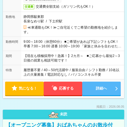
交通費全額支給（ガソリン代もOK！）
交通費
静岡県駿東郡
勤務地
長泉なめり駅
/
下土狩駅
≪車通勤もOK！≫ご自宅近くでご希望の勤務地を紹介しま
す。
9:00～18:00（休憩60分） ■ご希望があれば下記シフトもOK！
勤務時間
早番 7:00～16:00 遅番 10:00～19:00 「家族と休みを合わせた
い」 「余裕を持って夕飯の準備がしたい」 「できれば残業はし
たくない」 など、ご希望を教えてくださいね。 ※Wワーク希望
【現在も積極採用中！急募！】2カ月～ ■ご応募から最短2～3
期間
の方へ 今ご覧のお仕事で希望する勤務時間と、もう1つのお仕事
日後の就業も相談可能です！
の勤務時間。 合計で週40時間を超える場合は応募できません。
履歴書不要
/
40～50代活躍中
/
服装自由
/
シフト勤務
/
10名以
特徴
上の大量募集
/
電話対応なし
/
パソコンスキル不要
気になる！
応募する
詳細へ
掲載日：2026.08.05
未読
【オープニング募集】おばあちゃんのお散歩付