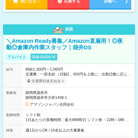
気になる！
応募する
詳細へ
未読
＼Amazon Ready募集／Amazon直雇用！◎夜
勤◎倉庫内作業スタッフ｜袋井DS
アルバイト
職種未経験OK
時給1,300円～1,560円
給与
交通費：一部支給 （日額2，450円を上限に、出勤日数に応じて
実費支給） ※22:00～翌5:00までは時給25%UP！ ■給与前払い
交通費別途支給あり
制度あり ※前払い額の上限あり、手数料無料（Amazon負担）
そのほか所定の条件が適用されます 【試用期間】試用期間なし
静岡県袋井市
勤務地
静岡県袋井市川井1408-1
アマゾンジャパン合同会社
シフト制
勤務時間
1日あたりの実働時間：最大8時間/日 シフト例 ・22時～0時 入
社後、就業可能シフトをご確認の上、申請してください。
週1日からOK / 10名以上の大量募集
特徴