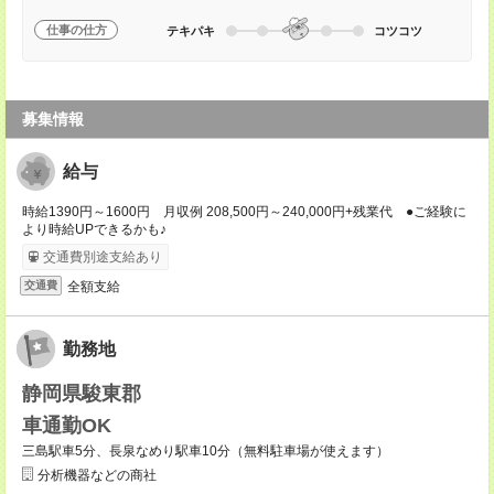
仕事の仕方
テキパキ
コツコツ
募集情報
給与
時給1390円～1600円 月収例 208,500円～240,000円+残業代 ●ご経験に
より時給UPできるかも♪
交通費別途支給あり
全額支給
交通費
勤務地
静岡県駿東郡
車通勤OK
三島駅車5分、長泉なめり駅車10分（無料駐車場が使えます）
分析機器などの商社