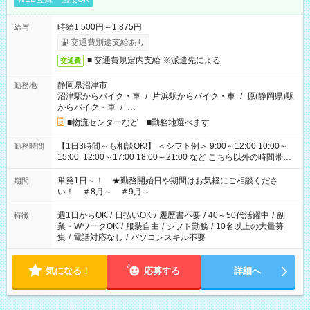
時給1,500円～1,875円
給与
交通費別途支給あり
■ 交通費規定内支給 ※派遣先による
交通費
静岡県沼津市
勤務地
沼津駅からバイク・車
/
片浜駅からバイク・車
/
原(静岡県)駅
からバイク・車
/
…
■物流センターなど ■勤務地選べます
【1日3時間～も相談OK!】 ＜シフト例＞ 9:00～12:00 10:00～
勤務時間
15:00 12:00～17:00 18:00～21:00 など こちら以外の時間帯も
お気軽にご相談ください！
単発1日～！ ★勤務開始日や期間はお気軽にご相談くださ
期間
い！ ＃8月～ ＃9月～
週1日からOK
/
日払いOK
/
履歴書不要
/
40～50代活躍中
/
副
特徴
業・WワークOK
/
服装自由
/
シフト勤務
/
10名以上の大量募
集
/
電話対応なし
/
パソコンスキル不要
気になる！
応募する
詳細へ