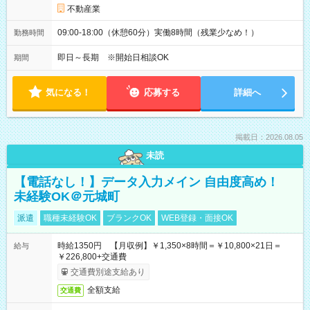
不動産業
09:00-18:00（休憩60分）実働8時間（残業少なめ！）
勤務時間
即日～長期 ※開始日相談OK
期間
気になる！
応募する
詳細へ
掲載日：2026.08.05
未読
【電話なし！】データ入力メイン 自由度高め！
未経験OK＠元城町
派遣
職種未経験OK
ブランクOK
WEB登録・面接OK
時給1350円 【月収例】￥1,350×8時間＝￥10,800×21日＝
給与
￥226,800+交通費
交通費別途支給あり
全額支給
交通費