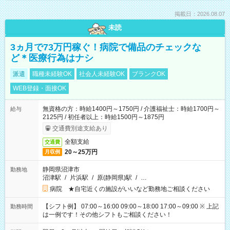
掲載日：2026.08.07
未読
3ヵ月で73万円稼ぐ！病院で備品のチェックな
ど＊医療行為はナシ
派遣
職種未経験OK
社会人未経験OK
ブランクOK
WEB登録・面接OK
無資格の方：時給1400円～1750円 / 介護福祉士：時給1700円～
給与
2125円 / 初任者以上：時給1500円～1875円
交通費別途支給あり
全額支給
交通費
20～25万円
月収例
静岡県沼津市
勤務地
沼津駅
/
片浜駅
/
原(静岡県)駅
/
…
病院 ★自宅近くの施設がいいなど勤務地ご相談ください
【シフト例】 07:00～16:00 09:00～18:00 17:00～09:00 ※ 上記
勤務時間
は一例です！その他シフトもご相談ください！