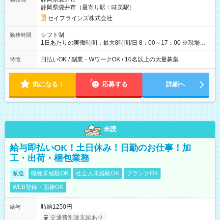
ダブルワークも可能です☺ ◎髪色、ピアス、タトゥーOK おしゃ
静岡県袋井市（最寄り駅：味美駅）
れも自由に楽しめます！ 【試用期間】試用期間あり 試用期間の
長さ：3ヶ月 雇用形態、給与は本採用時と同じです。
セイフラインズ株式会社
シフト制
勤務時間
1日あたりの実働時間：最大8時間/日 8：00～17：00 ※現場によ
っては多少時間は前後します ▶残業ほとんどなし！ ▶時間より
早く終わることの方が多いと思います。現場によっては午前中
日払いOK / 副業・WワークOK / 10名以上の大量募集
特徴
で終わってしまう場合も。その場合も日給は同額支給！ ▶ご希
望の方は夜勤（21:00～6:00）のお仕事も可能。
気になる！
応募する
詳細へ
未読
給与即払いOK！土日休み！日勤のお仕事！加
工・出荷・梱包業務
派遣
職種未経験OK
社会人未経験OK
ブランクOK
WEB登録・面接OK
時給1250円
給与
交通費別途支給あり