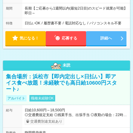
長期【ご応募から1週間以内(最短2日目)のスピード就業が可能】
期間
即日～
日払いOK
/
履歴書不要
/
電話対応なし
/
パソコンスキル不要
特徴
気になる！
応募する
詳細へ
未読
集合場所：浜松市【即内定出し×日払い】即ア
イス食べ放題！未経験でも高日給10600円スタ
ート♪
アルバイト
職種未経験OK
日給10,600円～18,500円
給与
◎交通費規定支給 ◎残業手当、出張手当 ◎夜勤の場合：22時～
翌5時は割増給与 ◎日払い・週払い可(希望者／条件有) ◎社食あ
交通費別途支給あり
り ＜月収例＞ 入社3か月：月収28万 入社1年：月収39万 ◎自分
のぺースで勤務可能 週2～OK！あなたの働き方と相談します♪
静岡県袋井市
勤務地