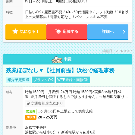
即日～2ヶ月以上 ■開始日の相談OK！
期間
日払いOK
/
履歴書不要
/
40～50代活躍中
/
シフト勤務
/
10名以
特徴
上の大量募集
/
電話対応なし
/
パソコンスキル不要
気になる！
応募する
詳細へ
掲載日：2026.08.07
未読
残業ほぼなし▼【社員前提】浜松で経理事務
紹介予定派遣
ブランクOK
WEB登録・面接OK
時給1530円 月収例 24万円 時給1530円×実働8h×週5日×4
給与
週 ※月収例を保証するものではありません。※給与即受取りサ
ービス利用可（利用条件有）
交通費別途支給あり
1ヶ月3万円を上限として実費支給
交通費
20～25万円
月収例
浜松市中央区
勤務地
浜松駅から徒歩8分
/
新浜松駅から徒歩6分