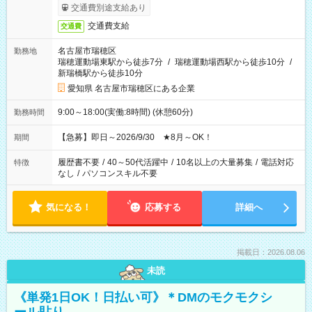
交通費別途支給あり
交通費支給
交通費
名古屋市瑞穂区
勤務地
瑞穂運動場東駅から徒歩7分
/
瑞穂運動場西駅から徒歩10分
/
新瑞橋駅から徒歩10分
愛知県 名古屋市瑞穂区にある企業
9:00～18:00(実働:8時間) (休憩60分)
勤務時間
【急募】即日～2026/9/30 ★8月～OK！
期間
履歴書不要
/
40～50代活躍中
/
10名以上の大量募集
/
電話対応
特徴
なし
/
パソコンスキル不要
気になる！
応募する
詳細へ
掲載日：2026.08.06
未読
《単発1日OK！日払い可》＊DMのモクモクシ