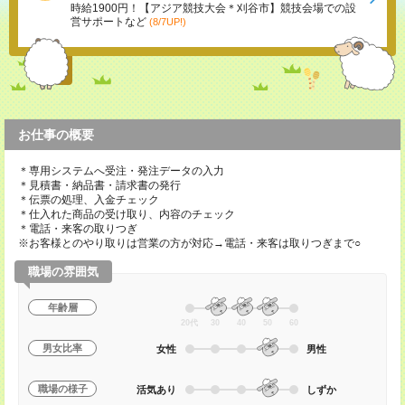
時給1900円！【アジア競技大会＊刈谷市】競技会場での設
営サポートなど
(8/7UP!)
お仕事の概要
＊専用システムへ受注・発注データの入力
＊見積書・納品書・請求書の発行
＊伝票の処理、入金チェック
＊仕入れた商品の受け取り、内容のチェック
＊電話・来客の取りつぎ
※お客様とのやり取りは営業の方が対応→電話・来客は取りつぎまで○
職場の雰囲気
年齢層
20代
30
40
50
60
男女比率
女性
男性
職場の様子
活気あり
しずか