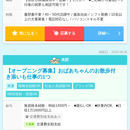
【現在も積極採用中！急募！】2カ月～ ■ご応募から最短2～3
期間
の方へ 今ご覧のお仕事で希望する勤務時間と、もう1つのお仕事
日後の就業も相談可能です！
の勤務時間。 合計で週40時間を超える場合は応募できません。
履歴書不要
/
40～50代活躍中
/
服装自由
/
シフト勤務
/
10名以
特徴
上の大量募集
/
電話対応なし
/
パソコンスキル不要
気になる！
応募する
詳細へ
掲載日：2026.08.06
未読
【オープニング募集】おばあちゃんのお散歩付
き添いも仕事の1つ
派遣
職種未経験OK
社会人未経験OK
ブランクOK
WEB登録・面接OK
無資格未経験：時給1450円～ ■週払いOK ■扶養内OK ■日
給与
収1万1600円以上
交通費別途支給あり
交通費全額支給
交通費