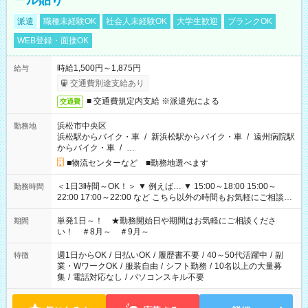
ール貼り
派遣
職種未経験OK
社会人未経験OK
大学生歓迎
ブランクOK
WEB登録・面接OK
時給1,500円～1,875円
給与
交通費別途支給あり
■ 交通費規定内支給 ※派遣先による
交通費
浜松市中央区
勤務地
浜松駅からバイク・車
/
新浜松駅からバイク・車
/
遠州病院駅
からバイク・車
/
…
■物流センターなど ■勤務地選べます
＜1日3時間～OK！＞ ▼ 例えば… ▼ 15:00～18:00 15:00～
勤務時間
22:00 17:00～22:00 など こちら以外の時間もお気軽にご相談く
ださい！
単発1日～！ ★勤務開始日や期間はお気軽にご相談くださ
期間
い！ ＃8月～ ＃9月～
週1日からOK
/
日払いOK
/
履歴書不要
/
40～50代活躍中
/
副
特徴
業・WワークOK
/
服装自由
/
シフト勤務
/
10名以上の大量募
集
/
電話対応なし
/
パソコンスキル不要