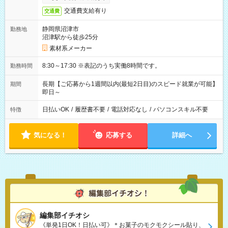
交通費支給有り
交通費
静岡県沼津市
勤務地
沼津駅から徒歩25分
素材系メーカー
8:30～17:30 ※表記のうち実働8時間です。
勤務時間
長期【ご応募から1週間以内(最短2日目)のスピード就業が可能】
期間
即日～
日払いOK
/
履歴書不要
/
電話対応なし
/
パソコンスキル不要
特徴
気になる！
応募する
詳細へ
編集部イチオシ
《単発1日OK！日払い可》＊お菓子のモクモクシール貼り、