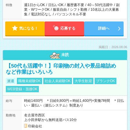
週1日からOK
/
日払いOK
/
履歴書不要
/
40～50代活躍中
/
副
特徴
業・WワークOK
/
服装自由
/
シフト勤務
/
10名以上の大量募
集
/
電話対応なし
/
パソコンスキル不要
気になる！
応募する
詳細へ
掲載日：2026.08.06
未読
【50代も活躍中！】印刷物の封入や景品箱詰め
など作業はいろいろ
派遣
職種未経験OK
社会人未経験OK
大学生歓迎
ブランクOK
WEB登録・面接OK
時給1400円 ＊日給9,800円＝時給1,400円×実働7時間 ＊日払
給与
い・週払い（速払システム）制度あり
名古屋市西区
勤務地
上小田井駅から無料送迎バス10分
印刷会社