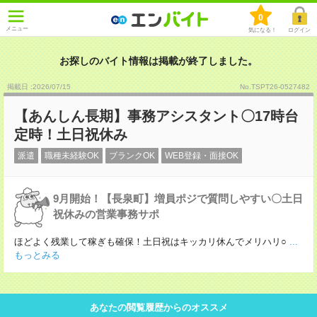
0
メニュー
気になる！
ログイン
お探しのバイト情報は掲載が終了しました。
掲載日 :2026
/
07
/
15
No.TSPT26-0527482
【あんしん長期】事務アシスタント〇17時台
定時！土日祝休み
派遣
職種未経験OK
ブランクOK
WEB登録・面接OK
9月開始！【長泉町】増員ポジで質問しやすい〇土日
祝休みの営業事務サポ
ほどよく残業して稼ぎも確保！土日祝はキッカリ休んでメリハリ○
...
もっとみる
あなたの閲覧履歴からのオススメ