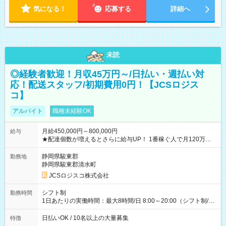
気になる！
応募する
詳細へ
未読
◎経験者歓迎！月収45万円～/日払い・週払い対
応！配送スタッフ/初期費用0円！【JCSロジス
コ】
アルバイト
職種未経験OK
月給450,000円～800,000円
給与
★配達個数が増えるとさらに給与UP！ 1番稼ぐ人で月120万ほ
ど！ ・主要都市エリア 月収55万円／週5日稼働 月収65万~112
万円／週6日稼働 ・地方郊外エリア 月収40万円／週5日稼働 月
静岡県駿東郡
勤務地
収40万円~50万円／週6日稼働 ＜モデルイメージ＞ ■月収50万
静岡県駿東郡清水町
円 (27歳男性/江東区在住)※元建築関係 1日150個配達×25日勤務
JCSロジスコ株式会社
(日休み) ■月収80万円(43歳男性/墨田区在住)※元営業 1日200個
配達×25日勤務(月休み) 【試用期間】試用期間なし
シフト制
勤務時間
1日あたりの実働時間：最大8時間/日 8:00～20:00（シフト制/実
働8時間） ※週5日勤務（場所次第では週4も有り） ※配達状況
によって時間外での勤務可能性有り ※案件により多少の前後あ
日払いOK / 10名以上の大量募集
特徴
り ※配達が完了次第、帰社OKです