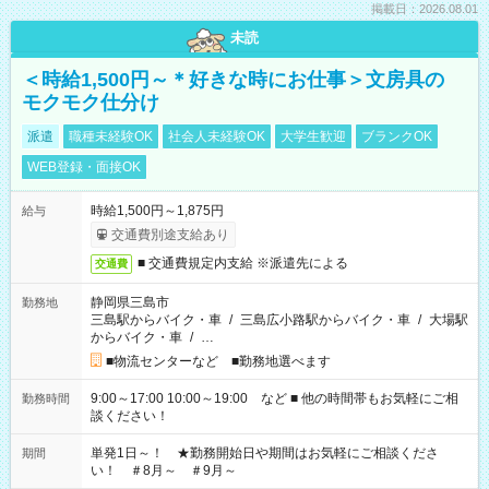
掲載日：2026.08.01
未読
＜時給1,500円～＊好きな時にお仕事＞文房具の
モクモク仕分け
派遣
職種未経験OK
社会人未経験OK
大学生歓迎
ブランクOK
WEB登録・面接OK
時給1,500円～1,875円
給与
交通費別途支給あり
■ 交通費規定内支給 ※派遣先による
交通費
静岡県三島市
勤務地
三島駅からバイク・車
/
三島広小路駅からバイク・車
/
大場駅
からバイク・車
/
…
■物流センターなど ■勤務地選べます
9:00～17:00 10:00～19:00 など ■ 他の時間帯もお気軽にご相
勤務時間
談ください！
単発1日～！ ★勤務開始日や期間はお気軽にご相談くださ
期間
い！ ＃8月～ ＃9月～