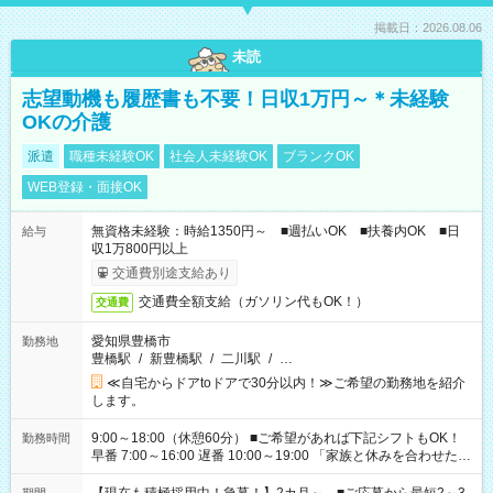
掲載日：2026.08.06
未読
志望動機も履歴書も不要！日収1万円～＊未経験
OKの介護
派遣
職種未経験OK
社会人未経験OK
ブランクOK
WEB登録・面接OK
無資格未経験：時給1350円～ ■週払いOK ■扶養内OK ■日
給与
収1万800円以上
交通費別途支給あり
交通費全額支給（ガソリン代もOK！）
交通費
愛知県豊橋市
勤務地
豊橋駅
/
新豊橋駅
/
二川駅
/
…
≪自宅からドアtoドアで30分以内！≫ご希望の勤務地を紹介
します。
9:00～18:00（休憩60分） ■ご希望があれば下記シフトもOK！
勤務時間
早番 7:00～16:00 遅番 10:00～19:00 「家族と休みを合わせた
い」 「余裕を持って夕飯の準備がしたい」 「できれば残業はし
たくない」 など、ご希望を教えてくださいね。 ※Wワーク希望