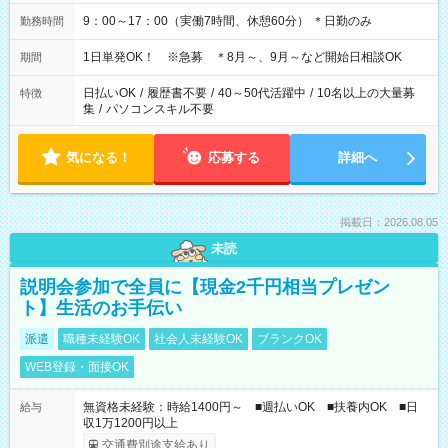
9：00～17：00（実働7時間、休憩60分） ＊日勤のみ
勤務時間
1日単発OK！ ※急募 ＊8月～、9月～など開始日相談OK
期間
日払いOK
/
履歴書不要
/
40～50代活躍中
/
10名以上の大量募
特徴
集
/
パソコンスキル不要
気になる！
応募する
詳細へ
掲載日：2026.08.05
未読
説明会参加で全員に【現金2千円相当プレゼン
ト】生活のお手伝い
派遣
職種未経験OK
社会人未経験OK
ブランクOK
WEB登録・面接OK
無資格未経験：時給1400円～ ■週払いOK ■扶養内OK ■日
給与
収1万1200円以上
交通費別途支給あり