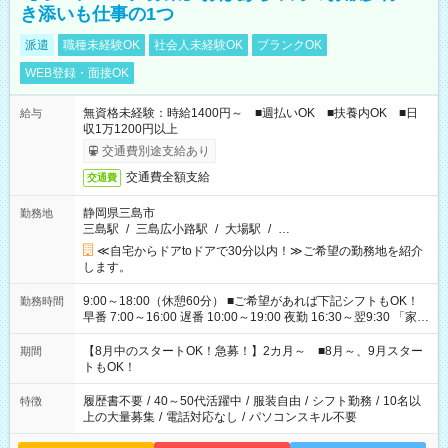
き添いも仕事の1つ
派遣
職種未経験OK
社会人未経験OK
ブランクOK
WEB登録・面接OK
無資格未経験：時給1400円～ ■週払いOK ■扶養内OK ■日
給与
収1万1200円以上
交通費別途支給あり
交通費全額支給
交通費
静岡県三島市
勤務地
三島駅
/
三島広小路駅
/
大場駅
/
…
≪自宅からドアtoドアで30分以内！≫ご希望の勤務地を紹介
します。
9:00～18:00（休憩60分） ■ご希望があれば下記シフトもOK！
勤務時間
早番 7:00～16:00 遅番 10:00～19:00 夜勤 16:30～翌9:30 「家族
と休みを合わせたい」 「余裕を持って夕飯の準備がしたい」
「できれば残業はしたくない」 など、ご希望を教えてください
【8月中のスタートOK！急募！】2カ月～ ■8月～、9月スター
期間
ね。 ※Wワーク希望の方へ 今ご覧のお仕事で希望する勤務時間
トもOK！
と、もう1つのお仕事の勤務時間。 合計で週40時間を超える場
合は応募できません。
履歴書不要
/
40～50代活躍中
/
服装自由
/
シフト勤務
/
10名以
特徴
上の大量募集
/
電話対応なし
/
パソコンスキル不要