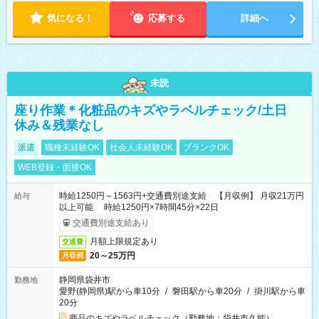
気になる！
応募する
詳細へ
未読
座り作業＊化粧品のキズやラベルチェック/土日
休み＆残業なし
派遣
職種未経験OK
社会人未経験OK
ブランクOK
WEB登録・面接OK
時給1250円～1563円+交通費別途支給 【月収例】 月収21万円
給与
以上可能 時給1250円×7時間45分×22日
交通費別途支給あり
月額上限規定あり
交通費
20～25万円
月収例
静岡県袋井市
勤務地
愛野(静岡県)駅から車10分
/
磐田駅から車20分
/
掛川駅から車
20分
商品のキズやラベルチェック（勤務地：袋井市久能）