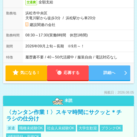
全額支給
交通費
浜松市中央区
勤務地
天竜川駅から徒歩3分
/
浜松駅から車20分
建設関連の会社
08:30～17:30(実働8時間 休憩1時間)
勤務時間
2026年09月上旬～長期 ※9月～！
期間
履歴書不要
/
40～50代活躍中
/
服装自由
/
電話対応なし
特徴
気になる！
応募する
詳細へ
掲載日：2026.08.05
未読
〈カンタン作業！〉スキマ時間にサクッと＊チ
ラシの仕分け
派遣
職種未経験OK
社会人未経験OK
大学生歓迎
ブランクOK
WEB登録・面接OK