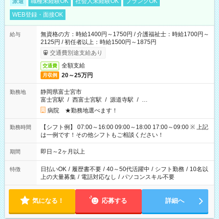
派遣
職種未経験OK
社会人未経験OK
ブランクOK
WEB登録・面接OK
無資格の方：時給1400円～1750円 / 介護福祉士：時給1700円～
給与
2125円 / 初任者以上：時給1500円～1875円
交通費別途支給あり
全額支給
交通費
20～25万円
月収例
静岡県富士宮市
勤務地
富士宮駅
/
西富士宮駅
/
源道寺駅
/
…
病院 ★勤務地選べます！
【シフト例】 07:00～16:00 09:00～18:00 17:00～09:00 ※ 上記
勤務時間
は一例です！その他シフトもご相談ください！
即日～2ヶ月以上
期間
日払いOK
/
履歴書不要
/
40～50代活躍中
/
シフト勤務
/
10名以
特徴
上の大量募集
/
電話対応なし
/
パソコンスキル不要
気になる！
応募する
詳細へ