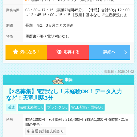
08：30～17：15（実働7時間45分） 【休憩】合計60分 12：00
勤務時間
～12：45 15：00～15：15 【残業】基本なし ※生産状況によ
り、1日1時間程度発生する可能性あり
長期 ※2、3ヵ月ごとの更新
期間
履歴書不要
/
電話対応なし
特徴
気になる！
応募する
詳細へ
掲載日：2026.08.02
未読
【2名募集】電話なし！未経験OK！データ入力
など！天竜川駅3分
派遣
職種未経験OK
ブランクOK
WEB登録・面接OK
時給1300円 ●月収例：218,400円（時給1,300円×8時間×21日
給与
間の場合）
交通費別途支給あり