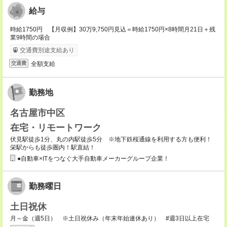
給与
時給1750円 【月収例】30万9,750円見込＝時給1750円×8時間月21日＋残
業9時間の場合
交通費別途支給あり
全額支給
交通費
勤務地
名古屋市中区
在宅・リモートワーク
伏見駅徒歩1分、丸の内駅徒歩5分 ※地下鉄桜通線を利用する方も便利！
栄駅からも徒歩圏内！駅直結！
●自動車×ITをつなぐ大手自動車メーカーグループ企業！
勤務曜日
土日祝休
月～金（週5日） ※土日祝休み（年末年始連休あり） #週3日以上在宅