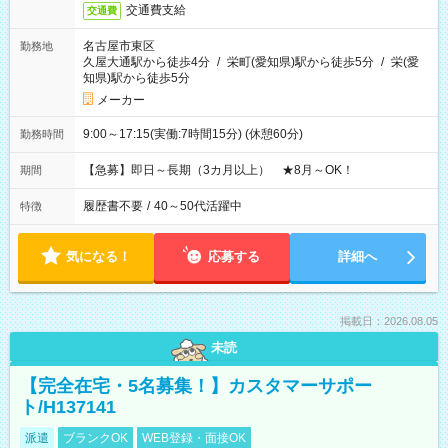
交通費支給
交通費
名古屋市東区
勤務地
久屋大通駅から徒歩4分
/
栄町(愛知県)駅から徒歩5分
/
栄(愛
知県)駅から徒歩5分
メーカー
9:00～17:15(実働:7時間15分) (休憩60分)
勤務時間
【急募】即日～長期（3カ月以上） ★8月～OK！
期間
履歴書不要
/
40～50代活躍中
特徴
気になる！
応募する
詳細へ
掲載日：2026.08.05
未読
【完全在宅・5名募集！】カスタマーサポー
ト/H137141
派遣
ブランクOK
WEB登録・面接OK