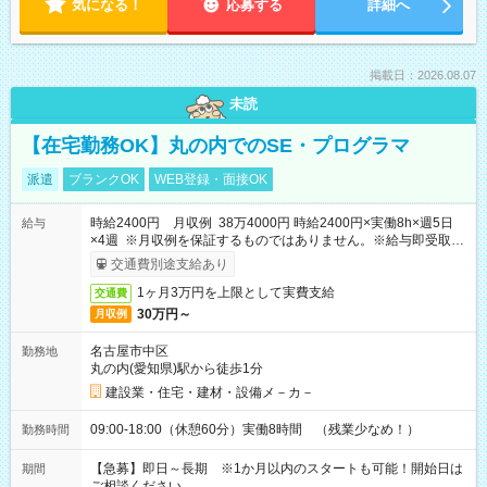
気になる！
応募する
詳細へ
掲載日：2026.08.07
未読
【在宅勤務OK】丸の内でのSE・プログラマ
派遣
ブランクOK
WEB登録・面接OK
時給2400円 月収例 38万4000円 時給2400円×実働8h×週5日
給与
×4週 ※月収例を保証するものではありません。※給与即受取り
サービス利用可（利用条件有）
交通費別途支給あり
1ヶ月3万円を上限として実費支給
交通費
30万円～
月収例
名古屋市中区
勤務地
丸の内(愛知県)駅から徒歩1分
建設業・住宅・建材・設備メ－カ－
09:00-18:00（休憩60分）実働8時間 （残業少なめ！）
勤務時間
【急募】即日～長期 ※1か月以内のスタートも可能！開始日は
期間
ご相談ください