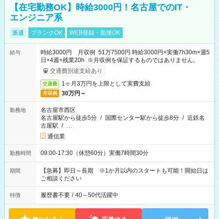
【在宅勤務OK】時給3000円！名古屋でのIT・
エンジニア系
派遣
ブランクOK
WEB登録・面接OK
時給3000円 月収例 51万7500円 時給3000円×実働7h30m×週5
給与
日×4週+残業20h ※月収例を保証するものではありません。
交通費別途支給あり
1ヶ月3万円を上限として実費支給
交通費
30万円～
月収例
名古屋市西区
勤務地
名古屋駅から徒歩5分
/
国際センター駅から徒歩8分
/
近鉄名
古屋駅
/
…
通信業
09:00-17:30（休憩60分）実働7時間30分
勤務時間
【急募】即日～長期 ※1か月以内のスタートも可能！開始日は
期間
ご相談ください
履歴書不要
/
40～50代活躍中
特徴