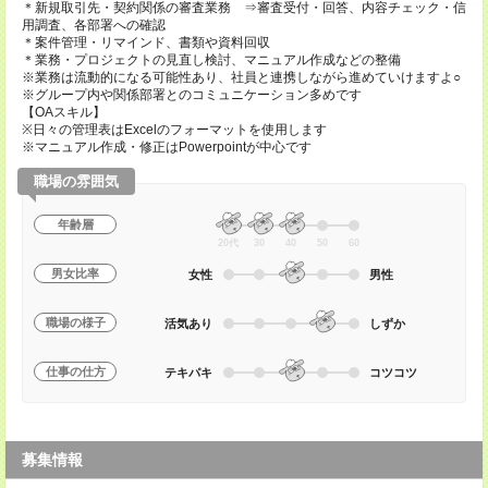
＊新規取引先・契約関係の審査業務 ⇒審査受付・回答、内容チェック・信
用調査、各部署への確認
＊案件管理・リマインド、書類や資料回収
＊業務・プロジェクトの見直し検討、マニュアル作成などの整備
※業務は流動的になる可能性あり、社員と連携しながら進めていけますよ○
※グループ内や関係部署とのコミュニケーション多めです
【OAスキル】
※日々の管理表はExcelのフォーマットを使用します
※マニュアル作成・修正はPowerpointが中心です
職場の雰囲気
年齢層
20代
30
40
50
60
男女比率
女性
男性
職場の様子
活気あり
しずか
仕事の仕方
テキパキ
コツコツ
募集情報