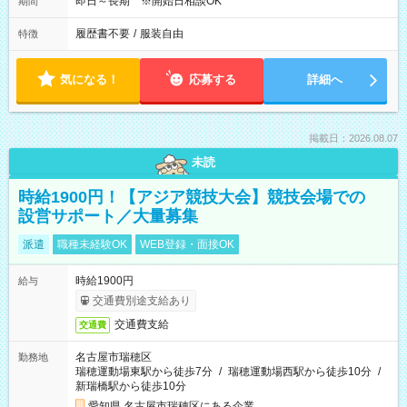
即日～長期 ※開始日相談OK
期間
履歴書不要
/
服装自由
特徴
気になる！
応募する
詳細へ
掲載日：2026.08.07
未読
時給1900円！【アジア競技大会】競技会場での
設営サポート／大量募集
派遣
職種未経験OK
WEB登録・面接OK
時給1900円
給与
交通費別途支給あり
交通費支給
交通費
名古屋市瑞穂区
勤務地
瑞穂運動場東駅から徒歩7分
/
瑞穂運動場西駅から徒歩10分
/
新瑞橋駅から徒歩10分
愛知県 名古屋市瑞穂区にある企業