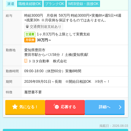
派遣
職種未経験OK
ブランクOK
WEB登録・面接OK
時給3000円 月収例 59万円 時給3000円×実働8h×週5日×4週
給与
+残業30h ※月収例を保証するものではありません。
交通費別途支給あり
1ヶ月3万円を上限として実費支給
交通費
30万円～
月収例
愛知県豊田市
勤務地
豊田市駅からバス58分
/
土橋(愛知県)駅
トヨタ自動車 株式会社
09:00-18:00（休憩60分）実働8時間
勤務時間
2026年09月01日～長期 ※開始日相談OK ※9月～！
期間
履歴書不要
特徴
気になる！
応募する
詳細へ
掲載日：2026.08.03