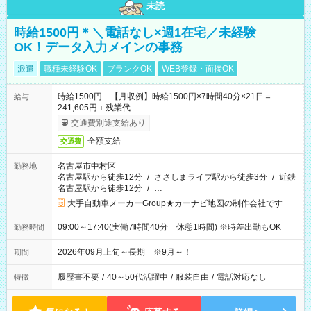
未読
時給1500円＊＼電話なし×週1在宅／未経験
OK！データ入力メインの事務
派遣
職種未経験OK
ブランクOK
WEB登録・面接OK
時給1500円 【月収例】時給1500円×7時間40分×21日＝
給与
241,605円＋残業代
交通費別途支給あり
全額支給
交通費
名古屋市中村区
勤務地
名古屋駅から徒歩12分
/
ささしまライブ駅から徒歩3分
/
近鉄
名古屋駅から徒歩12分
/
…
大手自動車メーカーGroup★カーナビ地図の制作会社です
09:00～17:40(実働7時間40分 休憩1時間) ※時差出勤もOK
勤務時間
2026年09月上旬～長期 ※9月～！
期間
履歴書不要
/
40～50代活躍中
/
服装自由
/
電話対応なし
特徴