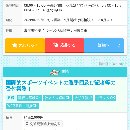
09:00～16:00(実働6時間 休憩1時間) ※その他、9：00～17：
勤務時間
00や～17：45までもOK！
2026年08月中旬～長期 9月開始は応相談！ ※8月～！
期間
履歴書不要
/
40～50代活躍中
/
服装自由
特徴
気になる！
応募する
詳細へ
掲載日：2026.08.06
未読
国際的スポーツイベントの選手団及び記者等の
受付業務！
派遣
職種未経験OK
社会人未経験OK
大学生歓迎
ブランクOK
WEB登録・面接OK
時給2,000円
給与
交通費別途支給あり