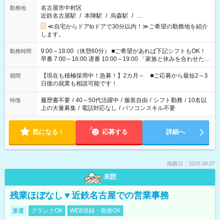
名古屋市中村区
勤務地
近鉄名古屋駅
/
本陣駅
/
烏森駅
/
…
≪自宅からドアtoドアで30分以内！≫ご希望の勤務地を紹介
します。
9:00～18:00（休憩60分） ■ご希望があれば下記シフトもOK！
勤務時間
早番 7:00～16:00 遅番 10:00～19:00 「家族と休みを合わせた
い」 「余裕を持って夕飯の準備がしたい」 「できれば残業はし
たくない」 など、ご希望を教えてくださいね。 ※Wワーク希望
【現在も積極採用中！急募！】2カ月～ ■ご応募から最短2～3
期間
の方へ 今ご覧のお仕事で希望する勤務時間と、もう1つのお仕事
日後の就業も相談可能です！
の勤務時間。 合計で週40時間を超える場合は応募できません。
履歴書不要
/
40～50代活躍中
/
服装自由
/
シフト勤務
/
10名以
特徴
上の大量募集
/
電話対応なし
/
パソコンスキル不要
気になる！
応募する
詳細へ
掲載日：2026.08.07
未読
残業ほぼなし▼近鉄名古屋での営業事務
派遣
ブランクOK
WEB登録・面接OK