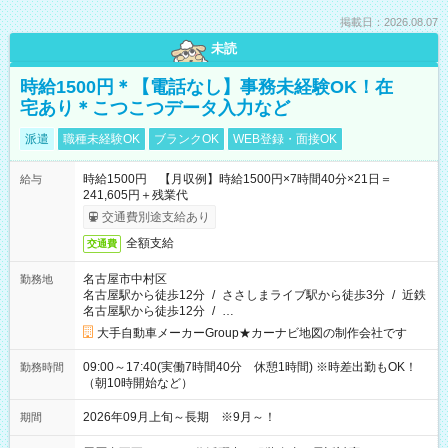
掲載日：2026.08.07
未読
時給1500円＊【電話なし】事務未経験OK！在
宅あり＊こつこつデータ入力など
派遣
職種未経験OK
ブランクOK
WEB登録・面接OK
時給1500円 【月収例】時給1500円×7時間40分×21日＝
給与
241,605円＋残業代
交通費別途支給あり
全額支給
交通費
名古屋市中村区
勤務地
名古屋駅から徒歩12分
/
ささしまライブ駅から徒歩3分
/
近鉄
名古屋駅から徒歩12分
/
…
大手自動車メーカーGroup★カーナビ地図の制作会社です
09:00～17:40(実働7時間40分 休憩1時間) ※時差出勤もOK！
勤務時間
（朝10時開始など）
2026年09月上旬～長期 ※9月～！
期間