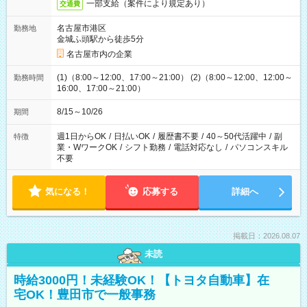
一部支給（案件により規定あり）
交通費
名古屋市港区
勤務地
金城ふ頭駅から徒歩5分
名古屋市内の企業
(1)（8:00～12:00、17:00～21:00） (2)（8:00～12:00、12:00～
勤務時間
16:00、17:00～21:00）
8/15～10/26
期間
週1日からOK
/
日払いOK
/
履歴書不要
/
40～50代活躍中
/
副
特徴
業・WワークOK
/
シフト勤務
/
電話対応なし
/
パソコンスキル
不要
気になる！
応募する
詳細へ
掲載日：2026.08.07
未読
時給3000円！未経験OK！【トヨタ自動車】在
宅OK！豊田市で一般事務