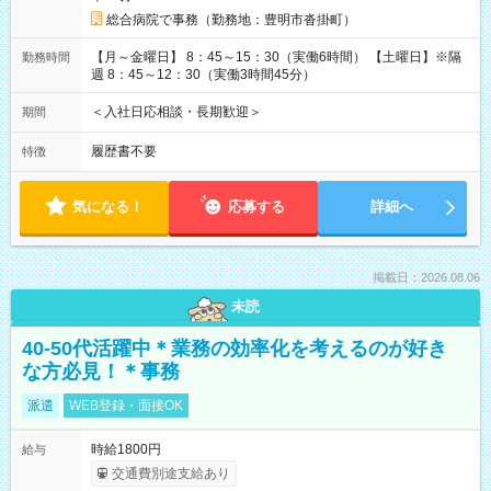
総合病院で事務（勤務地：豊明市沓掛町）
【月～金曜日】 8：45～15：30（実働6時間） 【土曜日】※隔
勤務時間
週 8：45～12：30（実働3時間45分）
＜入社日応相談・長期歓迎＞
期間
履歴書不要
特徴
気になる！
応募する
詳細へ
掲載日：2026.08.06
未読
40-50代活躍中＊業務の効率化を考えるのが好き
な方必見！＊事務
派遣
WEB登録・面接OK
時給1800円
給与
交通費別途支給あり