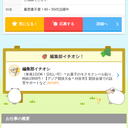
履歴書不要
/
40～50代活躍中
特徴
気になる！
応募する
詳細へ
編集部イチオシ
《単発1日OK！日払い可》＊お菓子のモクモクシール貼り、
時給1900円！【アジア競技大会＊刈谷市】競技会場での設
営サポートなど
(8/7UP!)
お仕事の概要