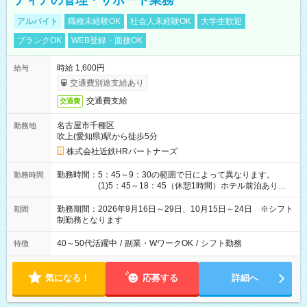
ティアの管理・サポート業務
アルバイト
職種未経験OK
社会人未経験OK
大学生歓迎
ブランクOK
WEB登録・面接OK
時給 1,600円
給与
交通費別途支給あり
交通費支給
交通費
名古屋市千種区
勤務地
吹上(愛知県)駅から徒歩5分
株式会社近鉄HRパートナーズ
勤務時間：5：45～9：30の範囲で日によって異なります。
勤務時間
(1)5：45～18：45（休憩1時間）ホテル前泊あり！
(2)6：00～19：00（休憩1時間）ホテル前泊あり！
(3)6：45～19：45（休憩1時間） (4)7：
勤務期間：2026年9月16日～29日、10月15日～24日 ※シフト
期間
30～20：30（休憩1時間） (5)8：30～18：00（休憩
制勤務となります
1時間） (6)9：30～21：30（休憩1時間）
40～50代活躍中
/
副業・WワークOK
/
シフト勤務
特徴
気になる！
応募する
詳細へ