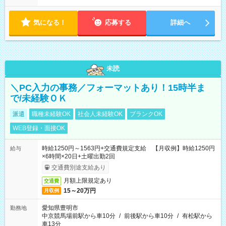
全件完了で業務終了
気になる！
応募する
詳細へ
未読
＼PC入力の事務／フォーマットあり！15時半ま
で/未経験ＯＫ
派遣
職種未経験OK
社会人未経験OK
ブランクOK
WEB登録・面接OK
時給1250円～1563円+交通費規定支給 【月収例】時給1250円
給与
×6時間×20日+土曜出勤2回
交通費別途支給あり
月額上限規定あり
交通費
15～20万円
月収例
愛知県豊明市
勤務地
中京競馬場前駅から車10分
/
前後駅から車10分
/
有松駅から
車13分