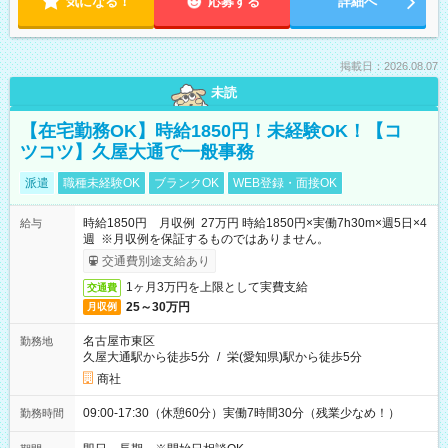
気になる！
応募する
詳細へ
掲載日：2026.08.07
未読
【在宅勤務OK】時給1850円！未経験OK！【コ
ツコツ】久屋大通で一般事務
派遣
職種未経験OK
ブランクOK
WEB登録・面接OK
時給1850円 月収例 27万円 時給1850円×実働7h30m×週5日×4
給与
週 ※月収例を保証するものではありません。
交通費別途支給あり
1ヶ月3万円を上限として実費支給
交通費
25～30万円
月収例
名古屋市東区
勤務地
久屋大通駅から徒歩5分
/
栄(愛知県)駅から徒歩5分
商社
09:00-17:30（休憩60分）実働7時間30分（残業少なめ！）
勤務時間