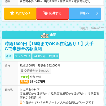
履歴書不要
/
40～50代活躍中
/
服装自由
/
電話対応なし
特徴
気になる！
応募する
詳細へ
掲載日：2026.08.07
未読
時給1600円【16時までOK＆在宅あり！】大手
Gで事務＠名駅直結
派遣
ブランクOK
WEB登録・面接OK
時給1600円 月収例 192,000円
給与
交通費別途支給あり
全額支給
交通費
15～20万円
月収例
名古屋市中村区
勤務地
名古屋駅から徒歩5分
/
近鉄名古屋駅から徒歩5分
/
名鉄名古
屋駅から徒歩5分
＼働きやすい！をサポート／大手総合商社グループです