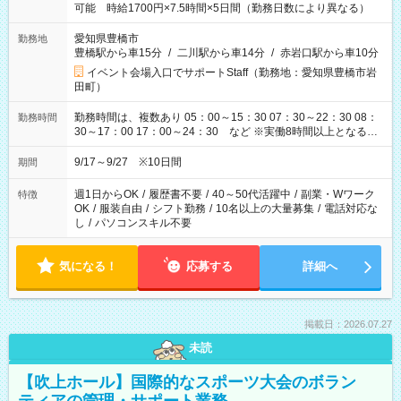
可能 時給1700円×7.5時間×5日間（勤務日数により異なる）
愛知県豊橋市
勤務地
豊橋駅から車15分
/
二川駅から車14分
/
赤岩口駅から車10分
イベント会場入口でサポートStaff（勤務地：愛知県豊橋市岩
田町）
勤務時間は、複数あり 05：00～15：30 07：30～22：30 08：
勤務時間
30～17：00 17：00～24：30 など ※実働8時間以上となる勤
務もあります。 【休憩】60分+他休憩あり 交替で取得します。
安全面に配慮しこまめな休憩があります。
9/17～9/27 ※10日間
期間
週1日からOK
/
履歴書不要
/
40～50代活躍中
/
副業・Wワーク
特徴
OK
/
服装自由
/
シフト勤務
/
10名以上の大量募集
/
電話対応な
し
/
パソコンスキル不要
気になる！
応募する
詳細へ
掲載日：2026.07.27
未読
【吹上ホール】国際的なスポーツ大会のボラン