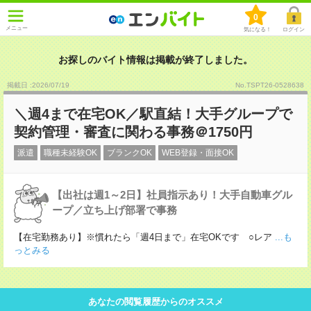
0
メニュー
気になる！
ログイン
お探しのバイト情報は掲載が終了しました。
掲載日 :2026
/
07
/
19
No.TSPT26-0528638
＼週4まで在宅OK／駅直結！大手グループで
契約管理・審査に関わる事務＠1750円
派遣
職種未経験OK
ブランクOK
WEB登録・面接OK
【出社は週1～2日】社員指示あり！大手自動車グル
ープ／立ち上げ部署で事務
【在宅勤務あり】※慣れたら「週4日まで」在宅OKです ○レア
...も
っとみる
あなたの閲覧履歴からのオススメ