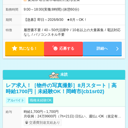
9:00～18:00(実働:8時間) (休憩60分)
勤務時間
【急募】即日～2026/9/30 ★8月～OK！
期間
履歴書不要
/
40～50代活躍中
/
10名以上の大量募集
/
電話対応
特徴
なし
/
パソコンスキル不要
気になる！
応募する
詳細へ
未読
レア求人！［物件の写真撮影］8月スタート｜高
時給1700円｜未経験OK！岡崎市(cb1sr02)
アルバイト
職種未経験OK
時給1,700円～1,700円
給与
月収例：24万9900円（7h×21日) 日払い、週払いOK（規定有
り） 【試用期間】試用期間なし
交通費別途支給あり