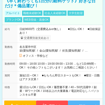
《早く終わっても1日分の給料ゲット》好きな日
だけ＊備品運び！
アルバイト
職種未経験OK
社会人未経験OK
大学生歓迎
ブランクOK
WEB登録・面接OK
日給9600円（交通費込みor無し） ■日払いOK！ ■日給保証
給与
あり！
交通費別途支給あり
名古屋市中区
勤務地
栄(愛知県)駅
/
金山(愛知県)駅
/
伏見(愛知県)駅
/
…
オフィス・学校など
09:00～18:00 10:00～19:00 09:00～13:00 …など1日4時間～
勤務時間
OK！ その他シフトもございます！ お気軽にご相談ください！
激短1日～OK！ ■もちろん即日スタートもOK！ ■曜日・日数
期間
はアナタ次第！
週1日からOK
/
日払いOK
/
履歴書不要
/
40～50代活躍中
/
副
特徴
業・WワークOK
/
10名以上の大量募集
/
電話対応なし
/
パソコ
ンスキル不要