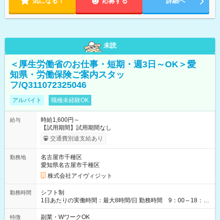
気になる！
応募する
詳細へ
未読
＜厚生労働省のお仕事・短期・週3日～OK＞愛
知県・労働保険ご案内スタッ
フ/Q311072325046
アルバイト
職種未経験OK
時給1,600円～
給与
【試用期間】試用期間なし
交通費別途支給あり
名古屋市千種区
勤務地
愛知県名古屋市千種区
株式会社アイヴィジット
シフト制
勤務時間
1日あたりの実働時間：最大8時間/日 勤務時間 9：00～18：
00(実働8h、休憩1h) 土日祝含む週3日～OK、シフト制 ※もちろ
ん週5日勤務もOK♪ 勤務期間：2026年8月12日～9月9日※リスト
副業・WワークOK
特徴