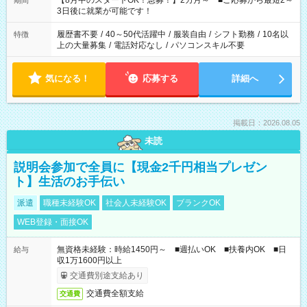
【8月中のスタートOK！急募！】2カ月～ ■ご応募から最短2～
期間
ね。 ※Wワーク希望の方へ 今ご覧のお仕事で希望する勤務時間
3日後に就業が可能です！
と、もう1つのお仕事の勤務時間。 合計で週40時間を超える場
合は応募できません。
履歴書不要
/
40～50代活躍中
/
服装自由
/
シフト勤務
/
10名以
特徴
上の大量募集
/
電話対応なし
/
パソコンスキル不要
気になる！
応募する
詳細へ
掲載日：2026.08.05
未読
説明会参加で全員に【現金2千円相当プレゼン
ト】生活のお手伝い
派遣
職種未経験OK
社会人未経験OK
ブランクOK
WEB登録・面接OK
無資格未経験：時給1450円～ ■週払いOK ■扶養内OK ■日
給与
収1万1600円以上
交通費別途支給あり
交通費全額支給
交通費