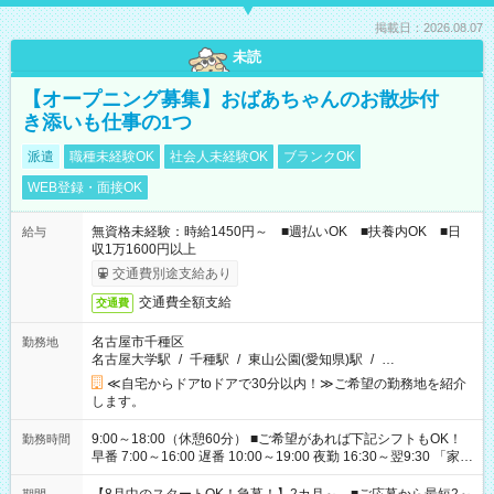
掲載日：2026.08.07
未読
【オープニング募集】おばあちゃんのお散歩付
き添いも仕事の1つ
派遣
職種未経験OK
社会人未経験OK
ブランクOK
WEB登録・面接OK
無資格未経験：時給1450円～ ■週払いOK ■扶養内OK ■日
給与
収1万1600円以上
交通費別途支給あり
交通費全額支給
交通費
名古屋市千種区
勤務地
名古屋大学駅
/
千種駅
/
東山公園(愛知県)駅
/
…
≪自宅からドアtoドアで30分以内！≫ご希望の勤務地を紹介
します。
9:00～18:00（休憩60分） ■ご希望があれば下記シフトもOK！
勤務時間
早番 7:00～16:00 遅番 10:00～19:00 夜勤 16:30～翌9:30 「家族
と休みを合わせたい」 「余裕を持って夕飯の準備がしたい」
「できれば残業はしたくない」 など、ご希望を教えてください