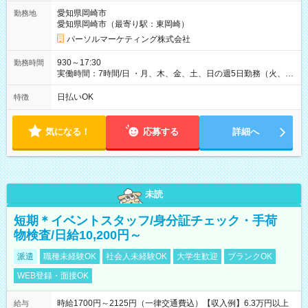
愛知県岡崎市
勤務地
愛知県岡崎市（最寄り駅：東岡崎）
パーソルマーケティング株式会社
930～17:30
勤務時間
実働時間：7時間/日 ・月、木、金、土、日の週5日勤務（火、水
は固定休です／夏季、年末年始等、長期休暇有り！） ・ワンシ
フト！ 残業ほぼナシ（0～5h/月）
日払いOK
特徴
気になる！
応募する
詳細へ
未読
短期＊イベントスタッフ/身分証チェック・手荷
物検査/日給10,200円～
派遣
職種未経験OK
社会人未経験OK
大学生歓迎
ブランクOK
WEB登録・面接OK
時給1700円～2125円（一律交通費込）【収入例】6.3万円以上
給与