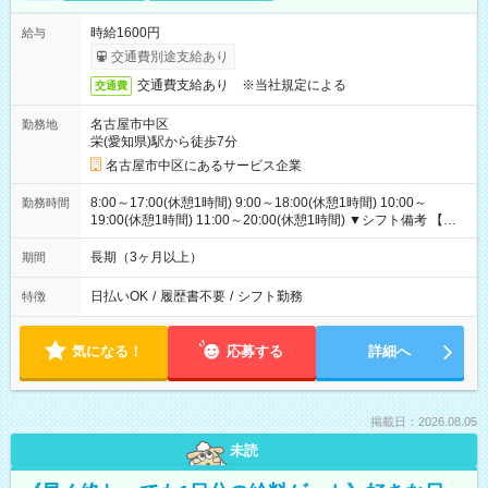
時給1600円
給与
交通費別途支給あり
交通費支給あり ※当社規定による
交通費
名古屋市中区
勤務地
栄(愛知県)駅から徒歩7分
名古屋市中区にあるサービス企業
8:00～17:00(休憩1時間) 9:00～18:00(休憩1時間) 10:00～
勤務時間
19:00(休憩1時間) 11:00～20:00(休憩1時間) ▼シフト備考 【長
期休暇シフト】長期休暇：振り替え出勤なし（したい方相談
OK）年末年始：毎年11月に決定（基本は長期休暇になりま
長期（3ヶ月以上）
期間
す:2025年度実績：12/26～1/5）GW：暦通り（休み希望あれば
受付可）夏季休暇（お盆）：暦通り（休み希望あれば受付可）
日払いOK
/
履歴書不要
/
シフト勤務
特徴
気になる！
応募する
詳細へ
掲載日：2026.08.05
未読