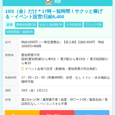
未読
10/2（金）だけ＊17時～短時間！サクッと稼げ
る・イベント設営/日給6,400
派遣
職種未経験OK
社会人未経験OK
大学生歓迎
ブランクOK
WEB登録・面接OK
時給1600円（一律交通費込）【収入例】日給6,400円 時給
給与
1600円×4時間
愛知県豊川市
勤務地
国府(愛知県)駅から車9分
/
豊川駅から車19分
/
豊川稲荷駅か
ら車20
イベント会場で設営（勤務地：愛知県豊川市白鳥町）
17：00～21：00（実働4時間） 休憩 なし トイレ・水分補給は
勤務時間
随時可能
10/2（金）1日だけ
期間
週1日からOK
/
履歴書不要
/
副業・WワークOK
/
服装自由
/
電
特徴
話対応なし
/
パソコンスキル不要