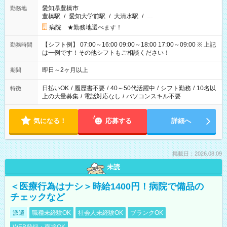
愛知県豊橋市
勤務地
豊橋駅
/
愛知大学前駅
/
大清水駅
/
…
病院 ★勤務地選べます！
【シフト例】 07:00～16:00 09:00～18:00 17:00～09:00 ※ 上記
勤務時間
は一例です！その他シフトもご相談ください！
即日～2ヶ月以上
期間
日払いOK
/
履歴書不要
/
40～50代活躍中
/
シフト勤務
/
10名以
特徴
上の大量募集
/
電話対応なし
/
パソコンスキル不要
気になる！
応募する
詳細へ
掲載日：2026.08.09
未読
＜医療行為はナシ＞時給1400円！病院で備品の
チェックなど
派遣
職種未経験OK
社会人未経験OK
ブランクOK