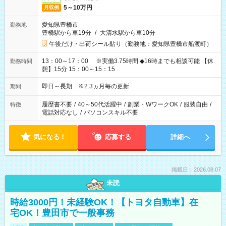
5～10万円
月収例
愛知県豊橋市
勤務地
豊橋駅から車19分
/
大清水駅から車10分
午後だけ・出荷シール貼り（勤務地：愛知県豊橋市船渡町）
13：00～17：00 ※実働3.75時間 ◆16時までも相談可能 【休
勤務時間
憩】15分 15：00～15：15
即日～長期 ※2.3ヵ月毎の更新
期間
履歴書不要
/
40～50代活躍中
/
副業・WワークOK
/
服装自由
/
特徴
電話対応なし
/
パソコンスキル不要
気になる！
応募する
詳細へ
掲載日：2026.08.07
未読
時給3000円！未経験OK！【トヨタ自動車】在
宅OK！豊田市で一般事務