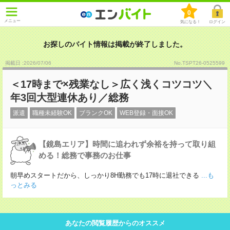
0
メニュー
気になる！
ログイン
お探しのバイト情報は掲載が終了しました。
掲載日 :2026
/
07
/
06
No.TSPT26-0525599
＜17時まで×残業なし＞広く浅くコツコツ＼
年3回大型連休あり／総務
派遣
職種未経験OK
ブランクOK
WEB登録・面接OK
【鏡島エリア】時間に追われず余裕を持って取り組
める！総務で事務のお仕事
朝早めスタートだから、しっかり8H勤務でも17時に退社できる
...も
っとみる
あなたの閲覧履歴からのオススメ