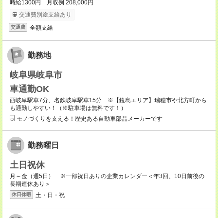
時給1300円 月収例 208,000円
交通費別途支給あり
全額支給
交通費
勤務地
岐阜県岐阜市
車通勤OK
西岐阜駅車7分、名鉄岐阜駅車15分 ※【鏡島エリア】瑞穂市や北方町から
も通勤しやすい！（※駐車場は無料です！）
モノづくりを支える！歴史ある自動車部品メーカーです
勤務曜日
土日祝休
月～金（週5日） ※一部祝日ありの企業カレンダー＜年3回、10日前後の
長期連休あり＞
土・日・祝
休日休暇