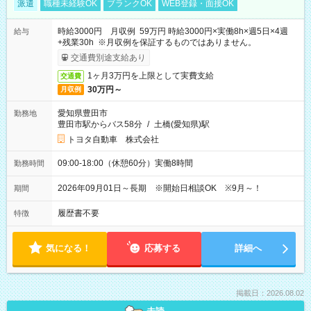
派遣
職種未経験OK
ブランクOK
WEB登録・面接OK
時給3000円 月収例 59万円 時給3000円×実働8h×週5日×4週
給与
+残業30h ※月収例を保証するものではありません。
交通費別途支給あり
1ヶ月3万円を上限として実費支給
交通費
30万円～
月収例
愛知県豊田市
勤務地
豊田市駅からバス58分
/
土橋(愛知県)駅
トヨタ自動車 株式会社
09:00-18:00（休憩60分）実働8時間
勤務時間
2026年09月01日～長期 ※開始日相談OK ※9月～！
期間
履歴書不要
特徴
気になる！
応募する
詳細へ
掲載日：2026.08.02