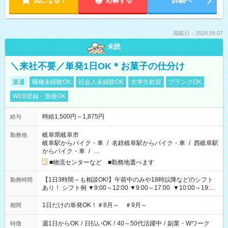
気になる！
応募する
詳細へ
掲載日：2026.08.07
未読
＼来社不要／単発1日OK＊お菓子の仕分け
派遣
職種未経験OK
社会人未経験OK
大学生歓迎
ブランクOK
WEB登録・面接OK
時給1,500円～1,875円
給与
岐阜県岐阜市
勤務地
岐阜駅からバイク・車
/
名鉄岐阜駅からバイク・車
/
西岐阜駅
からバイク・車
/
…
■物流センターなど ■勤務地選べます
【1日3時間～も相談OK!】午前中のみや18時以降などのシフト
勤務時間
あり！ シフト例 ▼9:00～12:00 ▼9:00～17:00 ▼10:00～19:00
▼18:00～21:00
1日だけの単発OK！＃8月～ ＃9月～
期間
週1日からOK
/
日払いOK
/
40～50代活躍中
/
副業・Wワーク
特徴