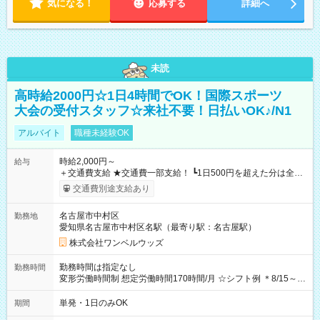
気になる！
応募する
詳細へ
未読
高時給2000円☆1日4時間でOK！国際スポーツ
大会の受付スタッフ☆来社不要！日払いOK♪/N1
アルバイト
職種未経験OK
時給2,000円～
給与
＋交通費支給 ★交通費一部支給！ ┗1日500円を超えた分は全額
支給！ ※往復500円以内の方は自己負担となります ★日払い
交通費別途支給あり
OK！（規定あり） ┗働いたその日に現金GET♪ お仕事後はコン
ビニATMから 日払い分を引き落とせます！ 【試用期間】試用
名古屋市中村区
勤務地
期間なし
愛知県名古屋市中村区名駅（最寄り駅：名古屋駅）
株式会社ワンベルウッズ
勤務時間は指定なし
勤務時間
変形労働時間制 想定労働時間170時間/月 ☆シフト例 ＊8/15～
10/26 全日共通 08：00～12：00 17：00～21：00 ＊8/31
～9/19のみ下記シフトもあります！ 12：00～16：00 ＊9/6～
単発・1日のみOK
期間
10/6、10/11～26のみ下記シフトもあります！ 07：00～11：