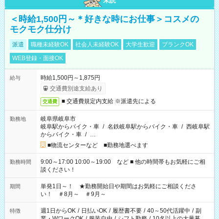
未読
＜時給1,500円～＊好きな時にお仕事＞コスメの
モクモク仕分け
派遣
職種未経験OK
社会人未経験OK
大学生歓迎
ブランクOK
WEB登録・面接OK
時給1,500円～1,875円
給与
交通費別途支給あり
■ 交通費規定内支給 ※派遣先による
交通費
岐阜県岐阜市
勤務地
岐阜駅からバイク・車
/
名鉄岐阜駅からバイク・車
/
西岐阜駅
からバイク・車
/
…
■物流センターなど ■勤務地選べます
9:00～17:00 10:00～19:00 など ■ 他の時間帯もお気軽にご相
勤務時間
談ください！
単発1日～！ ★勤務開始日や期間はお気軽にご相談くださ
期間
い！ ＃8月～ ＃9月～
週1日からOK
/
日払いOK
/
履歴書不要
/
40～50代活躍中
/
副
特徴
業・WワークOK
/
服装自由
/
シフト勤務
/
10名以上の大量募