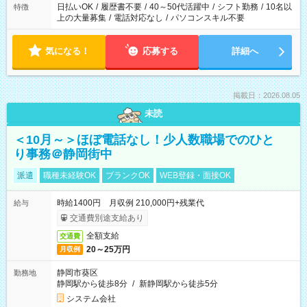
日払いOK
/
履歴書不要
/
40～50代活躍中
/
シフト勤務
/
10名以
特徴
上の大量募集
/
電話対応なし
/
パソコンスキル不要
気になる！
応募する
詳細へ
掲載日：2026.08.05
未読
＜10月～＞ほぼ電話なし！少人数職場でのひと
り事務＠静岡街中
派遣
職種未経験OK
ブランクOK
WEB登録・面接OK
時給1400円 月収例 210,000円+残業代
給与
交通費別途支給あり
全額支給
交通費
20～25万円
月収例
静岡市葵区
勤務地
静岡駅から徒歩8分
/
新静岡駅から徒歩5分
システム会社