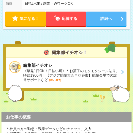
00
日払いOK / 副業・WワークOK
特徴
気になる！
応募する
詳細へ
編集部イチオシ
《単発1日OK！日払い可》＊お菓子のモクモクシール貼り、
時給1900円！【アジア競技大会＊刈谷市】競技会場での設
営サポートなど
(8/7UP!)
お仕事の概要
＊社員の方の勤怠・残業データなどのチェック、入力