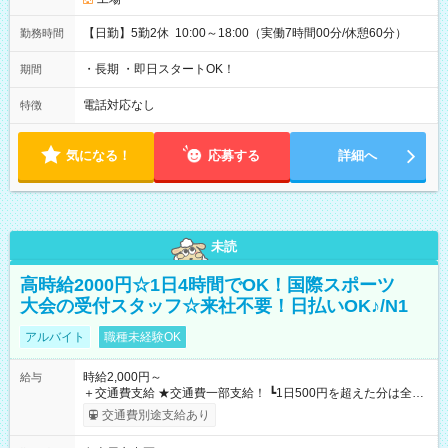
【日勤】5勤2休 10:00～18:00（実働7時間00分/休憩60分）
勤務時間
・長期 ・即日スタートOK！
期間
電話対応なし
特徴
気になる！
応募する
詳細へ
未読
高時給2000円☆1日4時間でOK！国際スポーツ
大会の受付スタッフ☆来社不要！日払いOK♪/N1
アルバイト
職種未経験OK
時給2,000円～
給与
＋交通費支給 ★交通費一部支給！ ┗1日500円を超えた分は全額
支給！ ※往復500円以内の方は自己負担となります ★日払い
交通費別途支給あり
OK！（規定あり） ┗働いたその日に現金GET♪ お仕事後はコン
ビニATMから 日払い分を引き落とせます！ 【試用期間】試用