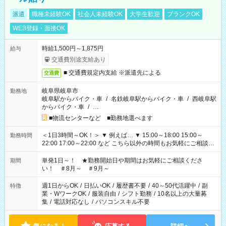
派遣
職種未経験OK
社会人未経験OK
大学生歓迎
ブランクOK
WEB登録・面接OK
時給1,500円～1,875円
給与
交通費別途支給あり
■ 交通費規定内支給 ※派遣先による
交通費
岐阜県岐阜市
勤務地
岐阜駅からバイク・車
/
名鉄岐阜駅からバイク・車
/
西岐阜駅
からバイク・車
/
…
■物流センターなど ■勤務地選べます
＜1日3時間～OK！＞ ▼ 例えば… ▼ 15:00～18:00 15:00～
勤務時間
22:00 17:00～22:00 など こちら以外の時間もお気軽にご相談く
ださい！
単発1日～！ ★勤務開始日や期間はお気軽にご相談くださ
期間
い！ ＃8月～ ＃9月～
週1日からOK
/
日払いOK
/
履歴書不要
/
40～50代活躍中
/
副
特徴
業・WワークOK
/
服装自由
/
シフト勤務
/
10名以上の大量募
集
/
電話対応なし
/
パソコンスキル不要