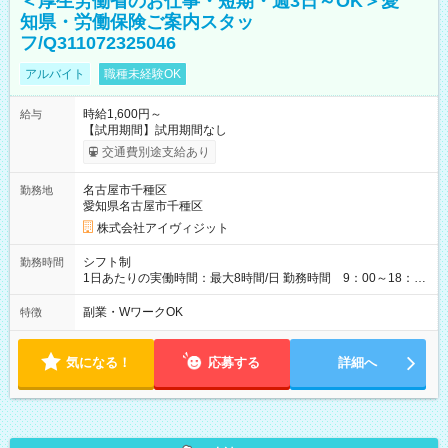
＜厚生労働省のお仕事・短期・週3日～OK＞愛
知県・労働保険ご案内スタッ
フ/Q311072325046
アルバイト
職種未経験OK
時給1,600円～
給与
【試用期間】試用期間なし
交通費別途支給あり
名古屋市千種区
勤務地
愛知県名古屋市千種区
株式会社アイヴィジット
シフト制
勤務時間
1日あたりの実働時間：最大8時間/日 勤務時間 9：00～18：
00(実働8h、休憩1h) 土日祝含む週3日～OK、シフト制 ※もちろ
ん週5日勤務もOK♪ 勤務期間：2026年8月12日～9月9日※リスト
副業・WワークOK
特徴
全件完了で業務終了
気になる！
応募する
詳細へ