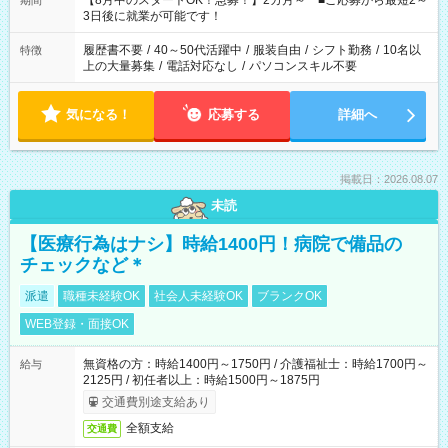
【8月中のスタートOK！急募！】2カ月～ ■ご応募から最短2～
期間
ね。 ※Wワーク希望の方へ 今ご覧のお仕事で希望する勤務時間
3日後に就業が可能です！
と、もう1つのお仕事の勤務時間。 合計で週40時間を超える場
合は応募できません。
履歴書不要
/
40～50代活躍中
/
服装自由
/
シフト勤務
/
10名以
特徴
上の大量募集
/
電話対応なし
/
パソコンスキル不要
気になる！
応募する
詳細へ
掲載日：2026.08.07
未読
【医療行為はナシ】時給1400円！病院で備品の
チェックなど＊
派遣
職種未経験OK
社会人未経験OK
ブランクOK
WEB登録・面接OK
無資格の方：時給1400円～1750円 / 介護福祉士：時給1700円～
給与
2125円 / 初任者以上：時給1500円～1875円
交通費別途支給あり
全額支給
交通費