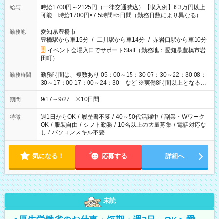
時給1700円～2125円（一律交通費込）【収入例】6.3万円以上
給与
可能 時給1700円×7.5時間×5日間（勤務日数により異なる）
愛知県豊橋市
勤務地
豊橋駅から車15分
/
二川駅から車14分
/
赤岩口駅から車10分
イベント会場入口でサポートStaff（勤務地：愛知県豊橋市岩
田町）
勤務時間は、複数あり 05：00～15：30 07：30～22：30 08：
勤務時間
30～17：00 17：00～24：30 など ※実働8時間以上となる勤
務もあります。 【休憩】60分+他休憩あり 交替で取得します。
安全面に配慮しこまめな休憩があります。
9/17～9/27 ※10日間
期間
週1日からOK
/
履歴書不要
/
40～50代活躍中
/
副業・Wワーク
特徴
OK
/
服装自由
/
シフト勤務
/
10名以上の大量募集
/
電話対応な
し
/
パソコンスキル不要
気になる！
応募する
詳細へ
未読