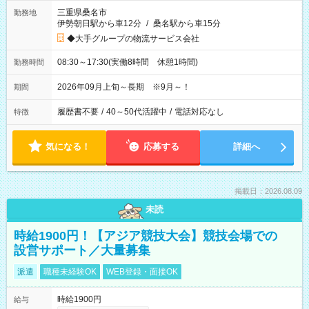
三重県桑名市
勤務地
伊勢朝日駅から車12分
/
桑名駅から車15分
◆大手グループの物流サービス会社
08:30～17:30(実働8時間 休憩1時間)
勤務時間
2026年09月上旬～長期 ※9月～！
期間
履歴書不要
/
40～50代活躍中
/
電話対応なし
特徴
気になる！
応募する
詳細へ
掲載日：2026.08.09
未読
時給1900円！【アジア競技大会】競技会場での
設営サポート／大量募集
派遣
職種未経験OK
WEB登録・面接OK
時給1900円
給与