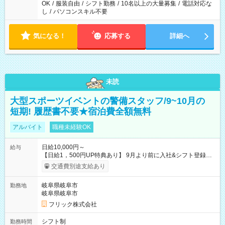
OK
/
服装自由
/
シフト勤務
/
10名以上の大量募集
/
電話対応な
し
/
パソコンスキル不要
気になる！
応募する
詳細へ
未読
大型スポーツイベントの警備スタッフ/9~10月の
短期! 履歴書不要★宿泊費全額無料
アルバイト
職種未経験OK
日給10,000円～
給与
【日給1，500円UP特典あり】 9月より前に入社&シフト登録す
ると 期間中(9/16~10/23) の日給がUP! 日給1万1500円でしっか
交通費別途支給あり
り稼げます♪ 【試用期間】試用期間なし
岐阜県岐阜市
勤務地
岐阜県岐阜市
フリック株式会社
シフト制
勤務時間