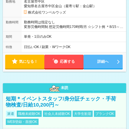
名古屋市中区
勤務地
期間なし
愛知県名古屋市中区金山（最寄り駅：金山駅）
株式会社ワンベルウッズ
勤務時間は指定なし
勤務時間
変形労働時間制 想定労働時間170時間/月 ☆シフト例 ＊8/15～
10/26 全日共通 08：00～12：00 17：00～21：00 ＊8/31
～9/19のみ下記シフトもあります！ 12：00～16：00 ＊9/6～
単発・1日のみOK
期間
10/6、10/11～26のみ下記シフトもあります！ 07：00～11：
00
日払いOK / 副業・WワークOK
特徴
気になる！
応募する
詳細へ
未読
短期＊イベントスタッフ/身分証チェック・手荷
物検査/日給10,200円～
派遣
職種未経験OK
社会人未経験OK
大学生歓迎
ブランクOK
WEB登録・面接OK