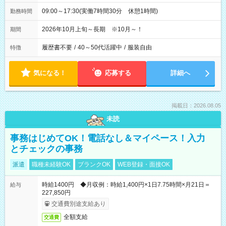
09:00～17:30(実働7時間30分 休憩1時間)
勤務時間
2026年10月上旬～長期 ※10月～！
期間
履歴書不要
/
40～50代活躍中
/
服装自由
特徴
気になる！
応募する
詳細へ
掲載日：2026.08.05
未読
事務はじめてOK！電話なし＆マイペース！入力
とチェックの事務
派遣
職種未経験OK
ブランクOK
WEB登録・面接OK
時給1400円 ◆月収例：時給1,400円×1日7.75時間×月21日＝
給与
227,850円
交通費別途支給あり
全額支給
交通費