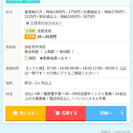
WEB登録・面接OK
無資格の方：時給1400円～1750円 / 介護福祉士：時給1700円～
給与
2125円 / 初任者以上：時給1500円～1875円
交通費別途支給あり
全額支給
交通費
20～25万円
月収例
浜松市中央区
勤務地
新浜松駅
/
上島駅
/
助信駅
/
…
病院 ★勤務地選べます！
【シフト例】 07:00～16:00 09:00～18:00 17:00～09:00 ※ 上記
勤務時間
は一例です！その他シフトもご相談ください！
即日～2ヶ月以上
期間
日払いOK
/
履歴書不要
/
40～50代活躍中
/
シフト勤務
/
10名以
特徴
上の大量募集
/
電話対応なし
/
パソコンスキル不要
気になる！
応募する
詳細へ
掲載日：2026.08.08