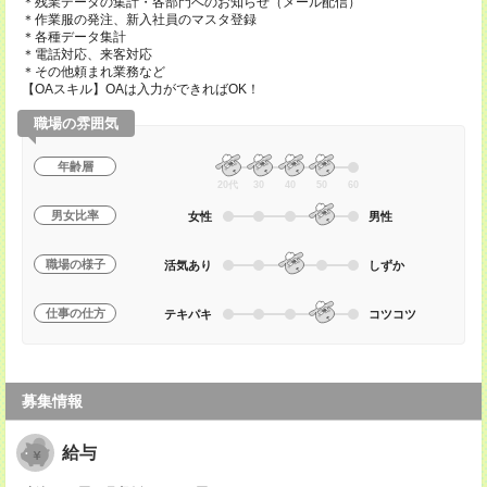
＊残業データの集計・各部門へのお知らせ（メール配信）
＊作業服の発注、新入社員のマスタ登録
＊各種データ集計
＊電話対応、来客対応
＊その他頼まれ業務など
【OAスキル】OAは入力ができればOK！
職場の雰囲気
年齢層
20代
30
40
50
60
男女比率
女性
男性
職場の様子
活気あり
しずか
仕事の仕方
テキパキ
コツコツ
募集情報
給与