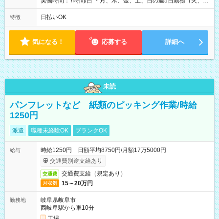
実働時間：7時間/日 ・月、木、金、土、日の週5日勤務（火、水
は固定休です／夏季、年末年始等、長期休暇有り！） ・ワンシ
フト！ 残業ほぼナシ（0～5h/月）
日払いOK
特徴
気になる！
応募する
詳細へ
未読
パンフレットなど 紙類のピッキング作業/時給
1250円
派遣
職種未経験OK
ブランクOK
時給1250円 日額平均8750円/月額17万5000円
給与
交通費別途支給あり
交通費支給（規定あり）
交通費
15～20万円
月収例
岐阜県岐阜市
勤務地
西岐阜駅から車10分
工場