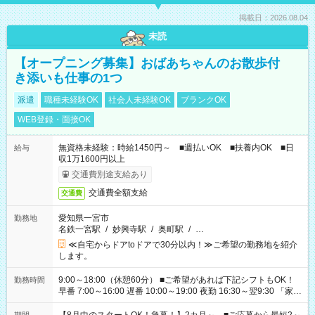
掲載日：2026.08.04
未読
【オープニング募集】おばあちゃんのお散歩付
き添いも仕事の1つ
派遣
職種未経験OK
社会人未経験OK
ブランクOK
WEB登録・面接OK
無資格未経験：時給1450円～ ■週払いOK ■扶養内OK ■日
給与
収1万1600円以上
交通費別途支給あり
交通費全額支給
交通費
愛知県一宮市
勤務地
名鉄一宮駅
/
妙興寺駅
/
奥町駅
/
…
≪自宅からドアtoドアで30分以内！≫ご希望の勤務地を紹介
します。
9:00～18:00（休憩60分） ■ご希望があれば下記シフトもOK！
勤務時間
早番 7:00～16:00 遅番 10:00～19:00 夜勤 16:30～翌9:30 「家族
と休みを合わせたい」 「余裕を持って夕飯の準備がしたい」
「できれば残業はしたくない」 など、ご希望を教えてください