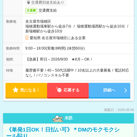
交通費別途支給あり
交通費支給
交通費
名古屋市瑞穂区
勤務地
瑞穂運動場東駅から徒歩7分
/
瑞穂運動場西駅から徒歩10分
/
新瑞橋駅から徒歩10分
愛知県 名古屋市瑞穂区にある企業
9:00～18:00(実働:8時間) (休憩60分)
勤務時間
【急募】即日～2026/9/30 ★8月～OK！
期間
履歴書不要
/
40～50代活躍中
/
10名以上の大量募集
/
電話対応
特徴
なし
/
パソコンスキル不要
気になる！
応募する
詳細へ
掲載日：2026.08.06
未読
《単発1日OK！日払い可》＊DMのモクモクシ
ール貼り