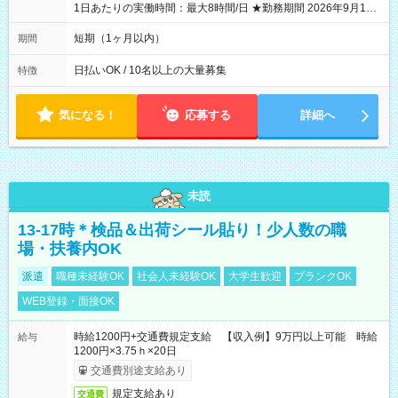
1日あたりの実働時間：最大8時間/日 ★勤務期間 2026年9月16
日~2026年10月23日 短期勤務OK! 期間中フル勤務できる方優遇
※週3~5日勤務(勤務日数応相談) ※期間前から勤務スタートも可
短期（1ヶ月以内）
期間
能です! ★勤務時間 8:00~17:00(休憩1時間) ※現場により変動あ
り ※夜勤シフトあり
日払いOK / 10名以上の大量募集
特徴
気になる！
応募する
詳細へ
未読
13-17時＊検品＆出荷シール貼り！少人数の職
場・扶養内OK
派遣
職種未経験OK
社会人未経験OK
大学生歓迎
ブランクOK
WEB登録・面接OK
時給1200円+交通費規定支給 【収入例】9万円以上可能 時給
給与
1200円×3.75ｈ×20日
交通費別途支給あり
規定支給あり
交通費