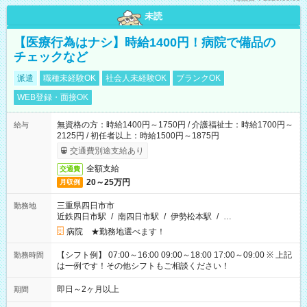
未読
【医療行為はナシ】時給1400円！病院で備品の
チェックなど
派遣
職種未経験OK
社会人未経験OK
ブランクOK
WEB登録・面接OK
無資格の方：時給1400円～1750円 / 介護福祉士：時給1700円～
給与
2125円 / 初任者以上：時給1500円～1875円
交通費別途支給あり
全額支給
交通費
20～25万円
月収例
三重県四日市市
勤務地
近鉄四日市駅
/
南四日市駅
/
伊勢松本駅
/
…
病院 ★勤務地選べます！
【シフト例】 07:00～16:00 09:00～18:00 17:00～09:00 ※ 上記
勤務時間
は一例です！その他シフトもご相談ください！
即日～2ヶ月以上
期間