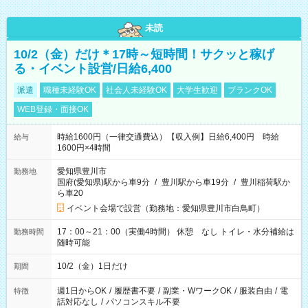
未読
10/2（金）だけ＊17時～短時間！サクッと稼げ
る・イベント設営/日給6,400
派遣
職種未経験OK
社会人未経験OK
大学生歓迎
ブランクOK
WEB登録・面接OK
時給1600円（一律交通費込）【収入例】日給6,400円 時給
給与
1600円×4時間
愛知県豊川市
勤務地
国府(愛知県)駅から車9分
/
豊川駅から車19分
/
豊川稲荷駅か
ら車20
イベント会場で設営（勤務地：愛知県豊川市白鳥町）
17：00～21：00（実働4時間） 休憩 なし トイレ・水分補給は
勤務時間
随時可能
10/2（金）1日だけ
期間
週1日からOK
/
履歴書不要
/
副業・WワークOK
/
服装自由
/
電
特徴
話対応なし
/
パソコンスキル不要