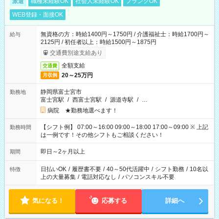
派遣
職種未経験OK
社会人未経験OK
ブランクOK
WEB登録・面接OK
無資格の方：時給1400円～1750円 / 介護福祉士：時給1700円～
給与
2125円 / 初任者以上：時給1500円～1875円
交通費別途支給あり
全額支給
交通費
20～25万円
月収例
静岡県富士宮市
勤務地
富士宮駅
/
西富士宮駅
/
源道寺駅
/
…
病院 ★勤務地選べます！
【シフト例】 07:00～16:00 09:00～18:00 17:00～09:00 ※ 上記
勤務時間
は一例です！その他シフトもご相談ください！
即日～2ヶ月以上
期間
日払いOK
/
履歴書不要
/
40～50代活躍中
/
シフト勤務
/
10名以
特徴
上の大量募集
/
電話対応なし
/
パソコンスキル不要
気になる！
応募する
詳細へ