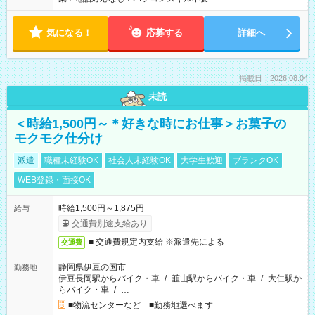
気になる！
応募する
詳細へ
掲載日：2026.08.04
未読
＜時給1,500円～＊好きな時にお仕事＞お菓子の
モクモク仕分け
派遣
職種未経験OK
社会人未経験OK
大学生歓迎
ブランクOK
WEB登録・面接OK
時給1,500円～1,875円
給与
交通費別途支給あり
■ 交通費規定内支給 ※派遣先による
交通費
静岡県伊豆の国市
勤務地
伊豆長岡駅からバイク・車
/
韮山駅からバイク・車
/
大仁駅か
らバイク・車
/
…
■物流センターなど ■勤務地選べます