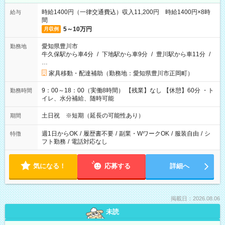
時給1400円（一律交通費込）収入11,200円 時給1400円×8時
給与
間
5～10万円
月収例
愛知県豊川市
勤務地
牛久保駅から車4分
/
下地駅から車9分
/
豊川駅から車11分
/
…
家具移動・配達補助（勤務地：愛知県豊川市正岡町）
9：00～18：00（実働8時間） 【残業】なし 【休憩】60分 ・ト
勤務時間
イレ、水分補給、随時可能
土日祝 ※短期（延長の可能性あり）
期間
週1日からOK
/
履歴書不要
/
副業・WワークOK
/
服装自由
/
シ
特徴
フト勤務
/
電話対応なし
気になる！
応募する
詳細へ
掲載日：2026.08.06
未読