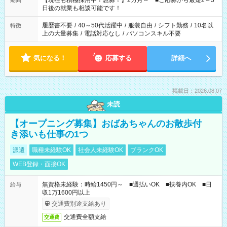
【現在も積極採用中！急募！】2カ月～ ■ご応募から最短2～3
期間
の方へ 今ご覧のお仕事で希望する勤務時間と、もう1つのお仕事
日後の就業も相談可能です！
の勤務時間。 合計で週40時間を超える場合は応募できません。
履歴書不要
/
40～50代活躍中
/
服装自由
/
シフト勤務
/
10名以
特徴
上の大量募集
/
電話対応なし
/
パソコンスキル不要
気になる！
応募する
詳細へ
掲載日：2026.08.07
未読
【オープニング募集】おばあちゃんのお散歩付
き添いも仕事の1つ
派遣
職種未経験OK
社会人未経験OK
ブランクOK
WEB登録・面接OK
無資格未経験：時給1450円～ ■週払いOK ■扶養内OK ■日
給与
収1万1600円以上
交通費別途支給あり
交通費全額支給
交通費