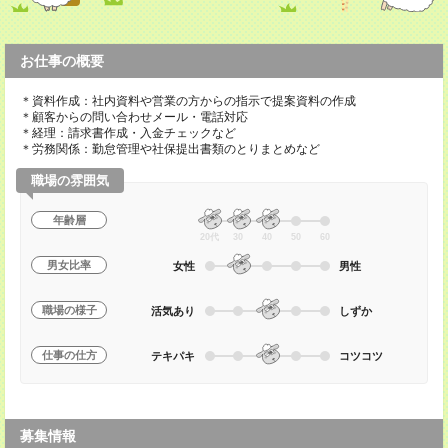
お仕事の概要
＊資料作成：社内資料や営業の方からの指示で提案資料の作成
＊顧客からの問い合わせメール・電話対応
＊経理：請求書作成・入金チェックなど
＊労務関係：勤怠管理や社保提出書類のとりまとめなど
職場の雰囲気
年齢層
20代
30
40
50
60
男女比率
女性
男性
職場の様子
活気あり
しずか
仕事の仕方
テキパキ
コツコツ
募集情報