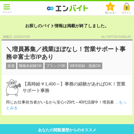
0
メニュー
気になる！
ログイン
お探しのバイト情報は掲載が終了しました。
掲載日 :2026
/
07
/
06
No.TSPT26-0496140
＼増員募集／残業ほぼなし！営業サポート事
務＠富士市/Pあり
派遣
職種未経験OK
ブランクOK
WEB登録・面接OK
【高時給￥1,400～】事務の経験があればOK！営業
サポート事務
同じお仕事担当者がいるから安心○20代～40代活躍中！増員募
...もっ
とみる
あなたの閲覧履歴からのオススメ