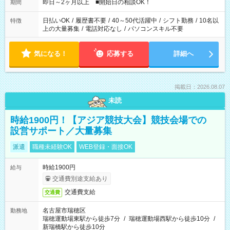
即日～2ヶ月以上 ■開始日の相談OK！
期間
日払いOK
/
履歴書不要
/
40～50代活躍中
/
シフト勤務
/
10名以
特徴
上の大量募集
/
電話対応なし
/
パソコンスキル不要
気になる！
応募する
詳細へ
掲載日：2026.08.07
未読
時給1900円！【アジア競技大会】競技会場での
設営サポート／大量募集
派遣
職種未経験OK
WEB登録・面接OK
時給1900円
給与
交通費別途支給あり
交通費支給
交通費
名古屋市瑞穂区
勤務地
瑞穂運動場東駅から徒歩7分
/
瑞穂運動場西駅から徒歩10分
/
新瑞橋駅から徒歩10分