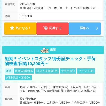
930～17:30
勤務時間
実働時間：7時間/日 ・月、木、金、土、日の週5日勤務（火、水
は固定休です／夏季、年末年始等、長期休暇有り！） ・ワンシ
フト！ 残業ほぼナシ（0～5h/月）
日払いOK
特徴
気になる！
応募する
詳細へ
未読
短期＊イベントスタッフ/身分証チェック・手荷
物検査/日給10,200円～
派遣
職種未経験OK
社会人未経験OK
大学生歓迎
ブランクOK
WEB登録・面接OK
時給1700円～2125円（一律交通費込）【収入例】6.3万円以上
給与
可能 時給1700円×7.5時間×5日間（勤務日数により異なる）
愛知県豊橋市
勤務地
豊橋駅から車15分
/
二川駅から車14分
/
赤岩口駅から車10分