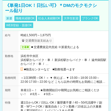
《単発1日OK！日払い可》＊DMのモクモクシ
ール貼り
派遣
職種未経験OK
社会人未経験OK
大学生歓迎
ブランクOK
WEB登録・面接OK
時給1,500円～1,875円
給与
交通費別途支給あり
■ 交通費規定内支給 ※派遣先による
交通費
浜松市中央区
勤務地
浜松駅からバイク・車
/
新浜松駅からバイク・車
/
遠州病院駅
からバイク・車
/
…
■物流センターなど ■勤務地選べます
＜1日3時間～OK！＞ ▼ 例えば… ▼ 15:00～18:00 15:00～
勤務時間
22:00 17:00～22:00 など こちら以外の時間もお気軽にご相談く
ださい！
単発1日～！ ★勤務開始日や期間はお気軽にご相談くださ
期間
い！ ＃8月～ ＃9月～
週1日からOK
/
日払いOK
/
履歴書不要
/
40～50代活躍中
/
副
特徴
業・WワークOK
/
服装自由
/
シフト勤務
/
10名以上の大量募
集
/
電話対応なし
/
パソコンスキル不要