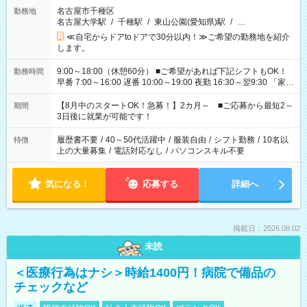
名古屋市千種区
勤務地
名古屋大学駅
/
千種駅
/
東山公園(愛知県)駅
/
…
≪自宅からドアtoドアで30分以内！≫ご希望の勤務地を紹介
します。
9:00～18:00（休憩60分） ■ご希望があれば下記シフトもOK！
勤務時間
早番 7:00～16:00 遅番 10:00～19:00 夜勤 16:30～翌9:30 「家族
と休みを合わせたい」 「余裕を持って夕飯の準備がしたい」
「できれば残業はしたくない」 など、ご希望を教えてください
【8月中のスタートOK！急募！】2カ月～ ■ご応募から最短2～
期間
ね。 ※Wワーク希望の方へ 今ご覧のお仕事で希望する勤務時間
3日後に就業が可能です！
と、もう1つのお仕事の勤務時間。 合計で週40時間を超える場
合は応募できません。
履歴書不要
/
40～50代活躍中
/
服装自由
/
シフト勤務
/
10名以
特徴
上の大量募集
/
電話対応なし
/
パソコンスキル不要
気になる！
応募する
詳細へ
掲載日：2026.08.02
未読
＜医療行為はナシ＞時給1400円！病院で備品の
チェックなど