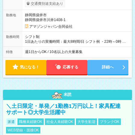
実費支給） ※22:00～翌5:00までは時給25%UP！ ■給与前払い
交通費別途支給あり
制度あり ※前払い額の上限あり、手数料無料（Amazon負担）
そのほか所定の条件が適用されます 【試用期間】試用期間なし
静岡県袋井市
勤務地
静岡県袋井市川井1408-1
アマゾンジャパン合同会社
シフト制
勤務時間
1日あたりの実働時間：最大8時間/日 シフト例 ・22時～0時 入
社後、就業可能シフトをご確認の上、申請してください。
週1日からOK / 10名以上の大量募集
特徴
気になる！
応募する
詳細へ
未読
＼土日限定・単発／1勤務1万円以上！家具配達
サポート◎大学生活躍中
派遣
職種未経験OK
社会人未経験OK
大学生歓迎
ブランクOK
WEB登録・面接OK