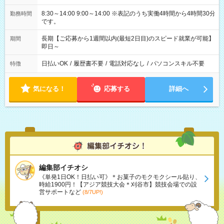
8:30～14:00 9:00～14:00 ※表記のうち実働4時間から4時間30分
勤務時間
です。
長期【ご応募から1週間以内(最短2日目)のスピード就業が可能】
期間
即日～
日払いOK
/
履歴書不要
/
電話対応なし
/
パソコンスキル不要
特徴
気になる！
応募する
詳細へ
編集部イチオシ
《単発1日OK！日払い可》＊お菓子のモクモクシール貼り、
時給1900円！【アジア競技大会＊刈谷市】競技会場での設
営サポートなど
(8/7UP!)