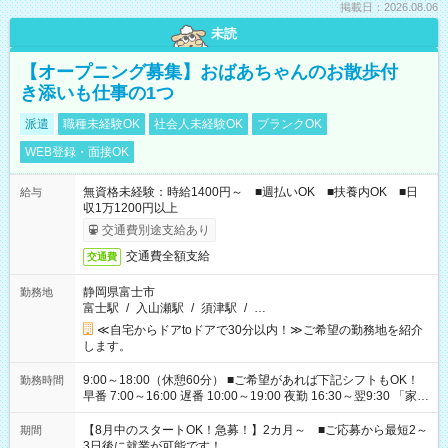
掲載日：2026.08.06
未読
【オープニング募集】おばあちゃんのお散歩付
き添いも仕事の1つ
派遣
職種未経験OK
社会人未経験OK
ブランクOK
WEB登録・面接OK
無資格未経験：時給1400円～ ■週払いOK ■扶養内OK ■日
給与
収1万1200円以上
交通費別途支給あり
交通費全額支給
交通費
静岡県富士市
勤務地
富士駅
/
入山瀬駅
/
須津駅
/
…
≪自宅からドアtoドアで30分以内！≫ご希望の勤務地を紹介
します。
9:00～18:00（休憩60分） ■ご希望があれば下記シフトもOK！
勤務時間
早番 7:00～16:00 遅番 10:00～19:00 夜勤 16:30～翌9:30 「家族
と休みを合わせたい」 「余裕を持って夕飯の準備がしたい」
「できれば残業はしたくない」 など、ご希望を教えてください
【8月中のスタートOK！急募！】2カ月～ ■ご応募から最短2～
期間
ね。 ※Wワーク希望の方へ 今ご覧のお仕事で希望する勤務時間
3日後に就業が可能です！