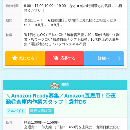
9:00～17:00 10:00～19:00 など ■ 他の時間帯もお気軽にご相
勤務時間
談ください！
単発1日～！ ★勤務開始日や期間はお気軽にご相談くださ
期間
い！ ＃8月～ ＃9月～
週1日からOK
/
日払いOK
/
履歴書不要
/
40～50代活躍中
/
副
特徴
業・WワークOK
/
服装自由
/
シフト勤務
/
10名以上の大量募
集
/
電話対応なし
/
パソコンスキル不要
気になる！
応募する
詳細へ
未読
＼Amazon Ready募集／Amazon直雇用！◎夜
勤◎倉庫内作業スタッフ｜袋井DS
アルバイト
職種未経験OK
時給1,300円～1,560円
給与
交通費：一部支給 （日額2，450円を上限に、出勤日数に応じて