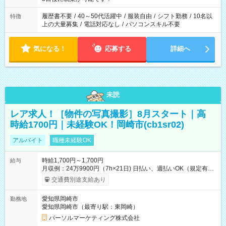
と、もう1つのお仕事の勤務時間。 合計で週40時間を超える場
合は応募できません。
履歴書不要
/
40～50代活躍中
/
服装自由
/
シフト勤務
/
10名以
特徴
上の大量募集
/
電話対応なし
/
パソコンスキル不要
気になる！
応募する
詳細へ
未読
レア求人！［物件の写真撮影］8月スタート｜高
時給1700円｜未経験OK！岡崎市(cb1sr02)
アルバイト
職種未経験OK
時給1,700円～1,700円
給与
月収例：24万9900円（7h×21日) 日払い、週払いOK（規定有
り） 【試用期間】試用期間なし
交通費別途支給あり
愛知県岡崎市
勤務地
愛知県岡崎市（最寄り駅：東岡崎）
パーソルマーケティング株式会社