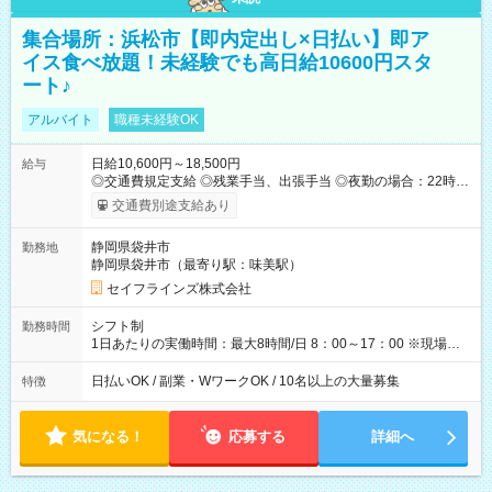
集合場所：浜松市【即内定出し×日払い】即ア
イス食べ放題！未経験でも高日給10600円スタ
ート♪
アルバイト
職種未経験OK
日給10,600円～18,500円
給与
◎交通費規定支給 ◎残業手当、出張手当 ◎夜勤の場合：22時～
翌5時は割増給与 ◎日払い・週払い可(希望者／条件有) ◎社食あ
交通費別途支給あり
り ＜月収例＞ 入社3か月：月収28万 入社1年：月収39万 ◎自分
のぺースで勤務可能 週2～OK！あなたの働き方と相談します♪
静岡県袋井市
勤務地
ダブルワークも可能です☺ ◎髪色、ピアス、タトゥーOK おしゃ
静岡県袋井市（最寄り駅：味美駅）
れも自由に楽しめます！ 【試用期間】試用期間あり 試用期間の
長さ：3ヶ月 雇用形態、給与は本採用時と同じです。
セイフラインズ株式会社
シフト制
勤務時間
1日あたりの実働時間：最大8時間/日 8：00～17：00 ※現場によ
っては多少時間は前後します ▶残業ほとんどなし！ ▶時間より
早く終わることの方が多いと思います。現場によっては午前中
日払いOK / 副業・WワークOK / 10名以上の大量募集
特徴
で終わってしまう場合も。その場合も日給は同額支給！ ▶ご希
望の方は夜勤（21:00～6:00）のお仕事も可能。
気になる！
応募する
詳細へ