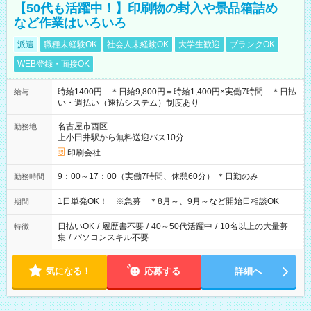
【50代も活躍中！】印刷物の封入や景品箱詰め
など作業はいろいろ
派遣
職種未経験OK
社会人未経験OK
大学生歓迎
ブランクOK
WEB登録・面接OK
時給1400円 ＊日給9,800円＝時給1,400円×実働7時間 ＊日払
給与
い・週払い（速払システム）制度あり
名古屋市西区
勤務地
上小田井駅から無料送迎バス10分
印刷会社
9：00～17：00（実働7時間、休憩60分） ＊日勤のみ
勤務時間
1日単発OK！ ※急募 ＊8月～、9月～など開始日相談OK
期間
日払いOK
/
履歴書不要
/
40～50代活躍中
/
10名以上の大量募
特徴
集
/
パソコンスキル不要
気になる！
応募する
詳細へ