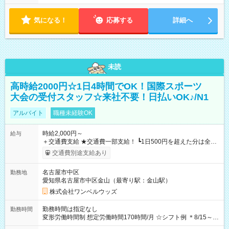
気になる！
応募する
詳細へ
未読
高時給2000円☆1日4時間でOK！国際スポーツ
大会の受付スタッフ☆来社不要！日払いOK♪/N1
アルバイト
職種未経験OK
時給2,000円～
給与
＋交通費支給 ★交通費一部支給！ ┗1日500円を超えた分は全額
支給！ ※往復500円以内の方は自己負担となります ★日払い
交通費別途支給あり
OK！（規定あり） ┗働いたその日に現金GET♪ お仕事後はコン
ビニATMから 日払い分を引き落とせます！ 【試用期間】試用
名古屋市中区
勤務地
期間なし
愛知県名古屋市中区金山（最寄り駅：金山駅）
株式会社ワンベルウッズ
勤務時間は指定なし
勤務時間
変形労働時間制 想定労働時間170時間/月 ☆シフト例 ＊8/15～
10/26 全日共通 08：00～12：00 17：00～21：00 ＊8/31