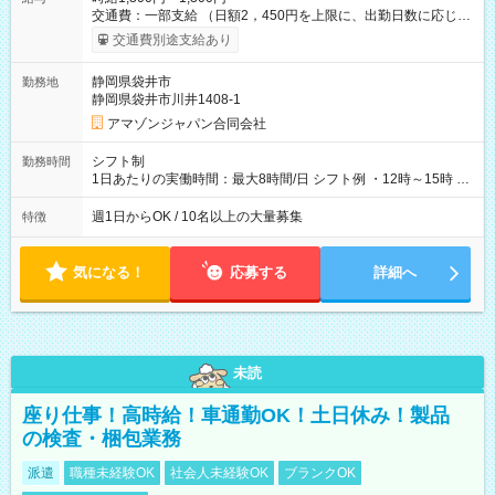
交通費：一部支給 （日額2，450円を上限に、出勤日数に応じて
実費支給） ※22:00～翌5:00までは時給25%UP！ ■給与前払い
交通費別途支給あり
制度あり ※前払い額の上限あり、手数料無料（Amazon負担）
そのほか所定の条件が適用されます 【試用期間】試用期間なし
静岡県袋井市
勤務地
静岡県袋井市川井1408-1
アマゾンジャパン合同会社
シフト制
勤務時間
1日あたりの実働時間：最大8時間/日 シフト例 ・12時～15時 入
社後、就業可能シフトをご確認の上、申請してください。
週1日からOK / 10名以上の大量募集
特徴
気になる！
応募する
詳細へ
未読
座り仕事！高時給！車通勤OK！土日休み！製品
の検査・梱包業務
派遣
職種未経験OK
社会人未経験OK
ブランクOK