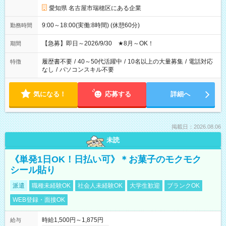
愛知県 名古屋市瑞穂区にある企業
9:00～18:00(実働:8時間) (休憩60分)
勤務時間
【急募】即日～2026/9/30 ★8月～OK！
期間
履歴書不要
/
40～50代活躍中
/
10名以上の大量募集
/
電話対応
特徴
なし
/
パソコンスキル不要
気になる！
応募する
詳細へ
掲載日：2026.08.06
未読
《単発1日OK！日払い可》＊お菓子のモクモク
シール貼り
派遣
職種未経験OK
社会人未経験OK
大学生歓迎
ブランクOK
WEB登録・面接OK
時給1,500円～1,875円
給与