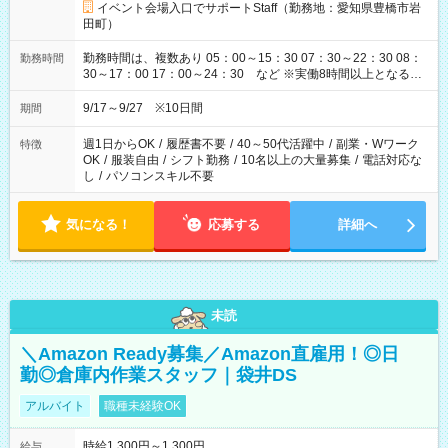
イベント会場入口でサポートStaff（勤務地：愛知県豊橋市岩
田町）
勤務時間は、複数あり 05：00～15：30 07：30～22：30 08：
勤務時間
30～17：00 17：00～24：30 など ※実働8時間以上となる勤
務もあります。 【休憩】60分+他休憩あり 交替で取得します。
安全面に配慮しこまめな休憩があります。
9/17～9/27 ※10日間
期間
週1日からOK
/
履歴書不要
/
40～50代活躍中
/
副業・Wワーク
特徴
OK
/
服装自由
/
シフト勤務
/
10名以上の大量募集
/
電話対応な
し
/
パソコンスキル不要
気になる！
応募する
詳細へ
未読
＼Amazon Ready募集／Amazon直雇用！◎日
勤◎倉庫内作業スタッフ｜袋井DS
アルバイト
職種未経験OK
時給1,300円～1,300円
給与