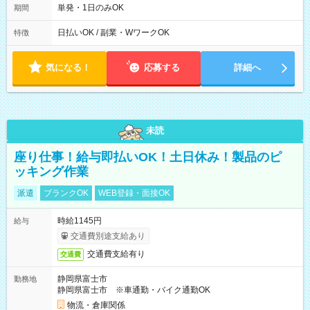
～9/19のみ下記シフトもあります！ 12：00～16：00 ＊9/6～
単発・1日のみOK
期間
10/6、10/11～26のみ下記シフトもあります！ 07：00～11：
00
日払いOK / 副業・WワークOK
特徴
気になる！
応募する
詳細へ
未読
座り仕事！給与即払いOK！土日休み！製品のピ
ッキング作業
派遣
ブランクOK
WEB登録・面接OK
時給1145円
給与
交通費別途支給あり
交通費支給有り
交通費
静岡県富士市
勤務地
静岡県富士市 ※車通勤・バイク通勤OK
物流・倉庫関係