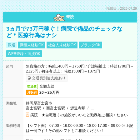
掲載日：2026.07.29
未読
3ヵ月で73万円稼ぐ！病院で備品のチェックな
ど＊医療行為はナシ
派遣
職種未経験OK
社会人未経験OK
ブランクOK
WEB登録・面接OK
無資格の方：時給1400円～1750円 / 介護福祉士：時給1700円～
給与
2125円 / 初任者以上：時給1500円～1875円
交通費別途支給あり
全額支給
交通費
20～25万円
月収例
静岡県富士宮市
勤務地
富士宮駅
/
西富士宮駅
/
源道寺駅
/
…
病院 ★自宅近くの施設がいいなど勤務地ご相談ください
【シフト例】 07:00～16:00 09:00～18:00 17:00～09:00 ※ 上記
勤務時間
は一例です！その他シフトもご相談ください！