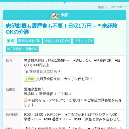
掲載日：2026.08.07
未読
志望動機も履歴書も不要！日収1万円～＊未経験
OKの介護
派遣
職種未経験OK
社会人未経験OK
ブランクOK
WEB登録・面接OK
無資格未経験：時給1350円～ ■週払いOK ■扶養内OK ■日
給与
収1万800円以上
交通費別途支給あり
交通費全額支給（ガソリン代もOK！）
交通費
愛知県豊橋市
勤務地
豊橋駅
/
新豊橋駅
/
二川駅
/
…
≪自宅からドアtoドアで30分以内！≫ご希望の勤務地を紹介
します。
9:00～18:00（休憩60分） ■ご希望があれば下記シフトもOK！
勤務時間
早番 7:00～16:00 遅番 10:00～19:00 「家族と休みを合わせた
い」 「余裕を持って夕飯の準備がしたい」 「できれば残業はし
たくない」 など、ご希望を教えてくださいね。 ※Wワーク希望