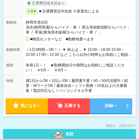
交通費別途支給あり
■ 交通費規定内支給 ※派遣先による
交通費
静岡市清水区
勤務地
清水(静岡県)駅からバイク・車
/
県立美術館前駅からバイク・
車
/
草薙(東海道本線)駅からバイク・車
/
…
■物流センターなど ■勤務地選べます
＜1日3時間～OK！＞ ▼ 例えば… ▼ 15:00～18:00 15:00～
勤務時間
22:00 17:00～22:00 など こちら以外の時間もお気軽にご相談く
ださい！
単発1日～！ ★勤務開始日や期間はお気軽にご相談くださ
期間
い！ ＃8月～ ＃9月～
週1日からOK
/
日払いOK
/
履歴書不要
/
40～50代活躍中
/
副
特徴
業・WワークOK
/
服装自由
/
シフト勤務
/
10名以上の大量募
集
/
電話対応なし
/
パソコンスキル不要
気になる！
応募する
詳細へ
掲載日：2026.08.07
未読