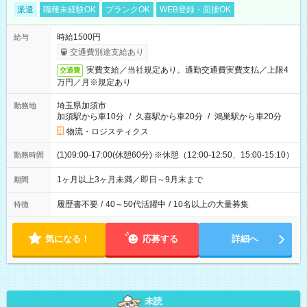
派遣
職種未経験OK
ブランクOK
WEB登録・面接OK
時給1500円
給与
交通費別途支給あり
実費支給／当社規定あり。通勤交通費実費支払／上限4
交通費
万円／月※規定あり
埼玉県加須市
勤務地
加須駅から車10分
/
久喜駅から車20分
/
鴻巣駅から車20分
物流・ロジスティクス
(1)09:00-17:00(休憩60分) ※休憩（12:00-12:50、15:00-15:10）
勤務時間
1ヶ月以上3ヶ月未満／即日～9月末まで
期間
履歴書不要
/
40～50代活躍中
/
10名以上の大量募集
特徴
気になる！
応募する
詳細へ
未読