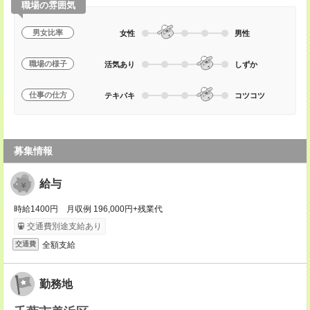
職場の雰囲気
男女比率
女性
男性
職場の様子
活気あり
しずか
仕事の仕方
テキパキ
コツコツ
募集情報
給与
時給1400円 月収例 196,000円+残業代
交通費別途支給あり
全額支給
交通費
勤務地