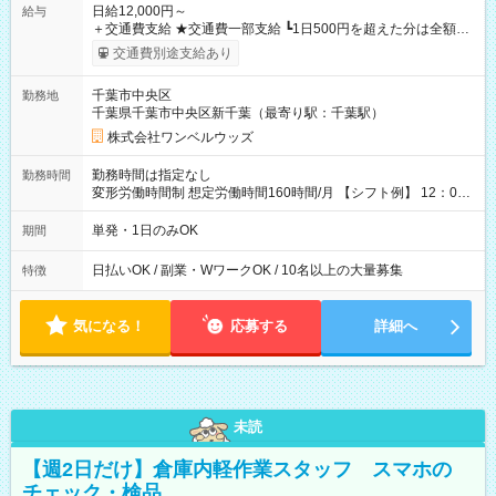
日給12,000円～
給与
＋交通費支給 ★交通費一部支給 ┗1日500円を超えた分は全額支
給！ ※往復500円以内の方は自己負担となります ★日払いOK！
交通費別途支給あり
（規定あり） ┗働いたその日に現金GET♪ お仕事後はコンビニ
ATMから 日払い分を引き落とせます！ 【試用期間】試用期間
千葉市中央区
勤務地
なし
千葉県千葉市中央区新千葉（最寄り駅：千葉駅）
株式会社ワンベルウッズ
勤務時間は指定なし
勤務時間
変形労働時間制 想定労働時間160時間/月 【シフト例】 12：00
～22：00
単発・1日のみOK
期間
日払いOK / 副業・WワークOK / 10名以上の大量募集
特徴
気になる！
応募する
詳細へ
未読
【週2日だけ】倉庫内軽作業スタッフ スマホの
チェック・検品