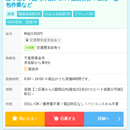
包作業など
派遣
職種未経験OK
社会人未経験OK
ブランクOK
WEB登録・面接OK
時給1300円
給与
交通費別途支給あり
交通費支給有り
交通費
千葉県東金市
勤務地
求名駅から車9分
製造外
9:00～18:00 ※表記のうち実働8時間です。
勤務時間
長期【ご応募から1週間以内(最短2日目)のスピード就業が可能】
期間
即日～
日払いOK
/
履歴書不要
/
電話対応なし
/
パソコンスキル不要
特徴
気になる！
応募する
詳細へ