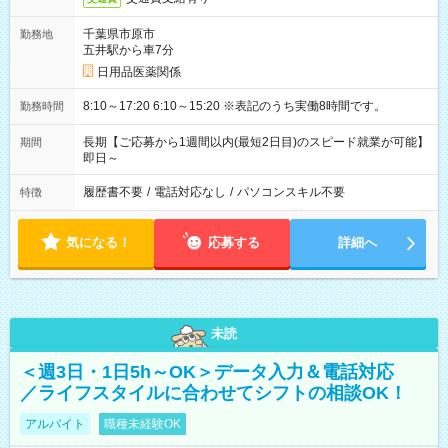
千葉県市原市
勤務地
五井駅から車7分
日用品医薬関係
8:10～17:20 6:10～15:20 ※表記のうち実働8時間です。
勤務時間
長期【ご応募から1週間以内(最短2日目)のスピード就業が可能】
期間
即日～
履歴書不要
/
電話対応なし
/
パソコンスキル不要
特徴
気になる！
応募する
詳細へ
未読
＜週3日・1日5h～OK＞データ入力＆電話対応
／ライフスタイルに合わせてシフトの相談OK！
アルバイト
職種未経験OK