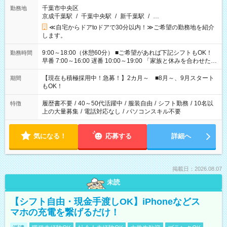
千葉市中央区
勤務地
京成千葉駅
/
千葉中央駅
/
新千葉駅
/
…
≪自宅からドアtoドアで30分以内！≫ご希望の勤務地を紹介
します。
9:00～18:00（休憩60分） ■ご希望があれば下記シフトもOK！
勤務時間
早番 7:00～16:00 遅番 10:00～19:00 「家族と休みを合わせた
い」 「余裕を持って夕飯の準備がしたい」 「できれば残業はし
たくない」 など、ご希望を教えてくださいね。 ※Wワーク希望
【現在も積極採用中！急募！】2カ月～ ■8月～、9月スタート
期間
の方へ 今ご覧のお仕事で希望する勤務時間と、もう1つのお仕事
もOK！
の勤務時間。 合計で週40時間を超える場合は応募できません。
履歴書不要
/
40～50代活躍中
/
服装自由
/
シフト勤務
/
10名以
特徴
上の大量募集
/
電話対応なし
/
パソコンスキル不要
気になる！
応募する
詳細へ
掲載日：2026.08.07
未読
【シフト自由・現金手渡しOK】iPhoneなどス
マホの充電を繋げるだけ！