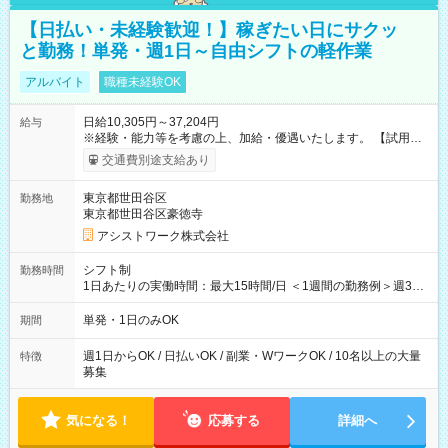
【日払い・未経験歓迎！】稼ぎたい日にサクッ
と勤務！単発・週1日～自由シフトの軽作業
アルバイト
職種未経験OK
日給10,305円～37,204円
給与
※経験・能力等を考慮の上、加給・優遇いたします。 【試用期
間】試用期間なし
交通費別途支給あり
東京都世田谷区
勤務地
東京都世田谷区豪徳寺
アシストワーク株式会社
シフト制
勤務時間
1日あたりの実働時間：最大15時間/日 ＜1週間の勤務例＞週3回
勤務 勤務：月・水・金 休み：火・木・土・日 好きな時にお仕事
可能です！ ※1日あたりの最大実働時間は日勤、夜勤共に勤務し
単発・1日のみOK
期間
た時間になります。
週1日からOK / 日払いOK / 副業・WワークOK / 10名以上の大量
特徴
募集
気になる！
応募する
詳細へ