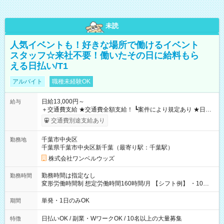
未読
人気イベントも！好きな場所で働けるイベント
スタッフ☆来社不要！働いたその日に給料もら
える日払い/T1
アルバイト
職種未経験OK
日給13,000円～
給与
＋交通費支給 ★交通費全額支給！ ┗案件により規定あり ★日払
いOK！（規定あり） ┗働いたその日に現金GET♪ お仕事後はコ
交通費別途支給あり
ンビニATMから 日払い分を引き落とせます！ 【試用期間】試
用期間なし
千葉市中央区
勤務地
千葉県千葉市中央区新千葉（最寄り駅：千葉駅）
株式会社ワンベルウッズ
勤務時間は指定なし
勤務時間
変形労働時間制 想定労働時間160時間/月 【シフト例】 ・10：
00～20：00
単発・1日のみOK
期間
日払いOK / 副業・WワークOK / 10名以上の大量募集
特徴