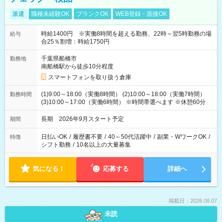
派遣
職種未経験OK
ブランクOK
WEB登録・面接OK
時給1400円 ※実働8時間を超える勤務、22時～翌5時勤務の場
給与
合25％割増：時給1750円
千葉県船橋市
勤務地
南船橋駅から徒歩10分程度
スマートフォンを取り扱う倉庫
(1)9:00～18:00（実働8時間） (2)10:00～18:00（実働7時間）
勤務時間
(3)10:00～17:00（実働6時間） ※時間帯選べます ※休憩60分
長期 2026年9月スタート予定
期間
日払いOK
/
履歴書不要
/
40～50代活躍中
/
副業・WワークOK
/
特徴
シフト勤務
/
10名以上の大量募集
気になる！
応募する
詳細へ
掲載日：2026.08.07
未読