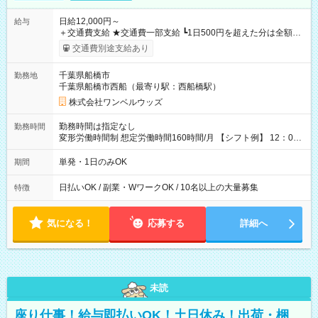
日給12,000円～
給与
＋交通費支給 ★交通費一部支給 ┗1日500円を超えた分は全額支
給！ ※往復500円以内の方は自己負担となります ★日払いOK！
交通費別途支給あり
（規定あり） ┗働いたその日に現金GET♪ お仕事後はコンビニ
ATMから 日払い分を引き落とせます！ 【試用期間】試用期間
千葉県船橋市
勤務地
なし
千葉県船橋市西船（最寄り駅：西船橋駅）
株式会社ワンベルウッズ
勤務時間は指定なし
勤務時間
変形労働時間制 想定労働時間160時間/月 【シフト例】 12：00
～22：00
単発・1日のみOK
期間
日払いOK / 副業・WワークOK / 10名以上の大量募集
特徴
気になる！
応募する
詳細へ
未読
座り仕事！給与即払いOK！土日休み！出荷・梱