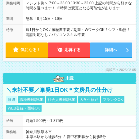
＜シフト例＞ 7:00～23:00 13:30～22:00 上記の時間から好きな
勤務時間
時間を選べます！ ※時間は変更となる可能性があります
急募！8月15日・16日
期間
週1日からOK
/
履歴書不要
/
副業・WワークOK
/
シフト勤務
/
特徴
電話対応なし
/
パソコンスキル不要
気になる！
応募する
詳細へ
掲載日：2026.08.05
未読
＼来社不要／単発1日OK＊文房具の仕分け
派遣
職種未経験OK
社会人未経験OK
大学生歓迎
ブランクOK
WEB登録・面接OK
時給1,500円～1,875円
給与
神奈川県厚木市
勤務地
本厚木駅から徒歩5分
/
愛甲石田駅から徒歩5分