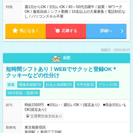
週1日からOK
/
日払いOK
/
40～50代活躍中
/
副業・Wワーク
特徴
OK
/
服装自由
/
シフト勤務
/
10名以上の大量募集
/
電話対応な
し
/
パソコンスキル不要
気になる！
応募する
詳細へ
掲載日：2026.08.07
未読
短時間シフトあり！WEBでサクッと登録OK＊
クッキーなどの仕分け
派遣
職種未経験OK
社会人未経験OK
大学生歓迎
ブランクOK
WEB登録・面接OK
時給1500円 ■日払い・週払いOK！(規定あり) ■現金日払いも
給与
OK(規定あり)
交通費別途支給あり
東京都新宿区
勤務地
新宿駅
/
新宿三丁目駅