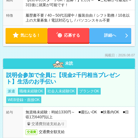
【8月中のスタートOK！急募！】2カ月～ ■ご応募から最短2～
期間
ね。 ※Wワーク希望の方へ 今ご覧のお仕事で希望する勤務時間
3日後に就業が可能です！
と、もう1つのお仕事の勤務時間。 合計で週40時間を超える場
合は応募できません。
履歴書不要
/
40～50代活躍中
/
服装自由
/
シフト勤務
/
10名以
特徴
上の大量募集
/
電話対応なし
/
パソコンスキル不要
気になる！
応募する
詳細へ
掲載日：2026.08.07
未読
説明会参加で全員に【現金2千円相当プレゼン
ト】生活のお手伝い
派遣
職種未経験OK
社会人未経験OK
ブランクOK
WEB登録・面接OK
無資格未経験：時給1330円～ ■週払いOK ■扶養内OK ■日
給与
収1万640円以上
交通費別途支給あり
交通費全額支給
交通費