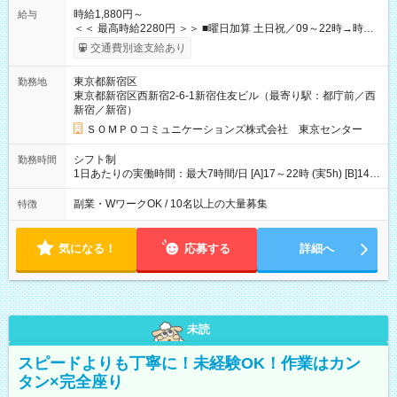
時給1,880円～
給与
＜＜ 最高時給2280円 ＞＞ ■曜日加算 土日祝／09～22時→時給
＋400円 ■時間加算 月曜／09～12時→時給＋200円 月曜／17～
交通費別途支給あり
22時→時給＋200円 金曜／17～22時→時給＋400円 ■導入研
修・OJT研修時： 時給1780円（各加算給無）
東京都新宿区
勤務地
━━━━━━━━━━━━━━━ ■月収例 ◎ロングシフト（週3日×実7h） [1]
東京都新宿区西新宿2-6-1新宿住友ビル（最寄り駅：都庁前／西
金曜日収：15160円×4日＝60640円 [2]土曜日収：15960円×5日
新宿／新宿）
＝79800円 [3]日曜日収：15960円×5日＝79800円 [1]＋[2]＋[3]＝
月収22万240円 ◎ショートシフト（週3日×実5h） [1]月曜日収：
ＳＯＭＰＯコミュニケーションズ株式会社 東京センター
10400円×4日＝41600円 [2]金曜日収：11400円×4日＝45600円
[3]土曜日収：11400円×5日＝57000円 [1]＋[2]＋[3]＝月収14万
シフト制
勤務時間
4200円 【試用期間】試用期間あり 試用期間の長さ：3ヶ月 ※ 雇
1日あたりの実働時間：最大7時間/日 [A]17～22時 (実5h) [B]14～
用形態と給与に、本採用時と異なる部分があります。 雇用形
22時 (実7h/休1h） ★週3～5日※土or日必須 ◎休日：平日メイン
態：本採用時と同じです。 給与：時給 1,780円以上 ※各加算給
※[B]OJT終了後要相談 ◎下記選択制 （1）曜日固定 週3～・土or
副業・WワークOK / 10名以上の大量募集
特徴
無
日必須 （2）月間シフト※規定 1ヶ月毎のシフト制 ※デビュー後
選択可 ▶ご確認 祝日/GW/年末年始等も シフト通りの出勤が必要
です
気になる！
応募する
詳細へ
未読
スピードよりも丁寧に！未経験OK！作業はカン
タン×完全座り