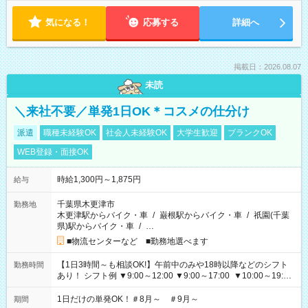
気になる！
応募する
詳細へ
掲載日：2026.08.07
未読
＼来社不要／単発1日OK＊コスメの仕分け
派遣
職種未経験OK
社会人未経験OK
大学生歓迎
ブランクOK
WEB登録・面接OK
時給1,300円～1,875円
給与
千葉県木更津市
勤務地
木更津駅からバイク・車
/
巌根駅からバイク・車
/
祇園(千葉
県)駅からバイク・車
/
…
■物流センターなど ■勤務地選べます
【1日3時間～も相談OK!】午前中のみや18時以降などのシフト
勤務時間
あり！ シフト例 ▼9:00～12:00 ▼9:00～17:00 ▼10:00～19:00
▼18:00～21:00
1日だけの単発OK！＃8月～ ＃9月～
期間