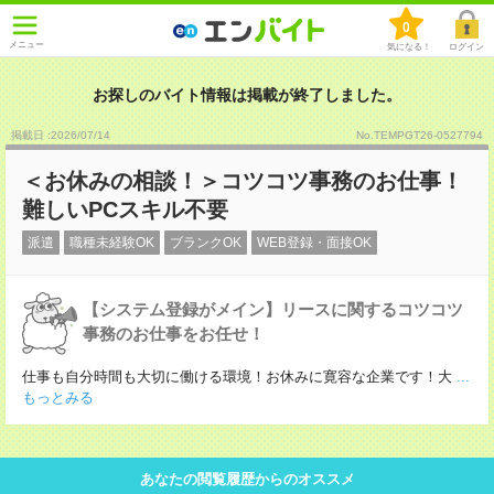
0
メニュー
気になる！
ログイン
お探しのバイト情報は掲載が終了しました。
掲載日 :2026
/
07
/
14
No.TEMPGT26-0527794
＜お休みの相談！＞コツコツ事務のお仕事！
難しいPCスキル不要
派遣
職種未経験OK
ブランクOK
WEB登録・面接OK
【システム登録がメイン】リースに関するコツコツ
事務のお仕事をお任せ！
仕事も自分時間も大切に働ける環境！お休みに寛容な企業です！大
...
もっとみる
あなたの閲覧履歴からのオススメ