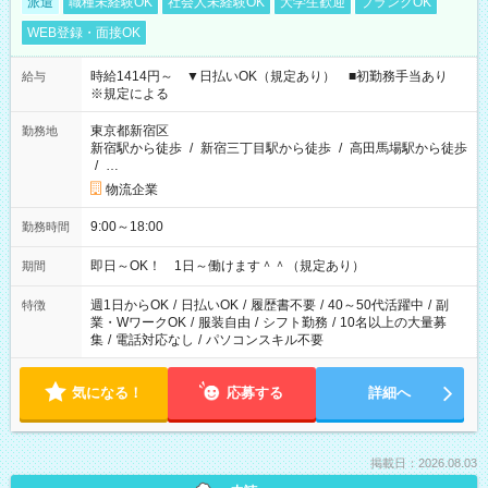
派遣
職種未経験OK
社会人未経験OK
大学生歓迎
ブランクOK
WEB登録・面接OK
時給1414円～ ▼日払いOK（規定あり） ■初勤務手当あり
給与
※規定による
東京都新宿区
勤務地
新宿駅から徒歩
/
新宿三丁目駅から徒歩
/
高田馬場駅から徒歩
/
…
物流企業
9:00～18:00
勤務時間
即日～OK！ 1日～働けます＾＾（規定あり）
期間
週1日からOK
/
日払いOK
/
履歴書不要
/
40～50代活躍中
/
副
特徴
業・WワークOK
/
服装自由
/
シフト勤務
/
10名以上の大量募
集
/
電話対応なし
/
パソコンスキル不要
気になる！
応募する
詳細へ
掲載日：2026.08.03