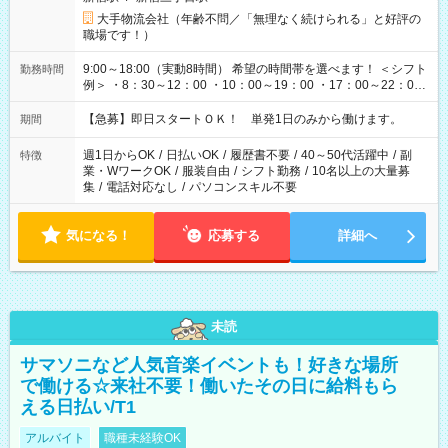
大手物流会社（年齢不問／「無理なく続けられる」と好評の
職場です！）
9:00～18:00（実動8時間） 希望の時間帯を選べます！ ＜シフト
勤務時間
例＞ ・8：30～12：00 ・10：00～19：00 ・17：00～22：00
・13：00～22：00 ・22：00～翌6：00 など
【急募】即日スタートＯＫ！ 単発1日のみから働けます。
期間
週1日からOK
/
日払いOK
/
履歴書不要
/
40～50代活躍中
/
副
特徴
業・WワークOK
/
服装自由
/
シフト勤務
/
10名以上の大量募
集
/
電話対応なし
/
パソコンスキル不要
気になる！
応募する
詳細へ
未読
サマソニなど人気音楽イベントも！好きな場所
で働ける☆来社不要！働いたその日に給料もら
える日払い/T1
アルバイト
職種未経験OK