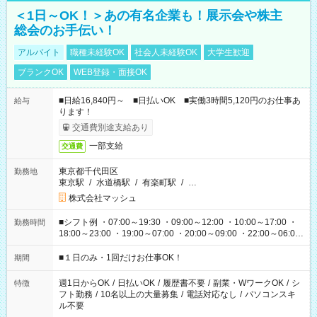
＜1日～OK！＞あの有名企業も！展示会や株主
総会のお手伝い！
アルバイト
職種未経験OK
社会人未経験OK
大学生歓迎
ブランクOK
WEB登録・面接OK
■日給16,840円～ ■日払いOK ■実働3時間5,120円のお仕事あ
給与
ります！
交通費別途支給あり
一部支給
交通費
東京都千代田区
勤務地
東京駅
/
水道橋駅
/
有楽町駅
/
…
株式会社マッシュ
■シフト例 ・07:00～19:30 ・09:00～12:00 ・10:00～17:00 ・
勤務時間
18:00～23:00 ・19:00～07:00 ・20:00～09:00 ・22:00～06:00
etc ★最短で3時間で5,120円のお仕事から 15時間で2万円近く稼
げるお仕事も！ ご希望のお時間に合わせてご紹介！ ※シフトは
■１日のみ・1回だけお仕事OK！
期間
現場によって異なります。 ※勿論、休憩時間はあるのでご安心
ください！
週1日からOK
/
日払いOK
/
履歴書不要
/
副業・WワークOK
/
シ
特徴
フト勤務
/
10名以上の大量募集
/
電話対応なし
/
パソコンスキ
ル不要