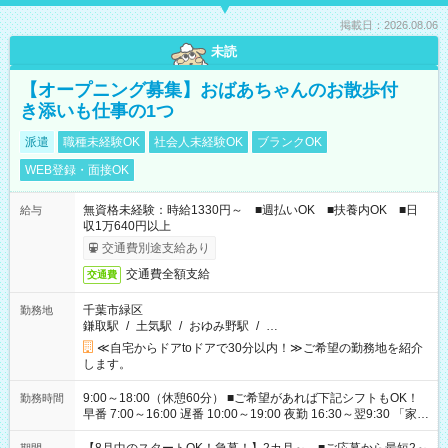
掲載日：2026.08.06
未読
【オープニング募集】おばあちゃんのお散歩付
き添いも仕事の1つ
派遣
職種未経験OK
社会人未経験OK
ブランクOK
WEB登録・面接OK
無資格未経験：時給1330円～ ■週払いOK ■扶養内OK ■日
給与
収1万640円以上
交通費別途支給あり
交通費全額支給
交通費
千葉市緑区
勤務地
鎌取駅
/
土気駅
/
おゆみ野駅
/
…
≪自宅からドアtoドアで30分以内！≫ご希望の勤務地を紹介
します。
9:00～18:00（休憩60分） ■ご希望があれば下記シフトもOK！
勤務時間
早番 7:00～16:00 遅番 10:00～19:00 夜勤 16:30～翌9:30 「家族
と休みを合わせたい」 「余裕を持って夕飯の準備がしたい」
「できれば残業はしたくない」 など、ご希望を教えてください