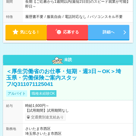
長期【ご応募から1週間以内(最短2日目)のスピード就業が可能】
期間
即日～
履歴書不要
/
服装自由
/
電話対応なし
/
パソコンスキル不要
特徴
気になる！
応募する
詳細へ
未読
＜厚生労働省のお仕事・短期・週3日～OK＞埼
玉県・労働保険ご案内スタッ
フ/Q311071125041
アルバイト
職種未経験OK
時給1,600円～
給与
【試用期間】試用期間なし
交通費別途支給あり
さいたま市西区
勤務地
埼玉県さいたま市西区