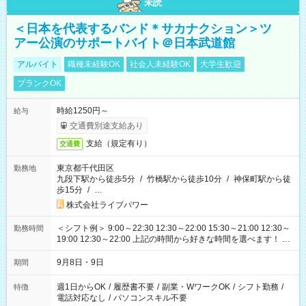
未読
＜日本を代表するバンド＊サカナクション＞ツ
アー公演のサポートバイト＠日本武道館
アルバイト
職種未経験OK
社会人未経験OK
大学生歓迎
ブランクOK
時給1250円～
給与
交通費別途支給あり
支給（規定有り）
交通費
東京都千代田区
勤務地
九段下駅から徒歩5分
/
竹橋駅から徒歩10分
/
神保町駅から徒
歩15分
/
…
株式会社ライブパワー
＜シフト例＞ 9:00～22:30 12:30～22:00 15:30～21:00 12:30～
勤務時間
19:00 12:30～22:00 上記の時間から好きな時間を選べます！ ※
時間は変更となる可能性があります
9月8日・9日
期間
週1日からOK
/
履歴書不要
/
副業・WワークOK
/
シフト勤務
/
特徴
電話対応なし
/
パソコンスキル不要