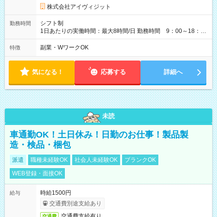
株式会社アイヴィジット
シフト制
勤務時間
1日あたりの実働時間：最大8時間/日 勤務時間 9：00～18：
00(実働8h、休憩1h) 土日祝含む週3日～OK、シフト制 ※もちろ
ん週5日勤務もOK♪ 勤務期間：2026年8月12日～9月9日※リスト
副業・WワークOK
特徴
全件完了で業務終了
気になる！
応募する
詳細へ
未読
車通勤OK！土日休み！日勤のお仕事！製品製
造・検品・梱包
派遣
職種未経験OK
社会人未経験OK
ブランクOK
WEB登録・面接OK
時給1500円
給与
交通費別途支給あり
交通費支給有り
交通費