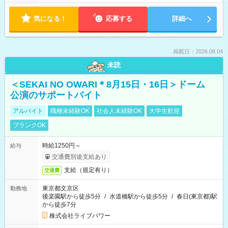
気になる！
応募する
詳細へ
掲載日：2026.08.04
未読
＜SEKAI NO OWARI＊8月15日・16日＞ドーム
公演のサポートバイト
アルバイト
職種未経験OK
社会人未経験OK
大学生歓迎
ブランクOK
時給1250円～
給与
交通費別途支給あり
支給（規定有り）
交通費
東京都文京区
勤務地
後楽園駅から徒歩5分
/
水道橋駅から徒歩5分
/
春日(東京都)駅
から徒歩7分
株式会社ライブパワー