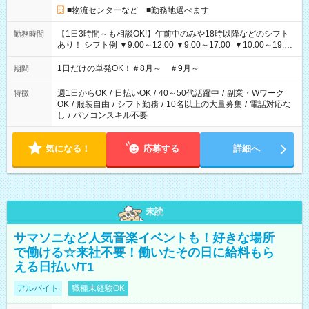
■物流センターなど ■勤務地選べます
【1日3時間～も相談OK!】午前中のみや18時以降などのシフト
勤務時間
あり！ シフト例 ▼9:00～12:00 ▼9:00～17:00 ▼10:00～19:00
▼18:00～21:00
1日だけの単発OK！＃8月～ ＃9月～
期間
週1日からOK
/
日払いOK
/
40～50代活躍中
/
副業・Wワーク
特徴
OK
/
服装自由
/
シフト勤務
/
10名以上の大量募集
/
電話対応な
し
/
パソコンスキル不要
気になる！
応募する
詳細へ
未読
サマソニなど人気音楽イベントも！好きな場所
で働ける☆来社不要！働いたその日に給料もら
える日払い/T1
アルバイト
職種未経験OK