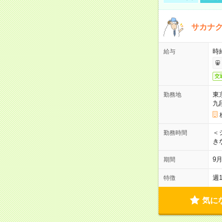
サカナク
時
給与
交
東
勤務地
九
＜シ
勤務時間
き
9
期間
週
特徴
気に