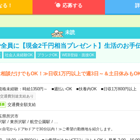
なる！
応募する
詳
未読
全員に【現金2千円相当プレゼント】生活のお手
K
社会人未経験OK
ブランクOK
WEB登録・面接OK
相談だけでもOK！≫日収1万円以上で週3日～＆土日休みもO
資格未経験：時給1350円～ ■週払いOK ■扶養内OK ■日収1万800円以上
交通費別途支給あり
交通費全額支給
通費
玉県所沢市
沢駅
/
東所沢駅
/
航空公園駅
/
…
≪自宅からドアtoドアで30分以内！≫ご希望の勤務地を紹介します。