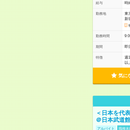
時
給与
東
勤務地
新
9:
勤務時間
即
期間
週
特徴
以
気に
＜日本を代
＠日本武道
アルバイト
職種未