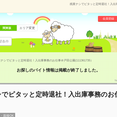
残業ナシでピタッと定時退社！入出庫事
会員登録
エリア変更
関東版
望条件
ナシでピタッと定時退社！入出庫事務のお仕事＠戸田公園(111361735）
お探しのバイト情報は掲載が終了しました。
N
シでピタッと定時退社！入出庫事務のお
録・面接OK