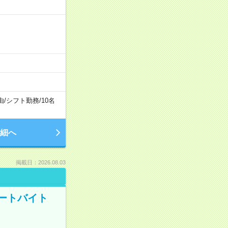
由
/
シフト勤務
/
10名
細へ
掲載日：2026.08.03
ートバイト