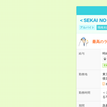
＜SEKAI 
アルバイト
職種未
最高のラ
時
給与
交
東
勤務地
後
＜
勤務時間
る
急
期間