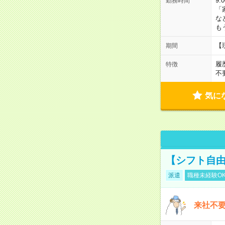
9:
勤務時間
「
な
も
【
期間
履
特徴
不
気に
【シフト自由
派遣
職種未経験O
来社不要