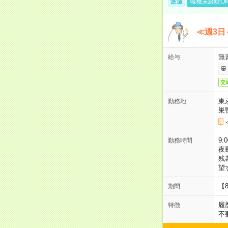
派遣
職種未経験O
≪週3日
無
給与
交
東
勤務地
巣
9:
勤務時間
夜
残
望
【
期間
履
特徴
不