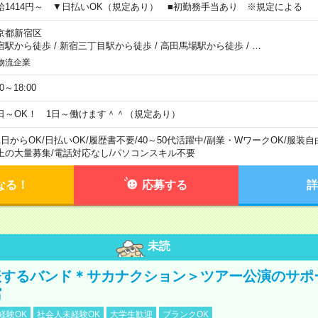
給1414円～ ▼日払いOK（規定あり） ■初勤務手当あり ※規定による
京都新宿区
宿駅から徒歩
/
新宿三丁目駅から徒歩
/
高田馬場駅から徒歩
/
…
物流企業
00～18:00
日～OK！ 1日～働けます＾＾（規定あり）
1日からOK
/
日払いOK
/
履歴書不要
/
40～50代活躍中
/
副業・WワークOK
/
服装自
上の大量募集
/
電話対応なし
/
パソコンスキル不要
なる！
応募する
詳
未読
表するバンド＊サカナクション＞ツアー公演のサポ
館
経験OK
社会人未経験OK
大学生歓迎
ブランクOK