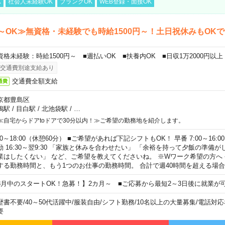
K
社会人未経験OK
ブランクOK
WEB登録・面接OK
～OK≫無資格・未経験でも時給1500円～！土日祝休みもOK
資格未経験：時給1500円～ ■週払いOK ■扶養内OK ■日収1万2000円以上
交通費別途支給あり
交通費全額支給
通費
京都豊島区
鴨駅
/
目白駅
/
北池袋駅
/
…
≪自宅からドアtoドアで30分以内！≫ご希望の勤務地を紹介します。
00～18:00（休憩60分） ■ご希望があれば下記シフトもOK！ 早番 7:00～16:00 遅
勤 16:30～翌9:30 「家族と休みを合わせたい」 「余裕を持って夕飯の準備
業はしたくない」 など、ご希望を教えてくださいね。 ※Wワーク希望の方へ
する勤務時間と、もう1つのお仕事の勤務時間。 合計で週40時間を超える場
8月中のスタートOK！急募！】2カ月～ ■ご応募から最短2～3日後に就業が
歴書不要
/
40～50代活躍中
/
服装自由
/
シフト勤務
/
10名以上の大量募集
/
電話対応
要