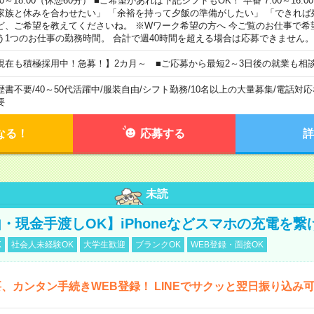
00～18:00（休憩60分） ■ご希望があれば下記シフトもOK！ 早番 7:00～16:00 遅
家族と休みを合わせたい」 「余裕を持って夕飯の準備がしたい」 「できれば
ど、ご希望を教えてくださいね。 ※Wワーク希望の方へ 今ご覧のお仕事で希
う1つのお仕事の勤務時間。 合計で週40時間を超える場合は応募できません。
現在も積極採用中！急募！】2カ月～ ■ご応募から最短2～3日後の就業も相
歴書不要
/
40～50代活躍中
/
服装自由
/
シフト勤務
/
10名以上の大量募集
/
電話対応
要
なる！
応募する
詳
未読
・現金手渡しOK】iPhoneなどスマホの充電を繋
K
社会人未経験OK
大学生歓迎
ブランクOK
WEB登録・面接OK
、カンタン手続きWEB登録！ LINEでサクッと翌日振り込み