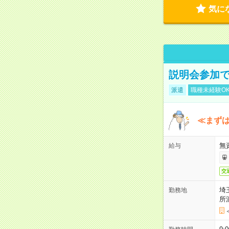
気に
説明会参加で
派遣
職種未経験O
≪まずは
無
給与
交
埼
勤務地
所