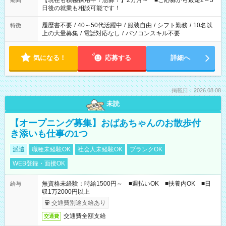
【現在も積極採用中！急募！】2カ月～ ■ご応募から最短2～3
期間
の方へ 今ご覧のお仕事で希望する勤務時間と、もう1つのお仕事
日後の就業も相談可能です！
の勤務時間。 合計で週40時間を超える場合は応募できません。
履歴書不要
/
40～50代活躍中
/
服装自由
/
シフト勤務
/
10名以
特徴
上の大量募集
/
電話対応なし
/
パソコンスキル不要
気になる！
応募する
詳細へ
掲載日：2026.08.08
未読
【オープニング募集】おばあちゃんのお散歩付
き添いも仕事の1つ
派遣
職種未経験OK
社会人未経験OK
ブランクOK
WEB登録・面接OK
無資格未経験：時給1500円～ ■週払いOK ■扶養内OK ■日
給与
収1万2000円以上
交通費別途支給あり
交通費全額支給
交通費