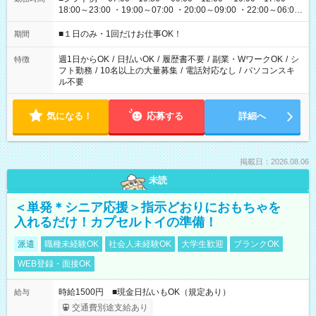
18:00～23:00 ・19:00～07:00 ・20:00～09:00 ・22:00～06:00
etc ★最短で3時間で5,120円のお仕事から 15時間で2万円近く稼
げるお仕事も！ ご希望のお時間に合わせてご紹介！ ※シフトは
■１日のみ・1回だけお仕事OK！
期間
現場によって異なります。 ※勿論、休憩時間はあるのでご安心
ください！
週1日からOK
/
日払いOK
/
履歴書不要
/
副業・WワークOK
/
シ
特徴
フト勤務
/
10名以上の大量募集
/
電話対応なし
/
パソコンスキ
ル不要
気になる！
応募する
詳細へ
掲載日：2026.08.06
未読
＜単発＊シニア応援＞指示どおりにおもちゃを
入れるだけ！カプセルトイの準備！
派遣
職種未経験OK
社会人未経験OK
大学生歓迎
ブランクOK
WEB登録・面接OK
時給1500円 ■現金日払いもOK（規定あり）
給与
交通費別途支給あり