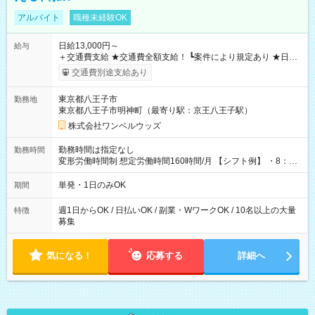
アルバイト
職種未経験OK
日給13,000円～
給与
＋交通費支給 ★交通費全額支給！ ┗案件により規定あり ★日払
いOK！（規定あり） ┗働いたその日に現金GET♪ お仕事後はコ
交通費別途支給あり
ンビニATMから 日払い分を引き落とせます！ 【試用期間】試
用期間なし
東京都八王子市
勤務地
東京都八王子市明神町（最寄り駅：京王八王子駅）
株式会社ワンベルウッズ
勤務時間は指定なし
勤務時間
変形労働時間制 想定労働時間160時間/月 【シフト例】 ・8：00
～21：00
単発・1日のみOK
期間
週1日からOK / 日払いOK / 副業・WワークOK / 10名以上の大量
特徴
募集
気になる！
応募する
詳細へ