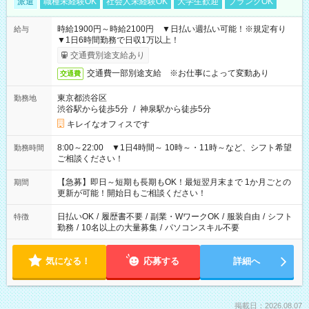
派遣
職種未経験OK
社会人未経験OK
大学生歓迎
ブランクOK
時給1900円～時給2100円 ▼日払い週払い可能！※規定有り
給与
▼1日6時間勤務で日収1万以上！
交通費別途支給あり
交通費一部別途支給 ※お仕事によって変動あり
交通費
東京都渋谷区
勤務地
渋谷駅から徒歩5分
/
神泉駅から徒歩5分
キレイなオフィスです
8:00～22:00 ▼1日4時間～ 10時～・11時～など、シフト希望
勤務時間
ご相談ください！
【急募】即日～短期も長期もOK！最短翌月末まで 1か月ごとの
期間
更新が可能！開始日もご相談ください！
日払いOK
/
履歴書不要
/
副業・WワークOK
/
服装自由
/
シフト
特徴
勤務
/
10名以上の大量募集
/
パソコンスキル不要
気になる！
応募する
詳細へ
掲載日：2026.08.07