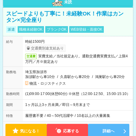
未読
スピードよりも丁寧に！未経験OK！作業はカン
タン×完全座り
派遣
職種未経験OK
ブランクOK
WEB登録・面接OK
時給1500円
給与
交通費別途支給あり
実費支給／当社規定あり。通勤交通費実費支払／上限4
交通費
万円／月※規定あり
埼玉県加須市
勤務地
加須駅から車10分
/
久喜駅から車20分
/
鴻巣駅から車20分
物流・ロジスティクス
(1)09:00-17:00(休憩60分) ※休憩（12:00-12:50、15:00-15:10）
勤務時間
1ヶ月以上3ヶ月未満／即日～9月末まで
期間
履歴書不要
/
40～50代活躍中
/
10名以上の大量募集
特徴
気になる！
応募する
詳細へ