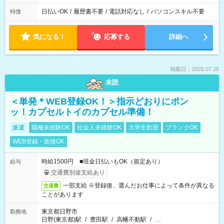
日払いOK
/
履歴書不要
/
電話対応なし
/
パソコンスキル不要
特徴
気になる！
応募する
詳細へ
掲載日：2026.07.26
未読
＜単発＊WEB登録OK！＞指示どおりにポン
ッ！カプセルトイのカプセル準備！
派遣
職種未経験OK
社会人未経験OK
大学生歓迎
ブランクOK
WEB登録・面接OK
時給1500円 ■現金日払いもOK（規定あり）
給与
交通費別途支給あり
一部支給 ※登録後、選んだお仕事によって条件が異なる
交通費
ことがあります
東京都日野市
勤務地
日野(東京都)駅
/
豊田駅
/
高幡不動駅
/
…