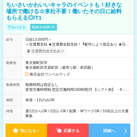
ちいさいかわいいキャラのイベントも！好きな
場所で働ける☆来社不要！働いたその日に給料
もらえる◎/T1
アルバイト
職種未経験OK
日給13,000円～
給与
＋交通費支給 ★交通費全額支給！ ┗案件により規定あり ★日払
いOK！（規定あり） ┗働いたその日に現金GET♪ お仕事後はコ
交通費別途支給あり
ンビニATMから 日払い分を引き落とせます！ 【試用期間】試
用期間なし
東京都町田市
勤務地
東京都町田市原町田（最寄り駅：町田駅）
株式会社ワンベルウッズ
勤務時間は指定なし
勤務時間
変形労働時間制 想定労働時間160時間/月 【シフト例】 ・8：00
～21：00
単発・1日のみOK
期間
週1日からOK / 日払いOK / 副業・WワークOK / 10名以上の大量
特徴
募集
気になる！
応募する
詳細へ