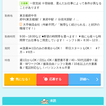
一部支給 ※登録後、選んだお仕事によって条件が異なる
交通費
ことがあります
東京都府中市
勤務地
府中(東京都)駅
/
東府中駅
/
分倍河原駅
/
…
大手物流会社（年齢不問／「無理なく続けられる」と好評の
職場です！）
9:00～18:00など ■希望の時間帯を選べます！ ▼他にも様々な時
勤務時間
間帯でお仕事をご用意しています！ ＜シフト例＞ 8:30～12:00
17:00～22:00 13:00～22:00 22:00～翌6:00 など
≪急募≫1日のみの単発からOK！ 即日スタートもOK！ ＃7
期間
月～＃8月～
週1日からOK
/
日払いOK
/
履歴書不要
/
40～50代活躍中
/
副
特徴
業・WワークOK
/
服装自由
/
シフト勤務
/
10名以上の大量募
集
/
電話対応なし
/
パソコンスキル不要
気になる！
応募する
詳細へ
未読