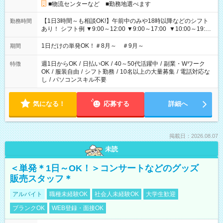
■物流センターなど ■勤務地選べます
【1日3時間～も相談OK!】午前中のみや18時以降などのシフト
勤務時間
あり！ シフト例 ▼9:00～12:00 ▼9:00～17:00 ▼10:00～19:00
▼18:00～21:00
1日だけの単発OK！＃8月～ ＃9月～
期間
週1日からOK
/
日払いOK
/
40～50代活躍中
/
副業・Wワーク
特徴
OK
/
服装自由
/
シフト勤務
/
10名以上の大量募集
/
電話対応な
し
/
パソコンスキル不要
気になる！
応募する
詳細へ
掲載日：2026.08.07
未読
＜単発＊1日～OK！＞コンサートなどのグッズ
販売スタッフ＊
アルバイト
職種未経験OK
社会人未経験OK
大学生歓迎
ブランクOK
WEB登録・面接OK