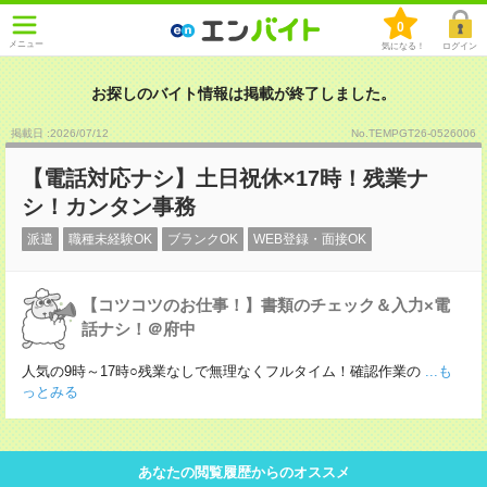
0
メニュー
気になる！
ログイン
お探しのバイト情報は掲載が終了しました。
掲載日 :2026
/
07
/
12
No.TEMPGT26-0526006
【電話対応ナシ】土日祝休×17時！残業ナ
シ！カンタン事務
派遣
職種未経験OK
ブランクOK
WEB登録・面接OK
【コツコツのお仕事！】書類のチェック＆入力×電
話ナシ！＠府中
人気の9時～17時○残業なしで無理なくフルタイム！確認作業の
...も
っとみる
あなたの閲覧履歴からのオススメ