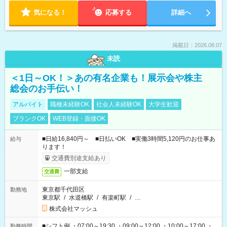
気になる！
応募する
詳細へ
掲載日：2026.08.07
未読
＜1日～OK！＞あの有名企業も！展示会や株主
総会のお手伝い！
アルバイト
職種未経験OK
社会人未経験OK
大学生歓迎
ブランクOK
WEB登録・面接OK
■日給16,840円～ ■日払いOK ■実働3時間5,120円のお仕事あ
給与
ります！
交通費別途支給あり
一部支給
交通費
東京都千代田区
勤務地
東京駅
/
水道橋駅
/
有楽町駅
/
…
株式会社マッシュ
■シフト例 ・07:00～19:30 ・09:00～12:00 ・10:00～17:00 ・
勤務時間