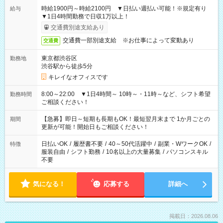
時給1900円～時給2100円 ▼日払い週払い可能！※規定有り
給与
▼1日4時間勤務で日収1万以上！
交通費別途支給あり
交通費一部別途支給 ※お仕事によって変動あり
交通費
東京都渋谷区
勤務地
渋谷駅から徒歩5分
キレイなオフィスです
8:00～22:00 ▼1日4時間～ 10時～・11時～など、シフト希望
勤務時間
ご相談ください！
【急募】即日～短期も長期もOK！最短翌月末まで 1か月ごとの
期間
更新が可能！開始日もご相談ください！
日払いOK
/
履歴書不要
/
40～50代活躍中
/
副業・WワークOK
/
特徴
服装自由
/
シフト勤務
/
10名以上の大量募集
/
パソコンスキル
不要
気になる！
応募する
詳細へ
掲載日：2026.08.06