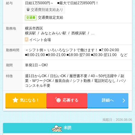
日給1万5000円～ ■最大で日給2万8500円！
給与
交通費別途支給あり
交通費規定支給
交通費
横浜市西区
勤務地
横浜駅
/
みなとみらい駅
/
西横浜駅
/
…
イベント会場
＜シフト例＞ いろいろなシフトで働けます！ ■7:00-24:00
勤務時間
■8:00-21:00 ■9:00-21:00 ■18:00-翌7:00 ■20:30-翌11:00 など
単発1日～OK!
期間
週1日からOK
/
日払いOK
/
履歴書不要
/
40～50代活躍中
/
副
特徴
業・WワークOK
/
服装自由
/
シフト勤務
/
電話対応なし
/
パソ
コンスキル不要
気になる！
応募する
詳細へ
掲載日：2026.08.06
未読