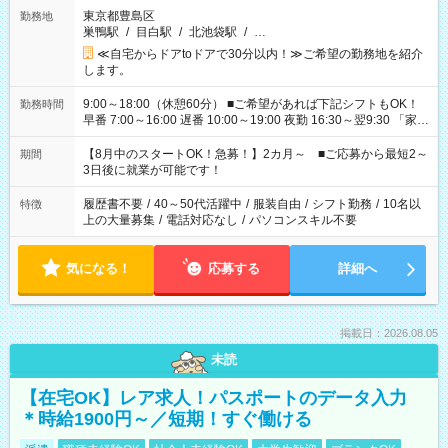
東京都豊島区
勤務地
巣鴨駅
/
目白駅
/
北池袋駅
/
…
≪自宅からドアtoドアで30分以内！≫ご希望の勤務地を紹介
します。
9:00～18:00（休憩60分） ■ご希望があれば下記シフトもOK！
勤務時間
早番 7:00～16:00 遅番 10:00～19:00 夜勤 16:30～翌9:30 「家族
と休みを合わせたい」 「余裕を持って夕飯の準備がしたい」
「できれば残業はしたくない」 など、ご希望を教えてください
【8月中のスタートOK！急募！】2カ月～ ■ご応募から最短2～
期間
ね。 ※Wワーク希望の方へ 今ご覧のお仕事で希望する勤務時間
3日後に就業が可能です！
と、もう1つのお仕事の勤務時間。 合計で週40時間を超える場
合は応募できません。
履歴書不要
/
40～50代活躍中
/
服装自由
/
シフト勤務
/
10名以
特徴
上の大量募集
/
電話対応なし
/
パソコンスキル不要
気になる！
応募する
詳細へ
掲載日：2026.08.05
未読
【在宅OK】レア求人！パスポートのデータ入力
＊時給1900円～／短期！すぐ働ける