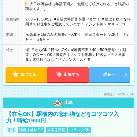
大手物流会社（年齢不問／「無理なく続けられる」と好評の
職場です！）
9:00～18:00など ■希望の時間帯を選べます！ ▼他にも様々な時
勤務時間
間帯でお仕事をご用意しています！ ＜シフト例＞ 8:30～12:00
17:00～22:00 13:00～22:00 22:00～翌6:00 など
≪急募≫1日のみの単発からOK！ 即日スタートもOK！ ＃7
期間
月～ ＃8月～
週1日からOK
/
日払いOK
/
履歴書不要
/
40～50代活躍中
/
副
特徴
業・WワークOK
/
服装自由
/
シフト勤務
/
10名以上の大量募
集
/
電話対応なし
/
パソコンスキル不要
気になる！
応募する
詳細へ
掲載日：2026.08.06
未読
【在宅OK】駅構内の忘れ物などをコツコツ入
力！時給1900円
派遣
職種未経験OK
大学生歓迎
ブランクOK