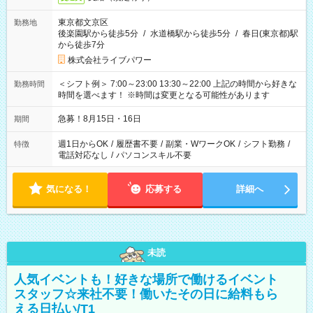
東京都文京区
勤務地
後楽園駅から徒歩5分
/
水道橋駅から徒歩5分
/
春日(東京都)駅
から徒歩7分
株式会社ライブパワー
＜シフト例＞ 7:00～23:00 13:30～22:00 上記の時間から好きな
勤務時間
時間を選べます！ ※時間は変更となる可能性があります
急募！8月15日・16日
期間
週1日からOK
/
履歴書不要
/
副業・WワークOK
/
シフト勤務
/
特徴
電話対応なし
/
パソコンスキル不要
気になる！
応募する
詳細へ
未読
人気イベントも！好きな場所で働けるイベント
スタッフ☆来社不要！働いたその日に給料もら
える日払い/T1