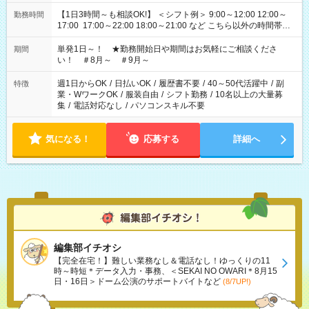
【1日3時間～も相談OK!】 ＜シフト例＞ 9:00～12:00 12:00～
勤務時間
17:00 17:00～22:00 18:00～21:00 など こちら以外の時間帯も
お気軽にご相談ください！
単発1日～！ ★勤務開始日や期間はお気軽にご相談くださ
期間
い！ ＃8月～ ＃9月～
週1日からOK
/
日払いOK
/
履歴書不要
/
40～50代活躍中
/
副
特徴
業・WワークOK
/
服装自由
/
シフト勤務
/
10名以上の大量募
集
/
電話対応なし
/
パソコンスキル不要
気になる！
応募する
詳細へ
編集部イチオシ
【完全在宅！】難しい業務なし＆電話なし！ゆっくりの11
時～時短＊データ入力・事務、＜SEKAI NO OWARI＊8月15
日・16日＞ドーム公演のサポートバイトなど
(8/7UP!)