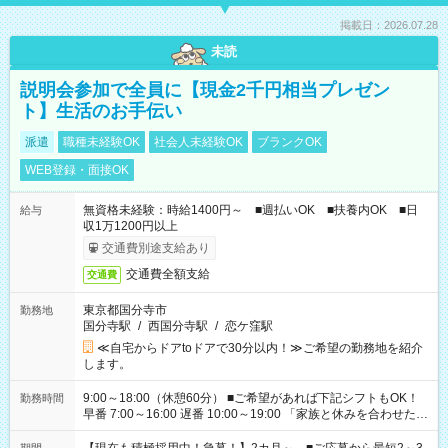
掲載日：2026.07.28
未読
説明会参加で全員に【現金2千円相当プレゼン
ト】生活のお手伝い
派遣
職種未経験OK
社会人未経験OK
ブランクOK
WEB登録・面接OK
無資格未経験：時給1400円～ ■週払いOK ■扶養内OK ■日
給与
収1万1200円以上
交通費別途支給あり
交通費全額支給
交通費
東京都国分寺市
勤務地
国分寺駅
/
西国分寺駅
/
恋ケ窪駅
≪自宅からドアtoドアで30分以内！≫ご希望の勤務地を紹介
します。
9:00～18:00（休憩60分） ■ご希望があれば下記シフトもOK！
勤務時間
早番 7:00～16:00 遅番 10:00～19:00 「家族と休みを合わせた
い」 「余裕を持って夕飯の準備がしたい」 「できれば残業はし
たくない」 など、ご希望を教えてくださいね。 ※Wワーク希望