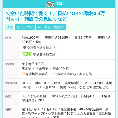
未読
＼空いた時間で働く！／日払いOK×1勤務3.4万
円も可！施設での見回りなど
派遣
ブランクOK
WEB登録・面接OK
時給1900円～ 夜勤時給2310円～ 日収3.4万円～（夜勤時給
給与
2310円×15h）
交通費別途支給あり
交通費全額支給
交通費
東京都千代田区
勤務地
東京駅
/
有楽町駅
/
御茶ノ水駅
/
…
介護施設や病院 ※ご自宅近辺からご案内可能
≪シフト例≫ 10:00～15:00（実働5時間） 12:00～17:00（実働
勤務時間
5時間） 17:00～翌10:00（実働15時間）など ご希望に応じて、
働く時間は調整できます！ お気軽に担当へ相談ください！
3ヵ月までの短期 ※職場が気に入れば、長期もOK！ ★急募！
期間
即日勤務もOK！
週1日からOK
/
日払いOK
/
履歴書不要
/
40～50代活躍中
/
副
特徴
業・WワークOK
/
シフト勤務
/
10名以上の大量募集
/
電話対応
なし
/
パソコンスキル不要