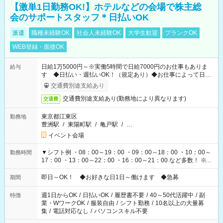
【激単1日勤務OK!】ホテルなどの会場で株主総
会のサポートスタッフ＊日払いOK
派遣
職種未経験OK
社会人未経験OK
大学生歓迎
ブランクOK
WEB登録・面接OK
日給1万5000円～※実働5時間で日給7000円のお仕事もありま
給与
す ◆日払い・週払いOK！（規定あり）◆お仕事によって日給
も異なります
交通費別途支給あり
交通費別途支給あり(勤務地により異なります)
交通費
東京都江東区
勤務地
豊洲駅
/
東陽町駅
/
亀戸駅
/
…
イベント会場
▼シフト例 ・08：00～19：00 ・09：00～18：00 ・10：00～
勤務時間
17：00 ・13：00～22：00 ・16：00～21：00 など多数！ ※お
仕事により勤務時間が異なります
即日～OK！ ◆お好きな日1日～働けます ◆急募
期間
週1日からOK
/
日払いOK
/
履歴書不要
/
40～50代活躍中
/
副
特徴
業・WワークOK
/
服装自由
/
シフト勤務
/
10名以上の大量募
集
/
電話対応なし
/
パソコンスキル不要