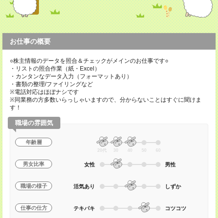
お仕事の概要
○株主情報のデータを照合＆チェックがメインのお仕事です○
・リストの照合作業（紙・Excel）
・カンタンなデータ入力（フォーマットあり）
・書類の整理/ファイリングなど
※電話対応はほぼナシです
※同業務の方多数いらっしゃいますので、分からないことはすぐに聞けま
す！
職場の雰囲気
年齢層
20代
30
40
50
60
男女比率
女性
男性
職場の様子
活気あり
しずか
仕事の仕方
テキパキ
コツコツ