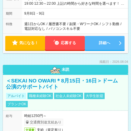
19:00 12:30～22:00 上記の時間から好きな時間を選べます！ ※
時間は変更となる可能性があります
9月8日・9日
期間
週1日からOK
/
履歴書不要
/
副業・WワークOK
/
シフト勤務
/
特徴
電話対応なし
/
パソコンスキル不要
気になる！
応募する
詳細へ
掲載日：2026.08.04
未読
＜SEKAI NO OWARI＊8月15日・16日＞ドーム
公演のサポートバイト
アルバイト
職種未経験OK
社会人未経験OK
大学生歓迎
ブランクOK
時給1250円～
給与
交通費別途支給あり
支給（規定有り）
交通費