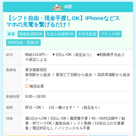
未読
【シフト自由・現金手渡しOK】iPhoneなどス
マホの充電を繋げるだけ！
派遣
職種未経験OK
社会人未経験OK
大学生歓迎
ブランクOK
WEB登録・面接OK
時給1414円～ ▼日払いOK（規定あり） ■初勤務手当あり
給与
※規定による
東京都新宿区
勤務地
新宿駅から徒歩
/
新宿三丁目駅から徒歩
/
高田馬場駅から徒歩
/
…
物流企業
9:00～18:00
勤務時間
即日～OK！ 1日～働けます＾＾（規定あり）
期間
週1日からOK
/
日払いOK
/
履歴書不要
/
40～50代活躍中
/
副
特徴
業・WワークOK
/
服装自由
/
シフト勤務
/
10名以上の大量募
集
/
電話対応なし
/
パソコンスキル不要