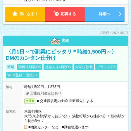
気になる！
応募する
詳細へ
掲載日：2026.08.04
未読
〈月1日～で副業にピッタリ＊時給1,500円～〉
DMのカンタン仕分け
派遣
職種未経験OK
社会人未経験OK
大学生歓迎
ブランクOK
WEB登録・面接OK
時給1,500円～1,875円
給与
交通費別途支給あり
■ 交通費規定内支給 ※派遣先による
交通費
東京都港区
勤務地
大門(東京都)駅から徒歩5分
/
浜松町駅から徒歩5分
/
新橋駅か
ら徒歩5分
/
…
■物流センターなど ■勤務地選べます