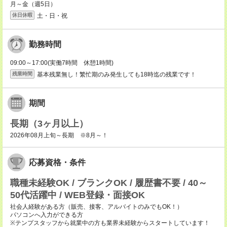
月～金（週5日）
土・日・祝
休日休暇
勤務時間
09:00～17:00(実働7時間 休憩1時間)
基本残業無し！繁忙期のみ発生しても18時迄の残業です！
残業時間
期間
長期（3ヶ月以上）
2026年08月上旬～長期 ※8月～！
応募資格・条件
職種未経験OK / ブランクOK / 履歴書不要 / 40～
50代活躍中 / WEB登録・面接OK
社会人経験がある方（販売、接客、アルバイトのみでもOK！）
パソコンへ入力ができる方
※テンプスタッフから就業中の方も業界未経験からスタートしています！