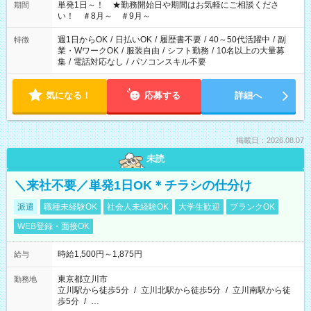
単発1日～！ ★勤務開始日や期間はお気軽にご相談くださ
期間
い！ ＃8月～ ＃9月～
週1日からOK
/
日払いOK
/
履歴書不要
/
40～50代活躍中
/
副
特徴
業・WワークOK
/
服装自由
/
シフト勤務
/
10名以上の大量募
集
/
電話対応なし
/
パソコンスキル不要
気になる！
応募する
詳細へ
掲載日：2026.08.07
未読
＼来社不要／単発1日OK＊チラシの仕分け
派遣
職種未経験OK
社会人未経験OK
大学生歓迎
ブランクOK
WEB登録・面接OK
時給1,500円～1,875円
給与
東京都立川市
勤務地
立川駅から徒歩5分
/
立川北駅から徒歩5分
/
立川南駅から徒
歩5分
/
…