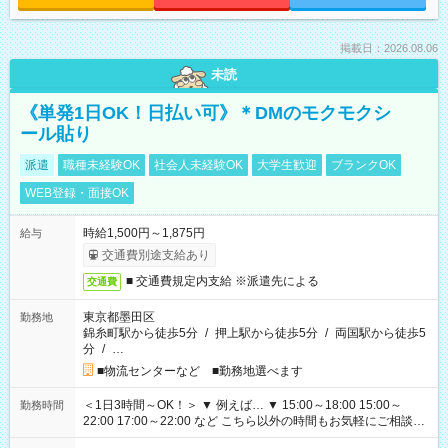
掲載日：2026.08.06
未読
《単発1日OK！日払い可》＊DMのモクモクシ
ール貼り
派遣
職種未経験OK
社会人未経験OK
大学生歓迎
ブランクOK
WEB登録・面接OK
時給1,500円～1,875円
給与
交通費別途支給あり
■ 交通費規定内支給 ※派遣先による
交通費
東京都墨田区
勤務地
錦糸町駅から徒歩5分
/
押上駅から徒歩5分
/
両国駅から徒歩5
分
/
…
■物流センターなど ■勤務地選べます
＜1日3時間～OK！＞ ▼ 例えば… ▼ 15:00～18:00 15:00～
勤務時間
22:00 17:00～22:00 など こちら以外の時間もお気軽にご相談く
ださい！