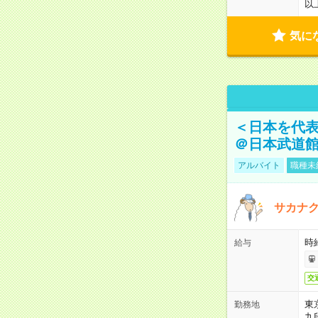
以
気に
＜日本を代
＠日本武道
アルバイト
職種未
サカナク
時
給与
交
東
勤務地
九