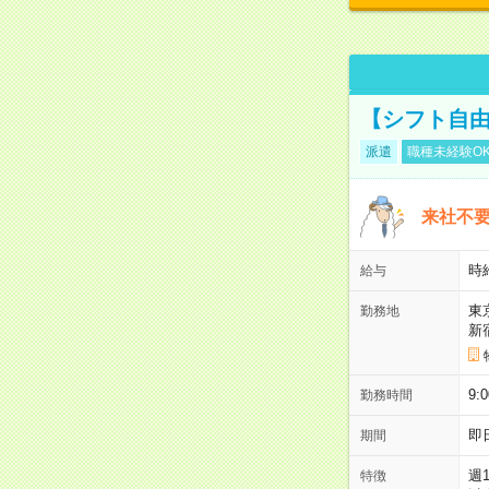
【シフト自由
派遣
職種未経験O
来社不要
時
給与
東
勤務地
新
9:
勤務時間
即
期間
週
特徴