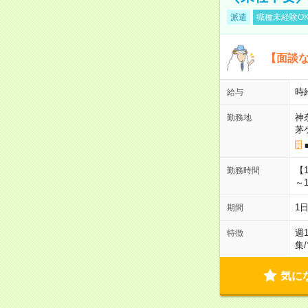
派遣
職種未経験O
【面談な
時給
給与
神
勤務地
茅
【
勤務時間
～1
1
期間
週
特徴
集
/
気に