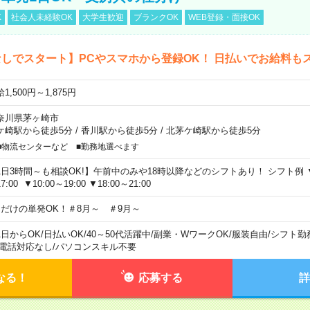
K
社会人未経験OK
大学生歓迎
ブランクOK
WEB登録・面接OK
しでスタート】PCやスマホから登録OK！ 日払いでお給料も
1,500円～1,875円
奈川県茅ヶ崎市
ケ崎駅から徒歩5分
/
香川駅から徒歩5分
/
北茅ケ崎駅から徒歩5分
■物流センターなど ■勤務地選べます
1日3時間～も相談OK!】午前中のみや18時以降などのシフトあり！ シフト例 ▼9:00
7:00 ▼10:00～19:00 ▼18:00～21:00
日だけの単発OK！＃8月～ ＃9月～
1日からOK
/
日払いOK
/
40～50代活躍中
/
副業・WワークOK
/
服装自由
/
シフト勤
電話対応なし
/
パソコンスキル不要
なる！
応募する
詳