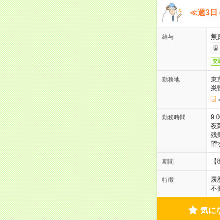
≪週3日
無
給与
交
東
勤務地
巣
9:
勤務時間
夜
残
望
【
期間
履
特徴
不
気に