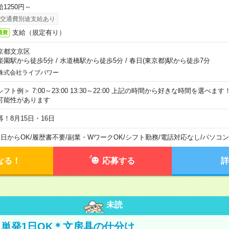
給1250円～
交通費別途支給あり
支給（規定有り）
通費
京都文京区
楽園駅から徒歩5分
/
水道橋駅から徒歩5分
/
春日(東京都)駅から徒歩7分
株式会社ライブパワー
シフト例＞ 7:00～23:00 13:30～22:00 上記の時間から好きな時間を選べま
可能性があります
募！8月15日・16日
1日からOK
/
履歴書不要
/
副業・WワークOK
/
シフト勤務
/
電話対応なし
/
パソコン
なる！
応募する
詳
未読
単発1日OK＊文房具の仕分け