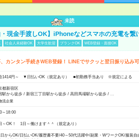
未読
・現金手渡しOK】iPhoneなどスマホの充電を繋
K
社会人未経験OK
大学生歓迎
ブランクOK
WEB登録・面接OK
、カンタン手続きWEB登録！ LINEでサクッと翌日振り込み
給1414円～ ▼日払いOK（規定あり） ■初勤務手当あり ※規定による
京都新宿区
宿駅から徒歩
/
新宿三丁目駅から徒歩
/
高田馬場駅から徒歩
/
…
物流企業
00～18:00
日～OK！ 1日～働けます＾＾（規定あり）
1日からOK
/
日払いOK
/
履歴書不要
/
40～50代活躍中
/
副業・WワークOK
/
服装自