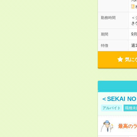
＜シ
勤務時間
き
9
期間
週
特徴
気に
＜SEKAI 
アルバイト
職種未
最高のラ