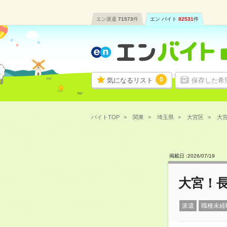
エン派遣
71573
件
エン バイト
82531
件
0
気になるリスト
保存した希
バイトTOP
関東
埼玉県
大宮区
大宮
掲載日 :
2026
/
07
/
19
大宮！
派遣
職種未経