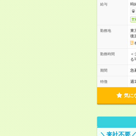
時
給与
交
東
勤務地
後
＜
勤務時間
る
急
期間
週
特徴
気に
＼来社不要／