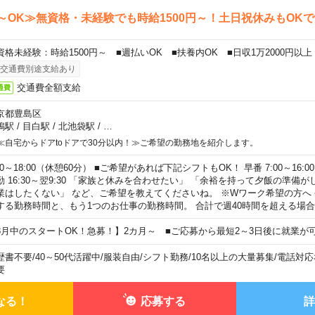
～OK≫無資格・未経験でも時給1500円～！土日祝休みもOK
資格未経験：時給1500円～ ■週払いOK ■扶養内OK ■日収1万2000円以上
交通費別途支給あり
交通費全額支給
通費
京都豊島区
鴨駅
/
目白駅
/
北池袋駅
/
…
≪自宅からドアtoドアで30分以内！≫ご希望の勤務地を紹介します。
00～18:00（休憩60分） ■ご希望があれば下記シフトもOK！ 早番 7:00～16:00 遅
勤 16:30～翌9:30 「家族と休みを合わせたい」 「余裕を持って夕飯の準備
業はしたくない」 など、ご希望を教えてくださいね。 ※Wワーク希望の方へ
する勤務時間と、もう1つのお仕事の勤務時間。 合計で週40時間を超える場
8月中のスタートOK！急募！】2カ月～ ■ご応募から最短2～3日後に就業が
歴書不要
/
40～50代活躍中
/
服装自由
/
シフト勤務
/
10名以上の大量募集
/
電話対応
要
なる！
応募する
詳