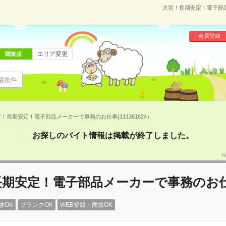
大宮！長期安定！電子部品
会員登録
エリア変更
関東版
望条件
！長期安定！電子部品メーカーで事務のお仕事(111361624）
お探しのバイト情報は掲載が終了しました。
N
長期安定！電子部品メーカーで事務のお
験OK
ブランクOK
WEB登録・面接OK