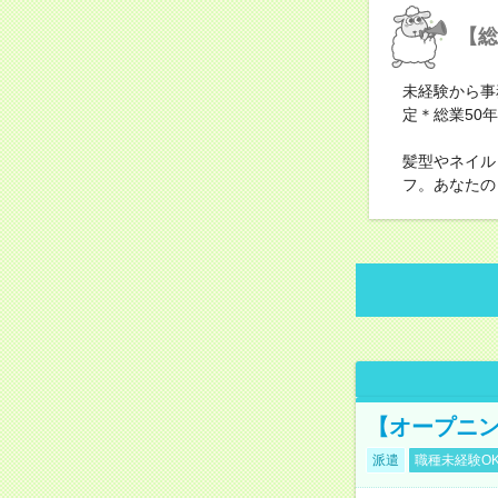
【総
未経験から事
定＊総業50
髪型やネイル
フ。あなたの
【オープニン
派遣
職種未経験O