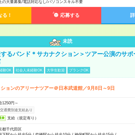
上の大量募集
/
電話対応なし
/
パソコンスキル不要
なる！
応募する
詳
未読
表するバンド＊サカナクション＞ツアー公演のサポ
館
経験OK
社会人未経験OK
大学生歓迎
ブランクOK
ションのアリーナツアー＠日本武道館／9月8日～9日
給1250円～
交通費別途支給あり
支給（規定有り）
通費
京都千代田区
段下駅から徒歩5分
/
竹橋駅から徒歩10分
/
神保町駅から徒歩15分
/
…