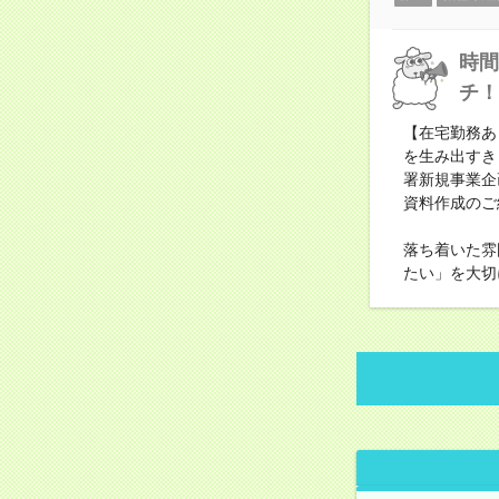
時間
チ！
【在宅勤務あ
を生み出すき
署新規事業企
資料作成のご
落ち着いた雰
たい」を大切