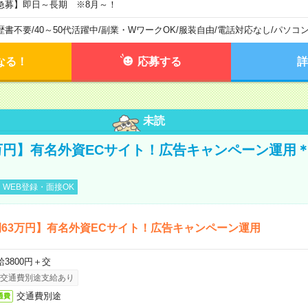
急募】即日～長期 ※8月～！
歴書不要
/
40～50代活躍中
/
副業・WワークOK
/
服装自由
/
電話対応なし
/
パソコ
なる！
応募する
詳
未読
万円】有名外資ECサイト！広告キャンペーン運用＊
WEB登録・面接OK
63万円】有名外資ECサイト！広告キャンペーン運用
給3800円＋交
交通費別途支給あり
交通費別途
通費