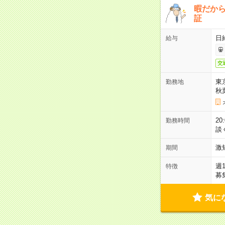
暇だか
証
日
給与
交
東
勤務地
秋
2
勤務時間
談
激
期間
週
特徴
募
気に