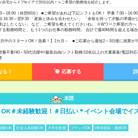
≪自宅からドアtoドアで30分以内！≫ご希望の勤務地を紹介します。
00～18:00（休憩60分） ■ご希望があれば下記シフトもOK！ 早番 7:00～16:00 遅
勤 16:30～翌9:30 「家族と休みを合わせたい」 「余裕を持って夕飯の準備
業はしたくない」 など、ご希望を教えてくださいね。 ※Wワーク希望の方へ
する勤務時間と、もう1つのお仕事の勤務時間。 合計で週40時間を超える場
8月中のスタートOK！急募！】2カ月～ ■ご応募から最短2～3日後に就業が
歴書不要
/
40～50代活躍中
/
服装自由
/
シフト勤務
/
10名以上の大量募集
/
電話対応
要
なる！
応募する
詳
未読
～OK＃未経験歓迎！＃日払い＊イベント会場でイ
経験OK
社会人未経験OK
大学生歓迎
ブランクOK
WEB登録・面接OK