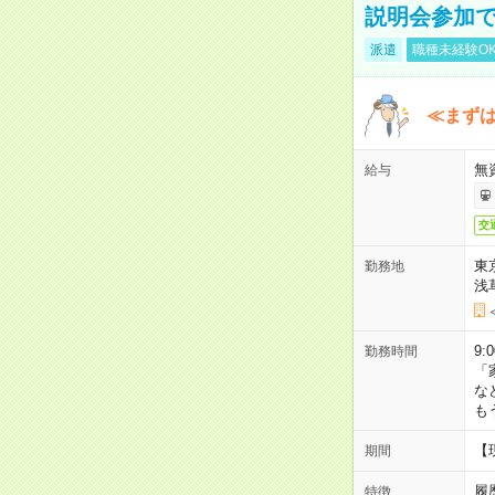
説明会参加で
派遣
職種未経験O
≪まずは
無
給与
交
東
勤務地
浅
9:
勤務時間
「
な
も
【
期間
履
特徴