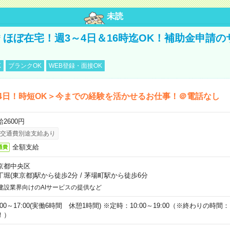
未読
円＊ほぼ在宅！週3～4日＆16時迄OK！補助金申請
K
ブランクOK
WEB登録・面接OK
4日！時短OK＞今までの経験を活かせるお仕事！＠電話なし
2600円
交通費別途支給あり
全額支給
通費
京都中央区
丁堀(東京都)駅から徒歩2分
/
茅場町駅から徒歩6分
建設業界向けのAIサービスの提供など
:00～17:00(実働6時間 休憩1時間) ※定時：10:00～19:00（※終わりの時間：1
！）