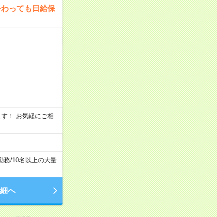
終わっても日給保
います！ お気軽にご相
勤務
/
10名以上の大量
細へ