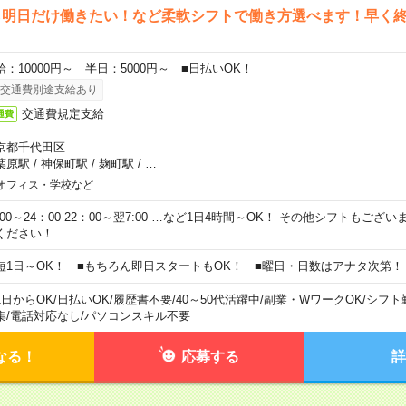
ら明日だけ働きたい！など柔軟シフトで働き方選べます！早く
給：10000円～ 半日：5000円～ ■日払いOK！
交通費別途支給あり
交通費規定支給
通費
京都千代田区
葉原駅
/
神保町駅
/
麹町駅
/
…
オフィス・学校など
0:00～24：00 22：00～翌7:00 …など1日4時間～OK！ その他シフトもござ
ください！
短1日～OK！ ■もちろん即日スタートもOK！ ■曜日・日数はアナタ次第！
1日からOK
/
日払いOK
/
履歴書不要
/
40～50代活躍中
/
副業・WワークOK
/
シフト
集
/
電話対応なし
/
パソコンスキル不要
なる！
応募する
詳