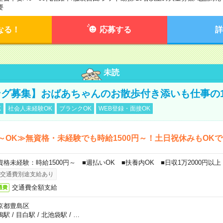
要
なる！
応募する
詳
未読
グ募集】おばあちゃんのお散歩付き添いも仕事の
K
社会人未経験OK
ブランクOK
WEB登録・面接OK
～OK≫無資格・未経験でも時給1500円～！土日祝休みもOK
資格未経験：時給1500円～ ■週払いOK ■扶養内OK ■日収1万2000円以上
交通費別途支給あり
交通費全額支給
通費
京都豊島区
鴨駅
/
目白駅
/
北池袋駅
/
…