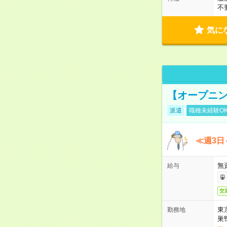
不
気に
【オープニン
派遣
職種未経験O
≪週3日
無
給与
交
東
勤務地
巣