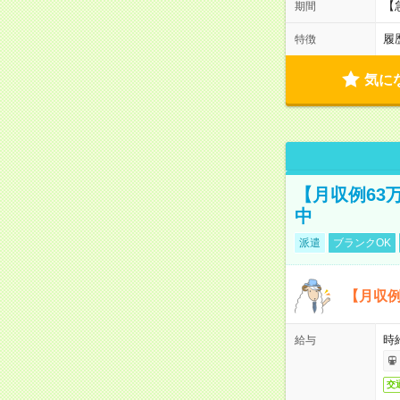
【
期間
履
特徴
気に
【月収例63
中
派遣
ブランクOK
【月収例
時
給与
交