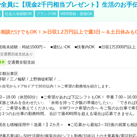
全員に【現金2千円相当プレゼント】生活のお手
K
社会人未経験OK
ブランクOK
WEB登録・面接OK
相談だけでもOK！≫日収1.2万円以上で週3日～＆土日休みも
資格未経験：時給1500円～ ■週払いOK ■扶養内OK ■日収1万2000円以上
交通費別途支給あり
交通費全額支給
通費
京都台東区
草駅
/
三ノ輪駅
/
上野御徒町駅
/
…
≪自宅からドアtoドアで30分以内！≫ご希望の勤務地を紹介します。
00～18:00（休憩60分） ■ご希望があれば下記シフトもOK！ 早番 7:00～16:00 遅
家族と休みを合わせたい」 「余裕を持って夕飯の準備がしたい」 「できれば
ど、ご希望を教えてくださいね。 ※Wワーク希望の方へ 今ご覧のお仕事で希
う1つのお仕事の勤務時間。 合計で週40時間を超える場合は応募できません。
現在も積極採用中！急募！】2カ月～ ■ご応募から最短2～3日後の就業も相
歴書不要
/
40～50代活躍中
/
服装自由
/
シフト勤務
/
10名以上の大量募集
/
電話対応