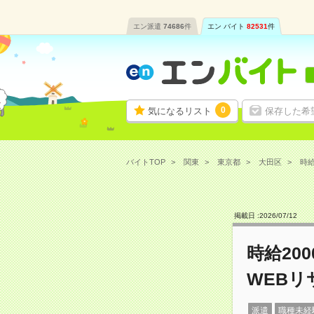
エン派遣
74686
件
エン バイト
82531
件
0
気になるリスト
保存した希
バイトTOP
関東
東京都
大田区
時給
掲載日 :
2026
/
07
/
12
時給20
WEBリ
派遣
職種未経