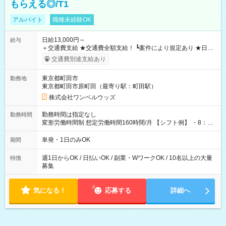
もらえる◎/T1
アルバイト
職種未経験OK
日給13,000円～
給与
＋交通費支給 ★交通費全額支給！ ┗案件により規定あり ★日払
いOK！（規定あり） ┗働いたその日に現金GET♪ お仕事後はコ
交通費別途支給あり
ンビニATMから 日払い分を引き落とせます！ 【試用期間】試
用期間なし
東京都町田市
勤務地
東京都町田市原町田（最寄り駅：町田駅）
株式会社ワンベルウッズ
勤務時間は指定なし
勤務時間
変形労働時間制 想定労働時間160時間/月 【シフト例】 ・8：00
～21：00
単発・1日のみOK
期間
週1日からOK / 日払いOK / 副業・WワークOK / 10名以上の大量
特徴
募集
気になる！
応募する
詳細へ