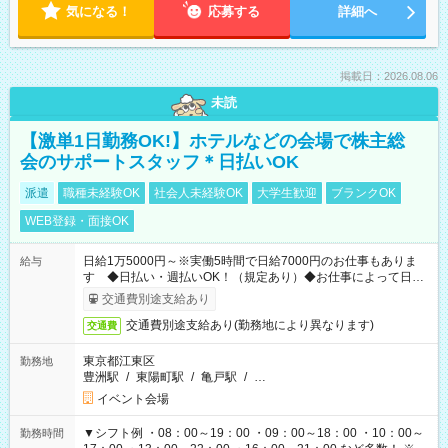
気になる！
応募する
詳細へ
掲載日：2026.08.06
未読
【激単1日勤務OK!】ホテルなどの会場で株主総
会のサポートスタッフ＊日払いOK
派遣
職種未経験OK
社会人未経験OK
大学生歓迎
ブランクOK
WEB登録・面接OK
日給1万5000円～※実働5時間で日給7000円のお仕事もありま
給与
す ◆日払い・週払いOK！（規定あり）◆お仕事によって日給
も異なります
交通費別途支給あり
交通費別途支給あり(勤務地により異なります)
交通費
東京都江東区
勤務地
豊洲駅
/
東陽町駅
/
亀戸駅
/
…
イベント会場
▼シフト例 ・08：00～19：00 ・09：00～18：00 ・10：00～
勤務時間