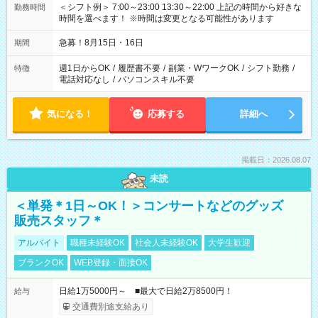
＜シフト例＞ 7:00～23:00 13:30～22:00 上記の時間から好きな
勤務時間
時間を選べます！ ※時間は変更となる可能性があります
急募！8月15日・16日
期間
週1日からOK
/
履歴書不要
/
副業・WワークOK
/
シフト勤務
/
特徴
電話対応なし
/
パソコンスキル不要
気になる！
応募する
詳細へ
掲載日：2026.08.07
未読
＜単発＊1日～OK！＞コンサートなどのグッズ
販売スタッフ＊
アルバイト
職種未経験OK
社会人未経験OK
大学生歓迎
ブランクOK
WEB登録・面接OK
日給1万5000円～ ■最大で日給2万8500円！
給与
交通費別途支給あり