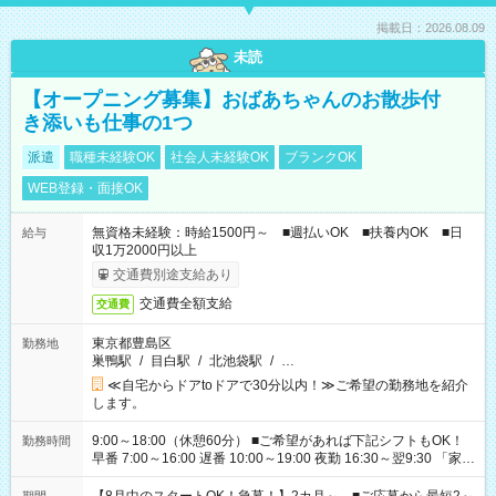
掲載日：2026.08.09
未読
【オープニング募集】おばあちゃんのお散歩付
き添いも仕事の1つ
派遣
職種未経験OK
社会人未経験OK
ブランクOK
WEB登録・面接OK
無資格未経験：時給1500円～ ■週払いOK ■扶養内OK ■日
給与
収1万2000円以上
交通費別途支給あり
交通費全額支給
交通費
東京都豊島区
勤務地
巣鴨駅
/
目白駅
/
北池袋駅
/
…
≪自宅からドアtoドアで30分以内！≫ご希望の勤務地を紹介
します。
9:00～18:00（休憩60分） ■ご希望があれば下記シフトもOK！
勤務時間
早番 7:00～16:00 遅番 10:00～19:00 夜勤 16:30～翌9:30 「家族
と休みを合わせたい」 「余裕を持って夕飯の準備がしたい」
「できれば残業はしたくない」 など、ご希望を教えてください