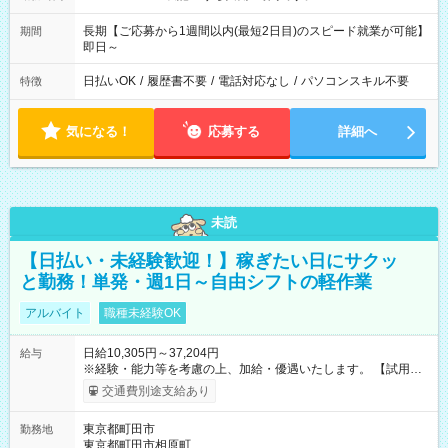
長期【ご応募から1週間以内(最短2日目)のスピード就業が可能】
期間
即日～
日払いOK
/
履歴書不要
/
電話対応なし
/
パソコンスキル不要
特徴
気になる！
応募する
詳細へ
未読
【日払い・未経験歓迎！】稼ぎたい日にサクッ
と勤務！単発・週1日～自由シフトの軽作業
アルバイト
職種未経験OK
日給10,305円～37,204円
給与
※経験・能力等を考慮の上、加給・優遇いたします。 【試用期
間】試用期間なし
交通費別途支給あり
東京都町田市
勤務地
東京都町田市相原町