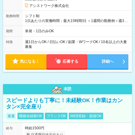
アシストワーク株式会社
シフト制
勤務時間
1日あたりの実働時間：最大15時間/日 ＜1週間の勤務例＞週3回
勤務 勤務：月・水・金 休み：火・木・土・日 好きな時にお仕事
可能です！ ※1日あたりの最大実働時間は日勤、夜勤共に勤務し
単発・1日のみOK
期間
た時間になります。
週1日からOK / 日払いOK / 副業・WワークOK / 10名以上の大量
特徴
募集
気になる！
応募する
詳細へ
未読
スピードよりも丁寧に！未経験OK！作業はカン
タン×完全座り
派遣
職種未経験OK
ブランクOK
WEB登録・面接OK
時給1500円
給与
交通費別途支給あり