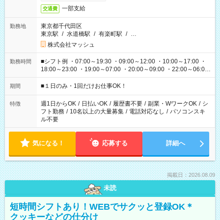
一部支給
交通費
東京都千代田区
勤務地
東京駅
/
水道橋駅
/
有楽町駅
/
…
株式会社マッシュ
■シフト例 ・07:00～19:30 ・09:00～12:00 ・10:00～17:00 ・
勤務時間
18:00～23:00 ・19:00～07:00 ・20:00～09:00 ・22:00～06:00
etc ★最短で3時間で5,120円のお仕事から 15時間で2万円近く稼
げるお仕事も！ ご希望のお時間に合わせてご紹介！ ※シフトは
■１日のみ・1回だけお仕事OK！
期間
現場によって異なります。 ※勿論、休憩時間はあるのでご安心
ください！
週1日からOK
/
日払いOK
/
履歴書不要
/
副業・WワークOK
/
シ
特徴
フト勤務
/
10名以上の大量募集
/
電話対応なし
/
パソコンスキ
ル不要
気になる！
応募する
詳細へ
掲載日：2026.08.09
未読
短時間シフトあり！WEBでサクッと登録OK＊
クッキーなどの仕分け