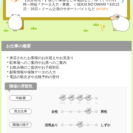
【完全在宅！】難しい業務なし＆電話なし！ゆっくりの11
時～時短＊データ入力・事務、＜SEKAI NO OWARI＊8月15
日・16日＞ドーム公演のサポートバイトなど
(8/7UP!)
お仕事の概要
＊来店されたお客様のお出迎えやお見送り
＊駐車場へのご案内やお席へのご案内
＊お飲み物のご提供やお子様対応
＊顧客情報や保険データの入力
＊電話の取次ぎや点検予約の受付
職場の雰囲気
年齢層
20代
30
40
50
60
男女比率
女性
男性
職場の様子
活気あり
しずか