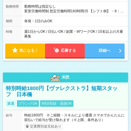
勤務時間は指定なし
勤務時間
変形労働時間制 想定労働時間160時間/月 【シフト例】 ・8：00
～21：00
単発・1日のみOK
期間
週1日からOK / 日払いOK / 副業・WワークOK / 10名以上の大量
特徴
募集
気になる！
応募する
詳細へ
未読
特別時給1800円【ヴァレクストラ】短期スタッ
フ 日本橋
派遣
ブランクOK
WEB登録・面接OK
時給1800円 ※ご経験・スキルにより優遇 スマホでかんたんに
給与
前払いで給与が受け取れます（※上限、条件あり）
交通費別途支給あり