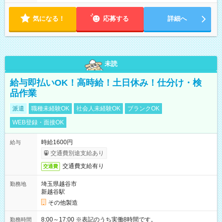
気になる！
応募する
詳細へ
未読
給与即払いOK！高時給！土日休み！仕分け・検
品作業
派遣
職種未経験OK
社会人未経験OK
ブランクOK
WEB登録・面接OK
時給1600円
給与
交通費別途支給あり
交通費支給有り
交通費
埼玉県越谷市
勤務地
新越谷駅
その他製造
8:00～17:00 ※表記のうち実働8時間です。
勤務時間