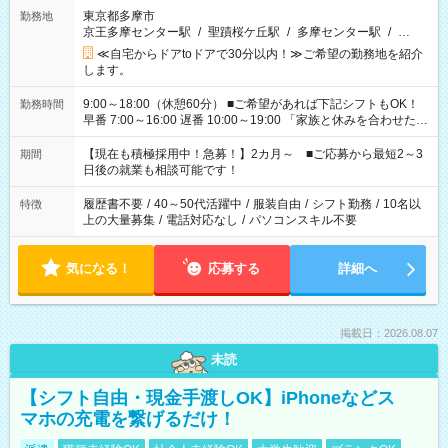
東京都多摩市
勤務地
京王多摩センター駅
/
聖蹟桜ケ丘駅
/
多摩センター駅
/
…
≪自宅からドアtoドアで30分以内！≫ご希望の勤務地を紹介
します。
9:00～18:00（休憩60分） ■ご希望があれば下記シフトもOK！
勤務時間
早番 7:00～16:00 遅番 10:00～19:00 「家族と休みを合わせた
い」 「余裕を持って夕飯の準備がしたい」 「できれば残業はし
たくない」 など、ご希望を教えてくださいね。 ※Wワーク希望
【現在も積極採用中！急募！】2カ月～ ■ご応募から最短2～3
期間
の方へ 今ご覧のお仕事で希望する勤務時間と、もう1つのお仕事
日後の就業も相談可能です！
の勤務時間。 合計で週40時間を超える場合は応募できません。
履歴書不要
/
40～50代活躍中
/
服装自由
/
シフト勤務
/
10名以
特徴
上の大量募集
/
電話対応なし
/
パソコンスキル不要
気になる！
応募する
詳細へ
掲載日：2026.08.07
未読
【シフト自由・現金手渡しOK】iPhoneなどス
マホの充電を繋げるだけ！