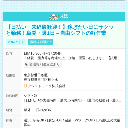
未読
【日払い・未経験歓迎！】稼ぎたい日にサクッ
と勤務！単発・週1日～自由シフトの軽作業
アルバイト
職種未経験OK
日給10,305円～37,204円
給与
※経験・能力等を考慮の上、加給・優遇いたします。 【試用期
間】試用期間なし
交通費別途支給あり
東京都世田谷区
勤務地
東京都世田谷区桜上水
アシストワーク株式会社
シフト制
勤務時間
1日あたりの実働時間：最大15時間/日 ＜1週間の勤務例＞週3回
勤務 勤務：月・水・金 休み：火・木・土・日 好きな時にお仕事
可能です！ ※1日あたりの最大実働時間は日勤、夜勤共に勤務し
単発・1日のみOK
期間
た時間になります。
週1日からOK / 日払いOK / 副業・WワークOK / 10名以上の大量
特徴
募集