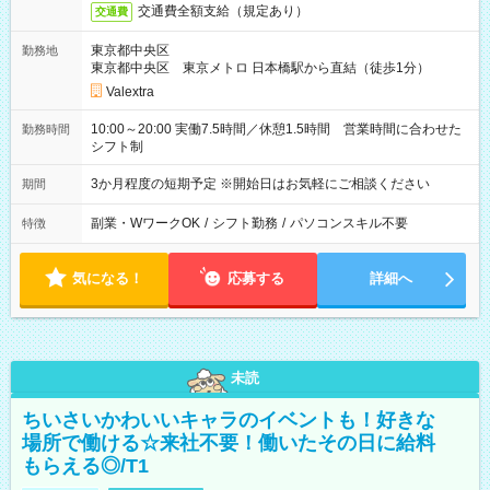
交通費全額支給（規定あり）
交通費
東京都中央区
勤務地
東京都中央区 東京メトロ 日本橋駅から直結（徒歩1分）
Valextra
10:00～20:00 実働7.5時間／休憩1.5時間 営業時間に合わせた
勤務時間
シフト制
3か月程度の短期予定 ※開始日はお気軽にご相談ください
期間
副業・WワークOK
/
シフト勤務
/
パソコンスキル不要
特徴
気になる！
応募する
詳細へ
未読
ちいさいかわいいキャラのイベントも！好きな
場所で働ける☆来社不要！働いたその日に給料
もらえる◎/T1