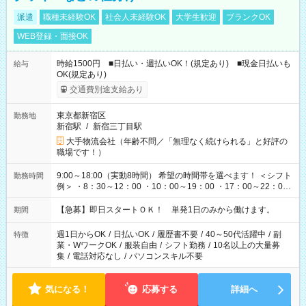
派遣
職種未経験OK
社会人未経験OK
大学生歓迎
ブランクOK
WEB登録・面接OK
時給1500円 ■日払い・週払いOK！(規定あり) ■現金日払いも
給与
OK(規定あり)
交通費別途支給あり
東京都新宿区
勤務地
新宿駅
/
新宿三丁目駅
大手物流会社（年齢不問／「無理なく続けられる」と好評の
職場です！）
9:00～18:00（実動8時間） 希望の時間帯を選べます！ ＜シフト
勤務時間
例＞ ・8：30～12：00 ・10：00～19：00 ・17：00～22：00
・13：00～22：00 ・22：00～翌6：00 など
【急募】即日スタートＯＫ！ 単発1日のみから働けます。
期間
週1日からOK
/
日払いOK
/
履歴書不要
/
40～50代活躍中
/
副
特徴
業・WワークOK
/
服装自由
/
シフト勤務
/
10名以上の大量募
集
/
電話対応なし
/
パソコンスキル不要
気になる！
応募する
詳細へ