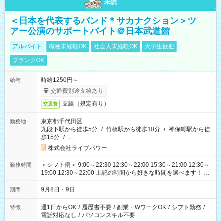
未読
＜日本を代表するバンド＊サカナクション＞ツ
アー公演のサポートバイト＠日本武道館
アルバイト
職種未経験OK
社会人未経験OK
大学生歓迎
ブランクOK
時給1250円～
給与
交通費別途支給あり
支給（規定有り）
交通費
東京都千代田区
勤務地
九段下駅から徒歩5分
/
竹橋駅から徒歩10分
/
神保町駅から徒
歩15分
/
…
株式会社ライブパワー
＜シフト例＞ 9:00～22:30 12:30～22:00 15:30～21:00 12:30～
勤務時間
19:00 12:30～22:00 上記の時間から好きな時間を選べます！ ※
時間は変更となる可能性があります
9月8日・9日
期間
週1日からOK
/
履歴書不要
/
副業・WワークOK
/
シフト勤務
/
特徴
電話対応なし
/
パソコンスキル不要