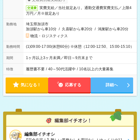
実費支給／当社規定あり。通勤交通費実費支払／上限4
交通費
万円／月※規定あり
埼玉県加須市
勤務地
加須駅から車10分
/
久喜駅から車20分
/
鴻巣駅から車20分
物流・ロジスティクス
(1)09:00-17:00(休憩60分) ※休憩（12:00-12:50、15:00-15:10）
勤務時間
1ヶ月以上3ヶ月未満／即日～9月末まで
期間
履歴書不要
/
40～50代活躍中
/
10名以上の大量募集
特徴
気になる！
応募する
詳細へ
編集部イチオシ