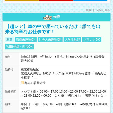
掲載日：2026.08.07
未読
【超レア】車の中で座っているだけ！誰でも出
来る簡単なお仕事です！
派遣
職種未経験OK
社会人未経験OK
大学生歓迎
ブランクOK
WEB登録・面接OK
時給1328円 ●昇給あり ●日払い制 ●前払い制度あり（稼働分・
給与
最大90%）
東京都新宿区
勤務地
京成大久保駅から徒歩
/
大久保(東京都)駅から徒歩
/
新宿駅か
ら徒歩
/
…
都内の駐禁対策
＜シフト例＞ 09:00～17:00 13:00～22:00 17:00～22:00 19:00
勤務時間
～23:00 22:00～06:00 など ※「昼間だけ」「夜勤だけ」など
の希望OK
単発1日・週1日からOK ●即日勤務OK！ ●春/夏/冬休み期間限
期間
定OK！