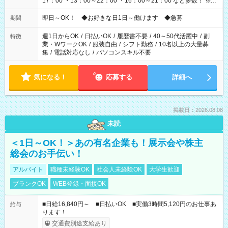
17：00 ・13：00～22：00 ・16：00～21：00 など多数！ ※お
仕事により勤務時間が異なります
即日～OK！ ◆お好きな日1日～働けます ◆急募
期間
週1日からOK
/
日払いOK
/
履歴書不要
/
40～50代活躍中
/
副
特徴
業・WワークOK
/
服装自由
/
シフト勤務
/
10名以上の大量募
集
/
電話対応なし
/
パソコンスキル不要
気になる！
応募する
詳細へ
掲載日：2026.08.08
未読
＜1日～OK！＞あの有名企業も！展示会や株主
総会のお手伝い！
アルバイト
職種未経験OK
社会人未経験OK
大学生歓迎
ブランクOK
WEB登録・面接OK
■日給16,840円～ ■日払いOK ■実働3時間5,120円のお仕事あ
給与
ります！
交通費別途支給あり