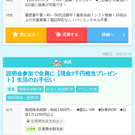
【8月中のスタートOK！急募！】2カ月～ ■ご応募から最短2～
期間
ね。 ※Wワーク希望の方へ 今ご覧のお仕事で希望する勤務時間
3日後に就業が可能です！
と、もう1つのお仕事の勤務時間。 合計で週40時間を超える場
合は応募できません。
履歴書不要
/
40～50代活躍中
/
服装自由
/
シフト勤務
/
10名以
特徴
上の大量募集
/
電話対応なし
/
パソコンスキル不要
気になる！
応募する
詳細へ
掲載日：2026.07.31
未読
説明会参加で全員に【現金2千円相当プレゼン
ト】生活のお手伝い
派遣
職種未経験OK
社会人未経験OK
ブランクOK
WEB登録・面接OK
無資格未経験：時給1400円～ ■週払いOK ■扶養内OK ■日
給与
収1万1200円以上
交通費別途支給あり
交通費全額支給
交通費