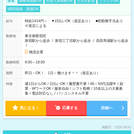
派遣
職種未経験OK
社会人未経験OK
大学生歓迎
ブランクOK
WEB登録・面接OK
時給1414円～ ▼日払いOK（規定あり） ■初勤務手当あり
給与
※規定による
東京都新宿区
勤務地
新宿駅から徒歩
/
新宿三丁目駅から徒歩
/
高田馬場駅から徒歩
/
…
物流企業
9:00～18:00
勤務時間
即日～OK！ 1日～働けます＾＾（規定あり）
期間
週1日からOK
/
日払いOK
/
履歴書不要
/
40～50代活躍中
/
副
特徴
業・WワークOK
/
服装自由
/
シフト勤務
/
10名以上の大量募
集
/
電話対応なし
/
パソコンスキル不要
気になる！
応募する
詳細へ
掲載日：2026.08.03