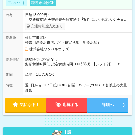
アルバイト
職種未経験OK
日給13,000円～
給与
＋交通費支給 ★交通費全額支給！ ┗案件により規定あり ★日払
いOK！（規定あり） ┗働いたその日に現金GET♪ お仕事後はコ
交通費別途支給あり
ンビニATMから 日払い分を引き落とせます！ 【試用期間】試
用期間なし
横浜市港北区
勤務地
神奈川県横浜市港北区（最寄り駅：新横浜駅）
株式会社ワンベルウッズ
勤務時間は指定なし
勤務時間
変形労働時間制 想定労働時間160時間/月 【シフト例】 ・8：00
～21：00
単発・1日のみOK
期間
週1日からOK / 日払いOK / 副業・WワークOK / 10名以上の大量
特徴
募集
気になる！
応募する
詳細へ
未読