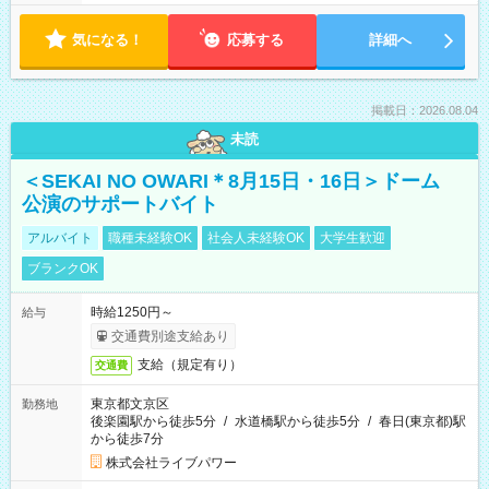
気になる！
応募する
詳細へ
掲載日：2026.08.04
未読
＜SEKAI NO OWARI＊8月15日・16日＞ドーム
公演のサポートバイト
アルバイト
職種未経験OK
社会人未経験OK
大学生歓迎
ブランクOK
時給1250円～
給与
交通費別途支給あり
支給（規定有り）
交通費
東京都文京区
勤務地
後楽園駅から徒歩5分
/
水道橋駅から徒歩5分
/
春日(東京都)駅
から徒歩7分
株式会社ライブパワー