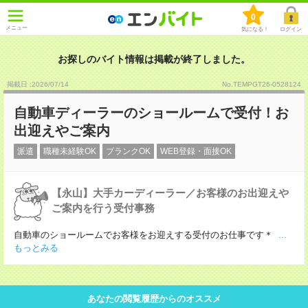
0
メニュー
気になる！
ログイン
お探しのバイト情報は掲載が終了しました。
掲載日 :2026
/
07
/
14
No.TEMPGT26-0528124
自動車ディーラーのショールームで受付！お
出迎えやご案内
派遣
職種未経験OK
ブランクOK
WEB登録・面接OK
【永山】大手カーディーラー／お客様のお出迎えや
ご案内を行う受付事務
自動車のショールームでお客様をお迎えする受付のお仕事です＊
...
もっとみる
あなたの閲覧履歴からのオススメ