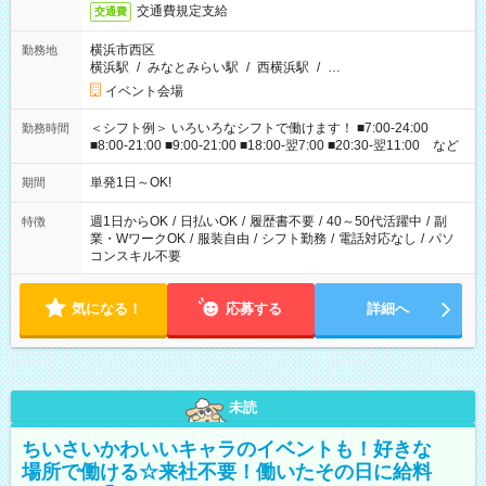
交通費規定支給
交通費
横浜市西区
勤務地
横浜駅
/
みなとみらい駅
/
西横浜駅
/
…
イベント会場
＜シフト例＞ いろいろなシフトで働けます！ ■7:00-24:00
勤務時間
■8:00-21:00 ■9:00-21:00 ■18:00-翌7:00 ■20:30-翌11:00 など
単発1日～OK!
期間
週1日からOK
/
日払いOK
/
履歴書不要
/
40～50代活躍中
/
副
特徴
業・WワークOK
/
服装自由
/
シフト勤務
/
電話対応なし
/
パソ
コンスキル不要
気になる！
応募する
詳細へ
未読
ちいさいかわいいキャラのイベントも！好きな
場所で働ける☆来社不要！働いたその日に給料