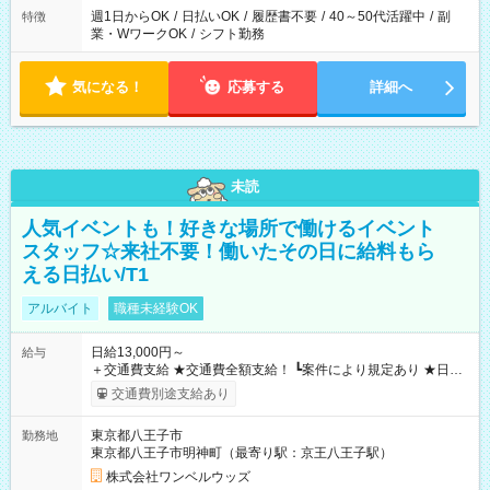
週1日からOK
/
日払いOK
/
履歴書不要
/
40～50代活躍中
/
副
特徴
業・WワークOK
/
シフト勤務
気になる！
応募する
詳細へ
未読
人気イベントも！好きな場所で働けるイベント
スタッフ☆来社不要！働いたその日に給料もら
える日払い/T1
アルバイト
職種未経験OK
日給13,000円～
給与
＋交通費支給 ★交通費全額支給！ ┗案件により規定あり ★日払
いOK！（規定あり） ┗働いたその日に現金GET♪ お仕事後はコ
交通費別途支給あり
ンビニATMから 日払い分を引き落とせます！ 【試用期間】試
用期間なし
東京都八王子市
勤務地
東京都八王子市明神町（最寄り駅：京王八王子駅）
株式会社ワンベルウッズ