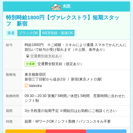
未読
特別時給1800円【ヴァレクストラ】短期スタッ
フ 新宿
派遣
ブランクOK
WEB登録・面接OK
時給1800円 ※ご経験・スキルにより優遇 スマホでかんたんに
給与
前払いで給与が受け取れます（※上限、条件あり）
交通費別途支給あり
交通費全額支給（規定あり）
交通費
東京都新宿区
勤務地
新宿三丁目駅から徒歩2分
/
新宿(東京メトロ)駅
Valextra
09:30～20:30 実働7.5時間／休憩1.5時間 営業時間に合わせた
勤務時間
シフト制
3か月程度の短期予定 ※開始日はお気軽にご相談ください
期間
副業・WワークOK
/
シフト勤務
/
パソコンスキル不要
特徴