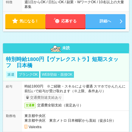
週1日からOK / 日払いOK / 副業・WワークOK / 10名以上の大量
特徴
募集
気になる！
応募する
詳細へ
未読
特別時給1800円【ヴァレクストラ】短期スタッ
フ 日本橋
派遣
ブランクOK
WEB登録・面接OK
時給1800円 ※ご経験・スキルにより優遇 スマホでかんたんに
給与
前払いで給与が受け取れます（※上限、条件あり）
交通費別途支給あり
交通費全額支給（規定あり）
交通費
東京都中央区
勤務地
東京都中央区 東京メトロ 日本橋駅から直結（徒歩1分）
Valextra