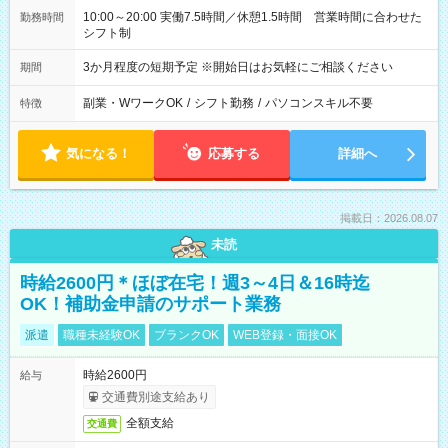
10:00～20:00 実働7.5時間／休憩1.5時間 営業時間に合わせた
勤務時間
シフト制
3か月程度の短期予定 ※開始日はお気軽にご相談ください
期間
副業・WワークOK
/
シフト勤務
/
パソコンスキル不要
特徴
気になる！
応募する
詳細へ
掲載日：2026.08.07
未読
時給2600円＊ほぼ在宅！週3～4日＆16時迄
OK！補助金申請のサポート業務
派遣
職種未経験OK
ブランクOK
WEB登録・面接OK
時給2600円
給与
交通費別途支給あり
全額支給
交通費