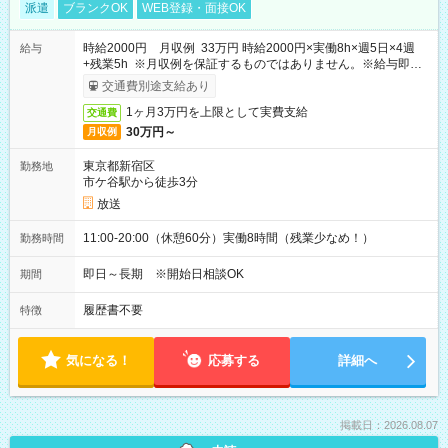
派遣
ブランクOK
WEB登録・面接OK
時給2000円 月収例 33万円 時給2000円×実働8h×週5日×4週
給与
+残業5h ※月収例を保証するものではありません。※給与即受
取りサービス利用可（利用条件有）
交通費別途支給あり
1ヶ月3万円を上限として実費支給
交通費
30万円～
月収例
東京都新宿区
勤務地
市ケ谷駅から徒歩3分
放送
11:00-20:00（休憩60分）実働8時間（残業少なめ！）
勤務時間
即日～長期 ※開始日相談OK
期間
履歴書不要
特徴
気になる！
応募する
詳細へ
掲載日：2026.08.07