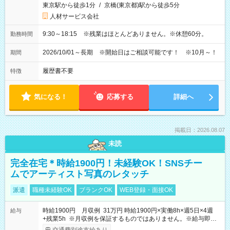
東京駅から徒歩1分
/
京橋(東京都)駅から徒歩5分
人材サービス会社
9:30～18:15 ※残業はほとんどありません。※休憩60分。
勤務時間
2026/10/01～長期 ※開始日はご相談可能です！ ※10月～！
期間
履歴書不要
特徴
気になる！
応募する
詳細へ
掲載日：2026.08.07
未読
完全在宅＊時給1900円！未経験OK！SNSチー
ムでアーティスト写真のレタッチ
派遣
職種未経験OK
ブランクOK
WEB登録・面接OK
時給1900円 月収例 31万円 時給1900円×実働8h×週5日×4週
給与
+残業5h ※月収例を保証するものではありません。※給与即受
取りサービス利用可（利用条件有）