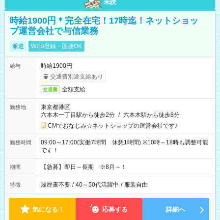
未読
時給1900円＊完全在宅！17時迄！ネットショッ
プ運営会社で与信業務
派遣
WEB登録・面接OK
時給1900円
給与
交通費別途支給あり
全額支給
交通費
東京都港区
勤務地
六本木一丁目駅から徒歩2分
/
六本木駅から徒歩8分
CMでおなじみ☆ネットショップの運営会社です♪
09:00～17:00(実働7時間 休憩1時間) ※10時～18時も調整可能
勤務時間
です！
【急募】即日～長期 ※8月～！
期間
履歴書不要
/
40～50代活躍中
/
服装自由
特徴
気になる！
応募する
詳細へ