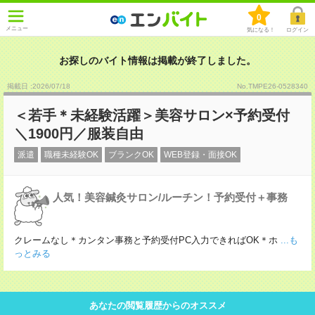
0
メニュー
気になる！
ログイン
お探しのバイト情報は掲載が終了しました。
掲載日 :2026
/
07
/
18
No.TMPE26-0528340
＜若手＊未経験活躍＞美容サロン×予約受付
＼1900円／服装自由
派遣
職種未経験OK
ブランクOK
WEB登録・面接OK
人気！美容鍼灸サロン/ルーチン！予約受付＋事務
クレームなし＊カンタン事務と予約受付PC入力できればOK＊ホ
...も
っとみる
あなたの閲覧履歴からのオススメ