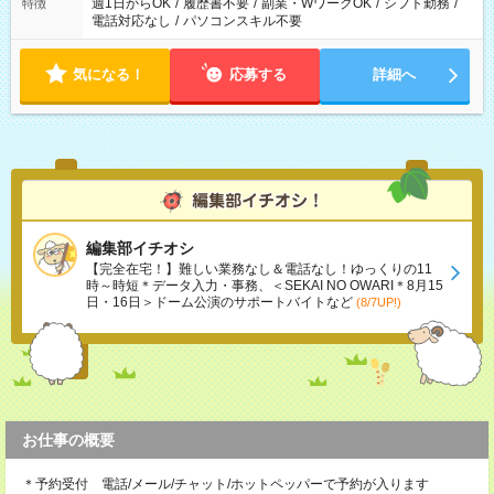
週1日からOK
/
履歴書不要
/
副業・WワークOK
/
シフト勤務
/
特徴
電話対応なし
/
パソコンスキル不要
気になる！
応募する
詳細へ
編集部イチオシ
【完全在宅！】難しい業務なし＆電話なし！ゆっくりの11
時～時短＊データ入力・事務、＜SEKAI NO OWARI＊8月15
日・16日＞ドーム公演のサポートバイトなど
(8/7UP!)
お仕事の概要
＊予約受付 電話/メール/チャット/ホットペッパーで予約が入ります