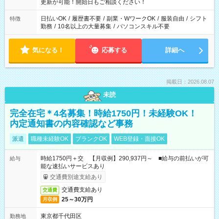
更新が可能！開始日もご相談ください！
日払いOK
/
履歴書不要
/
副業・WワークOK
/
服装自由
/
シフト
特徴
勤務
/
10名以上の大量募集
/
パソコンスキル不要
気になる！
応募する
詳細へ
掲載日：2026.08.07
未読
完全在宅＊4名募集！時給1750円！未経験OK！
内定通知書の内容確認など事務
派遣
職種未経験OK
ブランクOK
WEB登録・面接OK
時給1750円＋交 【月収例】290,937円～ ■給与の前払いが可
給与
能な速払いサービスあり
交通費別途支給あり
交通費支給あり
交通費
25～30万円
月収例
東京都千代田区
勤務地