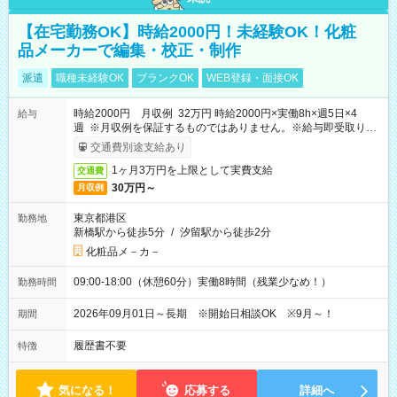
【在宅勤務OK】時給2000円！未経験OK！化粧
品メーカーで編集・校正・制作
派遣
職種未経験OK
ブランクOK
WEB登録・面接OK
時給2000円 月収例 32万円 時給2000円×実働8h×週5日×4
給与
週 ※月収例を保証するものではありません。※給与即受取りサ
ービス利用可（利用条件有）
交通費別途支給あり
1ヶ月3万円を上限として実費支給
交通費
30万円～
月収例
東京都港区
勤務地
新橋駅から徒歩5分
/
汐留駅から徒歩2分
化粧品メ－カ－
09:00-18:00（休憩60分）実働8時間（残業少なめ！）
勤務時間
2026年09月01日～長期 ※開始日相談OK ※9月～！
期間
履歴書不要
特徴
気になる！
応募する
詳細へ