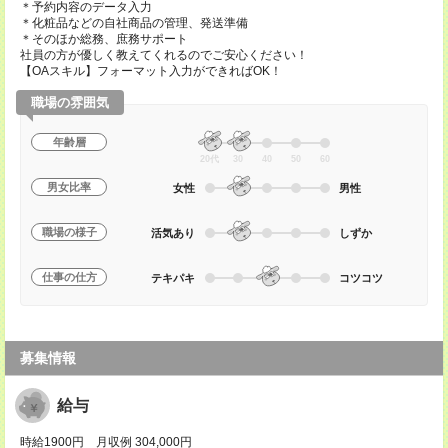
＊予約内容のデータ入力
＊化粧品などの自社商品の管理、発送準備
＊そのほか総務、庶務サポート
社員の方が優しく教えてくれるのでご安心ください！
【OAスキル】フォーマット入力ができればOK！
職場の雰囲気
年齢層
20代
30
40
50
60
男女比率
女性
男性
職場の様子
活気あり
しずか
仕事の仕方
テキパキ
コツコツ
募集情報
給与
時給1900円 月収例 304,000円