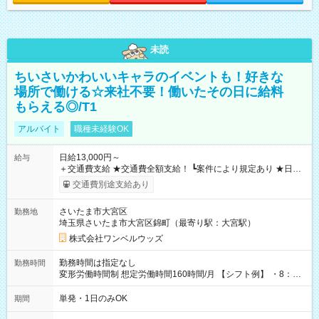
未読
ちいさいかわいいキャラのイベントも！好きな
場所で働ける☆来社不要！働いたその日に給料
もらえる◎/T1
アルバイト
職種未経験OK
日給13,000円～
給与
＋交通費支給 ★交通費全額支給！ ┗案件により規定あり ★日払
いOK！（規定あり） ┗働いたその日に現金GET♪ お仕事後はコ
交通費別途支給あり
ンビニATMから 日払い分を引き落とせます！ 【試用期間】試
用期間なし
さいたま市大宮区
勤務地
埼玉県さいたま市大宮区錦町（最寄り駅：大宮駅）
株式会社ワンベルウッズ
勤務時間は指定なし
勤務時間
変形労働時間制 想定労働時間160時間/月 【シフト例】 ・8：00
～21：00
単発・1日のみOK
期間