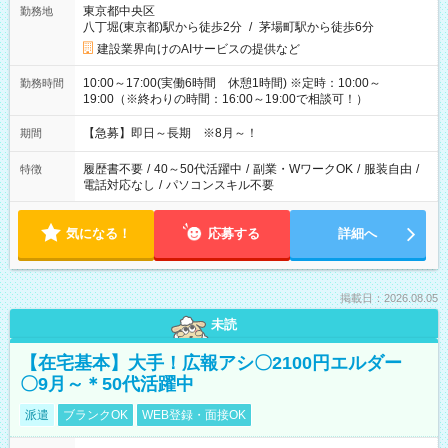
東京都中央区
勤務地
八丁堀(東京都)駅から徒歩2分
/
茅場町駅から徒歩6分
建設業界向けのAIサービスの提供など
10:00～17:00(実働6時間 休憩1時間) ※定時：10:00～
勤務時間
19:00（※終わりの時間：16:00～19:00で相談可！）
【急募】即日～長期 ※8月～！
期間
履歴書不要
/
40～50代活躍中
/
副業・WワークOK
/
服装自由
/
特徴
電話対応なし
/
パソコンスキル不要
気になる！
応募する
詳細へ
掲載日：2026.08.05
未読
【在宅基本】大手！広報アシ〇2100円エルダー
〇9月～＊50代活躍中
派遣
ブランクOK
WEB登録・面接OK