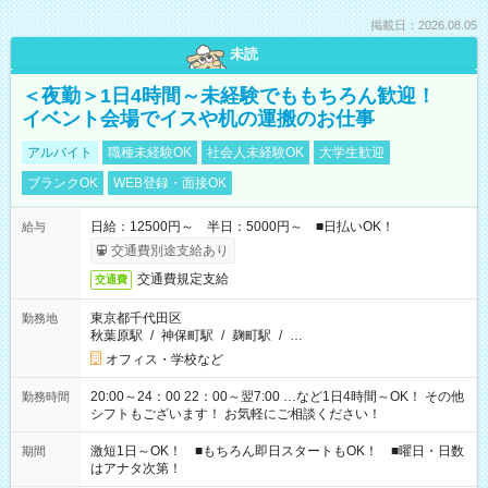
掲載日：2026.08.05
未読
＜夜勤＞1日4時間～未経験でももちろん歓迎！
イベント会場でイスや机の運搬のお仕事
アルバイト
職種未経験OK
社会人未経験OK
大学生歓迎
ブランクOK
WEB登録・面接OK
日給：12500円～ 半日：5000円～ ■日払いOK！
給与
交通費別途支給あり
交通費規定支給
交通費
東京都千代田区
勤務地
秋葉原駅
/
神保町駅
/
麹町駅
/
…
オフィス・学校など
20:00～24：00 22：00～翌7:00 …など1日4時間～OK！ その他
勤務時間
シフトもございます！ お気軽にご相談ください！
激短1日～OK！ ■もちろん即日スタートもOK！ ■曜日・日数
期間
はアナタ次第！