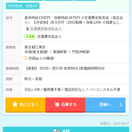
WEB登録・面接OK
基本時給1500円・深夜時給1875円 ※交通費全額支給（規定あ
給与
り） 【月収例】28.5万円（20日勤務＋深夜120h ※残業なしの場
合）
交通費別途支給あり
交通費支給あり
交通費
東京都江東区
勤務地
木場(東京都)駅
/
東陽町駅
/
門前仲町駅
空調ありの職場!
【夜勤】 20:00～翌5:00 休憩60分 [実働]8時間00分
勤務時間
即日～長期
期間
日払いOK
/
履歴書不要
/
電話対応なし
/
パソコンスキル不要
特徴
気になる！
応募する
詳細へ
掲載日：2026.08.07
未読