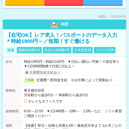
掲載日：2026.08.05
未読
【在宅OK】レア求人！パスポートのデータ入力
＊時給1900円～／短期！すぐ働ける
派遣
職種未経験OK
社会人未経験OK
大学生歓迎
ブランクOK
時給1900円～時給2100円 ▼日払い週払い可能！※規定有り
給与
▼1日6時間勤務で日収1万以上！
交通費別途支給あり
交通費一部別途支給 ※お仕事によって変動あり
交通費
東京都渋谷区
勤務地
渋谷駅から徒歩5分
/
神泉駅から徒歩5分
キレイなオフィスです
8:00～22:00 ▼1日4時間～ 10時～・11時～など、シフト希望
勤務時間
ご相談ください！
【急募】即日～短期も長期もOK！最短翌月末まで 1か月ごとの
期間