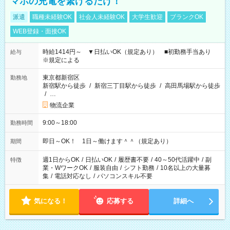
マホの充電を繋げるだけ！
派遣
職種未経験OK
社会人未経験OK
大学生歓迎
ブランクOK
WEB登録・面接OK
時給1414円～ ▼日払いOK（規定あり） ■初勤務手当あり
給与
※規定による
東京都新宿区
勤務地
新宿駅から徒歩
/
新宿三丁目駅から徒歩
/
高田馬場駅から徒歩
/
…
物流企業
9:00～18:00
勤務時間
即日～OK！ 1日～働けます＾＾（規定あり）
期間
週1日からOK
/
日払いOK
/
履歴書不要
/
40～50代活躍中
/
副
特徴
業・WワークOK
/
服装自由
/
シフト勤務
/
10名以上の大量募
集
/
電話対応なし
/
パソコンスキル不要
気になる！
応募する
詳細へ