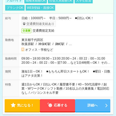
アルバイト
職種未経験OK
社会人未経験OK
大学生歓迎
ブランクOK
WEB登録・面接OK
日給：10000円～ 半日：5000円～ ■日払いOK！
給与
交通費別途支給あり
交通費規定支給
交通費
東京都千代田区
勤務地
秋葉原駅
/
神保町駅
/
麹町駅
/
…
オフィス・学校など
09:00～18:00 09:00～13:00 20:00～24：00 22：00～31:00
勤務時間
20:00～24：00 22：00～翌7:00 …など1日4時間～OK！ その他
シフトもございます！ お気軽にご相談ください！
激短1日～OK！ ■もちろん即日スタートもOK！ ■曜日・日数
期間
はアナタ次第！
週1日からOK
/
日払いOK
/
履歴書不要
/
40～50代活躍中
/
副
特徴
業・WワークOK
/
シフト勤務
/
10名以上の大量募集
/
電話対応
なし
/
パソコンスキル不要
気になる！
応募する
詳細へ