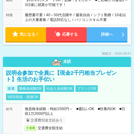
【8月中のスタートOK！急募！】2カ月～ ■ご応募から最短2～
期間
ね。 ※Wワーク希望の方へ 今ご覧のお仕事で希望する勤務時間
3日後に就業が可能です！
と、もう1つのお仕事の勤務時間。 合計で週40時間を超える場
合は応募できません。
履歴書不要
/
40～50代活躍中
/
服装自由
/
シフト勤務
/
10名以
特徴
上の大量募集
/
電話対応なし
/
パソコンスキル不要
気になる！
応募する
詳細へ
掲載日：2026.08.07
未読
説明会参加で全員に【現金2千円相当プレゼン
ト】生活のお手伝い
派遣
職種未経験OK
社会人未経験OK
ブランクOK
WEB登録・面接OK
無資格未経験：時給1500円～ ■週払いOK ■扶養内OK ■日
給与
収1万2000円以上
交通費別途支給あり
交通費全額支給
交通費