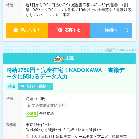
週1日からOK
/
日払いOK
/
履歴書不要
/
40～50代活躍中
/
副
特徴
業・WワークOK
/
シフト勤務
/
10名以上の大量募集
/
電話対応
なし
/
パソコンスキル不要
気になる！
応募する
詳細へ
掲載日：2026.08.07
未読
時給1750円＊完全在宅！KADOKAWA！書籍デ
ータに関わるデータ入力
派遣
WEB登録・面接OK
時給1750円
給与
交通費別途支給あり
全額支給
交通費
東京都千代田区
勤務地
飯田橋駅から徒歩3分
/
九段下駅から徒歩7分
【大手出版社】出版事業・ゲーム事業・アニメ・映像事業