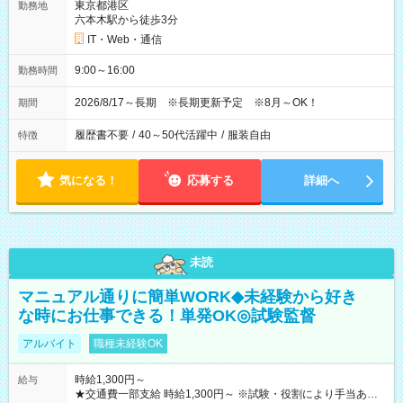
東京都港区
勤務地
六本木駅から徒歩3分
IT・Web・通信
9:00～16:00
勤務時間
2026/8/17～長期 ※長期更新予定 ※8月～OK！
期間
履歴書不要
/
40～50代活躍中
/
服装自由
特徴
気になる！
応募する
詳細へ
未読
マニュアル通りに簡単WORK◆未経験から好き
な時にお仕事できる！単発OK◎試験監督
アルバイト
職種未経験OK
時給1,300円～
給与
★交通費一部支給 時給1,300円～ ※試験・役割により手当あり