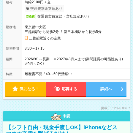
時給2100円＋交
給与
交通費別途支給あり
交通費実費支給（当社規定あり）
交通費
東京都中央区
勤務地
三越前駅から徒歩2分
/
新日本橋駅から徒歩5分
三越前駅近くの企業
8:30～17:15
勤務時間
2026/9/1～長期 ※2027年3月末まで(期間延長の可能性あり)
期間
※9月～OK！
履歴書不要
/
40～50代活躍中
特徴
気になる！
応募する
詳細へ
掲載日：2026.08.07
未読
【シフト自由・現金手渡しOK】iPhoneなどス