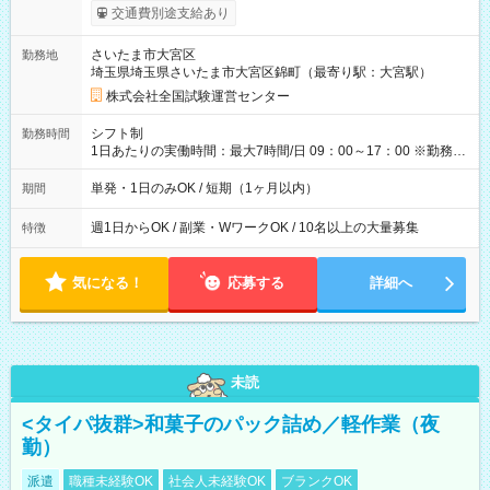
※勤務回数により昇給あり 【即給（前払い）オプションあ
交通費別途支給あり
り！】 希望される場合、勤務から1週間ほどで給与の一部を受け
取れます。 ※手数料418円がかかります。 【過去試験日の収入
さいたま市大宮区
勤務地
例】 ・河合塾模擬試験 8:30～17:30（休憩1時間） 時給1,300円
埼玉県埼玉県さいたま市大宮区錦町（最寄り駅：大宮駅）
×8時間＝日収10,400円＋交通費 ※当日の役割により時給＋100
円の場合あり ・国家試験 7:00～13:30（休憩なし） 時給1,300
株式会社全国試験運営センター
円（役割手当＋100円）×6時間＝日収8,400円＋交通費 【試用期
間】試用期間なし
シフト制
勤務時間
1日あたりの実働時間：最大7時間/日 09：00～17：00 ※勤務時
間は 試験により異なります。
単発・1日のみOK / 短期（1ヶ月以内）
期間
週1日からOK / 副業・WワークOK / 10名以上の大量募集
特徴
気になる！
応募する
詳細へ
未読
<タイパ抜群>和菓子のパック詰め／軽作業（夜
勤）
派遣
職種未経験OK
社会人未経験OK
ブランクOK