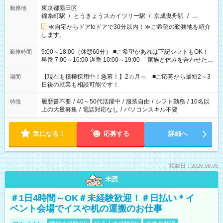
東京都墨田区
勤務地
錦糸町駅
/
とうきょうスカイツリー駅
/
京成曳舟駅
/
…
≪自宅からドアtoドアで30分以内！≫ご希望の勤務地を紹介
します。
9:00～18:00（休憩60分） ■ご希望があれば下記シフトもOK！
勤務時間
早番 7:00～16:00 遅番 10:00～19:00 「家族と休みを合わせた
い」 「余裕を持って夕飯の準備がしたい」 「できれば残業はし
たくない」 など、ご希望を教えてくださいね。 ※Wワーク希望
【現在も積極採用中！急募！】2カ月～ ■ご応募から最短2～3
期間
の方へ 今ご覧のお仕事で希望する勤務時間と、もう1つのお仕事
日後の就業も相談可能です！
の勤務時間。 合計で週40時間を超える場合は応募できません。
履歴書不要
/
40～50代活躍中
/
服装自由
/
シフト勤務
/
10名以
特徴
上の大量募集
/
電話対応なし
/
パソコンスキル不要
気になる！
応募する
詳細へ
掲載日：2026.08.06
未読
＃1日4時間～OK＃未経験歓迎！＃日払い＊イ
ベント会場でイスや机の運搬のお仕事