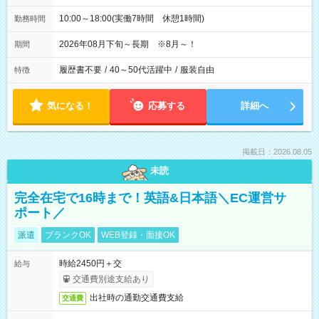
10:00～18:00(実働7時間 休憩1時間)
勤務時間
2026年08月下旬～長期 ※8月～！
期間
履歴書不要
/
40～50代活躍中
/
服装自由
特徴
気になる！
応募する
詳細へ
掲載日：2026.08.05
未読
完全在宅で16時まで！英語&日本語＼EC運営サ
ポート／
派遣
ブランクOK
WEB登録・面接OK
時給2450円＋交
給与
交通費別途支給あり
出社時の通勤交通費支給
交通費