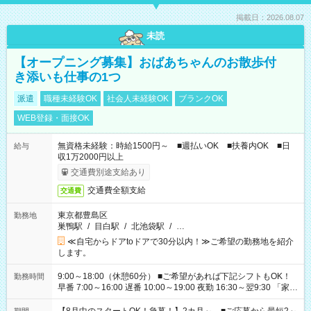
掲載日：2026.08.07
未読
【オープニング募集】おばあちゃんのお散歩付
き添いも仕事の1つ
派遣
職種未経験OK
社会人未経験OK
ブランクOK
WEB登録・面接OK
無資格未経験：時給1500円～ ■週払いOK ■扶養内OK ■日
給与
収1万2000円以上
交通費別途支給あり
交通費全額支給
交通費
東京都豊島区
勤務地
巣鴨駅
/
目白駅
/
北池袋駅
/
…
≪自宅からドアtoドアで30分以内！≫ご希望の勤務地を紹介
します。
9:00～18:00（休憩60分） ■ご希望があれば下記シフトもOK！
勤務時間
早番 7:00～16:00 遅番 10:00～19:00 夜勤 16:30～翌9:30 「家族
と休みを合わせたい」 「余裕を持って夕飯の準備がしたい」
「できれば残業はしたくない」 など、ご希望を教えてください