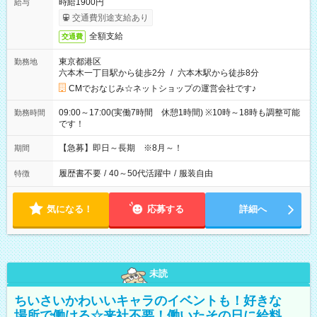
時給1900円
給与
交通費別途支給あり
全額支給
交通費
東京都港区
勤務地
六本木一丁目駅から徒歩2分
/
六本木駅から徒歩8分
CMでおなじみ☆ネットショップの運営会社です♪
09:00～17:00(実働7時間 休憩1時間) ※10時～18時も調整可能
勤務時間
です！
【急募】即日～長期 ※8月～！
期間
履歴書不要
/
40～50代活躍中
/
服装自由
特徴
気になる！
応募する
詳細へ
未読
ちいさいかわいいキャラのイベントも！好きな
場所で働ける☆来社不要！働いたその日に給料