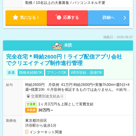
勤務
/
10名以上の大量募集
/
パソコンスキル不要
気になる！
応募する
詳細へ
掲載日：2026.08.07
未読
完全在宅＊時給2600円！ライブ配信アプリ会社
でクリエイティブ制作進行管理
派遣
職種未経験OK
ブランクOK
WEB登録・面接OK
時給2600円 月収例 41万円 時給2600円×実働7h30m×週5日×4
給与
週+残業10h ※月収例を保証するものではありません。※給与即
受取りサービス利用可（利用条件有）
交通費別途支給あり
1ヶ月3万円を上限として実費支給
交通費
30万円～
月収例
東京都渋谷区
勤務地
渋谷駅から徒歩1分
インターネット関連