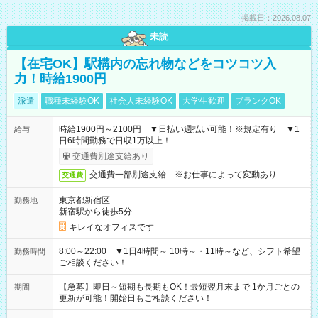
掲載日：2026.08.07
未読
【在宅OK】駅構内の忘れ物などをコツコツ入
力！時給1900円
派遣
職種未経験OK
社会人未経験OK
大学生歓迎
ブランクOK
時給1900円～2100円 ▼日払い週払い可能！※規定有り ▼1
給与
日6時間勤務で日収1万以上！
交通費別途支給あり
交通費一部別途支給 ※お仕事によって変動あり
交通費
東京都新宿区
勤務地
新宿駅から徒歩5分
キレイなオフィスです
8:00～22:00 ▼1日4時間～ 10時～・11時～など、シフト希望
勤務時間
ご相談ください！
【急募】即日～短期も長期もOK！最短翌月末まで 1か月ごとの
期間
更新が可能！開始日もご相談ください！