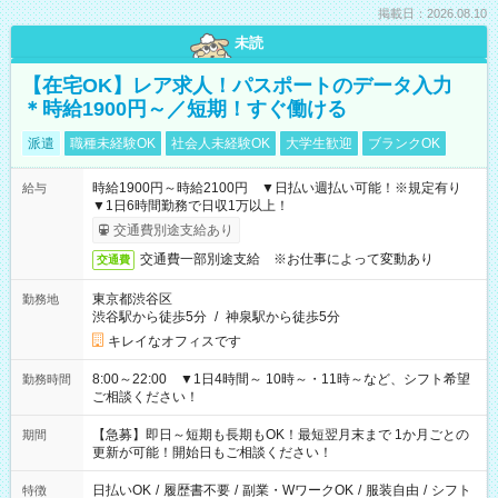
掲載日：2026.08.10
未読
【在宅OK】レア求人！パスポートのデータ入力
＊時給1900円～／短期！すぐ働ける
派遣
職種未経験OK
社会人未経験OK
大学生歓迎
ブランクOK
時給1900円～時給2100円 ▼日払い週払い可能！※規定有り
給与
▼1日6時間勤務で日収1万以上！
交通費別途支給あり
交通費一部別途支給 ※お仕事によって変動あり
交通費
東京都渋谷区
勤務地
渋谷駅から徒歩5分
/
神泉駅から徒歩5分
キレイなオフィスです
8:00～22:00 ▼1日4時間～ 10時～・11時～など、シフト希望
勤務時間
ご相談ください！
【急募】即日～短期も長期もOK！最短翌月末まで 1か月ごとの
期間
更新が可能！開始日もご相談ください！
日払いOK
/
履歴書不要
/
副業・WワークOK
/
服装自由
/
シフト
特徴