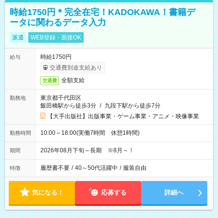
時給1750円＊完全在宅！KADOKAWA！書籍デ
ータに関わるデータ入力
派遣
WEB登録・面接OK
時給1750円
給与
交通費別途支給あり
全額支給
交通費
東京都千代田区
勤務地
飯田橋駅から徒歩3分
/
九段下駅から徒歩7分
【大手出版社】出版事業・ゲーム事業・アニメ・映像事業
10:00～18:00(実働7時間 休憩1時間)
勤務時間
2026年08月下旬～長期 ※8月～！
期間
履歴書不要
/
40～50代活躍中
/
服装自由
特徴
気になる！
応募する
詳細へ