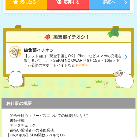
気になる！
応募する
詳細へ
編集部イチオシ
【シフト自由・現金手渡しOK】iPhoneなどスマホの充電を
繋げるだけ！、＜SEKAI NO OWARI＊8月15日・16日＞ド
ーム公演のサポートバイトなど
(8/10UP!)
お仕事の概要
・問合せ対応（サービスについての概要説明など）
・書類作成
・データチェック
・後払い延滞者への催促業務
【OAスキル】SUM関数レベルでOK！