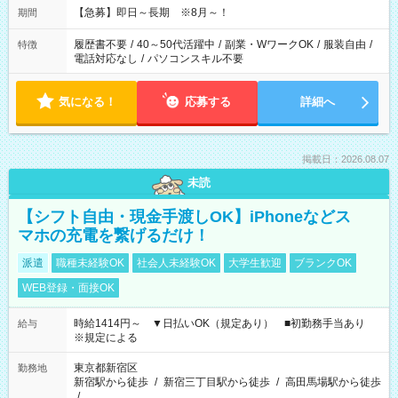
【急募】即日～長期 ※8月～！
期間
履歴書不要
/
40～50代活躍中
/
副業・WワークOK
/
服装自由
/
特徴
電話対応なし
/
パソコンスキル不要
気になる！
応募する
詳細へ
掲載日：2026.08.07
未読
【シフト自由・現金手渡しOK】iPhoneなどス
マホの充電を繋げるだけ！
派遣
職種未経験OK
社会人未経験OK
大学生歓迎
ブランクOK
WEB登録・面接OK
時給1414円～ ▼日払いOK（規定あり） ■初勤務手当あり
給与
※規定による
東京都新宿区
勤務地
新宿駅から徒歩
/
新宿三丁目駅から徒歩
/
高田馬場駅から徒歩
/
…