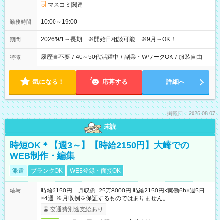
マスコミ関連
10:00～19:00
勤務時間
2026/9/1～長期 ※開始日相談可能 ※9月～OK！
期間
履歴書不要
/
40～50代活躍中
/
副業・WワークOK
/
服装自由
特徴
気になる！
応募する
詳細へ
掲載日：2026.08.07
未読
時短OK＊【週3～】【時給2150円】大崎での
WEB制作・編集
派遣
ブランクOK
WEB登録・面接OK
時給2150円 月収例 25万8000円 時給2150円×実働6h×週5日
給与
×4週 ※月収例を保証するものではありません。
交通費別途支給あり