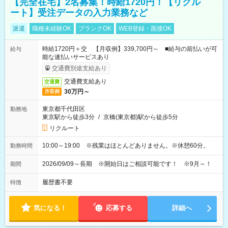
【完全在宅】2名募集！時給1720円！【リクル
ート】受注データの入力業務など
派遣
職種未経験OK
ブランクOK
WEB登録・面接OK
時給1720円＋交 【月収例】339,700円～ ■給与の前払いが可
給与
能な速払いサービスあり
交通費別途支給あり
交通費支給あり
交通費
30万円～
月収例
東京都千代田区
勤務地
東京駅から徒歩3分
/
京橋(東京都)駅から徒歩5分
リクルート
10:00～19:00 ※残業はほとんどありません。※休憩60分。
勤務時間
2026/09/09～長期 ※開始日はご相談可能です！ ※9月～！
期間
履歴書不要
特徴
気になる！
応募する
詳細へ