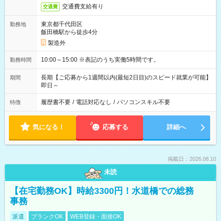
交通費支給有り
交通費
東京都千代田区
勤務地
飯田橋駅から徒歩4分
製造外
10:00～15:00 ※表記のうち実働5時間です。
勤務時間
長期【ご応募から1週間以内(最短2日目)のスピード就業が可能】
期間
即日～
履歴書不要
/
電話対応なし
/
パソコンスキル不要
特徴
気になる！
応募する
詳細へ
掲載日：2026.08.10
未読
【在宅勤務OK】時給3300円！水道橋での総務
事務
派遣
ブランクOK
WEB登録・面接OK