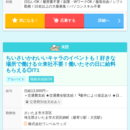
日払いOK
/
履歴書不要
/
副業・WワークOK
/
服装自由
/
シフト
特徴
勤務
/
10名以上の大量募集
/
パソコンスキル不要
気になる！
応募する
詳細へ
未読
ちいさいかわいいキャラのイベントも！好きな
場所で働ける☆来社不要！働いたその日に給料
もらえる◎/T1
アルバイト
職種未経験OK
日給13,000円～
給与
＋交通費支給 ★交通費全額支給！ ┗案件により規定あり ★日払
いOK！（規定あり） ┗働いたその日に現金GET♪ お仕事後はコ
交通費別途支給あり
ンビニATMから 日払い分を引き落とせます！ 【試用期間】試
用期間なし
さいたま市大宮区
勤務地
埼玉県さいたま市大宮区錦町（最寄り駅：大宮駅）
株式会社ワンベルウッズ