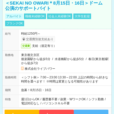
＜SEKAI NO OWARI＊8月15日・16日＞ドーム
公演のサポートバイト
アルバイト
職種未経験OK
社会人未経験OK
大学生歓迎
ブランクOK
時給1250円～
給与
交通費別途支給あり
支給（規定有り）
交通費
東京都文京区
勤務地
後楽園駅から徒歩5分
/
水道橋駅から徒歩5分
/
春日(東京都)駅
から徒歩7分
株式会社ライブパワー
＜シフト例＞ 7:00～23:00 13:30～22:00 上記の時間から好きな
勤務時間
時間を選べます！ ※時間は変更となる可能性があります
急募！8月15日・16日
期間
週1日からOK
/
履歴書不要
/
副業・WワークOK
/
シフト勤務
/
特徴
電話対応なし
/
パソコンスキル不要