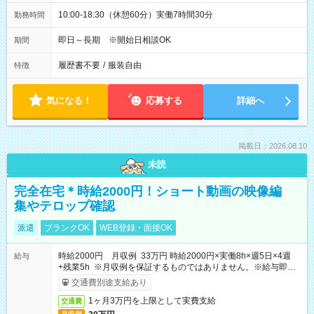
10:00-18:30（休憩60分）実働7時間30分
勤務時間
即日～長期 ※開始日相談OK
期間
履歴書不要
/
服装自由
特徴
気になる！
応募する
詳細へ
掲載日：2026.08.10
未読
完全在宅＊時給2000円！ショート動画の映像編
集やテロップ確認
派遣
ブランクOK
WEB登録・面接OK
時給2000円 月収例 33万円 時給2000円×実働8h×週5日×4週
給与
+残業5h ※月収例を保証するものではありません。※給与即受
取りサービス利用可（利用条件有）
交通費別途支給あり
1ヶ月3万円を上限として実費支給
交通費