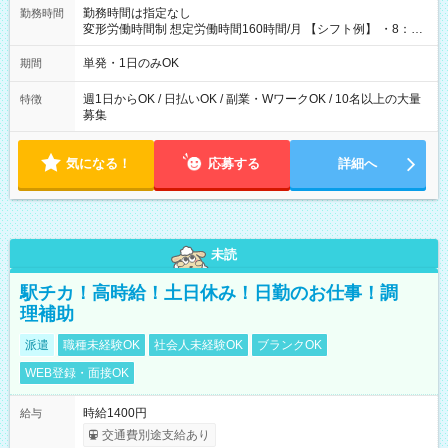
勤務時間は指定なし
勤務時間
変形労働時間制 想定労働時間160時間/月 【シフト例】 ・8：00
～21：00
単発・1日のみOK
期間
週1日からOK / 日払いOK / 副業・WワークOK / 10名以上の大量
特徴
募集
気になる！
応募する
詳細へ
未読
駅チカ！高時給！土日休み！日勤のお仕事！調
理補助
派遣
職種未経験OK
社会人未経験OK
ブランクOK
WEB登録・面接OK
時給1400円
給与
交通費別途支給あり