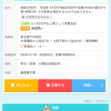
時給3300円 月収例 54万円 時給3300円×実働7h40m×週5日×4
給与
週+残業10h ※月収例を保証するものではありません。
交通費別途支給あり
1ヶ月3万円を上限として実費支給
交通費
30万円～
月収例
東京都千代田区
勤務地
水道橋駅から徒歩7分
/
九段下駅から徒歩4分
/
飯田橋駅
医薬品メ－カ－
09:00-17:40（休憩60分）実働7時間40分
勤務時間
即日～長期 ※開始日相談OK
期間
履歴書不要
特徴
気になる！
応募する
詳細へ
掲載日：2026.08.10
未読