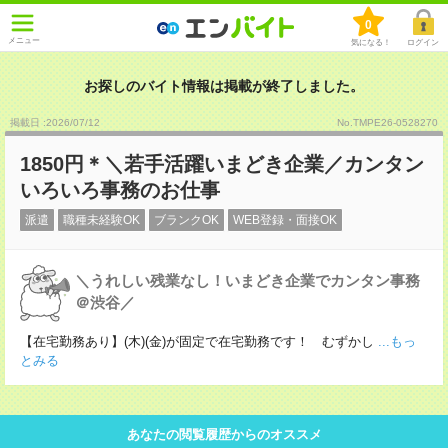
0
メニュー
気になる！
ログイン
お探しのバイト情報は掲載が終了しました。
掲載日 :2026
/
07
/
12
No.TMPE26-0528270
1850円＊＼若手活躍いまどき企業／カンタン
いろいろ事務のお仕事
派遣
職種未経験OK
ブランクOK
WEB登録・面接OK
＼うれしい残業なし！いまどき企業でカンタン事務
＠渋谷／
【在宅勤務あり】(木)(金)が固定で在宅勤務です！ むずかし
...もっ
とみる
あなたの閲覧履歴からのオススメ