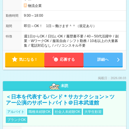
物流企業
9:00～18:00
勤務時間
即日～OK！ 1日～働けます＾＾（規定あり）
期間
週1日からOK
/
日払いOK
/
履歴書不要
/
40～50代活躍中
/
副
特徴
業・WワークOK
/
服装自由
/
シフト勤務
/
10名以上の大量募
集
/
電話対応なし
/
パソコンスキル不要
気になる！
応募する
詳細へ
掲載日：2026.08.03
未読
＜日本を代表するバンド＊サカナクション＞ツ
アー公演のサポートバイト＠日本武道館
アルバイト
職種未経験OK
社会人未経験OK
大学生歓迎
ブランクOK