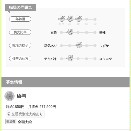
職場の雰囲気
年齢層
20代
30
40
50
60
男女比率
女性
男性
職場の様子
活気あり
しずか
仕事の仕方
テキパキ
コツコツ
募集情報
給与
時給1850円 月収例 277,500円
交通費別途支給あり
全額支給
交通費