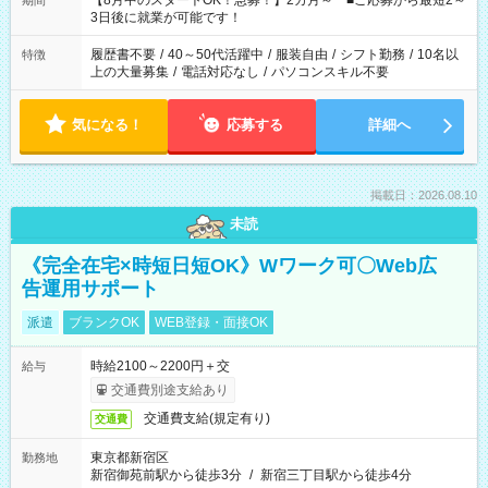
【8月中のスタートOK！急募！】2カ月～ ■ご応募から最短2～
期間
ね。 ※Wワーク希望の方へ 今ご覧のお仕事で希望する勤務時間
3日後に就業が可能です！
と、もう1つのお仕事の勤務時間。 合計で週40時間を超える場
合は応募できません。
履歴書不要
/
40～50代活躍中
/
服装自由
/
シフト勤務
/
10名以
特徴
上の大量募集
/
電話対応なし
/
パソコンスキル不要
気になる！
応募する
詳細へ
掲載日：2026.08.10
未読
《完全在宅×時短日短OK》Wワーク可〇Web広
告運用サポート
派遣
ブランクOK
WEB登録・面接OK
時給2100～2200円＋交
給与
交通費別途支給あり
交通費支給(規定有り)
交通費
東京都新宿区
勤務地
新宿御苑前駅から徒歩3分
/
新宿三丁目駅から徒歩4分