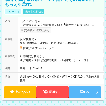
もらえる◎/T1
アルバイト
職種未経験OK
日給13,000円～
給与
＋交通費支給 ★交通費全額支給！ ┗案件により規定あり ★日払
いOK！（規定あり） ┗働いたその日に現金GET♪ お仕事後はコ
交通費別途支給あり
ンビニATMから 日払い分を引き落とせます！ 【試用期間】試
用期間なし
横浜市港北区
勤務地
神奈川県横浜市港北区（最寄り駅：新横浜駅）
株式会社ワンベルウッズ
勤務時間は指定なし
勤務時間
変形労働時間制 想定労働時間160時間/月 【シフト例】 ・8：00
～21：00
単発・1日のみOK
期間
週1日からOK / 日払いOK / 副業・WワークOK / 10名以上の大量
特徴
募集
気になる！
応募する
詳細へ