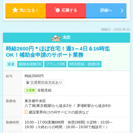
気になる！
応募する
詳細へ
掲載日：2026.08.10
未読
時給2600円＊ほぼ在宅！週3～4日＆16時迄
OK！補助金申請のサポート業務
派遣
職種未経験OK
ブランクOK
WEB登録・面接OK
時給2600円
給与
交通費別途支給あり
全額支給
交通費
東京都中央区
勤務地
八丁堀(東京都)駅から徒歩2分
/
茅場町駅から徒歩6分
建設業界向けのAIサービスの提供など
10:00～17:00(実働6時間 休憩1時間) ※定時：10:00～
勤務時間
19:00（※終わりの時間：16:00～19:00で相談可！）