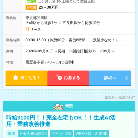
1ヶ月3万円を上限として実費支給
交通費
25～30万円
月収例
東京都品川区
勤務地
大崎駅から徒歩7分
/
五反田駅から徒歩10分
リース
09:00-16:00（休憩60分）実働6時間 （残業少なめ！）
勤務時間
2026年09月01日～長期 ※開始日相談OK ※09月～
期間
履歴書不要
/
40～50代活躍中
特徴
気になる！
応募する
詳細へ
掲載日：2026.08.07
未読
時給3100円！！完全在宅もOK！！生成AI活
用・業務改善推進
派遣
社会人未経験OK
ブランクOK
WEB登録・面接OK