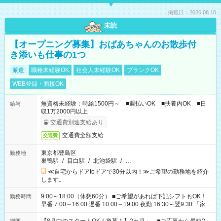
掲載日：2026.08.10
未読
【オープニング募集】おばあちゃんのお散歩付
き添いも仕事の1つ
派遣
職種未経験OK
社会人未経験OK
ブランクOK
WEB登録・面接OK
無資格未経験：時給1500円～ ■週払いOK ■扶養内OK ■日
給与
収1万2000円以上
交通費別途支給あり
交通費全額支給
交通費
東京都豊島区
勤務地
巣鴨駅
/
目白駅
/
北池袋駅
/
…
≪自宅からドアtoドアで30分以内！≫ご希望の勤務地を紹介
します。
9:00～18:00（休憩60分） ■ご希望があれば下記シフトもOK！
勤務時間
早番 7:00～16:00 遅番 10:00～19:00 夜勤 16:30～翌9:30 「家族
と休みを合わせたい」 「余裕を持って夕飯の準備がしたい」
「できれば残業はしたくない」 など、ご希望を教えてください